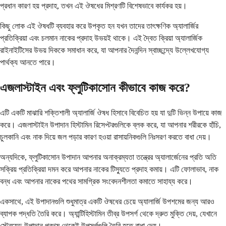
প্রধান কারণ হয় প্রদাহ, তখন এই ঔষধের মিশ্রণটি বিশেষভাবে কার্যকর হয়।
কিছু লোক এই ঔষধটি ব্যবহার করে উপকৃত হন যখন তাদের তাৎক্ষণিক অ্যালার্জির
প্রতিক্রিয়া এবং চলমান নাকের প্রদাহ উভয়ই থাকে। এই দ্বৈত ক্রিয়া অ্যালার্জিক
রাইনাইটিসের উভয় দিককে সমাধান করে, যা আপনার দৈনন্দিন স্বাচ্ছন্দ্যে উল্লেখযোগ্য
পার্থক্য আনতে পারে।
এজলাস্টাইন এবং ফ্লুটিকাসোন কীভাবে কাজ করে?
এটি একটি মাঝারি শক্তিশালী অ্যালার্জি ঔষধ হিসাবে বিবেচিত হয় যা দুটি ভিন্ন উপায়ে কাজ
করে। এজলাস্টাইন উপাদান হিস্টামিন রিসেপ্টরগুলিকে ব্লক করে, যা আপনার শরীরকে হাঁচি,
চুলকানি এবং নাক দিয়ে জল পড়ার কারণ হওয়া রাসায়নিকগুলি নিঃসরণ করতে বাধা দেয়।
অন্যদিকে, ফ্লুটিকাসোন উপাদান আপনার অনাক্রম্যতা তন্ত্রের অ্যালার্জেনের প্রতি অতি
সক্রিয় প্রতিক্রিয়া দমন করে আপনার নাকের টিস্যুতে প্রদাহ কমায়। এটি ফোলাভাব, নাক
বন্ধ এবং আপনার নাকের পথের সামগ্রিক সংবেদনশীলতা কমাতে সাহায্য করে।
একসাথে, এই উপাদানগুলি শুধুমাত্র একটি ঔষধের চেয়ে অ্যালার্জি উপশমের জন্য আরও
ব্যাপক পদ্ধতি তৈরি করে। অ্যান্টিহিস্টামিন তীব্র উপসর্গ থেকে দ্রুত মুক্তি দেয়, যেখানে
স্টেরয়েড উপাদান প্রথম থেকেই উপসর্গগুলি তৈরি হতে বাধা দেয়।