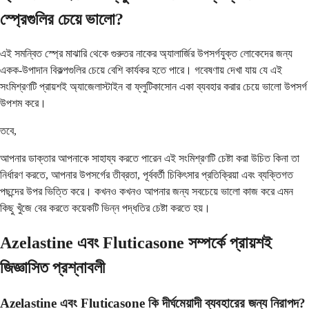
স্প্রেগুলির চেয়ে ভালো?
এই সমন্বিত স্প্রে মাঝারি থেকে গুরুতর নাকের অ্যালার্জির উপসর্গযুক্ত লোকেদের জন্য
একক-উপাদান বিকল্পগুলির চেয়ে বেশি কার্যকর হতে পারে। গবেষণায় দেখা যায় যে এই
সংমিশ্রণটি প্রায়শই অ্যাজেলাস্টাইন বা ফ্লুটিকাসোন একা ব্যবহার করার চেয়ে ভালো উপসর্গ
উপশম করে।
তবে,
আপনার ডাক্তার আপনাকে সাহায্য করতে পারেন এই সংমিশ্রণটি চেষ্টা করা উচিত কিনা তা
নির্ধারণ করতে, আপনার উপসর্গের তীব্রতা, পূর্ববর্তী চিকিৎসার প্রতিক্রিয়া এবং ব্যক্তিগত
পছন্দের উপর ভিত্তি করে। কখনও কখনও আপনার জন্য সবচেয়ে ভালো কাজ করে এমন
কিছু খুঁজে বের করতে কয়েকটি ভিন্ন পদ্ধতির চেষ্টা করতে হয়।
Azelastine এবং Fluticasone সম্পর্কে প্রায়শই
জিজ্ঞাসিত প্রশ্নাবলী
Azelastine এবং Fluticasone কি দীর্ঘমেয়াদী ব্যবহারের জন্য নিরাপদ?