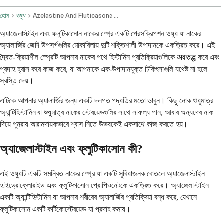
হোম
ওষুধ
Azelastine And Fluticasone Nasal Route
অ্যাজেলাস্টাইন এবং ফ্লুটিকাসোন নাকের স্প্রে একটি প্রেসক্রিপশন ওষুধ যা নাকের
অ্যালার্জির জেদি উপসর্গগুলির মোকাবিলায় দুটি শক্তিশালী উপাদানকে একত্রিত করে। এই
দ্বৈত-ক্রিয়াশীল স্প্রেটি আপনার নাকের পথে হিস্টামিন প্রতিক্রিয়াগুলিকে अवरुद्ध করে এবং
প্রদাহ হ্রাস করে কাজ করে, যা আপনাকে এক-উপাদানযুক্ত চিকিৎসাগুলি যথেষ্ট না হলে
স্বস্তি দেয়।
এটিকে আপনার অ্যালার্জির জন্য একটি দলগত পদ্ধতির মতো ভাবুন। কিছু লোক শুধুমাত্র
অ্যান্টিহিস্টামিন বা শুধুমাত্র নাকের স্টেরয়েডগুলির সাথে সাফল্য পান, আবার অন্যদের নাক
দিয়ে পুনরায় আরামদায়কভাবে শ্বাস নিতে উভয়কেই একসাথে কাজ করতে হয়।
অ্যাজেলাস্টাইন এবং ফ্লুটিকাসোন কী?
এই ওষুধটি একটি সমন্বিত নাকের স্প্রে যা একটি সুবিধাজনক বোতলে অ্যাজেলাস্টাইন
হাইড্রোক্লোরাইড এবং ফ্লুটিকাসোন প্রোপিওনেটকে একত্রিত করে। অ্যাজেলাস্টাইন
একটি অ্যান্টিহিস্টামিন যা আপনার শরীরের অ্যালার্জির প্রতিক্রিয়া বন্ধ করে, যেখানে
ফ্লুটিকাসোন একটি কর্টিকোস্টেরয়েড যা প্রদাহ কমায়।