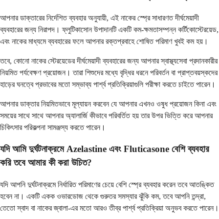
আপনার ডাক্তারের নির্দেশিত ব্যবহার অনুযায়ী, এই নাকের স্প্রে সাধারণত দীর্ঘমেয়াদী
ব্যবহারের জন্য নিরাপদ। ফ্লুটিকাসোন উপাদানটি একটি কম-ক্ষমতাসম্পন্ন কর্টিকোস্টেরয়েড,
এবং নাকের মাধ্যমে ব্যবহারের ফলে আপনার রক্তপ্রবাহে শোষিত পরিমাণ খুবই কম হয়।
তবে, কোনো নাকের স্টেরয়েডের দীর্ঘমেয়াদী ব্যবহারের জন্য আপনার স্বাস্থ্যসেবা প্রদানকারীর
নিয়মিত পর্যবেক্ষণ প্রয়োজন। তারা শিশুদের মধ্যে বৃদ্ধির ধরনে পরিবর্তন বা প্রাপ্তবয়স্কদের
হাড়ের ঘনত্বে প্রভাবের মতো সম্ভাব্য পার্শ্ব প্রতিক্রিয়াগুলি পরীক্ষা করতে চাইতে পারেন।
আপনার ডাক্তার নিয়মিতভাবে মূল্যায়ন করবেন যে আপনার এখনও ওষুধ প্রয়োজন কিনা এবং
সময়ের সাথে সাথে আপনার অ্যালার্জি কীভাবে পরিবর্তিত হয় তার উপর ভিত্তি করে আপনার
চিকিৎসার পরিকল্পনা সামঞ্জস্য করতে পারেন।
যদি আমি দুর্ঘটনাক্রমে Azelastine এবং Fluticasone বেশি ব্যবহার
করি তবে আমার কী করা উচিত?
যদি আপনি দুর্ঘটনাক্রমে নির্ধারিত পরিমাণের চেয়ে বেশি স্প্রে ব্যবহার করেন তবে আতঙ্কিত
হবেন না। একটি একক ওভারডোজ থেকে গুরুতর সমস্যার ঝুঁকি কম, তবে আপনি তন্দ্রা,
তেতো স্বাদ বা নাকের জ্বালা-এর মতো আরও তীব্র পার্শ্ব প্রতিক্রিয়া অনুভব করতে পারেন।