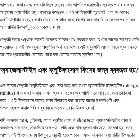
আপনার ডাক্তার সম্ভবত এটি লিখে দেবেন যখন আপনি প্রয়োজনীয় স্বস্তি পাওয়ার জন্য
অন্যান্য অ্যালার্জির ওষুধ ব্যবহার করেছেন। এই সংমিশ্রণটি প্রায়শই একা যে কোনও
একটি উপাদান ব্যবহার করার চেয়ে ভাল কাজ করে, বিশেষ করে মাঝারি থেকে গুরুতর নাকের
অ্যালার্জির উপসর্গযুক্ত লোকেদের জন্য।
স্প্রেটি উভয় ওষুধকে সরাসরি আপনার নাকের পথে সরবরাহ করে যেখানে তাদের সবচেয়ে বেশি
প্রয়োজন। এই লক্ষ্যযুক্ত পদ্ধতির অর্থ হল আপনি এই ওষুধগুলি আলাদাভাবে গ্রহণ করলে
আপনার প্রয়োজনীয় ডোজের চেয়ে কম ডোজে কার্যকর স্বস্তি পান।
অ্যাজেলাস্টাইন এবং ফ্লুটিকাসোন কিসের জন্য ব্যবহৃত হয়?
এই নাকের স্প্রেটি ঋতুভিত্তিক এবং সারা বছর ধরে হওয়া অ্যালার্জিক রাইনাইটিস (allergic
rhinitis) বা সাধারণ ভাষায় যা খড় জ্বর বা নাকের অ্যালার্জি নামে পরিচিত, তার চিকিৎসা
করে। এটি বিশেষভাবে তাদের জন্য ডিজাইন করা হয়েছে যাদের উপসর্গগুলি এক-
উপাদানযুক্ত অ্যালার্জির ওষুধ দিয়ে ভালোভাবে নিয়ন্ত্রিত হয় না।
যদি আপনার পরাগ, ধূলিকণা, পোষা প্রাণীর লোম বা ছাঁচের মতো অ্যালার্জেনগুলির কারণে
ক্রমাগত নাক বন্ধ, নাক দিয়ে জল পড়া, হাঁচি এবং নাক চুলকানোর মতো সমস্যা হয়, তবে
আপনি এই ঔষধের জন্য উপযুক্ত প্রার্থী হতে পারেন। যখন আপনার অ্যালার্জির উপসর্গের