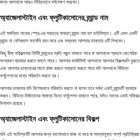
জন্য আপনাকে আরও নিবিড়ভাবে পর্যবেক্ষণ করবেন।
অ্যাজেলাস্টাইন এবং ফ্লুটিকাসোনের ব্র্যান্ড নাম
এই সমন্বিত নাকের স্প্রে-এর সবচেয়ে সাধারণ ব্র্যান্ড নাম হল ডাইমিস্তা। এটি এমন একটি
ব্র্যান্ড যা বেশিরভাগ ফার্মেসি বহন করে এবং সম্ভবত আপনার ডাক্তার এটি লিখবেন।
কিছু বীমা পরিকল্পনার নির্দিষ্ট ব্র্যান্ডের প্রতি পছন্দ থাকতে পারে বা আপনাকে প্রথমে জেনেরিক
সংস্করণ ব্যবহার করতে বলতে পারে। আপনার ফার্মাসিস্ট আপনাকে আপনার বিকল্পগুলি বুঝতে
এবং আপনার ডাক্তারের সাথে কাজ করতে সহায়তা করতে পারে যদি আপনাকে বিভিন্ন
ফর্মুলেশনের মধ্যে পরিবর্তন করতে হয়।
আপনার ডাক্তার যদি বিশেষভাবে পরিবর্তন করতে না বলেন তবে সর্বদা একই ব্র্যান্ডটি ব্যবহার
করুন। বিভিন্ন নির্মাতাদের সামান্য ভিন্ন ফর্মুলেশন থাকতে পারে, যদিও তাদের একই সক্রিয়
উপাদান রয়েছে।
অ্যাজেলাস্টাইন এবং ফ্লুটিকাসোনের বিকল্প
যদি এই সংমিশ্রণটি আপনার জন্য ভালোভাবে কাজ না করে বা সমস্যাযুক্ত পার্শ্ব প্রতিক্রিয়া