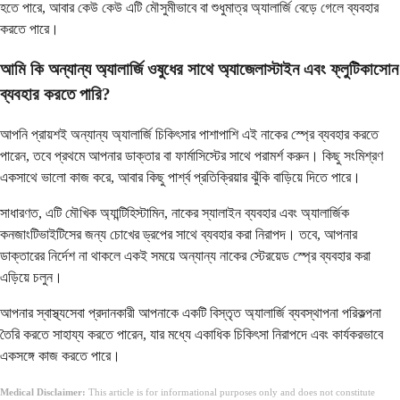
হতে পারে, আবার কেউ কেউ এটি মৌসুমীভাবে বা শুধুমাত্র অ্যালার্জি বেড়ে গেলে ব্যবহার
করতে পারে।
আমি কি অন্যান্য অ্যালার্জি ওষুধের সাথে অ্যাজেলাস্টাইন এবং ফ্লুটিকাসোন
ব্যবহার করতে পারি?
আপনি প্রায়শই অন্যান্য অ্যালার্জি চিকিৎসার পাশাপাশি এই নাকের স্প্রে ব্যবহার করতে
পারেন, তবে প্রথমে আপনার ডাক্তার বা ফার্মাসিস্টের সাথে পরামর্শ করুন। কিছু সংমিশ্রণ
একসাথে ভালো কাজ করে, আবার কিছু পার্শ্ব প্রতিক্রিয়ার ঝুঁকি বাড়িয়ে দিতে পারে।
সাধারণত, এটি মৌখিক অ্যান্টিহিস্টামিন, নাকের স্যালাইন ব্যবহার এবং অ্যালার্জিক
কনজাংটিভাইটিসের জন্য চোখের ড্রপের সাথে ব্যবহার করা নিরাপদ। তবে, আপনার
ডাক্তারের নির্দেশ না থাকলে একই সময়ে অন্যান্য নাকের স্টেরয়েড স্প্রে ব্যবহার করা
এড়িয়ে চলুন।
আপনার স্বাস্থ্যসেবা প্রদানকারী আপনাকে একটি বিস্তৃত অ্যালার্জি ব্যবস্থাপনা পরিকল্পনা
তৈরি করতে সাহায্য করতে পারেন, যার মধ্যে একাধিক চিকিৎসা নিরাপদে এবং কার্যকরভাবে
একসঙ্গে কাজ করতে পারে।
Medical Disclaimer:
This article is for informational purposes only and does not constitute