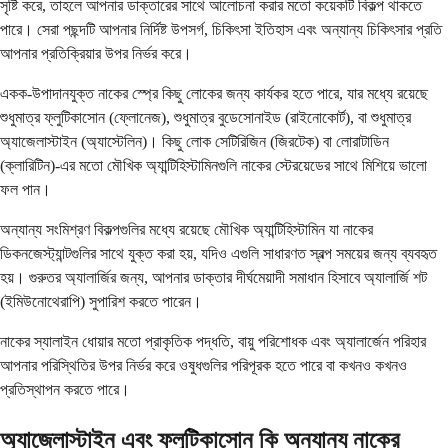
সৃষ্টি করে, তাহলে আপনার ডাক্তারের সাথে আলোচনা করার মতো কয়েকটি বিকল্প থাকতে
পারে। সেরা পছন্দটি আপনার নির্দিষ্ট উপসর্গ, চিকিৎসা ইতিহাস এবং অন্যান্য চিকিৎসার প্রতি
আপনার প্রতিক্রিয়ার উপর নির্ভর করে।
একক-উপাদানযুক্ত নাকের স্প্রে কিছু লোকের জন্য কার্যকর হতে পারে, যার মধ্যে রয়েছে
শুধুমাত্র ফ্লুটিকাসোন (ফ্লোনেজ), শুধুমাত্র বুডেসোনাইড (রাইনোকোর্ট), বা শুধুমাত্র
অ্যাজেলাস্টাইন (অ্যাস্টেলিন)। কিছু লোক সেটিরিজিন (জিরটেক) বা লোরাটাডিন
(ক্লারিটিন)-এর মতো মৌখিক অ্যান্টিহিস্টামিনগুলি নাকের স্টেরয়েডের সাথে মিশিয়ে ভালো
ফল পান।
অন্যান্য সংমিশ্রণ বিকল্পগুলির মধ্যে রয়েছে মৌখিক অ্যান্টিহিস্টামিন যা নাকের
ডিকনজেস্ট্যান্টগুলির সাথে যুক্ত করা হয়, যদিও এগুলি সাধারণত স্বল্প সময়ের জন্য ব্যবহৃত
হয়। গুরুতর অ্যালার্জির জন্য, আপনার ডাক্তার দীর্ঘমেয়াদী সমাধান হিসাবে অ্যালার্জি শট
(ইমিউনোথেরাপি) সুপারিশ করতে পারেন।
নাকের স্যালাইন ধোয়ার মতো প্রাকৃতিক পদ্ধতি, বায়ু পরিশোধক এবং অ্যালার্জেন পরিহার
আপনার পরিস্থিতির উপর নির্ভর করে ওষুধগুলির পরিপূরক হতে পারে বা কখনও কখনও
প্রতিস্থাপন করতে পারে।
অ্যাজেলাস্টাইন এবং ফ্লুটিকাসোন কি অন্যান্য নাকের