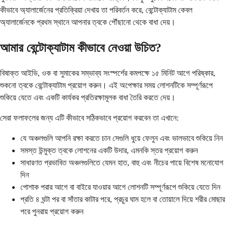
কীভাবে অ্যালার্জেনের প্রতিক্রিয়া দেখায় তা পরিবর্তন করে, বেন্টোক্যাটাম কেবল
অ্যালার্জেনকে প্রথম স্থানে আপনার ত্বকে পৌঁছানো থেকে বাধা দেয়।
আমার বেন্টোক্যাটাম কীভাবে নেওয়া উচিত?
বিষাক্ত আইভি, ওক বা সুমাকের সম্ভাব্য সংস্পর্শের কমপক্ষে ১৫ মিনিট আগে পরিষ্কার,
শুকনো ত্বকে বেন্টোক্যাটাম প্রয়োগ করুন। এই অপেক্ষার সময় লোশনটিকে সম্পূর্ণরূপে
শুকিয়ে যেতে এবং একটি কার্যকর প্রতিরক্ষামূলক বাধা তৈরি করতে দেয়।
সেরা ফলাফলের জন্য এটি কীভাবে সঠিকভাবে প্রয়োগ করবেন তা এখানে:
যে অঞ্চলগুলি আপনি রক্ষা করতে চান সেগুলি ধুয়ে ফেলুন এবং ভালভাবে শুকিয়ে নিন
সমস্ত উন্মুক্ত ত্বকে লোশনের একটি উদার, এমনকি স্তর প্রয়োগ করুন
সাধারণত প্রভাবিত অঞ্চলগুলিতে যেমন হাত, বাহু এবং নীচের পায়ে বিশেষ মনোযোগ
দিন
পোশাক পরার আগে বা বাইরে যাওয়ার আগে লোশনটি সম্পূর্ণরূপে শুকিয়ে যেতে দিন
প্রতি ৪ ঘন্টা পর বা সাঁতার কাটার পরে, প্রচুর ঘাম হলে বা তোয়ালে দিয়ে শরীর মোছার
পরে পুনরায় প্রয়োগ করুন