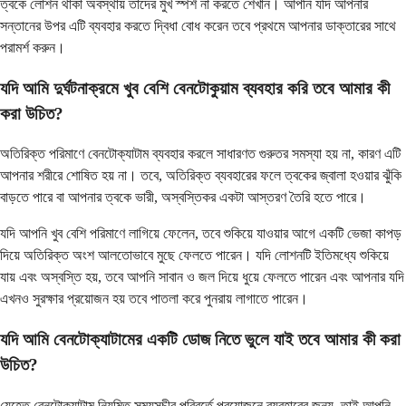
ত্বকে লোশন থাকা অবস্থায় তাদের মুখ স্পর্শ না করতে শেখান। আপনি যদি আপনার
সন্তানের উপর এটি ব্যবহার করতে দ্বিধা বোধ করেন তবে প্রথমে আপনার ডাক্তারের সাথে
পরামর্শ করুন।
যদি আমি দুর্ঘটনাক্রমে খুব বেশি বেনটোকুয়াম ব্যবহার করি তবে আমার কী
করা উচিত?
অতিরিক্ত পরিমাণে বেনটোক্যাটাম ব্যবহার করলে সাধারণত গুরুতর সমস্যা হয় না, কারণ এটি
আপনার শরীরে শোষিত হয় না। তবে, অতিরিক্ত ব্যবহারের ফলে ত্বকের জ্বালা হওয়ার ঝুঁকি
বাড়তে পারে বা আপনার ত্বকে ভারী, অস্বস্তিকর একটা আস্তরণ তৈরি হতে পারে।
যদি আপনি খুব বেশি পরিমাণে লাগিয়ে ফেলেন, তবে শুকিয়ে যাওয়ার আগে একটি ভেজা কাপড়
দিয়ে অতিরিক্ত অংশ আলতোভাবে মুছে ফেলতে পারেন। যদি লোশনটি ইতিমধ্যে শুকিয়ে
যায় এবং অস্বস্তি হয়, তবে আপনি সাবান ও জল দিয়ে ধুয়ে ফেলতে পারেন এবং আপনার যদি
এখনও সুরক্ষার প্রয়োজন হয় তবে পাতলা করে পুনরায় লাগাতে পারেন।
যদি আমি বেনটোক্যাটামের একটি ডোজ নিতে ভুলে যাই তবে আমার কী করা
উচিত?
যেহেতু বেনটোক্যাটাম নিয়মিত সময়সূচীর পরিবর্তে প্রয়োজনে ব্যবহারের জন্য, তাই আপনি