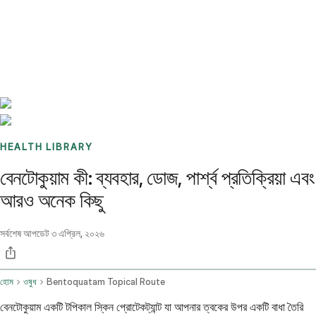
Benchmarks
Stories
FAQ
Sign up / Log in
HEALTH LIBRARY
বেনটোকুয়াম কী: ব্যবহার, ডোজ, পার্শ্ব প্রতিক্রিয়া এবং
আরও অনেক কিছু
সর্বশেষ আপডেট
৩ এপ্রিল, ২০২৬
হোম
ওষুধ
Bentoquatam Topical Route
বেনটোকুয়াম একটি টপিকাল স্কিন প্রোটেকট্যান্ট যা আপনার ত্বকের উপর একটি বাধা তৈরি