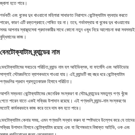
জ্বালা হতে পারে।
গর্ভবতী এবং বুকের দুধ খাওয়ানো মহিলারা সাধারণত নিরাপদে বেন্টোক্যাটাম ব্যবহার করতে
পারেন, কারণ এটি রক্তপ্রবাহে শোষিত হয় না। তবে, গর্ভাবস্থায় বা বুকের দুধ খাওয়ানোর
সময় আপনার স্বাস্থ্যসেবা প্রদানকারীর সাথে কোনো নতুন ওষুধ নিয়ে আলোচনা করা সবসময়ই
বুদ্ধিমানের কাজ।
বেনটোক্যাটাম ব্র্যান্ডের নাম
বেনটোক্যাটামের সবচেয়ে পরিচিত ব্র্যান্ড নাম হল আইভিব্লক, যা ফার্মেসি এবং আউটডোর
সাপ্লাই স্টোরগুলিতে ব্যাপকভাবে পাওয়া যায়। এই ব্র্যান্ডটি বহু বছর ধরে বেন্টোক্যাটাম
পণ্যগুলির প্রধান প্রস্তুতকারক হিসাবে পরিচিত।
আপনি সম্ভবত বেন্টোক্যাটামের জেনেরিক সংস্করণ বা স্টোর-ব্র্যান্ডের সমতুল্য পণ্য খুঁজে
পেতে পারেন যাতে একই সক্রিয় উপাদান রয়েছে। এই পণ্যগুলি ব্র্যান্ড-নাম সংস্করণের
মতোই কার্যকরভাবে কাজ করে তবে দাম কম হতে পারে।
বেনটোক্যাটাম কেনার সময়, এমন পণ্যগুলি সন্ধান করুন যা স্পষ্টভাবে উল্লেখ করে যে তাদের
সক্রিয় উপাদান হিসাবে বেন্টোক্যাটাম রয়েছে এবং যা বিশেষভাবে বিষাক্ত আইভি, ওক এবং
সুমাক প্রতিরোধের জন্য লেবেলযুক্ত।