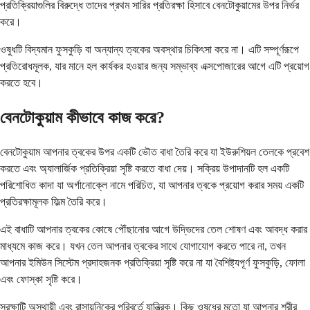
প্রতিক্রিয়াগুলির বিরুদ্ধে তাদের প্রথম সারির প্রতিরক্ষা হিসাবে বেনটোকুয়ামের উপর নির্ভর
করে।
ওষুধটি বিদ্যমান ফুসকুড়ি বা অন্যান্য ত্বকের অবস্থার চিকিৎসা করে না। এটি সম্পূর্ণরূপে
প্রতিরোধমূলক, যার মানে হল কার্যকর হওয়ার জন্য সম্ভাব্য এক্সপোজারের আগে এটি প্রয়োগ
করতে হবে।
বেনটোকুয়াম কীভাবে কাজ করে?
বেনটোকুয়াম আপনার ত্বকের উপর একটি ভৌত বাধা তৈরি করে যা ইউরুশিয়ল তেলকে প্রবেশ
করতে এবং অ্যালার্জিক প্রতিক্রিয়া সৃষ্টি করতে বাধা দেয়। সক্রিয় উপাদানটি হল একটি
পরিশোধিত কাদা যা অর্গানোক্লে নামে পরিচিত, যা আপনার ত্বকে প্রয়োগ করার সময় একটি
প্রতিরক্ষামূলক ফিল্ম তৈরি করে।
এই বাধাটি আপনার ত্বকের কোষে পৌঁছানোর আগে উদ্ভিদের তেল শোষণ এবং আবদ্ধ করার
মাধ্যমে কাজ করে। যখন তেল আপনার ত্বকের সাথে যোগাযোগ করতে পারে না, তখন
আপনার ইমিউন সিস্টেম প্রদাহজনক প্রতিক্রিয়া সৃষ্টি করে না যা বৈশিষ্ট্যপূর্ণ ফুসকুড়ি, ফোলা
এবং ফোস্কা সৃষ্টি করে।
সুরক্ষাটি অস্থায়ী এবং রাসায়নিকের পরিবর্তে যান্ত্রিক। কিছু ওষুধের মতো যা আপনার শরীর