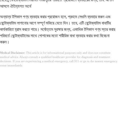
আসলে ঐতিহ্যগত অর্থে
অন্যান্য টপিকাল পণ্য ব্যবহার করার প্রয়োজন হলে, প্রথমে সেগুলি ব্যবহার করুন এবং
বেন্টোক্যাটাম লাগানোর আগে সম্পূর্ণ শুকিয়ে যেতে দিন। তবে, এটি বেন্টোক্যাটাম বাধাটির
কার্যকারিতা হ্রাস করতে পারে। সর্বোত্তম সুরক্ষার জন্য, একাধিক টপিকাল পণ্য স্তর করার
পরিবর্তে বেন্টোক্যাটামের সাথে পোশাকের মতো শারীরিক বাধা ব্যবহার করার কথা বিবেচনা
করুন।
Medical Disclaimer:
This article is for informational purposes only and does not constitute
medical advice. Always consult a qualified healthcare provider for diagnosis and treatment
decisions. If you are experiencing a medical emergency, call 911 or go to the nearest emergency
room immediately.