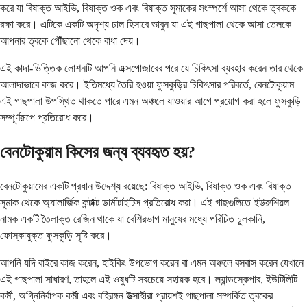
করে যা বিষাক্ত আইভি, বিষাক্ত ওক এবং বিষাক্ত সুমাকের সংস্পর্শে আসা থেকে ত্বককে
রক্ষা করে। এটিকে একটি অদৃশ্য ঢাল হিসাবে ভাবুন যা এই গাছপালা থেকে আসা তেলকে
আপনার ত্বকে পৌঁছানো থেকে বাধা দেয়।
এই কাদা-ভিত্তিক লোশনটি আপনি এক্সপোজারের পরে যে চিকিৎসা ব্যবহার করেন তার থেকে
আলাদাভাবে কাজ করে। ইতিমধ্যে তৈরি হওয়া ফুসকুড়ির চিকিৎসার পরিবর্তে, বেনটোকুয়াম
এই গাছপালা উপস্থিত থাকতে পারে এমন অঞ্চলে যাওয়ার আগে প্রয়োগ করা হলে ফুসকুড়ি
সম্পূর্ণরূপে প্রতিরোধ করে।
বেনটোকুয়াম কিসের জন্য ব্যবহৃত হয়?
বেনটোকুয়ামের একটি প্রধান উদ্দেশ্য রয়েছে: বিষাক্ত আইভি, বিষাক্ত ওক এবং বিষাক্ত
সুমাক থেকে অ্যালার্জিক কন্টাক্ট ডার্মাটাইটিস প্রতিরোধ করা। এই গাছগুলিতে ইউরুশিয়ল
নামক একটি তৈলাক্ত রেজিন থাকে যা বেশিরভাগ মানুষের মধ্যে পরিচিত চুলকানি,
ফোস্কাযুক্ত ফুসকুড়ি সৃষ্টি করে।
আপনি যদি বাইরে কাজ করেন, হাইকিং উপভোগ করেন বা এমন অঞ্চলে বসবাস করেন যেখানে
এই গাছপালা সাধারণ, তাহলে এই ওষুধটি সবচেয়ে সহায়ক হবে। ল্যান্ডস্কেপার, ইউটিলিটি
কর্মী, অগ্নিনির্বাপক কর্মী এবং বহিরঙ্গন উত্সাহীরা প্রায়শই গাছপালা সম্পর্কিত ত্বকের