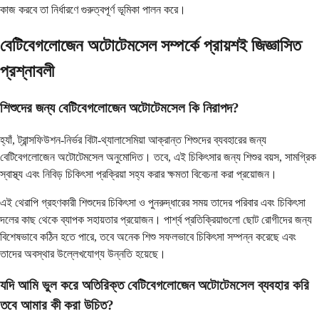
কাজ করবে তা নির্ধারণে গুরুত্বপূর্ণ ভূমিকা পালন করে।
বেটিবেগলোজেন অটোটেমসেল সম্পর্কে প্রায়শই জিজ্ঞাসিত
প্রশ্নাবলী
শিশুদের জন্য বেটিবেগলোজেন অটোটেমসেল কি নিরাপদ?
হ্যাঁ, ট্রান্সফিউশন-নির্ভর বিটা-থ্যালাসেমিয়া আক্রান্ত শিশুদের ব্যবহারের জন্য
বেটিবেগলোজেন অটোটেমসেল অনুমোদিত। তবে, এই চিকিৎসার জন্য শিশুর বয়স, সামগ্রিক
স্বাস্থ্য এবং নিবিড় চিকিৎসা প্রক্রিয়া সহ্য করার ক্ষমতা বিবেচনা করা প্রয়োজন।
এই থেরাপি গ্রহণকারী শিশুদের চিকিৎসা ও পুনরুদ্ধারের সময় তাদের পরিবার এবং চিকিৎসা
দলের কাছ থেকে ব্যাপক সহায়তার প্রয়োজন। পার্শ্ব প্রতিক্রিয়াগুলো ছোট রোগীদের জন্য
বিশেষভাবে কঠিন হতে পারে, তবে অনেক শিশু সফলভাবে চিকিৎসা সম্পন্ন করেছে এবং
তাদের অবস্থার উল্লেখযোগ্য উন্নতি হয়েছে।
যদি আমি ভুল করে অতিরিক্ত বেটিবেগলোজেন অটোটেমসেল ব্যবহার করি
তবে আমার কী করা উচিত?