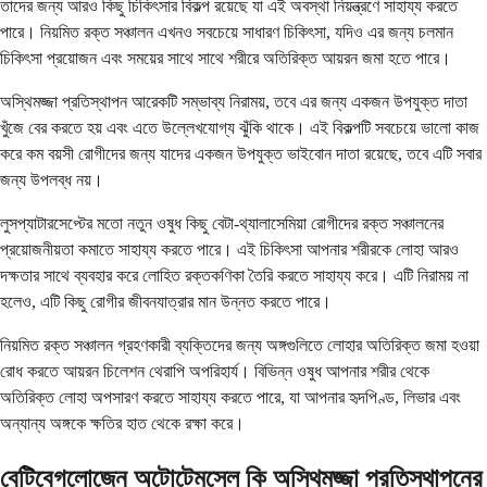
তাদের জন্য আরও কিছু চিকিৎসার বিকল্প রয়েছে যা এই অবস্থা নিয়ন্ত্রণে সাহায্য করতে
পারে। নিয়মিত রক্ত ​​সঞ্চালন এখনও সবচেয়ে সাধারণ চিকিৎসা, যদিও এর জন্য চলমান
চিকিৎসা প্রয়োজন এবং সময়ের সাথে সাথে শরীরে অতিরিক্ত আয়রন জমা হতে পারে।
অস্থিমজ্জা প্রতিস্থাপন আরেকটি সম্ভাব্য নিরাময়, তবে এর জন্য একজন উপযুক্ত দাতা
খুঁজে বের করতে হয় এবং এতে উল্লেখযোগ্য ঝুঁকি থাকে। এই বিকল্পটি সবচেয়ে ভালো কাজ
করে কম বয়সী রোগীদের জন্য যাদের একজন উপযুক্ত ভাইবোন দাতা রয়েছে, তবে এটি সবার
জন্য উপলব্ধ নয়।
লুসপ্যাটারসেপ্টের মতো নতুন ওষুধ কিছু বেটা-থ্যালাসেমিয়া রোগীদের রক্ত সঞ্চালনের
প্রয়োজনীয়তা কমাতে সাহায্য করতে পারে। এই চিকিৎসা আপনার শরীরকে লোহা আরও
দক্ষতার সাথে ব্যবহার করে লোহিত রক্তকণিকা তৈরি করতে সাহায্য করে। এটি নিরাময় না
হলেও, এটি কিছু রোগীর জীবনযাত্রার মান উন্নত করতে পারে।
নিয়মিত রক্ত সঞ্চালন গ্রহণকারী ব্যক্তিদের জন্য অঙ্গগুলিতে লোহার অতিরিক্ত জমা হওয়া
রোধ করতে আয়রন চিলেশন থেরাপি অপরিহার্য। বিভিন্ন ওষুধ আপনার শরীর থেকে
অতিরিক্ত লোহা অপসারণ করতে সাহায্য করতে পারে, যা আপনার হৃদপিণ্ড, লিভার এবং
অন্যান্য অঙ্গকে ক্ষতির হাত থেকে রক্ষা করে।
বেটিবেগলোজেন অটোটেমসেল কি অস্থিমজ্জা প্রতিস্থাপনের