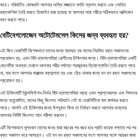
করে। পরিবর্তিত কোষগুলি আপনার অস্থি মজ্জাতে বসতি স্থাপন করতে এবং লোহিত
রক্তকণিকা তৈরি করতে ডিজাইন করা হয়েছে যা আপনার সারা শরীরে সঠিকভাবে অক্সিজেন
বহন করতে পারে।
বেটিবেগলোজেন অটোটেমসেল কিসের জন্য ব্যবহৃত হয়?
এই জিন থেরাপিটি বিশেষভাবে তাদের জন্য ব্যবহৃত হয় যাদের নিয়মিত রক্ত ​​সঞ্চালনের
প্রয়োজন হয়, এমন বিটা-থ্যালাসেমিয়া রোগীদের চিকিৎসার জন্য। বিটা-থ্যালাসেমিয়া একটি
জেনেটিক অবস্থা যেখানে আপনার শরীর পর্যাপ্ত স্বাস্থ্যকর হিমোগ্লোবিন তৈরি করতে পারে
না, যার ফলে আপনার মারাত্মক রক্তাল্পতা হয় এবং বেঁচে থাকার জন্য ঘন ঘন রক্ত ​​সঞ্চালনের
প্রয়োজন হয়।
এই চিকিৎসাটি ট্রান্সফিউশন-নির্ভর বিটা-থ্যালাসেমিয়া আছে এমন প্রাপ্তবয়স্ক এবং শিশুদের
জন্য অনুমোদিত, যাদের কিছু জিনগত পরিবর্তন নেই যা থেরাপিটিকে কম কার্যকর করতে
পারে। আপনি এই চিকিৎসার জন্য উপযুক্ত কিনা তা নির্ধারণ করতে আপনার ডাক্তার
আপনার নির্দিষ্ট জিনগত গঠন পরীক্ষা করবেন।
এটি বিশেষভাবে মূল্যবান তাদের জন্য যারা বছরের পর বছর ধরে প্রতি কয়েক সপ্তাহ পর পর
রক্ত ​​সঞ্চালন করে আসছেন। এই ঘন ঘন রক্ত ​​সঞ্চালনের ফলে আপনার অঙ্গে আয়রন জমা