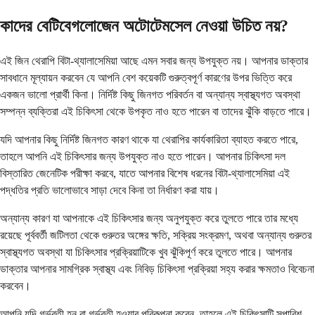
কাদের বেটিবেগলোজেন অটোটেমসেল নেওয়া উচিত নয়?
এই জিন থেরাপি বিটা-থ্যালাসেমিয়া আছে এমন সবার জন্য উপযুক্ত নয়। আপনার ডাক্তার
সাবধানে মূল্যায়ন করবেন যে আপনি বেশ কয়েকটি গুরুত্বপূর্ণ কারণের উপর ভিত্তি করে
একজন ভালো প্রার্থী কিনা। নির্দিষ্ট কিছু জিনগত পরিবর্তন বা অন্যান্য স্বাস্থ্যগত অবস্থা
সম্পন্ন ব্যক্তিরা এই চিকিৎসা থেকে উপকৃত নাও হতে পারেন বা তাদের ঝুঁকি বাড়তে পারে।
যদি আপনার কিছু নির্দিষ্ট জিনগত কারণ থাকে যা থেরাপির কার্যকারিতা ব্যাহত করতে পারে,
তাহলে আপনি এই চিকিৎসার জন্য উপযুক্ত নাও হতে পারেন। আপনার চিকিৎসা দল
বিস্তারিত জেনেটিক পরীক্ষা করবে, যাতে আপনার বিশেষ ধরনের বিটা-থ্যালাসেমিয়া এই
পদ্ধতির প্রতি ভালোভাবে সাড়া দেবে কিনা তা নির্ধারণ করা যায়।
অন্যান্য কারণ যা আপনাকে এই চিকিৎসার জন্য অনুপযুক্ত করে তুলতে পারে তার মধ্যে
রয়েছে পূর্ববর্তী জটিলতা থেকে গুরুতর অঙ্গের ক্ষতি, সক্রিয় সংক্রমণ, অথবা অন্যান্য গুরুতর
স্বাস্থ্যগত অবস্থা যা চিকিৎসার প্রক্রিয়াটিকে খুব ঝুঁকিপূর্ণ করে তুলতে পারে। আপনার
ডাক্তার আপনার সামগ্রিক স্বাস্থ্য এবং নিবিড় চিকিৎসা প্রক্রিয়া সহ্য করার ক্ষমতাও বিবেচনা
করবেন।
আপনি যদি গর্ভবতী হন বা গর্ভবতী হওয়ার পরিকল্পনা করেন, তাহলে এই চিকিৎসাটি সুপারিশ