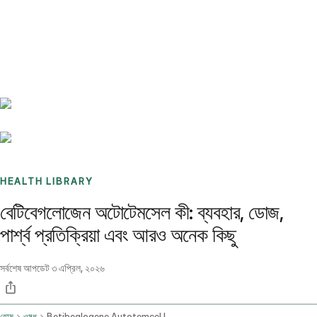
Benchmarks
Stories
FAQ
Sign up / Log in
HEALTH LIBRARY
বেটিবেগলোজেন অটোটেমসেল কী: ব্যবহার, ডোজ,
পার্শ্ব প্রতিক্রিয়া এবং আরও অনেক কিছু
সর্বশেষ আপডেট
৩ এপ্রিল, ২০২৬
হোম
ওষুধ
Betibeglogene Autotemcel Intravenous Route