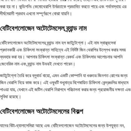
করা হয় না। কন্ডিশনিং কেমোথেরাপি উর্বরতাকে প্রভাবিত করতে পারে এবং গর্ভাবস্থায় এর
দীর্ঘমেয়াদী প্রভাব এখনো সম্পূর্ণরূপে বোঝা যায়নি।
বেটিবেগলোজেন অটোটেমসেল ব্র্যান্ড নাম
বেটিবেগলোজেন অটোটেমসেলের ব্র্যান্ড নাম হল জাইন্টেগ্লো। এই নাম স্বাস্থ্যসেবা
প্রদানকারী এবং চিকিৎসা সংক্রান্ত সাহিত্যে এই নির্দিষ্ট জিন থেরাপির উল্লেখ করার সময়
ব্যবহার করা হয়। আপনার চিকিৎসা সংক্রান্ত রেকর্ড এবং চিকিৎসার আলোচনায় আপনি
জেনেরিক নাম এবং ব্র্যান্ড নাম উভয়ই দেখতে পারেন।
জাইন্টেগ্লো তৈরি করে ব্লুবার্ড বায়ো, এমন একটি কোম্পানি যা গুরুতর জিনগত রোগের জন্য
জিন থেরাপি নিয়ে কাজ করে। এই ওষুধটি শুধুমাত্র বিশেষায়িত চিকিৎসা কেন্দ্রগুলির মাধ্যমে
পাওয়া যায়, যেখানে এই জটিল থেরাপি নিরাপদে পরিচালনা করার জন্য প্রয়োজনীয় দক্ষতা এবং
সুবিধা রয়েছে।
বেটিবেগলোজেন অটোটেমসেলের বিকল্প
যাদের বিটা-থ্যালাসেমিয়া আছে এবং বেটিবেগলোজেন অটোটেমসেলের জন্য উপযুক্ত নন,