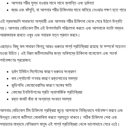
আপনার শরীর সুস্থ হওয়ার সাথে সাথে ক্লান্তি এবং দুর্বলতা
জ্বর এবং কাঁপুনি, যা আপনার শরীর চিকিৎসার সাথে মানিয়ে নেওয়ার লক্ষণ হতে পারে
এই প্রভাবগুলি সাধারণত অস্থায়ী এবং আপনার শরীর চিকিৎসা থেকে সেরে উঠলে উন্নতি
হয়। আপনার মেডিকেল টিম এই উপসর্গগুলি পরিচালনা করতে এবং আপনাকে যতটা সম্ভব
আরামদায়ক রাখতে ওষুধ এবং সহায়ক যত্ন প্রদান করবে।
এছাড়াও কিছু কম সাধারণ কিন্তু আরও গুরুতর পার্শ্ব প্রতিক্রিয়া রয়েছে যা সম্পর্কে সচেতন
হওয়া উচিত। এই বিরল জটিলতাগুলির জন্য অবিলম্বে চিকিৎসা মনোযোগ এবং সতর্ক
পর্যবেক্ষণের প্রয়োজন:
দুর্বল ইমিউন সিস্টেমের কারণে গুরুতর সংক্রমণ
কম প্লেটলেট গণনার কারণে রক্তপাতের সমস্যা
কন্ডিশনিং কেমোথেরাপির কারণে অঙ্গের ক্ষতি
কোষের ইনফিউশনের প্রতি অ্যালার্জিক প্রতিক্রিয়া
রক্ত জমাট বাঁধা বা অন্যান্য সংবহন সমস্যা
আপনার মেডিকেল টিম চিকিৎসা প্রক্রিয়া জুড়ে আপনাকে নিবিড়ভাবে পর্যবেক্ষণ করবে এবং
উদ্ভূত কোনো জটিলতা মোকাবিলা করতে প্রস্তুত থাকবে। সঠিক চিকিৎসা সেবা এবং
সহায়তার মাধ্যমে বেশিরভাগ মানুষ এই পার্শ্ব প্রতিক্রিয়া থেকে ভালোভাবে সেরে ওঠে।