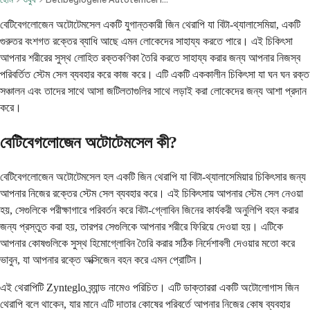
বেটিবেগলোজেন অটোটেমসেল একটি যুগান্তকারী জিন থেরাপি যা বিটা-থ্যালাসেমিয়া, একটি
গুরুতর বংশগত রক্তের ব্যাধি আছে এমন লোকেদের সাহায্য করতে পারে। এই চিকিৎসা
আপনার শরীরের সুস্থ লোহিত রক্তকণিকা তৈরি করতে সাহায্য করার জন্য আপনার নিজস্ব
পরিবর্তিত স্টেম সেল ব্যবহার করে কাজ করে। এটি একটি এককালীন চিকিৎসা যা ঘন ঘন রক্ত
​​সঞ্চালন এবং তাদের সাথে আসা জটিলতাগুলির সাথে লড়াই করা লোকেদের জন্য আশা প্রদান
করে।
বেটিবেগলোজেন অটোটেমসেল কী?
বেটিবেগলোজেন অটোটেমসেল হল একটি জিন থেরাপি যা বিটা-থ্যালাসেমিয়ার চিকিৎসার জন্য
আপনার নিজের রক্তের স্টেম সেল ব্যবহার করে। এই চিকিৎসায় আপনার স্টেম সেল নেওয়া
হয়, সেগুলিকে পরীক্ষাগারে পরিবর্তন করে বিটা-গ্লোবিন জিনের কার্যকরী অনুলিপি বহন করার
জন্য প্রস্তুত করা হয়, তারপর সেগুলিকে আপনার শরীরে ফিরিয়ে দেওয়া হয়। এটিকে
আপনার কোষগুলিকে সুস্থ হিমোগ্লোবিন তৈরি করার সঠিক নির্দেশাবলী দেওয়ার মতো করে
ভাবুন, যা আপনার রক্তে অক্সিজেন বহন করে এমন প্রোটিন।
এই থেরাপিটি Zynteglo ব্র্যান্ড নামেও পরিচিত। এটি ডাক্তাররা একটি অটোলোগাস জিন
থেরাপি বলে থাকেন, যার মানে এটি দাতার কোষের পরিবর্তে আপনার নিজের কোষ ব্যবহার