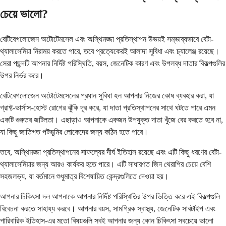
চেয়ে ভালো?
বেটিবেগলোজেন অটোটেমসেল এবং অস্থিমজ্জা প্রতিস্থাপন উভয়ই সম্ভাব্যভাবে বেটা-
থ্যালাসেমিয়া নিরাময় করতে পারে, তবে প্রত্যেকেরই আলাদা সুবিধা এবং চ্যালেঞ্জ রয়েছে।
সেরা পছন্দটি আপনার নির্দিষ্ট পরিস্থিতি, বয়স, জেনেটিক কারণ এবং উপলব্ধ দাতার বিকল্পগুলির
উপর নির্ভর করে।
বেটিবেগলোজেন অটোটেমসেলের প্রধান সুবিধা হল আপনার নিজের কোষ ব্যবহার করা, যা
গ্রাফ্ট-ভার্সাস-হোস্ট রোগের ঝুঁকি দূর করে, যা দাতা প্রতিস্থাপনের সাথে ঘটতে পারে এমন
একটি গুরুতর জটিলতা। এছাড়াও আপনাকে একজন উপযুক্ত দাতা খুঁজে বের করতে হবে না,
যা কিছু জাতিগত পটভূমির লোকেদের জন্য কঠিন হতে পারে।
তবে, অস্থিমজ্জা প্রতিস্থাপনের সাফল্যের দীর্ঘ ইতিহাস রয়েছে এবং এটি কিছু ধরণের বেটা-
থ্যালাসেমিয়ার জন্য আরও কার্যকর হতে পারে। এটি সাধারণত জিন থেরাপির চেয়ে বেশি
সহজলভ্য, যা বর্তমানে শুধুমাত্র বিশেষায়িত কেন্দ্রগুলিতে দেওয়া হয়।
আপনার চিকিৎসা দল আপনাকে আপনার নির্দিষ্ট পরিস্থিতির উপর ভিত্তি করে এই বিকল্পগুলি
বিবেচনা করতে সাহায্য করবে। আপনার বয়স, সামগ্রিক স্বাস্থ্য, জেনেটিক সাবটাইপ এবং
পারিবারিক ইতিহাস-এর মতো বিষয়গুলি সবই আপনার জন্য কোন চিকিৎসা সবচেয়ে ভালো