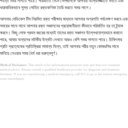
পর্যন্ত সময় লাগতে পারে। পরিবর্তিত স্টেম সেলগুলিকে আপনার অস্থিমজ্জাতে বসতে এবং
ধারাবাহিকভাবে সুস্থ লোহিত রক্তকণিকা তৈরি করতে সময় লাগে।
আপনার মেডিকেল টিম নিয়মিত রক্ত পরীক্ষার মাধ্যমে আপনার অগ্রগতি পর্যবেক্ষণ করবে এবং
সময়ের সাথে সাথে আপনার রক্ত সঞ্চালনের প্রয়োজনীয়তা কীভাবে পরিবর্তিত হয় তা ট্র্যাক
করবে। কিছু লোক প্রথম বছরের মধ্যেই তাদের রক্ত সঞ্চালন উল্লেখযোগ্যভাবে কমাতে
পারে, আবার অন্যদের নাটকীয় উন্নতি দেখতে আরও বেশি সময় লাগতে পারে। চিকিৎসার
প্রতি প্রত্যেকের প্রতিক্রিয়া সামান্য ভিন্ন, তাই আপনার শরীর নতুন কোষগুলির সাথে
মানিয়ে নেওয়ার সময় ধৈর্য ধরা গুরুত্বপূর্ণ।
Medical Disclaimer:
This article is for informational purposes only and does not constitute
medical advice. Always consult a qualified healthcare provider for diagnosis and treatment
decisions. If you are experiencing a medical emergency, call 911 or go to the nearest emergency
room immediately.