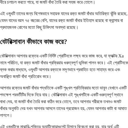
ধীরে চলাচল করতে পারে, যা জমাট বাঁধা তৈরি করা সহজ করে তোলে।
এই ওষুধটি তাদের জন্য বিশেষভাবে সহায়ক যাদের রক্ত ​​জমাট বাঁধার অতিরিক্ত ঝুঁকি রয়েছে,
যেমন যাদের বয়স ৭৫ বছরের বেশি, যাদের রক্ত ​​জমাট বাঁধার ইতিহাস রয়েছে বা ক্যান্সার বা
প্রদাহজনক রোগের মতো কিছু চিকিৎসা অবস্থা রয়েছে।
বেটরিক্সাবান কীভাবে কাজ করে?
বেটরিক্সাবান আপনার রক্তের একটি নির্দিষ্ট প্রোটিনকে লক্ষ্য করে কাজ করে, যা ফ্যাক্টর Xa
নামে পরিচিত, যা রক্ত ​​জমাট বাঁধার প্রক্রিয়ায় গুরুত্বপূর্ণ ভূমিকা পালন করে। এই প্রোটিনকে
ব্লক করার মাধ্যমে, ওষুধটি আপনার রক্তকে মসৃণভাবে প্রবাহিত হতে সাহায্য করে এবং
অবাঞ্ছিত জমাট বাঁধা প্রতিরোধ করে।
আপনার রক্তের জমাট বাঁধার পদ্ধতিকে একটি শৃঙ্খল প্রতিক্রিয়ার মতো ভাবুন যেখানে একটি
পদক্ষেপ পরবর্তীটির দিকে নিয়ে যায়। বেটরিক্সাবান এই শৃঙ্খলটিকে একটি গুরুত্বপূর্ণ স্থানে
বাধা দেয়, যা জমাট বাঁধা তৈরি করা কঠিন করে তোলে, তবে আপনার শরীরকে তখনও জমাট
বাঁধার অনুমতি দেয় যখন আপনার আসলে তাদের প্রয়োজন হয়, যেমন আপনার কাটা বা আঘাত
লাগলে।
এই ওষুধটিকে মাঝারি-শক্তির অ্যান্টিকোয়াগুলেন্ট হিসাবে বিবেচনা করা হয়, যার অর্থ এটি