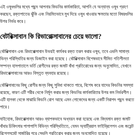
এই ওষুধগুলির মধ্যে পছন্দ আপনার কিডনির কার্যকারিতা, আপনি যে অন্যান্য ওষুধ গ্রহণ
করছেন, রক্তপাতের ঝুঁকি এবং নিয়মিতভাবে মুখ দিয়ে ওষুধ খাওয়ার ক্ষমতার মতো বিষয়গুলির
উপর নির্ভর করে।
বেটরিক্সাবান কি রিভারোক্সাবানের চেয়ে ভালো?
বেটরিক্সাবান এবং রিভারোক্সাবান উভয়ই কার্যকর রক্ত ​​তরল করার ওষুধ, তবে এগুলি সামান্য
ভিন্ন পরিস্থিতির জন্য ডিজাইন করা হয়েছে। বেটরিক্সাবান বিশেষভাবে সীমিত গতিশীলতা
সম্পন্ন হাসপাতালে ভর্তি রোগীদের রক্ত ​​জমাট বাঁধা প্রতিরোধের জন্য অনুমোদিত, যেখানে
রিভারোক্সাবানের আরও বিস্তৃত ব্যবহার রয়েছে।
বেটরিক্সাবানের কিছু রোগীর জন্য কিছু সুবিধা থাকতে পারে, বিশেষ করে যাদের কিডনির সমস্যা
রয়েছে, কারণ এটি শরীর থেকে নির্মূল করার জন্য কিডনির কার্যকারিতার উপর কম নির্ভরশীল।
এটি হালকা থেকে মাঝারি কিডনি রোগ আছে এমন লোকেদের জন্য একটি নিরাপদ পছন্দ করতে
পারে।
যাইহোক, রিভারোক্সাবান আরও ব্যাপকভাবে অধ্যয়ন করা হয়েছে এবং বিদ্যমান রক্ত ​​জমাট
বাঁধার চিকিৎসার পাশাপাশি বিভিন্ন পরিস্থিতিতে, যেমন অ্যাট্রিয়াল ফাইব্রিলেশন এবং জয়েন্ট
রিপ্লেসমেন্ট সার্জারির পরে সেগুলি প্রতিরোধ করার জন্য অনুমোদিত হয়েছে।