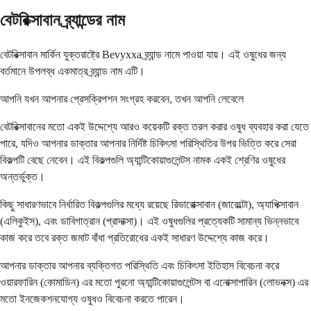
বেটরিক্সাবান ব্র্যান্ডের নাম
বেটরিক্সাবান মার্কিন যুক্তরাষ্ট্রে Bevyxxa ব্র্যান্ড নামে পাওয়া যায়। এই ওষুধের জন্য
বর্তমানে উপলব্ধ একমাত্র ব্র্যান্ড নাম এটি।
আপনি যখন আপনার প্রেসক্রিপশন সংগ্রহ করবেন, তখন আপনি লেবেলে
বেটরিক্সাবানের মতো একই উদ্দেশ্যে আরও কয়েকটি রক্ত ​​তরল করার ওষুধ ব্যবহার করা যেতে
পারে, যদিও আপনার ডাক্তার আপনার নির্দিষ্ট চিকিৎসা পরিস্থিতির উপর ভিত্তি করে সেরা
বিকল্পটি বেছে নেবেন। এই বিকল্পগুলি অ্যান্টিকোয়াগুলেন্টস নামক একই শ্রেণির ওষুধের
অন্তর্ভুক্ত।
কিছু সাধারণভাবে নির্ধারিত বিকল্পগুলির মধ্যে রয়েছে রিভারোক্সাবান (জারেল্টো), অ্যাপিক্সাবান
(এলিকুইস), এবং ডাবিগাত্রান (প্রাদাক্সা)। এই ওষুধগুলির প্রত্যেকটি সামান্য ভিন্নভাবে
কাজ করে তবে রক্ত ​​জমাট বাঁধা প্রতিরোধের একই সাধারণ উদ্দেশ্যে কাজ করে।
আপনার ডাক্তার আপনার ব্যক্তিগত পরিস্থিতি এবং চিকিৎসা ইতিহাস বিবেচনা করে
ওয়ারফারিন (কোমাডিন) এর মতো পুরনো অ্যান্টিকোয়াগুলেন্টস বা এনোক্সাপারিন (লোভনক্স) এর
মতো ইনজেকশনযোগ্য ওষুধও বিবেচনা করতে পারেন।