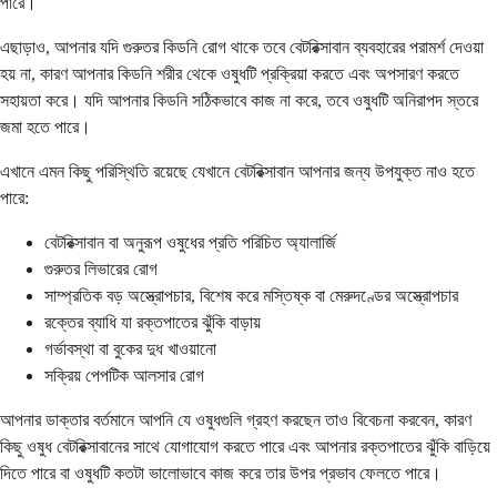
পারে।
এছাড়াও, আপনার যদি গুরুতর কিডনি রোগ থাকে তবে বেটরিক্সাবান ব্যবহারের পরামর্শ দেওয়া
হয় না, কারণ আপনার কিডনি শরীর থেকে ওষুধটি প্রক্রিয়া করতে এবং অপসারণ করতে
সহায়তা করে। যদি আপনার কিডনি সঠিকভাবে কাজ না করে, তবে ওষুধটি অনিরাপদ স্তরে
জমা হতে পারে।
এখানে এমন কিছু পরিস্থিতি রয়েছে যেখানে বেটরিক্সাবান আপনার জন্য উপযুক্ত নাও হতে
পারে:
বেটরিক্সাবান বা অনুরূপ ওষুধের প্রতি পরিচিত অ্যালার্জি
গুরুতর লিভারের রোগ
সাম্প্রতিক বড় অস্ত্রোপচার, বিশেষ করে মস্তিষ্ক বা মেরুদণ্ডের অস্ত্রোপচার
রক্তের ব্যাধি যা রক্তপাতের ঝুঁকি বাড়ায়
গর্ভাবস্থা বা বুকের দুধ খাওয়ানো
সক্রিয় পেপটিক আলসার রোগ
আপনার ডাক্তার বর্তমানে আপনি যে ওষুধগুলি গ্রহণ করছেন তাও বিবেচনা করবেন, কারণ
কিছু ওষুধ বেটরিক্সাবানের সাথে যোগাযোগ করতে পারে এবং আপনার রক্তপাতের ঝুঁকি বাড়িয়ে
দিতে পারে বা ওষুধটি কতটা ভালোভাবে কাজ করে তার উপর প্রভাব ফেলতে পারে।