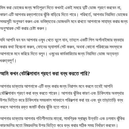
মিস করা ডোজের জন্য ক্ষতিপূরণ দিতে কখনই একই সময়ে দুটি ডোজ গ্রহণ করবেন না,
কারণ এটি আপনার রক্তপাতের ঝুঁকি বাড়িয়ে দিতে পারে। পরিবর্তে, আপনার নিয়মিত ডোজের
সময়সূচী অনুসরণ করুন এবং ভবিষ্যতের ডোজগুলি মনে রাখতে আপনাকে সাহায্য করার জন্য
অনুস্মারক সেট করার চেষ্টা করুন।
যদি আপনি ঘন ঘন আপনার ওষুধ খেতে ভুলে যান, তাহলে একটি পিল অর্গানাইজার ব্যবহার
করার কথা বিবেচনা করুন, ফোনের অ্যালার্ম সেট করুন, অথবা কোনো পরিবারের সদস্যকে
আপনাকে মনে করিয়ে দিতে বলুন। ওষুধের কার্যকারিতার জন্য নিয়মিত ডোজ অত্যন্ত
গুরুত্বপূর্ণ।
আমি কখন বেটরিক্সাবান গ্রহণ করা বন্ধ করতে পারি?
আপনার ডাক্তার আপনাকে এটি বন্ধ করার জন্য নিরাপদ মনে করলে তবেই আপনি
বেটরিক্সাবান গ্রহণ করা বন্ধ করতে পারেন। আপনার ঝুঁকির কারণ এবং চিকিৎসার অবস্থার
উপর ভিত্তি করে চিকিৎসার সময়কাল সাবধানে পরিকল্পনা করা হয় এবং খুব তাড়াতাড়ি বন্ধ
করলে আপনার রক্ত জমাট বাঁধার ঝুঁকি হতে পারে।
আপনার ডাক্তার আপনার গতিশীলতার মাত্রা, সামগ্রিক স্বাস্থ্য উন্নতি এবং চলমান ঝুঁকির
কারণগুলির মতো বিষয়গুলির উপর ভিত্তি করে বন্ধ করার সঠিক সময় নির্ধারণ করবেন।