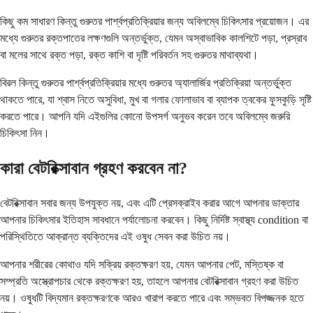
কিছু কম সাধারণ কিন্তু গুরুতর পার্শ্বপ্রতিক্রিয়ার জন্য অবিলম্বে চিকিৎসার প্রয়োজন। এর
মধ্যে গুরুতর রক্তপাতের লক্ষণগুলি অন্তর্ভুক্ত, যেমন অস্বাভাবিক কালশিটে পড়া, প্রস্রাব
বা মলের সাথে রক্ত ​​পড়া, রক্ত ​​কাশি বা দৃষ্টি পরিবর্তন সহ গুরুতর মাথাব্যথা।
বিরল কিন্তু গুরুতর পার্শ্বপ্রতিক্রিয়ার মধ্যে গুরুতর অ্যালার্জির প্রতিক্রিয়া অন্তর্ভুক্ত
থাকতে পারে, যা শ্বাস নিতে অসুবিধা, মুখ বা গলার ফোলাভাব বা ব্যাপক ত্বকের ফুসকুড়ি সৃষ্টি
করতে পারে। আপনি যদি এইগুলির কোনো উপসর্গ অনুভব করেন তবে অবিলম্বে জরুরি
চিকিৎসা নিন।
কারা বেটরিক্সাবান গ্রহণ করবেন না?
বেটরিক্সাবান সবার জন্য উপযুক্ত নয়, এবং এটি প্রেসক্রাইব করার আগে আপনার ডাক্তার
আপনার চিকিৎসার ইতিহাস সাবধানে পর্যালোচনা করবেন। কিছু নির্দিষ্ট স্বাস্থ্য condition বা
পরিস্থিতিতে আক্রান্ত ব্যক্তিদের এই ওষুধ সেবন করা উচিত নয়।
আপনার শরীরের কোথাও যদি সক্রিয় রক্তক্ষরণ হয়, যেমন আপনার পেট, মস্তিষ্ক বা
সম্প্রতি অস্ত্রোপচার থেকে রক্তক্ষরণ হয়, তাহলে আপনার বেটরিক্সাবান গ্রহণ করা উচিত
নয়। ওষুধটি বিদ্যমান রক্তক্ষরণকে আরও খারাপ করতে পারে এবং সম্ভবত বিপজ্জনক হতে