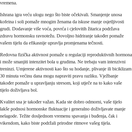
vremena.
Ishrana igra veću ulogu nego što biste očekivali. Smanjenje unosa
kofeina i soli pomaže mnogim ženama da iskuse manje osjetljivosti
grudi. Dodavanje više voća, povrća i cjelovitih žitarica podržava
zdravu hormonsku ravnotežu. Dovoljno hidriranje također pomaže
vašem tijelu da efikasnije upravlja promjenama tečnosti.
Redovna fizička aktivnost pomaže u regulaciji reproduktivnih hormona
i može smanjiti intenzitet bola u grudima. Ne trebaju vam intenzivni
treninzi. Umjerene aktivnosti kao što su hodanje, plivanje ili biciklizam
30 minuta većinu dana mogu napraviti pravu razliku. Vježbanje
također pomaže u upravljanju stresom, koji utječe na to kako vaše
tijelo doživljava bol.
Kvalitet sna je također važan. Kada ste dobro odmorni, vaše tijelo
lakše podnosi hormonske fluktuacije i generalno doživljavate manje
nelagode. Težite dosljednom vremenu spavanja i buđenja, čak i
vikendom, kako biste podržali prirodne ritmove vašeg tijela.