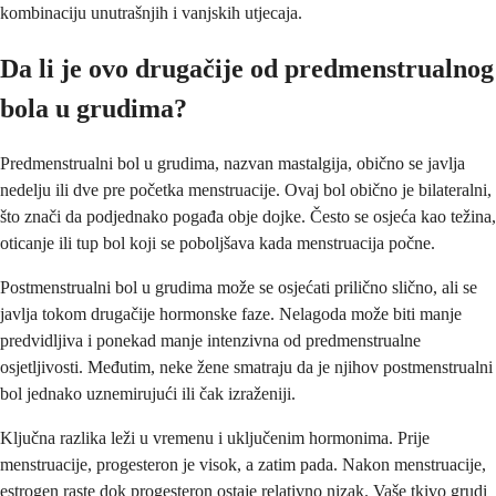
kombinaciju unutrašnjih i vanjskih utjecaja.
Da li je ovo drugačije od predmenstrualnog
bola u grudima?
Predmenstrualni bol u grudima, nazvan mastalgija, obično se javlja
nedelju ili dve pre početka menstruacije. Ovaj bol obično je bilateralni,
što znači da podjednako pogađa obje dojke. Često se osjeća kao težina,
oticanje ili tup bol koji se poboljšava kada menstruacija počne.
Postmenstrualni bol u grudima može se osjećati prilično slično, ali se
javlja tokom drugačije hormonske faze. Nelagoda može biti manje
predvidljiva i ponekad manje intenzivna od predmenstrualne
osjetljivosti. Međutim, neke žene smatraju da je njihov postmenstrualni
bol jednako uznemirujući ili čak izraženiji.
Ključna razlika leži u vremenu i uključenim hormonima. Prije
menstruacije, progesteron je visok, a zatim pada. Nakon menstruacije,
estrogen raste dok progesteron ostaje relativno nizak. Vaše tkivo grudi