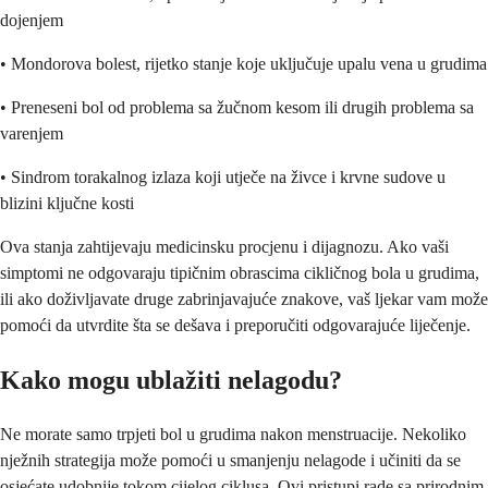
dojenjem
• Mondorova bolest, rijetko stanje koje uključuje upalu vena u grudima
• Preneseni bol od problema sa žučnom kesom ili drugih problema sa
varenjem
• Sindrom torakalnog izlaza koji utječe na živce i krvne sudove u
blizini ključne kosti
Ova stanja zahtijevaju medicinsku procjenu i dijagnozu. Ako vaši
simptomi ne odgovaraju tipičnim obrascima cikličnog bola u grudima,
ili ako doživljavate druge zabrinjavajuće znakove, vaš ljekar vam može
pomoći da utvrdite šta se dešava i preporučiti odgovarajuće liječenje.
Kako mogu ublažiti nelagodu?
Ne morate samo trpjeti bol u grudima nakon menstruacije. Nekoliko
nježnih strategija može pomoći u smanjenju nelagode i učiniti da se
osjećate udobnije tokom cijelog ciklusa. Ovi pristupi rade sa prirodnim