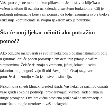
Vaše praćenje ne mora biti komplikovano. Jednostavna bilješka u
vašem telefonu ili oznaka na kalendaru savršeno funkcionira. Cilj je
prikupiti informacije koje vam pomažu da bolje razumijete svoje tijelo i
efikasnije komunicirate sa svojim ljekarom ako je potrebno.
Šta će moj ljekar učiniti ako potražim
pomoć?
Ako odlučite razgovarati sa svojim ljekarom o postmenstrualnom bolu
u grudima, oni će početi postavljanjem detaljnih pitanja o vašim
simptomima. Želeće da znaju o vremenu, jačini, lokaciji i svim
faktorima koji pogoršavaju ili ublažavaju bol. Ovaj razgovor im
pomaže da razumiju vašu jedinstvenu situaciju.
Nakon toga slijedi klinički pregled grudi. Vaš ljekar će pažljivo opipati
vaše grudi i okolna područja, provjeravajući kvržice, zadebljanja ili
druge promjene. Ova praktična procjena pruža važne informacije o
tome šta bi moglo uzrokovati vašu nelagodu.