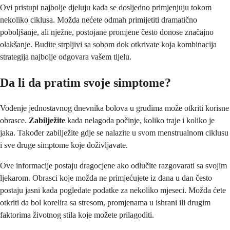
Ovi pristupi najbolje djeluju kada se dosljedno primjenjuju tokom
nekoliko ciklusa. Možda nećete odmah primijetiti dramatično
poboljšanje, ali nježne, postojane promjene često donose značajno
olakšanje. Budite strpljivi sa sobom dok otkrivate koja kombinacija
strategija najbolje odgovara vašem tijelu.
Da li da pratim svoje simptome?
Vođenje jednostavnog dnevnika bolova u grudima može otkriti korisne
obrasce.
Zabilježite
kada nelagoda počinje, koliko traje i koliko je
jaka. Također zabilježite gdje se nalazite u svom menstrualnom ciklusu
i sve druge simptome koje doživljavate.
Ove informacije postaju dragocjene ako odlučite razgovarati sa svojim
ljekarom. Obrasci koje možda ne primjećujete iz dana u dan često
postaju jasni kada pogledate podatke za nekoliko mjeseci. Možda ćete
otkriti da bol korelira sa stresom, promjenama u ishrani ili drugim
faktorima životnog stila koje možete prilagoditi.