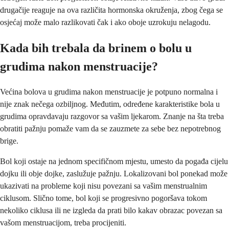
drugačije reaguje na ova različita hormonska okruženja, zbog čega se
osjećaj može malo razlikovati čak i ako oboje uzrokuju nelagodu.
Kada bih trebala da brinem o bolu u
grudima nakon menstruacije?
Većina bolova u grudima nakon menstruacije je potpuno normalna i
nije znak nečega ozbiljnog. Međutim, određene karakteristike bola u
grudima opravdavaju razgovor sa vašim ljekarom. Znanje na šta treba
obratiti pažnju pomaže vam da se zauzmete za sebe bez nepotrebnog
brige.
Bol koji ostaje na jednom specifičnom mjestu, umesto da pogađa cijelu
dojku ili obje dojke, zaslužuje pažnju. Lokalizovani bol ponekad može
ukazivati na probleme koji nisu povezani sa vašim menstrualnim
ciklusom. Slično tome, bol koji se progresivno pogoršava tokom
nekoliko ciklusa ili ne izgleda da prati bilo kakav obrazac povezan sa
vašom menstruacijom, treba procijeniti.