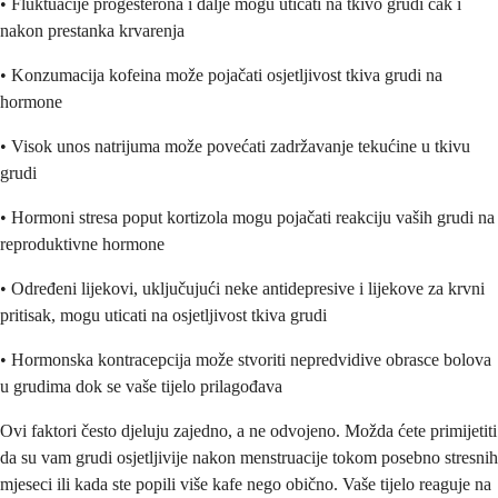
• Fluktuacije progesterona i dalje mogu uticati na tkivo grudi čak i
nakon prestanka krvarenja
• Konzumacija kofeina može pojačati osjetljivost tkiva grudi na
hormone
• Visok unos natrijuma može povećati zadržavanje tekućine u tkivu
grudi
• Hormoni stresa poput kortizola mogu pojačati reakciju vaših grudi na
reproduktivne hormone
• Određeni lijekovi, uključujući neke antidepresive i lijekove za krvni
pritisak, mogu uticati na osjetljivost tkiva grudi
• Hormonska kontracepcija može stvoriti nepredvidive obrasce bolova
u grudima dok se vaše tijelo prilagođava
Ovi faktori često djeluju zajedno, a ne odvojeno. Možda ćete primijetiti
da su vam grudi osjetljivije nakon menstruacije tokom posebno stresnih
mjeseci ili kada ste popili više kafe nego obično. Vaše tijelo reaguje na