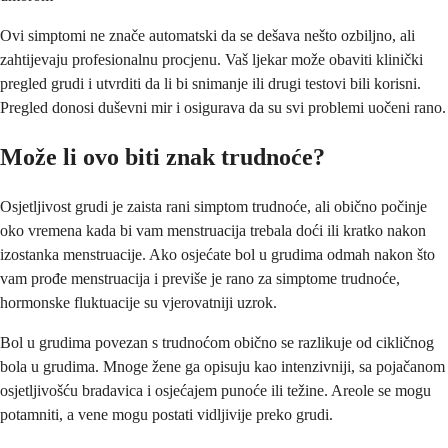
Ovi simptomi ne znače automatski da se dešava nešto ozbiljno, ali
zahtijevaju profesionalnu procjenu. Vaš ljekar može obaviti klinički
pregled grudi i utvrditi da li bi snimanje ili drugi testovi bili korisni.
Pregled donosi duševni mir i osigurava da su svi problemi uočeni rano.
Može li ovo biti znak trudnoće?
Osjetljivost grudi je zaista rani simptom trudnoće, ali obično počinje
oko vremena kada bi vam menstruacija trebala doći ili kratko nakon
izostanka menstruacije. Ako osjećate bol u grudima odmah nakon što
vam prođe menstruacija i previše je rano za simptome trudnoće,
hormonske fluktuacije su vjerovatniji uzrok.
Bol u grudima povezan s trudnoćom obično se razlikuje od cikličnog
bola u grudima. Mnoge žene ga opisuju kao intenzivniji, sa pojačanom
osjetljivošću bradavica i osjećajem punoće ili težine. Areole se mogu
potamniti, a vene mogu postati vidljivije preko grudi.