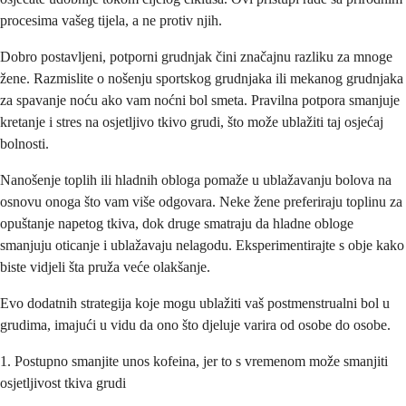
procesima vašeg tijela, a ne protiv njih.
Dobro postavljeni, potporni grudnjak čini značajnu razliku za mnoge
žene. Razmislite o nošenju sportskog grudnjaka ili mekanog grudnjaka
za spavanje noću ako vam noćni bol smeta. Pravilna potpora smanjuje
kretanje i stres na osjetljivo tkivo grudi, što može ublažiti taj osjećaj
bolnosti.
Nanošenje toplih ili hladnih obloga pomaže u ublažavanju bolova na
osnovu onoga što vam više odgovara. Neke žene preferiraju toplinu za
opuštanje napetog tkiva, dok druge smatraju da hladne obloge
smanjuju oticanje i ublažavaju nelagodu. Eksperimentirajte s obje kako
biste vidjeli šta pruža veće olakšanje.
Evo dodatnih strategija koje mogu ublažiti vaš postmenstrualni bol u
grudima, imajući u vidu da ono što djeluje varira od osobe do osobe.
1. Postupno smanjite unos kofeina, jer to s vremenom može smanjiti
osjetljivost tkiva grudi