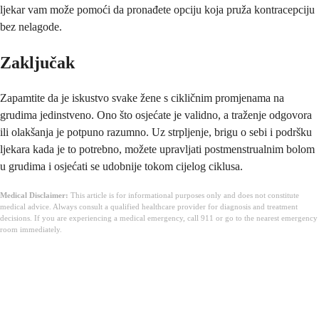
ljekar vam može pomoći da pronađete opciju koja pruža kontracepciju
bez nelagode.
Zaključak
Zapamtite da je iskustvo svake žene s cikličnim promjenama na
grudima jedinstveno. Ono što osjećate je validno, a traženje odgovora
ili olakšanja je potpuno razumno. Uz strpljenje, brigu o sebi i podršku
ljekara kada je to potrebno, možete upravljati postmenstrualnim bolom
u grudima i osjećati se udobnije tokom cijelog ciklusa.
Medical Disclaimer:
This article is for informational purposes only and does not constitute
medical advice. Always consult a qualified healthcare provider for diagnosis and treatment
decisions. If you are experiencing a medical emergency, call 911 or go to the nearest emergency
room immediately.