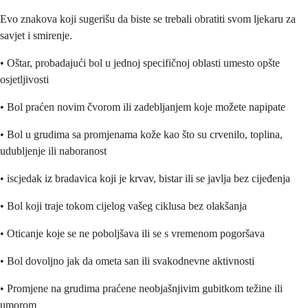
Evo znakova koji sugerišu da biste se trebali obratiti svom ljekaru za
savjet i smirenje.
• Oštar, probadajući bol u jednoj specifičnoj oblasti umesto opšte
osjetljivosti
• Bol praćen novim čvorom ili zadebljanjem koje možete napipate
• Bol u grudima sa promjenama kože kao što su crvenilo, toplina,
udubljenje ili naboranost
• iscjedak iz bradavica koji je krvav, bistar ili se javlja bez cijeđenja
• Bol koji traje tokom cijelog vašeg ciklusa bez olakšanja
• Oticanje koje se ne poboljšava ili se s vremenom pogoršava
• Bol dovoljno jak da ometa san ili svakodnevne aktivnosti
• Promjene na grudima praćene neobjašnjivim gubitkom težine ili
umorom