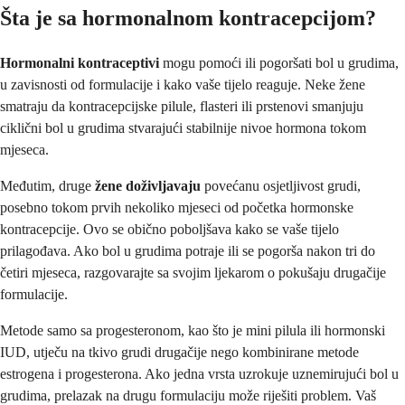
Šta je sa hormonalnom kontracepcijom?
Hormonalni kontraceptivi
mogu pomoći ili pogoršati bol u grudima,
u zavisnosti od formulacije i kako vaše tijelo reaguje. Neke žene
smatraju da kontracepcijske pilule, flasteri ili prstenovi smanjuju
ciklični bol u grudima stvarajući stabilnije nivoe hormona tokom
mjeseca.
Međutim, druge
žene doživljavaju
povećanu osjetljivost grudi,
posebno tokom prvih nekoliko mjeseci od početka hormonske
kontracepcije. Ovo se obično poboljšava kako se vaše tijelo
prilagođava. Ako bol u grudima potraje ili se pogorša nakon tri do
četiri mjeseca, razgovarajte sa svojim ljekarom o pokušaju drugačije
formulacije.
Metode samo sa progesteronom, kao što je mini pilula ili hormonski
IUD, utječu na tkivo grudi drugačije nego kombinirane metode
estrogena i progesterona. Ako jedna vrsta uzrokuje uznemirujući bol u
grudima, prelazak na drugu formulaciju može riješiti problem. Vaš