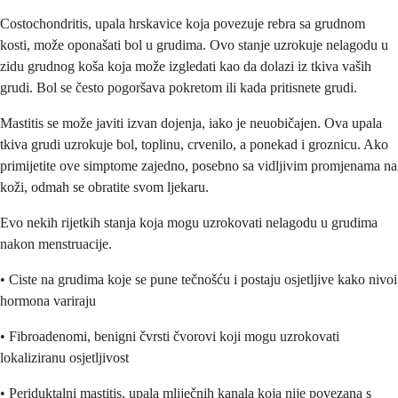
Costochondritis, upala hrskavice koja povezuje rebra sa grudnom
kosti, može oponašati bol u grudima. Ovo stanje uzrokuje nelagodu u
zidu grudnog koša koja može izgledati kao da dolazi iz tkiva vaših
grudi. Bol se često pogoršava pokretom ili kada pritisnete grudi.
Mastitis se može javiti izvan dojenja, iako je neuobičajen. Ova upala
tkiva grudi uzrokuje bol, toplinu, crvenilo, a ponekad i groznicu. Ako
primijetite ove simptome zajedno, posebno sa vidljivim promjenama na
koži, odmah se obratite svom ljekaru.
Evo nekih rijetkih stanja koja mogu uzrokovati nelagodu u grudima
nakon menstruacije.
• Ciste na grudima koje se pune tečnošću i postaju osjetljive kako nivoi
hormona variraju
• Fibroadenomi, benigni čvrsti čvorovi koji mogu uzrokovati
lokaliziranu osjetljivost
• Periduktalni mastitis, upala mliječnih kanala koja nije povezana s