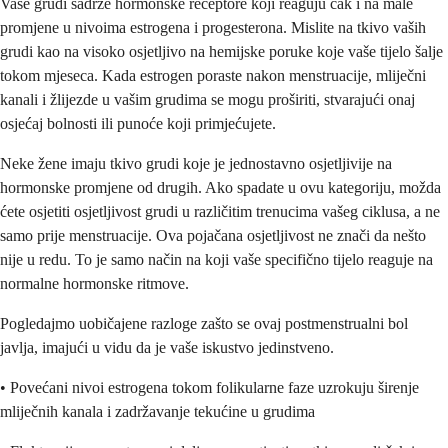
Vaše grudi sadrže hormonske receptore koji reaguju čak i na male
promjene u nivoima estrogena i progesterona. Mislite na tkivo vaših
grudi kao na visoko osjetljivo na hemijske poruke koje vaše tijelo šalje
tokom mjeseca. Kada estrogen poraste nakon menstruacije, mliječni
kanali i žlijezde u vašim grudima se mogu proširiti, stvarajući onaj
osjećaj bolnosti ili punoće koji primjećujete.
Neke žene imaju tkivo grudi koje je jednostavno osjetljivije na
hormonske promjene od drugih. Ako spadate u ovu kategoriju, možda
ćete osjetiti osjetljivost grudi u različitim trenucima vašeg ciklusa, a ne
samo prije menstruacije. Ova pojačana osjetljivost ne znači da nešto
nije u redu. To je samo način na koji vaše specifično tijelo reaguje na
normalne hormonske ritmove.
Pogledajmo uobičajene razloge zašto se ovaj postmenstrualni bol
javlja, imajući u vidu da je vaše iskustvo jedinstveno.
• Povećani nivoi estrogena tokom folikularne faze uzrokuju širenje
mliječnih kanala i zadržavanje tekućine u grudima