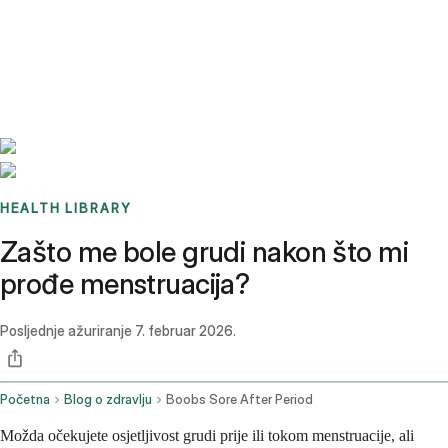
Benchmarks
Stories
FAQ
Sign up / Log in
HEALTH LIBRARY
Zašto me bole grudi nakon što mi
prođe menstruacija?
Posljednje ažuriranje
7. februar 2026.
Početna
Blog o zdravlju
Boobs Sore After Period
Možda očekujete osjetljivost grudi prije ili tokom menstruacije, ali