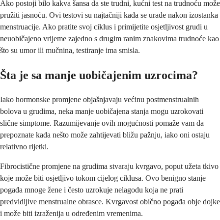
Ako postoji bilo kakva šansa da ste trudni, kućni test na trudnoću može
pružiti jasnoću. Ovi testovi su najtačniji kada se urade nakon izostanka
menstruacije. Ako pratite svoj ciklus i primijetite osjetljivost grudi u
neuobičajeno vrijeme zajedno s drugim ranim znakovima trudnoće kao
što su umor ili mučnina, testiranje ima smisla.
Šta je sa manje uobičajenim uzrocima?
Iako hormonske promjene objašnjavaju većinu postmenstrualnih
bolova u grudima, neka manje uobičajena stanja mogu uzrokovati
slične simptome. Razumijevanje ovih mogućnosti pomaže vam da
prepoznate kada nešto može zahtijevati bližu pažnju, iako oni ostaju
relativno rijetki.
Fibrocistične promjene na grudima stvaraju kvrgavo, poput užeta tkivo
koje može biti osjetljivo tokom cijelog ciklusa. Ovo benigno stanje
pogađa mnoge žene i često uzrokuje nelagodu koja ne prati
predvidljive menstrualne obrasce. Kvrgavost obično pogađa obje dojke
i može biti izraženija u određenim vremenima.