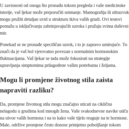
U zavisnosti od onoga što pronađu tokom pregleda i vaše medicinske
istorije, vaš ljekar može preporučiti snimanje. Mamografija ili ultrazvuk
mogu pružiti detaljan uvid u strukturu tkiva vaših grudi. Ovi testovi
pomažu u isključivanju zabrinjavajućih uzroka i pružaju svima duševni
mir.
Ponekad se ne pronađe specifičan uzrok, i to je zapravo umirujuće. To
znači da je vaš bol vjerovatno povezan s normalnim hormonskim
fluktuacijama. Vaš ljekar se tada može fokusirati na strategije
upravljanja simptomima prilagođene vašim potrebama i željama.
Mogu li promjene životnog stila zaista
napraviti razliku?
Da, promjene životnog stila mogu značajno uticati na cikličnu
nelagodu u grudima kod mnogih žena. Vaše svakodnevne navike utiču
na nivoe vaših hormona i na to kako vaše tijelo reaguje na te hormone.
Male, održive promjene često donose primjetno poboljšanje tokom