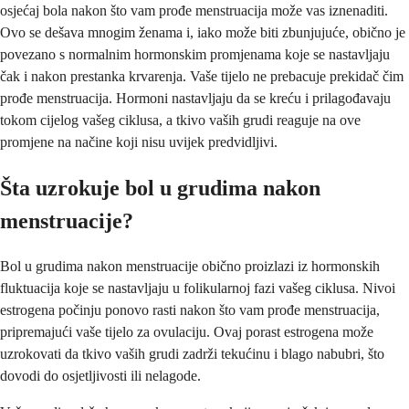
osjećaj bola nakon što vam prođe menstruacija može vas iznenaditi.
Ovo se dešava mnogim ženama i, iako može biti zbunjujuće, obično je
povezano s normalnim hormonskim promjenama koje se nastavljaju
čak i nakon prestanka krvarenja. Vaše tijelo ne prebacuje prekidač čim
prođe menstruacija. Hormoni nastavljaju da se kreću i prilagođavaju
tokom cijelog vašeg ciklusa, a tkivo vaših grudi reaguje na ove
promjene na načine koji nisu uvijek predvidljivi.
Šta uzrokuje bol u grudima nakon
menstruacije?
Bol u grudima nakon menstruacije obično proizlazi iz hormonskih
fluktuacija koje se nastavljaju u folikularnoj fazi vašeg ciklusa. Nivoi
estrogena počinju ponovo rasti nakon što vam prođe menstruacija,
pripremajući vaše tijelo za ovulaciju. Ovaj porast estrogena može
uzrokovati da tkivo vaših grudi zadrži tekućinu i blago nabubri, što
dovodi do osjetljivosti ili nelagode.