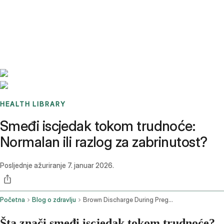
Benchmarks
Stories
FAQ
Sign up / Log in
HEALTH LIBRARY
Smeđi iscjedak tokom trudnoće:
Normalan ili razlog za zabrinutost?
Posljednje ažuriranje
7. januar 2026.
Početna
Blog o zdravlju
Brown Discharge During Pregnancy
Šta znači smeđi iscjedak tokom trudnoće?