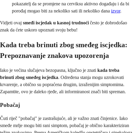
pokazatelj da se promjene na cerviksu aktivno događaju i da bi
porođaj mogao biti za nekoliko sati ili nekoliko dana
izvor
.
Vidjeti ovaj
smeđi iscjedak u kasnoj trudnoći
često je dobrodošao
znak da ćete uskoro upoznati svoju bebu!
Kada treba brinuti zbog smeđeg iscjedka:
Prepoznavanje znakova upozorenja
Iako je većina slučajeva bezopasna, ključno je znati
kada treba
brinuti zbog smeđeg iscjedka
. Određena stanja mogu uzrokovati
krvarenje, a obično su popraćena drugim, izraženijim simptomima.
Zapamtite, ovo je daleko rjeđe, ali informiranost znači biti spreman.
Pobačaj
Čuti riječ "pobačaj" je zastrašujuće, ali je važno znati činjenice. Iako
smeđe mrlje mogu biti rani simptom, pobačaj je obično karakteriziran
težim znakovima. Prema Američkom koledžu opstetričara i ginekologa