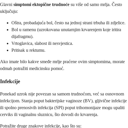
Glavni
simptomi ektopične trudnoće
su više od samo mrlja. Često
uključuju:
Oštra, probadajuća bol, često na jednoj strani trbuha ili zdjelice.
Bol u ramenu (uzrokovana unutarnjim krvarenjem koje iritira
dijafragmu).
Vrtoglavica, slabost ili nesvjestica.
Pritisak u rektumu.
Ako imate bilo kakve smeđe mrlje praćene ovim simptomima, morate
odmah potražiti medicinsku pomoć.
Infekcije
Ponekad uzrok nije povezan sa samom trudnoćom, već sa osnovnom
infekcijom. Stanja poput bakterijske vaginoze (BV), gljivične infekcije
ili spolno prenosivih infekcija (SPI) poput trihomonijaze mogu upaliti
cerviks ili vaginalnu sluznicu, što dovodi do krvarenja.
Potražite druge znakove infekcije, kao što su: