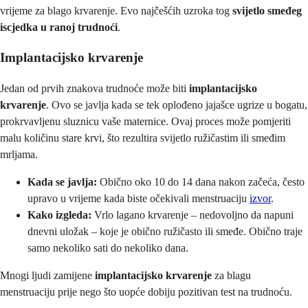
vrijeme za blago krvarenje. Evo najčešćih uzroka tog
svijetlo smeđeg
iscjedka u ranoj trudnoći
.
Implantacijsko krvarenje
Jedan od prvih znakova trudnoće može biti
implantacijsko
krvarenje
. Ovo se javlja kada se tek oplođeno jajašce ugrize u bogatu,
prokrvavljenu sluznicu vaše maternice. Ovaj proces može pomjeriti
malu količinu stare krvi, što rezultira svijetlo ružičastim ili smeđim
mrljama.
Kada se javlja:
Obično oko 10 do 14 dana nakon začeća, često
upravo u vrijeme kada biste očekivali menstruaciju
izvor
.
Kako izgleda:
Vrlo lagano krvarenje – nedovoljno da napuni
dnevni uložak – koje je obično ružičasto ili smeđe. Obično traje
samo nekoliko sati do nekoliko dana.
Mnogi ljudi zamijene
implantacijsko krvarenje
za blagu
menstruaciju prije nego što uopće dobiju pozitivan test na trudnoću.