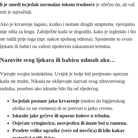
li je smeđi iscjedak normalan tokom trudnoće
je
obično
da, ali vaš
mir je najvažniji.
Ako je krvarenje lagano, kratko i nemate drugih simptoma, vjerojatno
nije ništa za brigu. Zabilježite kada se dogodilo, kako je izgledalo i što
ste radili prije toga (npr. nakon spolnog odnosa). Spomenite to svom
ljekaru ili babici na vašem sljedećem zakazanom terminu.
Nazovite svog ljekara ili babicu odmah ako…
Vjerujte svojim instinktima. Uvijek je bolje biti pretjerano oprezan
kada ste trudni. Nikada ne oklijevajte nazvati svog zdravstvenog
radnika, posebno ako iskusite bilo šta od sljedećeg:
Iscjedak postane jako krvarenje
(mokro do higijenskog
uloška za sat vremena) ili se pretvori u jarko crveno.
Iskusite jake grčeve ili uporne bolove u trbuhu.
Osjećate vrtoglavicu, nesvjesticu ili imate bol u ramenu.
Prođete velike ugruške (veće od novčića) ili bilo kakav
materijal nalik tkivu.