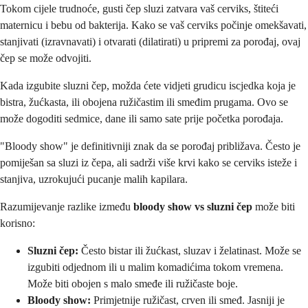
Tokom cijele trudnoće, gusti čep sluzi zatvara vaš cerviks, štiteći
maternicu i bebu od bakterija. Kako se vaš cerviks počinje omekšavati,
stanjivati (izravnavati) i otvarati (dilatirati) u pripremi za porođaj, ovaj
čep se može odvojiti.
Kada izgubite sluzni čep, možda ćete vidjeti grudicu iscjedka koja je
bistra, žućkasta, ili obojena ružičastim ili smeđim prugama. Ovo se
može dogoditi sedmice, dane ili samo sate prije početka porođaja.
"Bloody show" je definitivniji znak da se porođaj približava. Često je
pomiješan sa sluzi iz čepa, ali sadrži više krvi kako se cerviks isteže i
stanjiva, uzrokujući pucanje malih kapilara.
Razumijevanje razlike između
bloody show vs sluzni čep
može biti
korisno:
Sluzni čep:
Često bistar ili žućkast, sluzav i želatinast. Može se
izgubiti odjednom ili u malim komadićima tokom vremena.
Može biti obojen s malo smeđe ili ružičaste boje.
Bloody show:
Primjetnije ružičast, crven ili smeđ. Jasniji je