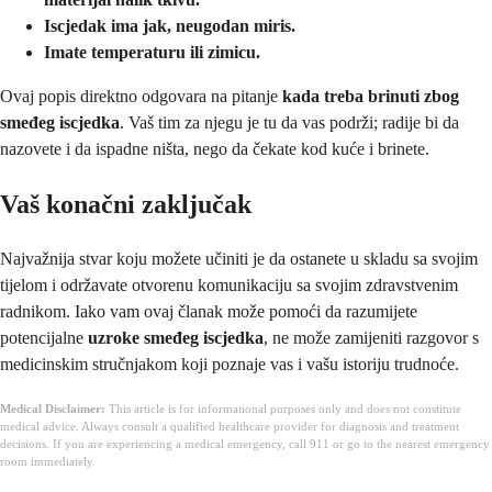
Iscjedak ima jak, neugodan miris.
Imate temperaturu ili zimicu.
Ovaj popis direktno odgovara na pitanje
kada treba brinuti zbog
smeđeg iscjedka
. Vaš tim za njegu je tu da vas podrži; radije bi da
nazovete i da ispadne ništa, nego da čekate kod kuće i brinete.
Vaš konačni zaključak
Najvažnija stvar koju možete učiniti je da ostanete u skladu sa svojim
tijelom i održavate otvorenu komunikaciju sa svojim zdravstvenim
radnikom. Iako vam ovaj članak može pomoći da razumijete
potencijalne
uzroke smeđeg iscjedka
, ne može zamijeniti razgovor s
medicinskim stručnjakom koji poznaje vas i vašu istoriju trudnoće.
Medical Disclaimer:
This article is for informational purposes only and does not constitute
medical advice. Always consult a qualified healthcare provider for diagnosis and treatment
decisions. If you are experiencing a medical emergency, call 911 or go to the nearest emergency
room immediately.