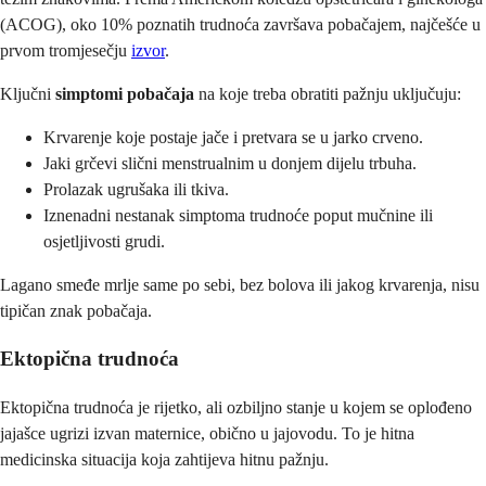
(ACOG), oko 10% poznatih trudnoća završava pobačajem, najčešće u
prvom tromjesečju
izvor
.
Ključni
simptomi pobačaja
na koje treba obratiti pažnju uključuju:
Krvarenje koje postaje jače i pretvara se u jarko crveno.
Jaki grčevi slični menstrualnim u donjem dijelu trbuha.
Prolazak ugrušaka ili tkiva.
Iznenadni nestanak simptoma trudnoće poput mučnine ili
osjetljivosti grudi.
Lagano smeđe mrlje same po sebi, bez bolova ili jakog krvarenja, nisu
tipičan znak pobačaja.
Ektopična trudnoća
Ektopična trudnoća je rijetko, ali ozbiljno stanje u kojem se oplođeno
jajašce ugrizi izvan maternice, obično u jajovodu. To je hitna
medicinska situacija koja zahtijeva hitnu pažnju.