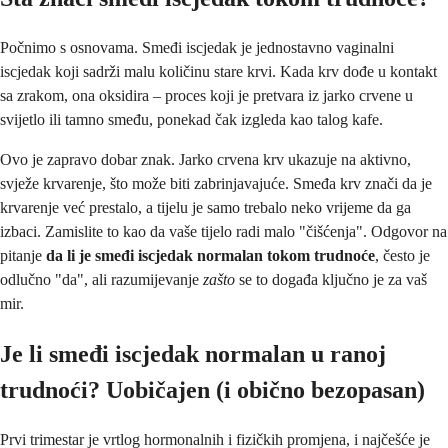
Počnimo s osnovama. Smeđi iscjedak je jednostavno vaginalni
iscjedak koji sadrži malu količinu stare krvi. Kada krv dođe u kontakt
sa zrakom, ona oksidira – proces koji je pretvara iz jarko crvene u
svijetlo ili tamno smeđu, ponekad čak izgleda kao talog kafe.
Ovo je zapravo dobar znak. Jarko crvena krv ukazuje na aktivno,
svježe krvarenje, što može biti zabrinjavajuće. Smeđa krv znači da je
krvarenje već prestalo, a tijelu je samo trebalo neko vrijeme da ga
izbaci. Zamislite to kao da vaše tijelo radi malo "čišćenja". Odgovor na
pitanje
da li je smeđi iscjedak normalan tokom trudnoće
, često je
odlučno "da", ali razumijevanje
zašto
se to događa ključno je za vaš
mir.
Je li smeđi iscjedak normalan u ranoj
trudnoći? Uobičajen (i obično bezopasan)
Prvi trimestar je vrtlog hormonalnih i fizičkih promjena, i najčešće je