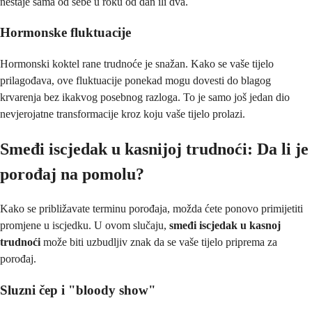
nestaje sama od sebe u roku od dan ili dva.
Hormonske fluktuacije
Hormonski koktel rane trudnoće je snažan. Kako se vaše tijelo
prilagođava, ove fluktuacije ponekad mogu dovesti do blagog
krvarenja bez ikakvog posebnog razloga. To je samo još jedan dio
nevjerojatne transformacije kroz koju vaše tijelo prolazi.
Smeđi iscjedak u kasnijoj trudnoći: Da li je
porođaj na pomolu?
Kako se približavate terminu porođaja, možda ćete ponovo primijetiti
promjene u iscjedku. U ovom slučaju,
smeđi iscjedak u kasnoj
trudnoći
može biti uzbudljiv znak da se vaše tijelo priprema za
porođaj.
Sluzni čep i "bloody show"