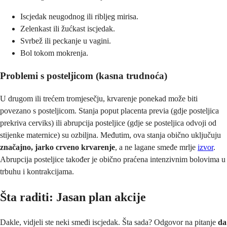
Iscjedak neugodnog ili ribljeg mirisa.
Zelenkast ili žućkast iscjedak.
Svrbež ili peckanje u vagini.
Bol tokom mokrenja.
Problemi s posteljicom (kasna trudnoća)
U drugom ili trećem tromjesečju, krvarenje ponekad može biti
povezano s posteljicom. Stanja poput placenta previa (gdje posteljica
prekriva cerviks) ili abrupcija posteljice (gdje se posteljica odvoji od
stijenke maternice) su ozbiljna. Međutim, ova stanja obično uključuju
značajno, jarko crveno krvarenje
, a ne lagane smeđe mrlje
izvor
.
Abrupcija posteljice također je obično praćena intenzivnim bolovima u
trbuhu i kontrakcijama.
Šta raditi: Jasan plan akcije
Dakle, vidjeli ste neki smeđi iscjedak. Šta sada? Odgovor na pitanje
da