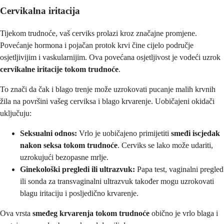
Cervikalna iritacija
Tijekom trudnoće, vaš cerviks prolazi kroz značajne promjene.
Povećanje hormona i pojačan protok krvi čine cijelo područje
osjetljivijim i vaskularnijim. Ova povećana osjetljivost je vodeći uzrok
cervikalne iritacije tokom trudnoće
.
To znači da čak i blago trenje može uzrokovati pucanje malih krvnih
žila na površini vašeg cerviksa i blago krvarenje. Uobičajeni okidači
uključuju:
Seksualni odnos:
Vrlo je uobičajeno primijetiti
smeđi iscjedak
nakon seksa tokom trudnoće
. Cerviks se lako može udariti,
uzrokujući bezopasne mrlje.
Ginekološki pregledi ili ultrazvuk:
Papa test, vaginalni pregled
ili sonda za transvaginalni ultrazvuk također mogu uzrokovati
blagu iritaciju i posljedično krvarenje.
Ova vrsta
smeđeg krvarenja tokom trudnoće
obično je vrlo blaga i