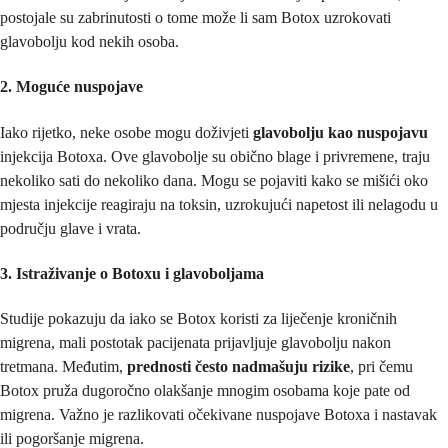
postojale su zabrinutosti o tome može li sam Botox uzrokovati
glavobolju kod nekih osoba.
2. Moguće nuspojave
Iako rijetko, neke osobe mogu doživjeti
glavobolju kao nuspojavu
injekcija Botoxa. Ove glavobolje su obično blage i privremene, traju
nekoliko sati do nekoliko dana. Mogu se pojaviti kako se mišići oko
mjesta injekcije reagiraju na toksin, uzrokujući napetost ili nelagodu u
području glave i vrata.
3. Istraživanje o Botoxu i glavoboljama
Studije pokazuju da iako se Botox koristi za liječenje kroničnih
migrena, mali postotak pacijenata prijavljuje glavobolju nakon
tretmana. Međutim,
prednosti često nadmašuju rizike
, pri čemu
Botox pruža dugoročno olakšanje mnogim osobama koje pate od
migrena. Važno je razlikovati očekivane nuspojave Botoxa i nastavak
ili pogoršanje migrena.