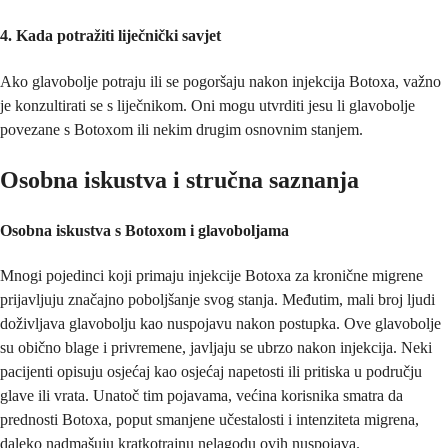
4. Kada potražiti liječnički savjet
Ako glavobolje potraju ili se pogoršaju nakon injekcija Botoxa, važno
je konzultirati se s liječnikom. Oni mogu utvrditi jesu li glavobolje
povezane s Botoxom ili nekim drugim osnovnim stanjem.
Osobna iskustva i stručna saznanja
Osobna iskustva s Botoxom i glavoboljama
Mnogi pojedinci koji primaju injekcije Botoxa za kronične migrene
prijavljuju značajno poboljšanje svog stanja. Međutim, mali broj ljudi
doživljava glavobolju kao nuspojavu nakon postupka. Ove glavobolje
su obično blage i privremene, javljaju se ubrzo nakon injekcija. Neki
pacijenti opisuju osjećaj kao osjećaj napetosti ili pritiska u području
glave ili vrata. Unatoč tim pojavama, većina korisnika smatra da
prednosti Botoxa, poput smanjene učestalosti i intenziteta migrena,
daleko nadmašuju kratkotrajnu nelagodu ovih nuspojava.