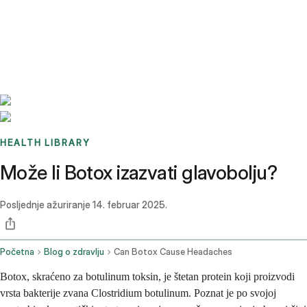
Benchmarks
Stories
FAQ
Sign up / Log in
HEALTH LIBRARY
Može li Botox izazvati glavobolju?
Posljednje ažuriranje
14. februar 2025.
Početna
Blog o zdravlju
Can Botox Cause Headaches
Botox, skraćeno za botulinum toksin, je štetan protein koji proizvodi
vrsta bakterije zvana Clostridium botulinum. Poznat je po svojoj