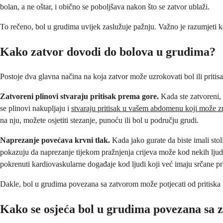
bolan, a ne oštar, i obično se poboljšava nakon što se zatvor ublaži.
To rečeno, bol u grudima uvijek zaslužuje pažnju. Važno je razumjeti ka
Kako zatvor dovodi do bolova u grudima?
Postoje dva glavna načina na koja zatvor može uzrokovati bol ili pritis
Zatvoreni plinovi stvaraju pritisak prema gore.
Kada ste zatvoreni, 
se plinovi nakupljaju i
stvaraju pritisak u vašem abdomenu koji može zr
na nju, možete osjetiti stezanje, punoću ili bol u području grudi.
Naprezanje povećava krvni tlak.
Kada jako gurate da biste imali stoli
pokazuju da naprezanje tijekom pražnjenja crijeva može kod nekih lju
pokrenuti kardiovaskularne događaje kod ljudi koji već imaju srčane p
Dakle, bol u grudima povezana sa zatvorom može potjecati od pritiska pl
Kako se osjeća bol u grudima povezana sa