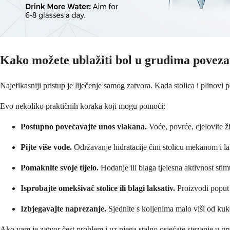
Kako možete ublažiti bol u grudima povez
Najefikasniji pristup je liječenje samog zatvora. Kada stolica i plinovi 
Evo nekoliko praktičnih koraka koji mogu pomoći:
Postupno povećavajte unos vlakana.
Voće, povrće, cjelovite ž
Pijte više vode.
Održavanje hidratacije čini stolicu mekanom i la
Pomaknite svoje tijelo.
Hodanje ili blaga tjelesna aktivnost stim
Isprobajte omekšivač stolice ili blagi laksativ.
Proizvodi poput 
Izbjegavajte naprezanje.
Sjednite s koljenima malo viši od kuko
Ako vam je zatvor čest problem i uz njega stalno osjećate stezanje u gr