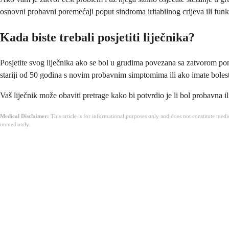
osnovni probavni poremećaji poput sindroma iritabilnog crijeva ili funk
Kada biste trebali posjetiti liječnika?
Posjetite svog liječnika ako se bol u grudima povezana sa zatvorom ponav
stariji od 50 godina s novim probavnim simptomima ili ako imate bolest
Vaš liječnik može obaviti pretrage kako bi potvrdio je li bol probavna il
Medical Disclaimer:
This article is for informational purposes only and does not constitute med
immediately.