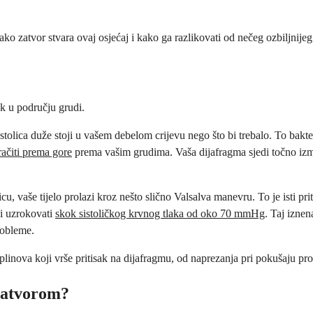
ko zatvor stvara ovaj osjećaj i kako ga razlikovati od nečeg ozbiljnije
ak u području grudi.
stolica duže stoji u vašem debelom crijevu nego što bi trebalo. To bakt
ačiti prema gore
prema vašim grudima. Vaša dijafragma sjedi točno izm
cu, vaše tijelo prolazi kroz nešto slično Valsalva manevru. To je isti prit
di uzrokovati
skok sistoličkog krvnog tlaka od oko 70 mmHg
. Taj izne
robleme.
inova koji vrše pritisak na dijafragmu, od naprezanja pri pokušaju prol
 zatvorom?