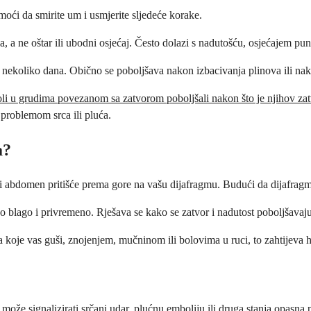
ći da smirite um i usmjerite sljedeće korake.
a, a ne oštar ili ubodni osjećaj. Često dolazi s nadutošću, osjećajem p
cu nekoliko dana. Obično se poboljšava nakon izbacivanja plinova ili nak
i u grudima povezanom sa zatvorom poboljšali nakon što je njihov zatv
problemom srca ili pluća.
a?
eni abdomen pritišće prema gore na vašu dijafragmu. Budući da dijafragma
o blago i privremeno. Rješava se kako se zatvor i nadutost poboljšavaju
a koje vas guši, znojenjem, mučninom ili bolovima u ruci, to zahtijeva
že signalizirati srčani udar, plućnu emboliju ili druga stanja opasna p