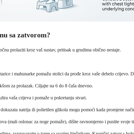
anu sa zatvorom?
počnu prolaziti kroz vaš sustav, pritisak u grudima obično nestaje.
itarice i mahunarke pomažu stolici da prođe kroz vaše debelo crijevo. D
kšom za prolazak. Ciljajte na 6 do 8 čaša dnevno.
ulira vaša crijeva i pomaže u pokretanju stvari.
dokuzata natrija ili polietilen glikola mogu pomoći kada promjene nači
va (mali oslonac za noge pomaže), dišite ravnomjerno i pustite svoje ti
udima, razgovarajte o tome sa svojim liječnikom. Kronični zatvor s bolo