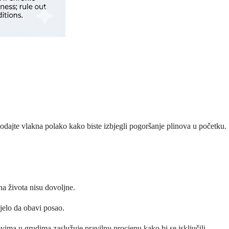
odajte vlakna polako kako biste izbjegli pogoršanje plinova u početku.
na života nisu dovoljne.
jelo da obavi posao.
vima u grudima zaslužuje pravilnu procjenu kako bi se isključili