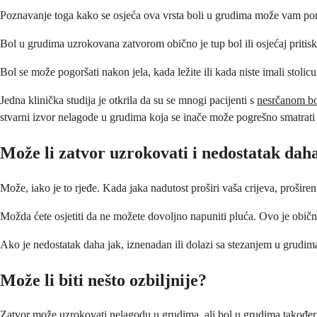
Poznavanje toga kako se osjeća ova vrsta boli u grudima može vam pomo
Bol u grudima uzrokovana zatvorom obično je tup bol ili osjećaj pritisk
Bol se može pogoršati nakon jela, kada ležite ili kada niste imali stoli
Jedna klinička studija je otkrila da su se mnogi pacijenti s
nesrčanom bol
stvarni izvor nelagode u grudima koja se inače može pogrešno smatrati 
Može li zatvor uzrokovati i nedostatak dah
Može, iako je to rjeđe. Kada jaka nadutost proširi vaša crijeva, prošir
Možda ćete osjetiti da ne možete dovoljno napuniti pluća. Ovo je običn
Ako je nedostatak daha jak, iznenadan ili dolazi sa stezanjem u grudim
Može li biti nešto ozbiljnije?
Zatvor može uzrokovati nelagodu u grudima, ali bol u grudima također mo