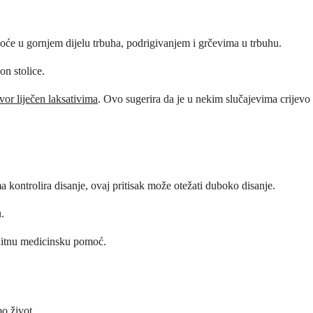
unoće u gornjem dijelu trbuha, podrigivanjem i grčevima u trbuhu.
on stolice.
or liječen laksativima
. Ovo sugerira da je u nekim slučajevima crijevo
 kontrolira disanje, ovaj pritisak može otežati duboko disanje.
.
 hitnu medicinsku pomoć.
o život.