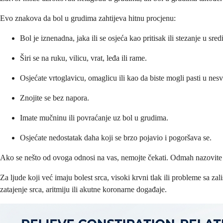
Evo znakova da bol u grudima zahtijeva hitnu procjenu:
Bol je iznenadna, jaka ili se osjeća kao pritisak ili stezanje u sred
Širi se na ruku, vilicu, vrat, leđa ili rame.
Osjećate vrtoglavicu, omaglicu ili kao da biste mogli pasti u nesvi
Znojite se bez napora.
Imate mučninu ili povraćanje uz bol u grudima.
Osjećate nedostatak daha koji se brzo pojavio i pogoršava se.
Ako se nešto od ovoga odnosi na vas, nemojte čekati. Odmah nazovite hit
Za ljude koji već imaju bolest srca, visoki krvni tlak ili probleme sa 
zatajenje srca, aritmiju ili akutne koronarne događaje.