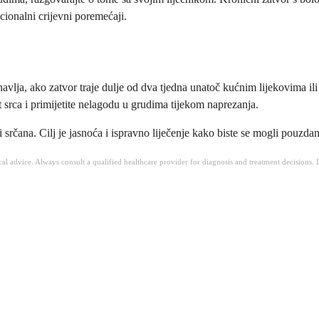
cionalni crijevni poremećaji.
lja, ako zatvor traje dulje od dva tjedna unatoč kućnim lijekovima ili a
 srca i primijetite nelagodu u grudima tijekom naprezanja.
i srčana. Cilj je jasnoća i ispravno liječenje kako biste se mogli pouzdan
ical advice. Always consult a qualified healthcare provider for diagnosis and treatment decisions