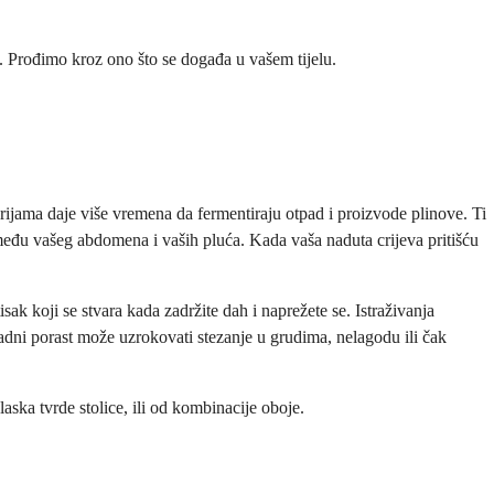
g. Prođimo kroz ono što se događa u vašem tijelu.
erijama daje više vremena da fermentiraju otpad i proizvode plinove. Ti
eđu vašeg abdomena i vaših pluća. Kada vaša naduta crijeva pritišću
isak koji se stvara kada zadržite dah i naprežete se. Istraživanja
nadni porast može uzrokovati stezanje u grudima, nelagodu ili čak
aska tvrde stolice, ili od kombinacije oboje.