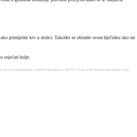
ko primijetite krv u stolici. Također se obratite svom liječniku ako ste
o osjećati bolje.
. If you are experiencing a medical emergency, call 911 or go to the nearest emergency room