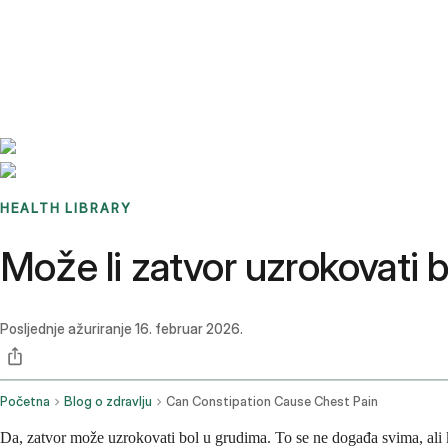
Benchmarks
Stories
FAQ
Sign up / Log in
HEALTH LIBRARY
Može li zatvor uzrokovati 
Posljednje ažuriranje
16. februar 2026.
Početna
Blog o zdravlju
Can Constipation Cause Chest Pain
Da, zatvor može uzrokovati bol u grudima. To se ne događa svima, ali ka