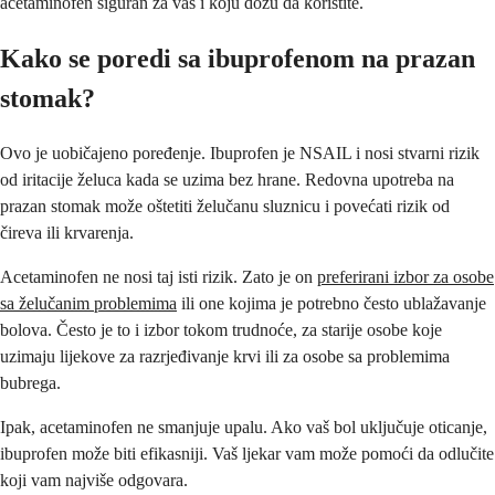
acetaminofen siguran za vas i koju dozu da koristite.
Kako se poredi sa ibuprofenom na prazan
stomak?
Ovo je uobičajeno poređenje. Ibuprofen je NSAIL i nosi stvarni rizik
od iritacije želuca kada se uzima bez hrane. Redovna upotreba na
prazan stomak može oštetiti želučanu sluznicu i povećati rizik od
čireva ili krvarenja.
Acetaminofen ne nosi taj isti rizik. Zato je on
preferirani izbor za osobe
sa želučanim problemima
ili one kojima je potrebno često ublažavanje
bolova. Često je to i izbor tokom trudnoće, za starije osobe koje
uzimaju lijekove za razrjeđivanje krvi ili za osobe sa problemima
bubrega.
Ipak, acetaminofen ne smanjuje upalu. Ako vaš bol uključuje oticanje,
ibuprofen može biti efikasniji. Vaš ljekar vam može pomoći da odlučite
koji vam najviše odgovara.