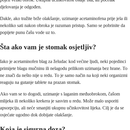
djelovanja je odgođen.
Dakle, ako tražite brže olakšanje, uzimanje acetaminofena prije jela ili
nekoliko sati nakon obroka je razuman pristup. Samo se pobrinite da
popijete punu čašu vode uz to.
Šta ako vam je stomak osjetljiv?
Iako je acetaminofen blag za želudac kod većine ljudi, neki pojedinci
primijete blagu mučninu ili nelagodu prilikom uzimanja bez hrane. To
ne znači da nešto nije u redu. To je samo način na koji neki organizmi
reaguju na gutanje tablete na prazan stomak.
Ako vam se to dogodi, uzimanje s laganim međuobrokom, čašom
mlijeka ili nekoliko krekera je sasvim u redu. Može malo usporiti
apsorpciju, ali neće smanjiti ukupnu učinkovitost lijeka. Cilj je da se
osjećate ugodno dok dobijate olakšanje.
Koja je sigurna doza?