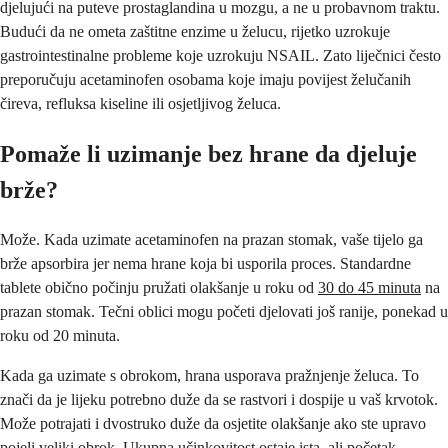
djelujući na puteve prostaglandina u mozgu, a ne u probavnom traktu.
Budući da ne ometa zaštitne enzime u želucu, rijetko uzrokuje
gastrointestinalne probleme koje uzrokuju NSAIL. Zato liječnici često
preporučuju acetaminofen osobama koje imaju povijest želučanih
čireva, refluksa kiseline ili osjetljivog želuca.
Pomaže li uzimanje bez hrane da djeluje
brže?
Može. Kada uzimate acetaminofen na prazan stomak, vaše tijelo ga
brže apsorbira jer nema hrane koja bi usporila proces. Standardne
tablete obično počinju pružati olakšanje u roku od
30 do 45 minuta
na
prazan stomak. Tečni oblici mogu početi djelovati još ranije, ponekad u
roku od 20 minuta.
Kada ga uzimate s obrokom, hrana usporava pražnjenje želuca. To
znači da je lijeku potrebno duže da se rastvori i dospije u vaš krvotok.
Može potrajati i dvostruko duže da osjetite olakšanje ako ste upravo
pojeli veliki obrok. Ukupna učinkovitost ostaje ista, ali početak