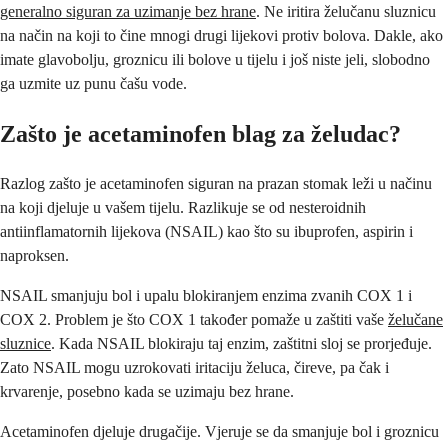
generalno siguran za uzimanje bez hrane
. Ne iritira želučanu sluznicu
na način na koji to čine mnogi drugi lijekovi protiv bolova. Dakle, ako
imate glavobolju, groznicu ili bolove u tijelu i još niste jeli, slobodno
ga uzmite uz punu čašu vode.
Zašto je acetaminofen blag za želudac?
Razlog zašto je acetaminofen siguran na prazan stomak leži u načinu
na koji djeluje u vašem tijelu. Razlikuje se od nesteroidnih
antiinflamatornih lijekova (NSAIL) kao što su ibuprofen, aspirin i
naproksen.
NSAIL smanjuju bol i upalu blokiranjem enzima zvanih COX 1 i
COX 2. Problem je što COX 1 također pomaže u zaštiti vaše
želučane
sluznice
. Kada NSAIL blokiraju taj enzim, zaštitni sloj se prorjeđuje.
Zato NSAIL mogu uzrokovati iritaciju želuca, čireve, pa čak i
krvarenje, posebno kada se uzimaju bez hrane.
Acetaminofen djeluje drugačije. Vjeruje se da smanjuje bol i groznicu