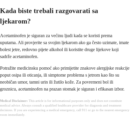
Kada biste trebali razgovarati sa
ljekarom?
Acetaminofen je siguran za većinu ljudi kada se koristi prema
uputama. Ali provjerite sa svojim ljekarom ako ga često uzimate, imate
bolest jetre, redovno pijete alkohol ili koristite druge lijekove koji
sadrže acetaminofen.
Potražite medicinsku pomoć ako primijetite znakove alergijske reakcije
poput osipa ili oticanja, ili simptome problema s jetrom kao što su
neobičan umor, tamni urin ili žutilo kože. Za povremeni bol ili
groznicu, acetaminofen na prazan stomak je siguran i efikasan izbor.
Medical Disclaimer:
This article is for informational purposes only and does not constitute
medical advice. Always consult a qualified healthcare provider for diagnosis and treatment
decisions. If you are experiencing a medical emergency, call 911 or go to the nearest emergency
room immediately.