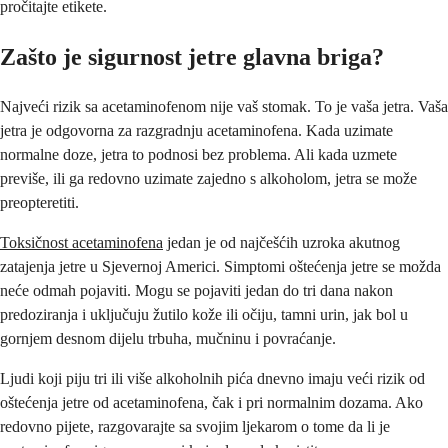
pročitajte etikete.
Zašto je sigurnost jetre glavna briga?
Najveći rizik sa acetaminofenom nije vaš stomak. To je vaša jetra. Vaša
jetra je odgovorna za razgradnju acetaminofena. Kada uzimate
normalne doze, jetra to podnosi bez problema. Ali kada uzmete
previše, ili ga redovno uzimate zajedno s alkoholom, jetra se može
preopteretiti.
Toksičnost acetaminofena
jedan je od najčešćih uzroka akutnog
zatajenja jetre u Sjevernoj Americi. Simptomi oštećenja jetre se možda
neće odmah pojaviti. Mogu se pojaviti jedan do tri dana nakon
predoziranja i uključuju žutilo kože ili očiju, tamni urin, jak bol u
gornjem desnom dijelu trbuha, mučninu i povraćanje.
Ljudi koji piju tri ili više alkoholnih pića dnevno imaju veći rizik od
oštećenja jetre od acetaminofena, čak i pri normalnim dozama. Ako
redovno pijete, razgovarajte sa svojim ljekarom o tome da li je