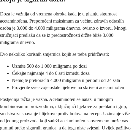
Doza je važnija od vremena obroka kada je u pitanju sigurnost
acetaminofena.
Preporučeni maksimum
za većinu zdravih odraslih
osoba je 3.000 do 4.000 miligrama dnevno, ovisno o izvoru. Mnogi
stručnjaci predlažu da se iz predostrožnosti držite bliže 3.000
miligrama dnevno.
Evo nekoliko korisnih smjernica kojih se treba pridržavati:
Uzmite 500 do 1.000 miligrama po dozi
Čekajte najmanje 4 do 6 sati između doza
Nemojte prekoračiti 4.000 miligrama u periodu od 24 sata
Provjerite sve svoje ostale lijekove na skriveni acetaminofen
Posljednja tačka je važna. Acetaminofen se nalazi u mnogim
kombinovanim proizvodima, uključujući lijekove za prehladu i grip,
sredstva za spavanje i lijekove protiv bolova na recept. Uzimanje više
od jednog proizvoda koji sadrži acetaminofen istovremeno može vas
gurnuti preko sigurnih granica, a da toga niste svjesni. Uvijek pažljivo