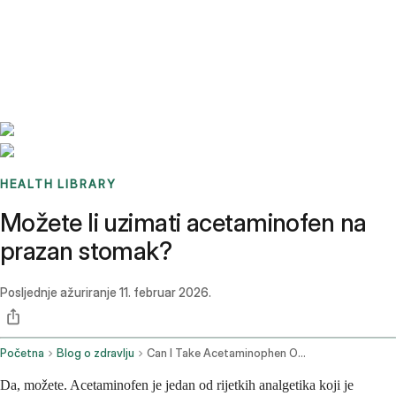
Benchmarks
Stories
FAQ
Sign up / Log in
HEALTH LIBRARY
Možete li uzimati acetaminofen na
prazan stomak?
Posljednje ažuriranje
11. februar 2026.
Početna
Blog o zdravlju
Can I Take Acetaminophen On An Empty Stomach
Da, možete. Acetaminofen je jedan od rijetkih analgetika koji je