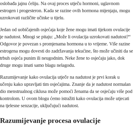
oslobađa jajnu ćeliju. Na ovaj proces utječu hormoni, uglavnom
estrogen i progesteron. Kada se razine ovih hormona mijenjaju, mogu
uzrokovati različite učinke u tijelu.
Jedan od uobičajenih osjećaja koje žene mogu imati tijekom ovulacije
je nadutost. Mnogi se pitaju: „Može li ovulacija uzrokovati nadutost?“
Odgovor je povezan s promjenama hormona u to vrijeme. Više razine
estrogena mogu dovesti do zadržavanja tekućine, što može učiniti da se
trbuh osjeća punim ili neugodnim. Neke žene to osjećaju jako, dok
druge mogu imati samo blagu nelagodu.
Razumijevanje kako ovulacija utječe na nadutost je prvi korak u
učenju kako upravljati tim osjećajima. Znanje da je nadutost normalan
dio menstrualnog ciklusa može pomoći ženama da se osjećaju više pod
kontrolom. U ovom blogu ćemo istražiti kako ovulacija može utjecati
na tjelesne senzacije, uključujući nadutost.
Razumijevanje procesa ovulacije