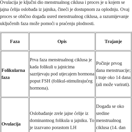
Ovulacija je ključni dio menstrualnog ciklusa i proces je u kojem se
jajna ćelija oslobađa iz jajnika, čineći je dostupnom za oplodnju. Ovaj
proces se obično događa usred menstrualnog ciklusa, a razumijevanje
uključenih faza može pomoći u praćenju plodnosti.
Faza
Opis
Trajanje
Prva faza menstrualnog ciklusa je
Počinje prvog
kada folikuli u jajnicima
Folikularna
dana menstruacije;
sazrijevaju pod utjecajem hormona
faza
i traje oko 14 dana
poput FSH (folikul-stimulirajućeg
(ali može varirati).
hormona).
Događa se oko
Oslobađanje zrele jajne ćelije iz
sredine
dominantnog folikula u jajniku. To
menstrualnog
Ovulacija
je izazvano porastom LH
ciklusa (14. dan