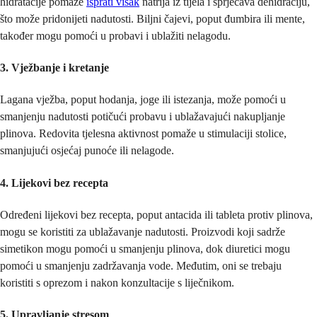
hidratacije pomaže
isprati višak
natrija iz tijela i sprječava dehidraciju,
što može pridonijeti nadutosti. Biljni čajevi, poput đumbira ili mente,
također mogu pomoći u probavi i ublažiti nelagodu.
3. Vježbanje i kretanje
Lagana vježba, poput hodanja, joge ili istezanja, može pomoći u
smanjenju nadutosti potičući probavu i ublažavajući nakupljanje
plinova. Redovita tjelesna aktivnost pomaže u stimulaciji stolice,
smanjujući osjećaj punoće ili nelagode.
4. Lijekovi bez recepta
Određeni lijekovi bez recepta, poput antacida ili tableta protiv plinova,
mogu se koristiti za ublažavanje nadutosti. Proizvodi koji sadrže
simetikon mogu pomoći u smanjenju plinova, dok diuretici mogu
pomoći u smanjenju zadržavanja vode. Međutim, oni se trebaju
koristiti s oprezom i nakon konzultacije s liječnikom.
5. Upravljanje stresom