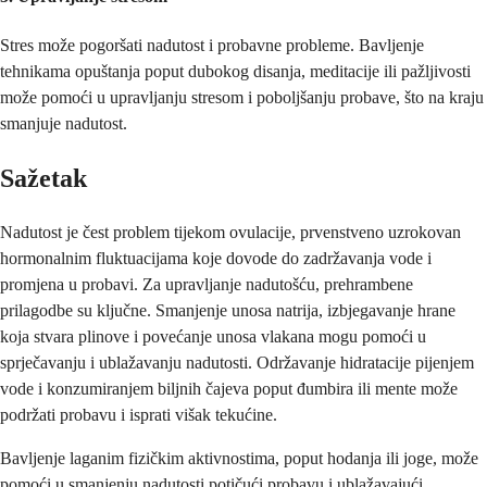
Stres može pogoršati nadutost i probavne probleme. Bavljenje
tehnikama opuštanja poput dubokog disanja, meditacije ili pažljivosti
može pomoći u upravljanju stresom i poboljšanju probave, što na kraju
smanjuje nadutost.
Sažetak
Nadutost je čest problem tijekom ovulacije, prvenstveno uzrokovan
hormonalnim fluktuacijama koje dovode do zadržavanja vode i
promjena u probavi. Za upravljanje nadutošću, prehrambene
prilagodbe su ključne. Smanjenje unosa natrija, izbjegavanje hrane
koja stvara plinove i povećanje unosa vlakana mogu pomoći u
sprječavanju i ublažavanju nadutosti. Održavanje hidratacije pijenjem
vode i konzumiranjem biljnih čajeva poput đumbira ili mente može
podržati probavu i isprati višak tekućine.
Bavljenje laganim fizičkim aktivnostima, poput hodanja ili joge, može
pomoći u smanjenju nadutosti potičući probavu i ublažavajući