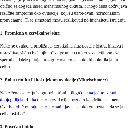
obično se događa usred menstrualnog ciklusa. Mnogo žena doživljava
različite simptome oko ovulacije, koji su uzrokovani hormonalnim
promjenama. Ti se simptomi mogu razlikovati po intenzitetu i trajanju.
1. Promjena u cervikalnoj sluzi
Kako se ovulacija približava, cervikalna sluz postaje bistra, klizava i
rastezljiva, slična bjelanjku. Ova promjena u konzistenciji pomaže
spermi da lakše putuje kroz grlić maternice kako bi oplodila jajnu
ćeliju.
2. Bol u trbuhu ili bol tijekom ovulacije (Mittelschmerz)
Neke žene osjećaju blagu bol u trbuhu
ili grčeve na jednoj strani
donjeg dijela trbuha
tijekom ovulacije, poznato kao Mittelschmerz.
Ova
bol obično traje nekoliko sati i javlja se oko
vremena kada se jajna
ćelija oslobađa.
3. Povećan libido