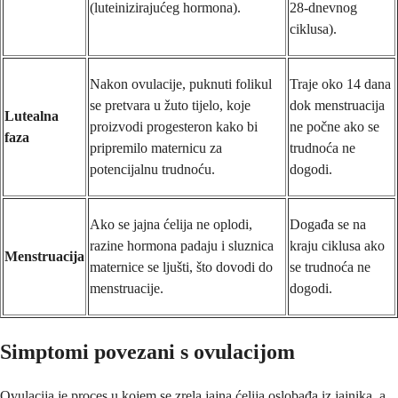
(luteinizirajućeg hormona).
28-dnevnog
ciklusa).
Nakon ovulacije, puknuti folikul
Traje oko 14 dana
se pretvara u žuto tijelo, koje
dok menstruacija
Lutealna
proizvodi progesteron kako bi
ne počne ako se
faza
pripremilo maternicu za
trudnoća ne
potencijalnu trudnoću.
dogodi.
Ako se jajna ćelija ne oplodi,
Događa se na
razine hormona padaju i sluznica
kraju ciklusa ako
Menstruacija
maternice se ljušti, što dovodi do
se trudnoća ne
menstruacije.
dogodi.
Simptomi povezani s ovulacijom
Ovulacija je proces u kojem se zrela jajna ćelija oslobađa iz jajnika, a