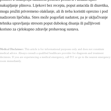
nakupljanje plinova. Lijekovi bez recepta, poput antacida ili diuretika,
mogu pružiti privremeno olakšanje, ali ih treba koristiti oprezno i pod
nadzorom liječnika. Stres može pogoršati nadutost, pa je uključivanje
tehnika upravljanja stresom poput dubokog disanja ili pažljivosti
korisno za cjelokupno zdravlje probavnog sustava.
Medical Disclaimer:
This article is for informational purposes only and does not constitute
medical advice. Always consult a qualified healthcare provider for diagnosis and treatment
decisions. If you are experiencing a medical emergency, call 911 or go to the nearest emergency
room immediately.