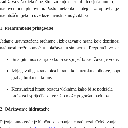
zadržava višak tekućine, što uzrokuje da se trbuh osjeća punim,
naduvenim ili plinovitim. Postoji nekoliko strategija za upravljanje
nadutošću tijekom ove faze menstrualnog ciklusa.
1. Prehrambene prilagodbe
Jedanje uravnotežene prehrane i izbjegavanje hrane koja doprinosi
nadutosti može pomoći u ublažavanju simptoma. Preporučljivo je:
Smanjiti unos natrija kako bi se spriječilo zadržavanje vode.
Izbjegavati gazirana pića i hranu koja uzrokuje plinove, poput
graha, brokule i kupusa.
Konzumirati hranu bogatu vlaknima kako bi se podržala
probava i spriječila zatvor, što može pogoršati nadutost.
2. Održavanje hidratacije
Pijenje puno vode je ključno za smanjenje nadutosti. Održavanje