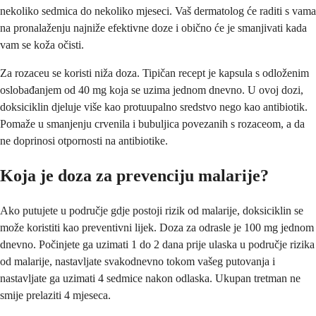
nekoliko sedmica do nekoliko mjeseci. Vaš dermatolog će raditi s vama
na pronalaženju najniže efektivne doze i obično će je smanjivati kada
vam se koža očisti.
Za rozaceu se koristi niža doza. Tipičan recept je kapsula s odloženim
oslobađanjem od 40 mg koja se uzima jednom dnevno. U ovoj dozi,
doksiciklin djeluje više kao protuupalno sredstvo nego kao antibiotik.
Pomaže u smanjenju crvenila i bubuljica povezanih s rozaceom, a da
ne doprinosi otpornosti na antibiotike.
Koja je doza za prevenciju malarije?
Ako putujete u područje gdje postoji rizik od malarije, doksiciklin se
može koristiti kao preventivni lijek. Doza za odrasle je 100 mg jednom
dnevno. Počinjete ga uzimati 1 do 2 dana prije ulaska u područje rizika
od malarije, nastavljate svakodnevno tokom vašeg putovanja i
nastavljate ga uzimati 4 sedmice nakon odlaska. Ukupan tretman ne
smije prelaziti 4 mjeseca.