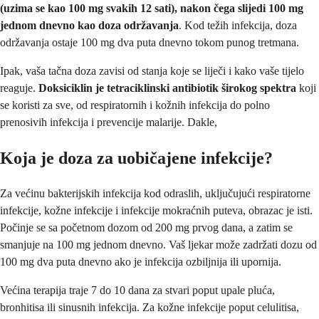
(uzima se kao 100 mg svakih 12 sati), nakon čega slijedi 100 mg
jednom dnevno
kao doza održavanja
. Kod težih infekcija, doza
održavanja ostaje 100 mg dva puta dnevno tokom punog tretmana.
Ipak, vaša tačna doza zavisi od stanja koje se liječi i kako vaše tijelo
reaguje.
Doksiciklin je tetraciklinski antibiotik širokog spektra
koji
se koristi za sve, od respiratornih i kožnih infekcija do polno
prenosivih infekcija i prevencije malarije. Dakle,
Koja je doza za uobičajene infekcije?
Za većinu bakterijskih infekcija kod odraslih, uključujući respiratorne
infekcije, kožne infekcije i infekcije mokraćnih puteva, obrazac je isti.
Počinje se sa početnom dozom od 200 mg prvog dana, a zatim se
smanjuje na 100 mg jednom dnevno. Vaš ljekar može zadržati dozu od
100 mg dva puta dnevno ako je infekcija ozbiljnija ili upornija.
Većina terapija traje 7 do 10 dana za stvari poput upale pluća,
bronhitisa ili sinusnih infekcija. Za kožne infekcije poput celulitisa,