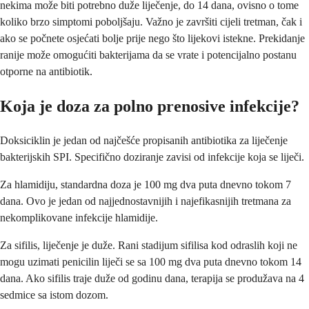
nekima može biti potrebno duže liječenje, do 14 dana, ovisno o tome
koliko brzo simptomi poboljšaju. Važno je završiti cijeli tretman, čak i
ako se počnete osjećati bolje prije nego što lijekovi istekne. Prekidanje
ranije može omogućiti bakterijama da se vrate i potencijalno postanu
otporne na antibiotik.
Koja je doza za polno prenosive infekcije?
Doksiciklin je jedan od najčešće propisanih antibiotika za liječenje
bakterijskih SPI. Specifično doziranje zavisi od infekcije koja se liječi.
Za hlamidiju, standardna doza je 100 mg dva puta dnevno tokom 7
dana. Ovo je jedan od najjednostavnijih i najefikasnijih tretmana za
nekomplikovane infekcije hlamidije.
Za sifilis, liječenje je duže. Rani stadijum sifilisa kod odraslih koji ne
mogu uzimati penicilin liječi se sa 100 mg dva puta dnevno tokom 14
dana. Ako sifilis traje duže od godinu dana, terapija se produžava na 4
sedmice sa istom dozom.