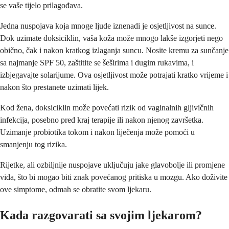
se vaše tijelo prilagođava.
Jedna nuspojava koja mnoge ljude iznenadi je osjetljivost na sunce.
Dok uzimate doksiciklin, vaša koža može mnogo lakše izgorjeti nego
obično, čak i nakon kratkog izlaganja suncu. Nosite kremu za sunčanje
sa najmanje SPF 50, zaštitite se šeširima i dugim rukavima, i
izbjegavajte solarijume. Ova osjetljivost može potrajati kratko vrijeme i
nakon što prestanete uzimati lijek.
Kod žena, doksiciklin može povećati rizik od vaginalnih gljivičnih
infekcija, posebno pred kraj terapije ili nakon njenog završetka.
Uzimanje probiotika tokom i nakon liječenja može pomoći u
smanjenju tog rizika.
Rijetke, ali ozbiljnije nuspojave uključuju jake glavobolje ili promjene
vida, što bi mogao biti znak povećanog pritiska u mozgu. Ako doživite
ove simptome, odmah se obratite svom ljekaru.
Kada razgovarati sa svojim ljekarom?