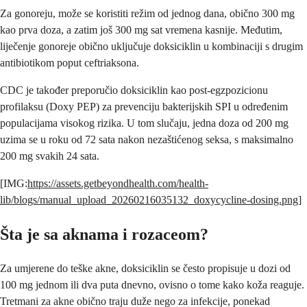
Za gonoreju, može se koristiti režim od jednog dana, obično 300 mg
kao prva doza, a zatim još 300 mg sat vremena kasnije. Međutim,
liječenje gonoreje obično uključuje doksiciklin u kombinaciji s drugim
antibiotikom poput ceftriaksona.
CDC je također preporučio doksiciklin kao post-egzpozicionu
profilaksu (Doxy PEP) za prevenciju bakterijskih SPI u određenim
populacijama visokog rizika. U tom slučaju, jedna doza od 200 mg
uzima se u roku od 72 sata nakon nezaštićenog seksa, s maksimalno
200 mg svakih 24 sata.
[IMG:
https://assets.getbeyondhealth.com/health-
lib/blogs/manual_upload_20260216035132_doxycycline-dosing.png
]
Šta je sa aknama i rozaceom?
Za umjerene do teške akne, doksiciklin se često propisuje u dozi od
100 mg jednom ili dva puta dnevno, ovisno o tome kako koža reaguje.
Tretmani za akne obično traju duže nego za infekcije, ponekad