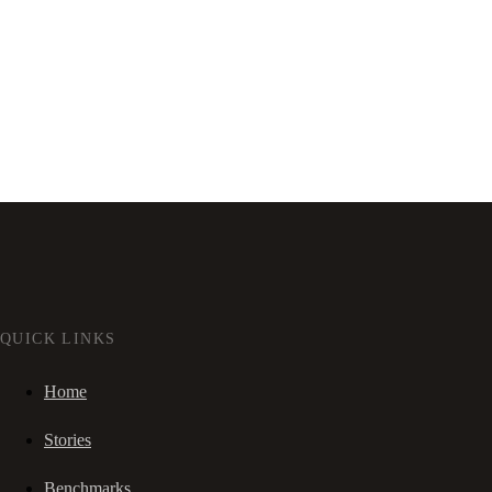
QUICK LINKS
Home
Stories
Benchmarks