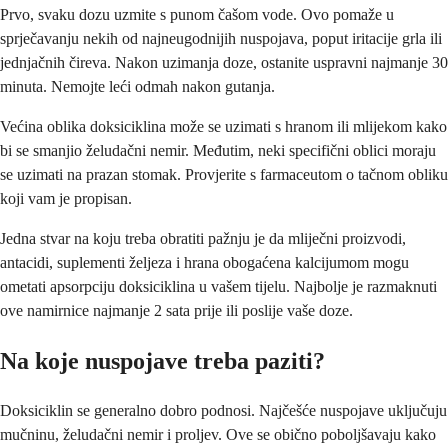
Prvo, svaku dozu uzmite s punom čašom vode. Ovo pomaže u
sprječavanju nekih od najneugodnijih nuspojava, poput iritacije grla ili
jednjačnih čireva. Nakon uzimanja doze, ostanite uspravni najmanje 30
minuta. Nemojte leći odmah nakon gutanja.
Većina oblika doksiciklina može se uzimati s hranom ili mlijekom kako
bi se smanjio želudačni nemir. Međutim, neki specifični oblici moraju
se uzimati na prazan stomak. Provjerite s farmaceutom o tačnom obliku
koji vam je propisan.
Jedna stvar na koju treba obratiti pažnju je da mliječni proizvodi,
antacidi, suplementi željeza i hrana obogaćena kalcijumom mogu
ometati apsorpciju doksiciklina u vašem tijelu. Najbolje je razmaknuti
ove namirnice najmanje 2 sata prije ili poslije vaše doze.
Na koje nuspojave treba paziti?
Doksiciklin se generalno dobro podnosi. Najčešće nuspojave uključuju
mučninu, želudačni nemir i proljev. Ove se obično poboljšavaju kako