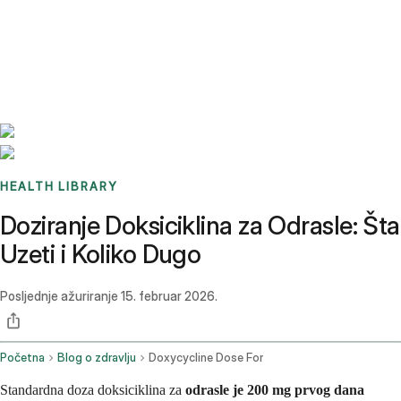
Benchmarks
Stories
FAQ
Sign up / Log in
HEALTH LIBRARY
Doziranje Doksiciklina za Odrasle: Šta
Uzeti i Koliko Dugo
Posljednje ažuriranje
15. februar 2026.
Početna
Blog o zdravlju
Doxycycline Dose For
Standardna doza doksiciklina za
odrasle je 200 mg prvog dana