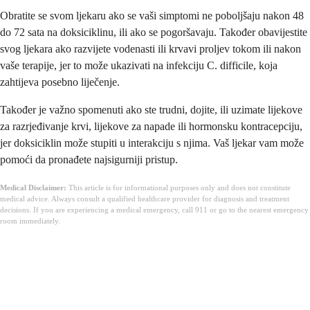
Obratite se svom ljekaru ako se vaši simptomi ne poboljšaju nakon 48
do 72 sata na doksiciklinu, ili ako se pogoršavaju. Također obavijestite
svog ljekara ako razvijete vodenasti ili krvavi proljev tokom ili nakon
vaše terapije, jer to može ukazivati na infekciju C. difficile, koja
zahtijeva posebno liječenje.
Također je važno spomenuti ako ste trudni, dojite, ili uzimate lijekove
za razrjeđivanje krvi, lijekove za napade ili hormonsku kontracepciju,
jer doksiciklin može stupiti u interakciju s njima. Vaš ljekar vam može
pomoći da pronađete najsigurniji pristup.
Medical Disclaimer:
This article is for informational purposes only and does not constitute
medical advice. Always consult a qualified healthcare provider for diagnosis and treatment
decisions. If you are experiencing a medical emergency, call 911 or go to the nearest emergency
room immediately.