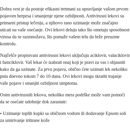
Dobra vest je da postoje efikasni tretmani za upravljanje vašom prvom
pojavom herpesa i smanjenje njene ozbiljnosti. Antivirusni lekovi su
primarni pristup lečenju, a njihovo rano uzimanje može značajno
uticati na vaše osećanje. Ovi lekovi deluju tako što ometaju sposobnost
virusa da se razmnožava, što pomaže vašem telu da brže preuzme
kontrolu.
Najčešće propisivani antivirusni lekovi uključuju aciklovir, valaciklovir
i famciklovir. Vaš lekar će izabrati onaj koji je pravi za vas i objasniti
kako da ga uzimate. Za prvu pojavu, obično ćete uzimati lek nekoliko
puta dnevno tokom 7 do 10 dana. Ovi lekovi mogu skratiti trajanje
vaše pojave i smanjiti ozbiljnost simptoma.
Osim antivirusnih lekova, nekoliko mera podrške može vam pomoći
da se osećate udobnije dok zarastate:
• Uzimanje toplih kupki sa običnom vodom ili dodavanje Epsom soli
za umirivanje iritirane kože