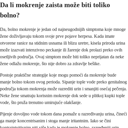
Da li mokrenje zaista može biti toliko
bolno?
Da, bolno mokrenje je jedan od najneugodnijih simptoma koje mnoge
žene doživljavaju tokom svoje prve pojave herpesa. Kada imate
otvorene ranice na stidnim usnama ili blizu uretre, kisela priroda urina
može izazvati intenzivno peckanje ili žarenje dok prolazi preko ovih
osetljivih područja. Ovaj simptom može biti toliko neprijatan da neke
žene odlažu mokrenje, što nije dobro za zdravlje bešike.
Postoje praktične strategije koje mogu pomoći da mokrenje bude
manje bolno tokom ovog perioda. Sipanje tople vode preko genitalnog
područja tokom mokrenja može razrediti urin i smanjiti osećaj pečenja.
Neke žene smatraju korisnim mokrenje dok sede u plitkoj kupki tople
vode, što pruža trenutno umirujuće olakšanje.
Pijenje dovoljno vode tokom dana pomaže u razređivanju urina, čineći
ga manje koncentrisanim i stoga manje iritantnim. Iako se čini
kontraintuitivnim piti više kada je mokrenje bolno, razređeniji urin