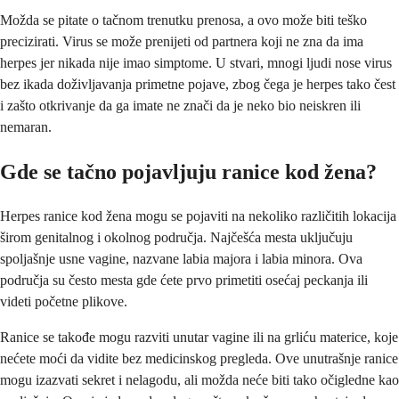
Možda se pitate o tačnom trenutku prenosa, a ovo može biti teško
precizirati. Virus se može prenijeti od partnera koji ne zna da ima
herpes jer nikada nije imao simptome. U stvari, mnogi ljudi nose virus
bez ikada doživljavanja primetne pojave, zbog čega je herpes tako čest
i zašto otkrivanje da ga imate ne znači da je neko bio neiskren ili
nemaran.
Gde se tačno pojavljuju ranice kod žena?
Herpes ranice kod žena mogu se pojaviti na nekoliko različitih lokacija
širom genitalnog i okolnog područja. Najčešća mesta uključuju
spoljašnje usne vagine, nazvane labia majora i labia minora. Ova
područja su često mesta gde ćete prvo primetiti osećaj peckanja ili
videti početne plikove.
Ranice se takođe mogu razviti unutar vagine ili na grliću materice, koje
nećete moći da vidite bez medicinskog pregleda. Ove unutrašnje ranice
mogu izazvati sekret i nelagodu, ali možda neće biti tako očigledne kao