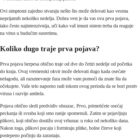
Ovi simptomi zajedno stvaraju nešto što može delovati kao veoma
neprijatnih nekoliko nedelja. Dobra vest je da vas ova prva pojava,
iako često najintenzivnija, uči kako vaš imuni sistem treba da reaguje
na virus u budućim susretima.
Koliko dugo traje prva pojava?
Prva pojava herpesa obično traje od dve do četiri nedelje od početka
do kraja. Ovaj vremenski okvir može delovati dugo kada osećate
nelagodu, ali razumevanje faza može vam pomoći da znate šta da
očekujete. Vaše telo naporno radi tokom ovog perioda da se bori protiv
virusa i razvije antitela.
Pojava obično sledi predvidiv obrazac. Prvo, primetićete osećaj
peckanja ili svraba koji smo ranije spomenuli. Zatim se pojavljuju
plikovi, koji obično dostižu svoj vrhunac u roku od nekoliko dana.
Nakon toga, plikovi pucaju i formiraju plitke, bolne čireve koji
postepeno počinju da zarastaju.