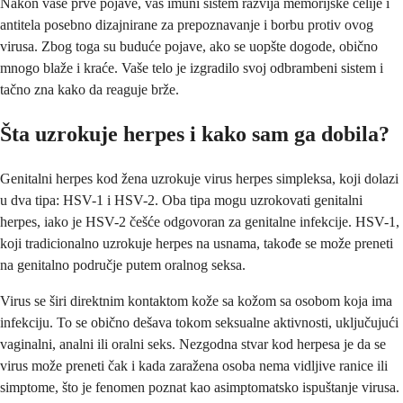
Nakon vaše prve pojave, vaš imuni sistem razvija memorijske ćelije i
antitela posebno dizajnirane za prepoznavanje i borbu protiv ovog
virusa. Zbog toga su buduće pojave, ako se uopšte dogode, obično
mnogo blaže i kraće. Vaše telo je izgradilo svoj odbrambeni sistem i
tačno zna kako da reaguje brže.
Šta uzrokuje herpes i kako sam ga dobila?
Genitalni herpes kod žena uzrokuje virus herpes simpleksa, koji dolazi
u dva tipa: HSV-1 i HSV-2. Oba tipa mogu uzrokovati genitalni
herpes, iako je HSV-2 češće odgovoran za genitalne infekcije. HSV-1,
koji tradicionalno uzrokuje herpes na usnama, takođe se može preneti
na genitalno područje putem oralnog seksa.
Virus se širi direktnim kontaktom kože sa kožom sa osobom koja ima
infekciju. To se obično dešava tokom seksualne aktivnosti, uključujući
vaginalni, analni ili oralni seks. Nezgodna stvar kod herpesa je da se
virus može preneti čak i kada zaražena osoba nema vidljive ranice ili
simptome, što je fenomen poznat kao asimptomatsko ispuštanje virusa.