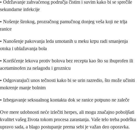
• Održavanje zahvaćenog područja čistim i suvim kako bi se sprečile
sekundarne infekcije
• Nošenje širokog, prozračnog pamučnog donjeg veša koji ne trlja
ranice
• Nanošenje pakovanja leda umotanih u meku krpu radi smanjenja
otoka i ublažavanja bola
• Korišćenje lekova protiv bolova bez recepta kao što su ibuprofen ili
acetaminofen za nelagodu i groznicu
• Odgovarajući unos tečnosti kako bi se urin razredio, što može učiniti
mokrenje manje bolnim
• Izbegavanje seksualnog kontakta dok se ranice potpuno ne zaleče
Ove mere udobnosti neće izlečiti herpes, ali mogu značajno poboljšati
kvalitet vašeg života tokom procesa zarastanja. Vaše telo treba podršku
upravo sada, a blago postupanje prema sebi je važan deo oporavka.