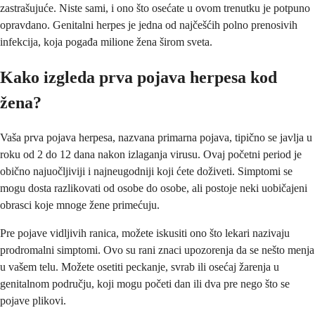
zastrašujuće. Niste sami, i ono što osećate u ovom trenutku je potpuno
opravdano. Genitalni herpes je jedna od najčešćih polno prenosivih
infekcija, koja pogađa milione žena širom sveta.
Kako izgleda prva pojava herpesa kod
žena?
Vaša prva pojava herpesa, nazvana primarna pojava, tipično se javlja u
roku od 2 do 12 dana nakon izlaganja virusu. Ovaj početni period je
obično najuočljiviji i najneugodniji koji ćete doživeti. Simptomi se
mogu dosta razlikovati od osobe do osobe, ali postoje neki uobičajeni
obrasci koje mnoge žene primećuju.
Pre pojave vidljivih ranica, možete iskusiti ono što lekari nazivaju
prodromalni simptomi. Ovo su rani znaci upozorenja da se nešto menja
u vašem telu. Možete osetiti peckanje, svrab ili osećaj žarenja u
genitalnom području, koji mogu početi dan ili dva pre nego što se
pojave plikovi.