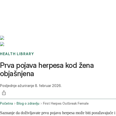
Benchmarks
Stories
FAQ
Sign up / Log in
HEALTH LIBRARY
Prva pojava herpesa kod žena
objašnjena
Posljednje ažuriranje
8. februar 2026.
Početna
Blog o zdravlju
First Herpes Outbreak Female
Saznanje da doživljavate prvu pojavu herpesa može biti poražavajuće i