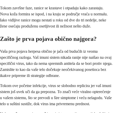
Tokom završne faze, ranice se krastave i otpadaju kako zarastaju.
Nova koža formira se ispod, i na kraju se područje vraća u normalu.
Iako vidljive ranice mogu nestati u roku od dve do tri nedelje, neke
žene osećaju produženu osetljivost ili nežnost nešto duže.
Zašto je prva pojava obično najgora?
Vaša prva pojava herpesa obično je jača od budućih iz veoma
specifičnog razloga. Vaš imuni sistem nikada ranije nije naišao na ovaj
specifični virus, tako da nema spremnih antitela da se bori protiv njega.
Zamislite to kao da vaše telo dočekuje neočekivanog posetioca bez
ikakve pripreme ili strategije odbrane.
Tokom ove početne infekcije, virus se slobodno replicira jer vaš imuni
sistem još uvek uči da ga prepozna. To znači veće viralno opterećenje
u vašem sistemu, što se prevodi u šire simptome i veću nelagodu. Vaše
telo u suštini sustiže, dok virus ima privremenu prednost.