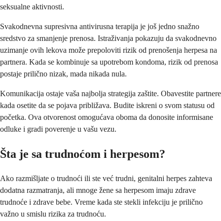
seksualne aktivnosti.
Svakodnevna supresivna antivirusna terapija je još jedno snažno
sredstvo za smanjenje prenosa. Istraživanja pokazuju da svakodnevno
uzimanje ovih lekova može prepoloviti rizik od prenošenja herpesa na
partnera. Kada se kombinuje sa upotrebom kondoma, rizik od prenosa
postaje prilično nizak, mada nikada nula.
Komunikacija ostaje vaša najbolja strategija zaštite. Obavestite partnere
kada osetite da se pojava približava. Budite iskreni o svom statusu od
početka. Ova otvorenost omogućava oboma da donosite informisane
odluke i gradi poverenje u vašu vezu.
Šta je sa trudnoćom i herpesom?
Ako razmišljate o trudnoći ili ste već trudni, genitalni herpes zahteva
dodatna razmatranja, ali mnoge žene sa herpesom imaju zdrave
trudnoće i zdrave bebe. Vreme kada ste stekli infekciju je prilično
važno u smislu rizika za trudnoću.