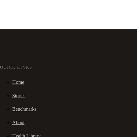
QUICK LINKS
Home
Stories
Benchmarks
About
Health Library