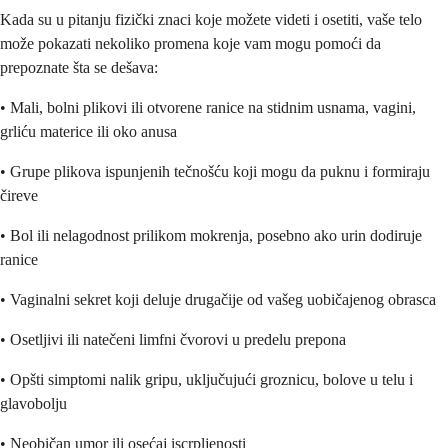
Kada su u pitanju fizički znaci koje možete videti i osetiti, vaše telo
može pokazati nekoliko promena koje vam mogu pomoći da
prepoznate šta se dešava:
• Mali, bolni plikovi ili otvorene ranice na stidnim usnama, vagini,
grliću materice ili oko anusa
• Grupe plikova ispunjenih tečnošću koji mogu da puknu i formiraju
čireve
• Bol ili nelagodnost prilikom mokrenja, posebno ako urin dodiruje
ranice
• Vaginalni sekret koji deluje drugačije od vašeg uobičajenog obrasca
• Osetljivi ili natečeni limfni čvorovi u predelu prepona
• Opšti simptomi nalik gripu, uključujući groznicu, bolove u telu i
glavobolju
• Neobičan umor ili osećaj iscrpljenosti