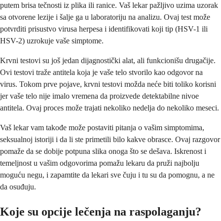
putem brisa tečnosti iz plika ili ranice. Vaš lekar pažljivo uzima uzorak
sa otvorene lezije i šalje ga u laboratoriju na analizu. Ovaj test može
potvrditi prisustvo virusa herpesa i identifikovati koji tip (HSV-1 ili
HSV-2) uzrokuje vaše simptome.
Krvni testovi su još jedan dijagnostički alat, ali funkcionišu drugačije.
Ovi testovi traže antitela koja je vaše telo stvorilo kao odgovor na
virus. Tokom prve pojave, krvni testovi možda neće biti toliko korisni
jer vaše telo nije imalo vremena da proizvede detektabilne nivoe
antitela. Ovaj proces može trajati nekoliko nedelja do nekoliko meseci.
Vaš lekar vam takođe može postaviti pitanja o vašim simptomima,
seksualnoj istoriji i da li ste primetili bilo kakve obrasce. Ovaj razgovor
pomaže da se dobije potpuna slika onoga što se dešava. Iskrenost i
temeljnost u vašim odgovorima pomažu lekaru da pruži najbolju
moguću negu, i zapamtite da lekari sve čuju i tu su da pomognu, a ne
da osuđuju.
Koje su opcije lečenja na raspolaganju?