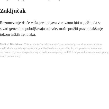
Zaključak
Razumevanje da će vaša prva pojava verovatno biti najteža i da se
stvari generalno poboljšavaju odavde, može pružiti pravo olakšanje
tokom teških trenutaka.
Medical Disclaimer:
This article is for informational purposes only and does not constitute
medical advice. Always consult a qualified healthcare provider for diagnosis and treatment
decisions. If you are experiencing a medical emergency, call 911 or go to the nearest emergency
room immediately.