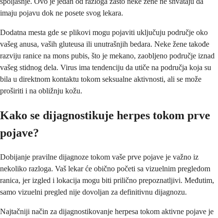
spoljašnje. Ovo je jedan od razloga zašto neke žene ne shvataju da
imaju pojavu dok ne posete svog lekara.
Dodatna mesta gde se plikovi mogu pojaviti uključuju područje oko
vašeg anusa, vaših gluteusa ili unutrašnjih bedara. Neke žene takođe
razviju ranice na mons pubis, što je mekano, zaobljeno područje iznad
vašeg stidnog dela. Virus ima tendenciju da utiče na područja koja su
bila u direktnom kontaktu tokom seksualne aktivnosti, ali se može
proširiti i na obližnju kožu.
Kako se dijagnostikuje herpes tokom prve
pojave?
Dobijanje pravilne dijagnoze tokom vaše prve pojave je važno iz
nekoliko razloga. Vaš lekar će obično početi sa vizuelnim pregledom
ranica, jer izgled i lokacija mogu biti prilično prepoznatljivi. Međutim,
samo vizuelni pregled nije dovoljan za definitivnu dijagnozu.
Najtačniji način za dijagnostikovanje herpesa tokom aktivne pojave je