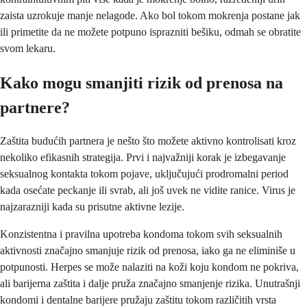
zaista uzrokuje manje nelagode. Ako bol tokom mokrenja postane jak
ili primetite da ne možete potpuno isprazniti bešiku, odmah se obratite
svom lekaru.
Kako mogu smanjiti rizik od prenosa na
partnere?
Zaštita budućih partnera je nešto što možete aktivno kontrolisati kroz
nekoliko efikasnih strategija. Prvi i najvažniji korak je izbegavanje
seksualnog kontakta tokom pojave, uključujući prodromalni period
kada osećate peckanje ili svrab, ali još uvek ne vidite ranice. Virus je
najzarazniji kada su prisutne aktivne lezije.
Konzistentna i pravilna upotreba kondoma tokom svih seksualnih
aktivnosti značajno smanjuje rizik od prenosa, iako ga ne eliminiše u
potpunosti. Herpes se može nalaziti na koži koju kondom ne pokriva,
ali barijerna zaštita i dalje pruža značajno smanjenje rizika. Unutrašnji
kondomi i dentalne barijere pružaju zaštitu tokom različitih vrsta