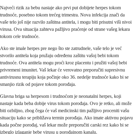
Najveći rizik za bebu nastaje ako prvi put dobijete herpes tokom
trudnoće, posebno tokom trećeg trimestra. Nova infekcija znači da
vaše telo još nije razvilo zaštitna antitela, i mogu biti prisutni viši nivoi
virusa. Ova situacija zahteva pažljivo praćenje od strane vašeg lekara
tokom cele trudnoće.
Ako ste imale herpes pre nego što ste zatrudnele, vaše telo je već
stvorilo antitela koja pružaju određenu zaštitu vašoj bebi tokom
trudnoće. Ova antitela mogu proći kroz placentu i pružiti vašoj bebi
privremeni imunitet. Vaš lekar će verovatno preporučiti supresivnu
antivirusnu terapiju koja počinje oko 36. nedelje trudnoće kako bi se
smanjio rizik od pojave tokom porođaja.
Glavna briga sa herpesom i trudnoćom je neonatalni herpes, koji
nastaje kada beba dobije virus tokom porođaja. Ovo je retko, ali može
biti ozbiljno, zbog čega će vaš medicinski tim pažljivo proceniti vašu
situaciju kako se približava termin porođaja. Ako imate aktivnu pojavu
kada počne porođaj, vaš lekar može preporučiti carski rez kako bi se
izbeglo izlaganje bebe virusu u porođajnom kanalu.