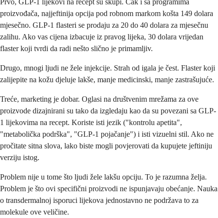
Prvo, GLP-1 lijekovi na recept su skupi. Čak i sa programima
proizvođača, najjeftinija opcija pod robnom markom košta 149 dolara
mjesečno. GLP-1 flasteri se prodaju za 20 do 40 dolara za mjesečnu
zalihu. Ako vas cijena izbacuje iz pravog lijeka, 30 dolara vrijedan
flaster koji tvrdi da radi nešto slično je primamljiv.
Drugo, mnogi ljudi ne žele injekcije. Strah od igala je čest. Flaster koji
zalijepite na kožu djeluje lakše, manje medicinski, manje zastrašujuće.
Treće, marketing je dobar. Oglasi na društvenim mrežama za ove
proizvode dizajnirani su tako da izgledaju kao da su povezani sa GLP-
1 lijekovima na recept. Koriste isti jezik ("kontrolu apetita",
"metabolička podrška", "GLP-1 pojačanje") i isti vizuelni stil. Ako ne
pročitate sitna slova, lako biste mogli povjerovati da kupujete jeftiniju
verziju istog.
Problem nije u tome što ljudi žele lakšu opciju. To je razumna želja.
Problem je što ovi specifični proizvodi ne ispunjavaju obećanje. Nauka
o transdermalnoj isporuci lijekova jednostavno ne podržava to za
molekule ove veličine.