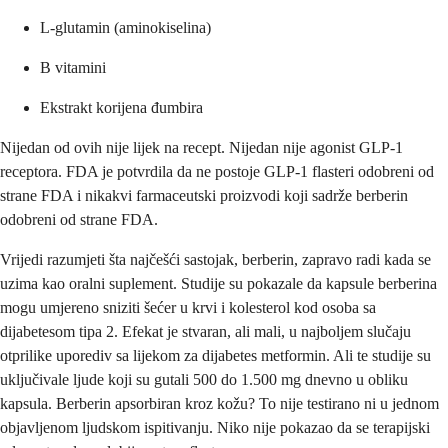
L-glutamin (aminokiselina)
B vitamini
Ekstrakt korijena đumbira
Nijedan od ovih nije lijek na recept. Nijedan nije agonist GLP-1
receptora. FDA je potvrdila da ne postoje GLP-1 flasteri odobreni od
strane FDA i nikakvi farmaceutski proizvodi koji sadrže berberin
odobreni od strane FDA.
Vrijedi razumjeti šta najčešći sastojak, berberin, zapravo radi kada se
uzima kao oralni suplement. Studije su pokazale da kapsule berberina
mogu umjereno sniziti šećer u krvi i kolesterol kod osoba sa
dijabetesom tipa 2. Efekat je stvaran, ali mali, u najboljem slučaju
otprilike uporediv sa lijekom za dijabetes metformin. Ali te studije su
uključivale ljude koji su gutali 500 do 1.500 mg dnevno u obliku
kapsula. Berberin apsorbiran kroz kožu? To nije testirano ni u jednom
objavljenom ljudskom ispitivanju. Niko nije pokazao da se terapijski