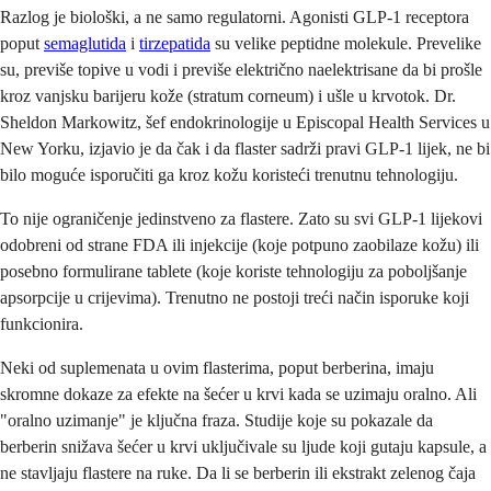
Razlog je biološki, a ne samo regulatorni. Agonisti GLP-1 receptora
poput
semaglutida
i
tirzepatida
su velike peptidne molekule. Prevelike
su, previše topive u vodi i previše električno naelektrisane da bi prošle
kroz vanjsku barijeru kože (stratum corneum) i ušle u krvotok. Dr.
Sheldon Markowitz, šef endokrinologije u Episcopal Health Services u
New Yorku, izjavio je da čak i da flaster sadrži pravi GLP-1 lijek, ne bi
bilo moguće isporučiti ga kroz kožu koristeći trenutnu tehnologiju.
To nije ograničenje jedinstveno za flastere. Zato su svi GLP-1 lijekovi
odobreni od strane FDA ili injekcije (koje potpuno zaobilaze kožu) ili
posebno formulirane tablete (koje koriste tehnologiju za poboljšanje
apsorpcije u crijevima). Trenutno ne postoji treći način isporuke koji
funkcionira.
Neki od suplemenata u ovim flasterima, poput berberina, imaju
skromne dokaze za efekte na šećer u krvi kada se uzimaju oralno. Ali
"oralno uzimanje" je ključna fraza. Studije koje su pokazale da
berberin snižava šećer u krvi uključivale su ljude koji gutaju kapsule, a
ne stavljaju flastere na ruke. Da li se berberin ili ekstrakt zelenog čaja