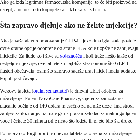
Ako ga izda legitimna farmaceutska kompanija, to će biti proizvod na
recept, a ne nešto što kupujete sa TikToka za 30 dolara.
Šta zapravo djeluje ako ne želite injekcije?
Ako je vaše glavno prigovaranje GLP-1 lijekovima igla, sada postoje
dvije oralne opcije odobrene od strane FDA koje uopšte ne zahtijevaju
injekcije. Za ljude koji žive sa
gojaznošću
i koji traže nešto lakše od
nedjeljne injekcije, ove tablete su najbliža stvar onome što GLP-1
flasteri obećavaju, osim što zapravo sadrže pravi lijek i imaju podatke
koji ih podržavaju.
Wegovy tableta (
oralni semaglutid
) je dnevni tablet odobren za
mršavljenje. Putem NovoCare Pharmacy, cijena za samostalno
plaćanje počinje od 149 dolara mjesečno za najniže doze. Ima strogi
zahtjev za doziranje: uzimate ga na prazan želudac sa malim gutljajem
vode i čekate 30 minuta prije nego što jedete ili pijete bilo šta drugo.
Foundayo (orforglipron) je dnevna tableta odobrena za mršavljenje