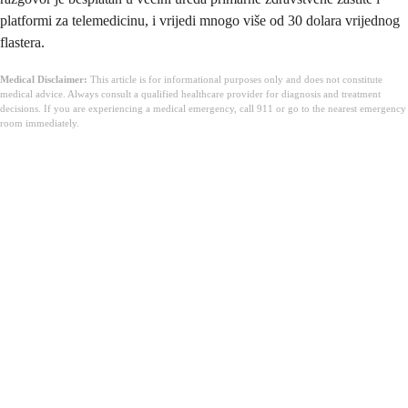
platformi za telemedicinu, i vrijedi mnogo više od 30 dolara vrijednog
flastera.
Medical Disclaimer:
This article is for informational purposes only and does not constitute
medical advice. Always consult a qualified healthcare provider for diagnosis and treatment
decisions. If you are experiencing a medical emergency, call 911 or go to the nearest emergency
room immediately.