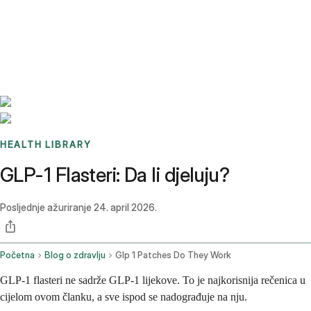
Benchmarks
Stories
FAQ
Sign up / Log in
HEALTH LIBRARY
GLP-1 Flasteri: Da li djeluju?
Posljednje ažuriranje
24. april 2026.
Početna
Blog o zdravlju
Glp 1 Patches Do They Work
GLP-1 flasteri ne sadrže GLP-1 lijekove. To je najkorisnija rečenica u
cijelom ovom članku, a sve ispod se nadograđuje na nju.