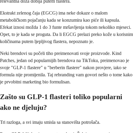
relevantna doza dobija putem flastera.
Ekstrakt zelenog čaja (EGCG) ima neke dokaze o malom
metaboličkom pojačanju kada se konzumira kao piće ili kapsula.
Efekat iznosi možda 1 do 3 funte mršavljenja tokom nekoliko mjeseci.
Opet, to je kada se proguta. Da li EGCG prelazi preko kože u korisnim
količinama putem ljepljivog flastera, nepoznato je.
Neki brendovi su počeli tiho preimenovati svoje proizvode. Kind
Patches, jedan od popularnijih brendova na TikToku, preimenovao je
svoje "GLP-1 flastere" u "berberin flastere" nakon provjere, iako se
formula nije promijenila. Taj rebranding vam govori nešto o tome kako
je prvobitni marketing bio formulisan.
Zašto su GLP-1 flasteri toliko popularni
ako ne djeluju?
Tri razloga, a svi imaju smisla sa stanovišta potrošača.