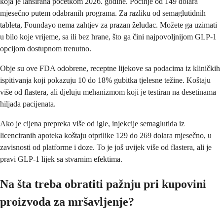
koja je lansirana početkom 2026. godine. Počinje od 149 dolara
mjesečno putem odabranih programa. Za razliku od semaglutidnih
tableta, Foundayo nema zahtjev za prazan želudac. Možete ga uzimati
u bilo koje vrijeme, sa ili bez hrane, što ga čini najpovoljnijom GLP-1
opcijom dostupnom trenutno.
Obje su ove FDA odobrene, receptne lijekove sa podacima iz kliničkih
ispitivanja koji pokazuju 10 do 18% gubitka tjelesne težine. Koštaju
više od flastera, ali djeluju mehanizmom koji je testiran na desetinama
hiljada pacijenata.
Ako je cijena prepreka više od igle, injekcije semaglutida iz
licenciranih apoteka koštaju otprilike 129 do 269 dolara mjesečno, u
zavisnosti od platforme i doze. To je još uvijek više od flastera, ali je
pravi GLP-1 lijek sa stvarnim efektima.
Na šta treba obratiti pažnju pri kupovini
proizvoda za mršavljenje?