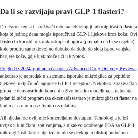
Da li se razvijaju pravi GLP-1 flasteri?
Da. Farmaceutski istraživači rade na tehnologiji mikroigličastih flastera
koja bi jednog dana mogla isporučivati GLP-1 lijekove kroz kožu. Ovi
flasteri bi koristili niz mikroskopskih iglica (premalih da bi se osjetile)
koje prodiru samo dovoljno duboko da dođu do sloja ispod vanjske
barijere kože, gdje lijek može ući u krvotok.
Pregled iz 2024. godine u časopisu Advanced Drug Delivery Reviews
anketirao je napredak u sistemima isporuke mikroiglica za peptidne
lijekove, uključujući agoniste GLP-1 receptora. Nekoliko istraživačkih
grupa je demonstriralo koncept u životinjskim modelima, a najmanje
jedan klinički program (za ekzenaid) testirao je mikroigličasti flaster na
ljudima sa ranim pozitivnim rezultatima.
Ali nijedan od ovih nije komercijalno dostupan. Tehnologija je još
uvijek u kliničkim ispitivanjima, a nikakvo odobrenje FDA za GLP-1
mikroigličasti flaster nije izdato niti se očekuje u bliskoj budućnosti.