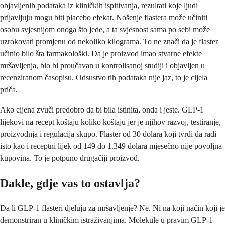
objavljenih podataka iz kliničkih ispitivanja, rezultati koje ljudi
prijavljuju mogu biti placebo efekat. Nošenje flastera može učiniti
osobu svjesnijom onoga što jede, a ta svjesnost sama po sebi može
uzrokovati promjenu od nekoliko kilograma. To ne znači da je flaster
učinio bilo šta farmakološki. Da je proizvod imao stvarne efekte
mršavljenja, bio bi proučavan u kontrolisanoj studiji i objavljen u
recenziranom časopisu. Odsustvo tih podataka nije jaz, to je cijela
priča.
Ako cijena zvuči predobro da bi bila istinita, onda i jeste. GLP-1
lijekovi na recept koštaju koliko koštaju jer je njihov razvoj, testiranje,
proizvodnja i regulacija skupo. Flaster od 30 dolara koji tvrdi da radi
isto kao i receptni lijek od 149 do 1.349 dolara mjesečno nije povoljna
kupovina. To je potpuno drugačiji proizvod.
Dakle, gdje vas to ostavlja?
Da li GLP-1 flasteri djeluju za mršavljenje? Ne. Ni na koji način koji je
demonstriran u kliničkim istraživanjima. Molekule u pravim GLP-1