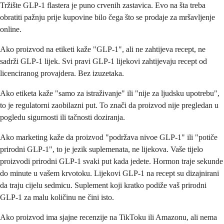
Tržište GLP-1 flastera je puno crvenih zastavica. Evo na šta treba
obratiti pažnju prije kupovine bilo čega što se prodaje za mršavljenje
online.
Ako proizvod na etiketi kaže "GLP-1", ali ne zahtijeva recept, ne
sadrži GLP-1 lijek. Svi pravi GLP-1 lijekovi zahtijevaju recept od
licenciranog provajdera. Bez izuzetaka.
Ako etiketa kaže "samo za istraživanje" ili "nije za ljudsku upotrebu",
to je regulatorni zaobilazni put. To znači da proizvod nije pregledan u
pogledu sigurnosti ili tačnosti doziranja.
Ako marketing kaže da proizvod "podržava nivoe GLP-1" ili "potiče
prirodni GLP-1", to je jezik suplemenata, ne lijekova. Vaše tijelo
proizvodi prirodni GLP-1 svaki put kada jedete. Hormon traje sekunde
do minute u vašem krvotoku. Lijekovi GLP-1 na recept su dizajnirani
da traju cijelu sedmicu. Suplement koji kratko podiže vaš prirodni
GLP-1 za malu količinu ne čini isto.
Ako proizvod ima sjajne recenzije na TikToku ili Amazonu, ali nema