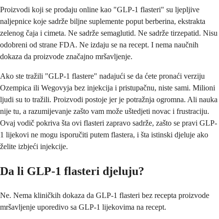
Proizvodi koji se prodaju online kao "GLP-1 flasteri" su ljepljive
naljepnice koje sadrže biljne suplemente poput berberina, ekstrakta
zelenog čaja i cimeta. Ne sadrže semaglutid. Ne sadrže tirzepatid. Nisu
odobreni od strane FDA. Ne izdaju se na recept. I nema naučnih
dokaza da proizvode značajno mršavljenje.
Ako ste tražili "GLP-1 flastere" nadajući se da ćete pronaći verziju
Ozempica ili Wegovyja bez injekcija i pristupačnu, niste sami. Milioni
ljudi su to tražili. Proizvodi postoje jer je potražnja ogromna. Ali nauka
nije tu, a razumijevanje zašto vam može uštedjeti novac i frustraciju.
Ovaj vodič pokriva šta ovi flasteri zapravo sadrže, zašto se pravi GLP-
1 lijekovi ne mogu isporučiti putem flastera, i šta istinski djeluje ako
želite izbjeći injekcije.
Da li GLP-1 flasteri djeluju?
Ne. Nema kliničkih dokaza da GLP-1 flasteri bez recepta proizvode
mršavljenje uporedivo sa GLP-1 lijekovima na recept.