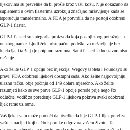
lijekovima su prevelike da bi prošle kroz vašu kožu. Nije dokazano da
suplementi u ovim flasterima uzrokuju značajno mršavljenje kada se
isporučuju transdermalno. A FDA je potvrdila da ne postoji odobreni
GLP-1 flaster.
GLP-1 flasteri su kategorija proizvoda koja postoji zbog potražnje, a
ne zbog nauke. Ljudi žele pristupačnu podršku za mršavljenje bez
injekcija, i ta želja je potpuno razumna. Sami flasteri jednostavno nisu
rješenje.
Ako želite GLP-1 opciju bez injekcija, Wegovy tableta i Foundayo su
pravi, FDA odobreni lijekovi dostupni sada. Ako želite najpovoljniju
ulaznu tačku, obje počinju od 149 dolara mjesečno. Ako želite
razumjeti kako se sve prave GLP-1 opcije porede prije nego što
odlučite, vodič za poređenje GLP-1 lijekova pokriva svaki odobreni
lijek rame uz rame.
Vaš ljekar vam može pomoći da utvrdite da li je GLP-1 lijek pravi za
vašu situaciju i koji način isporuke odgovara vašem životu. Taj
razgovor je besplatan u većini ureda primarne zdravstvene zaštite i