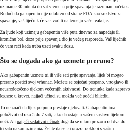
uzimanje 30 minuta do sat vremena prije spavanja je razuman početak.
Budući da gabapentin nije odobren od strane FDA kao sredstvo za
spavanje, vaš liječnik će vas voditi na temelju vaše reakcije.
Za ljude koji uzimaju gabapentin više puta dnevno za napadaje ili
kroničnu bol, doza prije spavanja dio je većeg rasporeda. Vaš liječnik
će vam reći kada treba uzeti svaku dozu.
Što se događa ako ga uzmete prerano?
Ako gabapentin uzmete tri ili više sati prije spavanja, lijek bi mogao
prerano postići svoj vrhunac. Možete se osjećati pospano, vrtoglavo ili
neusredotočeno tijekom večernjih aktivnosti. Do trenutka kada zapravo
legnete u krevet, najjači učinci su možda već počeli blijediti.
To ne znači da lijek potpuno prestaje djelovati. Gabapentin ima
poluživot od oko 5 do 7 sati, tako da ostaje u vašem sustavu tijekom
noći. Ali
najjači sedativni učinak
događa se u tom prozoru od dva do
tri sata nakon uzimanja. Želite da se taj prozor poklopi s vašim