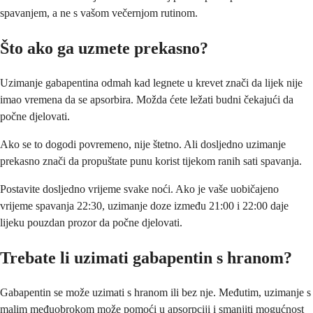
spavanjem, a ne s vašom večernjom rutinom.
Što ako ga uzmete prekasno?
Uzimanje gabapentina odmah kad legnete u krevet znači da lijek nije
imao vremena da se apsorbira. Možda ćete ležati budni čekajući da
počne djelovati.
Ako se to dogodi povremeno, nije štetno. Ali dosljedno uzimanje
prekasno znači da propuštate punu korist tijekom ranih sati spavanja.
Postavite dosljedno vrijeme svake noći. Ako je vaše uobičajeno
vrijeme spavanja 22:30, uzimanje doze između 21:00 i 22:00 daje
lijeku pouzdan prozor da počne djelovati.
Trebate li uzimati gabapentin s hranom?
Gabapentin se može uzimati s hranom ili bez nje. Međutim, uzimanje s
malim međuobrokom može pomoći u apsorpciji i smanjiti mogućnost