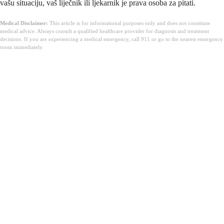
vašu situaciju, vaš liječnik ili ljekarnik je prava osoba za pitati.
Medical Disclaimer:
This article is for informational purposes only and does not constitute
medical advice. Always consult a qualified healthcare provider for diagnosis and treatment
decisions. If you are experiencing a medical emergency, call 911 or go to the nearest emergency
room immediately.