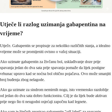
Utječe li razlog uzimanja gabapentina na
vrijeme?
Utječe. Gabapentin se propisuje za nekoliko različitih stanja, a idealno
vrijeme može se promijeniti ovisno o vašoj situaciji.
Ako uzimate gabapentin za živčanu bol, usklađivanje doze prije
spavanja jedan do dva sata prije spavanja pomaže da lijek postigne
vrhunac upravo kad se noćna bol obično pojačava. Ovo može smanjiti
broj buđenja zbog nelagode.
Ako ga uzimate za sindrom nemirnih nogu, isto vremensko razdoblje
od jedan do dva sata dobro funkcionira. Cilj je da lijek bude aktivan
prije nego što ti neugodni osjećaji započnu kad legnete.
Ako vam je liječnik propisao gabapentin "off-label" za spavanje,