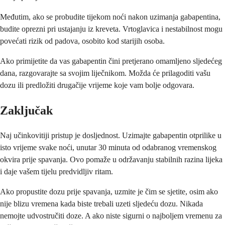
Međutim, ako se probudite tijekom noći nakon uzimanja gabapentina,
budite oprezni pri ustajanju iz kreveta. Vrtoglavica i nestabilnost mogu
povećati rizik od padova, osobito kod starijih osoba.
Ako primijetite da vas gabapentin čini pretjerano omamljeno sljedećeg
dana, razgovarajte sa svojim liječnikom. Možda će prilagoditi vašu
dozu ili predložiti drugačije vrijeme koje vam bolje odgovara.
Zaključak
Naj učinkovitiji pristup je dosljednost. Uzimajte gabapentin otprilike u
isto vrijeme svake noći, unutar 30 minuta od odabranog vremenskog
okvira prije spavanja. Ovo pomaže u održavanju stabilnih razina lijeka
i daje vašem tijelu predvidljiv ritam.
Ako propustite dozu prije spavanja, uzmite je čim se sjetite, osim ako
nije blizu vremena kada biste trebali uzeti sljedeću dozu. Nikada
nemojte udvostručiti doze. A ako niste sigurni o najboljem vremenu za