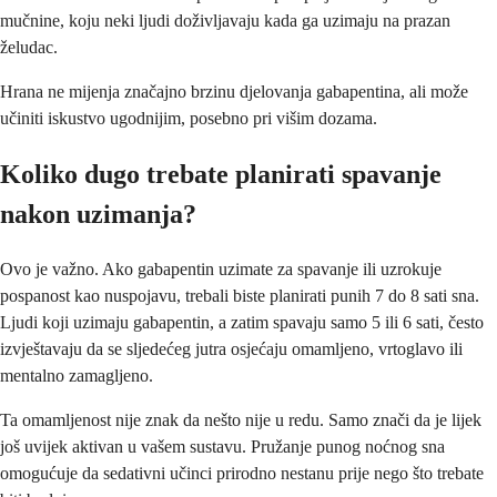
mučnine, koju neki ljudi doživljavaju kada ga uzimaju na prazan
želudac.
Hrana ne mijenja značajno brzinu djelovanja gabapentina, ali može
učiniti iskustvo ugodnijim, posebno pri višim dozama.
Koliko dugo trebate planirati spavanje
nakon uzimanja?
Ovo je važno. Ako gabapentin uzimate za spavanje ili uzrokuje
pospanost kao nuspojavu, trebali biste planirati punih 7 do 8 sati sna.
Ljudi koji uzimaju gabapentin, a zatim spavaju samo 5 ili 6 sati, često
izvještavaju da se sljedećeg jutra osjećaju omamljeno, vrtoglavo ili
mentalno zamagljeno.
Ta omamljenost nije znak da nešto nije u redu. Samo znači da je lijek
još uvijek aktivan u vašem sustavu. Pružanje punog noćnog sna
omogućuje da sedativni učinci prirodno nestanu prije nego što trebate