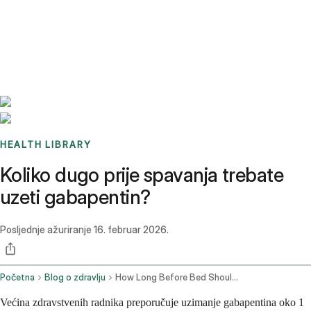
Benchmarks
Stories
FAQ
Sign up / Log in
HEALTH LIBRARY
Koliko dugo prije spavanja trebate
uzeti gabapentin?
Posljednje ažuriranje
16. februar 2026.
Početna
Blog o zdravlju
How Long Before Bed Should I Take Gabapentin
Većina zdravstvenih radnika preporučuje uzimanje gabapentina oko 1