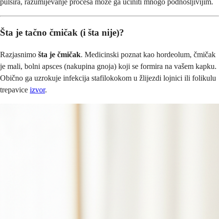
pulsira, razumijevanje procesa može ga učiniti mnogo podnošljivijim.
Šta je tačno čmičak (i šta nije)?
Razjasnimo
šta je čmičak
. Medicinski poznat kao hordeolum, čmičak
je mali, bolni apsces (nakupina gnoja) koji se formira na vašem kapku.
Obično ga uzrokuje infekcija stafilokokom u žlijezdi lojnici ili folikulu
trepavice
izvor
.