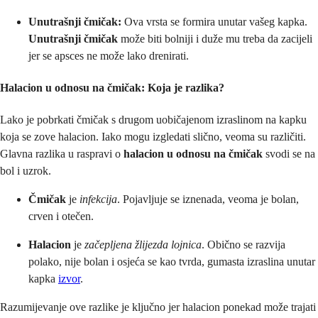
Unutrašnji čmičak:
Ova vrsta se formira unutar vašeg kapka.
Unutrašnji čmičak
može biti bolniji i duže mu treba da zacijeli
jer se apsces ne može lako drenirati.
Halacion u odnosu na čmičak
: Koja je razlika?
Lako je pobrkati čmičak s drugom uobičajenom izraslinom na kapku
koja se zove halacion. Iako mogu izgledati slično, veoma su različiti.
Glavna razlika u raspravi o
halacion u odnosu na čmičak
svodi se na
bol i uzrok.
Čmičak
je
infekcija
. Pojavljuje se iznenada, veoma je bolan,
crven i otečen.
Halacion
je
začepljena žlijezda lojnica
. Obično se razvija
polako, nije bolan i osjeća se kao tvrda, gumasta izraslina unutar
kapka
izvor
.
Razumijevanje ove razlike je ključno jer halacion ponekad može trajati