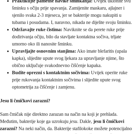
Praktikujte pametne navike šminkanja:
Uvijek uklonite svu
šminku s očiju prije spavanja. Zamijenite maskaru, ajlajner i
sjenilo svaka 2-3 mjeseca, jer se bakterije mogu nakupiti u
tubama i posudama. I, naravno, nikada ne dijelite svoju šminku.
Održavajte ruke čistima:
Naviknite se da perete ruke prije
dodirivanja očiju, bilo da stavljate kontaktna sočiva, trljate
umorno oko ili nanosite šminku.
Upravljajte osnovnim stanjima:
Ako imate blefaritis (upala
kapka), slijedite upute svog ljekara za upravljanje njime, što
obično uključuje svakodnevno čišćenje kapaka.
Budite oprezni s kontaktnim sočivima:
Uvijek operite ruke
prije rukovanja kontaktnim sočivima i slijedite upute svog
optometrija za čišćenje i zamjenu.
Jesu li čmičkovi zarazni?
Sam čmičak nije direktno zarazan na način na koji je prehlada.
Međutim, bakterije koje ga uzrokuju
jesu
. Dakle,
jesu li čmičkovi
zarazni?
Na neki način, da. Bakterije stafilokoke možete potencijalno