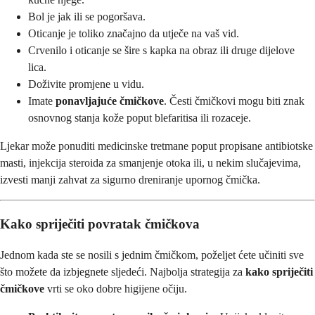
Bol je jak ili se pogoršava.
Oticanje je toliko značajno da utječe na vaš vid.
Crvenilo i oticanje se šire s kapka na obraz ili druge dijelove
lica.
Doživite promjene u vidu.
Imate
ponavljajuće čmičkove
. Česti čmičkovi mogu biti znak
osnovnog stanja kože poput blefaritisa ili rozaceje.
Ljekar može ponuditi medicinske tretmane poput propisane antibiotske
masti, injekcija steroida za smanjenje otoka ili, u nekim slučajevima,
izvesti manji zahvat za sigurno dreniranje upornog čmička.
Kako spriječiti povratak čmičkova
Jednom kada ste se nosili s jednim čmičkom, poželjet ćete učiniti sve
što možete da izbjegnete sljedeći. Najbolja strategija za
kako spriječiti
čmičkove
vrti se oko dobre higijene očiju.