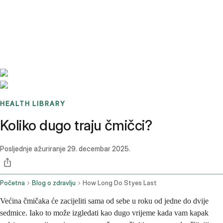
Benchmarks
Stories
FAQ
Sign up / Log in
HEALTH LIBRARY
Koliko dugo traju čmičci?
Posljednje ažuriranje
29. decembar 2025.
Početna
Blog o zdravlju
How Long Do Styes Last
Većina čmičaka će zacijeliti sama od sebe u roku od jedne do dvije
sedmice. Iako to može izgledati kao dugo vrijeme kada vam kapak