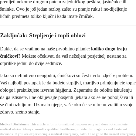
prenijeti nekome drugom putem zajedničkog peškira, jastučnice ili
šminke. Ovo je još jedan razlog zašto su pranje ruku i ne-dijeljenje
ličnih predmeta toliko ključni kada imate čmičak.
Zaključak: Strpljenje i topli oblozi
Dakle, da se vratimo na naše prvobitno pitanje:
koliko dugo traju
čmičkovi?
Možete očekivati da vaš neželjeni posjetitelj nestane za
otprilike jednu do dvije sedmice.
Iako su definitivno neugodni, čmičkovi su čest i vrlo izlječiv problem.
Vaš najbolji postupak je da budete strpljivi, marljivo primjenjujete tople
obloge i praktikujete izvrsnu higijenu. Zapamtite da odolite iskušenju
da ga istisnete, i ne oklijevajte posjetiti ljekara ako se ne poboljšava ili
se čini ozbiljnim. Uz malo njege, vaše oko će se u trenu vratiti u svoje
zdravo, sretno stanje.
Medical Disclaimer:
This article is for informational purposes only and does not constitute
medical advice. Always consult a qualified healthcare provider for diagnosis and treatment
decisions. If you are experiencing a medical emergency, call 911 or go to the nearest emergency