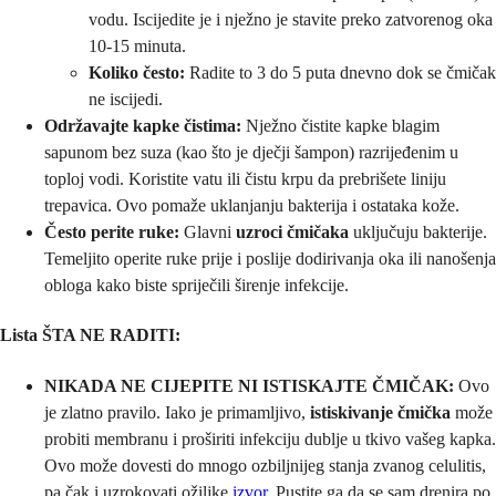
vodu. Iscijedite je i nježno je stavite preko zatvorenog oka
10-15 minuta.
Koliko često:
Radite to 3 do 5 puta dnevno dok se čmičak
ne iscijedi.
Održavajte kapke čistima:
Nježno čistite kapke blagim
sapunom bez suza (kao što je dječji šampon) razrijeđenim u
toploj vodi. Koristite vatu ili čistu krpu da prebrišete liniju
trepavica. Ovo pomaže uklanjanju bakterija i ostataka kože.
Često perite ruke:
Glavni
uzroci čmičaka
uključuju bakterije.
Temeljito operite ruke prije i poslije dodirivanja oka ili nanošenja
obloga kako biste spriječili širenje infekcije.
Lista ŠTA NE RADITI:
NIKADA NE CIJEPITE NI ISTISKAJTE ČMIČAK:
Ovo
je zlatno pravilo. Iako je primamljivo,
istiskivanje čmička
može
probiti membranu i proširiti infekciju dublje u tkivo vašeg kapka.
Ovo može dovesti do mnogo ozbiljnijeg stanja zvanog celulitis,
pa čak i uzrokovati ožiljke
izvor
. Pustite ga da se sam drenira po