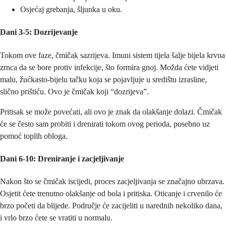
Osjećaj grebanja, šljunka u oku.
Dani 3-5: Dozrijevanje
Tokom ove faze, čmičak sazrijeva. Imuni sistem tijela šalje bijela krvna
zrnca da se bore protiv infekcije, što formira gnoj. Možda ćete vidjeti
malu, žućkasto-bijelu tačku koja se pojavljuje u središtu izrasline,
slično prištiću. Ovo je čmičak koji “dozrijeva”.
Pritisak se može povećati, ali ovo je znak da olakšanje dolazi. Čmičak
će se često sam probiti i drenirati tokom ovog perioda, posebno uz
pomoć toplih obloga.
Dani 6-10: Dreniranje i zacjeljivanje
Nakon što se čmičak iscijedi, proces zacjeljivanja se značajno ubrzava.
Osjetit ćete trenutno olakšanje od bola i pritiska. Oticanje i crvenilo će
brzo početi da blijede. Područje će zacijeliti u narednih nekoliko dana,
i vrlo brzo ćete se vratiti u normalu.