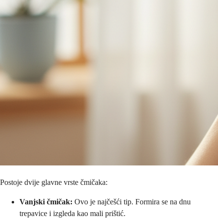
Postoje dvije glavne vrste čmičaka:
Vanjski čmičak:
Ovo je najčešći tip. Formira se na dnu
trepavice i izgleda kao mali prištić.