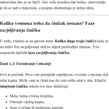
mjesecima ako se ne liječi. Ako vaša izraslina nije bolna, vjerovatnije
je da se radi o halacionu, a posjeta oftalmologu je dobra ideja.
Koliko vremena treba da čmičak nestane? Faze
zacjeljivanja čmička
U redu, vratimo se na glavnu temu.
Koliko dugo traju čmičci
kada su
na redu? Put zacjeljivanja obično slijedi predvidljiv obrazac. Evo
rasporeda tipičnih
faza zacjeljivanja čmička
.
Dani 1-2: Formiranje i oticanje
Ovo je početak. Prvo ćete primijetiti osjetljivost, crvenilo i oticanje duž
ruba kapka. Može vam se činiti kao da vam nešto stoji
u
oku. Ključni
simptomi čmička
tokom ove faze uključuju:
Mala, bolna crvena izraslina.
Oticanje cijelog kapka.
Suze u očima ili pretjerano suzenje.