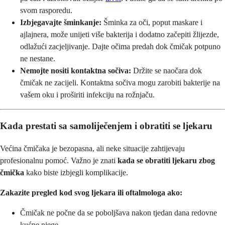
svom rasporedu.
Izbjegavajte šminkanje:
Šminka za oči, poput maskare i
ajlajnera, može unijeti više bakterija i dodatno začepiti žlijezde,
odlažući zacjeljivanje. Dajte očima predah dok čmičak potpuno
ne nestane.
Nemojte nositi kontaktna sočiva:
Držite se naočara dok
čmičak ne zacijeli. Kontaktna sočiva mogu zarobiti bakterije na
vašem oku i proširiti infekciju na rožnjaču.
Kada prestati sa samoliječenjem i obratiti se ljekaru
Većina čmičaka je bezopasna, ali neke situacije zahtijevaju
profesionalnu pomoć. Važno je znati
kada se obratiti ljekaru zbog
čmička
kako biste izbjegli komplikacije.
Zakazite pregled kod svog ljekara ili oftalmologa ako:
Čmičak ne počne da se poboljšava nakon tjedan dana redovne
kućne njege.