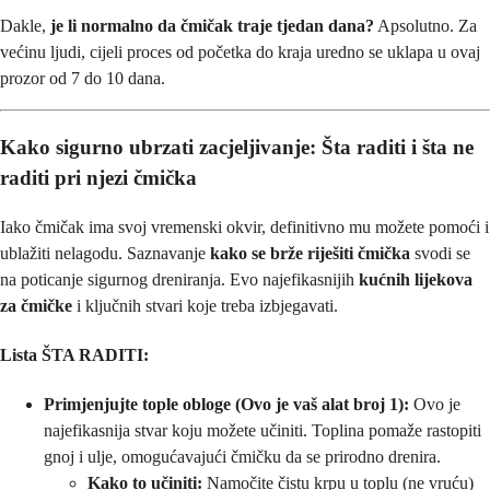
Dakle,
je li normalno da čmičak traje tjedan dana?
Apsolutno. Za
većinu ljudi, cijeli proces od početka do kraja uredno se uklapa u ovaj
prozor od 7 do 10 dana.
Kako sigurno ubrzati zacjeljivanje: Šta raditi i šta ne
raditi pri njezi čmička
Iako čmičak ima svoj vremenski okvir, definitivno mu možete pomoći i
ublažiti nelagodu. Saznavanje
kako se brže riješiti čmička
svodi se
na poticanje sigurnog dreniranja. Evo najefikasnijih
kućnih lijekova
za čmičke
i ključnih stvari koje treba izbjegavati.
Lista ŠTA RADITI:
Primjenjujte tople obloge (Ovo je vaš alat broj 1):
Ovo je
najefikasnija stvar koju možete učiniti. Toplina pomaže rastopiti
gnoj i ulje, omogućavajući čmičku da se prirodno drenira.
Kako to učiniti:
Namočite čistu krpu u toplu (ne vruću)