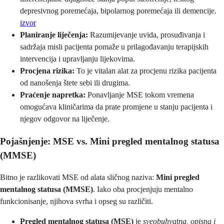
depresivnog poremećaja, bipolarnog poremećaja ili demencije.
izvor
Planiranje liječenja:
Razumijevanje uvida, prosuđivanja i
sadržaja misli pacijenta pomaže u prilagođavanju terapijskih
intervencija i upravljanju lijekovima.
Procjena rizika:
To je vitalan alat za procjenu rizika pacijenta
od nanošenja štete sebi ili drugima.
Praćenje napretka:
Ponavljanje MSE tokom vremena
omogućava kliničarima da prate promjene u stanju pacijenta i
njegov odgovor na liječenje.
Pojašnjenje: MSE vs. Mini pregled mentalnog statusa
(MMSE)
Bitno je razlikovati MSE od alata sličnog naziva:
Mini pregled
mentalnog statusa (MMSE)
. Iako oba procjenjuju mentalno
funkcionisanje, njihova svrha i opseg su različiti.
Pregled mentalnog statusa (MSE)
je
sveobuhvatna, opisna i