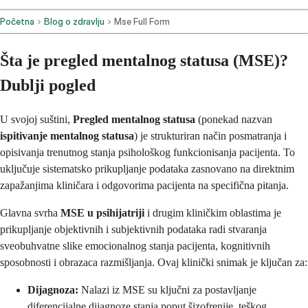
Početna
Blog o zdravlju
Mse Full Form
Šta je pregled mentalnog statusa (MSE)?
Dublji pogled
U svojoj suštini,
Pregled mentalnog statusa
(ponekad nazvan
ispitivanje mentalnog statusa
) je strukturiran način posmatranja i
opisivanja trenutnog stanja psihološkog funkcionisanja pacijenta. To
uključuje sistematsko prikupljanje podataka zasnovano na direktnim
zapažanjima kliničara i odgovorima pacijenta na specifična pitanja.
Glavna svrha
MSE u psihijatriji
i drugim kliničkim oblastima je
prikupljanje objektivnih i subjektivnih podataka radi stvaranja
sveobuhvatne slike emocionalnog stanja pacijenta, kognitivnih
sposobnosti i obrazaca razmišljanja. Ovaj klinički snimak je ključan za:
Dijagnoza:
Nalazi iz MSE su ključni za postavljanje
diferencijalne dijagnoze stanja poput šizofrenije, teškog