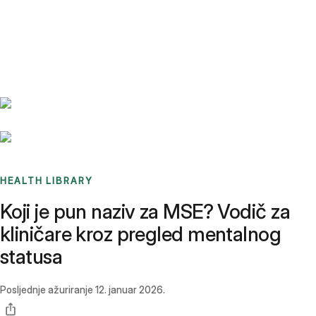
Benchmarks
Stories
FAQ
Sign up / Log in
HEALTH LIBRARY
Koji je pun naziv za MSE? Vodič za
kliničare kroz pregled mentalnog
statusa
Posljednje ažuriranje
12. januar 2026.