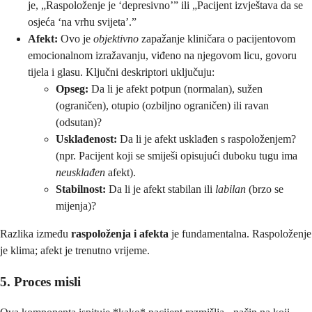
je, „Raspoloženje je ‘depresivno’” ili „Pacijent izvještava da se
osjeća ‘na vrhu svijeta’.”
Afekt:
Ovo je
objektivno
zapažanje kliničara o pacijentovom
emocionalnom izražavanju, viđeno na njegovom licu, govoru
tijela i glasu. Ključni deskriptori uključuju:
Opseg:
Da li je afekt potpun (normalan), sužen
(ograničen), otupio (ozbiljno ograničen) ili ravan
(odsutan)?
Usklađenost:
Da li je afekt usklađen s raspoloženjem?
(npr. Pacijent koji se smiješi opisujući duboku tugu ima
neusklađen
afekt).
Stabilnost:
Da li je afekt stabilan ili
labilan
(brzo se
mijenja)?
Razlika između
raspoloženja i afekta
je fundamentalna. Raspoloženje
je klima; afekt je trenutno vrijeme.
5. Proces misli