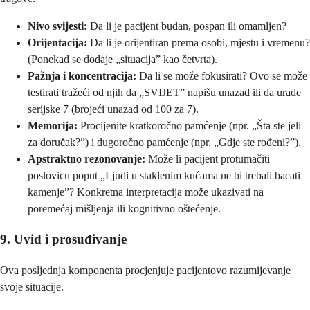
Nivo svijesti:
Da li je pacijent budan, pospan ili omamljen?
Orijentacija:
Da li je orijentiran prema osobi, mjestu i vremenu?
(Ponekad se dodaje „situacija” kao četvrta).
Pažnja i koncentracija:
Da li se može fokusirati? Ovo se može
testirati tražeći od njih da „SVIJET” napišu unazad ili da urade
serijske 7 (brojeći unazad od 100 za 7).
Memorija:
Procijenite kratkoročno pamćenje (npr. „Šta ste jeli
za doručak?”) i dugoročno pamćenje (npr. „Gdje ste rođeni?”).
Apstraktno rezonovanje:
Može li pacijent protumačiti
poslovicu poput „Ljudi u staklenim kućama ne bi trebali bacati
kamenje”? Konkretna interpretacija može ukazivati na
poremećaj mišljenja ili kognitivno oštećenje.
9. Uvid i prosuđivanje
Ova posljednja komponenta procjenjuje pacijentovo razumijevanje
svoje situacije.