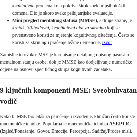
kvalitativna
procjena koja pokriva širok spektar psiholoških
domena. Dio je skoro svake psihijatrijske evaluacije.
Mini pregled mentalnog statusa (MMSE)
, s druge strane, je
kratak, 30-bodovni, kvantitativni alat za skrining
koji se
prvenstveno koristi za mjerenje kognitivnog oštećenja. Često se
koristi za skrining i praćenje težine demencije.
izvor
Zamislite to ovako: MSE je kao pisanje detaljnog opisnog pasusa o
mentalnom stanju osobe, dok je MMSE kao dodjeljivanje numeričke
ocjene na osnovu specifičnog skupa kognitivnih zadataka.
9 ključnih komponenti MSE: Sveobuhvatan
vodič
Kako bi MSE bio lakši za pamćenje i izvođenje, kliničari često koriste
mnemoničke tehnike. Popularna je mnemonička tehnika
ASEPTIC
(Izgled/Ponašanje, Govor, Emocije, Percepcija, Sadržaj/Proces misli,