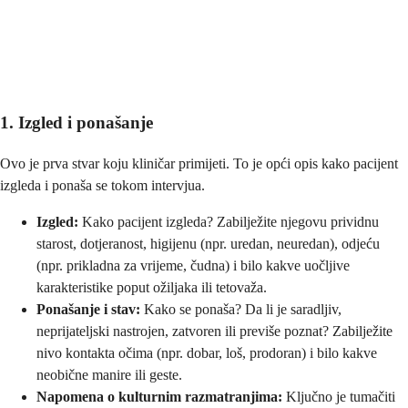
1. Izgled i ponašanje
Ovo je prva stvar koju kliničar primijeti. To je opći opis kako pacijent
izgleda i ponaša se tokom intervjua.
Izgled:
Kako pacijent izgleda? Zabilježite njegovu prividnu
starost, dotjeranost, higijenu (npr. uredan, neuredan), odjeću
(npr. prikladna za vrijeme, čudna) i bilo kakve uočljive
karakteristike poput ožiljaka ili tetovaža.
Ponašanje i stav:
Kako se ponaša? Da li je saradljiv,
neprijateljski nastrojen, zatvoren ili previše poznat? Zabilježite
nivo kontakta očima (npr. dobar, loš, prodoran) i bilo kakve
neobične manire ili geste.
Napomena o kulturnim razmatranjima:
Ključno je tumačiti