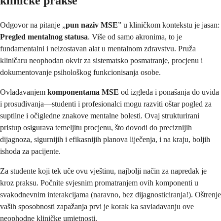
kliničke prakse
Odgovor na pitanje „
pun naziv MSE
” u kliničkom kontekstu je jasan:
Pregled mentalnog statusa
. Više od samo akronima, to je
fundamentalni i neizostavan alat u mentalnom zdravstvu. Pruža
kliničaru neophodan okvir za sistematsko posmatranje, procjenu i
dokumentovanje psihološkog funkcionisanja osobe.
Ovladavanjem
komponentama MSE
od izgleda i ponašanja do uvida
i prosuđivanja—studenti i profesionalci mogu razviti oštar pogled za
suptilne i očigledne znakove mentalne bolesti. Ovaj strukturirani
pristup osigurava temeljitu procjenu, što dovodi do preciznijih
dijagnoza, sigurnijih i efikasnijih planova liječenja, i na kraju, boljih
ishoda za pacijente.
Za studente koji tek uče ovu vještinu, najbolji način za napredak je
kroz praksu. Počnite svjesnim promatranjem ovih komponenti u
svakodnevnim interakcijama (naravno, bez dijagnosticiranja!). Oštrenje
vaših sposobnosti zapažanja prvi je korak ka savladavanju ove
neophodne kliničke umjetnosti.