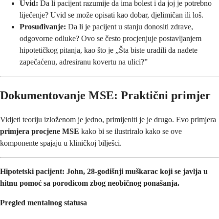
Uvid:
Da li pacijent razumije da ima bolest i da joj je potrebno
liječenje? Uvid se može opisati kao dobar, djelimičan ili loš.
Prosuđivanje:
Da li je pacijent u stanju donositi zdrave,
odgovorne odluke? Ovo se često procjenjuje postavljanjem
hipotetičkog pitanja, kao što je „Šta biste uradili da nađete
zapečaćenu, adresiranu kovertu na ulici?”
Dokumentovanje MSE: Praktični primjer
Vidjeti teoriju izloženom je jedno, primijeniti je je drugo. Evo primjera
primjera procjene MSE
kako bi se ilustriralo kako se ove
komponente spajaju u kliničkoj bilješci.
Hipotetski pacijent: John, 28-godišnji muškarac koji se javlja u
hitnu pomoć sa porodicom zbog neobičnog ponašanja.
Pregled mentalnog statusa