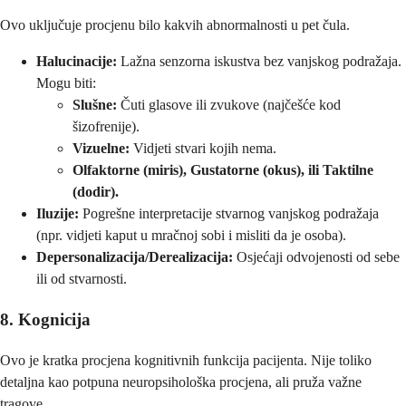
Ovo uključuje procjenu bilo kakvih abnormalnosti u pet čula.
Halucinacije:
Lažna senzorna iskustva bez vanjskog podražaja.
Mogu biti:
Slušne:
Čuti glasove ili zvukove (najčešće kod
šizofrenije).
Vizuelne:
Vidjeti stvari kojih nema.
Olfaktorne (miris), Gustatorne (okus), ili Taktilne
(dodir).
Iluzije:
Pogrešne interpretacije stvarnog vanjskog podražaja
(npr. vidjeti kaput u mračnoj sobi i misliti da je osoba).
Depersonalizacija/Derealizacija:
Osjećaji odvojenosti od sebe
ili od stvarnosti.
8. Kognicija
Ovo je kratka procjena kognitivnih funkcija pacijenta. Nije toliko
detaljna kao potpuna neuropsihološka procjena, ali pruža važne
tragove.