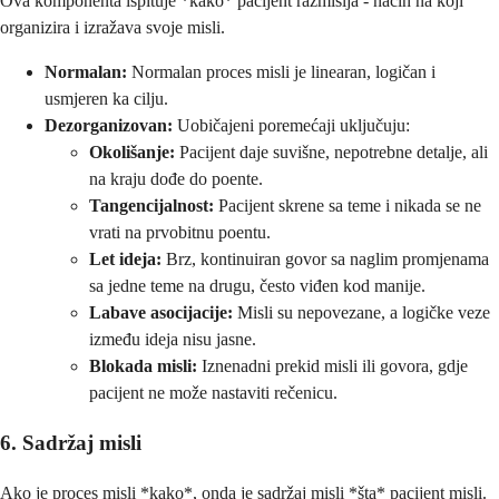
Ova komponenta ispituje *kako* pacijent razmišlja - način na koji
organizira i izražava svoje misli.
Normalan:
Normalan proces misli je linearan, logičan i
usmjeren ka cilju.
Dezorganizovan:
Uobičajeni poremećaji uključuju:
Okolišanje:
Pacijent daje suvišne, nepotrebne detalje, ali
na kraju dođe do poente.
Tangencijalnost:
Pacijent skrene sa teme i nikada se ne
vrati na prvobitnu poentu.
Let ideja:
Brz, kontinuiran govor sa naglim promjenama
sa jedne teme na drugu, često viđen kod manije.
Labave asocijacije:
Misli su nepovezane, a logičke veze
između ideja nisu jasne.
Blokada misli:
Iznenadni prekid misli ili govora, gdje
pacijent ne može nastaviti rečenicu.
6. Sadržaj misli
Ako je proces misli *kako*, onda je sadržaj misli *šta* pacijent misli.