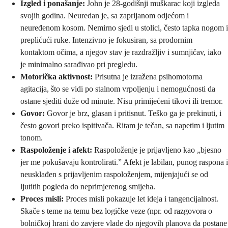
Izgled i ponašanje:
John je 28-godišnji muškarac koji izgleda
svojih godina. Neuredan je, sa zaprljanom odjećom i
neuređenom kosom. Nemirno sjedi u stolici, često tapka nogom i
preplićući ruke. Intenzivno je fokusiran, sa prodornim
kontaktom očima, a njegov stav je razdražljiv i sumnjičav, iako
je minimalno sarađivao pri pregledu.
Motorička aktivnost:
Prisutna je izražena psihomotorna
agitacija, što se vidi po stalnom vrpoljenju i nemogućnosti da
ostane sjediti duže od minute. Nisu primijećeni tikovi ili tremor.
Govor:
Govor je brz, glasan i pritisnut. Teško ga je prekinuti, i
često govori preko ispitivača. Ritam je tečan, sa napetim i ljutim
tonom.
Raspoloženje i afekt:
Raspoloženje je prijavljeno kao „bjesno
jer me pokušavaju kontrolirati.” Afekt je labilan, punog raspona i
neusklađen s prijavljenim raspoloženjem, mijenjajući se od
ljutitih pogleda do neprimjerenog smijeha.
Proces misli:
Proces misli pokazuje let ideja i tangencijalnost.
Skače s teme na temu bez logičke veze (npr. od razgovora o
bolničkoj hrani do zavjere vlade do njegovih planova da postane