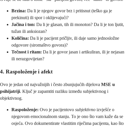
Brzina:
Da li je njegov govor brz i pritisnut (teško ga je
prekinuti) ili spor i oklijevajući?
Jačina i ton:
Da li je glasan, tih ili monoton? Da li je ton ljutit,
tužan ili anksiozan?
Količina:
Da li je pacijent pričljiv, ili daje samo jednosložne
odgovore (siromaštvo govora)?
Tečnost i ritam:
Da li je govor jasan i artikuliran, ili je nejasan
ili nerazgovijetan?
4. Raspoloženje i afekt
Ovo je jedan od najvažnijih i često zbunjujućih dijelova
MSE u
psihijatriji
. Ključ je zapamtiti razliku između subjektivnog i
objektivnog.
Raspoloženje:
Ovo je pacijentovo
subjektivno
izvješće o
njegovom emocionalnom stanju. To je ono što vam kaže da se
osjeća. Ovo dokumentirate vlastitim riječima pacijenta, kao što