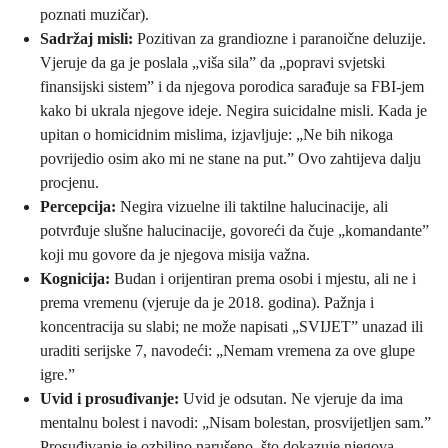
poznati muzičar).
Sadržaj misli:
Pozitivan za grandiozne i paranoične deluzije.
Vjeruje da ga je poslala „viša sila” da „popravi svjetski
finansijski sistem” i da njegova porodica sarađuje sa FBI-jem
kako bi ukrala njegove ideje. Negira suicidalne misli. Kada je
upitan o homicidnim mislima, izjavljuje: „Ne bih nikoga
povrijedio osim ako mi ne stane na put.” Ovo zahtijeva dalju
procjenu.
Percepcija:
Negira vizuelne ili taktilne halucinacije, ali
potvrđuje slušne halucinacije, govoreći da čuje „komandante”
koji mu govore da je njegova misija važna.
Kognicija:
Budan i orijentiran prema osobi i mjestu, ali ne i
prema vremenu (vjeruje da je 2018. godina). Pažnja i
koncentracija su slabi; ne može napisati „SVIJET” unazad ili
uraditi serijske 7, navodeći: „Nemam vremena za ove glupe
igre.”
Uvid i prosuđivanje:
Uvid je odsutan. Ne vjeruje da ima
mentalnu bolest i navodi: „Nisam bolestan, prosvijetljen sam.”
Prosuđivanje je ozbiljno narušeno, što dokazuje njegova