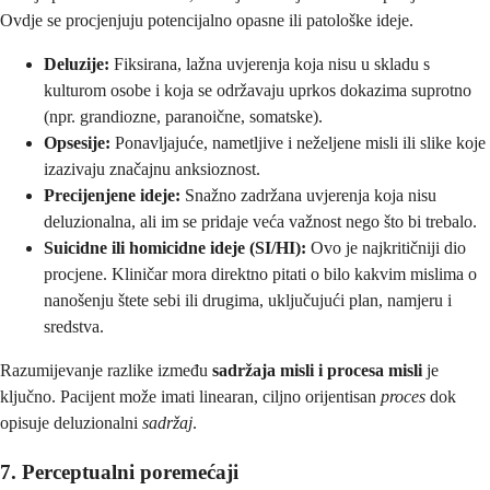
Ovdje se procjenjuju potencijalno opasne ili patološke ideje.
Deluzije:
Fiksirana, lažna uvjerenja koja nisu u skladu s
kulturom osobe i koja se održavaju uprkos dokazima suprotno
(npr. grandiozne, paranoične, somatske).
Opsesije:
Ponavljajuće, nametljive i neželjene misli ili slike koje
izazivaju značajnu anksioznost.
Precijenjene ideje:
Snažno zadržana uvjerenja koja nisu
deluzionalna, ali im se pridaje veća važnost nego što bi trebalo.
Suicidne ili homicidne ideje (SI/HI):
Ovo je najkritičniji dio
procjene. Kliničar mora direktno pitati o bilo kakvim mislima o
nanošenju štete sebi ili drugima, uključujući plan, namjeru i
sredstva.
Razumijevanje razlike između
sadržaja misli i procesa misli
je
ključno. Pacijent može imati linearan, ciljno orijentisan
proces
dok
opisuje deluzionalni
sadržaj
.
7. Perceptualni poremećaji