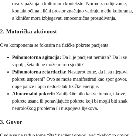
ova zapažanja u kulturnom kontekstu. Norme za odijevanje,
kontakt očima i lični prostor značajno variraju među kulturama,
a kliničar mora izbjegavati etnocentrična prosuđivanja.
2. Motorička aktivnost
Ova komponenta se fokusira na fizičke pokrete pacijenta.
Psihomotorna agitacija:
Da li je pacijent nemiran? Da li se
vrpolji, šeta ili ne može mirno sjediti?
Psihomotorna retardacija:
Nasuprot tome, da li su njegovi
pokreti usporeni? Ovo se može manifestirati kao spor govor,
duge pauze i opći nedostatak fizičke energije.
Abnormalni pokreti:
Zabilježite bilo kakve tremor, tikove,
pokrete usana ili ponavljajuće pokrete koji bi mogli biti znak
neurološkog problema ili nuspojava lijekova.
3. Govor
Ovdje se ne radi o tome *šta* pacijent govori, već *kako* to govori.