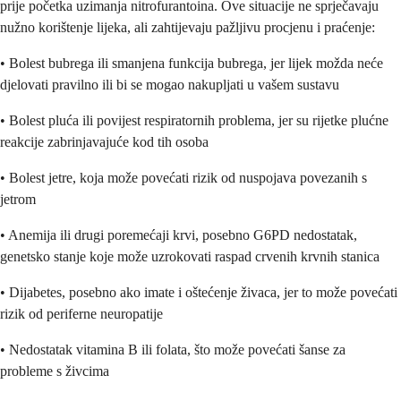
prije početka uzimanja nitrofurantoina. Ove situacije ne sprječavaju
nužno korištenje lijeka, ali zahtijevaju pažljivu procjenu i praćenje:
• Bolest bubrega ili smanjena funkcija bubrega, jer lijek možda neće
djelovati pravilno ili bi se mogao nakupljati u vašem sustavu
• Bolest pluća ili povijest respiratornih problema, jer su rijetke plućne
reakcije zabrinjavajuće kod tih osoba
• Bolest jetre, koja može povećati rizik od nuspojava povezanih s
jetrom
• Anemija ili drugi poremećaji krvi, posebno G6PD nedostatak,
genetsko stanje koje može uzrokovati raspad crvenih krvnih stanica
• Dijabetes, posebno ako imate i oštećenje živaca, jer to može povećati
rizik od periferne neuropatije
• Nedostatak vitamina B ili folata, što može povećati šanse za
probleme s živcima