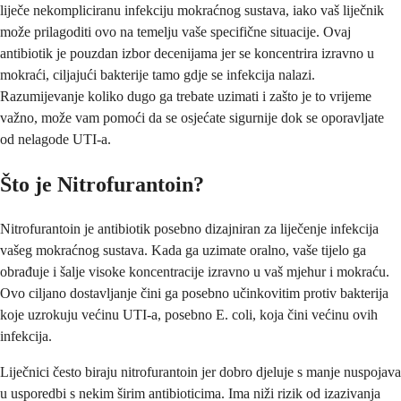
liječe nekompliciranu infekciju mokraćnog sustava, iako vaš liječnik
može prilagoditi ovo na temelju vaše specifične situacije. Ovaj
antibiotik je pouzdan izbor decenijama jer se koncentrira izravno u
mokraći, ciljajući bakterije tamo gdje se infekcija nalazi.
Razumijevanje koliko dugo ga trebate uzimati i zašto je to vrijeme
važno, može vam pomoći da se osjećate sigurnije dok se oporavljate
od nelagode UTI-a.
Što je Nitrofurantoin?
Nitrofurantoin je antibiotik posebno dizajniran za liječenje infekcija
vašeg mokraćnog sustava. Kada ga uzimate oralno, vaše tijelo ga
obrađuje i šalje visoke koncentracije izravno u vaš mjehur i mokraću.
Ovo ciljano dostavljanje čini ga posebno učinkovitim protiv bakterija
koje uzrokuju većinu UTI-a, posebno E. coli, koja čini većinu ovih
infekcija.
Liječnici često biraju nitrofurantoin jer dobro djeluje s manje nuspojava
u usporedbi s nekim širim antibioticima. Ima niži rizik od izazivanja