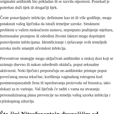
originalni antibiotik bio prikladan ili se razvila otpornost. Ponekad je
potreban duži tijek ili drugačiji lijek.
Česte ponavljajuće infekcije, definirane kao tri ili više godišnje, mogu
potaknuti vašeg liječnika da istraži temeljne uzroke. Strukturni
problemi u vašem mokraćnom sustavu, nepotpuno pražnjenje mjehura,
hormonalne promjene ili određeni životni faktori mogu doprinijeti
ponovljenim infekcijama. Identificiranje i rješavanje ovih temeljnih
uzroka može smanjiti učestalost infekcija.
Preventivne strategije mogu uključivati antibiotike u niskoj dozi koji se
uzimaju dnevno ili nakon određenih okidača, poput seksualne
aktivnosti. Neki liječnici preporučuju ne-antibiotske pristupe poput
povećanog unosa tekućine, korištenja vaginalnog estrogena kod
postmenopauzalnih žena ili isprobavanja proizvoda od brusnica, iako
dokazi za to variraju. Vaš liječnik će raditi s vama na stvaranju
personaliziranog plana prevencije na temelju vašeg uzorka infekcija i
cjelokupnog zdravlja.