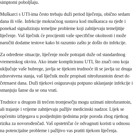
simptomi poboljšaju.
Muškarci s UTI-ima često trebaju duži period liječenja, obično sedam
dana ili više. Infekcije mokraćnog sustava kod muškaraca su rjeđe i
ponekad signaliziraju temeljne probleme koji zahtijevaju temeljitije
liječenje. Vaš liječnik će procijeniti vaše specifične okolnosti i može
naručiti dodatne testove kako bi razumio zašto je došlo do infekcije.
Za određene situacije, liječenje može potrajati duže od standardnog
vremenskog okvira. Ako imate kompliciranu UTI, što znači onu koja
uključuje vaše bubrege, javlja se tijekom trudnoće ili se javlja uz druga
zdravstvena stanja, vaš liječnik može propisati nitrofurantoin deset do
četrnaest dana. Duži tijekovi osiguravaju potpuno uklanjanje infekcije i
smanjuju šanse da se ona vrati.
Trudnice u drugom ili trećem tromjesečju mogu uzimati nitrofurantoin,
ali trajanje i vrijeme zahtijevaju pažljiv medicinski nadzor. Lijek se
općenito izbjegava u posljednjim tjednima prije poroda zbog rijetkog
rizika za novorođenčad. Vaš opstetričar će odvagnuti koristi u odnosu
na potencijalne probleme i pažljivo vas pratiti tijekom liječenja.