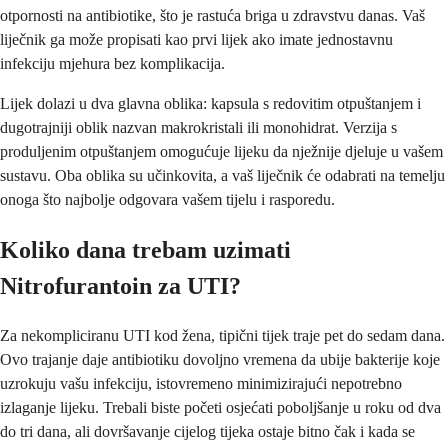
otpornosti na antibiotike, što je rastuća briga u zdravstvu danas. Vaš
liječnik ga može propisati kao prvi lijek ako imate jednostavnu
infekciju mjehura bez komplikacija.
Lijek dolazi u dva glavna oblika: kapsula s redovitim otpuštanjem i
dugotrajniji oblik nazvan makrokristali ili monohidrat. Verzija s
produljenim otpuštanjem omogućuje lijeku da nježnije djeluje u vašem
sustavu. Oba oblika su učinkovita, a vaš liječnik će odabrati na temelju
onoga što najbolje odgovara vašem tijelu i rasporedu.
Koliko dana trebam uzimati
Nitrofurantoin za UTI?
Za nekompliciranu UTI kod žena, tipični tijek traje pet do sedam dana.
Ovo trajanje daje antibiotiku dovoljno vremena da ubije bakterije koje
uzrokuju vašu infekciju, istovremeno minimizirajući nepotrebno
izlaganje lijeku. Trebali biste početi osjećati poboljšanje u roku od dva
do tri dana, ali dovršavanje cijelog tijeka ostaje bitno čak i kada se