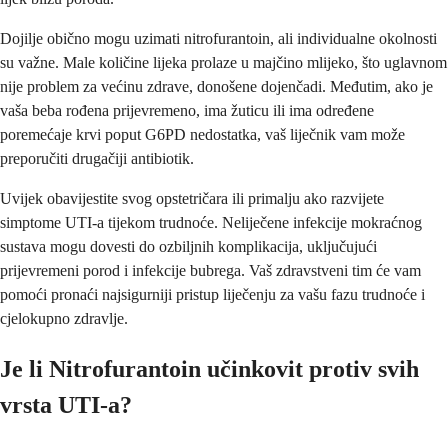
Dojilje obično mogu uzimati nitrofurantoin, ali individualne okolnosti
su važne. Male količine lijeka prolaze u majčino mlijeko, što uglavnom
nije problem za većinu zdrave, donošene dojenčadi. Međutim, ako je
vaša beba rođena prijevremeno, ima žuticu ili ima određene
poremećaje krvi poput G6PD nedostatka, vaš liječnik vam može
preporučiti drugačiji antibiotik.
Uvijek obavijestite svog opstetričara ili primalju ako razvijete
simptome UTI-a tijekom trudnoće. Neliječene infekcije mokraćnog
sustava mogu dovesti do ozbiljnih komplikacija, uključujući
prijevremeni porod i infekcije bubrega. Vaš zdravstveni tim će vam
pomoći pronaći najsigurniji pristup liječenju za vašu fazu trudnoće i
cjelokupno zdravlje.
Je li Nitrofurantoin učinkovit protiv svih
vrsta UTI-a?