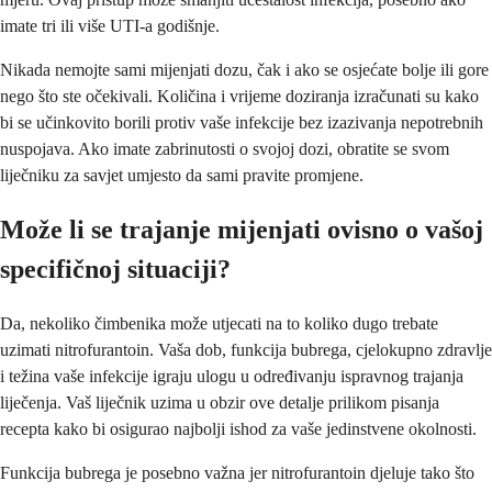
imate tri ili više UTI-a godišnje.
Nikada nemojte sami mijenjati dozu, čak i ako se osjećate bolje ili gore
nego što ste očekivali. Količina i vrijeme doziranja izračunati su kako
bi se učinkovito borili protiv vaše infekcije bez izazivanja nepotrebnih
nuspojava. Ako imate zabrinutosti o svojoj dozi, obratite se svom
liječniku za savjet umjesto da sami pravite promjene.
Može li se trajanje mijenjati ovisno o vašoj
specifičnoj situaciji?
Da, nekoliko čimbenika može utjecati na to koliko dugo trebate
uzimati nitrofurantoin. Vaša dob, funkcija bubrega, cjelokupno zdravlje
i težina vaše infekcije igraju ulogu u određivanju ispravnog trajanja
liječenja. Vaš liječnik uzima u obzir ove detalje prilikom pisanja
recepta kako bi osigurao najbolji ishod za vaše jedinstvene okolnosti.
Funkcija bubrega je posebno važna jer nitrofurantoin djeluje tako što