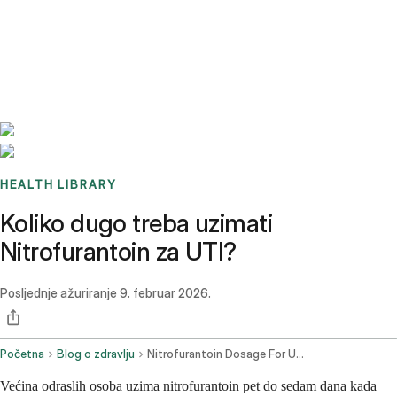
Benchmarks
Stories
FAQ
Sign up / Log in
HEALTH LIBRARY
Koliko dugo treba uzimati
Nitrofurantoin za UTI?
Posljednje ažuriranje
9. februar 2026.
Početna
Blog o zdravlju
Nitrofurantoin Dosage For Uti How Many Days
Većina odraslih osoba uzima nitrofurantoin pet do sedam dana kada