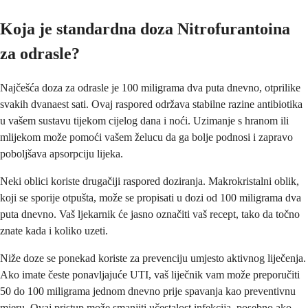
Koja je standardna doza Nitrofurantoina
za odrasle?
Najčešća doza za odrasle je 100 miligrama dva puta dnevno, otprilike
svakih dvanaest sati. Ovaj raspored održava stabilne razine antibiotika
u vašem sustavu tijekom cijelog dana i noći. Uzimanje s hranom ili
mlijekom može pomoći vašem želucu da ga bolje podnosi i zapravo
poboljšava apsorpciju lijeka.
Neki oblici koriste drugačiji raspored doziranja. Makrokristalni oblik,
koji se sporije otpušta, može se propisati u dozi od 100 miligrama dva
puta dnevno. Vaš ljekarnik će jasno označiti vaš recept, tako da točno
znate kada i koliko uzeti.
Niže doze se ponekad koriste za prevenciju umjesto aktivnog liječenja.
Ako imate česte ponavljajuće UTI, vaš liječnik vam može preporučiti
50 do 100 miligrama jednom dnevno prije spavanja kao preventivnu
mjeru. Ovaj pristup može smanjiti učestalost infekcija, posebno ako