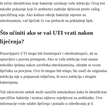
bi točno identificirao koje bakterije uzrokuju vašu infekciju. Ovaj test
također pokazuje koji će antibiotici najbolje djelovati protiv vašeg
specifičnog soja. Ako kultura otkrije bakterije otporne na
nitrofurantoin, vaš liječnik će vas prebaciti na prikladniji lijek.
Što učiniti ako se vaš UTI vrati nakon
liječenja?
Ponavljajuće UTI mogu biti frustrirajuće i obeshrabrujuće, ali su
upravljive s pravim pristupom. Ako se vaša infekcija vrati unutar
nekoliko tjedana nakon završetka nitrofurantoina, obratite se svom
liječniku za procjenu. Ovo bi mogao biti relaps, što znači da originalna
infekcija nije u potpunosti izliječena, ili nova infekcija s drugim
bakterijama.
Vaš zdravstveni radnik može naručiti urinokulturu kako bi identificirao
specifične bakterije i testirao njihovu osjetljivost na antibiotike. Ove
informacije vode odabir liječenja i pomažu u određivanju je li