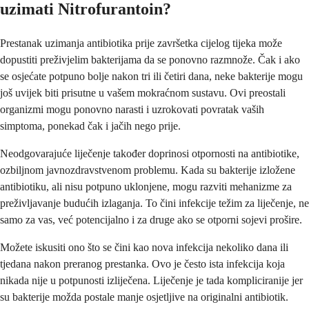
uzimati Nitrofurantoin?
Prestanak uzimanja antibiotika prije završetka cijelog tijeka može
dopustiti preživjelim bakterijama da se ponovno razmnože. Čak i ako
se osjećate potpuno bolje nakon tri ili četiri dana, neke bakterije mogu
još uvijek biti prisutne u vašem mokraćnom sustavu. Ovi preostali
organizmi mogu ponovno narasti i uzrokovati povratak vaših
simptoma, ponekad čak i jačih nego prije.
Neodgovarajuće liječenje također doprinosi otpornosti na antibiotike,
ozbiljnom javnozdravstvenom problemu. Kada su bakterije izložene
antibiotiku, ali nisu potpuno uklonjene, mogu razviti mehanizme za
preživljavanje budućih izlaganja. To čini infekcije težim za liječenje, ne
samo za vas, već potencijalno i za druge ako se otporni sojevi prošire.
Možete iskusiti ono što se čini kao nova infekcija nekoliko dana ili
tjedana nakon preranog prestanka. Ovo je često ista infekcija koja
nikada nije u potpunosti izliječena. Liječenje je tada kompliciranije jer
su bakterije možda postale manje osjetljive na originalni antibiotik.