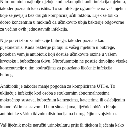
Nitrofurantoin najbolje djeluje kod nekompliciranih infekcija mjehura,
također poznatih kao cistitis. To su infekcije ograničene na vaš mjehur
koje se javljaju bez drugih komplicirajućih faktora. Lijek se toliko
dobro koncentrira u mokraći da učinkovito ubija bakterije odgovorne
za većinu ovih jednostavnih infekcija.
Nije pravi izbor za infekcije bubrega, također poznate kao
pijelonefritis. Kada bakterije putuju iz vašeg mjehura u bubrege,
potreban vam je antibiotik koji dostiže učinkovite razine u vašem
krvotoku i bubrežnom tkivu. Nitrofurantoin ne postiže dovoljno visoke
koncentracije u tim područjima za pouzdano liječenje infekcija
bubrega.
Antibiotik je također manje pogodan za komplicirane UTI-e. To
uključuje infekcije kod osoba s strukturnim abnormalnostima
mokraćnog sustava, bubrežnim kamencima, kateterima ili oslabljenim
imunološkim sustavom. U tim situacijama, liječnici obično biraju
antibiotike s širim tkivnim distribucijama i drugačijim svojstvima.
Vaš liječnik može naručiti urinokulturu prije ili tijekom liječenja kako