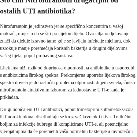
Što čini Nitrofurantoin drugačijim od
ostalih UTI antibiotika?
Nitrofurantoin je jedinstven jer se specifično koncentrira u vašoj
mokraći, umjesto da se širi po cijelom tijelu. Ovo ciljano djelovanje
znači da djeluje izravno tamo gdje se javljaju infekcije mjehura, dok
uzrokuje manje poremećaja korisnih bakterija u drugim dijelovima
vašeg tijela, poput probavnog sustava.
Lijek ima niži rizik od doprinosa otpornosti na antibiotike u usporedbi
s antibioticima širokog spektra. Prekomjerna upotreba lijekova širokog
spektra dovela je do rastućih problema otpornosti diljem svijeta, čineći
nitrofurantoin atraktivnim izborom za jednostavne UTI-e kada je
prikladan.
Drugi uobičajeni UTI antibiotici, poput trimetoprim-sulfametoksazola
ili fluorokinolona, distribuiraju se kroz vaš krvotok i tkiva. To ih čini
boljim za infekcije bubrega ili komplicirane UTI-e, ali potencijalno
vjerojatnijima da će poremetiti vašu normalnu bakterijsku ravnotežu i