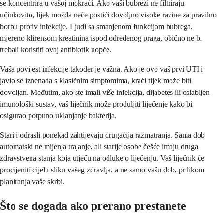
se koncentrira u vašoj mokraći. Ako vaši bubrezi ne filtriraju
učinkovito, lijek možda neće postići dovoljno visoke razine za pravilno
borbu protiv infekcije. Ljudi sa smanjenom funkcijom bubrega,
mjereno klirensom kreatinina ispod određenog praga, obično ne bi
trebali koristiti ovaj antibiotik uopće.
Vaša povijest infekcije također je važna. Ako je ovo vaš prvi UTI i
javio se iznenada s klasičnim simptomima, kraći tijek može biti
dovoljan. Međutim, ako ste imali više infekcija, dijabetes ili oslabljen
imunološki sustav, vaš liječnik može produljiti liječenje kako bi
osigurao potpuno uklanjanje bakterija.
Stariji odrasli ponekad zahtijevaju drugačija razmatranja. Sama dob
automatski ne mijenja trajanje, ali starije osobe češće imaju druga
zdravstvena stanja koja utječu na odluke o liječenju. Vaš liječnik će
procijeniti cijelu sliku vašeg zdravlja, a ne samo vašu dob, prilikom
planiranja vaše skrbi.
Što se događa ako prerano prestanete