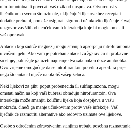
nitrofurantoina ili povećati vaš rizik od nuspojava. Otvorenost s
liječnikom o svemu što uzimate, uključujući lijekove bez recepta i
dodatke prehrani, pomaže osigurati sigurno i učinkovito liječenje. Ovaj
razgovor vas štiti od neočekivanih interakcija koje bi mogle ometati
vaš oporavak.
Antacidi koji sadrže magnezij mogu smanjiti apsorpciju nitrofurantoina
u vašem tijelu. Ako vam je potreban antacid za žgaravicu ili probavne
smetnje, pokušajte ga uzeti najmanje dva sata nakon doze antibiotika.
Ovo vrijeme omogućuje da se nitrofurantoin pravilno apsorbira prije
nego što antacid utječe na okoliš vašeg želuca.
Neki lijekovi za giht, poput probenecida ili sulfinpirazona, mogu
ometati način na koji vaši bubrezi obrađuju nitrofurantoin. Ova
interakcija može smanjiti količinu lijeka koja dospijeva u vašu
mokraću, čineći ga manje učinkovitim protiv vaše infekcije. Vaš
liječnik će razmotriti alternative ako redovito uzimate ove lijekove.
Osobe s određenim zdravstvenim stanjima trebaju posebna razmatranja