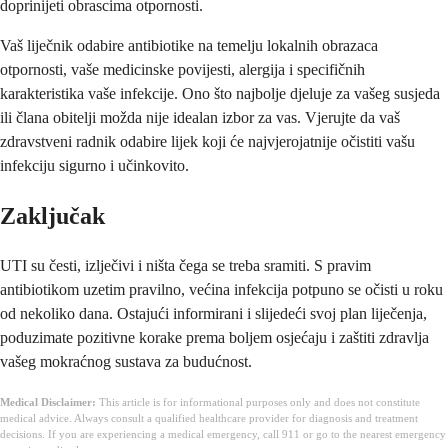
doprinijeti obrascima otpornosti.
Vaš liječnik odabire antibiotike na temelju lokalnih obrazaca
otpornosti, vaše medicinske povijesti, alergija i specifičnih
karakteristika vaše infekcije. Ono što najbolje djeluje za vašeg susjeda
ili člana obitelji možda nije idealan izbor za vas. Vjerujte da vaš
zdravstveni radnik odabire lijek koji će najvjerojatnije očistiti vašu
infekciju sigurno i učinkovito.
Zaključak
UTI su česti, izlječivi i ništa čega se treba sramiti. S pravim
antibiotikom uzetim pravilno, većina infekcija potpuno se očisti u roku
od nekoliko dana. Ostajući informirani i slijedeći svoj plan liječenja,
poduzimate pozitivne korake prema boljem osjećaju i zaštiti zdravlja
vašeg mokraćnog sustava za budućnost.
Medical Disclaimer:
This article is for informational purposes only and does not constitute
medical advice. Always consult a qualified healthcare provider for diagnosis and treatment
decisions. If you are experiencing a medical emergency, call 911 or go to the nearest emergency