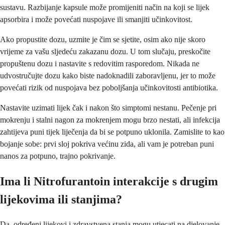
sustavu. Razbijanje kapsule može promijeniti način na koji se lijek
apsorbira i može povećati nuspojave ili smanjiti učinkovitost.
Ako propustite dozu, uzmite je čim se sjetite, osim ako nije skoro
vrijeme za vašu sljedeću zakazanu dozu. U tom slučaju, preskočite
propuštenu dozu i nastavite s redovitim rasporedom. Nikada ne
udvostručujte dozu kako biste nadoknadili zaboravljenu, jer to može
povećati rizik od nuspojava bez poboljšanja učinkovitosti antibiotika.
Nastavite uzimati lijek čak i nakon što simptomi nestanu. Pečenje pri
mokrenju i stalni nagon za mokrenjem mogu brzo nestati, ali infekcija
zahtijeva puni tijek liječenja da bi se potpuno uklonila. Zamislite to kao
bojanje sobe: prvi sloj pokriva većinu zida, ali vam je potreban puni
nanos za potpuno, trajno pokrivanje.
Ima li Nitrofurantoin interakcije s drugim
lijekovima ili stanjima?
Da, određeni lijekovi i zdravstvena stanja mogu utjecati na djelovanje