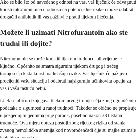
Ako se bilo što od navedenog odnosi na vas, vaš liječnik će odvagnuti
koristi nitrofurantoina u odnosu na potencijalne rizike i može odabrati
drugačiji antibiotik ili vas pažljivije pratiti tijekom liječenja.
Možete li uzimati Nitrofurantoin ako ste
trudni ili dojite?
Nitrofurantoin se može koristiti tijekom trudnoće, ali vrijeme je
ključno. Općenito se smatra sigurnim tijekom drugog i trećeg
tromjesečja kada koristi nadmašuju rizike. Vaš liječnik će pažljivo
procijeniti vašu situaciju i odabrati najsigurniju učinkovitu opciju za
vas i vašu rastuću bebu.
Lijek se obično izbjegava tijekom prvog tromjesečja zbog ograničenih
podataka o sigurnosti u ranoj trudnoći. Također se obično ne propisuje
u posljednjim tjednima prije poroda, posebno nakon 38 tjedana
trudnoće. Ova mjera opreza postoji zbog rijetkog rizika od stanja
zvanog hemolitička anemija kod novorođenčadi čije su majke uzimale
lijek blizu poroda.