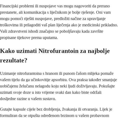
Financijski problemi ili nuspojave vas mogu nagovoriti da prerano
prestanete, ali komunikacija s liječnikom je bolje rješenje. Oni vam
mogu pomoći riješiti nuspojave, predložiti načine za upravljanje
troškovima ili prilagoditi vaš plan liječenja ako je medicinski prikladno.
Vaši zdravstveni ishodi značajno se poboljšavaju kada završite
propisane tijekove prema uputama.
Kako uzimati Nitrofurantoin za najbolje
rezultate?
Uzimanje nitrofurantoina s hranom ili punom čašom mlijeka pomaže
vašem tijelu da ga učinkovitije apsorbira. Ova praksa također smanjuje
uobičajenu želučanu nelagodu koju neki ljudi doživljavaju. Pokušajte
uzimati svoje doze u isto vrijeme svaki dan kako biste održali
dosljedne razine u vašem sustavu.
Gutajte kapsule cijele bez drobljenja, žvakanja ili otvaranja. Lijek je
formuliran da se otpušta određenom brzinom u vašem probavnom