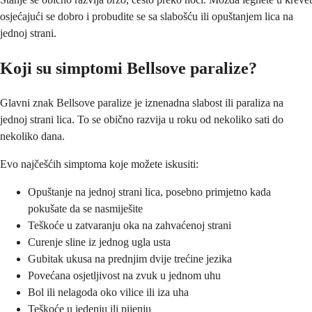
osjećajući se dobro i probudite se sa slabošću ili opuštanjem lica na
jednoj strani.
Koji su simptomi Bellsove paralize?
Glavni znak Bellsove paralize je iznenadna slabost ili paraliza na
jednoj strani lica. To se obično razvija u roku od nekoliko sati do
nekoliko dana.
Evo najčešćih simptoma koje možete iskusiti:
Opuštanje na jednoj strani lica, posebno primjetno kada
pokušate da se nasmiješite
Teškoće u zatvaranju oka na zahvaćenoj strani
Curenje sline iz jednog ugla usta
Gubitak ukusa na prednjim dvije trećine jezika
Povećana osjetljivost na zvuk u jednom uhu
Bol ili nelagoda oko vilice ili iza uha
Teškoće u jedenju ili pijenju