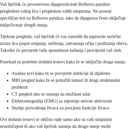
Vaš liječnik će prvenstveno dijagnosticirati Bellsovu paralizu
pregledom vašeg lica i pregledom vaših simptoma. Ne postoji
specifičan test za Bellsovu paralizu, tako da dijagnoza često uključuje
isključivanje drugih stanja.
Tijekom pregleda, vaš liječnik će vas zamoliti da napravite različite
izraze lica poput smijanja, mrštenja, zatvaranja očiju i podizanja obrva.
Također će provjeriti vašu sposobnost kušanja i procijeniti vaš sluh.
Ponekad su potrebni dodatni testovi kako bi se isključila druga stanja:
Analize krvi kako bi se provjerile infekcije ili dijabetes
MRI pregled kako bi se potražili tumori ili drugi strukturalni
problemi
CT pregled ako se sumnja na moždani udar
Elektromiografija (EMG) za mjerenje nervne aktivnosti
Studije provođenja živaca za procjenu funkcije živaca
Ovi dodatni testovi se obično rade samo ako su vaši simptomi
neuobičajeni ili ako vaš liječnik sumnja da drugo stanje može