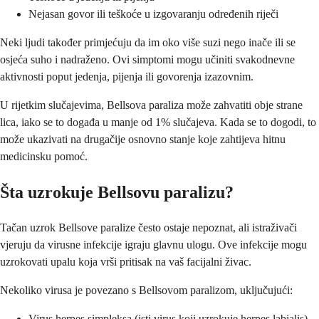
Nejasan govor ili teškoće u izgovaranju određenih riječi
Neki ljudi također primjećuju da im oko više suzi nego inače ili se
osjeća suho i nadraženo. Ovi simptomi mogu učiniti svakodnevne
aktivnosti poput jedenja, pijenja ili govorenja izazovnim.
U rijetkim slučajevima, Bellsova paraliza može zahvatiti obje strane
lica, iako se to događa u manje od 1% slučajeva. Kada se to dogodi, to
može ukazivati na drugačije osnovno stanje koje zahtijeva hitnu
medicinsku pomoć.
Šta uzrokuje Bellsovu paralizu?
Tačan uzrok Bellsove paralize često ostaje nepoznat, ali istraživači
vjeruju da virusne infekcije igraju glavnu ulogu. Ove infekcije mogu
uzrokovati upalu koja vrši pritisak na vaš facijalni živac.
Nekoliko virusa je povezano s Bellsovom paralizom, uključujući:
Virus herpes simpleksa (isti virus koji uzrokuje herpes labialis)