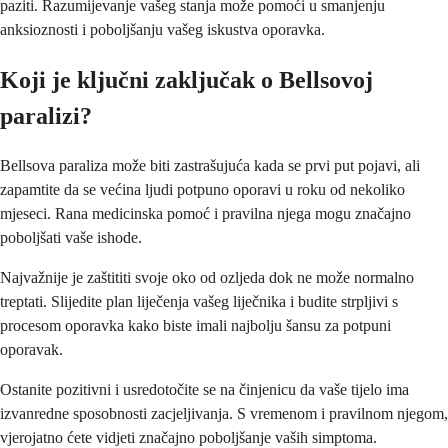
paziti. Razumijevanje vašeg stanja može pomoći u smanjenju
anksioznosti i poboljšanju vašeg iskustva oporavka.
Koji je ključni zaključak o Bellsovoj
paralizi?
Bellsova paraliza može biti zastrašujuća kada se prvi put pojavi, ali
zapamtite da se većina ljudi potpuno oporavi u roku od nekoliko
mjeseci. Rana medicinska pomoć i pravilna njega mogu značajno
poboljšati vaše ishode.
Najvažnije je zaštititi svoje oko od ozljeda dok ne može normalno
treptati. Slijedite plan liječenja vašeg liječnika i budite strpljivi s
procesom oporavka kako biste imali najbolju šansu za potpuni
oporavak.
Ostanite pozitivni i usredotočite se na činjenicu da vaše tijelo ima
izvanredne sposobnosti zacjeljivanja. S vremenom i pravilnom njegom,
vjerojatno ćete vidjeti značajno poboljšanje vaših simptoma.