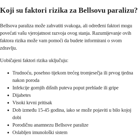
Koji su faktori rizika za Bellsovu paralizu?
Bellsova paraliza može zahvatiti svakoga, ali određeni faktori mogu
povećati vašu vjerojatnost razvoja ovog stanja. Razumijevanje ovih
faktora rizika može vam pomoći da budete informirani o svom
zdravlju.
Uobičajeni faktori rizika uključuju:
Trudnoću, posebno tijekom trećeg tromjesečja ili prvog tjedna
nakon poroda
Infekcije gornjih dišnih puteva poput prehlade ili gripe
Dijabetes
Visoki krvni pritisak
Dob između 15-45 godina, iako se može pojaviti u bilo kojoj
dobi
Porodičnu anamnezu Bellsove paralize
Oslabljen imunološki sistem