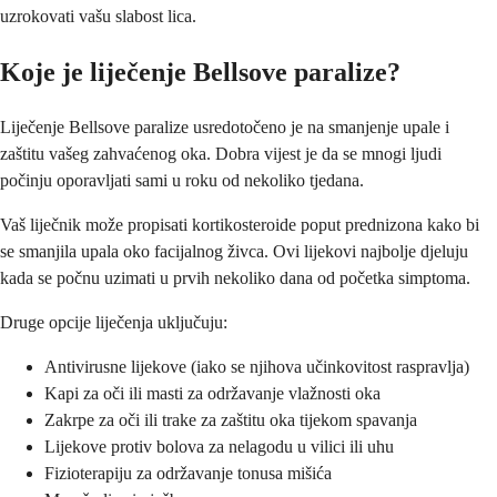
uzrokovati vašu slabost lica.
Koje je liječenje Bellsove paralize?
Liječenje Bellsove paralize usredotočeno je na smanjenje upale i
zaštitu vašeg zahvaćenog oka. Dobra vijest je da se mnogi ljudi
počinju oporavljati sami u roku od nekoliko tjedana.
Vaš liječnik može propisati kortikosteroide poput prednizona kako bi
se smanjila upala oko facijalnog živca. Ovi lijekovi najbolje djeluju
kada se počnu uzimati u prvih nekoliko dana od početka simptoma.
Druge opcije liječenja uključuju:
Antivirusne lijekove (iako se njihova učinkovitost raspravlja)
Kapi za oči ili masti za održavanje vlažnosti oka
Zakrpe za oči ili trake za zaštitu oka tijekom spavanja
Lijekove protiv bolova za nelagodu u vilici ili uhu
Fizioterapiju za održavanje tonusa mišića