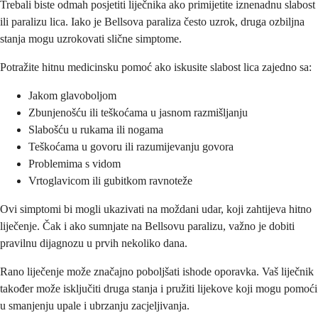
Trebali biste odmah posjetiti liječnika ako primijetite iznenadnu slabost
ili paralizu lica. Iako je Bellsova paraliza često uzrok, druga ozbiljna
stanja mogu uzrokovati slične simptome.
Potražite hitnu medicinsku pomoć ako iskusite slabost lica zajedno sa:
Jakom glavoboljom
Zbunjenošću ili teškoćama u jasnom razmišljanju
Slabošću u rukama ili nogama
Teškoćama u govoru ili razumijevanju govora
Problemima s vidom
Vrtoglavicom ili gubitkom ravnoteže
Ovi simptomi bi mogli ukazivati na moždani udar, koji zahtijeva hitno
liječenje. Čak i ako sumnjate na Bellsovu paralizu, važno je dobiti
pravilnu dijagnozu u prvih nekoliko dana.
Rano liječenje može značajno poboljšati ishode oporavka. Vaš liječnik
također može isključiti druga stanja i pružiti lijekove koji mogu pomoći
u smanjenju upale i ubrzanju zacjeljivanja.