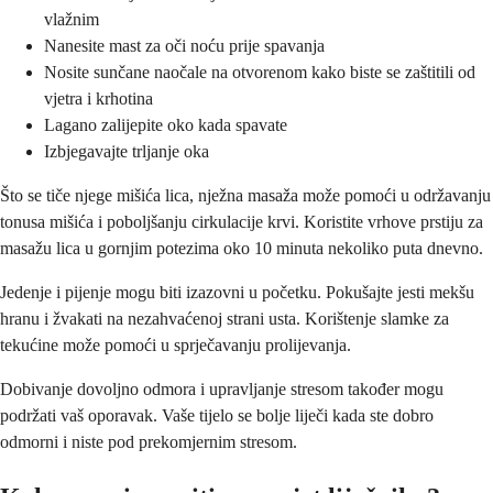
vlažnim
Nanesite mast za oči noću prije spavanja
Nosite sunčane naočale na otvorenom kako biste se zaštitili od
vjetra i krhotina
Lagano zalijepite oko kada spavate
Izbjegavajte trljanje oka
Što se tiče njege mišića lica, nježna masaža može pomoći u održavanju
tonusa mišića i poboljšanju cirkulacije krvi. Koristite vrhove prstiju za
masažu lica u gornjim potezima oko 10 minuta nekoliko puta dnevno.
Jedenje i pijenje mogu biti izazovni u početku. Pokušajte jesti mekšu
hranu i žvakati na nezahvaćenoj strani usta. Korištenje slamke za
tekućine može pomoći u sprječavanju prolijevanja.
Dobivanje dovoljno odmora i upravljanje stresom također mogu
podržati vaš oporavak. Vaše tijelo se bolje liječi kada ste dobro
odmorni i niste pod prekomjernim stresom.