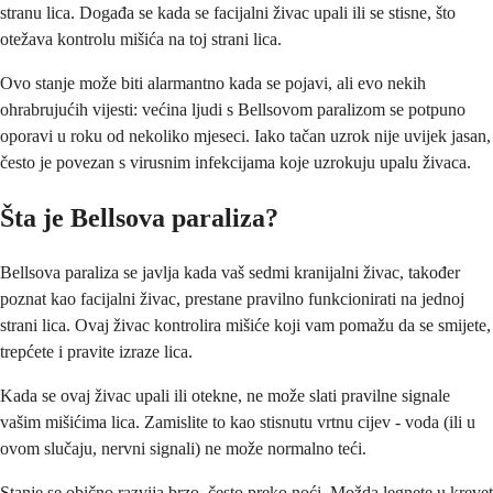
stranu lica. Događa se kada se facijalni živac upali ili se stisne, što
otežava kontrolu mišića na toj strani lica.
Ovo stanje može biti alarmantno kada se pojavi, ali evo nekih
ohrabrujućih vijesti: većina ljudi s Bellsovom paralizom se potpuno
oporavi u roku od nekoliko mjeseci. Iako tačan uzrok nije uvijek jasan,
često je povezan s virusnim infekcijama koje uzrokuju upalu živaca.
Šta je Bellsova paraliza?
Bellsova paraliza se javlja kada vaš sedmi kranijalni živac, također
poznat kao facijalni živac, prestane pravilno funkcionirati na jednoj
strani lica. Ovaj živac kontrolira mišiće koji vam pomažu da se smijete,
trepćete i pravite izraze lica.
Kada se ovaj živac upali ili otekne, ne može slati pravilne signale
vašim mišićima lica. Zamislite to kao stisnutu vrtnu cijev - voda (ili u
ovom slučaju, nervni signali) ne može normalno teći.
Stanje se obično razvija brzo, često preko noći. Možda legnete u krevet