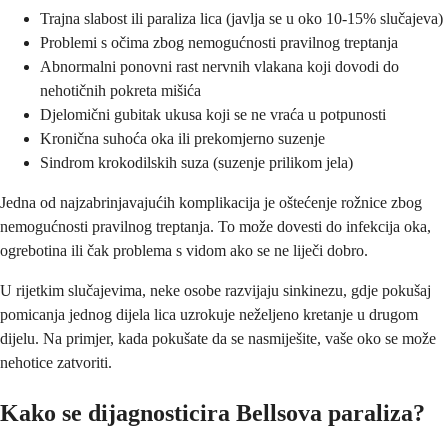
Trajna slabost ili paraliza lica (javlja se u oko 10-15% slučajeva)
Problemi s očima zbog nemogućnosti pravilnog treptanja
Abnormalni ponovni rast nervnih vlakana koji dovodi do
nehotičnih pokreta mišića
Djelomični gubitak ukusa koji se ne vraća u potpunosti
Kronična suhoća oka ili prekomjerno suzenje
Sindrom krokodilskih suza (suzenje prilikom jela)
Jedna od najzabrinjavajućih komplikacija je oštećenje rožnice zbog
nemogućnosti pravilnog treptanja. To može dovesti do infekcija oka,
ogrebotina ili čak problema s vidom ako se ne liječi dobro.
U rijetkim slučajevima, neke osobe razvijaju sinkinezu, gdje pokušaj
pomicanja jednog dijela lica uzrokuje neželjeno kretanje u drugom
dijelu. Na primjer, kada pokušate da se nasmiješite, vaše oko se može
nehotice zatvoriti.
Kako se dijagnosticira Bellsova paraliza?