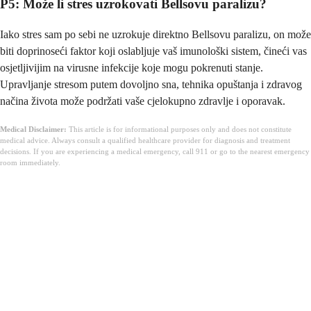
P5: Može li stres uzrokovati Bellsovu paralizu?
Iako stres sam po sebi ne uzrokuje direktno Bellsovu paralizu, on može
biti doprinoseći faktor koji oslabljuje vaš imunološki sistem, čineći vas
osjetljivijim na virusne infekcije koje mogu pokrenuti stanje.
Upravljanje stresom putem dovoljno sna, tehnika opuštanja i zdravog
načina života može podržati vaše cjelokupno zdravlje i oporavak.
Medical Disclaimer:
This article is for informational purposes only and does not constitute
medical advice. Always consult a qualified healthcare provider for diagnosis and treatment
decisions. If you are experiencing a medical emergency, call 911 or go to the nearest emergency
room immediately.