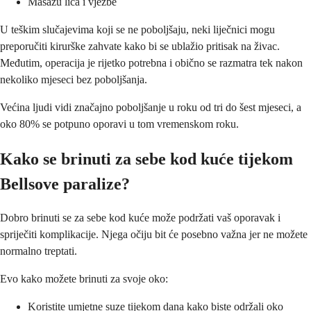
Masažu lica i vježbe
U teškim slučajevima koji se ne poboljšaju, neki liječnici mogu
preporučiti kirurške zahvate kako bi se ublažio pritisak na živac.
Međutim, operacija je rijetko potrebna i obično se razmatra tek nakon
nekoliko mjeseci bez poboljšanja.
Većina ljudi vidi značajno poboljšanje u roku od tri do šest mjeseci, a
oko 80% se potpuno oporavi u tom vremenskom roku.
Kako se brinuti za sebe kod kuće tijekom
Bellsove paralize?
Dobro brinuti se za sebe kod kuće može podržati vaš oporavak i
spriječiti komplikacije. Njega očiju bit će posebno važna jer ne možete
normalno treptati.
Evo kako možete brinuti za svoje oko:
Koristite umjetne suze tijekom dana kako biste održali oko