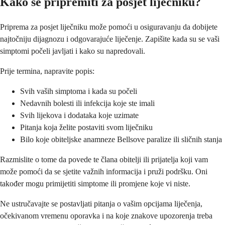
Kako se pripremiti za posjet liječniku?
Priprema za posjet liječniku može pomoći u osiguravanju da dobijete
najtočniju dijagnozu i odgovarajuće liječenje. Zapišite kada su se vaši
simptomi počeli javljati i kako su napredovali.
Prije termina, napravite popis:
Svih vaših simptoma i kada su počeli
Nedavnih bolesti ili infekcija koje ste imali
Svih lijekova i dodataka koje uzimate
Pitanja koja želite postaviti svom liječniku
Bilo koje obiteljske anamneze Bellsove paralize ili sličnih stanja
Razmislite o tome da povede te člana obitelji ili prijatelja koji vam
može pomoći da se sjetite važnih informacija i pruži podršku. Oni
također mogu primijetiti simptome ili promjene koje vi niste.
Ne ustručavajte se postavljati pitanja o vašim opcijama liječenja,
očekivanom vremenu oporavka i na koje znakove upozorenja treba