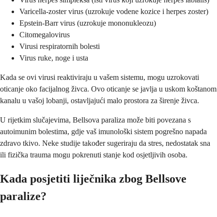
Varicella-zoster virus (uzrokuje vodene kozice i herpes zoster)
Epstein-Barr virus (uzrokuje mononukleozu)
Citomegalovirus
Virusi respiratornih bolesti
Virus ruke, noge i usta
Kada se ovi virusi reaktiviraju u vašem sistemu, mogu uzrokovati
oticanje oko facijalnog živca. Ovo oticanje se javlja u uskom koštanom
kanalu u vašoj lobanji, ostavljajući malo prostora za širenje živca.
U rijetkim slučajevima, Bellsova paraliza može biti povezana s
autoimunim bolestima, gdje vaš imunološki sistem pogrešno napada
zdravo tkivo. Neke studije također sugeriraju da stres, nedostatak sna
ili fizička trauma mogu pokrenuti stanje kod osjetljivih osoba.
Kada posjetiti liječnika zbog Bellsove
paralize?