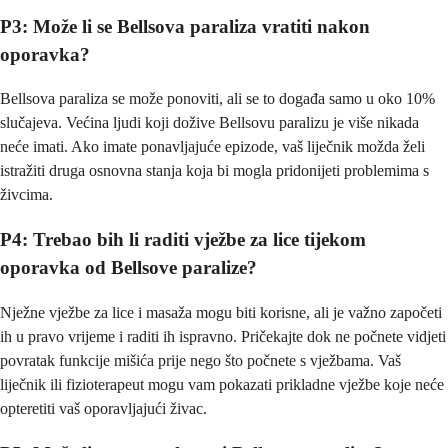
P3: Može li se Bellsova paraliza vratiti nakon
oporavka?
Bellsova paraliza se može ponoviti, ali se to događa samo u oko 10%
slučajeva. Većina ljudi koji dožive Bellsovu paralizu je više nikada
neće imati. Ako imate ponavljajuće epizode, vaš liječnik možda želi
istražiti druga osnovna stanja koja bi mogla pridonijeti problemima s
živcima.
P4: Trebao bih li raditi vježbe za lice tijekom
oporavka od Bellsove paralize?
Nježne vježbe za lice i masaža mogu biti korisne, ali je važno započeti
ih u pravo vrijeme i raditi ih ispravno. Pričekajte dok ne počnete vidjeti
povratak funkcije mišića prije nego što počnete s vježbama. Vaš
liječnik ili fizioterapeut mogu vam pokazati prikladne vježbe koje neće
opteretiti vaš oporavljajući živac.