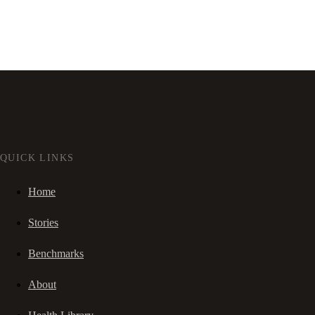
QUICK LINKS
Home
Stories
Benchmarks
About