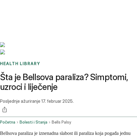
Benchmarks
Stories
FAQ
Sign up / Log in
HEALTH LIBRARY
Šta je Bellsova paraliza? Simptomi,
uzroci i liječenje
Posljednje ažuriranje
17. februar 2025.
Početna
Bolesti i Stanja
Bells Palsy
Bellsova paraliza je iznenadna slabost ili paraliza koja pogađa jednu