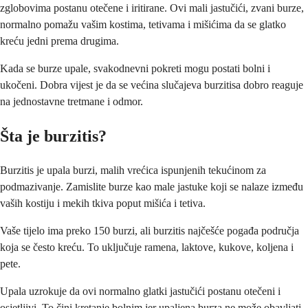
zglobovima postanu otečene i iritirane. Ovi mali jastučići, zvani burze,
normalno pomažu vašim kostima, tetivama i mišićima da se glatko
kreću jedni prema drugima.
Kada se burze upale, svakodnevni pokreti mogu postati bolni i
ukočeni. Dobra vijest je da se većina slučajeva burzitisa dobro reaguje
na jednostavne tretmane i odmor.
Šta je burzitis?
Burzitis je upala burzi, malih vrećica ispunjenih tekućinom za
podmazivanje. Zamislite burze kao male jastuke koji se nalaze između
vaših kostiju i mekih tkiva poput mišića i tetiva.
Vaše tijelo ima preko 150 burzi, ali burzitis najčešće pogađa područja
koja se često kreću. To uključuje ramena, laktove, kukove, koljena i
pete.
Upala uzrokuje da ovi normalno glatki jastučići postanu otečeni i
osjetljivi. To čini kretanje bolnim jer upaljena burza ne može obavljati