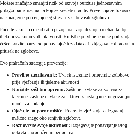
Možete značajno smanjiti rizik od razvoja burzitisa jednostavnim
prilagodbama načina na koji se krećete i radite. Prevencija se fokusira
na smanjenje ponavljajućeg stresa i zaštitu vaših zglobova.
Počnite tako što ćete obratiti pažnju na svoje držanje i mehaniku tijela
tijekom svakodnevnih aktivnosti. Koristite pravilne tehnike podizanja,
češće pravite pauze od ponavljajućih zadataka i izbjegavajte dugotrajan
pritisak na zglobove.
Evo praktičnih strategija prevencije:
Pravilno zagrijavanje:
Uvijek istegnite i pripremite zglobove
prije vježbanja ili tjelesne aktivnosti
Koristite zaštitnu opremu:
Zaštitne navlake za koljena za
klečanje, zaštitne navlake za laktove za oslanjanje, odgovarajuću
obuću za hodanje
Ojačajte potporne mišiće:
Redovito vježbanje za izgradnju
mišićne snage oko ranjivih zglobova
Raznovrsite svoje aktivnosti:
Izbjegavajte ponavljanje istog
pokreta u produženim periodima