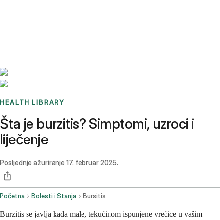
Benchmarks
Stories
FAQ
Sign up / Log in
HEALTH LIBRARY
Šta je burzitis? Simptomi, uzroci i
liječenje
Posljednje ažuriranje
17. februar 2025.
Početna
Bolesti i Stanja
Bursitis
Burzitis se javlja kada male, tekućinom ispunjene vrećice u vašim