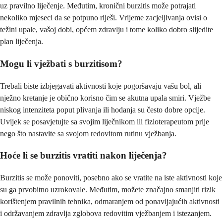
uz pravilno liječenje. Međutim, kronični burzitis može potrajati
nekoliko mjeseci da se potpuno riješi. Vrijeme zacjeljivanja ovisi o
težini upale, vašoj dobi, općem zdravlju i tome koliko dobro slijedite
plan liječenja.
Mogu li vježbati s burzitisom?
Trebali biste izbjegavati aktivnosti koje pogoršavaju vašu bol, ali
nježno kretanje je obično korisno čim se akutna upala smiri. Vježbe
niskog intenziteta poput plivanja ili hodanja su često dobre opcije.
Uvijek se posavjetujte sa svojim liječnikom ili fizioterapeutom prije
nego što nastavite sa svojom redovitom rutinu vježbanja.
Hoće li se burzitis vratiti nakon liječenja?
Burzitis se može ponoviti, posebno ako se vratite na iste aktivnosti koje
su ga prvobitno uzrokovale. Međutim, možete značajno smanjiti rizik
korištenjem pravilnih tehnika, odmaranjem od ponavljajućih aktivnosti
i održavanjem zdravlja zglobova redovitim vježbanjem i istezanjem.