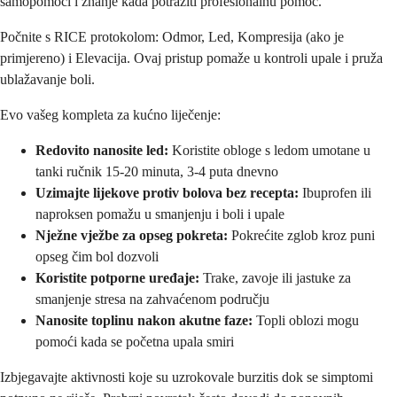
samopomoći i znanje kada potražiti profesionalnu pomoć.
Počnite s RICE protokolom: Odmor, Led, Kompresija (ako je
primjereno) i Elevacija. Ovaj pristup pomaže u kontroli upale i pruža
ublažavanje boli.
Evo vašeg kompleta za kućno liječenje:
Redovito nanosite led:
Koristite obloge s ledom umotane u
tanki ručnik 15-20 minuta, 3-4 puta dnevno
Uzimajte lijekove protiv bolova bez recepta:
Ibuprofen ili
naproksen pomažu u smanjenju i boli i upale
Nježne vježbe za opseg pokreta:
Pokrećite zglob kroz puni
opseg čim bol dozvoli
Koristite potporne uređaje:
Trake, zavoje ili jastuke za
smanjenje stresa na zahvaćenom području
Nanosite toplinu nakon akutne faze:
Topli oblozi mogu
pomoći kada se početna upala smiri
Izbjegavajte aktivnosti koje su uzrokovale burzitis dok se simptomi