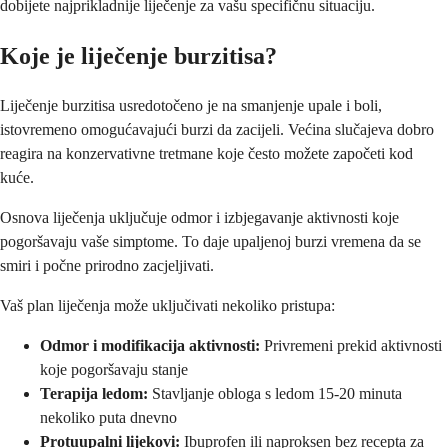
dobijete najprikladnije liječenje za vašu specifičnu situaciju.
Koje je liječenje burzitisa?
Liječenje burzitisa usredotočeno je na smanjenje upale i boli,
istovremeno omogućavajući burzi da zacijeli. Većina slučajeva dobro
reagira na konzervativne tretmane koje često možete započeti kod
kuće.
Osnova liječenja uključuje odmor i izbjegavanje aktivnosti koje
pogoršavaju vaše simptome. To daje upaljenoj burzi vremena da se
smiri i počne prirodno zacjeljivati.
Vaš plan liječenja može uključivati nekoliko pristupa:
Odmor i modifikacija aktivnosti:
Privremeni prekid aktivnosti
koje pogoršavaju stanje
Terapija ledom:
Stavljanje obloga s ledom 15-20 minuta
nekoliko puta dnevno
Protuupalni lijekovi:
Ibuprofen ili naproksen bez recepta za