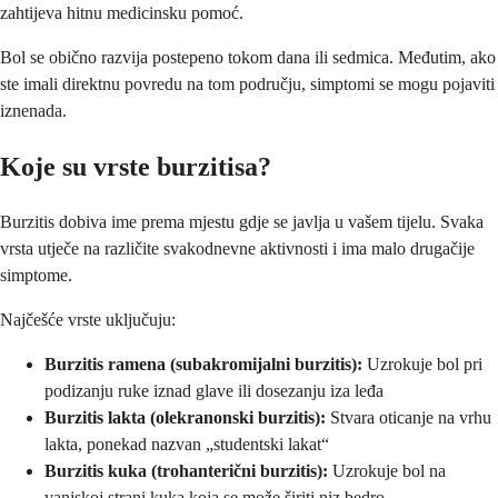
zahtijeva hitnu medicinsku pomoć.
Bol se obično razvija postepeno tokom dana ili sedmica. Međutim, ako
ste imali direktnu povredu na tom području, simptomi se mogu pojaviti
iznenada.
Koje su vrste burzitisa?
Burzitis dobiva ime prema mjestu gdje se javlja u vašem tijelu. Svaka
vrsta utječe na različite svakodnevne aktivnosti i ima malo drugačije
simptome.
Najčešće vrste uključuju:
Burzitis ramena (subakromijalni burzitis):
Uzrokuje bol pri
podizanju ruke iznad glave ili dosezanju iza leđa
Burzitis lakta (olekranonski burzitis):
Stvara oticanje na vrhu
lakta, ponekad nazvan „studentski lakat“
Burzitis kuka (trohanterični burzitis):
Uzrokuje bol na
vanjskoj strani kuka koja se može širiti niz bedro