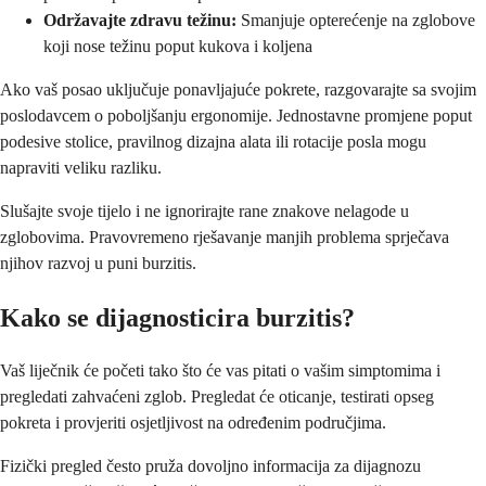
Održavajte zdravu težinu:
Smanjuje opterećenje na zglobove
koji nose težinu poput kukova i koljena
Ako vaš posao uključuje ponavljajuće pokrete, razgovarajte sa svojim
poslodavcem o poboljšanju ergonomije. Jednostavne promjene poput
podesive stolice, pravilnog dizajna alata ili rotacije posla mogu
napraviti veliku razliku.
Slušajte svoje tijelo i ne ignorirajte rane znakove nelagode u
zglobovima. Pravovremeno rješavanje manjih problema sprječava
njihov razvoj u puni burzitis.
Kako se dijagnosticira burzitis?
Vaš liječnik će početi tako što će vas pitati o vašim simptomima i
pregledati zahvaćeni zglob. Pregledat će oticanje, testirati opseg
pokreta i provjeriti osjetljivost na određenim područjima.
Fizički pregled često pruža dovoljno informacija za dijagnozu