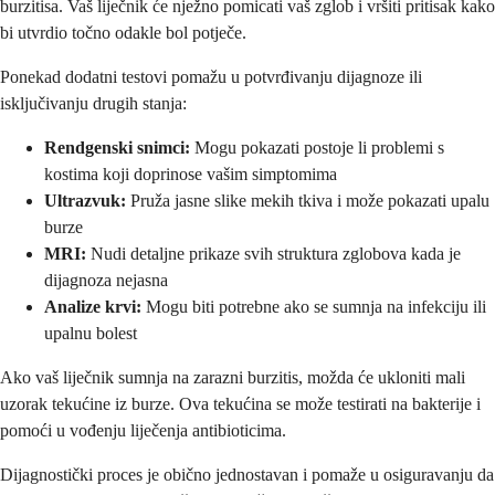
burzitisa. Vaš liječnik će nježno pomicati vaš zglob i vršiti pritisak kako
bi utvrdio točno odakle bol potječe.
Ponekad dodatni testovi pomažu u potvrđivanju dijagnoze ili
isključivanju drugih stanja:
Rendgenski snimci:
Mogu pokazati postoje li problemi s
kostima koji doprinose vašim simptomima
Ultrazvuk:
Pruža jasne slike mekih tkiva i može pokazati upalu
burze
MRI:
Nudi detaljne prikaze svih struktura zglobova kada je
dijagnoza nejasna
Analize krvi:
Mogu biti potrebne ako se sumnja na infekciju ili
upalnu bolest
Ako vaš liječnik sumnja na zarazni burzitis, možda će ukloniti mali
uzorak tekućine iz burze. Ova tekućina se može testirati na bakterije i
pomoći u vođenju liječenja antibioticima.
Dijagnostički proces je obično jednostavan i pomaže u osiguravanju da