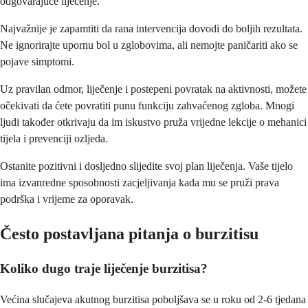
odgovarajuće liječenje.
Najvažnije je zapamtiti da rana intervencija dovodi do boljih rezultata.
Ne ignorirajte upornu bol u zglobovima, ali nemojte paničariti ako se
pojave simptomi.
Uz pravilan odmor, liječenje i postepeni povratak na aktivnosti, možete
očekivati da ćete povratiti punu funkciju zahvaćenog zgloba. Mnogi
ljudi također otkrivaju da im iskustvo pruža vrijedne lekcije o mehanici
tijela i prevenciji ozljeda.
Ostanite pozitivni i dosljedno slijedite svoj plan liječenja. Vaše tijelo
ima izvanredne sposobnosti zacjeljivanja kada mu se pruži prava
podrška i vrijeme za oporavak.
Često postavljana pitanja o burzitisu
Koliko dugo traje liječenje burzitisa?
Većina slučajeva akutnog burzitisa poboljšava se u roku od 2-6 tjedana