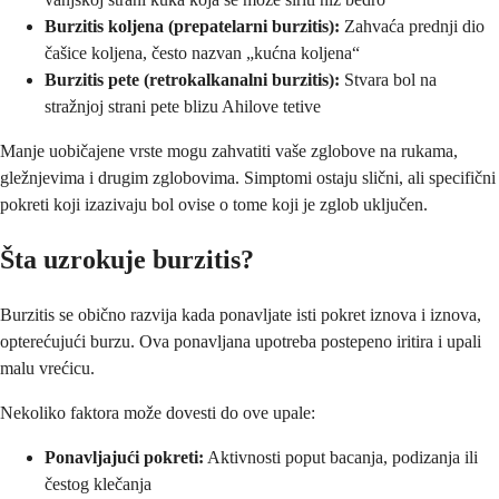
Burzitis koljena (prepatelarni burzitis):
Zahvaća prednji dio
čašice koljena, često nazvan „kućna koljena“
Burzitis pete (retrokalkanalni burzitis):
Stvara bol na
stražnjoj strani pete blizu Ahilove tetive
Manje uobičajene vrste mogu zahvatiti vaše zglobove na rukama,
gležnjevima i drugim zglobovima. Simptomi ostaju slični, ali specifični
pokreti koji izazivaju bol ovise o tome koji je zglob uključen.
Šta uzrokuje burzitis?
Burzitis se obično razvija kada ponavljate isti pokret iznova i iznova,
opterećujući burzu. Ova ponavljana upotreba postepeno iritira i upali
malu vrećicu.
Nekoliko faktora može dovesti do ove upale:
Ponavljajući pokreti:
Aktivnosti poput bacanja, podizanja ili
čestog klečanja