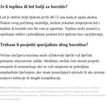
Je li toplina ili led bolji za burzitis?
Led je obično bolji tijekom prvih 48-72 sata kada je upala akutna.
Nakon ovog početnog razdoblja, možete pokušati izmjenjivati led i
toplinu ili koristiti ono što vam je ugodnije. Toplina može pomoći u
opuštanju mišića i poboljšanju protoka krvi tijekom faze zacjeljivanja.
Trebam li posjetiti specijalistu zbog burzitisa?
Većinu slučajeva burzitisa može učinkovito liječiti vaš liječnik
primarne zdravstvene zaštite. Međutim, možda ćete morati posjetiti
ortopeda ili reumatologa ako se vaši simptomi ne poboljšaju
standardnim liječenjem, ako imate ponavljajuće epizode ili ako postoje
znakovi infekcije ili drugih komplikacija.
Medical Disclaimer:
This article is for informational purposes only and does not constitute
medical advice. Always consult a qualified healthcare provider for diagnosis and treatment
decisions. If you are experiencing a medical emergency, call 911 or go to the nearest emergency
room immediately.