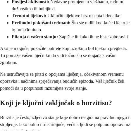
Povijest aktivnosti:
Nedavne promjene u vježbanju, radnim
dužnostima ili hobijima
Trenutni lijekovi:
Uključite lijekove bez recepta i dodatke
Prethodni pokušani tretmani:
Što ste radili kod kuće i kako je
to funkcioniralo
Pitanja o vašem stanju:
Zapišite ih kako ih ne biste zaboravili
Ako je moguće, pokažite pokrete koji uzrokuju bol tijekom pregleda.
To pomaže vašem liječniku da vidi točno što se događa s vašim
zglobom.
Ne ustručavajte se pitati o opcijama liječenja, očekivanom vremenu
oporavka i načinima sprječavanja budućih epizoda. Vaš liječnik želi
pomoći da u potpunosti razumijete svoje stanje.
Koji je ključni zaključak o burzitisu?
Burzitis je često, izlječivo stanje koje dobro reagira na pravilnu njegu i
strpljenje. Iako bolno i frustrirajuće, većina ljudi se potpuno oporavi uz