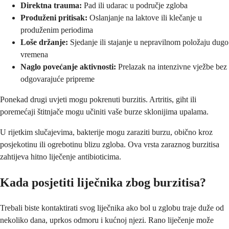
Direktna trauma:
Pad ili udarac u područje zgloba
Produženi pritisak:
Oslanjanje na laktove ili klečanje u
produženim periodima
Loše držanje:
Sjedanje ili stajanje u nepravilnom položaju dugo
vremena
Naglo povećanje aktivnosti:
Prelazak na intenzivne vježbe bez
odgovarajuće pripreme
Ponekad drugi uvjeti mogu pokrenuti burzitis. Artritis, giht ili
poremećaji štitnjače mogu učiniti vaše burze sklonijima upalama.
U rijetkim slučajevima, bakterije mogu zaraziti burzu, obično kroz
posjekotinu ili ogrebotinu blizu zgloba. Ova vrsta zaraznog burzitisa
zahtijeva hitno liječenje antibioticima.
Kada posjetiti liječnika zbog burzitisa?
Trebali biste kontaktirati svog liječnika ako bol u zglobu traje duže od
nekoliko dana, uprkos odmoru i kućnoj njezi. Rano liječenje može