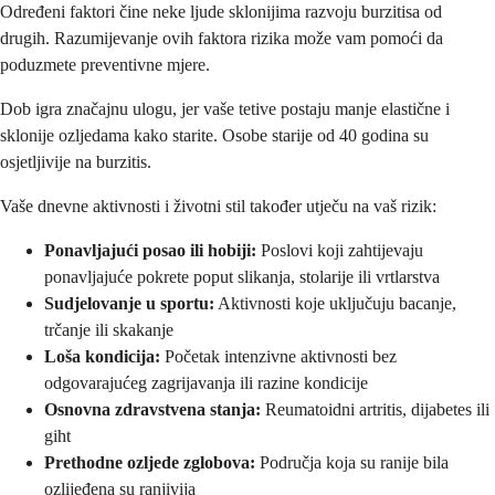
Određeni faktori čine neke ljude sklonijima razvoju burzitisa od
drugih. Razumijevanje ovih faktora rizika može vam pomoći da
poduzmete preventivne mjere.
Dob igra značajnu ulogu, jer vaše tetive postaju manje elastične i
sklonije ozljedama kako starite. Osobe starije od 40 godina su
osjetljivije na burzitis.
Vaše dnevne aktivnosti i životni stil također utječu na vaš rizik:
Ponavljajući posao ili hobiji:
Poslovi koji zahtijevaju
ponavljajuće pokrete poput slikanja, stolarije ili vrtlarstva
Sudjelovanje u sportu:
Aktivnosti koje uključuju bacanje,
trčanje ili skakanje
Loša kondicija:
Početak intenzivne aktivnosti bez
odgovarajućeg zagrijavanja ili razine kondicije
Osnovna zdravstvena stanja:
Reumatoidni artritis, dijabetes ili
giht
Prethodne ozljede zglobova:
Područja koja su ranije bila
ozlijeđena su ranjivija