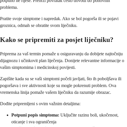
potpuno ne riješe. Prebrzi povratak često dovodi do ponovnih
problema.
Pratite svoje simptome i napredak. Ako se bol pogorša ili se pojavi
groznica, odmah se obratite svom liječniku.
Kako se pripremiti za posjet liječniku?
Priprema za vaš termin pomaže u osiguravanju da dobijete najtočniju
dijagnozu i učinkovit plan liječenja. Donijete relevantne informacije o
vašim simptomima i medicinskoj povijesti.
Zapišite kada su se vaši simptomi počeli javljati, što ih poboljšava ili
pogoršava i sve aktivnosti koje su mogle pokrenuti problem. Ova
vremenska linija pomaže vašem liječniku da razumije obrazac.
Dođite pripremljeni s ovim važnim detaljima:
Potpuni popis simptoma:
Uključite razinu boli, ukočenost,
oticanje i sva ograničenja