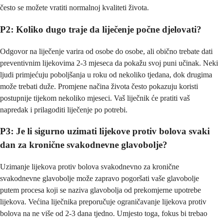
često se možete vratiti normalnoj kvaliteti života.
P2: Koliko dugo traje da liječenje počne djelovati?
Odgovor na liječenje varira od osobe do osobe, ali obično trebate dati
preventivnim lijekovima 2-3 mjeseca da pokažu svoj puni učinak. Neki
ljudi primjećuju poboljšanja u roku od nekoliko tjedana, dok drugima
može trebati duže. Promjene načina života često pokazuju koristi
postupnije tijekom nekoliko mjeseci. Vaš liječnik će pratiti vaš
napredak i prilagoditi liječenje po potrebi.
P3: Je li sigurno uzimati lijekove protiv bolova svaki
dan za kronične svakodnevne glavobolje?
Uzimanje lijekova protiv bolova svakodnevno za kronične
svakodnevne glavobolje može zapravo pogoršati vaše glavobolje
putem procesa koji se naziva glavobolja od prekomjerne upotrebe
lijekova. Većina liječnika preporučuje ograničavanje lijekova protiv
bolova na ne više od 2-3 dana tjedno. Umjesto toga, fokus bi trebao