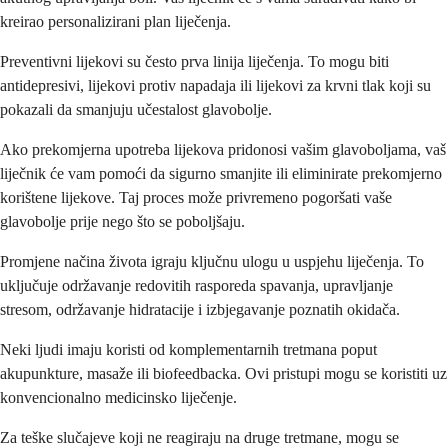
kreirao personalizirani plan liječenja.
Preventivni lijekovi su često prva linija liječenja. To mogu biti
antidepresivi, lijekovi protiv napadaja ili lijekovi za krvni tlak koji su
pokazali da smanjuju učestalost glavobolje.
Ako prekomjerna upotreba lijekova pridonosi vašim glavoboljama, vaš
liječnik će vam pomoći da sigurno smanjite ili eliminirate prekomjerno
korištene lijekove. Taj proces može privremeno pogoršati vaše
glavobolje prije nego što se poboljšaju.
Promjene načina života igraju ključnu ulogu u uspjehu liječenja. To
uključuje održavanje redovitih rasporeda spavanja, upravljanje
stresom, održavanje hidratacije i izbjegavanje poznatih okidača.
Neki ljudi imaju koristi od komplementarnih tretmana poput
akupunkture, masaže ili biofeedbacka. Ovi pristupi mogu se koristiti uz
konvencionalno medicinsko liječenje.
Za teške slučajeve koji ne reagiraju na druge tretmane, mogu se