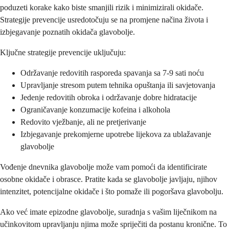
poduzeti korake kako biste smanjili rizik i minimizirali okidače.
Strategije prevencije usredotočuju se na promjene načina života i
izbjegavanje poznatih okidača glavobolje.
Ključne strategije prevencije uključuju:
Održavanje redovitih rasporeda spavanja sa 7-9 sati noću
Upravljanje stresom putem tehnika opuštanja ili savjetovanja
Jedenje redovitih obroka i održavanje dobre hidratacije
Ograničavanje konzumacije kofeina i alkohola
Redovito vježbanje, ali ne pretjerivanje
Izbjegavanje prekomjerne upotrebe lijekova za ublažavanje
glavobolje
Vođenje dnevnika glavobolje može vam pomoći da identificirate
osobne okidače i obrasce. Pratite kada se glavobolje javljaju, njihov
intenzitet, potencijalne okidače i što pomaže ili pogoršava glavobolju.
Ako već imate epizodne glavobolje, suradnja s vašim liječnikom na
učinkovitom upravljanju njima može spriječiti da postanu kronične. To