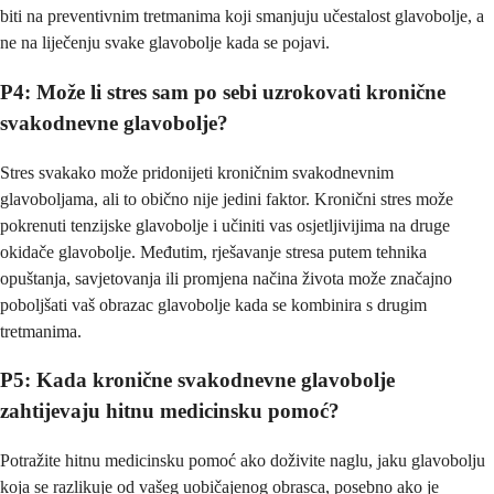
biti na preventivnim tretmanima koji smanjuju učestalost glavobolje, a
ne na liječenju svake glavobolje kada se pojavi.
P4: Može li stres sam po sebi uzrokovati kronične
svakodnevne glavobolje?
Stres svakako može pridonijeti kroničnim svakodnevnim
glavoboljama, ali to obično nije jedini faktor. Kronični stres može
pokrenuti tenzijske glavobolje i učiniti vas osjetljivijima na druge
okidače glavobolje. Međutim, rješavanje stresa putem tehnika
opuštanja, savjetovanja ili promjena načina života može značajno
poboljšati vaš obrazac glavobolje kada se kombinira s drugim
tretmanima.
P5: Kada kronične svakodnevne glavobolje
zahtijevaju hitnu medicinsku pomoć?
Potražite hitnu medicinsku pomoć ako doživite naglu, jaku glavobolju
koja se razlikuje od vašeg uobičajenog obrasca, posebno ako je