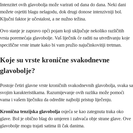
Intenzitet ovih glavobolja može varirati od dana do dana. Neki dani
možete osjetiti blagu nelagodu, dok drugi donose intenzivniji bol.
Ključni faktor je učestalost, a ne nužno težina.
Ovo stanje je zapravo opći pojam koji uključuje nekoliko različitih
vrsta poremećaja glavobolje. Vaš liječnik će raditi na utvrđivanju koje
specifične vrste imate kako bi vam pružio najučinkovitiji tretman.
Koje su vrste kronične svakodnevne
glavobolje?
Postoje četiri glavne vrste kroničnih svakodnevnih glavobolja, svaka sa
svojim karakteristikama. Razumijevanje ovih razlika može pomoći
vama i vašem liječniku da odredite najbolji pristup liječenju.
Kronična tenzijska glavobolja
osjeća se kao zategnuta traka oko
glave. Bol je obično blag do umjeren i zahvaća obje strane glave. Ove
glavobolje mogu trajati satima ili čak danima.