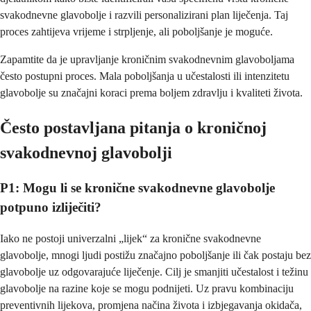
svakodnevne glavobolje i razvili personalizirani plan liječenja. Taj
proces zahtijeva vrijeme i strpljenje, ali poboljšanje je moguće.
Zapamtite da je upravljanje kroničnim svakodnevnim glavoboljama
često postupni proces. Mala poboljšanja u učestalosti ili intenzitetu
glavobolje su značajni koraci prema boljem zdravlju i kvaliteti života.
Često postavljana pitanja o kroničnoj
svakodnevnoj glavobolji
P1: Mogu li se kronične svakodnevne glavobolje
potpuno izliječiti?
Iako ne postoji univerzalni „lijek“ za kronične svakodnevne
glavobolje, mnogi ljudi postižu značajno poboljšanje ili čak postaju bez
glavobolje uz odgovarajuće liječenje. Cilj je smanjiti učestalost i težinu
glavobolje na razine koje se mogu podnijeti. Uz pravu kombinaciju
preventivnih lijekova, promjena načina života i izbjegavanja okidača,