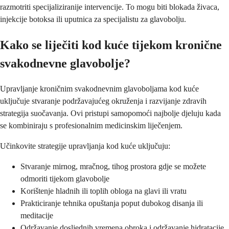
razmotriti specijaliziranije intervencije. To mogu biti blokada živaca,
injekcije botoksa ili uputnica za specijalistu za glavobolju.
Kako se liječiti kod kuće tijekom kronične
svakodnevne glavobolje?
Upravljanje kroničnim svakodnevnim glavoboljama kod kuće
uključuje stvaranje podržavajućeg okruženja i razvijanje zdravih
strategija suočavanja. Ovi pristupi samopomoći najbolje djeluju kada
se kombiniraju s profesionalnim medicinskim liječenjem.
Učinkovite strategije upravljanja kod kuće uključuju:
Stvaranje mirnog, mračnog, tihog prostora gdje se možete
odmoriti tijekom glavobolje
Korištenje hladnih ili toplih obloga na glavi ili vratu
Prakticiranje tehnika opuštanja poput dubokog disanja ili
meditacije
Održavanje dosljednih vremena obroka i održavanje hidratacije