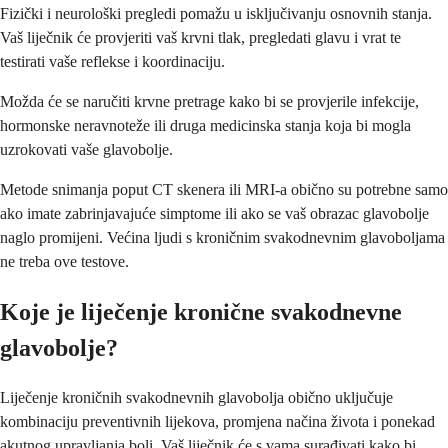
Fizički i neurološki pregledi pomažu u isključivanju osnovnih stanja.
Vaš liječnik će provjeriti vaš krvni tlak, pregledati glavu i vrat te
testirati vaše reflekse i koordinaciju.
Možda će se naručiti krvne pretrage kako bi se provjerile infekcije,
hormonske neravnoteže ili druga medicinska stanja koja bi mogla
uzrokovati vaše glavobolje.
Metode snimanja poput CT skenera ili MRI-a obično su potrebne samo
ako imate zabrinjavajuće simptome ili ako se vaš obrazac glavobolje
naglo promijeni. Većina ljudi s kroničnim svakodnevnim glavoboljama
ne treba ove testove.
Koje je liječenje kronične svakodnevne
glavobolje?
Liječenje kroničnih svakodnevnih glavobolja obično uključuje
kombinaciju preventivnih lijekova, promjena načina života i ponekad
akutnog upravljanja boli. Vaš liječnik će s vama surađivati kako bi