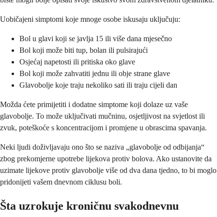
Uobičajeni simptomi koje mnoge osobe iskusaju uključuju:
Bol u glavi koji se javlja 15 ili više dana mjesečno
Bol koji može biti tup, bolan ili pulsirajući
Osjećaj napetosti ili pritiska oko glave
Bol koji može zahvatiti jednu ili obje strane glave
Glavobolje koje traju nekoliko sati ili traju cijeli dan
Možda ćete primijetiti i dodatne simptome koji dolaze uz vaše
glavobolje. To može uključivati mučninu, osjetljivost na svjetlost ili
zvuk, poteškoće s koncentracijom i promjene u obrascima spavanja.
Neki ljudi doživljavaju ono što se naziva „glavobolje od odbijanja“
zbog prekomjerne upotrebe lijekova protiv bolova. Ako ustanovite da
uzimate lijekove protiv glavobolje više od dva dana tjedno, to bi moglo
pridonijeti vašem dnevnom ciklusu boli.
Šta uzrokuje kroničnu svakodnevnu