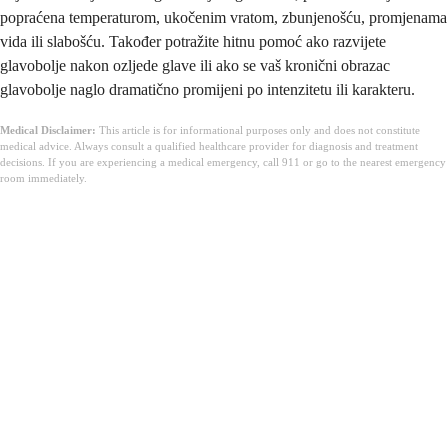
popraćena temperaturom, ukočenim vratom, zbunjenošću, promjenama
vida ili slabošću. Također potražite hitnu pomoć ako razvijete
glavobolje nakon ozljede glave ili ako se vaš kronični obrazac
glavobolje naglo dramatično promijeni po intenzitetu ili karakteru.
Medical Disclaimer:
This article is for informational purposes only and does not constitute
medical advice. Always consult a qualified healthcare provider for diagnosis and treatment
decisions. If you are experiencing a medical emergency, call 911 or go to the nearest emergency
room immediately.