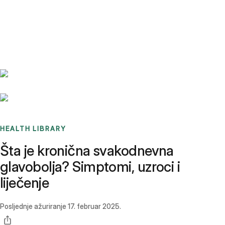
Benchmarks
Stories
FAQ
Sign up / Log in
HEALTH LIBRARY
Šta je kronična svakodnevna
glavobolja? Simptomi, uzroci i
liječenje
Posljednje ažuriranje
17. februar 2025.