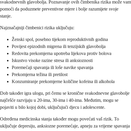
svakodnevnih glavobolja. Poznavanje ovih čimbenika rizika može vam
pomoći da poduzmete preventivne mjere i bolje razumijete svoje
stanje.
Najznačajniji čimbenici rizika uključuju:
Ženski spol, posebno tijekom reproduktivnih godina
Povijest epizodnih migrena ili tenzijskih glavobolja
Redovita prekomjerna upotreba lijekova protiv bolova
Iskustvo visoke razine stresa ili anksioznosti
Poremećaji spavanja ili loše navike spavanja
Prekomjerna težina ili pretilost
Konzumiranje prekomjerne količine kofeina ili alkohola
Dob također igra ulogu, pri čemu se kronične svakodnevne glavobolje
najčešće razvijaju u 20-ima, 30-ima i 40-ima. Međutim, mogu se
pojaviti u bilo kojoj dobi, uključujući djecu i adolescente.
Određena medicinska stanja također mogu povećati vaš rizik. To
uključuje depresiju, anksiozne poremećaje, apneju za vrijeme spavanja