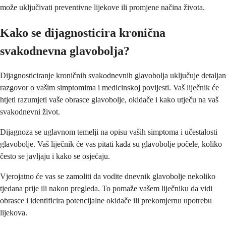
može uključivati preventivne lijekove ili promjene načina života.
Kako se dijagnosticira kronična
svakodnevna glavobolja?
Dijagnosticiranje kroničnih svakodnevnih glavobolja uključuje detaljan
razgovor o vašim simptomima i medicinskoj povijesti. Vaš liječnik će
htjeti razumjeti vaše obrasce glavobolje, okidače i kako utječu na vaš
svakodnevni život.
Dijagnoza se uglavnom temelji na opisu vaših simptoma i učestalosti
glavobolje. Vaš liječnik će vas pitati kada su glavobolje počele, koliko
često se javljaju i kako se osjećaju.
Vjerojatno će vas se zamoliti da vodite dnevnik glavobolje nekoliko
tjedana prije ili nakon pregleda. To pomaže vašem liječniku da vidi
obrasce i identificira potencijalne okidače ili prekomjernu upotrebu
lijekova.