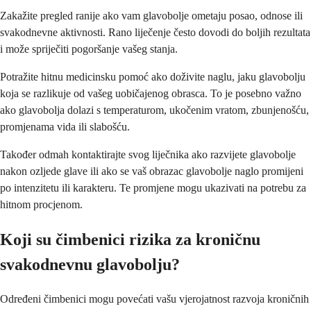
Zakažite pregled ranije ako vam glavobolje ometaju posao, odnose ili
svakodnevne aktivnosti. Rano liječenje često dovodi do boljih rezultata
i može spriječiti pogoršanje vašeg stanja.
Potražite hitnu medicinsku pomoć ako doživite naglu, jaku glavobolju
koja se razlikuje od vašeg uobičajenog obrasca. To je posebno važno
ako glavobolja dolazi s temperaturom, ukočenim vratom, zbunjenošću,
promjenama vida ili slabošću.
Također odmah kontaktirajte svog liječnika ako razvijete glavobolje
nakon ozljede glave ili ako se vaš obrazac glavobolje naglo promijeni
po intenzitetu ili karakteru. Te promjene mogu ukazivati na potrebu za
hitnom procjenom.
Koji su čimbenici rizika za kroničnu
svakodnevnu glavobolju?
Određeni čimbenici mogu povećati vašu vjerojatnost razvoja kroničnih