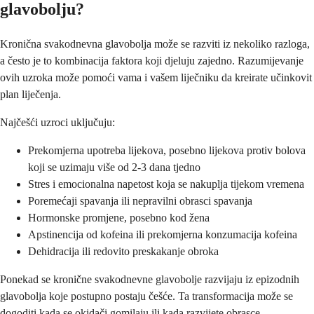
glavobolju?
Kronična svakodnevna glavobolja može se razviti iz nekoliko razloga,
a često je to kombinacija faktora koji djeluju zajedno. Razumijevanje
ovih uzroka može pomoći vama i vašem liječniku da kreirate učinkovit
plan liječenja.
Najčešći uzroci uključuju:
Prekomjerna upotreba lijekova, posebno lijekova protiv bolova
koji se uzimaju više od 2-3 dana tjedno
Stres i emocionalna napetost koja se nakuplja tijekom vremena
Poremećaji spavanja ili nepravilni obrasci spavanja
Hormonske promjene, posebno kod žena
Apstinencija od kofeina ili prekomjerna konzumacija kofeina
Dehidracija ili redovito preskakanje obroka
Ponekad se kronične svakodnevne glavobolje razvijaju iz epizodnih
glavobolja koje postupno postaju češće. Ta transformacija može se
dogoditi kada se okidači gomilaju ili kada razvijete obrasce