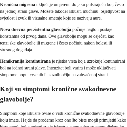
Kronična migrena
uključuje umjerenu do jaku pulsirajuću bol, često
na jednoj strani glave. Možete također iskusiti mučninu, osjetljivost na
svjetlost i zvuk ili vizualne smetnje koje se nazivaju aure.
Nova dnevna perzistentna glavobolja
počinje naglo i postaje
konstantna od prvog dana. Ove glavobolje mogu se osjećati kao
tenzijske glavobolje ili migrene i često počinju nakon bolesti ili
stresnog događaja.
Hemikranija kontinuirana
je rijetka vrsta koja uzrokuje kontinuirani
bol na jednoj strani glave. Intenzitet boli varira i može uključivati
simptome poput crvenih ili suznih očiju na zahvaćenoj strani.
Koji su simptomi kronične svakodnevne
glavobolje?
Simptomi koje iskusite ovise o vrsti kronične svakodnevne glavobolje
koju imate. Hajde da prođemo kroz ono što biste mogli primijetiti kako
biste mogli bolje opisati svoje iskustvo svom zdravstvenom djelatniku.