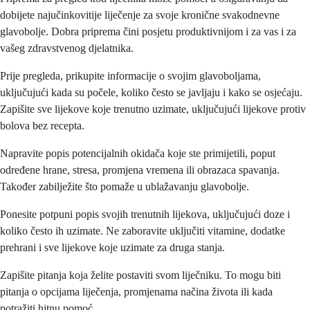
dobijete najučinkovitije liječenje za svoje kronične svakodnevne
glavobolje. Dobra priprema čini posjetu produktivnijom i za vas i za
vašeg zdravstvenog djelatnika.
Prije pregleda, prikupite informacije o svojim glavoboljama,
uključujući kada su počele, koliko često se javljaju i kako se osjećaju.
Zapišite sve lijekove koje trenutno uzimate, uključujući lijekove protiv
bolova bez recepta.
Napravite popis potencijalnih okidača koje ste primijetili, poput
određene hrane, stresa, promjena vremena ili obrazaca spavanja.
Također zabilježite što pomaže u ublažavanju glavobolje.
Ponesite potpuni popis svojih trenutnih lijekova, uključujući doze i
koliko često ih uzimate. Ne zaboravite uključiti vitamine, dodatke
prehrani i sve lijekove koje uzimate za druga stanja.
Zapišite pitanja koja želite postaviti svom liječniku. To mogu biti
pitanja o opcijama liječenja, promjenama načina života ili kada
potražiti hitnu pomoć.