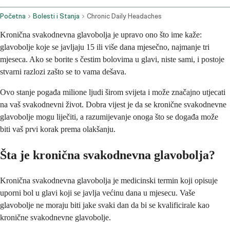
Početna
Bolesti i Stanja
Chronic Daily Headaches
Kronična svakodnevna glavobolja je upravo ono što ime kaže:
glavobolje koje se javljaju 15 ili više dana mjesečno, najmanje tri
mjeseca. Ako se borite s čestim bolovima u glavi, niste sami, i postoje
stvarni razlozi zašto se to vama dešava.
Ovo stanje pogađa milione ljudi širom svijeta i može značajno utjecati
na vaš svakodnevni život. Dobra vijest je da se kronične svakodnevne
glavobolje mogu liječiti, a razumijevanje onoga što se događa može
biti vaš prvi korak prema olakšanju.
Šta je kronična svakodnevna glavobolja?
Kronična svakodnevna glavobolja je medicinski termin koji opisuje
uporni bol u glavi koji se javlja većinu dana u mjesecu. Vaše
glavobolje ne moraju biti jake svaki dan da bi se kvalificirale kao
kronične svakodnevne glavobolje.