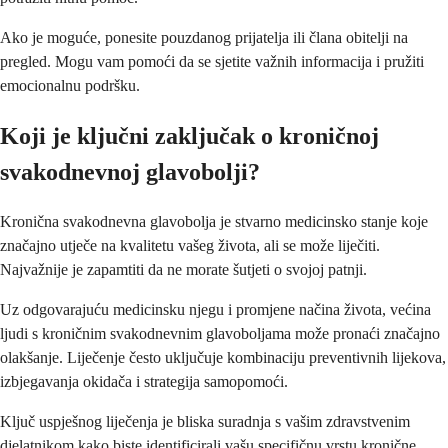
Ako je moguće, ponesite pouzdanog prijatelja ili člana obitelji na
pregled. Mogu vam pomoći da se sjetite važnih informacija i pružiti
emocionalnu podršku.
Koji je ključni zaključak o kroničnoj
svakodnevnoj glavobolji?
Kronična svakodnevna glavobolja je stvarno medicinsko stanje koje
značajno utječe na kvalitetu vašeg života, ali se može liječiti.
Najvažnije je zapamtiti da ne morate šutjeti o svojoj patnji.
Uz odgovarajuću medicinsku njegu i promjene načina života, većina
ljudi s kroničnim svakodnevnim glavoboljama može pronaći značajno
olakšanje. Liječenje često uključuje kombinaciju preventivnih lijekova,
izbjegavanja okidača i strategija samopomoći.
Ključ uspješnog liječenja je bliska suradnja s vašim zdravstvenim
djelatnikom kako biste identificirali vašu specifičnu vrstu kronične