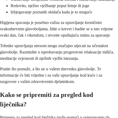
Redovito, nježno vježbanje poput šetnje ili joge
Izbjegavanje poznatih okidača kada je to moguće
Higijena spavanja je posebno važna za upravljanje kroničnim
svakodnevnim glavoboljama. Idite u krevet i budite se u isto vrijeme
svaki dan, čak i vikendom, i stvorite opuštajuću rutinu za spavanje.
Tehnike upravljanja stresom mogu značajno utjecati na učestalost
glavobolje. Razmislite o isprobavanju progresivne relaksacije mišića,
meditacije svjesnosti ili nježnih vježbi istezanja.
Pratite što pomaže, a što ne u vašem dnevniku glavobolje. Te
informacije će biti vrijedne i za vaše upravljanje kod kuće i za
razgovore s vašim zdravstvenim djelatnikom.
Kako se pripremiti za pregled kod
liječnika?
Priprema za pregled kod liječnika može pomoći u osiguravanju da