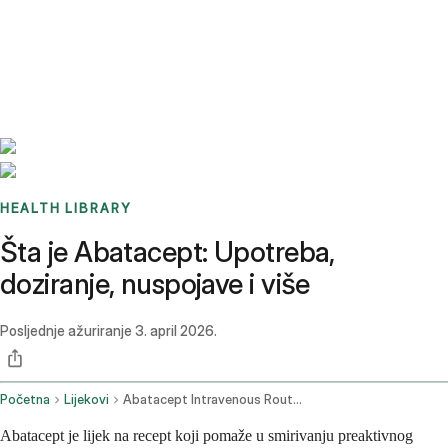
Benchmarks
Stories
FAQ
Sign up / Log in
HEALTH LIBRARY
Šta je Abatacept: Upotreba,
doziranje, nuspojave i više
Posljednje ažuriranje
3. april 2026.
Početna
Lijekovi
Abatacept Intravenous Route Subcutaneous Route
Abatacept je lijek na recept koji pomaže u smirivanju preaktivnog