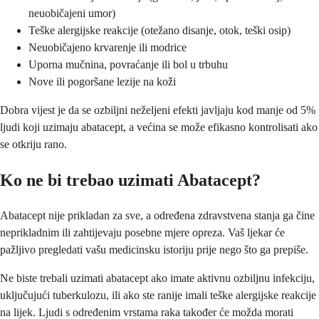
neuobičajeni umor)
Teške alergijske reakcije (otežano disanje, otok, teški osip)
Neuobičajeno krvarenje ili modrice
Uporna mučnina, povraćanje ili bol u trbuhu
Nove ili pogoršane lezije na koži
Dobra vijest je da se ozbiljni neželjeni efekti javljaju kod manje od 5%
ljudi koji uzimaju abatacept, a većina se može efikasno kontrolisati ako
se otkriju rano.
Ko ne bi trebao uzimati Abatacept?
Abatacept nije prikladan za sve, a određena zdravstvena stanja ga čine
neprikladnim ili zahtijevaju posebne mjere opreza. Vaš ljekar će
pažljivo pregledati vašu medicinsku istoriju prije nego što ga prepiše.
Ne biste trebali uzimati abatacept ako imate aktivnu ozbiljnu infekciju,
uključujući tuberkulozu, ili ako ste ranije imali teške alergijske reakcije
na lijek. Ljudi s određenim vrstama raka također će možda morati