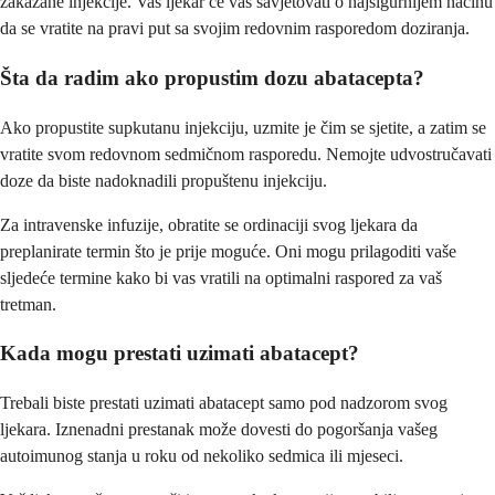
zakazane injekcije. Vaš ljekar će vas savjetovati o najsigurnijem načinu
da se vratite na pravi put sa svojim redovnim rasporedom doziranja.
Šta da radim ako propustim dozu abatacepta?
Ako propustite supkutanu injekciju, uzmite je čim se sjetite, a zatim se
vratite svom redovnom sedmičnom rasporedu. Nemojte udvostručavati
doze da biste nadoknadili propuštenu injekciju.
Za intravenske infuzije, obratite se ordinaciji svog ljekara da
preplanirate termin što je prije moguće. Oni mogu prilagoditi vaše
sljedeće termine kako bi vas vratili na optimalni raspored za vaš
tretman.
Kada mogu prestati uzimati abatacept?
Trebali biste prestati uzimati abatacept samo pod nadzorom svog
ljekara. Iznenadni prestanak može dovesti do pogoršanja vašeg
autoimunog stanja u roku od nekoliko sedmica ili mjeseci.