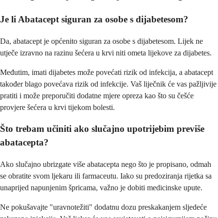
Je li Abatacept siguran za osobe s dijabetesom?
Da, abatacept je općenito siguran za osobe s dijabetesom. Lijek ne
utječe izravno na razinu šećera u krvi niti ometa lijekove za dijabetes.
Međutim, imati dijabetes može povećati rizik od infekcija, a abatacept
također blago povećava rizik od infekcije. Vaš liječnik će vas pažljivije
pratiti i može preporučiti dodatne mjere opreza kao što su češće
provjere šećera u krvi tijekom bolesti.
Što trebam učiniti ako slučajno upotrijebim previše
abatacepta?
Ako slučajno ubrizgate više abatacepta nego što je propisano, odmah
se obratite svom ljekaru ili farmaceutu. Iako su predoziranja rijetka sa
unaprijed napunjenim špricama, važno je dobiti medicinske upute.
Ne pokušavajte "uravnotežiti" dodatnu dozu preskakanjem sljedeće