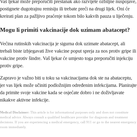
Vaš ljekar može preporučiti prestanak ako razvijete ozbiljne nuspojave,
postignete dugotrajnu remisiju ili trebate preći na drugi lijek. Oni će
kreirati plan za pažljivo praćenje tokom bilo kakvih pauza u liječenju.
Mogu li primiti vakcinacije dok uzimam abatacept?
Većina rutinskih vakcinacija je sigurna dok uzimate abatacept, ali
trebali biste izbjegavati žive vakcine poput spreja za nos protiv gripe ili
vakcine protiv šindre. Vaš ljekar će umjesto toga preporučiti injekciju
protiv gripe.
Zapravo je važno biti u toku sa vakcinacijama dok ste na abataceptu,
jer vas lijek može učiniti podložnijim određenim infekcijama. Planirajte
da primite svoje vakcine kada se osjećate dobro i ne doživljavate
nikakve aktivne infekcije.
Medical Disclaimer:
This article is for informational purposes only and does not constitute
medical advice. Always consult a qualified healthcare provider for diagnosis and treatment
decisions. If you are experiencing a medical emergency, call 911 or go to the nearest emergency
room immediately.