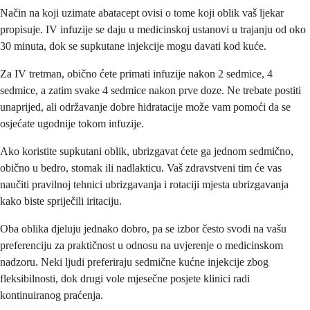
Način na koji uzimate abatacept ovisi o tome koji oblik vaš ljekar
propisuje. IV infuzije se daju u medicinskoj ustanovi u trajanju od oko
30 minuta, dok se supkutane injekcije mogu davati kod kuće.
Za IV tretman, obično ćete primati infuzije nakon 2 sedmice, 4
sedmice, a zatim svake 4 sedmice nakon prve doze. Ne trebate postiti
unaprijed, ali održavanje dobre hidratacije može vam pomoći da se
osjećate ugodnije tokom infuzije.
Ako koristite supkutani oblik, ubrizgavat ćete ga jednom sedmično,
obično u bedro, stomak ili nadlakticu. Vaš zdravstveni tim će vas
naučiti pravilnoj tehnici ubrizgavanja i rotaciji mjesta ubrizgavanja
kako biste spriječili iritaciju.
Oba oblika djeluju jednako dobro, pa se izbor često svodi na vašu
preferenciju za praktičnost u odnosu na uvjerenje o medicinskom
nadzoru. Neki ljudi preferiraju sedmične kućne injekcije zbog
fleksibilnosti, dok drugi vole mjesečne posjete klinici radi
kontinuiranog praćenja.