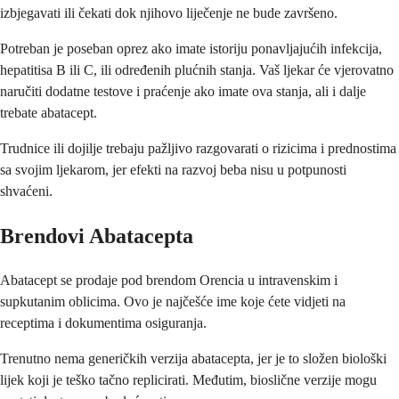
izbjegavati ili čekati dok njihovo liječenje ne bude završeno.
Potreban je poseban oprez ako imate istoriju ponavljajućih infekcija,
hepatitisa B ili C, ili određenih plućnih stanja. Vaš ljekar će vjerovatno
naručiti dodatne testove i praćenje ako imate ova stanja, ali i dalje
trebate abatacept.
Trudnice ili dojilje trebaju pažljivo razgovarati o rizicima i prednostima
sa svojim ljekarom, jer efekti na razvoj beba nisu u potpunosti
shvaćeni.
Brendovi Abatacepta
Abatacept se prodaje pod brendom Orencia u intravenskim i
supkutanim oblicima. Ovo je najčešće ime koje ćete vidjeti na
receptima i dokumentima osiguranja.
Trenutno nema generičkih verzija abatacepta, jer je to složen biološki
lijek koji je teško tačno replicirati. Međutim, bioslične verzije mogu