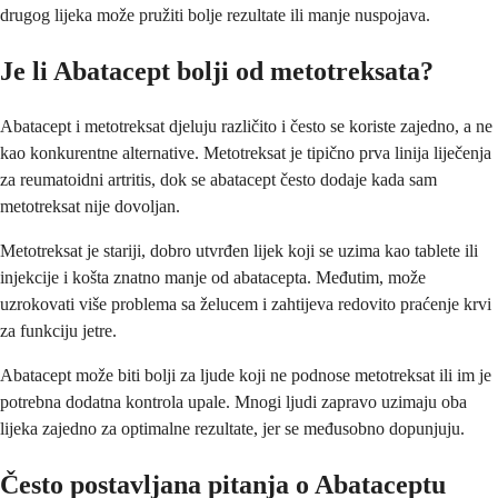
drugog lijeka može pružiti bolje rezultate ili manje nuspojava.
Je li Abatacept bolji od metotreksata?
Abatacept i metotreksat djeluju različito i često se koriste zajedno, a ne
kao konkurentne alternative. Metotreksat je tipično prva linija liječenja
za reumatoidni artritis, dok se abatacept često dodaje kada sam
metotreksat nije dovoljan.
Metotreksat je stariji, dobro utvrđen lijek koji se uzima kao tablete ili
injekcije i košta znatno manje od abatacepta. Međutim, može
uzrokovati više problema sa želucem i zahtijeva redovito praćenje krvi
za funkciju jetre.
Abatacept može biti bolji za ljude koji ne podnose metotreksat ili im je
potrebna dodatna kontrola upale. Mnogi ljudi zapravo uzimaju oba
lijeka zajedno za optimalne rezultate, jer se međusobno dopunjuju.
Često postavljana pitanja o Abataceptu