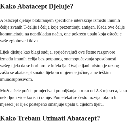
Kako Abatacept Djeluje?
Abatacept djeluje blokiranjem specifične interakcije između imunih
ćelija zvanih T-ćelije i ćelija koje prezentiraju antigen. Kada ove ćelije
komuniciraju na neprikladan način, one pokreću upalu koja oštećuje
vaše zglobove i tkiva.
Lijek djeluje kao blagi sudija, sprječavajući ove štetne razgovore
između imunih ćelija bez potpunog onemogućavanja sposobnosti
vašeg tijela da se bori protiv infekcija. Ovaj ciljani pristup je razlog
zašto se abatacept smatra lijekom umjerene jačine, a ne teškim
imunosupresivom.
Možda ćete početi primjećivati poboljšanja u roku od 2-3 mjeseca, iako
neki ljudi vide koristi i ranije. Pun efekat se često razvija tokom 6
mjeseci jer lijek postepeno smanjuje upalu u cijelom tijelu.
Kako Trebam Uzimati Abatacept?