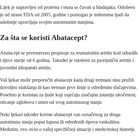
Lijek je napravljen od proteina i mora se čuvati u hladnjaku. Odobren
je od strane FDA od 2005. godine i pomogao je milionima ljudi da
udobnije upravljaju svojim autoimunim stanjima.
Za šta se koristi Abatacept?
Abatacept se prvenstveno propisuje za reumatoidni artritis kod odraslih
i djece starije od 6 godina. Također je odobren za psorijatični artritis i
juvenilni idiopatski artritis.
Vaš ljekar može preporučiti abatacept kada drugi tretmani nisu pružili
dovoljno olakšanja ili kao tretman prve linije u određenim slučajevima.
Posebno je koristan za ljude koji osjećaju značajnu jutarnju ukočenost,
oticanje zglobova i umor od svog autoimunog stanja.
Neki ljekari također koriste abatacept van označenog za druga
autoimuna stanja poput lupusa ili određenih tipova vaskulitisa.
Međutim, ovo ovisi o vašoj specifičnoj situaciji i medicinskoj historiji.