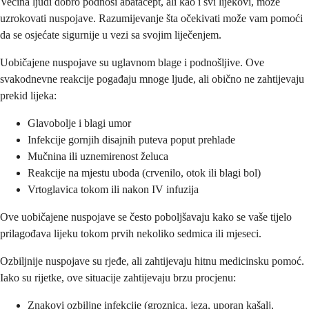
Većina ljudi dobro podnosi abatacept, ali kao i svi lijekovi, može
uzrokovati nuspojave. Razumijevanje šta očekivati može vam pomoći
da se osjećate sigurnije u vezi sa svojim liječenjem.
Uobičajene nuspojave su uglavnom blage i podnošljive. Ove
svakodnevne reakcije pogađaju mnoge ljude, ali obično ne zahtijevaju
prekid lijeka:
Glavobolje i blagi umor
Infekcije gornjih disajnih puteva poput prehlade
Mučnina ili uznemirenost želuca
Reakcije na mjestu uboda (crvenilo, otok ili blagi bol)
Vrtoglavica tokom ili nakon IV infuzija
Ove uobičajene nuspojave se često poboljšavaju kako se vaše tijelo
prilagođava lijeku tokom prvih nekoliko sedmica ili mjeseci.
Ozbiljnije nuspojave su rjeđe, ali zahtijevaju hitnu medicinsku pomoć.
Iako su rijetke, ove situacije zahtijevaju brzu procjenu:
Znakovi ozbiljne infekcije (groznica, jeza, uporan kašalj,