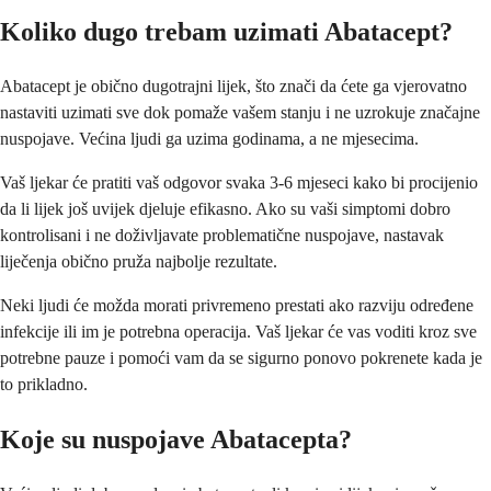
Koliko dugo trebam uzimati Abatacept?
Abatacept je obično dugotrajni lijek, što znači da ćete ga vjerovatno
nastaviti uzimati sve dok pomaže vašem stanju i ne uzrokuje značajne
nuspojave. Većina ljudi ga uzima godinama, a ne mjesecima.
Vaš ljekar će pratiti vaš odgovor svaka 3-6 mjeseci kako bi procijenio
da li lijek još uvijek djeluje efikasno. Ako su vaši simptomi dobro
kontrolisani i ne doživljavate problematične nuspojave, nastavak
liječenja obično pruža najbolje rezultate.
Neki ljudi će možda morati privremeno prestati ako razviju određene
infekcije ili im je potrebna operacija. Vaš ljekar će vas voditi kroz sve
potrebne pauze i pomoći vam da se sigurno ponovo pokrenete kada je
to prikladno.
Koje su nuspojave Abatacepta?