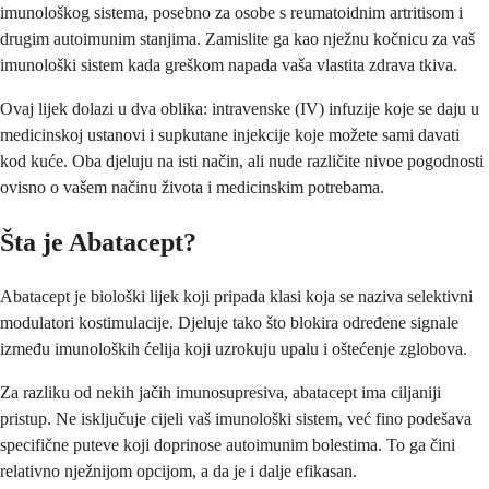
imunološkog sistema, posebno za osobe s reumatoidnim artritisom i
drugim autoimunim stanjima. Zamislite ga kao nježnu kočnicu za vaš
imunološki sistem kada greškom napada vaša vlastita zdrava tkiva.
Ovaj lijek dolazi u dva oblika: intravenske (IV) infuzije koje se daju u
medicinskoj ustanovi i supkutane injekcije koje možete sami davati
kod kuće. Oba djeluju na isti način, ali nude različite nivoe pogodnosti
ovisno o vašem načinu života i medicinskim potrebama.
Šta je Abatacept?
Abatacept je biološki lijek koji pripada klasi koja se naziva selektivni
modulatori kostimulacije. Djeluje tako što blokira određene signale
između imunoloških ćelija koji uzrokuju upalu i oštećenje zglobova.
Za razliku od nekih jačih imunosupresiva, abatacept ima ciljaniji
pristup. Ne isključuje cijeli vaš imunološki sistem, već fino podešava
specifične puteve koji doprinose autoimunim bolestima. To ga čini
relativno nježnijom opcijom, a da je i dalje efikasan.