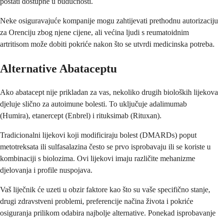
postati dostupne u budućnosti.
Neke osiguravajuće kompanije mogu zahtijevati prethodnu autorizaciju
za Orenciju zbog njene cijene, ali većina ljudi s reumatoidnim
artritisom može dobiti pokriće nakon što se utvrdi medicinska potreba.
Alternative Abataceptu
Ako abatacept nije prikladan za vas, nekoliko drugih bioloških lijekova
djeluje slično za autoimune bolesti. To uključuje adalimumab
(Humira), etanercept (Enbrel) i rituksimab (Rituxan).
Tradicionalni lijekovi koji modificiraju bolest (DMARDs) poput
metotreksata ili sulfasalazina često se prvo isprobavaju ili se koriste u
kombinaciji s biolozima. Ovi lijekovi imaju različite mehanizme
djelovanja i profile nuspojava.
Vaš liječnik će uzeti u obzir faktore kao što su vaše specifično stanje,
drugi zdravstveni problemi, preferencije načina života i pokriće
osiguranja prilikom odabira najbolje alternative. Ponekad isprobavanje