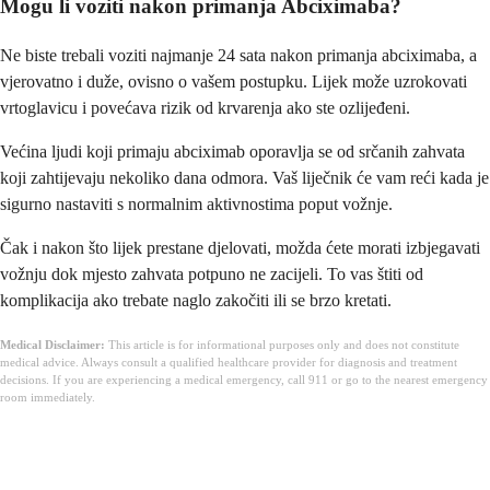
Mogu li voziti nakon primanja Abciximaba?
Ne biste trebali voziti najmanje 24 sata nakon primanja abciximaba, a
vjerovatno i duže, ovisno o vašem postupku. Lijek može uzrokovati
vrtoglavicu i povećava rizik od krvarenja ako ste ozlijeđeni.
Većina ljudi koji primaju abciximab oporavlja se od srčanih zahvata
koji zahtijevaju nekoliko dana odmora. Vaš liječnik će vam reći kada je
sigurno nastaviti s normalnim aktivnostima poput vožnje.
Čak i nakon što lijek prestane djelovati, možda ćete morati izbjegavati
vožnju dok mjesto zahvata potpuno ne zacijeli. To vas štiti od
komplikacija ako trebate naglo zakočiti ili se brzo kretati.
Medical Disclaimer:
This article is for informational purposes only and does not constitute
medical advice. Always consult a qualified healthcare provider for diagnosis and treatment
decisions. If you are experiencing a medical emergency, call 911 or go to the nearest emergency
room immediately.