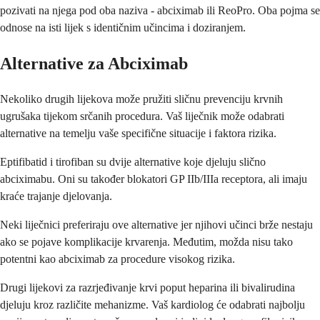
pozivati na njega pod oba naziva - abciximab ili ReoPro. Oba pojma se
odnose na isti lijek s identičnim učincima i doziranjem.
Alternative za Abciximab
Nekoliko drugih lijekova može pružiti sličnu prevenciju krvnih
ugrušaka tijekom srčanih procedura. Vaš liječnik može odabrati
alternative na temelju vaše specifične situacije i faktora rizika.
Eptifibatid i tirofiban su dvije alternative koje djeluju slično
abciximabu. Oni su također blokatori GP IIb/IIIa receptora, ali imaju
kraće trajanje djelovanja.
Neki liječnici preferiraju ove alternative jer njihovi učinci brže nestaju
ako se pojave komplikacije krvarenja. Međutim, možda nisu tako
potentni kao abciximab za procedure visokog rizika.
Drugi lijekovi za razrjeđivanje krvi poput heparina ili bivalirudina
djeluju kroz različite mehanizme. Vaš kardiolog će odabrati najbolju