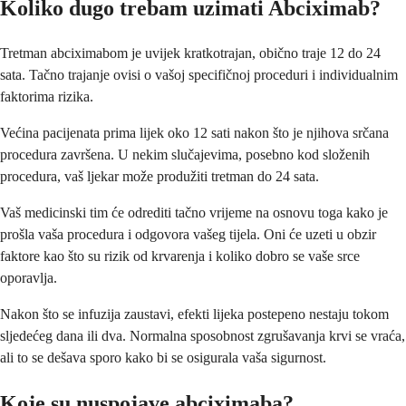
Koliko dugo trebam uzimati Abciximab?
Tretman abciximabom je uvijek kratkotrajan, obično traje 12 do 24
sata. Tačno trajanje ovisi o vašoj specifičnoj proceduri i individualnim
faktorima rizika.
Većina pacijenata prima lijek oko 12 sati nakon što je njihova srčana
procedura završena. U nekim slučajevima, posebno kod složenih
procedura, vaš ljekar može produžiti tretman do 24 sata.
Vaš medicinski tim će odrediti tačno vrijeme na osnovu toga kako je
prošla vaša procedura i odgovora vašeg tijela. Oni će uzeti u obzir
faktore kao što su rizik od krvarenja i koliko dobro se vaše srce
oporavlja.
Nakon što se infuzija zaustavi, efekti lijeka postepeno nestaju tokom
sljedećeg dana ili dva. Normalna sposobnost zgrušavanja krvi se vraća,
ali to se dešava sporo kako bi se osigurala vaša sigurnost.
Koje su nuspojave abciximaba?