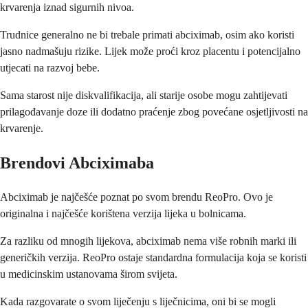
krvarenja iznad sigurnih nivoa.
Trudnice generalno ne bi trebale primati abciximab, osim ako koristi
jasno nadmašuju rizike. Lijek može proći kroz placentu i potencijalno
utjecati na razvoj bebe.
Sama starost nije diskvalifikacija, ali starije osobe mogu zahtijevati
prilagođavanje doze ili dodatno praćenje zbog povećane osjetljivosti na
krvarenje.
Brendovi Abciximaba
Abciximab je najčešće poznat po svom brendu ReoPro. Ovo je
originalna i najčešće korištena verzija lijeka u bolnicama.
Za razliku od mnogih lijekova, abciximab nema više robnih marki ili
generičkih verzija. ReoPro ostaje standardna formulacija koja se koristi
u medicinskim ustanovama širom svijeta.
Kada razgovarate o svom liječenju s liječnicima, oni bi se mogli