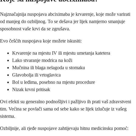
Najznačajnija nuspojava abciximaba je krvarenje, koje može varirati
od manjeg do ozbiljnog. To se dešava jer lijek namjerno smanjuje
sposobnost vaše krvi da se zgrušava.
Evo češćih nuspojava koje možete iskusiti:
Krvarenje na mjestu IV ili mjestu umetanja katetera
Lako stvaranje modrica na koži
Mučnina ili blaga nelagoda u stomaku
Glavobolja ili vrtoglavica
Bol u leđima, posebno na mjestu procedure
Nizak krvni pritisak
Ovi efekti su generalno podnošljivi i pažljivo ih prati vaš zdravstveni
tim. Većina se povlači sama od sebe kako se lijek izlučuje iz vašeg
sistema.
Ozbiljnije, ali rjeđe nuspojave zahtijevaju hitnu medicinsku pomoć: