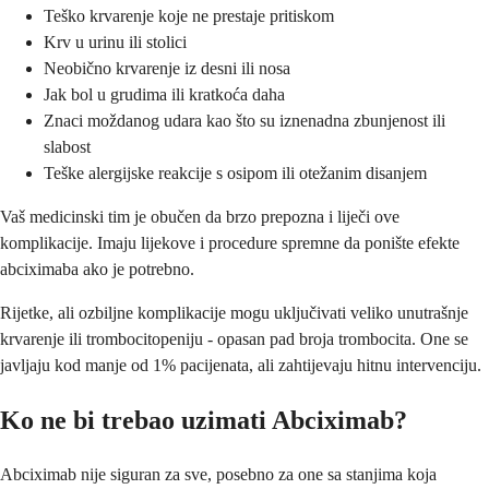
Teško krvarenje koje ne prestaje pritiskom
Krv u urinu ili stolici
Neobično krvarenje iz desni ili nosa
Jak bol u grudima ili kratkoća daha
Znaci moždanog udara kao što su iznenadna zbunjenost ili
slabost
Teške alergijske reakcije s osipom ili otežanim disanjem
Vaš medicinski tim je obučen da brzo prepozna i liječi ove
komplikacije. Imaju lijekove i procedure spremne da ponište efekte
abciximaba ako je potrebno.
Rijetke, ali ozbiljne komplikacije mogu uključivati ​​veliko unutrašnje
krvarenje ili trombocitopeniju - opasan pad broja trombocita. One se
javljaju kod manje od 1% pacijenata, ali zahtijevaju hitnu intervenciju.
Ko ne bi trebao uzimati Abciximab?
Abciximab nije siguran za sve, posebno za one sa stanjima koja