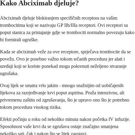
Kako Abciximab djeluje?
Abciximab djeluje blokiranjem specifičnih receptora na vašim
trombocitima koji se nazivaju GP IIb/IIIa receptori. Ovi receptori su
poput stanica za pristajanje gdje se trombociti normalno povezuju kako
bi formirali ugruške.
Kada se abciximab veže za ove receptore, sprječava trombocite da se
povežu. Ovo je posebno važno tokom srčanih procedura jer alati i
uređaji koji se koriste ponekad mogu pokrenuti neželjeno stvaranje
ugrušaka.
Ovaj lijek se smatra vrlo jakim - mnogo snažnijim od uobičajenih
lijekova za razrjeđivanje krvi poput aspirina. Pruža intenzivnu, ali
privremenu zaštitu od zgrušavanja, što je upravo ono što je potrebno
tokom procedura visokog rizika.
Efekti počinju u roku od nekoliko minuta nakon početka IV infuzije.
Sposobnost vaše krvi da se zgrušava ostaje značajno smanjena
nekoliko sati, čak i nakon što se lijek zaustavi.