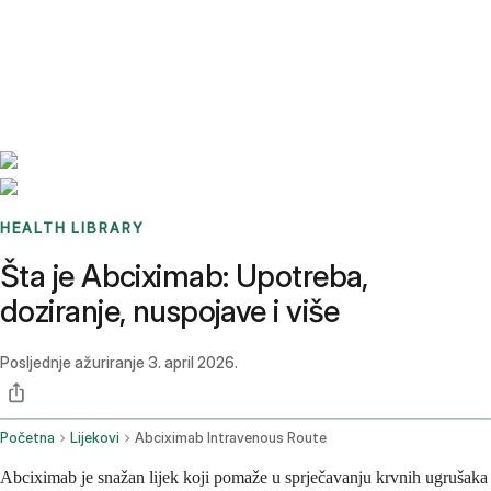
Benchmarks
Stories
FAQ
Sign up / Log in
HEALTH LIBRARY
Šta je Abciximab: Upotreba,
doziranje, nuspojave i više
Posljednje ažuriranje
3. april 2026.
Početna
Lijekovi
Abciximab Intravenous Route
Abciximab je snažan lijek koji pomaže u sprječavanju krvnih ugrušaka