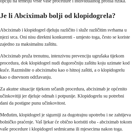
opciju na temelju vrste vaše procedure i individualnog profila rizika.
Je li Abciximab bolji od klopidogrela?
Abciximab i klopidogrel djeluju različito i služe različitim svrhama u
njezi srca. Oni nisu direktni konkurenti - umjesto toga, često se koriste
zajedno za maksimalnu zaštitu.
Abciximab pruža trenutnu, intenzivnu prevenciju ugrušaka tijekom
procedura, dok klopidogrel nudi dugoročniju zaštitu koju uzimate kod
kuće. Razmislite o abciximabu kao o hitnoj zaštiti, a o klopidogrelu
kao o dnevnom održavanju.
Za akutne situacije tijekom srčanih procedura, abciximab je općenito
učinkovitiji jer djeluje odmah i potpunije. Klopidogrelu su potrebni
dani da postigne punu učinkovitost.
Međutim, klopidogrel je sigurniji za dugotrajnu upotrebu i ne zahtijeva
bolničko praćenje. Vaš ljekar će obično koristiti oba - abciximab tokom
vaše procedure i klopidogrel sedmicama ili mjesecima nakon toga.