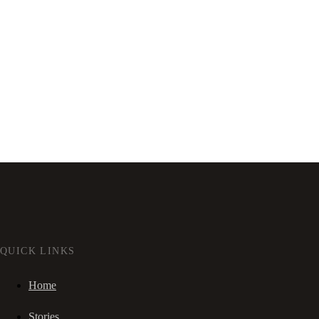
QUICK LINKS
Home
Stories