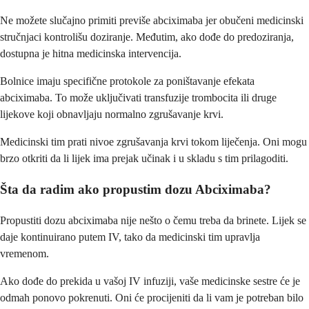
Ne možete slučajno primiti previše abciximaba jer obučeni medicinski
stručnjaci kontrolišu doziranje. Međutim, ako dođe do predoziranja,
dostupna je hitna medicinska intervencija.
Bolnice imaju specifične protokole za poništavanje efekata
abciximaba. To može uključivati transfuzije trombocita ili druge
lijekove koji obnavljaju normalno zgrušavanje krvi.
Medicinski tim prati nivoe zgrušavanja krvi tokom liječenja. Oni mogu
brzo otkriti da li lijek ima prejak učinak i u skladu s tim prilagoditi.
Šta da radim ako propustim dozu Abciximaba?
Propustiti dozu abciximaba nije nešto o čemu treba da brinete. Lijek se
daje kontinuirano putem IV, tako da medicinski tim upravlja
vremenom.
Ako dođe do prekida u vašoj IV infuziji, vaše medicinske sestre će je
odmah ponovo pokrenuti. Oni će procijeniti da li vam je potreban bilo