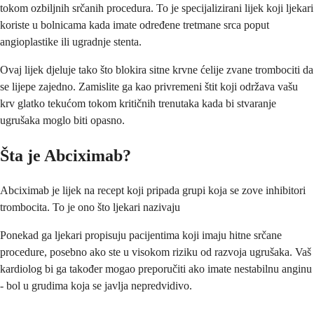
tokom ozbiljnih srčanih procedura. To je specijalizirani lijek koji ljekari
koriste u bolnicama kada imate određene tretmane srca poput
angioplastike ili ugradnje stenta.
Ovaj lijek djeluje tako što blokira sitne krvne ćelije zvane trombociti da
se lijepe zajedno. Zamislite ga kao privremeni štit koji održava vašu
krv glatko tekućom tokom kritičnih trenutaka kada bi stvaranje
ugrušaka moglo biti opasno.
Šta je Abciximab?
Abciximab je lijek na recept koji pripada grupi koja se zove inhibitori
trombocita. To je ono što ljekari nazivaju
Ponekad ga ljekari propisuju pacijentima koji imaju hitne srčane
procedure, posebno ako ste u visokom riziku od razvoja ugrušaka. Vaš
kardiolog bi ga također mogao preporučiti ako imate nestabilnu anginu
- bol u grudima koja se javlja nepredvidivo.