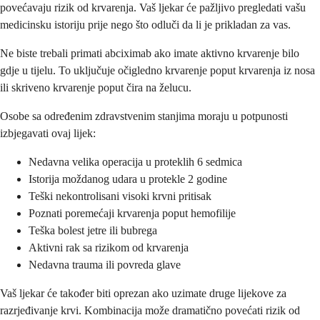
povećavaju rizik od krvarenja. Vaš ljekar će pažljivo pregledati vašu
medicinsku istoriju prije nego što odluči da li je prikladan za vas.
Ne biste trebali primati abciximab ako imate aktivno krvarenje bilo
gdje u tijelu. To uključuje očigledno krvarenje poput krvarenja iz nosa
ili skriveno krvarenje poput čira na želucu.
Osobe sa određenim zdravstvenim stanjima moraju u potpunosti
izbjegavati ovaj lijek:
Nedavna velika operacija u proteklih 6 sedmica
Istorija moždanog udara u protekle 2 godine
Teški nekontrolisani visoki krvni pritisak
Poznati poremećaji krvarenja poput hemofilije
Teška bolest jetre ili bubrega
Aktivni rak sa rizikom od krvarenja
Nedavna trauma ili povreda glave
Vaš ljekar će također biti oprezan ako uzimate druge lijekove za
razrjeđivanje krvi. Kombinacija može dramatično povećati rizik od