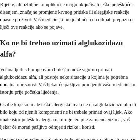
Rijetke, ali ozbiljne komplikacije mogu uključivati teške poteškoće s
disanjem, značajne promjene krvnog pritiska ili alergijske reakcije
opasne po život. Vaš medicinski tim je obučen da odmah prepozna i
liječi ove reakcije ako se pojave.
Ko ne bi trebao uzimati alglukozidazu
alfa?
Većina ljudi s Pompeovom bolešću može sigurno primati
alglukozidazu alfa, ali postoje neke situacije u kojima je potrebna
dodatna opreznost. Vaš ljekar će pažljivo procijeniti vašu medicinsku
istoriju prije početka liječenja.
Osobe koje su imale teške alergijske reakcije na alglukozidazu alfa ili
bilo koju od njenih komponenti ne bi trebale primati ovaj lijek. Ako
imate istoriju teških alergija na druge terapije zamjene enzima, vaš
ljekar će morati pažljivo odmjeriti rizike i koristi.
Pacijenti sa određenim srčanim oboljenjima mogu zahtijevati poseban