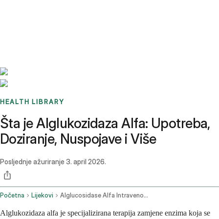
Benchmarks
Stories
FAQ
Sign up / Log in
HEALTH LIBRARY
Šta je Alglukozidaza Alfa: Upotreba,
Doziranje, Nuspojave i Više
Posljednje ažuriranje
3. april 2026.
Početna
Lijekovi
Alglucosidase Alfa Intravenous Route
Alglukozidaza alfa je specijalizirana terapija zamjene enzima koja se