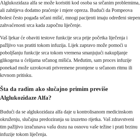
Alglukozidaza alfa se može koristiti kod osoba sa srčanim problemima,
ali zahtijeva dodatno praćenje i mjere opreza. Budući da Pompeova
bolest često pogađa srčani mišić, mnogi pacijenti imaju određeni stepen
zahvaćenosti srca kada započnu liječenje.
Vaš ljekar će obaviti testove funkcije srca prije početka liječenja i
pažljivo vas pratiti tokom infuzija. Lijek zapravo može pomoći u
poboljšanju funkcije srca tokom vremena smanjujući nakupljanje
glikogena u ćelijama srčanog mišića. Međutim, sam proces infuzije
ponekad može uzrokovati privremene promjene u srčanom ritmu ili
krvnom pritisku.
Šta da radim ako slučajno primim previše
Alglukozidaze Alfa?
Budući da se alglukozidaza alfa daje u kontrolisanom medicinskom
okruženju, slučajna predoziranja su izuzetno rijetka. Vaš zdravstveni
tim pažljivo izračunava vašu dozu na osnovu vaše težine i prati brzinu
infuzije tokom liječenja.