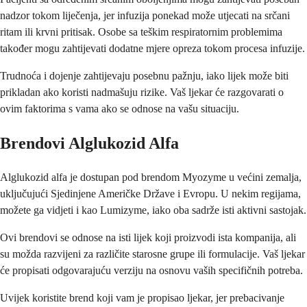
nadzor tokom liječenja, jer infuzija ponekad može utjecati na srčani
ritam ili krvni pritisak. Osobe sa teškim respiratornim problemima
također mogu zahtijevati dodatne mjere opreza tokom procesa infuzije.
Trudnoća i dojenje zahtijevaju posebnu pažnju, iako lijek može biti
prikladan ako koristi nadmašuju rizike. Vaš ljekar će razgovarati o
ovim faktorima s vama ako se odnose na vašu situaciju.
Brendovi Alglukozid Alfa
Alglukozid alfa je dostupan pod brendom Myozyme u većini zemalja,
uključujući Sjedinjene Američke Države i Evropu. U nekim regijama,
možete ga vidjeti i kao Lumizyme, iako oba sadrže isti aktivni sastojak.
Ovi brendovi se odnose na isti lijek koji proizvodi ista kompanija, ali
su možda razvijeni za različite starosne grupe ili formulacije. Vaš ljekar
će propisati odgovarajuću verziju na osnovu vaših specifičnih potreba.
Uvijek koristite brend koji vam je propisao ljekar, jer prebacivanje