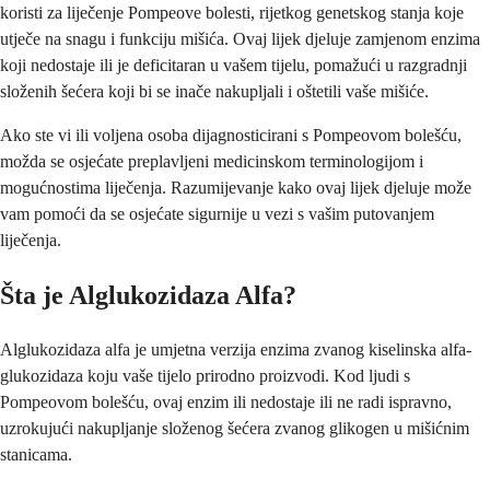
koristi za liječenje Pompeove bolesti, rijetkog genetskog stanja koje
utječe na snagu i funkciju mišića. Ovaj lijek djeluje zamjenom enzima
koji nedostaje ili je deficitaran u vašem tijelu, pomažući u razgradnji
složenih šećera koji bi se inače nakupljali i oštetili vaše mišiće.
Ako ste vi ili voljena osoba dijagnosticirani s Pompeovom bolešću,
možda se osjećate preplavljeni medicinskom terminologijom i
mogućnostima liječenja. Razumijevanje kako ovaj lijek djeluje može
vam pomoći da se osjećate sigurnije u vezi s vašim putovanjem
liječenja.
Šta je Alglukozidaza Alfa?
Alglukozidaza alfa je umjetna verzija enzima zvanog kiselinska alfa-
glukozidaza koju vaše tijelo prirodno proizvodi. Kod ljudi s
Pompeovom bolešću, ovaj enzim ili nedostaje ili ne radi ispravno,
uzrokujući nakupljanje složenog šećera zvanog glikogen u mišićnim
stanicama.