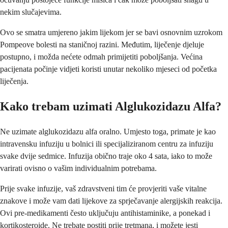
nekim slučajevima.
Ovo se smatra umjereno jakim lijekom jer se bavi osnovnim uzrokom
Pompeove bolesti na staničnoj razini. Međutim, liječenje djeluje
postupno, i možda nećete odmah primijetiti poboljšanja. Većina
pacijenata počinje vidjeti koristi unutar nekoliko mjeseci od početka
liječenja.
Kako trebam uzimati Alglukozidazu Alfa?
Ne uzimate alglukozidazu alfa oralno. Umjesto toga, primate je kao
intravensku infuziju u bolnici ili specijaliziranom centru za infuziju
svake dvije sedmice. Infuzija obično traje oko 4 sata, iako to može
varirati ovisno o vašim individualnim potrebama.
Prije svake infuzije, vaš zdravstveni tim će provjeriti vaše vitalne
znakove i može vam dati lijekove za sprječavanje alergijskih reakcija.
Ovi pre-medikamenti često uključuju antihistaminike, a ponekad i
kortikosteroide. Ne trebate postiti prije tretmana, i možete jesti