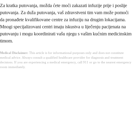
Za kratka putovanja, možda ćete moći zakazati infuzije prije i poslije
putovanja. Za duža putovanja, vaš zdravstveni tim vam može pomoći
da pronađete kvalifikovane centre za infuziju na drugim lokacijama.
Mnogi specijalizovani centri imaju iskustva u liječenju pacijenata na
putovanju i mogu koordinirati vašu njegu s vašim kućnim medicinskim
timom.
Medical Disclaimer:
This article is for informational purposes only and does not constitute
medical advice. Always consult a qualified healthcare provider for diagnosis and treatment
decisions. If you are experiencing a medical emergency, call 911 or go to the nearest emergency
room immediately.