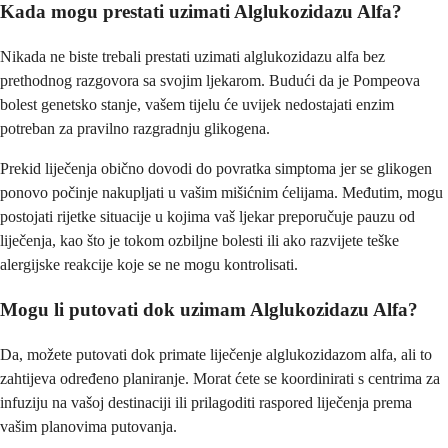
Kada mogu prestati uzimati Alglukozidazu Alfa?
Nikada ne biste trebali prestati uzimati alglukozidazu alfa bez
prethodnog razgovora sa svojim ljekarom. Budući da je Pompeova
bolest genetsko stanje, vašem tijelu će uvijek nedostajati enzim
potreban za pravilno razgradnju glikogena.
Prekid liječenja obično dovodi do povratka simptoma jer se glikogen
ponovo počinje nakupljati u vašim mišićnim ćelijama. Međutim, mogu
postojati rijetke situacije u kojima vaš ljekar preporučuje pauzu od
liječenja, kao što je tokom ozbiljne bolesti ili ako razvijete teške
alergijske reakcije koje se ne mogu kontrolisati.
Mogu li putovati dok uzimam Alglukozidazu Alfa?
Da, možete putovati dok primate liječenje alglukozidazom alfa, ali to
zahtijeva određeno planiranje. Morat ćete se koordinirati s centrima za
infuziju na vašoj destinaciji ili prilagoditi raspored liječenja prema
vašim planovima putovanja.