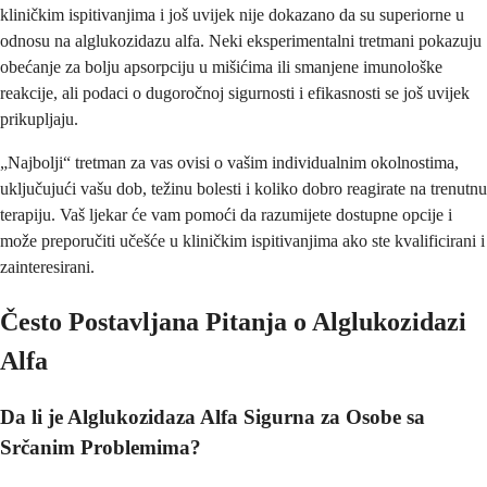
kliničkim ispitivanjima i još uvijek nije dokazano da su superiorne u
odnosu na alglukozidazu alfa. Neki eksperimentalni tretmani pokazuju
obećanje za bolju apsorpciju u mišićima ili smanjene imunološke
reakcije, ali podaci o dugoročnoj sigurnosti i efikasnosti se još uvijek
prikupljaju.
„Najbolji“ tretman za vas ovisi o vašim individualnim okolnostima,
uključujući vašu dob, težinu bolesti i koliko dobro reagirate na trenutnu
terapiju. Vaš ljekar će vam pomoći da razumijete dostupne opcije i
može preporučiti učešće u kliničkim ispitivanjima ako ste kvalificirani i
zainteresirani.
Često Postavljana Pitanja o Alglukozidazi
Alfa
Da li je Alglukozidaza Alfa Sigurna za Osobe sa
Srčanim Problemima?