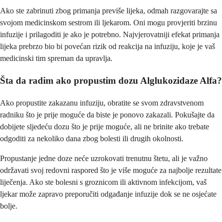
Ako ste zabrinuti zbog primanja previše lijeka, odmah razgovarajte sa
svojom medicinskom sestrom ili ljekarom. Oni mogu provjeriti brzinu
infuzije i prilagoditi je ako je potrebno. Najvjerovatniji efekat primanja
lijeka prebrzo bio bi povećan rizik od reakcija na infuziju, koje je vaš
medicinski tim spreman da upravlja.
Šta da radim ako propustim dozu Alglukozidaze Alfa?
Ako propustite zakazanu infuziju, obratite se svom zdravstvenom
radniku što je prije moguće da biste je ponovo zakazali. Pokušajte da
dobijete sljedeću dozu što je prije moguće, ali ne brinite ako trebate
odgoditi za nekoliko dana zbog bolesti ili drugih okolnosti.
Propustanje jedne doze neće uzrokovati trenutnu štetu, ali je važno
održavati svoj redovni raspored što je više moguće za najbolje rezultate
liječenja. Ako ste bolesni s groznicom ili aktivnom infekcijom, vaš
ljekar može zapravo preporučiti odgađanje infuzije dok se ne osjećate
bolje.