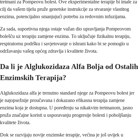
tretmani za Pompeovu bolest. Ove eksperimentalne terapije bi imale za
cilj da vašem tijelu pruže genetske instrukcije za stvaranje vlastitog
enzima, potencijalno smanjujući potrebu za redovnim infuzijama.
Za sada, suportivna njega ostaje važan dio upravljanja Pompeovom
bolešću uz terapiju zamjene enzima. To uključuje fizikalnu terapiju,
respiratornu podršku i savjetovanje o ishrani kako bi se pomoglo u
održavanju vašeg općeg zdravlja i kvalitete života.
Da li je Alglukozidaza Alfa Bolja od Ostalih
Enzimskih Terapija?
Alglukozidaza alfa je trenutno standard njege za Pompeovu bolest jer
je najopsežnije proučavana i dokazano efikasna terapija zamjene
enzima koja je dostupna. U poređenju sa nikakvim tretmanom, jasno
pruža značajne koristi u usporavanju progresije bolesti i poboljšanju
kvalitete života.
Dok se razvijaju novije enzimske terapije, većina je još uvijek u