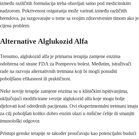
između različitih formulacija treba obavljati samo pod medicinskim
nadzorom. Pokrivenost osiguranja može varirati između različitih
brendova, pa razgovarajte o tome sa svojim zdravstvenim timom ako je
cijena problem.
Alternative Alglukozid Alfa
Trenutno, alglukozid alfa je primarna terapija zamjene enzima
odobrena od strane FDA za Pompeovu bolest. Međutim, istraživači
rade na razvoju alternativnih tretmana koji bi mogli ponuditi
poboljšanu efikasnost ili praktičnost.
Neke novije terapije zamjene enzima su u kliničkim ispitivanjima,
uključujući modificirane verzije alglukozid alfa koje mogu bolje
djelovati kod određenih pacijenata. Ovi eksperimentalni tretmani imaju
za cilj poboljšati koliko dobro enzim ulazi u mišićne ćelije ili smanjiti
imunološki odgovor.
Pristupi genske terapije se također proučavaju kao potencijalni budući