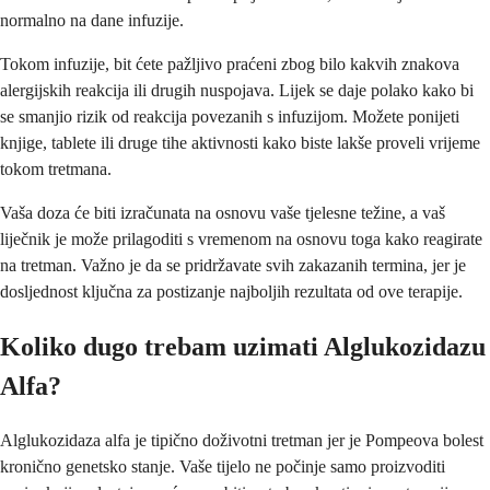
normalno na dane infuzije.
Tokom infuzije, bit ćete pažljivo praćeni zbog bilo kakvih znakova
alergijskih reakcija ili drugih nuspojava. Lijek se daje polako kako bi
se smanjio rizik od reakcija povezanih s infuzijom. Možete ponijeti
knjige, tablete ili druge tihe aktivnosti kako biste lakše proveli vrijeme
tokom tretmana.
Vaša doza će biti izračunata na osnovu vaše tjelesne težine, a vaš
liječnik je može prilagoditi s vremenom na osnovu toga kako reagirate
na tretman. Važno je da se pridržavate svih zakazanih termina, jer je
dosljednost ključna za postizanje najboljih rezultata od ove terapije.
Koliko dugo trebam uzimati Alglukozidazu
Alfa?
Alglukozidaza alfa je tipično doživotni tretman jer je Pompeova bolest
kronično genetsko stanje. Vaše tijelo ne počinje samo proizvoditi