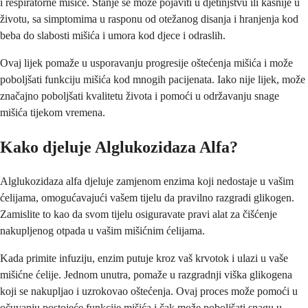
i respiratorne mišiće. Stanje se može pojaviti u djetinjstvu ili kasnije u
životu, sa simptomima u rasponu od otežanog disanja i hranjenja kod
beba do slabosti mišića i umora kod djece i odraslih.
Ovaj lijek pomaže u usporavanju progresije oštećenja mišića i može
poboljšati funkciju mišića kod mnogih pacijenata. Iako nije lijek, može
značajno poboljšati kvalitetu života i pomoći u održavanju snage
mišića tijekom vremena.
Kako djeluje Alglukozidaza Alfa?
Alglukozidaza alfa djeluje zamjenom enzima koji nedostaje u vašim
ćelijama, omogućavajući vašem tijelu da pravilno razgradi glikogen.
Zamislite to kao da svom tijelu osiguravate pravi alat za čišćenje
nakupljenog otpada u vašim mišićnim ćelijama.
Kada primite infuziju, enzim putuje kroz vaš krvotok i ulazi u vaše
mišićne ćelije. Jednom unutra, pomaže u razgradnji viška glikogena
koji se nakupljao i uzrokovao oštećenja. Ovaj proces može pomoći u
očuvanju postojeće funkcije mišića i čak može poboljšati snagu u