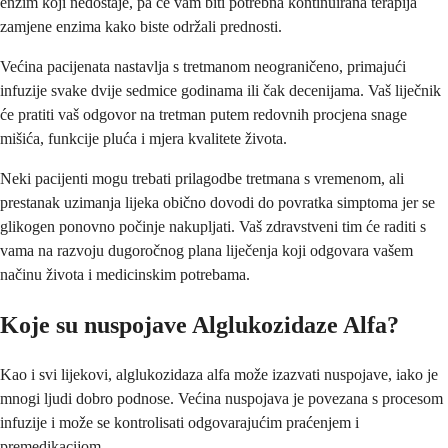
enzim koji nedostaje, pa će vam biti potrebna kontinuirana terapija
zamjene enzima kako biste održali prednosti.
Većina pacijenata nastavlja s tretmanom neograničeno, primajući
infuzije svake dvije sedmice godinama ili čak decenijama. Vaš liječnik
će pratiti vaš odgovor na tretman putem redovnih procjena snage
mišića, funkcije pluća i mjera kvalitete života.
Neki pacijenti mogu trebati prilagodbe tretmana s vremenom, ali
prestanak uzimanja lijeka obično dovodi do povratka simptoma jer se
glikogen ponovno počinje nakupljati. Vaš zdravstveni tim će raditi s
vama na razvoju dugoročnog plana liječenja koji odgovara vašem
načinu života i medicinskim potrebama.
Koje su nuspojave Alglukozidaze Alfa?
Kao i svi lijekovi, alglukozidaza alfa može izazvati nuspojave, iako je
mnogi ljudi dobro podnose. Većina nuspojava je povezana s procesom
infuzije i može se kontrolisati odgovarajućim praćenjem i
premedikacijom.