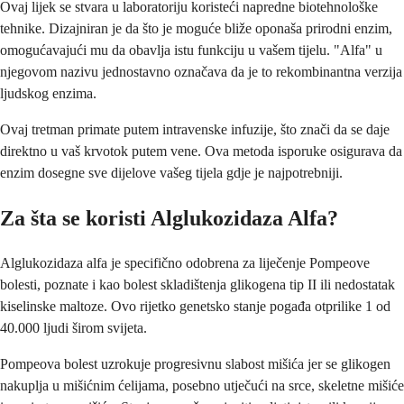
Ovaj lijek se stvara u laboratoriju koristeći napredne biotehnološke
tehnike. Dizajniran je da što je moguće bliže oponaša prirodni enzim,
omogućavajući mu da obavlja istu funkciju u vašem tijelu. "Alfa" u
njegovom nazivu jednostavno označava da je to rekombinantna verzija
ljudskog enzima.
Ovaj tretman primate putem intravenske infuzije, što znači da se daje
direktno u vaš krvotok putem vene. Ova metoda isporuke osigurava da
enzim dosegne sve dijelove vašeg tijela gdje je najpotrebniji.
Za šta se koristi Alglukozidaza Alfa?
Alglukozidaza alfa je specifično odobrena za liječenje Pompeove
bolesti, poznate i kao bolest skladištenja glikogena tip II ili nedostatak
kiselinske maltoze. Ovo rijetko genetsko stanje pogađa otprilike 1 od
40.000 ljudi širom svijeta.
Pompeova bolest uzrokuje progresivnu slabost mišića jer se glikogen
nakuplja u mišićnim ćelijama, posebno utječući na srce, skeletne mišiće