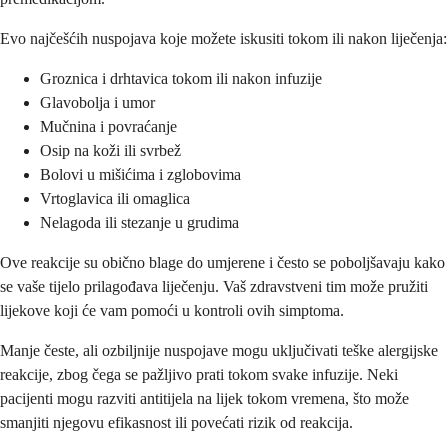
Evo najčešćih nuspojava koje možete iskusiti tokom ili nakon liječenja:
Groznica i drhtavica tokom ili nakon infuzije
Glavobolja i umor
Mučnina i povraćanje
Osip na koži ili svrbež
Bolovi u mišićima i zglobovima
Vrtoglavica ili omaglica
Nelagoda ili stezanje u grudima
Ove reakcije su obično blage do umjerene i često se poboljšavaju kako
se vaše tijelo prilagođava liječenju. Vaš zdravstveni tim može pružiti
lijekove koji će vam pomoći u kontroli ovih simptoma.
Manje česte, ali ozbiljnije nuspojave mogu uključivati teške alergijske
reakcije, zbog čega se pažljivo prati tokom svake infuzije. Neki
pacijenti mogu razviti antitijela na lijek tokom vremena, što može
smanjiti njegovu efikasnost ili povećati rizik od reakcija.