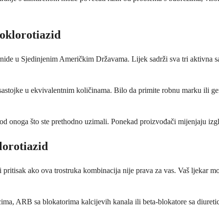
oklorotiazid
de u Sjedinjenim Američkim Državama. Lijek sadrži sva tri aktivna sas
astojke u ekvivalentnim količinama. Bilo da primite robnu marku ili gene
d onoga što ste prethodno uzimali. Ponekad proizvođači mijenjaju izgled s
lorotiazid
 pritisak ako ova trostruka kombinacija nije prava za vas. Vaš ljekar mo
ma, ARB sa blokatorima kalcijevih kanala ili beta-blokatore sa diureti