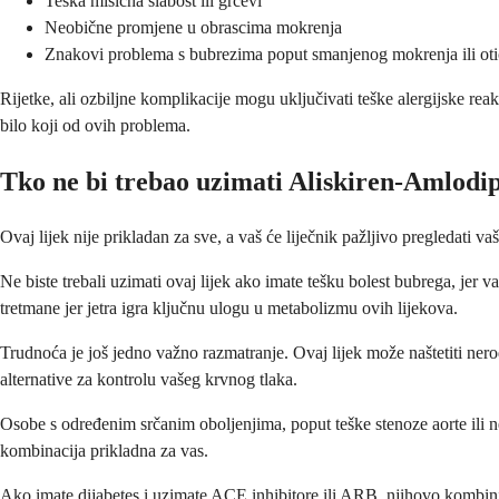
Teška mišićna slabost ili grčevi
Neobične promjene u obrascima mokrenja
Znakovi problema s bubrezima poput smanjenog mokrenja ili oti
Rijetke, ali ozbiljne komplikacije mogu uključivati teške alergijske rea
bilo koji od ovih problema.
Tko ne bi trebao uzimati Aliskiren-Amlodi
Ovaj lijek nije prikladan za sve, a vaš će liječnik pažljivo pregledati 
Ne biste trebali uzimati ovaj lijek ako imate tešku bolest bubrega, jer v
tretmane jer jetra igra ključnu ulogu u metabolizmu ovih lijekova.
Trudnoća je još jedno važno razmatranje. Ovaj lijek može naštetiti nerođe
alternative za kontrolu vašeg krvnog tlaka.
Osobe s određenim srčanim oboljenjima, poput teške stenoze aorte ili nest
kombinacija prikladna za vas.
Ako imate dijabetes i uzimate ACE inhibitore ili ARB, njihovo kombinir