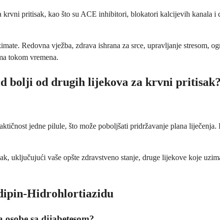
krvni pritisak, kao što su ACE inhibitori, blokatori kalcijevih kanala i 
zimate. Redovna vježba, zdrava ishrana za srce, upravljanje stresom, og
vima tokom vremena.
d bolji od drugih lijekova za krvni pritisak
tičnost jedne pilule, što može poboljšati pridržavanje plana liječenja. 
isak, uključujući vaše opšte zdravstveno stanje, druge lijekove koje uzi
dipin-Hidrohlortiazidu
za osobe sa dijabetesom?