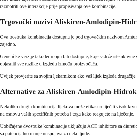
razmotriti ove interakcije prije propisivanja ove kombinacije.
Trgovački nazivi Aliskiren-Amlodipin-Hidr
Ova trostruka kombinacija dostupna je pod trgovačkim nazivom Amturni
zajedno.
Generičke verzije također mogu biti dostupne, koje sadrže iste aktivne s
objasniti sve razlike u izgledu između proizvođača.
Uvijek provjerite sa svojim ljekarnikom ako vaš lijek izgleda drugačije o
Alternative za Aliskiren-Amlodipin-Hidrok
Nekoliko drugih kombinacija lijekova može efikasno liječiti visok krvni
na osnovu vaših specifičnih potreba i toga kako reagujete na liječenje.
Uobičajene dvostruke kombinacije uključuju ACE inhibitore sa diuretici
sa potencijalno manje nuspojava za neke ljude.