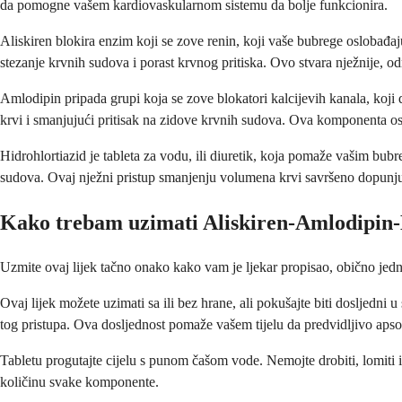
da pomogne vašem kardiovaskularnom sistemu da bolje funkcionira.
Aliskiren blokira enzim koji se zove renin, koji vaše bubrege oslobađaj
stezanje krvnih sudova i porast krvnog pritiska. Ovo stvara nježnije, od
Amlodipin pripada grupi koja se zove blokatori kalcijevih kanala, koji
krvi i smanjujući pritisak na zidove krvnih sudova. Ova komponenta os
Hidrohlortiazid je tableta za vodu, ili diuretik, koja pomaže vašim bub
sudova. Ovaj nježni pristup smanjenju volumena krvi savršeno dopunj
Kako trebam uzimati Aliskiren-Amlodipin-
Uzmite ovaj lijek tačno onako kako vam je ljekar propisao, obično jed
Ovaj lijek možete uzimati sa ili bez hrane, ali pokušajte biti dosljedn
tog pristupa. Ova dosljednost pomaže vašem tijelu da predvidljivo apsor
Tabletu progutajte cijelu s punom čašom vode. Nemojte drobiti, lomiti il
količinu svake komponente.