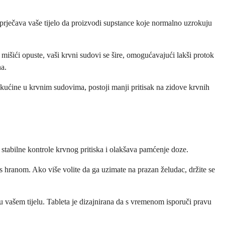
sprječava vaše tijelo da proizvodi supstance koje normalno uzrokuju
mišići opuste, vaši krvni sudovi se šire, omogućavajući lakši protok
na.
tekućine u krvnim sudovima, postoji manji pritisak na zidove krvnih
stabilne kontrole krvnog pritiska i olakšava pamćenje doze.
 s hranom. Ako više volite da ga uzimate na prazan želudac, držite se
a u vašem tijelu. Tableta je dizajnirana da s vremenom isporuči pravu