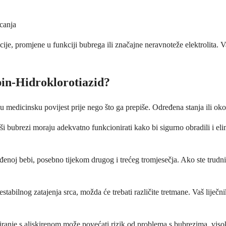
canja
kcije, promjene u funkciji bubrega ili značajne neravnoteže elektrolita. 
pin-Hidroklorotiazid?
vašu medicinsku povijest prije nego što ga prepiše. Određena stanja ili 
aši bubrezi moraju adekvatno funkcionirati kako bi sigurno obradili i eli
noj bebi, posebno tijekom drugog i trećeg tromjesečja. Ako ste trudni, pla
abilnog zatajenja srca, možda će trebati različite tretmane. Vaš liječnik
anje s aliskirenom može povećati rizik od problema s bubrezima, visokih