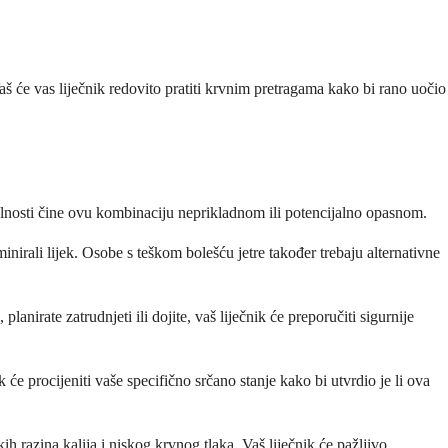
Vaš će vas liječnik redovito pratiti krvnim pretragama kako bi rano uočio
okolnosti čine ovu kombinaciju neprikladnom ili potencijalno opasnom.
minirali lijek. Osobe s teškom bolešću jetre također trebaju alternativne
nirate zatrudnjeti ili dojite, vaš liječnik će preporučiti sigurnije
 će procijeniti vaše specifično srčano stanje kako bi utvrdio je li ova
 razina kalija i niskog krvnog tlaka. Vaš liječnik će pažljivo