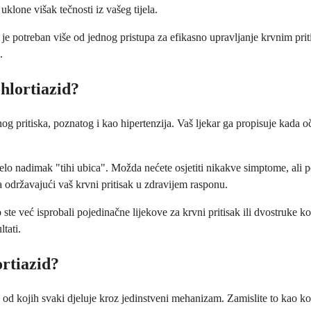
lone višak tečnosti iz vašeg tijela.
 je potreban više od jednog pristupa za efikasno upravljanje krvnim pri
.
hlortiazid?
og pritiska, poznatog i kao hipertenzija. Vaš ljekar ga propisuje kada 
ijelo nadimak "tihi ubica". Možda nećete osjetiti nikakve simptome, ali 
a održavajući vaš krvni pritisak u zdravijem rasponu.
te već isprobali pojedinačne lijekove za krvni pritisak ili dvostruke ko
ltati.
rtiazid?
ka, od kojih svaki djeluje kroz jedinstveni mehanizam. Zamislite to kao