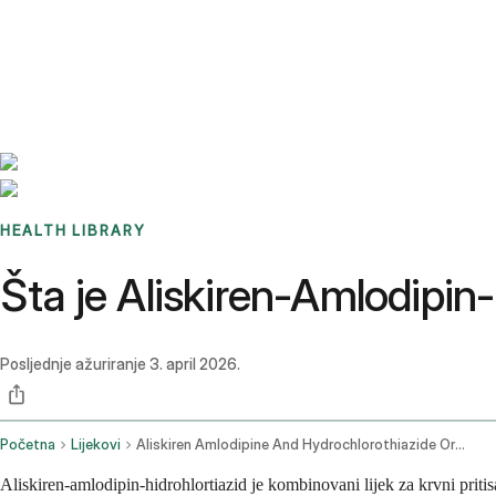
Benchmarks
Stories
FAQ
Sign up / Log in
HEALTH LIBRARY
Šta je Aliskiren-Amlodipin-
Posljednje ažuriranje
3. april 2026.
Početna
Lijekovi
Aliskiren Amlodipine And Hydrochlorothiazide Oral Route
Aliskiren-amlodipin-hidrohlortiazid je kombinovani lijek za krvni pritisak 