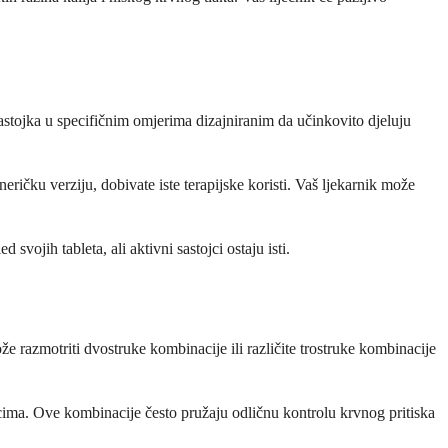
tojka u specifičnim omjerima dizajniranim da učinkovito djeluju
ričku verziju, dobivate iste terapijske koristi. Vaš ljekarnik može
vojih tableta, ali aktivni sastojci ostaju isti.
že razmotriti dvostruke kombinacije ili različite trostruke kombinacije
cima. Ove kombinacije često pružaju odličnu kontrolu krvnog pritiska