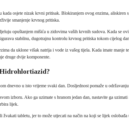
u kada osjete nizak krvni pritisak. Blokiranjem ovog enzima, aliskiren 
rživije smanjenje krvnog pritiska.
 djeluju opuštanjem mišića u zidovima vaših krvnih sudova. Kada se ovi 
igurava stabilnu, dugotrajnu kontrolu krvnog pritiska tokom cijelog da
rezima da uklone višak natrija i vode iz vašeg tijela. Kada imate manje 
uje druge dvije komponente.
Hidrohlortiazid?
nom dnevno u isto vrijeme svaki dan. Dosljednost pomaže u održavanju 
i u svom izboru. Ako ga uzimate s hranom jedan dan, nastavite ga uzimati
bira lijek.
i žvakati tabletu, jer to može utjecati na način na koji se lijek oslobađ