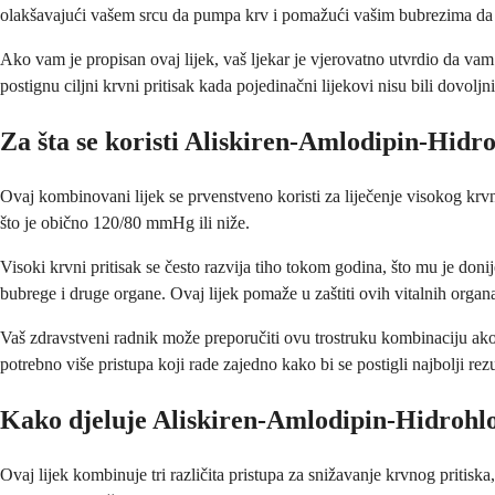
olakšavajući vašem srcu da pumpa krv i pomažući vašim bubrezima da uk
Ako vam je propisan ovaj lijek, vaš ljekar je vjerovatno utvrdio da vam
postignu ciljni krvni pritisak kada pojedinačni lijekovi nisu bili dovoljni
Za šta se koristi Aliskiren-Amlodipin-Hidro
Ovaj kombinovani lijek se prvenstveno koristi za liječenje visokog krvn
što je obično 120/80 mmHg ili niže.
Visoki krvni pritisak se često razvija tiho tokom godina, što mu je don
bubrege i druge organe. Ovaj lijek pomaže u zaštiti ovih vitalnih organ
Vaš zdravstveni radnik može preporučiti ovu trostruku kombinaciju ako s
potrebno više pristupa koji rade zajedno kako bi se postigli najbolji rezu
Kako djeluje Aliskiren-Amlodipin-Hidrohlo
Ovaj lijek kombinuje tri različita pristupa za snižavanje krvnog pritis