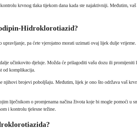
a kontrolu krvnog tlaka tijekom dana kada ste najaktivniji. Međutim, vaš
odipin-Hidroklorotiazid?
 upravljanje, pa ćete vjerojatno morati uzimati ovaj lijek dulje vrijeme.
 i dalje učinkovito djeluje. Možda će prilagoditi vašu dozu ili promijenit
t od komplikacija.
 se njihovi brojevi poboljšaju. Međutim, lijek je ono što održava vaš kr
 svojim liječnikom o promjenama načina života koje bi mogle pomoći u 
som i kontrolu tjelesne težine.
roklorotiazida?