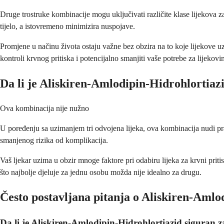
Druge trostruke kombinacije mogu uključivati različite klase lijekova za 
tijelo, a istovremeno minimizira nuspojave.
Promjene u načinu života ostaju važne bez obzira na to koje lijekove u
kontroli krvnog pritiska i potencijalno smanjiti vaše potrebe za lijeko
Da li je Aliskiren-Amlodipin-Hidrohlortiazi
Ova kombinacija nije nužno
U poređenju sa uzimanjem tri odvojena lijeka, ova kombinacija nudi prak
smanjenog rizika od komplikacija.
Vaš ljekar uzima u obzir mnoge faktore pri odabiru lijeka za krvni prit
što najbolje djeluje za jednu osobu možda nije idealno za drugu.
Često postavljana pitanja o Aliskiren-Amlo
Da li je Aliskiren-Amlodipin-Hidrohlortiazid siguran 