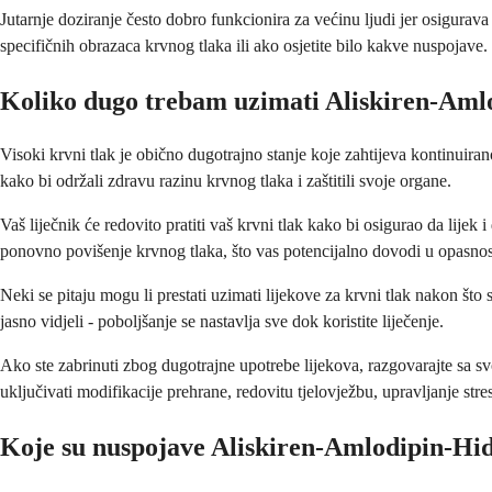
Jutarnje doziranje često dobro funkcionira za većinu ljudi jer osigurav
specifičnih obrazaca krvnog tlaka ili ako osjetite bilo kakve nuspojave.
Koliko dugo trebam uzimati Aliskiren-Aml
Visoki krvni tlak je obično dugotrajno stanje koje zahtijeva kontinuirano
kako bi održali zdravu razinu krvnog tlaka i zaštitili svoje organe.
Vaš liječnik će redovito pratiti vaš krvni tlak kako bi osigurao da lijek
ponovno povišenje krvnog tlaka, što vas potencijalno dovodi u opasnos
Neki se pitaju mogu li prestati uzimati lijekove za krvni tlak nakon što
jasno vidjeli - poboljšanje se nastavlja sve dok koristite liječenje.
Ako ste zabrinuti zbog dugotrajne upotrebe lijekova, razgovarajte sa
uključivati modifikacije prehrane, redovitu tjelovježbu, upravljanje stre
Koje su nuspojave Aliskiren-Amlodipin-Hid