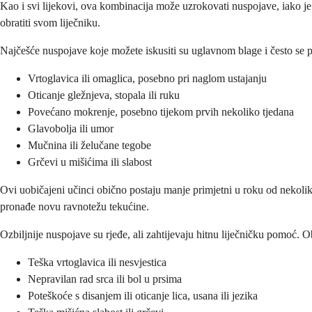
Kao i svi lijekovi, ova kombinacija može uzrokovati nuspojave, iako je
obratiti svom liječniku.
Najčešće nuspojave koje možete iskusiti su uglavnom blage i često se po
Vrtoglavica ili omaglica, posebno pri naglom ustajanju
Oticanje gležnjeva, stopala ili ruku
Povećano mokrenje, posebno tijekom prvih nekoliko tjedana
Glavobolja ili umor
Mučnina ili želučane tegobe
Grčevi u mišićima ili slabost
Ovi uobičajeni učinci obično postaju manje primjetni u roku od nekolik
pronađe novu ravnotežu tekućine.
Ozbiljnije nuspojave su rjeđe, ali zahtijevaju hitnu liječničku pomoć. Ob
Teška vrtoglavica ili nesvjestica
Nepravilan rad srca ili bol u prsima
Poteškoće s disanjem ili oticanje lica, usana ili jezika