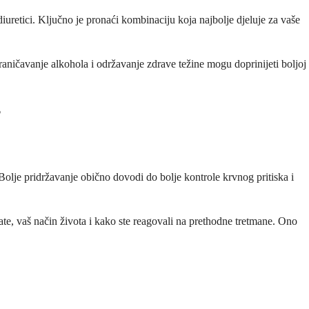
diuretici. Ključno je pronaći kombinaciju koja najbolje djeluje za vaše
raničavanje alkohola i održavanje zdrave težine mogu doprinijeti boljoj
?
Bolje pridržavanje obično dovodi do bolje kontrole krvnog pritiska i
mate, vaš način života i kako ste reagovali na prethodne tretmane. Ono