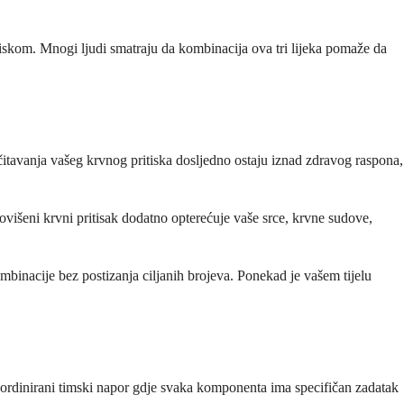
tiskom. Mnogi ljudi smatraju da kombinacija ova tri lijeka pomaže da
očitavanja vašeg krvnog pritiska dosljedno ostaju iznad zdravog raspona,
povišeni krvni pritisak dodatno opterećuje vaše srce, krvne sudove,
mbinacije bez postizanja ciljanih brojeva. Ponekad je vašem tijelu
 koordinirani timski napor gdje svaka komponenta ima specifičan zadatak