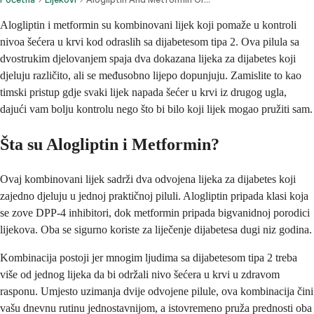
Alogliptin i metformin su kombinovani lijek koji pomaže u kontroli
nivoa šećera u krvi kod odraslih sa dijabetesom tipa 2. Ova pilula sa
dvostrukim djelovanjem spaja dva dokazana lijeka za dijabetes koji
djeluju različito, ali se međusobno lijepo dopunjuju. Zamislite to kao
timski pristup gdje svaki lijek napada šećer u krvi iz drugog ugla,
dajući vam bolju kontrolu nego što bi bilo koji lijek mogao pružiti sam.
Šta su Alogliptin i Metformin?
Ovaj kombinovani lijek sadrži dva odvojena lijeka za dijabetes koji
zajedno djeluju u jednoj praktičnoj piluli. Alogliptin pripada klasi koja
se zove DPP-4 inhibitori, dok metformin pripada bigvanidnoj porodici
lijekova. Oba se sigurno koriste za liječenje dijabetesa dugi niz godina.
Kombinacija postoji jer mnogim ljudima sa dijabetesom tipa 2 treba
više od jednog lijeka da bi održali nivo šećera u krvi u zdravom
rasponu. Umjesto uzimanja dvije odvojene pilule, ova kombinacija čini
vašu dnevnu rutinu jednostavnijom, a istovremeno pruža prednosti oba