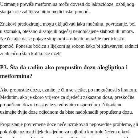
Uzimanje previše metformina može dovesti do laktacidoze, ozbiljnog
stanja koje zahtijeva hitnu medicinsku pomoć.
Znakovi predoziranja mogu uključivati jaku mučninu, povraćanje, bol
u stomaku, otežano disanje ili osjećaj neuobičajene slabosti ili umora.
Ne čekajte da se pojave simptomi – odmah potražite medicinsku
pomoć. Ponesite bočicu s lijekom sa sobom kako bi zdravstveni radnici
znali tačno šta i koliko ste uzeli.
P3. Šta da radim ako propustim dozu alogliptina i
metformina?
Ako propustite dozu, uzmite je čim se sjetite, po mogućnosti s hranom.
Međutim, ako je skoro vrijeme za sljedeću zakazanu dozu, preskočite
propuštenu dozu i nastavite s redovnim rasporedom. Nikada ne
uzimajte dvije doze odjednom da biste nadoknadili propuštenu dozu.
Propustanje povremene doze neće uzrokovati neposredne probleme, ali
pokušajte uzimati lijek dosljedno za najbolju kontrolu šećera u krvi.