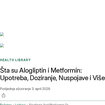
Benchmarks
Stories
FAQ
Sign up / Log in
HEALTH LIBRARY
Šta su Alogliptin i Metformin:
Upotreba, Doziranje, Nuspojave i Više
Posljednje ažuriranje
3. april 2026.
Početna
Lijekovi
Alogliptin And Metformin Oral Route