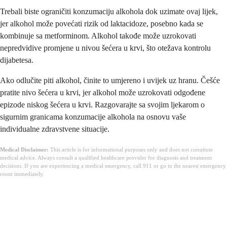
Trebali biste ograničiti konzumaciju alkohola dok uzimate ovaj lijek,
jer alkohol može povećati rizik od laktacidoze, posebno kada se
kombinuje sa metforminom. Alkohol takođe može uzrokovati
nepredvidive promjene u nivou šećera u krvi, što otežava kontrolu
dijabetesa.
Ako odlučite piti alkohol, činite to umjereno i uvijek uz hranu. Češće
pratite nivo šećera u krvi, jer alkohol može uzrokovati odgođene
epizode niskog šećera u krvi. Razgovarajte sa svojim ljekarom o
sigurnim granicama konzumacije alkohola na osnovu vaše
individualne zdravstvene situacije.
Medical Disclaimer:
This article is for informational purposes only and does not constitute
medical advice. Always consult a qualified healthcare provider for diagnosis and treatment
decisions. If you are experiencing a medical emergency, call 911 or go to the nearest emergency
room immediately.