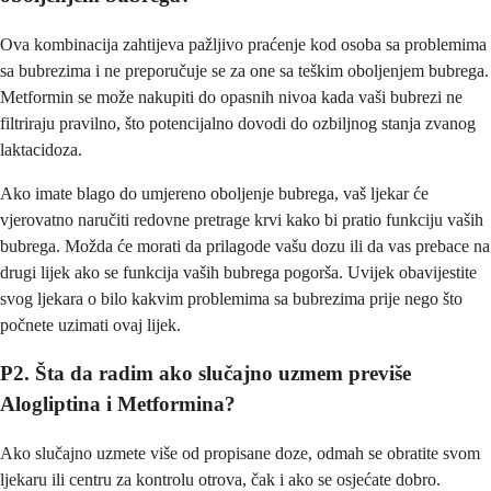
Ova kombinacija zahtijeva pažljivo praćenje kod osoba sa problemima
sa bubrezima i ne preporučuje se za one sa teškim oboljenjem bubrega.
Metformin se može nakupiti do opasnih nivoa kada vaši bubrezi ne
filtriraju pravilno, što potencijalno dovodi do ozbiljnog stanja zvanog
laktacidoza.
Ako imate blago do umjereno oboljenje bubrega, vaš ljekar će
vjerovatno naručiti redovne pretrage krvi kako bi pratio funkciju vaših
bubrega. Možda će morati da prilagode vašu dozu ili da vas prebace na
drugi lijek ako se funkcija vaših bubrega pogorša. Uvijek obavijestite
svog ljekara o bilo kakvim problemima sa bubrezima prije nego što
počnete uzimati ovaj lijek.
P2. Šta da radim ako slučajno uzmem previše
Alogliptina i Metformina?
Ako slučajno uzmete više od propisane doze, odmah se obratite svom
ljekaru ili centru za kontrolu otrova, čak i ako se osjećate dobro.