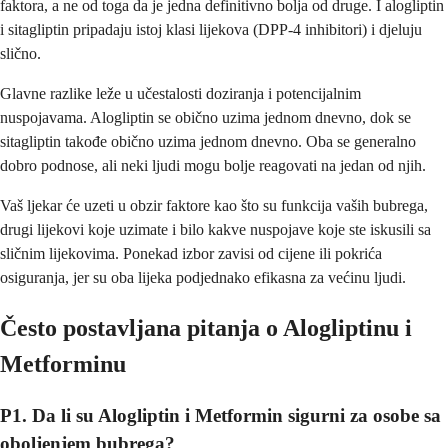
faktora, a ne od toga da je jedna definitivno bolja od druge. I alogliptin
i sitagliptin pripadaju istoj klasi lijekova (DPP-4 inhibitori) i djeluju
slično.
Glavne razlike leže u učestalosti doziranja i potencijalnim
nuspojavama. Alogliptin se obično uzima jednom dnevno, dok se
sitagliptin takođe obično uzima jednom dnevno. Oba se generalno
dobro podnose, ali neki ljudi mogu bolje reagovati na jedan od njih.
Vaš ljekar će uzeti u obzir faktore kao što su funkcija vaših bubrega,
drugi lijekovi koje uzimate i bilo kakve nuspojave koje ste iskusili sa
sličnim lijekovima. Ponekad izbor zavisi od cijene ili pokrića
osiguranja, jer su oba lijeka podjednako efikasna za većinu ljudi.
Često postavljana pitanja o Alogliptinu i
Metforminu
P1. Da li su Alogliptin i Metformin sigurni za osobe sa
oboljenjem bubrega?