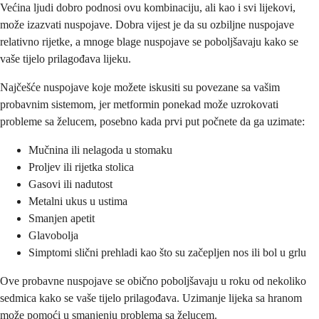
Većina ljudi dobro podnosi ovu kombinaciju, ali kao i svi lijekovi,
može izazvati nuspojave. Dobra vijest je da su ozbiljne nuspojave
relativno rijetke, a mnoge blage nuspojave se poboljšavaju kako se
vaše tijelo prilagođava lijeku.
Najčešće nuspojave koje možete iskusiti su povezane sa vašim
probavnim sistemom, jer metformin ponekad može uzrokovati
probleme sa želucem, posebno kada prvi put počnete da ga uzimate:
Mučnina ili nelagoda u stomaku
Proljev ili rijetka stolica
Gasovi ili nadutost
Metalni ukus u ustima
Smanjen apetit
Glavobolja
Simptomi slični prehladi kao što su začepljen nos ili bol u grlu
Ove probavne nuspojave se obično poboljšavaju u roku od nekoliko
sedmica kako se vaše tijelo prilagođava. Uzimanje lijeka sa hranom
može pomoći u smanjenju problema sa želucem.