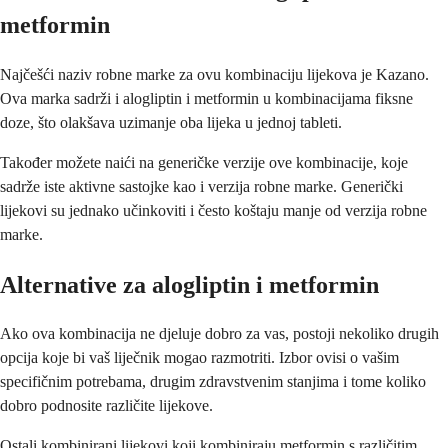
metformin
Najčešći naziv robne marke za ovu kombinaciju lijekova je Kazano.
Ova marka sadrži i alogliptin i metformin u kombinacijama fiksne
doze, što olakšava uzimanje oba lijeka u jednoj tableti.
Također možete naići na generičke verzije ove kombinacije, koje
sadrže iste aktivne sastojke kao i verzija robne marke. Generički
lijekovi su jednako učinkoviti i često koštaju manje od verzija robne
marke.
Alternative za alogliptin i metformin
Ako ova kombinacija ne djeluje dobro za vas, postoji nekoliko drugih
opcija koje bi vaš liječnik mogao razmotriti. Izbor ovisi o vašim
specifičnim potrebama, drugim zdravstvenim stanjima i tome koliko
dobro podnosite različite lijekove.
Ostali kombinirani lijekovi koji kombiniraju metformin s različitim