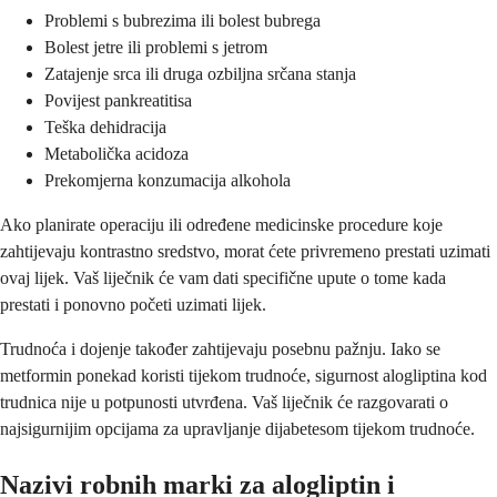
Problemi s bubrezima ili bolest bubrega
Bolest jetre ili problemi s jetrom
Zatajenje srca ili druga ozbiljna srčana stanja
Povijest pankreatitisa
Teška dehidracija
Metabolička acidoza
Prekomjerna konzumacija alkohola
Ako planirate operaciju ili određene medicinske procedure koje
zahtijevaju kontrastno sredstvo, morat ćete privremeno prestati uzimati
ovaj lijek. Vaš liječnik će vam dati specifične upute o tome kada
prestati i ponovno početi uzimati lijek.
Trudnoća i dojenje također zahtijevaju posebnu pažnju. Iako se
metformin ponekad koristi tijekom trudnoće, sigurnost alogliptina kod
trudnica nije u potpunosti utvrđena. Vaš liječnik će razgovarati o
najsigurnijim opcijama za upravljanje dijabetesom tijekom trudnoće.
Nazivi robnih marki za alogliptin i