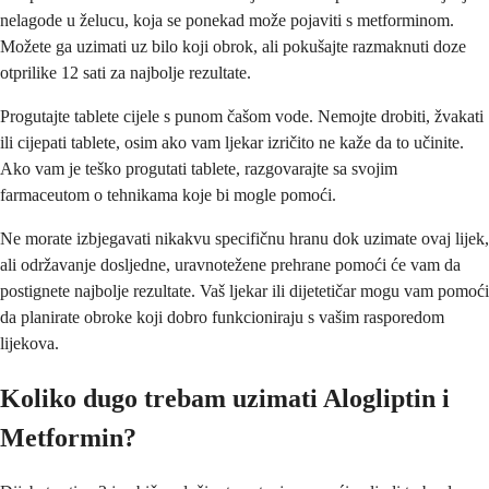
nelagode u želucu, koja se ponekad može pojaviti s metforminom.
Možete ga uzimati uz bilo koji obrok, ali pokušajte razmaknuti doze
otprilike 12 sati za najbolje rezultate.
Progutajte tablete cijele s punom čašom vode. Nemojte drobiti, žvakati
ili cijepati tablete, osim ako vam ljekar izričito ne kaže da to učinite.
Ako vam je teško progutati tablete, razgovarajte sa svojim
farmaceutom o tehnikama koje bi mogle pomoći.
Ne morate izbjegavati nikakvu specifičnu hranu dok uzimate ovaj lijek,
ali održavanje dosljedne, uravnotežene prehrane pomoći će vam da
postignete najbolje rezultate. Vaš ljekar ili dijetetičar mogu vam pomoći
da planirate obroke koji dobro funkcioniraju s vašim rasporedom
lijekova.
Koliko dugo trebam uzimati Alogliptin i
Metformin?