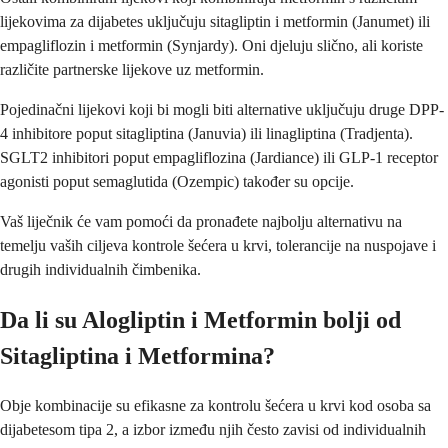
lijekovima za dijabetes uključuju sitagliptin i metformin (Janumet) ili
empagliflozin i metformin (Synjardy). Oni djeluju slično, ali koriste
različite partnerske lijekove uz metformin.
Pojedinačni lijekovi koji bi mogli biti alternative uključuju druge DPP-
4 inhibitore poput sitagliptina (Januvia) ili linagliptina (Tradjenta).
SGLT2 inhibitori poput empagliflozina (Jardiance) ili GLP-1 receptor
agonisti poput semaglutida (Ozempic) također su opcije.
Vaš liječnik će vam pomoći da pronađete najbolju alternativu na
temelju vaših ciljeva kontrole šećera u krvi, tolerancije na nuspojave i
drugih individualnih čimbenika.
Da li su Alogliptin i Metformin bolji od
Sitagliptina i Metformina?
Obje kombinacije su efikasne za kontrolu šećera u krvi kod osoba sa
dijabetesom tipa 2, a izbor između njih često zavisi od individualnih