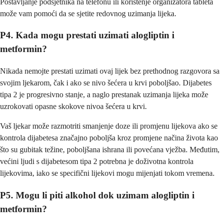
Postavljanje podsjetnika na telefonu ili korištenje organizatora tableta
može vam pomoći da se sjetite redovnog uzimanja lijeka.
P4. Kada mogu prestati uzimati alogliptin i
metformin?
Nikada nemojte prestati uzimati ovaj lijek bez prethodnog razgovora sa
svojim ljekarom, čak i ako se nivo šećera u krvi poboljšao. Dijabetes
tipa 2 je progresivno stanje, a naglo prestanak uzimanja lijeka može
uzrokovati opasne skokove nivoa šećera u krvi.
Vaš ljekar može razmotriti smanjenje doze ili promjenu lijekova ako se
kontrola dijabetesa značajno poboljša kroz promjene načina života kao
što su gubitak težine, poboljšana ishrana ili povećana vježba. Međutim,
većini ljudi s dijabetesom tipa 2 potrebna je doživotna kontrola
lijekovima, iako se specifični lijekovi mogu mijenjati tokom vremena.
P5. Mogu li piti alkohol dok uzimam alogliptin i
metformin?