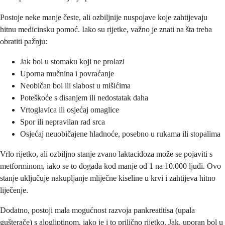
Postoje neke manje česte, ali ozbiljnije nuspojave koje zahtijevaju
hitnu medicinsku pomoć. Iako su rijetke, važno je znati na šta treba
obratiti pažnju:
Jak bol u stomaku koji ne prolazi
Uporna mučnina i povraćanje
Neobičan bol ili slabost u mišićima
Poteškoće s disanjem ili nedostatak daha
Vrtoglavica ili osjećaj omaglice
Spor ili nepravilan rad srca
Osjećaj neuobičajene hladnoće, posebno u rukama ili stopalima
Vrlo rijetko, ali ozbiljno stanje zvano laktacidoza može se pojaviti s
metforminom, iako se to događa kod manje od 1 na 10.000 ljudi. Ovo
stanje uključuje nakupljanje mliječne kiseline u krvi i zahtijeva hitno
liječenje.
Dodatno, postoji mala mogućnost razvoja pankreatitisa (upala
gušterače) s alogliptinom, iako je i to prilično rijetko. Jak, uporan bol u