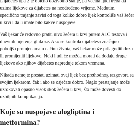
Dijabetes tipa 2 je obično doživotno stanje, pa većina ljudi treba da
uzima lijekove za dijabetes na neodređeno vrijeme. Međutim,
specifično trajanje zavisi od toga koliko dobro lijek kontroliše vaš šećer
u krvi i da li imate bilo kakve nuspojave.
Vaš ljekar će redovno pratiti nivo šećera u krvi putem A1C testova i
dnevnih mjerenja glukoze. Ako se kontrola dijabetesa značajno
poboljša promjenama u načinu života, vaš ljekar može prilagoditi dozu
ili promijeniti lijekove. Neki ljudi će možda morati da dodaju druge
lijekove ako njihov dijabetes napreduje tokom vremena.
Nikada nemojte prestati uzimati ovaj lijek bez prethodnog razgovora sa
svojim ljekarom, čak i ako se osjećate dobro. Naglo prestajanje može
uzrokovati opasno visok skok šećera u krvi, što može dovesti do
ozbiljnih komplikacija.
Koje su nuspojave alogliptina i
metformina?