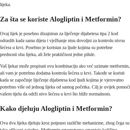
lijeka.
Za šta se koriste Alogliptin i Metformin?
Ovaj lijek je posebno dizajniran za liječenje dijabetesa tipa 2 kod
odraslih kada sama dijeta i vježbanje nisu dovoljni za kontrolu nivoa
šećera u krvi. Posebno je koristan za ljude kojima su potrebne
prednosti oba lijeka, ali žele praktičnost jedne pilule.
Vaš ljekar može propisati ovu kombinaciju ako već uzimate metformin,
ali vam je potrebna dodatna kontrola šećera u krvi. Takođe se koristi
kada se započinje liječenje dijabetesa kod ljudi kojima je vjerovatno
potrebno više od jednog lijeka od samog početka. Cilj je uvijek pomoći
vašem tijelu da održi nivo šećera u krvi što bliže normalnom.
Kako djeluju Alogliptin i Metformin?
Ova dva lijeka djeluju kroz potpuno različite mehanizme, zbog čega su
tako efikasni zajedno. Metformin prvenstveno smanjuje količinu