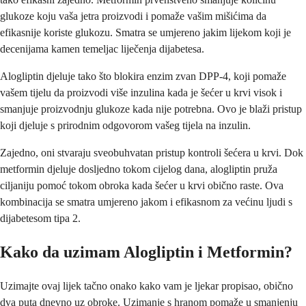
glukoze koju vaša jetra proizvodi i pomaže vašim mišićima da
efikasnije koriste glukozu. Smatra se umjereno jakim lijekom koji je
decenijama kamen temeljac liječenja dijabetesa.
Alogliptin djeluje tako što blokira enzim zvan DPP-4, koji pomaže
vašem tijelu da proizvodi više inzulina kada je šećer u krvi visok i
smanjuje proizvodnju glukoze kada nije potrebna. Ovo je blaži pristup
koji djeluje s prirodnim odgovorom vašeg tijela na inzulin.
Zajedno, oni stvaraju sveobuhvatan pristup kontroli šećera u krvi. Dok
metformin djeluje dosljedno tokom cijelog dana, alogliptin pruža
ciljaniju pomoć tokom obroka kada šećer u krvi obično raste. Ova
kombinacija se smatra umjereno jakom i efikasnom za većinu ljudi s
dijabetesom tipa 2.
Kako da uzimam Alogliptin i Metformin?
Uzimajte ovaj lijek tačno onako kako vam je ljekar propisao, obično
dva puta dnevno uz obroke. Uzimanje s hranom pomaže u smanjenju