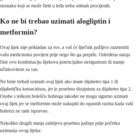
stomaku koji se može širiti u leđa treba odmah procijeniti.
Ko ne bi trebao uzimati alogliptin i
metformin?
Ovaj lijek nije prikladan za sve, a vaš će liječnik pažljivo razmotriti
vašu medicinsku povijest prije nego što ga prepiše. Određena stanja
čine ovu kombinaciju lijekova potencijalno nesigurnom ili manje
učinkovitom za vas.
Ne biste trebali uzimati ovaj lijek ako imate dijabetes tipa 1 ili
dijabetičku ketoacidozu, jer je posebno dizajniran za dijabetes tipa 2.
Osobe s teškom bolešću bubrega također ne mogu sigurno uzimati
ovaj lijek jer se metformin može nakupiti do opasnih razina kada vaši
bubrezi ne rade ispravno.
Nekoliko drugih stanja zahtijeva posebnu pažnju prije početka
uzimanja ovog lijeka: