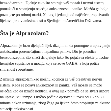
benzodiazepini. Djeluje tako što smiruje vaš mozak i nervni sistem,
pomažući u smanjenju osjećaja anksioznosti i panike. Možda ga bolje
poznajete po robnoj marki, Xanax, i jedan je od najčešće propisivanih
lijekova protiv anksioznosti u Sjedinjenim Američkim Državama.
Šta je Alprazolam?
Alprazolam je brzo djelujući lijek dizajniran da pomogne u upravljanju
anksioznim poremećajima i napadima panike. Dio je porodice
benzodiazepina, što znači da djeluje tako što pojačava efekte prirodne
hemijske supstance u mozgu koja se zove GABA, a koja potiče
smirenost i opuštanje.
Zamislite alprazolam kao nježnu kočnicu za vaš preaktivni nervni
sistem. Kada se pojavi anksioznost ili panika, vaš mozak se može
osjećati kao da izmiče kontroli, a ovaj lijek pomaže da se stvari uspore
na upravljiviji tempo. Obično počinje djelovati u roku od 15 do 30
minuta nakon uzimanja, zbog čega ga ljekari često propisuju za akutne
situacije anksioznosti.