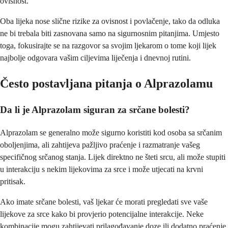
ovisnost.
Oba lijeka nose slične rizike za ovisnost i povlačenje, tako da odluka
ne bi trebala biti zasnovana samo na sigurnosnim pitanjima. Umjesto
toga, fokusirajte se na razgovor sa svojim ljekarom o tome koji lijek
najbolje odgovara vašim ciljevima liječenja i dnevnoj rutini.
Često postavljana pitanja o Alprazolamu
Da li je Alprazolam siguran za srčane bolesti?
Alprazolam se generalno može sigurno koristiti kod osoba sa srčanim
oboljenjima, ali zahtijeva pažljivo praćenje i razmatranje vašeg
specifičnog srčanog stanja. Lijek direktno ne šteti srcu, ali može stupiti
u interakciju s nekim lijekovima za srce i može utjecati na krvni
pritisak.
Ako imate srčane bolesti, vaš ljekar će morati pregledati sve vaše
lijekove za srce kako bi provjerio potencijalne interakcije. Neke
kombinacije mogu zahtijevati prilagođavanje doze ili dodatno praćenje.