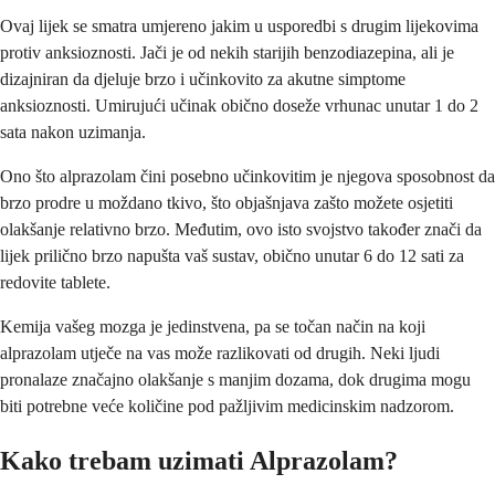
Ovaj lijek se smatra umjereno jakim u usporedbi s drugim lijekovima
protiv anksioznosti. Jači je od nekih starijih benzodiazepina, ali je
dizajniran da djeluje brzo i učinkovito za akutne simptome
anksioznosti. Umirujući učinak obično doseže vrhunac unutar 1 do 2
sata nakon uzimanja.
Ono što alprazolam čini posebno učinkovitim je njegova sposobnost da
brzo prodre u moždano tkivo, što objašnjava zašto možete osjetiti
olakšanje relativno brzo. Međutim, ovo isto svojstvo također znači da
lijek prilično brzo napušta vaš sustav, obično unutar 6 do 12 sati za
redovite tablete.
Kemija vašeg mozga je jedinstvena, pa se točan način na koji
alprazolam utječe na vas može razlikovati od drugih. Neki ljudi
pronalaze značajno olakšanje s manjim dozama, dok drugima mogu
biti potrebne veće količine pod pažljivim medicinskim nadzorom.
Kako trebam uzimati Alprazolam?