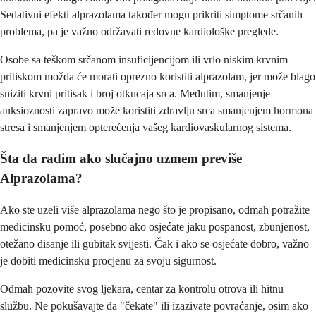
Sedativni efekti alprazolama također mogu prikriti simptome srčanih
problema, pa je važno održavati redovne kardiološke preglede.
Osobe sa teškom srčanom insuficijencijom ili vrlo niskim krvnim
pritiskom možda će morati oprezno koristiti alprazolam, jer može blago
sniziti krvni pritisak i broj otkucaja srca. Međutim, smanjenje
anksioznosti zapravo može koristiti zdravlju srca smanjenjem hormona
stresa i smanjenjem opterećenja vašeg kardiovaskularnog sistema.
Šta da radim ako slučajno uzmem previše
Alprazolama?
Ako ste uzeli više alprazolama nego što je propisano, odmah potražite
medicinsku pomoć, posebno ako osjećate jaku pospanost, zbunjenost,
otežano disanje ili gubitak svijesti. Čak i ako se osjećate dobro, važno
je dobiti medicinsku procjenu za svoju sigurnost.
Odmah pozovite svog ljekara, centar za kontrolu otrova ili hitnu
službu. Ne pokušavajte da "čekate" ili izazivate povraćanje, osim ako