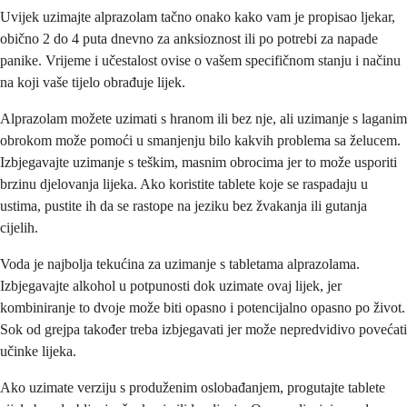
Uvijek uzimajte alprazolam tačno onako kako vam je propisao ljekar,
obično 2 do 4 puta dnevno za anksioznost ili po potrebi za napade
panike. Vrijeme i učestalost ovise o vašem specifičnom stanju i načinu
na koji vaše tijelo obrađuje lijek.
Alprazolam možete uzimati s hranom ili bez nje, ali uzimanje s laganim
obrokom može pomoći u smanjenju bilo kakvih problema sa želucem.
Izbjegavajte uzimanje s teškim, masnim obrocima jer to može usporiti
brzinu djelovanja lijeka. Ako koristite tablete koje se raspadaju u
ustima, pustite ih da se rastope na jeziku bez žvakanja ili gutanja
cijelih.
Voda je najbolja tekućina za uzimanje s tabletama alprazolama.
Izbjegavajte alkohol u potpunosti dok uzimate ovaj lijek, jer
kombiniranje to dvoje može biti opasno i potencijalno opasno po život.
Sok od grejpa također treba izbjegavati jer može nepredvidivo povećati
učinke lijeka.
Ako uzimate verziju s produženim oslobađanjem, progutajte tablete