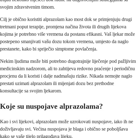
svojim zdravstvenim timom.
Cilj je obično koristiti alprazolam kao most dok se primjenjuju drugi
tretmani poput terapije, promjena načina života ili drugih lijekova
kojima je potrebno više vremena da postanu efikasni. Vaš ljekar može
postepeno smanjivati vašu dozu tokom vremena, umjesto da naglo
prestanete, kako bi spriječio simptome povlačenja.
Nekim ljudima može biti potrebno dugotrajnije liječenje pod pažljivim
medicinskim nadzorom, ali to zahtijeva redovno praćenje i periodičnu
procjenu da li koristi i dalje nadmašuju rizike. Nikada nemojte naglo
prestati uzimati alprazolam ili mijenjati dozu bez prethodne
konsultacije sa svojim ljekarom.
Koje su nuspojave alprazolama?
Kao i svi lijekovi, alprazolam može uzrokovati nuspojave, iako ih ne
doživljavaju svi. Većina nuspojava je blaga i obično se poboljšava
kako se vaše tijelo prilagođava lijeku.