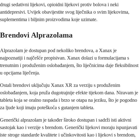
drugi sedativni lijekovi, opioidni lijekovi protiv bolova i neki
antidepresivi. Uvijek obavijestite svog liječnika o svim lijekovima,
suplementima i biljnim proizvodima koje uzimate.
Brendovi Alprazolama
Alprazolam je dostupan pod nekoliko brendova, a Xanax je
najpoznatiji i najčešće propisivan. Xanax dolazi u formulacijama s
trenutnim i produženim oslobađanjem, što liječnicima daje fleksibilnost
u opcijama liječenja.
Ostali brendovi uključuju Xanax XR za verziju s produženim
oslobađanjem, koja pruža dugotrajnije efekte tijekom dana. Niravam je
tableta koja se oralno raspada i brzo se otapa na jeziku, što je pogodno
za ljude koji imaju poteškoća s gutanjem tableta.
Generički alprazolam je također široko dostupan i sadrži isti aktivni
sastojak kao i verzije s brendom. Generički lijekovi moraju ispunjavati
iste stroge standarde kvalitete i učinkovitosti kao i lijekovi s brendom,