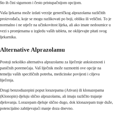
što ih čini sigurnom i često pristupačnijom opcijom.
Vaša ljekarna može izdati verzije generičkog alprazolama različitih
proizvođača, koje se mogu razlikovati po boji, obliku ili veličini. To je
normalno i ne utječe na učinkovitost lijeka, ali ako imate nedoumice u
vezi s promjenama u izgledu vaših tableta, ne oklijevajte pitati svog
ljekarnika.
Alternative Alprazolamu
Postoji nekoliko alternativa alprazolamu za liječenje anksioznosti i
paničnih poremećaja. Vaš liječnik može razmotriti ove opcije na
temelju vaših specifičnih potreba, medicinske povijesti i ciljeva
liječenja.
Drugi benzodiazepini poput lorazepama (Ativan) ili klonazepama
(Klonopin) djeluju slično alprazolamu, ali imaju različito trajanje
djelovanja. Lorazepam djeluje slično dugo, dok klonazepam traje duže,
potencijalno zahtijevajući manje doza dnevno.