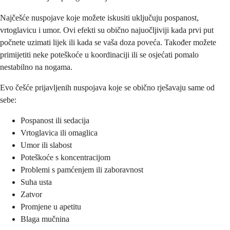
Najčešće nuspojave koje možete iskusiti uključuju pospanost,
vrtoglavicu i umor. Ovi efekti su obično najuočljiviji kada prvi put
počnete uzimati lijek ili kada se vaša doza poveća. Također možete
primijetiti neke poteškoće u koordinaciji ili se osjećati pomalo
nestabilno na nogama.
Evo češće prijavljenih nuspojava koje se obično rješavaju same od
sebe:
Pospanost ili sedacija
Vrtoglavica ili omaglica
Umor ili slabost
Poteškoće s koncentracijom
Problemi s pamćenjem ili zaboravnost
Suha usta
Zatvor
Promjene u apetitu
Blaga mučnina