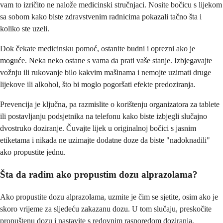
vam to izričito ne nalože medicinski stručnjaci. Nosite bočicu s lijekom
sa sobom kako biste zdravstvenim radnicima pokazali tačno šta i
koliko ste uzeli.
Dok čekate medicinsku pomoć, ostanite budni i oprezni ako je
moguće. Neka neko ostane s vama da prati vaše stanje. Izbjegavajte
vožnju ili rukovanje bilo kakvim mašinama i nemojte uzimati druge
lijekove ili alkohol, što bi moglo pogoršati efekte predoziranja.
Prevencija je ključna, pa razmislite o korištenju organizatora za tablete
ili postavljanju podsjetnika na telefonu kako biste izbjegli slučajno
dvostruko doziranje. Čuvajte lijek u originalnoj bočici s jasnim
etiketama i nikada ne uzimajte dodatne doze da biste "nadoknadili"
ako propustite jednu.
Šta da radim ako propustim dozu alprazolama?
Ako propustite dozu alprazolama, uzmite je čim se sjetite, osim ako je
skoro vrijeme za sljedeću zakazanu dozu. U tom slučaju, preskočite
propuštenu dozu i nastavite s redovnim rasporedom doziranja.