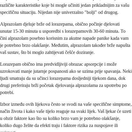
različite karakteristike koje bi mogle učiniti jedan prikladnijim za vašu
specifičnu situaciju. Nijedan nije univerzalno "bolji" od drugog.
Alprazolam djeluje brže od lorazepama, obično počinje djelovati
unutar 15-30 minuta u usporedbi s lorazepamovih 30-60 minuta. To
čini alprazolam posebno korisnim za akutne napade panike kada vam
je potrebno brzo olakšanje. Međutim, alprazolam također brže napušta
vaš sustav, što bi moglo zahtijevati češće doziranje.
Lorazepam obično ima predvidljiviji obrazac apsorpcije i može
uzrokovati manje jutarnje pospanosti ako se uzima prije spavanja. Neki
ljudi smatraju da su učinci lorazepama dosljedniji tijekom dana, dok
drugi preferiraju brži početak djelovanja alprazolama za upotrebu po
potrebi.
Izbor između ovih lijekova često se svodi na vaše specifične simptome,
način života i kako vaše tijelo reaguje na svaki lijek. Vaš ljekar će uzeti
u obzir faktore kao što su koliko brzo vam je potrebno olakšanje,
koliko dugo želite da efekti traju i faktore rizika za nuspojave ili