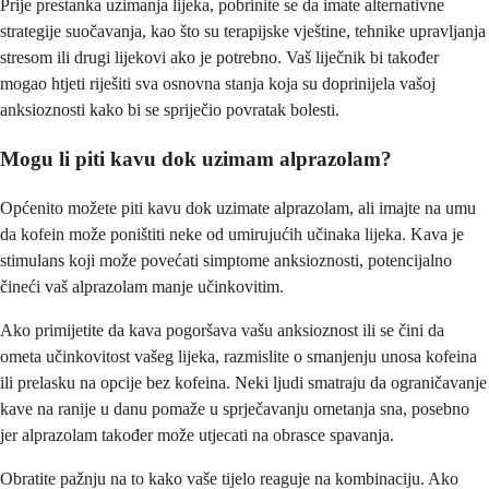
Prije prestanka uzimanja lijeka, pobrinite se da imate alternativne
strategije suočavanja, kao što su terapijske vještine, tehnike upravljanja
stresom ili drugi lijekovi ako je potrebno. Vaš liječnik bi također
mogao htjeti riješiti sva osnovna stanja koja su doprinijela vašoj
anksioznosti kako bi se spriječio povratak bolesti.
Mogu li piti kavu dok uzimam alprazolam?
Općenito možete piti kavu dok uzimate alprazolam, ali imajte na umu
da kofein može poništiti neke od umirujućih učinaka lijeka. Kava je
stimulans koji može povećati simptome anksioznosti, potencijalno
čineći vaš alprazolam manje učinkovitim.
Ako primijetite da kava pogoršava vašu anksioznost ili se čini da
ometa učinkovitost vašeg lijeka, razmislite o smanjenju unosa kofeina
ili prelasku na opcije bez kofeina. Neki ljudi smatraju da ograničavanje
kave na ranije u danu pomaže u sprječavanju ometanja sna, posebno
jer alprazolam također može utjecati na obrasce spavanja.
Obratite pažnju na to kako vaše tijelo reaguje na kombinaciju. Ako