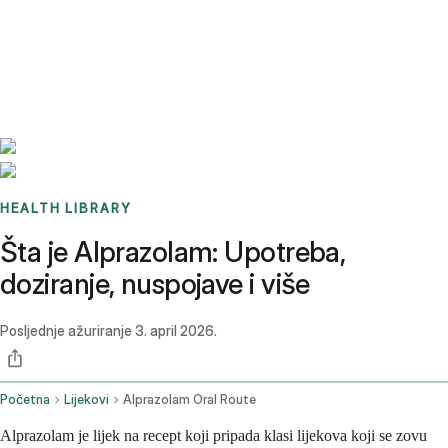
Benchmarks
Stories
FAQ
Sign up / Log in
HEALTH LIBRARY
Šta je Alprazolam: Upotreba,
doziranje, nuspojave i više
Posljednje ažuriranje
3. april 2026.
Početna
Lijekovi
Alprazolam Oral Route
Alprazolam je lijek na recept koji pripada klasi lijekova koji se zovu