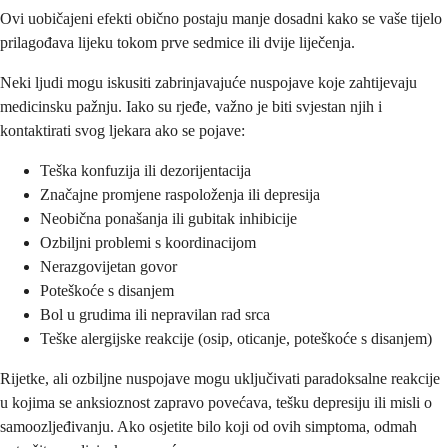
Ovi uobičajeni efekti obično postaju manje dosadni kako se vaše tijelo
prilagođava lijeku tokom prve sedmice ili dvije liječenja.
Neki ljudi mogu iskusiti zabrinjavajuće nuspojave koje zahtijevaju
medicinsku pažnju. Iako su rjeđe, važno je biti svjestan njih i
kontaktirati svog ljekara ako se pojave:
Teška konfuzija ili dezorijentacija
Značajne promjene raspoloženja ili depresija
Neobična ponašanja ili gubitak inhibicije
Ozbiljni problemi s koordinacijom
Nerazgovijetan govor
Poteškoće s disanjem
Bol u grudima ili nepravilan rad srca
Teške alergijske reakcije (osip, oticanje, poteškoće s disanjem)
Rijetke, ali ozbiljne nuspojave mogu uključivati paradoksalne reakcije
u kojima se anksioznost zapravo povećava, tešku depresiju ili misli o
samoozljeđivanju. Ako osjetite bilo koji od ovih simptoma, odmah