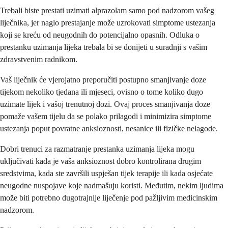
Trebali biste prestati uzimati alprazolam samo pod nadzorom vašeg
liječnika, jer naglo prestajanje može uzrokovati simptome ustezanja
koji se kreću od neugodnih do potencijalno opasnih. Odluka o
prestanku uzimanja lijeka trebala bi se donijeti u suradnji s vašim
zdravstvenim radnikom.
Vaš liječnik će vjerojatno preporučiti postupno smanjivanje doze
tijekom nekoliko tjedana ili mjeseci, ovisno o tome koliko dugo
uzimate lijek i vašoj trenutnoj dozi. Ovaj proces smanjivanja doze
pomaže vašem tijelu da se polako prilagodi i minimizira simptome
ustezanja poput povratne anksioznosti, nesanice ili fizičke nelagode.
Dobri trenuci za razmatranje prestanka uzimanja lijeka mogu
uključivati kada je vaša anksioznost dobro kontrolirana drugim
sredstvima, kada ste završili uspješan tijek terapije ili kada osjećate
neugodne nuspojave koje nadmašuju koristi. Međutim, nekim ljudima
može biti potrebno dugotrajnije liječenje pod pažljivim medicinskim
nadzorom.