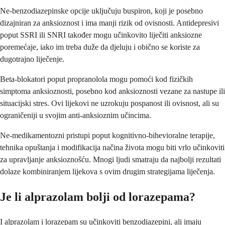
Ne-benzodiazepinske opcije uključuju buspiron, koji je posebno
dizajniran za anksioznost i ima manji rizik od ovisnosti. Antidepresivi
poput SSRI ili SNRI također mogu učinkovito liječiti anksiozne
poremećaje, iako im treba duže da djeluju i obično se koriste za
dugotrajno liječenje.
Beta-blokatori poput propranolola mogu pomoći kod fizičkih
simptoma anksioznosti, posebno kod anksioznosti vezane za nastupe ili
situacijski stres. Ovi lijekovi ne uzrokuju pospanost ili ovisnost, ali su
ograničeniji u svojim anti-anksioznim učincima.
Ne-medikamentozni pristupi poput kognitivno-bihevioralne terapije,
tehnika opuštanja i modifikacija načina života mogu biti vrlo učinkoviti
za upravljanje anksioznošću. Mnogi ljudi smatraju da najbolji rezultati
dolaze kombiniranjem lijekova s ovim drugim strategijama liječenja.
Je li alprazolam bolji od lorazepama?
I alprazolam i lorazepam su učinkoviti benzodiazepini, ali imaju