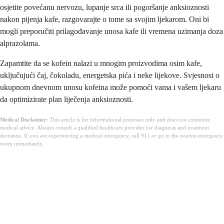
osjetite povećanu nervozu, lupanje srca ili pogoršanje anksioznosti
nakon pijenja kafe, razgovarajte o tome sa svojim ljekarom. Oni bi
mogli preporučiti prilagođavanje unosa kafe ili vremena uzimanja doza
alprazolama.
Zapamtite da se kofein nalazi u mnogim proizvodima osim kafe,
uključujući čaj, čokoladu, energetska pića i neke lijekove. Svjesnost o
ukupnom dnevnom unosu kofeina može pomoći vama i vašem ljekaru
da optimizirate plan liječenja anksioznosti.
Medical Disclaimer:
This article is for informational purposes only and does not constitute
medical advice. Always consult a qualified healthcare provider for diagnosis and treatment
decisions. If you are experiencing a medical emergency, call 911 or go to the nearest emergency
room immediately.