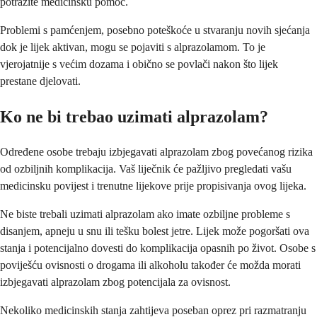
potražite medicinsku pomoć.
Problemi s pamćenjem, posebno poteškoće u stvaranju novih sjećanja
dok je lijek aktivan, mogu se pojaviti s alprazolamom. To je
vjerojatnije s većim dozama i obično se povlači nakon što lijek
prestane djelovati.
Ko ne bi trebao uzimati alprazolam?
Određene osobe trebaju izbjegavati alprazolam zbog povećanog rizika
od ozbiljnih komplikacija. Vaš liječnik će pažljivo pregledati vašu
medicinsku povijest i trenutne lijekove prije propisivanja ovog lijeka.
Ne biste trebali uzimati alprazolam ako imate ozbiljne probleme s
disanjem, apneju u snu ili tešku bolest jetre. Lijek može pogoršati ova
stanja i potencijalno dovesti do komplikacija opasnih po život. Osobe s
poviješću ovisnosti o drogama ili alkoholu također će možda morati
izbjegavati alprazolam zbog potencijala za ovisnost.
Nekoliko medicinskih stanja zahtijeva poseban oprez pri razmatranju