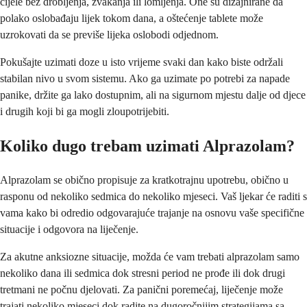
cijele bez drobljenja, žvakanja ili lomljenja. One su dizajnirane da
polako oslobađaju lijek tokom dana, a oštećenje tablete može
uzrokovati da se previše lijeka oslobodi odjednom.
Pokušajte uzimati doze u isto vrijeme svaki dan kako biste održali
stabilan nivo u svom sistemu. Ako ga uzimate po potrebi za napade
panike, držite ga lako dostupnim, ali na sigurnom mjestu dalje od djece
i drugih koji bi ga mogli zloupotrijebiti.
Koliko dugo trebam uzimati Alprazolam?
Alprazolam se obično propisuje za kratkotrajnu upotrebu, obično u
rasponu od nekoliko sedmica do nekoliko mjeseci. Vaš ljekar će raditi s
vama kako bi odredio odgovarajuće trajanje na osnovu vaše specifične
situacije i odgovora na liječenje.
Za akutne anksiozne situacije, možda će vam trebati alprazolam samo
nekoliko dana ili sedmica dok stresni period ne prođe ili dok drugi
tretmani ne počnu djelovati. Za panični poremećaj, liječenje može
trajati nekoliko mjeseci dok radite na dugoročnijim strategijama sa