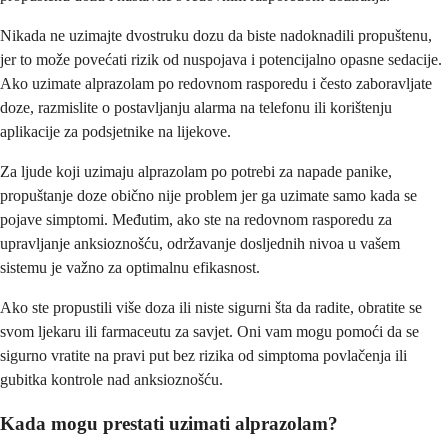
Nikada ne uzimajte dvostruku dozu da biste nadoknadili propuštenu,
jer to može povećati rizik od nuspojava i potencijalno opasne sedacije.
Ako uzimate alprazolam po redovnom rasporedu i često zaboravljate
doze, razmislite o postavljanju alarma na telefonu ili korištenju
aplikacije za podsjetnike na lijekove.
Za ljude koji uzimaju alprazolam po potrebi za napade panike,
propuštanje doze obično nije problem jer ga uzimate samo kada se
pojave simptomi. Međutim, ako ste na redovnom rasporedu za
upravljanje anksioznošću, održavanje dosljednih nivoa u vašem
sistemu je važno za optimalnu efikasnost.
Ako ste propustili više doza ili niste sigurni šta da radite, obratite se
svom ljekaru ili farmaceutu za savjet. Oni vam mogu pomoći da se
sigurno vratite na pravi put bez rizika od simptoma povlačenja ili
gubitka kontrole nad anksioznošću.
Kada mogu prestati uzimati alprazolam?