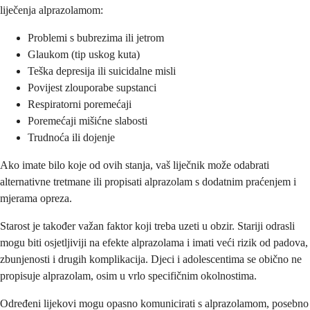
liječenja alprazolamom:
Problemi s bubrezima ili jetrom
Glaukom (tip uskog kuta)
Teška depresija ili suicidalne misli
Povijest zlouporabe supstanci
Respiratorni poremećaji
Poremećaji mišićne slabosti
Trudnoća ili dojenje
Ako imate bilo koje od ovih stanja, vaš liječnik može odabrati
alternativne tretmane ili propisati alprazolam s dodatnim praćenjem i
mjerama opreza.
Starost je također važan faktor koji treba uzeti u obzir. Stariji odrasli
mogu biti osjetljiviji na efekte alprazolama i imati veći rizik od padova,
zbunjenosti i drugih komplikacija. Djeci i adolescentima se obično ne
propisuje alprazolam, osim u vrlo specifičnim okolnostima.
Određeni lijekovi mogu opasno komunicirati s alprazolamom, posebno