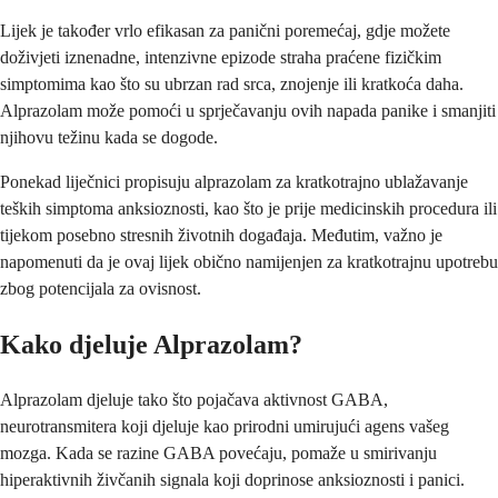
Lijek je također vrlo efikasan za panični poremećaj, gdje možete
doživjeti iznenadne, intenzivne epizode straha praćene fizičkim
simptomima kao što su ubrzan rad srca, znojenje ili kratkoća daha.
Alprazolam može pomoći u sprječavanju ovih napada panike i smanjiti
njihovu težinu kada se dogode.
Ponekad liječnici propisuju alprazolam za kratkotrajno ublažavanje
teških simptoma anksioznosti, kao što je prije medicinskih procedura ili
tijekom posebno stresnih životnih događaja. Međutim, važno je
napomenuti da je ovaj lijek obično namijenjen za kratkotrajnu upotrebu
zbog potencijala za ovisnost.
Kako djeluje Alprazolam?
Alprazolam djeluje tako što pojačava aktivnost GABA,
neurotransmitera koji djeluje kao prirodni umirujući agens vašeg
mozga. Kada se razine GABA povećaju, pomaže u smirivanju
hiperaktivnih živčanih signala koji doprinose anksioznosti i panici.