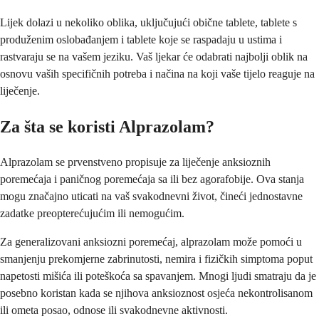
Lijek dolazi u nekoliko oblika, uključujući obične tablete, tablete s
produženim oslobađanjem i tablete koje se raspadaju u ustima i
rastvaraju se na vašem jeziku. Vaš ljekar će odabrati najbolji oblik na
osnovu vaših specifičnih potreba i načina na koji vaše tijelo reaguje na
liječenje.
Za šta se koristi Alprazolam?
Alprazolam se prvenstveno propisuje za liječenje anksioznih
poremećaja i paničnog poremećaja sa ili bez agorafobije. Ova stanja
mogu značajno uticati na vaš svakodnevni život, čineći jednostavne
zadatke preopterećujućim ili nemogućim.
Za generalizovani anksiozni poremećaj, alprazolam može pomoći u
smanjenju prekomjerne zabrinutosti, nemira i fizičkih simptoma poput
napetosti mišića ili poteškoća sa spavanjem. Mnogi ljudi smatraju da je
posebno koristan kada se njihova anksioznost osjeća nekontrolisanom
ili ometa posao, odnose ili svakodnevne aktivnosti.