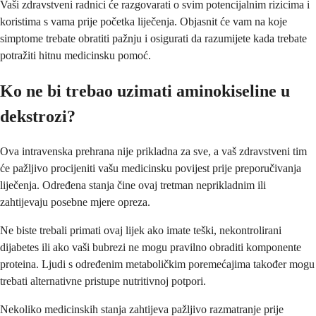
Vaši zdravstveni radnici će razgovarati o svim potencijalnim rizicima i
koristima s vama prije početka liječenja. Objasnit će vam na koje
simptome trebate obratiti pažnju i osigurati da razumijete kada trebate
potražiti hitnu medicinsku pomoć.
Ko ne bi trebao uzimati aminokiseline u
dekstrozi?
Ova intravenska prehrana nije prikladna za sve, a vaš zdravstveni tim
će pažljivo procijeniti vašu medicinsku povijest prije preporučivanja
liječenja. Određena stanja čine ovaj tretman neprikladnim ili
zahtijevaju posebne mjere opreza.
Ne biste trebali primati ovaj lijek ako imate teški, nekontrolirani
dijabetes ili ako vaši bubrezi ne mogu pravilno obraditi komponente
proteina. Ljudi s određenim metaboličkim poremećajima također mogu
trebati alternativne pristupe nutritivnoj potpori.
Nekoliko medicinskih stanja zahtijeva pažljivo razmatranje prije