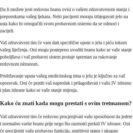
Da li možete jesti redovnu hranu ovisi o vašem zdravstvenom stanju i
preporukama vašeg ljekara. Neki pacijenti moraju izbjegavati jelo na
usta kako bi omogućili svom probavnom sistemu da se odmori i
zacijeli.
Vaš zdravstveni tim će vam dati specifične upute o jelu i piću tokom
vašeg liječenja. Oni mogu postepeno uvoditi hranu kako se vaše stanje
poboljšava i vaš probavni sistem postaje spreman za rukovanje
redovnom ishranom.
Pridržavanje uputa vašeg medicinskog tima o jelu je ključno za vaš
oporavak. Oni će pratiti vaš napredak i prilagođavati i vašu IV ishranu
i plan ishrane kako se vaše stanje mijenja.
Kako ću znati kada mogu prestati s ovim tretmanom?
Vaš zdravstveni tim će redovno procjenjivati vašu sposobnost da jedete
i normalno varite hranu prije nego što razmotri prekid IV ishrane. Oni
će procijeniti vašu probavnu funkciju, nutritivni status i ukupan