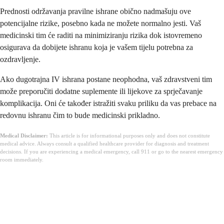
Prednosti održavanja pravilne ishrane obično nadmašuju ove
potencijalne rizike, posebno kada ne možete normalno jesti. Vaš
medicinski tim će raditi na minimiziranju rizika dok istovremeno
osigurava da dobijete ishranu koja je vašem tijelu potrebna za
ozdravljenje.
Ako dugotrajna IV ishrana postane neophodna, vaš zdravstveni tim
može preporučiti dodatne suplemente ili lijekove za sprječavanje
komplikacija. Oni će također istražiti svaku priliku da vas prebace na
redovnu ishranu čim to bude medicinski prikladno.
Medical Disclaimer:
This article is for informational purposes only and does not constitute
medical advice. Always consult a qualified healthcare provider for diagnosis and treatment
decisions. If you are experiencing a medical emergency, call 911 or go to the nearest emergency
room immediately.