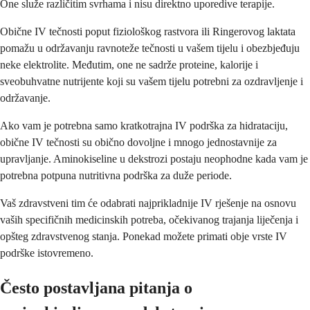
One služe različitim svrhama i nisu direktno uporedive terapije.
Obične IV tečnosti poput fiziološkog rastvora ili Ringerovog laktata
pomažu u održavanju ravnoteže tečnosti u vašem tijelu i obezbjeđuju
neke elektrolite. Međutim, one ne sadrže proteine, kalorije i
sveobuhvatne nutrijente koji su vašem tijelu potrebni za ozdravljenje i
održavanje.
Ako vam je potrebna samo kratkotrajna IV podrška za hidrataciju,
obične IV tečnosti su obično dovoljne i mnogo jednostavnije za
upravljanje. Aminokiseline u dekstrozi postaju neophodne kada vam je
potrebna potpuna nutritivna podrška za duže periode.
Vaš zdravstveni tim će odabrati najprikladnije IV rješenje na osnovu
vaših specifičnih medicinskih potreba, očekivanog trajanja liječenja i
opšteg zdravstvenog stanja. Ponekad možete primati obje vrste IV
podrške istovremeno.
Često postavljana pitanja o