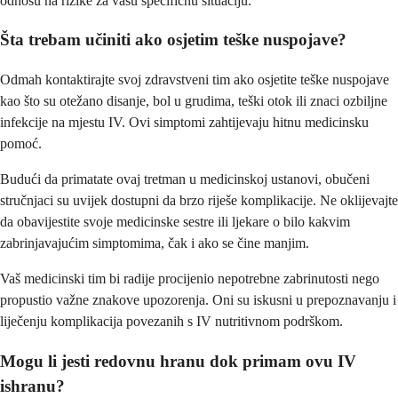
odnosu na rizike za vašu specifičnu situaciju.
Šta trebam učiniti ako osjetim teške nuspojave?
Odmah kontaktirajte svoj zdravstveni tim ako osjetite teške nuspojave
kao što su otežano disanje, bol u grudima, teški otok ili znaci ozbiljne
infekcije na mjestu IV. Ovi simptomi zahtijevaju hitnu medicinsku
pomoć.
Budući da primatate ovaj tretman u medicinskoj ustanovi, obučeni
stručnjaci su uvijek dostupni da brzo riješe komplikacije. Ne oklijevajte
da obavijestite svoje medicinske sestre ili ljekare o bilo kakvim
zabrinjavajućim simptomima, čak i ako se čine manjim.
Vaš medicinski tim bi radije procijenio nepotrebne zabrinutosti nego
propustio važne znakove upozorenja. Oni su iskusni u prepoznavanju i
liječenju komplikacija povezanih s IV nutritivnom podrškom.
Mogu li jesti redovnu hranu dok primam ovu IV
ishranu?