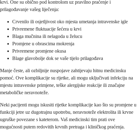
krvi. One su obično pod kontrolom uz pravilno praćenje i
prilagođavanje vašeg liječenja:
Crvenilo ili osjetljivost oko mjesta umetanja intravenske igle
Privremene fluktuacije šećera u krvi
Blaga mučnina ili nelagoda u želucu
Promjene u obrascima mokrenja
Privremene promjene okusa
Blage glavobolje dok se vaše tijelo prilagođava
Manje česte, ali ozbiljnije nuspojave zahtijevaju hitnu medicinsku
pomoć. Ove komplikacije su rijetke, ali mogu uključivati infekciju na
mjestu intravenske primjene, teške alergijske reakcije ili značajne
metaboličke neravnoteže.
Neki pacijenti mogu iskusiti rijetke komplikacije kao što su promjene u
funkciji jetre uz dugotrajnu upotrebu, neravnoteže elektrolita ili krvne
ugruške povezane s kateterom. Vaš medicinski tim prati ove
mogućnosti putem redovitih krvnih pretraga i kliničkog praćenja.