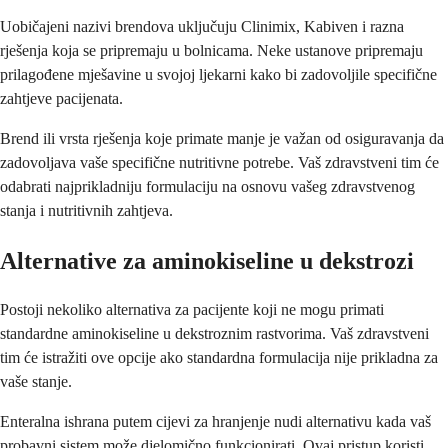
Uobičajeni nazivi brendova uključuju Clinimix, Kabiven i razna
rješenja koja se pripremaju u bolnicama. Neke ustanove pripremaju
prilagođene mješavine u svojoj ljekarni kako bi zadovoljile specifične
zahtjeve pacijenata.
Brend ili vrsta rješenja koje primate manje je važan od osiguravanja da
zadovoljava vaše specifične nutritivne potrebe. Vaš zdravstveni tim će
odabrati najprikladniju formulaciju na osnovu vašeg zdravstvenog
stanja i nutritivnih zahtjeva.
Alternative za aminokiseline u dekstrozi
Postoji nekoliko alternativa za pacijente koji ne mogu primati
standardne aminokiseline u dekstroznim rastvorima. Vaš zdravstveni
tim će istražiti ove opcije ako standardna formulacija nije prikladna za
vaše stanje.
Enteralna ishrana putem cijevi za hranjenje nudi alternativu kada vaš
probavni sistem može djelomično funkcionirati. Ovaj pristup koristi