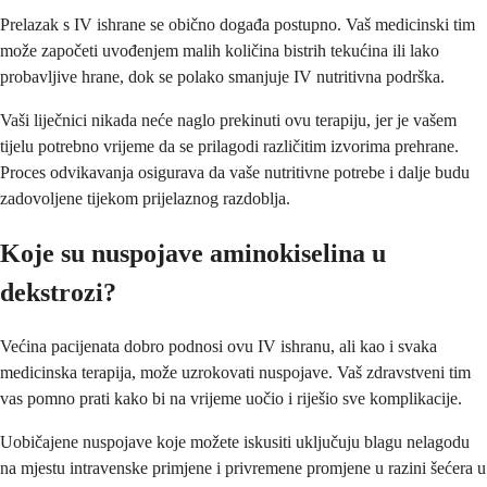
Prelazak s IV ishrane se obično događa postupno. Vaš medicinski tim
može započeti uvođenjem malih količina bistrih tekućina ili lako
probavljive hrane, dok se polako smanjuje IV nutritivna podrška.
Vaši liječnici nikada neće naglo prekinuti ovu terapiju, jer je vašem
tijelu potrebno vrijeme da se prilagodi različitim izvorima prehrane.
Proces odvikavanja osigurava da vaše nutritivne potrebe i dalje budu
zadovoljene tijekom prijelaznog razdoblja.
Koje su nuspojave aminokiselina u
dekstrozi?
Većina pacijenata dobro podnosi ovu IV ishranu, ali kao i svaka
medicinska terapija, može uzrokovati nuspojave. Vaš zdravstveni tim
vas pomno prati kako bi na vrijeme uočio i riješio sve komplikacije.
Uobičajene nuspojave koje možete iskusiti uključuju blagu nelagodu
na mjestu intravenske primjene i privremene promjene u razini šećera u