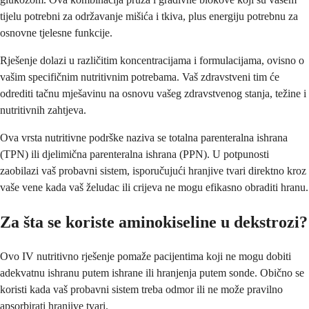
tijelu potrebni za održavanje mišića i tkiva, plus energiju potrebnu za
osnovne tjelesne funkcije.
Rješenje dolazi u različitim koncentracijama i formulacijama, ovisno o
vašim specifičnim nutritivnim potrebama. Vaš zdravstveni tim će
odrediti tačnu mješavinu na osnovu vašeg zdravstvenog stanja, težine i
nutritivnih zahtjeva.
Ova vrsta nutritivne podrške naziva se totalna parenteralna ishrana
(TPN) ili djelimična parenteralna ishrana (PPN). U potpunosti
zaobilazi vaš probavni sistem, isporučujući hranjive tvari direktno kroz
vaše vene kada vaš želudac ili crijeva ne mogu efikasno obraditi hranu.
Za šta se koriste aminokiseline u dekstrozi?
Ovo IV nutritivno rješenje pomaže pacijentima koji ne mogu dobiti
adekvatnu ishranu putem ishrane ili hranjenja putem sonde. Obično se
koristi kada vaš probavni sistem treba odmor ili ne može pravilno
apsorbirati hranjive tvari.