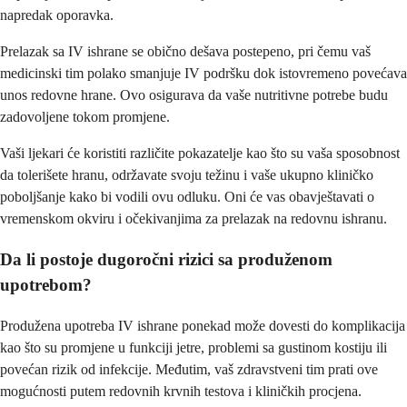
napredak oporavka.
Prelazak sa IV ishrane se obično dešava postepeno, pri čemu vaš
medicinski tim polako smanjuje IV podršku dok istovremeno povećava
unos redovne hrane. Ovo osigurava da vaše nutritivne potrebe budu
zadovoljene tokom promjene.
Vaši ljekari će koristiti različite pokazatelje kao što su vaša sposobnost
da tolerišete hranu, održavate svoju težinu i vaše ukupno kliničko
poboljšanje kako bi vodili ovu odluku. Oni će vas obavještavati o
vremenskom okviru i očekivanjima za prelazak na redovnu ishranu.
Da li postoje dugoročni rizici sa produženom
upotrebom?
Produžena upotreba IV ishrane ponekad može dovesti do komplikacija
kao što su promjene u funkciji jetre, problemi sa gustinom kostiju ili
povećan rizik od infekcije. Međutim, vaš zdravstveni tim prati ove
mogućnosti putem redovnih krvnih testova i kliničkih procjena.