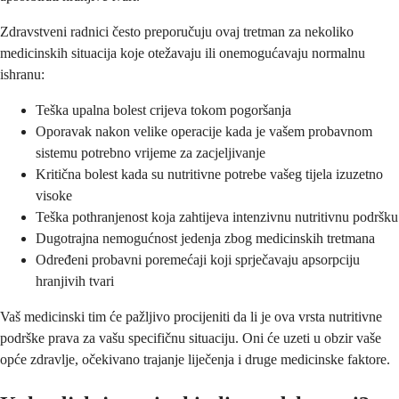
Zdravstveni radnici često preporučuju ovaj tretman za nekoliko
medicinskih situacija koje otežavaju ili onemogućavaju normalnu
ishranu:
Teška upalna bolest crijeva tokom pogoršanja
Oporavak nakon velike operacije kada je vašem probavnom
sistemu potrebno vrijeme za zacjeljivanje
Kritična bolest kada su nutritivne potrebe vašeg tijela izuzetno
visoke
Teška pothranjenost koja zahtijeva intenzivnu nutritivnu podršku
Dugotrajna nemogućnost jedenja zbog medicinskih tretmana
Određeni probavni poremećaji koji sprječavaju apsorpciju
hranjivih tvari
Vaš medicinski tim će pažljivo procijeniti da li je ova vrsta nutritivne
podrške prava za vašu specifičnu situaciju. Oni će uzeti u obzir vaše
opće zdravlje, očekivano trajanje liječenja i druge medicinske faktore.