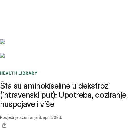
Benchmarks
Stories
FAQ
Sign up / Log in
HEALTH LIBRARY
Šta su aminokiseline u dekstrozi
(intravenski put): Upotreba, doziranje,
nuspojave i više
Posljednje ažuriranje
3. april 2026.