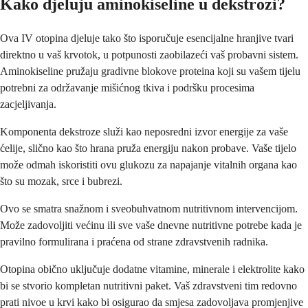
Kako djeluju aminokiseline u dekstrozi?
Ova IV otopina djeluje tako što isporučuje esencijalne hranjive tvari
direktno u vaš krvotok, u potpunosti zaobilazeći vaš probavni sistem.
Aminokiseline pružaju gradivne blokove proteina koji su vašem tijelu
potrebni za održavanje mišićnog tkiva i podršku procesima
zacjeljivanja.
Komponenta dekstroze služi kao neposredni izvor energije za vaše
ćelije, slično kao što hrana pruža energiju nakon probave. Vaše tijelo
može odmah iskoristiti ovu glukozu za napajanje vitalnih organa kao
što su mozak, srce i bubrezi.
Ovo se smatra snažnom i sveobuhvatnom nutritivnom intervencijom.
Može zadovoljiti većinu ili sve vaše dnevne nutritivne potrebe kada je
pravilno formulirana i praćena od strane zdravstvenih radnika.
Otopina obično uključuje dodatne vitamine, minerale i elektrolite kako
bi se stvorio kompletan nutritivni paket. Vaš zdravstveni tim redovno
prati nivoe u krvi kako bi osigurao da smjesa zadovoljava promjenjive