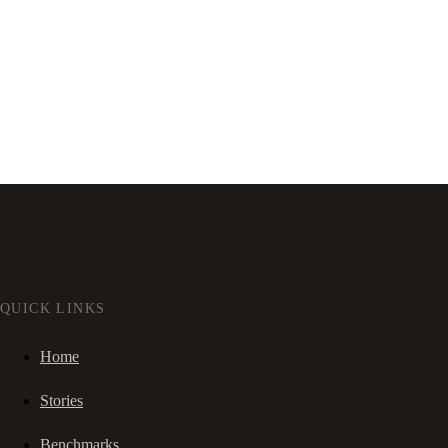
QUICK LINKS
Home
Stories
Benchmarks