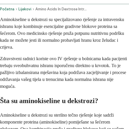
Početna
Lijekovi
Amino Acids In Dextrose Intravenous Route
Aminokiseline u dekstrozi su specijalizovano rješenje za intravensku
ishranu koje kombinuje esencijalne gradivne blokove proteina sa
šećerom. Ovo medicinsko rješenje pruža potpunu nutritivnu podršku
kada ne možete jesti ili normalno probavljati hranu kroz želudac i
crijeva.
Zdravstveni radnici koriste ovo IV rješenje u bolnicama kada pacijenti
trebaju sveobuhvatnu ishranu isporučenu direktno u krvotok. To je
pažljivo izbalansirana mješavina koja podržava zacjeljivanje i procese
održavanja vašeg tijela u trenucima kada normalna ishrana nije
moguća.
Šta su aminokiseline u dekstrozi?
Aminokiseline u dekstrozi su sterilno tečno rješenje koje sadrži
komponente proteina (aminokiseline) pomiješane sa šećerom
glukozom. Ova kombinacija pruža i gradivne blokove koji su vašem