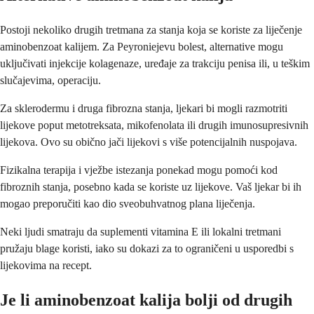
Postoji nekoliko drugih tretmana za stanja koja se koriste za liječenje
aminobenzoat kalijem. Za Peyroniejevu bolest, alternative mogu
uključivati injekcije kolagenaze, uređaje za trakciju penisa ili, u teškim
slučajevima, operaciju.
Za sklerodermu i druga fibrozna stanja, ljekari bi mogli razmotriti
lijekove poput metotreksata, mikofenolata ili drugih imunosupresivnih
lijekova. Ovo su obično jači lijekovi s više potencijalnih nuspojava.
Fizikalna terapija i vježbe istezanja ponekad mogu pomoći kod
fibroznih stanja, posebno kada se koriste uz lijekove. Vaš ljekar bi ih
mogao preporučiti kao dio sveobuhvatnog plana liječenja.
Neki ljudi smatraju da suplementi vitamina E ili lokalni tretmani
pružaju blage koristi, iako su dokazi za to ograničeni u usporedbi s
lijekovima na recept.
Je li aminobenzoat kalija bolji od drugih