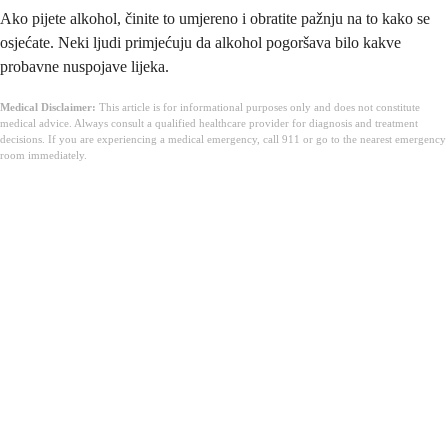
Ako pijete alkohol, činite to umjereno i obratite pažnju na to kako se
osjećate. Neki ljudi primjećuju da alkohol pogoršava bilo kakve
probavne nuspojave lijeka.
Medical Disclaimer:
This article is for informational purposes only and does not constitute
medical advice. Always consult a qualified healthcare provider for diagnosis and treatment
decisions. If you are experiencing a medical emergency, call 911 or go to the nearest emergency
room immediately.