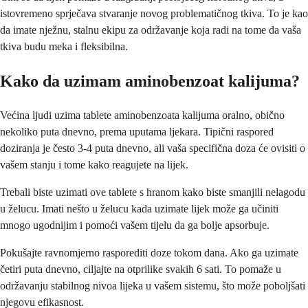
istovremeno sprječava stvaranje novog problematičnog tkiva. To je kao
da imate nježnu, stalnu ekipu za održavanje koja radi na tome da vaša
tkiva budu meka i fleksibilna.
Kako da uzimam aminobenzoat kalijuma?
Većina ljudi uzima tablete aminobenzoata kalijuma oralno, obično
nekoliko puta dnevno, prema uputama ljekara. Tipični raspored
doziranja je često 3-4 puta dnevno, ali vaša specifična doza će ovisiti o
vašem stanju i tome kako reagujete na lijek.
Trebali biste uzimati ove tablete s hranom kako biste smanjili nelagodu
u želucu. Imati nešto u želucu kada uzimate lijek može ga učiniti
mnogo ugodnijim i pomoći vašem tijelu da ga bolje apsorbuje.
Pokušajte ravnomjerno rasporediti doze tokom dana. Ako ga uzimate
četiri puta dnevno, ciljajte na otprilike svakih 6 sati. To pomaže u
održavanju stabilnog nivoa lijeka u vašem sistemu, što može poboljšati
njegovu efikasnost.