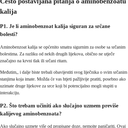
Često postavljana pitanja o aminobenzoatu
kalija
P1. Je li aminobenzoat kalija siguran za srčane
bolesti?
Aminobenzoat kalija se općenito smatra sigurnim za osobe sa srčanim
bolestima. Za razliku od nekih drugih lijekova, obično ne utječe
značajno na krvni tlak ili srčani ritam.
Međutim,, i dalje biste trebali obavijestiti svog liječnika o svim srčanim
stanjima koja imate. Možda će vas htjeti pažljivije pratiti, posebno ako
uzimate druge lijekove za srce koji bi potencijalno mogli stupiti u
interakciju.
P2. Što trebam učiniti ako slučajno uzmem previše
kalijevog aminobenzoata?
Ako slučajno uzmete više od propisane doze, nemojte paničariti. Ovaj