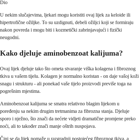
Dio
U nekim slučajevima, ljekari mogu koristiti ovaj lijek za keloide ili
hipertrofične ožiljke. To su uzdignuti, debeli ožiljci koji se formiraju
nakon povreda i mogu biti i kozmetički zabrinjavajući i fizički
neugodni.
Kako djeluje aminobenzoat kalijuma?
Ovaj lijek djeluje tako što ometa stvaranje viška kolagena i fibroznog
tkiva u vašem tijelu. Kolagen je normalno koristan - on daje vašoj koži
snagu i strukturu - ali ponekad vaše tijelo proizvodi previše toga na
pogrešnim mjestima.
Aminobenzoat kalijuma se smatra relativno blagim lijekom u
poređenju sa nekim drugim tretmanima za fibrozna stanja. Djeluje
sporo i nježno, što znači da nećete vidjeti dramatične promjene preko
noći, ali to također znači manje oštrih nuspojava.
Čini se da lijek pomaže u razgradnji postojećeg fibroznog tkiva, a