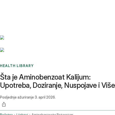
Benchmarks
Stories
FAQ
Sign up / Log in
HEALTH LIBRARY
Šta je Aminobenzoat Kalijum:
Upotreba, Doziranje, Nuspojave i Više
Posljednje ažuriranje
3. april 2026.
Početna
Lijekovi
Aminobenzoate Potassium Oral Route