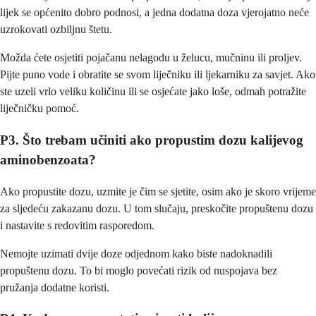
lijek se općenito dobro podnosi, a jedna dodatna doza vjerojatno neće
uzrokovati ozbiljnu štetu.
Možda ćete osjetiti pojačanu nelagodu u želucu, mučninu ili proljev.
Pijte puno vode i obratite se svom liječniku ili ljekarniku za savjet. Ako
ste uzeli vrlo veliku količinu ili se osjećate jako loše, odmah potražite
liječničku pomoć.
P3. Što trebam učiniti ako propustim dozu kalijevog
aminobenzoata?
Ako propustite dozu, uzmite je čim se sjetite, osim ako je skoro vrijeme
za sljedeću zakazanu dozu. U tom slučaju, preskočite propuštenu dozu
i nastavite s redovitim rasporedom.
Nemojte uzimati dvije doze odjednom kako biste nadoknadili
propuštenu dozu. To bi moglo povećati rizik od nuspojava bez
pružanja dodatne koristi.