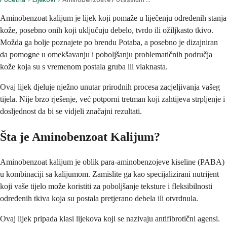
Aminobenzoat kalijum je lijek koji pomaže u liječenju određenih stanja
kože, posebno onih koji uključuju debelo, tvrdo ili ožiljkasto tkivo.
Možda ga bolje poznajete po brendu Potaba, a posebno je dizajniran
da pomogne u omekšavanju i poboljšanju problematičnih područja
kože koja su s vremenom postala gruba ili vlaknasta.
Ovaj lijek djeluje nježno unutar prirodnih procesa zacjeljivanja vašeg
tijela. Nije brzo rješenje, već potporni tretman koji zahtijeva strpljenje i
dosljednost da bi se vidjeli značajni rezultati.
Šta je Aminobenzoat Kalijum?
Aminobenzoat kalijum je oblik para-aminobenzojeve kiseline (PABA)
u kombinaciji sa kalijumom. Zamislite ga kao specijalizirani nutrijent
koji vaše tijelo može koristiti za poboljšanje teksture i fleksibilnosti
određenih tkiva koja su postala pretjerano debela ili otvrdnula.
Ovaj lijek pripada klasi lijekova koji se nazivaju antifibrotični agensi.