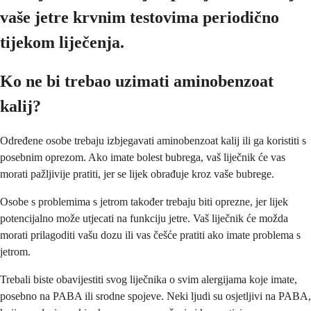
vaše jetre krvnim testovima periodično
tijekom liječenja.
Ko ne bi trebao uzimati aminobenzoat
kalij?
Određene osobe trebaju izbjegavati aminobenzoat kalij ili ga koristiti s
posebnim oprezom. Ako imate bolest bubrega, vaš liječnik će vas
morati pažljivije pratiti, jer se lijek obrađuje kroz vaše bubrege.
Osobe s problemima s jetrom također trebaju biti oprezne, jer lijek
potencijalno može utjecati na funkciju jetre. Vaš liječnik će možda
morati prilagoditi vašu dozu ili vas češće pratiti ako imate problema s
jetrom.
Trebali biste obavijestiti svog liječnika o svim alergijama koje imate,
posebno na PABA ili srodne spojeve. Neki ljudi su osjetljivi na PABA,