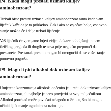
P4. Kada mogu prestati uzimati kalijev
aminobenzoat?
Trebali biste prestati uzimati kalijev aminobenzoat samo kada vam
liječnik kaže da je to prikladno. Čak i ako se osjećate bolje, osnovno
stanje možda će i dalje trebati liječenje.
Vaš liječnik će vjerojatno htjeti vidjeti dokaze poboljšanja putem
fizičkog pregleda ili drugih testova prije nego što preporuči da
prestanete. Prestanak prerano mogao bi omogućiti da se vaše stanje
ponovno pogorša.
P5. Mogu li piti alkohol dok uzimam kalijev
aminobenzoat?
Umjerena konzumacija alkohola općenito je u redu dok uzimate kalijev
aminobenzoat, ali najbolje je prvo provjeriti sa svojim liječnikom.
Alkohol ponekad može povećati nelagodu u želucu, što bi moglo
učiniti lijek manje ugodnim za uzimanje.