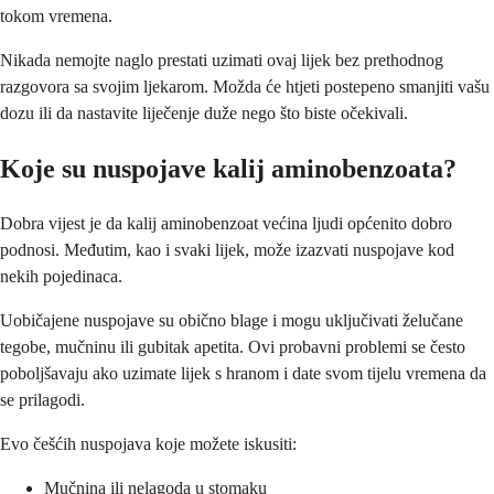
tokom vremena.
Nikada nemojte naglo prestati uzimati ovaj lijek bez prethodnog
razgovora sa svojim ljekarom. Možda će htjeti postepeno smanjiti vašu
dozu ili da nastavite liječenje duže nego što biste očekivali.
Koje su nuspojave kalij aminobenzoata?
Dobra vijest je da kalij aminobenzoat većina ljudi općenito dobro
podnosi. Međutim, kao i svaki lijek, može izazvati nuspojave kod
nekih pojedinaca.
Uobičajene nuspojave su obično blage i mogu uključivati ​​želučane
tegobe, mučninu ili gubitak apetita. Ovi probavni problemi se često
poboljšavaju ako uzimate lijek s hranom i date svom tijelu vremena da
se prilagodi.
Evo češćih nuspojava koje možete iskusiti:
Mučnina ili nelagoda u stomaku