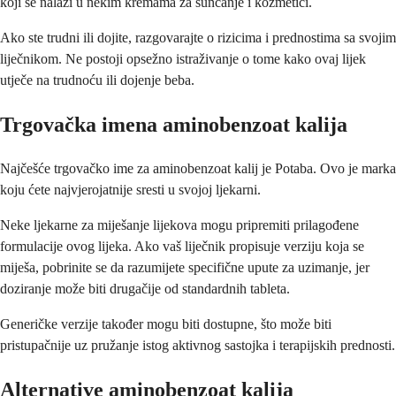
koji se nalazi u nekim kremama za sunčanje i kozmetici.
Ako ste trudni ili dojite, razgovarajte o rizicima i prednostima sa svojim
liječnikom. Ne postoji opsežno istraživanje o tome kako ovaj lijek
utječe na trudnoću ili dojenje beba.
Trgovačka imena aminobenzoat kalija
Najčešće trgovačko ime za aminobenzoat kalij je Potaba. Ovo je marka
koju ćete najvjerojatnije sresti u svojoj ljekarni.
Neke ljekarne za miješanje lijekova mogu pripremiti prilagođene
formulacije ovog lijeka. Ako vaš liječnik propisuje verziju koja se
miješa, pobrinite se da razumijete specifične upute za uzimanje, jer
doziranje može biti drugačije od standardnih tableta.
Generičke verzije također mogu biti dostupne, što može biti
pristupačnije uz pružanje istog aktivnog sastojka i terapijskih prednosti.
Alternative aminobenzoat kalija