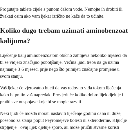
Progutajte tablete cijele s punom čašom vode. Nemojte ih drobiti ili
žvakati osim ako vam ljekar izričito ne kaže da to učinite.
Koliko dugo trebam uzimati aminobenzoat
kalijuma?
Liječenje kalij aminobenzoatom obično zahtijeva nekoliko mjeseci da
bi se vidjelo značajno poboljšanje. Većina ljudi treba da ga uzima
najmanje 3-6 mjeseci prije nego što primijeti značajne promjene u
svom stanju.
Vaš ljekar će vjerovatno htjeti da vas redovno viđa tokom liječenja
kako bi pratio vaš napredak. Provjerit će koliko dobro lijek djeluje i
pratiti sve nuspojave koje bi se mogle razviti.
Neki ljudi će možda morati nastaviti liječenje godinu dana ili duže,
posebno za stanja poput Peyroniejeve bolesti ili skleroderme. Ključ je
strpljenje - ovaj lijek djeluje sporo, ali može pružiti stvarne koristi