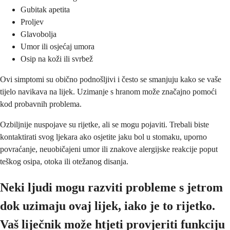
Gubitak apetita
Proljev
Glavobolja
Umor ili osjećaj umora
Osip na koži ili svrbež
Ovi simptomi su obično podnošljivi i često se smanjuju kako se vaše
tijelo navikava na lijek. Uzimanje s hranom može značajno pomoći
kod probavnih problema.
Ozbiljnije nuspojave su rijetke, ali se mogu pojaviti. Trebali biste
kontaktirati svog ljekara ako osjetite jaku bol u stomaku, uporno
povraćanje, neuobičajeni umor ili znakove alergijske reakcije poput
teškog osipa, otoka ili otežanog disanja.
Neki ljudi mogu razviti probleme s jetrom
dok uzimaju ovaj lijek, iako je to rijetko.
Vaš liječnik može htjeti provjeriti funkciju