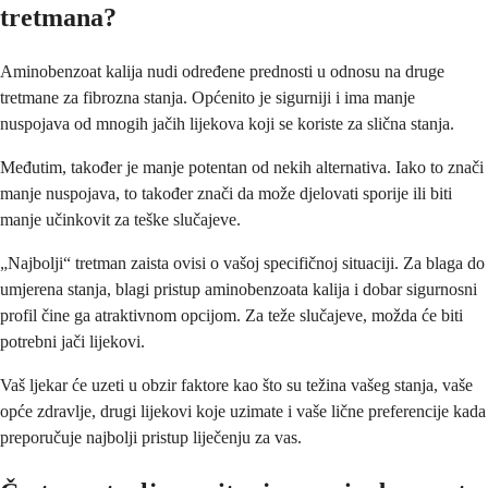
tretmana?
Aminobenzoat kalija nudi određene prednosti u odnosu na druge
tretmane za fibrozna stanja. Općenito je sigurniji i ima manje
nuspojava od mnogih jačih lijekova koji se koriste za slična stanja.
Međutim, također je manje potentan od nekih alternativa. Iako to znači
manje nuspojava, to također znači da može djelovati sporije ili biti
manje učinkovit za teške slučajeve.
„Najbolji“ tretman zaista ovisi o vašoj specifičnoj situaciji. Za blaga do
umjerena stanja, blagi pristup aminobenzoata kalija i dobar sigurnosni
profil čine ga atraktivnom opcijom. Za teže slučajeve, možda će biti
potrebni jači lijekovi.
Vaš ljekar će uzeti u obzir faktore kao što su težina vašeg stanja, vaše
opće zdravlje, drugi lijekovi koje uzimate i vaše lične preferencije kada
preporučuje najbolji pristup liječenju za vas.