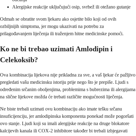
Alergijske reakcije uključujući osip, svrbež ili otežano gutanje
Odmah se obratite svom ljekaru ako osjetite bilo koji od ovih
ozbiljnijih simptoma, jer mogu ukazivati na potrebu za
prilagođavanjem liječenja ili traženjem hitne medicinske pomoći.
Ko ne bi trebao uzimati Amlodipin i
Celekoksib?
Ova kombinacija lijekova nije prikladna za sve, a vaš ljekar će pažljivo
pregledati vašu medicinsku istoriju prije nego što je prepiše. Ljudi s
određenim srčanim oboljenjima, problemima s bubrezima ili alergijama
na slične lijekove možda će trebati različite mogućnosti liječenja.
Ne biste trebali uzimati ovu kombinaciju ako imate tešku srčanu
insuficijenciju, jer amlodipinska komponenta ponekad može pogoršati
ovo stanje. Ljudi koji su imali alergijske reakcije na druge blokatore
kalcijevih kanala ili COX-2 inhibitore također bi trebali izbjegavati