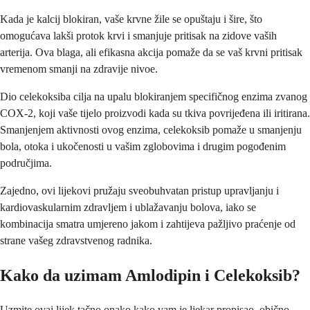
Kada je kalcij blokiran, vaše krvne žile se opuštaju i šire, što
omogućava lakši protok krvi i smanjuje pritisak na zidove vaših
arterija. Ova blaga, ali efikasna akcija pomaže da se vaš krvni pritisak
vremenom smanji na zdravije nivoe.
Dio celekoksiba cilja na upalu blokiranjem specifičnog enzima zvanog
COX-2, koji vaše tijelo proizvodi kada su tkiva povrijeđena ili iritirana.
Smanjenjem aktivnosti ovog enzima, celekoksib pomaže u smanjenju
bola, otoka i ukočenosti u vašim zglobovima i drugim pogođenim
područjima.
Zajedno, ovi lijekovi pružaju sveobuhvatan pristup upravljanju i
kardiovaskularnim zdravljem i ublažavanju bolova, iako se
kombinacija smatra umjereno jakom i zahtijeva pažljivo praćenje od
strane vašeg zdravstvenog radnika.
Kako da uzimam Amlodipin i Celekoksib?
Uzmite ovaj lijek tačno onako kako vam je ljekar propisao, obično