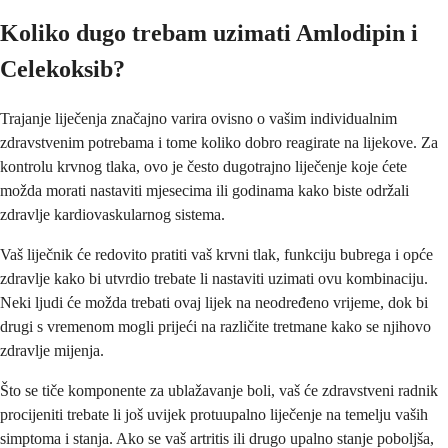
Koliko dugo trebam uzimati Amlodipin i
Celekoksib?
Trajanje liječenja značajno varira ovisno o vašim individualnim
zdravstvenim potrebama i tome koliko dobro reagirate na lijekove. Za
kontrolu krvnog tlaka, ovo je često dugotrajno liječenje koje ćete
možda morati nastaviti mjesecima ili godinama kako biste održali
zdravlje kardiovaskularnog sistema.
Vaš liječnik će redovito pratiti vaš krvni tlak, funkciju bubrega i opće
zdravlje kako bi utvrdio trebate li nastaviti uzimati ovu kombinaciju.
Neki ljudi će možda trebati ovaj lijek na neodređeno vrijeme, dok bi
drugi s vremenom mogli prijeći na različite tretmane kako se njihovo
zdravlje mijenja.
Što se tiče komponente za ublažavanje boli, vaš će zdravstveni radnik
procijeniti trebate li još uvijek protuupalno liječenje na temelju vaših
simptoma i stanja. Ako se vaš artritis ili drugo upalno stanje poboljša,