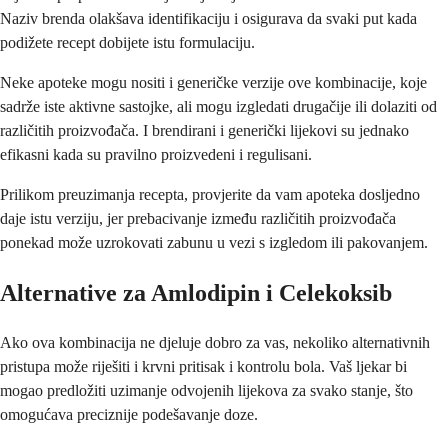
Naziv brenda olakšava identifikaciju i osigurava da svaki put kada
podižete recept dobijete istu formulaciju.
Neke apoteke mogu nositi i generičke verzije ove kombinacije, koje
sadrže iste aktivne sastojke, ali mogu izgledati drugačije ili dolaziti od
različitih proizvođača. I brendirani i generički lijekovi su jednako
efikasni kada su pravilno proizvedeni i regulisani.
Prilikom preuzimanja recepta, provjerite da vam apoteka dosljedno
daje istu verziju, jer prebacivanje između različitih proizvođača
ponekad može uzrokovati zabunu u vezi s izgledom ili pakovanjem.
Alternative za Amlodipin i Celekoksib
Ako ova kombinacija ne djeluje dobro za vas, nekoliko alternativnih
pristupa može riješiti i krvni pritisak i kontrolu bola. Vaš ljekar bi
mogao predložiti uzimanje odvojenih lijekova za svako stanje, što
omogućava preciznije podešavanje doze.