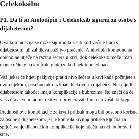
Celekoksibu
P1. Da li su Amlodipin i Celekoksib sigurni za osobe s
dijabetesom?
Ova kombinacija se može sigurno koristiti kod većine ljudi s
dijabetesom, ali zahtijeva pažljivo praćenje. Amlodipin komponenta
obično ne utječe na razinu šećera u krvi, dok celekoksib može imati
manje učinke na kontrolu glukoze kod nekih pojedinaca.
Vaš ljekar će htjeti pažljivije pratiti nivo šećera u krvi kada počinjete s
ovim lijekom, posebno ako uzimate lijekove za dijabetes. Neki ljudi s
dijabetesom također imaju komplikacije s bubrezima, što znači da će
vaš zdravstveni radnik redovno provjeravati funkciju vaših bubrega.
Prednosti ove kombinacije za krvni pritisak mogu biti posebno korisne
za osobe s dijabetesom, jer je kontrola krvnog pritiska ključna za
sprječavanje dijabetičkih komplikacija koje utječu na oči, bubrege i
srce.