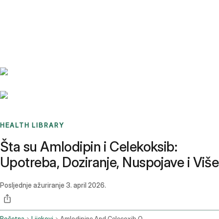
Benchmarks
Stories
FAQ
Sign up / Log in
HEALTH LIBRARY
Šta su Amlodipin i Celekoksib:
Upotreba, Doziranje, Nuspojave i Više
Posljednje ažuriranje
3. april 2026.
Početna
Lijekovi
Amlodipine And Celecoxib Oral Route