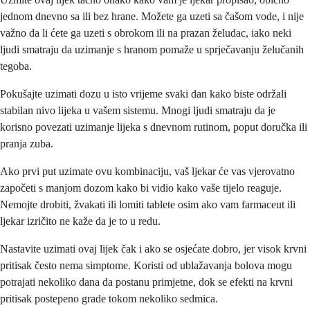
jednom dnevno sa ili bez hrane. Možete ga uzeti sa čašom vode, i nije
važno da li ćete ga uzeti s obrokom ili na prazan želudac, iako neki
ljudi smatraju da uzimanje s hranom pomaže u sprječavanju želučanih
tegoba.
Pokušajte uzimati dozu u isto vrijeme svaki dan kako biste održali
stabilan nivo lijeka u vašem sistemu. Mnogi ljudi smatraju da je
korisno povezati uzimanje lijeka s dnevnom rutinom, poput doručka ili
pranja zuba.
Ako prvi put uzimate ovu kombinaciju, vaš ljekar će vas vjerovatno
započeti s manjom dozom kako bi vidio kako vaše tijelo reaguje.
Nemojte drobiti, žvakati ili lomiti tablete osim ako vam farmaceut ili
ljekar izričito ne kaže da je to u redu.
Nastavite uzimati ovaj lijek čak i ako se osjećate dobro, jer visok krvni
pritisak često nema simptome. Koristi od ublažavanja bolova mogu
potrajati nekoliko dana da postanu primjetne, dok se efekti na krvni
pritisak postepeno grade tokom nekoliko sedmica.