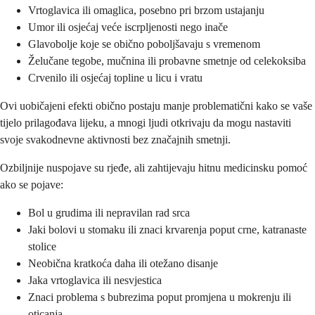
Vrtoglavica ili omaglica, posebno pri brzom ustajanju
Umor ili osjećaj veće iscrpljenosti nego inače
Glavobolje koje se obično poboljšavaju s vremenom
Želučane tegobe, mučnina ili probavne smetnje od celekoksiba
Crvenilo ili osjećaj topline u licu i vratu
Ovi uobičajeni efekti obično postaju manje problematični kako se vaše
tijelo prilagođava lijeku, a mnogi ljudi otkrivaju da mogu nastaviti
svoje svakodnevne aktivnosti bez značajnih smetnji.
Ozbiljnije nuspojave su rjeđe, ali zahtijevaju hitnu medicinsku pomoć
ako se pojave:
Bol u grudima ili nepravilan rad srca
Jaki bolovi u stomaku ili znaci krvarenja poput crne, katranaste
stolice
Neobična kratkoća daha ili otežano disanje
Jaka vrtoglavica ili nesvjestica
Znaci problema s bubrezima poput promjena u mokrenju ili
oticanja