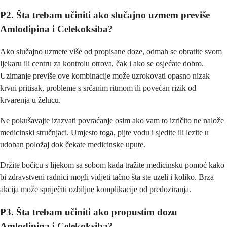
P2. Šta trebam učiniti ako slučajno uzmem previše
Amlodipina i Celekoksiba?
Ako slučajno uzmete više od propisane doze, odmah se obratite svom
ljekaru ili centru za kontrolu otrova, čak i ako se osjećate dobro.
Uzimanje previše ove kombinacije može uzrokovati opasno nizak
krvni pritisak, probleme s srčanim ritmom ili povećan rizik od
krvarenja u želucu.
Ne pokušavajte izazvati povraćanje osim ako vam to izričito ne nalože
medicinski stručnjaci. Umjesto toga, pijte vodu i sjedite ili lezite u
udoban položaj dok čekate medicinske upute.
Držite bočicu s lijekom sa sobom kada tražite medicinsku pomoć kako
bi zdravstveni radnici mogli vidjeti tačno šta ste uzeli i koliko. Brza
akcija može spriječiti ozbiljne komplikacije od predoziranja.
P3. Šta trebam učiniti ako propustim dozu
Amlodipina i Celekoksiba?