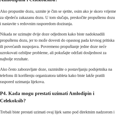
Ako propustite dozu, uzmite je čim se sjetite, osim ako je skoro vrijeme
za sljedeću zakazanu dozu. U tom slučaju, preskočite propuštenu dozu
i nastavite s redovnim rasporedom doziranja.
Nikada ne uzimajte dvije doze odjednom kako biste nadoknadili
propuštenu dozu, jer to može dovesti do opasnog pada krvnog pritiska
ili povećanih nuspojava. Povremeno propuštanje jedne doze neće
uzrokovati ozbiljne probleme, ali pokušajte održati dosljednost za
najbolje rezultate.
Ako često zaboravljate doze, razmislite o postavljanju podsjetnika na
telefonu ili korištenju organizatora tableta kako biste lakše pratili
raspored uzimanja lijekova.
P4. Kada mogu prestati uzimati Amlodipin i
Celekoksib?
Trebali biste prestati uzimati ovaj lijek samo pod direktnim nadzorom i