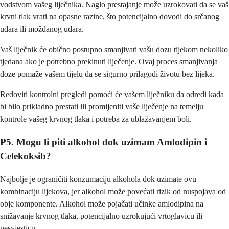
vodstvom vašeg liječnika. Naglo prestajanje može uzrokovati da se vaš
krvni tlak vrati na opasne razine, što potencijalno dovodi do srčanog
udara ili moždanog udara.
Vaš liječnik će obično postupno smanjivati ​​vašu dozu tijekom nekoliko
tjedana ako je potrebno prekinuti liječenje. Ovaj proces smanjivanja
doze pomaže vašem tijelu da se sigurno prilagodi životu bez lijeka.
Redoviti kontrolni pregledi pomoći će vašem liječniku da odredi kada
bi bilo prikladno prestati ili promijeniti vaše liječenje na temelju
kontrole vašeg krvnog tlaka i potreba za ublažavanjem boli.
P5. Mogu li piti alkohol dok uzimam Amlodipin i
Celekoksib?
Najbolje je ograničiti konzumaciju alkohola dok uzimate ovu
kombinaciju lijekova, jer alkohol može povećati rizik od nuspojava od
obje komponente. Alkohol može pojačati učinke amlodipina na
snižavanje krvnog tlaka, potencijalno uzrokujući vrtoglavicu ili
nesvjesticu.