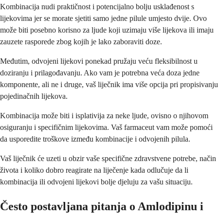
Kombinacija nudi praktičnost i potencijalno bolju usklađenost s
lijekovima jer se morate sjetiti samo jedne pilule umjesto dvije. Ovo
može biti posebno korisno za ljude koji uzimaju više lijekova ili imaju
zauzete rasporede zbog kojih je lako zaboraviti doze.
Međutim, odvojeni lijekovi ponekad pružaju veću fleksibilnost u
doziranju i prilagođavanju. Ako vam je potrebna veća doza jedne
komponente, ali ne i druge, vaš liječnik ima više opcija pri propisivanju
pojedinačnih lijekova.
Kombinacija može biti i isplativija za neke ljude, ovisno o njihovom
osiguranju i specifičnim lijekovima. Vaš farmaceut vam može pomoći
da usporedite troškove između kombinacije i odvojenih pilula.
Vaš liječnik će uzeti u obzir vaše specifične zdravstvene potrebe, način
života i koliko dobro reagirate na liječenje kada odlučuje da li
kombinacija ili odvojeni lijekovi bolje djeluju za vašu situaciju.
Često postavljana pitanja o Amlodipinu i