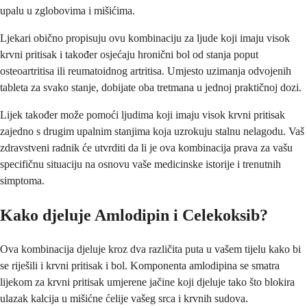
upalu u zglobovima i mišićima.
Ljekari obično propisuju ovu kombinaciju za ljude koji imaju visok
krvni pritisak i također osjećaju hronični bol od stanja poput
osteoartritisa ili reumatoidnog artritisa. Umjesto uzimanja odvojenih
tableta za svako stanje, dobijate oba tretmana u jednoj praktičnoj dozi.
Lijek također može pomoći ljudima koji imaju visok krvni pritisak
zajedno s drugim upalnim stanjima koja uzrokuju stalnu nelagodu. Vaš
zdravstveni radnik će utvrditi da li je ova kombinacija prava za vašu
specifičnu situaciju na osnovu vaše medicinske istorije i trenutnih
simptoma.
Kako djeluje Amlodipin i Celekoksib?
Ova kombinacija djeluje kroz dva različita puta u vašem tijelu kako bi
se riješili i krvni pritisak i bol. Komponenta amlodipina se smatra
lijekom za krvni pritisak umjerene jačine koji djeluje tako što blokira
ulazak kalcija u mišićne ćelije vašeg srca i krvnih sudova.