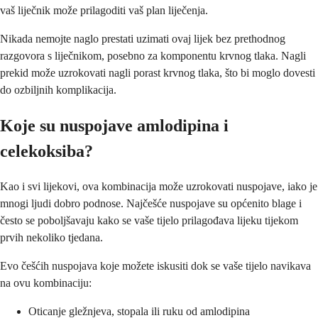
vaš liječnik može prilagoditi vaš plan liječenja.
Nikada nemojte naglo prestati uzimati ovaj lijek bez prethodnog
razgovora s liječnikom, posebno za komponentu krvnog tlaka. Nagli
prekid može uzrokovati nagli porast krvnog tlaka, što bi moglo dovesti
do ozbiljnih komplikacija.
Koje su nuspojave amlodipina i
celekoksiba?
Kao i svi lijekovi, ova kombinacija može uzrokovati nuspojave, iako je
mnogi ljudi dobro podnose. Najčešće nuspojave su općenito blage i
često se poboljšavaju kako se vaše tijelo prilagođava lijeku tijekom
prvih nekoliko tjedana.
Evo češćih nuspojava koje možete iskusiti dok se vaše tijelo navikava
na ovu kombinaciju:
Oticanje gležnjeva, stopala ili ruku od amlodipina