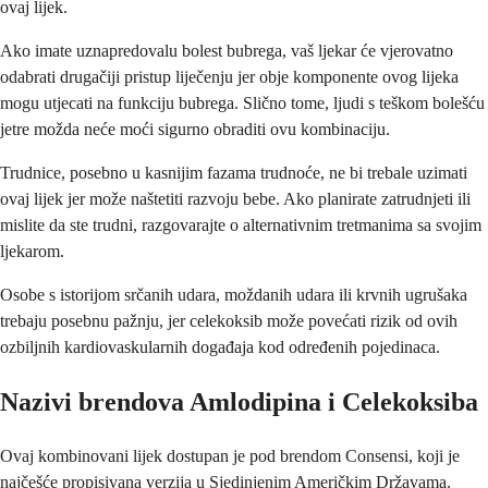
ovaj lijek.
Ako imate uznapredovalu bolest bubrega, vaš ljekar će vjerovatno
odabrati drugačiji pristup liječenju jer obje komponente ovog lijeka
mogu utjecati na funkciju bubrega. Slično tome, ljudi s teškom bolešću
jetre možda neće moći sigurno obraditi ovu kombinaciju.
Trudnice, posebno u kasnijim fazama trudnoće, ne bi trebale uzimati
ovaj lijek jer može naštetiti razvoju bebe. Ako planirate zatrudnjeti ili
mislite da ste trudni, razgovarajte o alternativnim tretmanima sa svojim
ljekarom.
Osobe s istorijom srčanih udara, moždanih udara ili krvnih ugrušaka
trebaju posebnu pažnju, jer celekoksib može povećati rizik od ovih
ozbiljnih kardiovaskularnih događaja kod određenih pojedinaca.
Nazivi brendova Amlodipina i Celekoksiba
Ovaj kombinovani lijek dostupan je pod brendom Consensi, koji je
najčešće propisivana verzija u Sjedinjenim Američkim Državama.