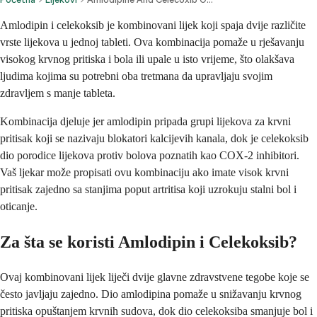
Amlodipin i celekoksib je kombinovani lijek koji spaja dvije različite
vrste lijekova u jednoj tableti. Ova kombinacija pomaže u rješavanju
visokog krvnog pritiska i bola ili upale u isto vrijeme, što olakšava
ljudima kojima su potrebni oba tretmana da upravljaju svojim
zdravljem s manje tableta.
Kombinacija djeluje jer amlodipin pripada grupi lijekova za krvni
pritisak koji se nazivaju blokatori kalcijevih kanala, dok je celekoksib
dio porodice lijekova protiv bolova poznatih kao COX-2 inhibitori.
Vaš ljekar može propisati ovu kombinaciju ako imate visok krvni
pritisak zajedno sa stanjima poput artritisa koji uzrokuju stalni bol i
oticanje.
Za šta se koristi Amlodipin i Celekoksib?
Ovaj kombinovani lijek liječi dvije glavne zdravstvene tegobe koje se
često javljaju zajedno. Dio amlodipina pomaže u snižavanju krvnog
pritiska opuštanjem krvnih sudova, dok dio celekoksiba smanjuje bol i