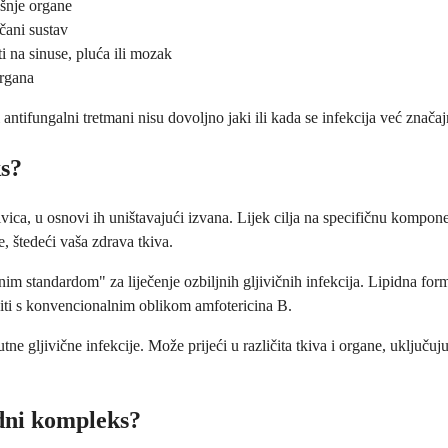
ašnje organe
čani sustav
ti na sinuse, pluća ili mozak
organa
antifungalni tretmani nisu dovoljno jaki ili kada se infekcija već značaj
ks?
ivica, u osnovi ih uništavajući izvana. Lijek cilja na specifičnu kompo
e, štedeći vaša zdrava tkiva.
im standardom" za liječenje ozbiljnih gljivičnih infekcija. Lipidna for
iti s konvencionalnim oblikom amfotericina B.
ne gljivične infekcije. Može prijeći u različita tkiva i organe, uključuju
idni kompleks?