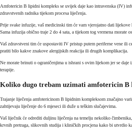
Amfotericin B lipidni kompleks se uvijek daje kao intravenska (IV) infuz
zdravstvenih radnika tijekom procesa liječenja.
Prije svake infuzije, vaš medicinski tim će vam vjerojatno dati lijekove 
Sama infuzija obično traje 2 do 4 sata, a tijekom tog vremena morate os
Vaš zdravstveni tim će uspostaviti IV pristup putem periferne vene ili cen
pratiti bilo kakve znakove alergijskih reakcija ili drugih komplikacija.
Ne morate brinuti o ograničenjima u ishrani s ovim lijekom jer se daje
terapije.
Koliko dugo trebam uzimati amfotericin B 
Trajanje liječenja amfotericinom B lipidnim kompleksom značajno varira o
zahtijevaju liječenje do 6 mjeseci ili duže u teškim slučajevima.
Vaš liječnik će odrediti duljinu liječenja na temelju nekoliko čimbenika
krvnih pretraga, slikovnih studija i kliničkih procjena kako bi utvrdio ka