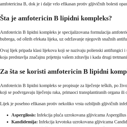
amfotericina B, dok je i dalje vrlo efikasan protiv gljivičnih bolesti opa
Šta je amfotericin B lipidni kompleks?
Amfotericin B lipidni kompleks je specijalizovana formulacija amfoteri
bubrega, od oštrih efekata lijeka, uz održavanje njegovih snažnih antif
Ovaj lijek pripada klasi lijekova koji se nazivaju polienski antifungici 
koja predstavlja značajnu prijetnju vašem zdravlju i kada drugi tretmani n
Za šta se koristi amfotericin B lipidni kom
Amfotericin B lipidni kompleks se propisuje za liječenje teških, po živo
koji se podvrgavaju liječenju raka, primaoci transplantiranih organa il
Lijek je posebno efikasan protiv nekoliko vrsta ozbiljnih gljivičnih infek
Aspergilosis:
Infekcija pluća uzrokovana gljivicama Aspergillus 
Kandidemija:
Infekcija krvotoka uzrokovana gljivicama Candi