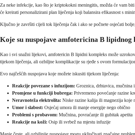
Za neke infekcije, kao što je kriptokokni meningitis, možda će vam biti
će kreirati personalizirani plan liječenja koji balansira efikasnost s mi
Ključno je završiti cijeli tok liječenja čak i ako se počnete osjećati bolj
Koje su nuspojave amfotericina B lipidnog
Kao i svi snažni lijekovi, amfotericin B lipidni kompleks može uzrokov
tijekom liječenja, ali ozbiljne komplikacije su rjeđe s ovom formulacijo
Evo najčešćih nuspojava koje možete iskusiti tijekom liječenja:
Reakcije povezane s infuzijom:
Groznica, drhtavica, mučnina il
Promjene u funkciji bubrega:
Privremeno povećanje razine kre
Neravnoteža elektrolita:
Niske razine kalija ili magnezija koje
Umor i slabost:
Osjećaj umora ili manje energije nego obično
Problemi s probavom:
Mučnina, povraćanje ili gubitak apetita
Reakcije na koži:
Osip ili svrbež na mjestu infuzije
Manje česte, ali ozbiljnije nuspojave mogu uključivati značajne problem