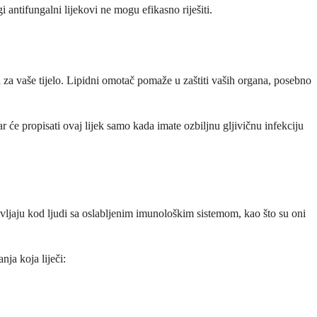
i antifungalni lijekovi ne mogu efikasno riješiti.
 za vaše tijelo. Lipidni omotač pomaže u zaštiti vaših organa, posebno
ar će propisati ovaj lijek samo kada imate ozbiljnu gljivičnu infekciju
javljaju kod ljudi sa oslabljenim imunološkim sistemom, kao što su oni
nja koja liječi: