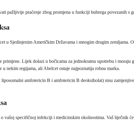
evati pažljivije praćenje zbog promjena u funkciji bubrega povezanih s g
ksa
et u Sjedinjenim Američkim Državama i mnogim drugim zemljama. Ovo 
ije primjene. Lijek dolazi u bočicama za jednokratnu upotrebu i moraju g
 u nekim regijama, ali Abelcet ostaje najpoznatija robna marka.
liposomalni amfotericin B i amfotericin B deoksiholat) nisu zamjenjive, 
ksa
 vašoj specifičnoj infekciji i medicinskim okolnostima. Vaš liječnik će o