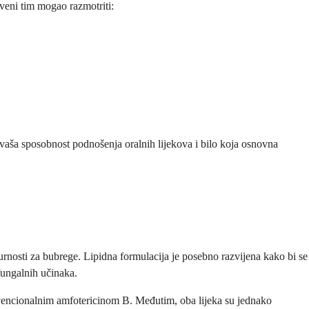
tveni tim mogao razmotriti:
ti, vaša sposobnost podnošenja oralnih lijekova i bilo koja osnovna
rnosti za bubrege. Lipidna formulacija je posebno razvijena kako bi se
fungalnih učinaka.
onvencionalnim amfotericinom B. Međutim, oba lijeka su jednako