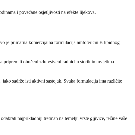
odinama i povećane osjetljivosti na efekte lijekova.
je primarna komercijalna formulacija amfotericin B lipidnog
a pripremiti obučeni zdravstveni radnici u sterilnim uvjetima.
iako sadrže isti aktivni sastojak. Svaka formulacija ima različite
dabrati najprikladniji tretman na temelju vrste gljivice, težine vaše