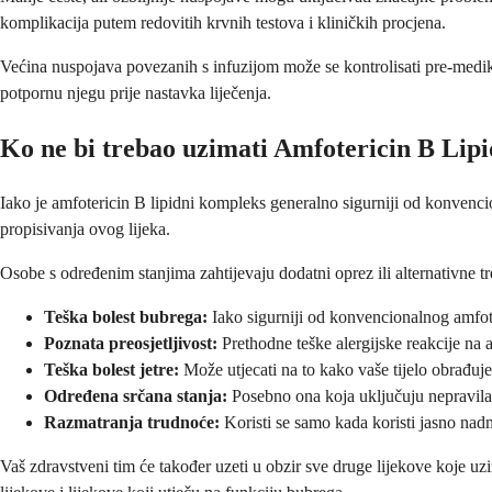
komplikacija putem redovitih krvnih testova i kliničkih procjena.
Većina nuspojava povezanih s infuzijom može se kontrolisati pre-medika
potpornu njegu prije nastavka liječenja.
Ko ne bi trebao uzimati Amfotericin B Lip
Iako je amfotericin B lipidni kompleks generalno sigurniji od konvencion
propisivanja ovog lijeka.
Osobe s određenim stanjima zahtijevaju dodatni oprez ili alternativne t
Teška bolest bubrega:
Iako sigurniji od konvencionalnog amfote
Poznata preosjetljivost:
Prethodne teške alergijske reakcije na 
Teška bolest jetre:
Može utjecati na to kako vaše tijelo obrađuje
Određena srčana stanja:
Posebno ona koja uključuju nepravila
Razmatranja trudnoće:
Koristi se samo kada koristi jasno nadm
Vaš zdravstveni tim će također uzeti u obzir sve druge lijekove koje u