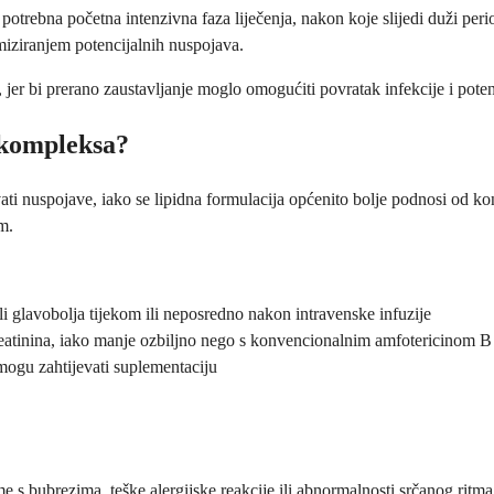
 potrebna početna intenzivna faza liječenja, nakon koje slijedi duži per
nimiziranjem potencijalnih nuspojava.
e, jer bi prerano zaustavljanje moglo omogućiti povratak infekcije i potenc
 kompleksa?
ati nuspojave, iako se lipidna formulacija općenito bolje podnosi od k
m.
i glavobolja tijekom ili neposredno nakon intravenske infuzije
atinina, iako manje ozbiljno nego s konvencionalnim amfotericinom B
 mogu zahtijevati suplementaciju
e s bubrezima, teške alergijske reakcije ili abnormalnosti srčanog ritma