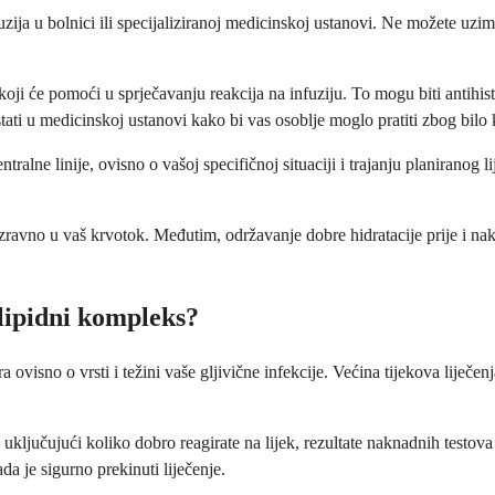
ija u bolnici ili specijaliziranoj medicinskoj ustanovi. Ne možete uzimat
koji će pomoći u sprječavanju reakcija na infuziju. To mogu biti antihist
tati u medicinskoj ustanovi kako bi vas osoblje moglo pratiti zbog bilo 
tralne linije, ovisno o vašoj specifičnoj situaciji i trajanju planiranog l
 izravno u vaš krvotok. Međutim, održavanje dobre hidratacije prije i n
lipidni kompleks?
visno o vrsti i težini vaše gljivične infekcije. Većina tijekova liječenj
, uključujući koliko dobro reagirate na lijek, rezultate naknadnih testo
da je sigurno prekinuti liječenje.