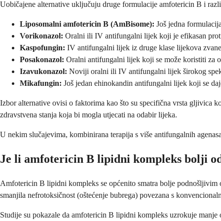
Uobičajene alternative uključuju druge formulacije amfotericin B i razli
Liposomalni amfotericin B (AmBisome):
Još jedna formulacija
Vorikonazol:
Oralni ili IV antifungalni lijek koji je efikasan pro
Kaspofungin:
IV antifungalni lijek iz druge klase lijekova zvan
Posakonazol:
Oralni antifungalni lijek koji se može koristiti za 
Izavukonazol:
Noviji oralni ili IV antifungalni lijek širokog spe
Mikafungin:
Još jedan ehinokandin antifungalni lijek koji se d
Izbor alternative ovisi o faktorima kao što su specifična vrsta gljivica k
zdravstvena stanja koja bi mogla utjecati na odabir lijeka.
U nekim slučajevima, kombinirana terapija s više antifungalnih agenasa 
Je li amfotericin B lipidni kompleks bolji
Amfotericin B lipidni kompleks se općenito smatra bolje podnošljivim 
smanjila nefrotoksičnost (oštećenje bubrega) povezana s konvencional
Studije su pokazale da amfotericin B lipidni kompleks uzrokuje manje 