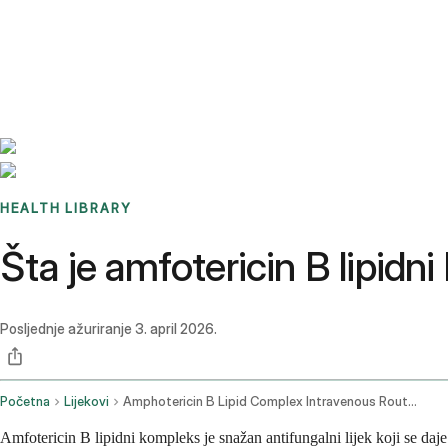
Benchmarks
Stories
FAQ
Sign up / Log in
HEALTH LIBRARY
Šta je amfotericin B lipidn
Posljednje ažuriranje
3. april 2026.
Početna
Lijekovi
Amphotericin B Lipid Complex Intravenous Route Injection Route
Amfotericin B lipidni kompleks je snažan antifungalni lijek koji se daje