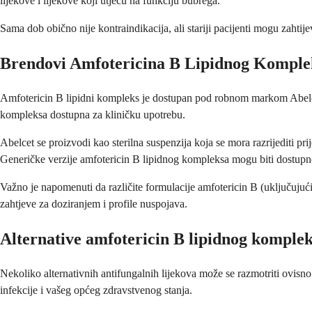
lijekove i lijekove koji utječu na funkciju bubrega.
Sama dob obično nije kontraindikacija, ali stariji pacijenti mogu zahtij
Brendovi Amfotericina B Lipidnog Komple
Amfotericin B lipidni kompleks je dostupan pod robnom markom Abelc
kompleksa dostupna za kliničku upotrebu.
Abelcet se proizvodi kao sterilna suspenzija koja se mora razrijediti pr
Generičke verzije amfotericin B lipidnog kompleksa mogu biti dostupne
Važno je napomenuti da različite formulacije amfotericin B (uključujući 
zahtjeve za doziranjem i profile nuspojava.
Alternative amfotericin B lipidnog komple
Nekoliko alternativnih antifungalnih lijekova može se razmotriti ovisno o
infekcije i vašeg općeg zdravstvenog stanja.