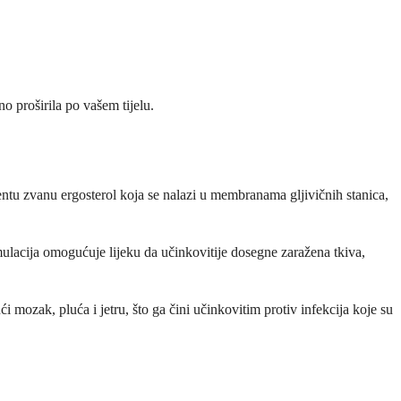
no proširila po vašem tijelu.
nentu zvanu ergosterol koja se nalazi u membranama gljivičnih stanica,
mulacija omogućuje lijeku da učinkovitije dosegne zaražena tkiva,
ći mozak, pluća i jetru, što ga čini učinkovitim protiv infekcija koje su