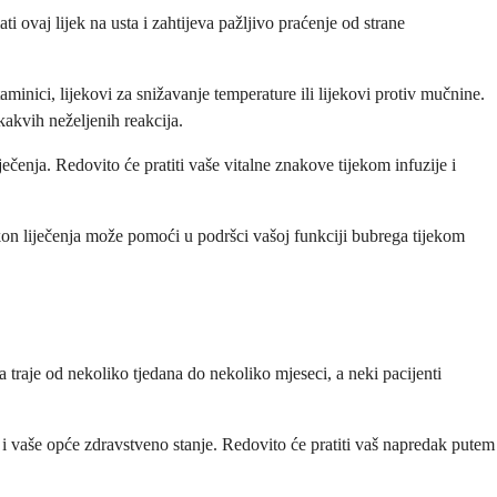
i ovaj lijek na usta i zahtijeva pažljivo praćenje od strane
aminici, lijekovi za snižavanje temperature ili lijekovi protiv mučnine.
kakvih neželjenih reakcija.
iječenja. Redovito će pratiti vaše vitalne znakove tijekom infuzije i
akon liječenja može pomoći u podršci vašoj funkciji bubrega tijekom
a traje od nekoliko tjedana do nekoliko mjeseci, a neki pacijenti
va i vaše opće zdravstveno stanje. Redovito će pratiti vaš napredak putem