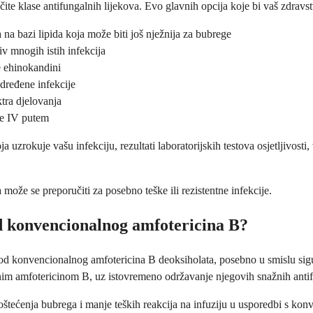
čite klase antifungalnih lijekova. Evo glavnih opcija koje bi vaš zdravs
 na bazi lipida koja može biti još nježnija za bubrege
tiv mnogih istih infekcija
e ehinokandini
određene infekcije
ktra djelovanja
aje IV putem
oja uzrokuje vašu infekciju, rezultati laboratorijskih testova osjetljivos
može se preporučiti za posebno teške ili rezistentne infekcije.
 od konvencionalnog amfotericina B?
od konvencionalnog amfotericina B deoksiholata, posebno u smislu sigu
nim amfotericinom B, uz istovremeno održavanje njegovih snažnih anti
oštećenja bubrega i manje teških reakcija na infuziju u usporedbi s k