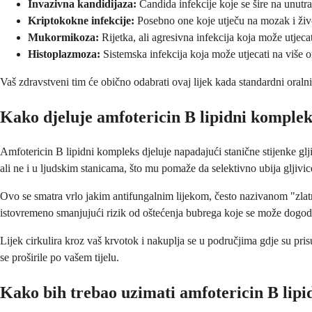
Invazivna kandidijaza:
Candida infekcije koje se šire na unutr
Kriptokokne infekcije:
Posebno one koje utječu na mozak i živ
Mukormikoza:
Rijetka, ali agresivna infekcija koja može utjeca
Histoplazmoza:
Sistemska infekcija koja može utjecati na više 
Vaš zdravstveni tim će obično odabrati ovaj lijek kada standardni oralni 
Kako djeluje amfotericin B lipidni komple
Amfotericin B lipidni kompleks djeluje napadajući stanične stijenke glj
ali ne i u ljudskim stanicama, što mu pomaže da selektivno ubija gljivic
Ovo se smatra vrlo jakim antifungalnim lijekom, često nazivanom "zlatn
istovremeno smanjujući rizik od oštećenja bubrega koje se može dogod
Lijek cirkulira kroz vaš krvotok i nakuplja se u područjima gdje su prisut
se proširile po vašem tijelu.
Kako bih trebao uzimati amfotericin B lip