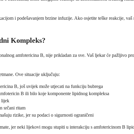
cijom i podešavanjem brzine infuzije. Ako osjetite teške reakcije, vaš 
idni Kompleks?
alnog amfotericina B, nije prikladan za sve. Vaš ljekar će pažljivo proc
retmane. Ove situacije uključuju:
ricina B, još uvijek može utjecati na funkciju bubrega
amfotericin B ili bilo koje komponente lipidnog kompleksa
 lijek
n srčani ritam
ašuju rizike, jer su podaci o sigurnosti ograničeni
zimate, jer neki lijekovi mogu stupiti u interakciju s amfotericinom B 