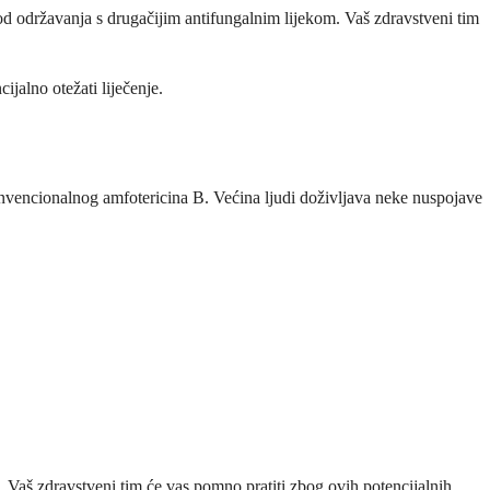
iod održavanja s drugačijim antifungalnim lijekom. Vaš zdravstveni tim
ijalno otežati liječenje.
onvencionalnog amfotericina B. Većina ljudi doživljava neke nuspojave
. Vaš zdravstveni tim će vas pomno pratiti zbog ovih potencijalnih