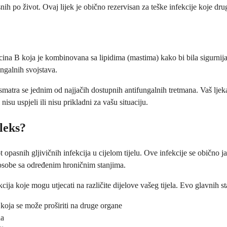
snih po život. Ovaj lijek je obično rezervisan za teške infekcije koje drug
cina B koja je kombinovana sa lipidima (mastima) kako bi bila sigurnija
ungalnih svojstava.
i smatra se jednim od najjačih dostupnih antifungalnih tretmana. Vaš ljek
isu uspjeli ili nisu prikladni za vašu situaciju.
pleks?
t opasnih gljivičnih infekcija u cijelom tijelu. Ove infekcije se obično 
i osobe sa određenim hroničnim stanjima.
cija koje mogu utjecati na različite dijelove vašeg tijela. Evo glavnih sta
koja se može proširiti na druge organe
da