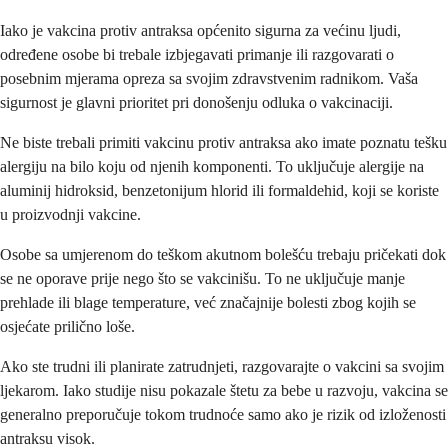
Iako je vakcina protiv antraksa općenito sigurna za većinu ljudi,
određene osobe bi trebale izbjegavati primanje ili razgovarati o
posebnim mjerama opreza sa svojim zdravstvenim radnikom. Vaša
sigurnost je glavni prioritet pri donošenju odluka o vakcinaciji.
Ne biste trebali primiti vakcinu protiv antraksa ako imate poznatu tešku
alergiju na bilo koju od njenih komponenti. To uključuje alergije na
aluminij hidroksid, benzetonijum hlorid ili formaldehid, koji se koriste
u proizvodnji vakcine.
Osobe sa umjerenom do teškom akutnom bolešću trebaju pričekati dok
se ne oporave prije nego što se vakcinišu. To ne uključuje manje
prehlade ili blage temperature, već značajnije bolesti zbog kojih se
osjećate prilično loše.
Ako ste trudni ili planirate zatrudnjeti, razgovarajte o vakcini sa svojim
ljekarom. Iako studije nisu pokazale štetu za bebe u razvoju, vakcina se
generalno preporučuje tokom trudnoće samo ako je rizik od izloženosti
antraksu visok.