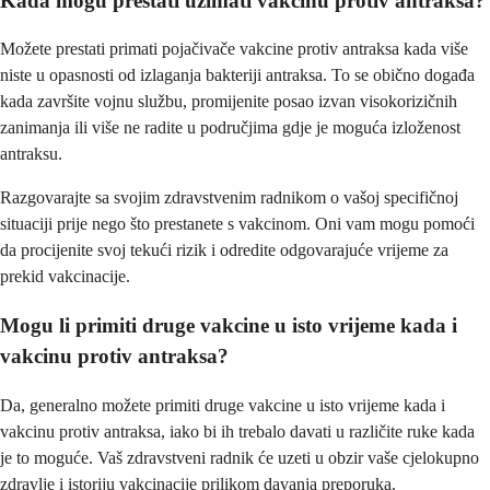
Kada mogu prestati uzimati vakcinu protiv antraksa?
Možete prestati primati pojačivače vakcine protiv antraksa kada više
niste u opasnosti od izlaganja bakteriji antraksa. To se obično događa
kada završite vojnu službu, promijenite posao izvan visokorizičnih
zanimanja ili više ne radite u područjima gdje je moguća izloženost
antraksu.
Razgovarajte sa svojim zdravstvenim radnikom o vašoj specifičnoj
situaciji prije nego što prestanete s vakcinom. Oni vam mogu pomoći
da procijenite svoj tekući rizik i odredite odgovarajuće vrijeme za
prekid vakcinacije.
Mogu li primiti druge vakcine u isto vrijeme kada i
vakcinu protiv antraksa?
Da, generalno možete primiti druge vakcine u isto vrijeme kada i
vakcinu protiv antraksa, iako bi ih trebalo davati u različite ruke kada
je to moguće. Vaš zdravstveni radnik će uzeti u obzir vaše cjelokupno
zdravlje i istoriju vakcinacije prilikom davanja preporuka.