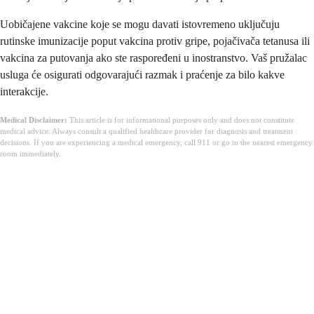
Uobičajene vakcine koje se mogu davati istovremeno uključuju
rutinske imunizacije poput vakcina protiv gripe, pojačivača tetanusa ili
vakcina za putovanja ako ste raspoređeni u inostranstvo. Vaš pružalac
usluga će osigurati odgovarajući razmak i praćenje za bilo kakve
interakcije.
Medical Disclaimer:
This article is for informational purposes only and does not constitute
medical advice. Always consult a qualified healthcare provider for diagnosis and treatment
decisions. If you are experiencing a medical emergency, call 911 or go to the nearest emergency
room immediately.