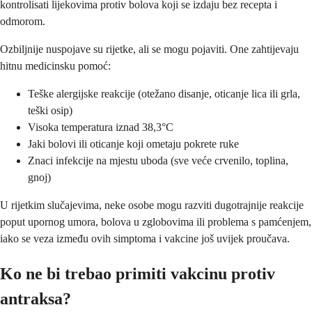
kontrolisati lijekovima protiv bolova koji se izdaju bez recepta i
odmorom.
Ozbiljnije nuspojave su rijetke, ali se mogu pojaviti. One zahtijevaju
hitnu medicinsku pomoć:
Teške alergijske reakcije (otežano disanje, oticanje lica ili grla,
teški osip)
Visoka temperatura iznad 38,3°C
Jaki bolovi ili oticanje koji ometaju pokrete ruke
Znaci infekcije na mjestu uboda (sve veće crvenilo, toplina,
gnoj)
U rijetkim slučajevima, neke osobe mogu razviti dugotrajnije reakcije
poput upornog umora, bolova u zglobovima ili problema s pamćenjem,
iako se veza između ovih simptoma i vakcine još uvijek proučava.
Ko ne bi trebao primiti vakcinu protiv
antraksa?