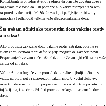
Kontaktirajte svog zdravstvenog radnika da prijavite dodatnu dozu i
razgovarajte o tome da li su potrebne bilo kakve promjene u vašem
rasporedu vakcinacije. Možda će vas htjeti pažljivije pratiti zbog
nuspojava i prilagoditi vrijeme vaše sljedeće zakazane doze.
Šta trebam učiniti ako propustim dozu vakcine protiv
antraksa?
Ako propustite zakazanu dozu vakcine protiv antraksa, obratite se
svom zdravstvenom radniku što je prije moguće da zakažete novu.
Propustanje doze vam neće naškoditi, ali može smanjiti efikasnost vaše
zaštite od antraksa.
Vaš pružalac usluga će vam pomoći da odredite najbolji način da se
vratite na pravi put sa rasporedom vakcinacije. U većini slučajeva,
možete jednostavno primiti propuštenu dozu i nastaviti sa preostalim
injekcijama, iako će možda biti potrebno prilagoditi vrijeme budućih
doza.