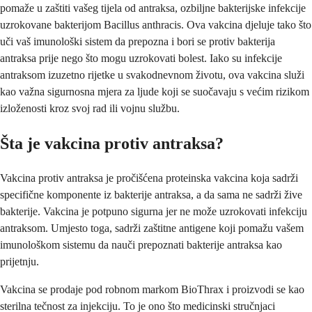
pomaže u zaštiti vašeg tijela od antraksa, ozbiljne bakterijske infekcije
uzrokovane bakterijom Bacillus anthracis. Ova vakcina djeluje tako što
uči vaš imunološki sistem da prepozna i bori se protiv bakterija
antraksa prije nego što mogu uzrokovati bolest. Iako su infekcije
antraksom izuzetno rijetke u svakodnevnom životu, ova vakcina služi
kao važna sigurnosna mjera za ljude koji se suočavaju s većim rizikom
izloženosti kroz svoj rad ili vojnu službu.
Šta je vakcina protiv antraksa?
Vakcina protiv antraksa je pročišćena proteinska vakcina koja sadrži
specifične komponente iz bakterije antraksa, a da sama ne sadrži žive
bakterije. Vakcina je potpuno sigurna jer ne može uzrokovati infekciju
antraksom. Umjesto toga, sadrži zaštitne antigene koji pomažu vašem
imunološkom sistemu da nauči prepoznati bakterije antraksa kao
prijetnju.
Vakcina se prodaje pod robnom markom BioThrax i proizvodi se kao
sterilna tečnost za injekciju. To je ono što medicinski stručnjaci