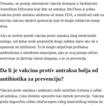
Trenutno, ne postoje alternativne vakcine dostupne u Sjedinjenim
Američkim Državama koje štite od antraksa. BioThrax je jedina
vakcina protiv antraksa odobrena od strane FDA, a istraživači rade na
razvoju vakcina sljedeće generacije koje bi mogle zahtijevati manje
doza.
Ako ne možete primiti vakcinu protiv antraksa zbog medicinskih
razloga, vaš ljekar može preporučiti druge zaštitne mjere ako ste u
opasnosti od izloženosti. To bi moglo uključivati profilaksu
antibioticima u određenim situacijama, iako je ovaj pristup obično
rezervisan za liječenje nakon izlaganja, a ne za prevenciju.
Da li je vakcina protiv antraksa bolja od
antibiotika za prevenciju?
Vakcina protiv antraksa i antibiotici služe različitim svrhama u zaštiti
od antraksa, i nisu direktno uporedivi kao metode prevencije. Vakcina
pruža dugoročnu zaštitu obučavanjem vašeg imunološkog sistema da