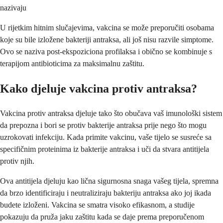
nazivaju
U rijetkim hitnim slučajevima, vakcina se može preporučiti osobama
koje su bile izložene bakteriji antraksa, ali još nisu razvile simptome.
Ovo se naziva post-ekspoziciona profilaksa i obično se kombinuje s
terapijom antibioticima za maksimalnu zaštitu.
Kako djeluje vakcina protiv antraksa?
Vakcina protiv antraksa djeluje tako što obučava vaš imunološki sistem
da prepozna i bori se protiv bakterije antraksa prije nego što mogu
uzrokovati infekciju. Kada primite vakcinu, vaše tijelo se susreće sa
specifičnim proteinima iz bakterije antraksa i uči da stvara antitijela
protiv njih.
Ova antitijela djeluju kao lična sigurnosna snaga vašeg tijela, spremna
da brzo identificiraju i neutraliziraju bakteriju antraksa ako joj ikada
budete izloženi. Vakcina se smatra visoko efikasnom, a studije
pokazuju da pruža jaku zaštitu kada se daje prema preporučenom