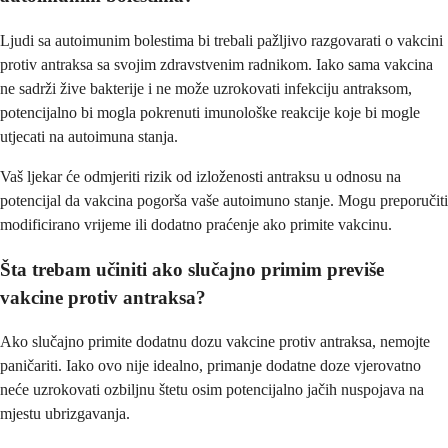
Ljudi sa autoimunim bolestima bi trebali pažljivo razgovarati o vakcini
protiv antraksa sa svojim zdravstvenim radnikom. Iako sama vakcina
ne sadrži žive bakterije i ne može uzrokovati infekciju antraksom,
potencijalno bi mogla pokrenuti imunološke reakcije koje bi mogle
utjecati na autoimuna stanja.
Vaš ljekar će odmjeriti rizik od izloženosti antraksu u odnosu na
potencijal da vakcina pogorša vaše autoimuno stanje. Mogu preporučiti
modificirano vrijeme ili dodatno praćenje ako primite vakcinu.
Šta trebam učiniti ako slučajno primim previše
vakcine protiv antraksa?
Ako slučajno primite dodatnu dozu vakcine protiv antraksa, nemojte
paničariti. Iako ovo nije idealno, primanje dodatne doze vjerovatno
neće uzrokovati ozbiljnu štetu osim potencijalno jačih nuspojava na
mjestu ubrizgavanja.