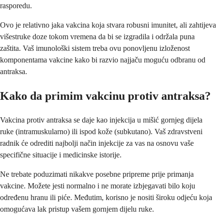
rasporedu.
Ovo je relativno jaka vakcina koja stvara robusni imunitet, ali zahtijeva
višestruke doze tokom vremena da bi se izgradila i održala puna
zaštita. Vaš imunološki sistem treba ovu ponovljenu izloženost
komponentama vakcine kako bi razvio najjaču moguću odbranu od
antraksa.
Kako da primim vakcinu protiv antraksa?
Vakcina protiv antraksa se daje kao injekcija u mišić gornjeg dijela
ruke (intramuskularno) ili ispod kože (subkutano). Vaš zdravstveni
radnik će odrediti najbolji način injekcije za vas na osnovu vaše
specifične situacije i medicinske istorije.
Ne trebate poduzimati nikakve posebne pripreme prije primanja
vakcine. Možete jesti normalno i ne morate izbjegavati bilo koju
određenu hranu ili piće. Međutim, korisno je nositi široku odjeću koja
omogućava lak pristup vašem gornjem dijelu ruke.