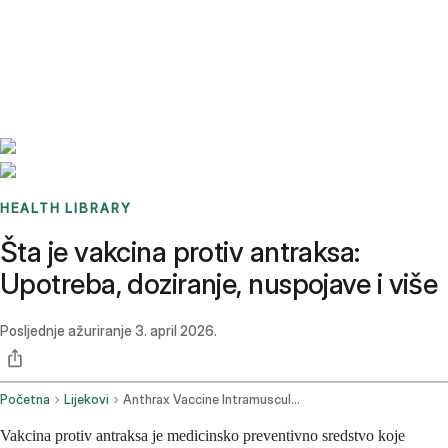
Benchmarks
Stories
FAQ
Sign up / Log in
HEALTH LIBRARY
Šta je vakcina protiv antraksa:
Upotreba, doziranje, nuspojave i više
Posljednje ažuriranje
3. april 2026.
Početna
Lijekovi
Anthrax Vaccine Intramuscular Route Subcutaneous Route
Vakcina protiv antraksa je medicinsko preventivno sredstvo koje