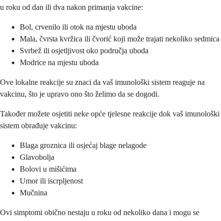
u roku od dan ili dva nakon primanja vakcine:
Bol, crvenilo ili otok na mjestu uboda
Mala, čvrsta kvržica ili čvorić koji može trajati nekoliko sedmica
Svrbež ili osjetljivost oko područja uboda
Modrice na mjestu uboda
Ove lokalne reakcije su znaci da vaš imunološki sistem reaguje na
vakcinu, što je upravo ono što želimo da se dogodi.
Također možete osjetiti neke opće tjelesne reakcije dok vaš imunološki
sistem obrađuje vakcinu:
Blaga groznica ili osjećaj blage nelagode
Glavobolja
Bolovi u mišićima
Umor ili iscrpljenost
Mučnina
Ovi simptomi obično nestaju u roku od nekoliko dana i mogu se