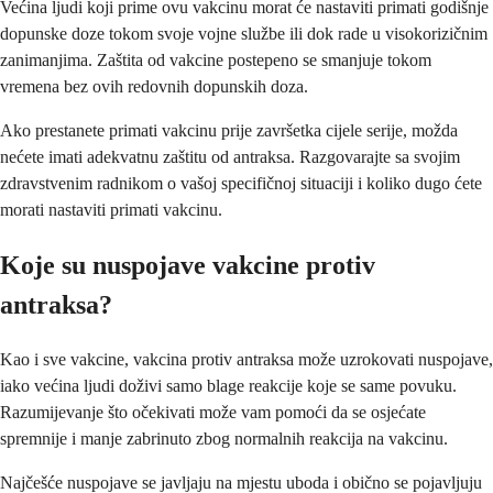
Većina ljudi koji prime ovu vakcinu morat će nastaviti primati godišnje
dopunske doze tokom svoje vojne službe ili dok rade u visokorizičnim
zanimanjima. Zaštita od vakcine postepeno se smanjuje tokom
vremena bez ovih redovnih dopunskih doza.
Ako prestanete primati vakcinu prije završetka cijele serije, možda
nećete imati adekvatnu zaštitu od antraksa. Razgovarajte sa svojim
zdravstvenim radnikom o vašoj specifičnoj situaciji i koliko dugo ćete
morati nastaviti primati vakcinu.
Koje su nuspojave vakcine protiv
antraksa?
Kao i sve vakcine, vakcina protiv antraksa može uzrokovati nuspojave,
iako većina ljudi doživi samo blage reakcije koje se same povuku.
Razumijevanje što očekivati može vam pomoći da se osjećate
spremnije i manje zabrinuto zbog normalnih reakcija na vakcinu.
Najčešće nuspojave se javljaju na mjestu uboda i obično se pojavljuju