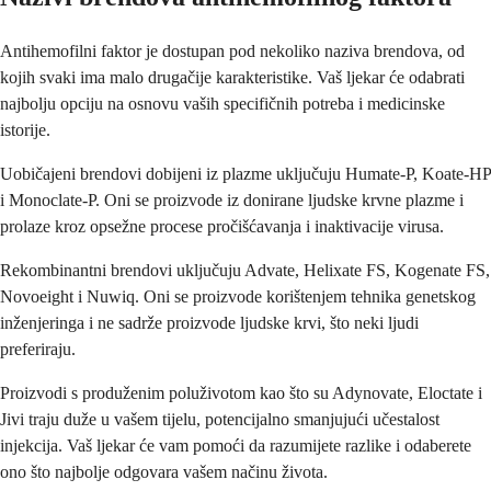
Antihemofilni faktor je dostupan pod nekoliko naziva brendova, od
kojih svaki ima malo drugačije karakteristike. Vaš ljekar će odabrati
najbolju opciju na osnovu vaših specifičnih potreba i medicinske
istorije.
Uobičajeni brendovi dobijeni iz plazme uključuju Humate-P, Koate-HP
i Monoclate-P. Oni se proizvode iz donirane ljudske krvne plazme i
prolaze kroz opsežne procese pročišćavanja i inaktivacije virusa.
Rekombinantni brendovi uključuju Advate, Helixate FS, Kogenate FS,
Novoeight i Nuwiq. Oni se proizvode korištenjem tehnika genetskog
inženjeringa i ne sadrže proizvode ljudske krvi, što neki ljudi
preferiraju.
Proizvodi s produženim poluživotom kao što su Adynovate, Eloctate i
Jivi traju duže u vašem tijelu, potencijalno smanjujući učestalost
injekcija. Vaš ljekar će vam pomoći da razumijete razlike i odaberete
ono što najbolje odgovara vašem načinu života.