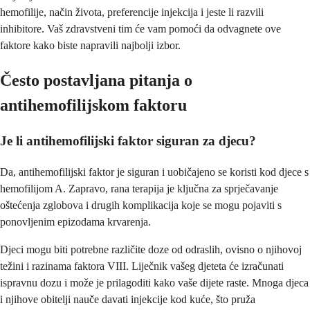
hemofilije, način života, preferencije injekcija i jeste li razvili
inhibitore. Vaš zdravstveni tim će vam pomoći da odvagnete ove
faktore kako biste napravili najbolji izbor.
Često postavljana pitanja o
antihemofilijskom faktoru
Je li antihemofilijski faktor siguran za djecu?
Da, antihemofilijski faktor je siguran i uobičajeno se koristi kod djece s
hemofilijom A. Zapravo, rana terapija je ključna za sprječavanje
oštećenja zglobova i drugih komplikacija koje se mogu pojaviti s
ponovljenim epizodama krvarenja.
Djeci mogu biti potrebne različite doze od odraslih, ovisno o njihovoj
težini i razinama faktora VIII. Liječnik vašeg djeteta će izračunati
ispravnu dozu i može je prilagoditi kako vaše dijete raste. Mnoga djeca
i njihove obitelji nauče davati injekcije kod kuće, što pruža