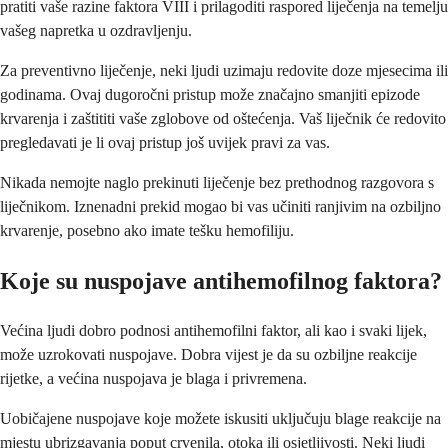
pratiti vaše razine faktora VIII i prilagoditi raspored liječenja na temelju
vašeg napretka u ozdravljenju.
Za preventivno liječenje, neki ljudi uzimaju redovite doze mjesecima ili
godinama. Ovaj dugoročni pristup može značajno smanjiti epizode
krvarenja i zaštititi vaše zglobove od oštećenja. Vaš liječnik će redovito
pregledavati je li ovaj pristup još uvijek pravi za vas.
Nikada nemojte naglo prekinuti liječenje bez prethodnog razgovora s
liječnikom. Iznenadni prekid mogao bi vas učiniti ranjivim na ozbiljno
krvarenje, posebno ako imate tešku hemofiliju.
Koje su nuspojave antihemofilnog faktora?
Većina ljudi dobro podnosi antihemofilni faktor, ali kao i svaki lijek,
može uzrokovati nuspojave. Dobra vijest je da su ozbiljne reakcije
rijetke, a većina nuspojava je blaga i privremena.
Uobičajene nuspojave koje možete iskusiti uključuju blage reakcije na
mjestu ubrizgavanja poput crvenila, otoka ili osjetljivosti. Neki ljudi