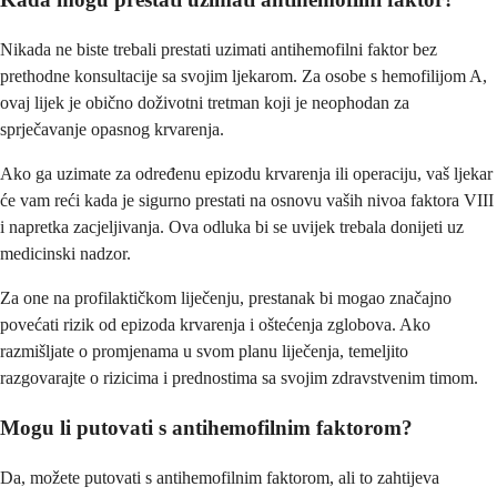
Nikada ne biste trebali prestati uzimati antihemofilni faktor bez
prethodne konsultacije sa svojim ljekarom. Za osobe s hemofilijom A,
ovaj lijek je obično doživotni tretman koji je neophodan za
sprječavanje opasnog krvarenja.
Ako ga uzimate za određenu epizodu krvarenja ili operaciju, vaš ljekar
će vam reći kada je sigurno prestati na osnovu vaših nivoa faktora VIII
i napretka zacjeljivanja. Ova odluka bi se uvijek trebala donijeti uz
medicinski nadzor.
Za one na profilaktičkom liječenju, prestanak bi mogao značajno
povećati rizik od epizoda krvarenja i oštećenja zglobova. Ako
razmišljate o promjenama u svom planu liječenja, temeljito
razgovarajte o rizicima i prednostima sa svojim zdravstvenim timom.
Mogu li putovati s antihemofilnim faktorom?
Da, možete putovati s antihemofilnim faktorom, ali to zahtijeva