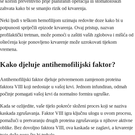
se koristi preventivno prije planiranih operacija ili stomatoloških
zahvata kako bi se smanjio rizik od krvarenja.
Neki ljudi s teškom hemofilijom uzimaju redovite doze kako bi u
potpunosti spriječili epizode krvarenja. Ovaj pristup, nazvan
profilaktički tretman, može pomoći u zaštiti vaših zglobova i mišića od
oštećenja koje ponovljeno krvarenje može uzrokovati tijekom
vremena.
Kako djeluje antihemofilijski faktor?
Antihemofilijski faktor djeluje privremenom zamjenom proteina
faktora VIII koji nedostaje u vašoj krvi. Jednom infundiran, odmah
počinje pomagati vašoj krvi da normalno formira ugruške.
Kada se ozlijedite, vaše tijelo pokreće složeni proces koji se naziva
kaskada zgrušavanja. Faktor VIII igra ključnu ulogu u ovom procesu,
pomažući u pretvaranju drugih proteina zgrušavanja u njihove aktivne
oblike. Bez dovoljno faktora VIII, ova kaskada se zaglavi, a krvarenje
traje duže nego što bi trebalo.