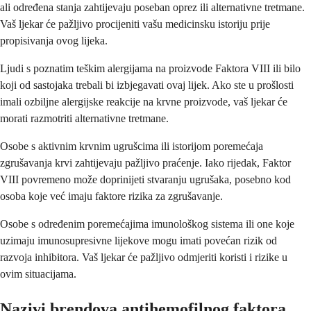
ali određena stanja zahtijevaju poseban oprez ili alternativne tretmane.
Vaš ljekar će pažljivo procijeniti vašu medicinsku istoriju prije
propisivanja ovog lijeka.
Ljudi s poznatim teškim alergijama na proizvode Faktora VIII ili bilo
koji od sastojaka trebali bi izbjegavati ovaj lijek. Ako ste u prošlosti
imali ozbiljne alergijske reakcije na krvne proizvode, vaš ljekar će
morati razmotriti alternativne tretmane.
Osobe s aktivnim krvnim ugrušcima ili istorijom poremećaja
zgrušavanja krvi zahtijevaju pažljivo praćenje. Iako rijedak, Faktor
VIII povremeno može doprinijeti stvaranju ugrušaka, posebno kod
osoba koje već imaju faktore rizika za zgrušavanje.
Osobe s određenim poremećajima imunološkog sistema ili one koje
uzimaju imunosupresivne lijekove mogu imati povećan rizik od
razvoja inhibitora. Vaš ljekar će pažljivo odmjeriti koristi i rizike u
ovim situacijama.
Nazivi brendova antihemofilnog faktora