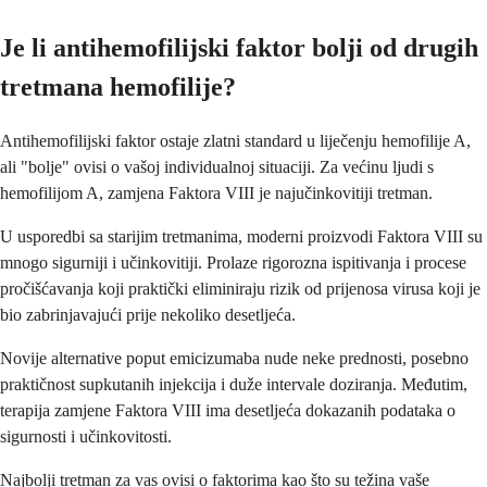
Je li antihemofilijski faktor bolji od drugih
tretmana hemofilije?
Antihemofilijski faktor ostaje zlatni standard u liječenju hemofilije A,
ali "bolje" ovisi o vašoj individualnoj situaciji. Za većinu ljudi s
hemofilijom A, zamjena Faktora VIII je najučinkovitiji tretman.
U usporedbi sa starijim tretmanima, moderni proizvodi Faktora VIII su
mnogo sigurniji i učinkovitiji. Prolaze rigorozna ispitivanja i procese
pročišćavanja koji praktički eliminiraju rizik od prijenosa virusa koji je
bio zabrinjavajući prije nekoliko desetljeća.
Novije alternative poput emicizumaba nude neke prednosti, posebno
praktičnost supkutanih injekcija i duže intervale doziranja. Međutim,
terapija zamjene Faktora VIII ima desetljeća dokazanih podataka o
sigurnosti i učinkovitosti.
Najbolji tretman za vas ovisi o faktorima kao što su težina vaše