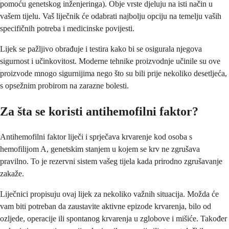
pomoću genetskog inženjeringa). Obje vrste djeluju na isti način u
vašem tijelu. Vaš liječnik će odabrati najbolju opciju na temelju vaših
specifičnih potreba i medicinske povijesti.
Lijek se pažljivo obrađuje i testira kako bi se osigurala njegova
sigurnost i učinkovitost. Moderne tehnike proizvodnje učinile su ove
proizvode mnogo sigurnijima nego što su bili prije nekoliko desetljeća,
s opsežnim probirom na zarazne bolesti.
Za šta se koristi antihemofilni faktor?
Antihemofilni faktor liječi i sprječava krvarenje kod osoba s
hemofilijom A, genetskim stanjem u kojem se krv ne zgrušava
pravilno. To je rezervni sistem vašeg tijela kada prirodno zgrušavanje
zakaže.
Liječnici propisuju ovaj lijek za nekoliko važnih situacija. Možda će
vam biti potreban da zaustavite aktivne epizode krvarenja, bilo od
ozljede, operacije ili spontanog krvarenja u zglobove i mišiće. Također