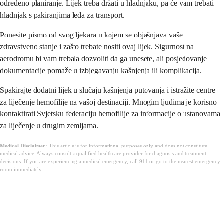
određeno planiranje. Lijek treba držati u hladnjaku, pa će vam trebati
hladnjak s pakiranjima leda za transport.
Ponesite pismo od svog ljekara u kojem se objašnjava vaše
zdravstveno stanje i zašto trebate nositi ovaj lijek. Sigurnost na
aerodromu bi vam trebala dozvoliti da ga unesete, ali posjedovanje
dokumentacije pomaže u izbjegavanju kašnjenja ili komplikacija.
Spakirajte dodatni lijek u slučaju kašnjenja putovanja i istražite centre
za liječenje hemofilije na vašoj destinaciji. Mnogim ljudima je korisno
kontaktirati Svjetsku federaciju hemofilije za informacije o ustanovama
za liječenje u drugim zemljama.
Medical Disclaimer:
This article is for informational purposes only and does not constitute
medical advice. Always consult a qualified healthcare provider for diagnosis and treatment
decisions. If you are experiencing a medical emergency, call 911 or go to the nearest emergency
room immediately.