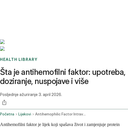
Benchmarks
Stories
FAQ
Sign up / Log in
HEALTH LIBRARY
Šta je antihemofilni faktor: upotreba,
doziranje, nuspojave i više
Posljednje ažuriranje
3. april 2026.
Početna
Lijekovi
Antihemophilic Factor Intravenous Route
Antihemofilni faktor je lijek koji spašava život i zamjenjuje protein