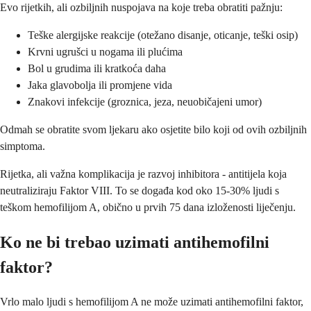
Evo rijetkih, ali ozbiljnih nuspojava na koje treba obratiti pažnju:
Teške alergijske reakcije (otežano disanje, oticanje, teški osip)
Krvni ugrušci u nogama ili plućima
Bol u grudima ili kratkoća daha
Jaka glavobolja ili promjene vida
Znakovi infekcije (groznica, jeza, neuobičajeni umor)
Odmah se obratite svom ljekaru ako osjetite bilo koji od ovih ozbiljnih
simptoma.
Rijetka, ali važna komplikacija je razvoj inhibitora - antitijela koja
neutraliziraju Faktor VIII. To se događa kod oko 15-30% ljudi s
teškom hemofilijom A, obično u prvih 75 dana izloženosti liječenju.
Ko ne bi trebao uzimati antihemofilni
faktor?
Vrlo malo ljudi s hemofilijom A ne može uzimati antihemofilni faktor,