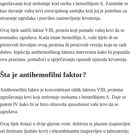
zgrušavanja koji nedostaje kod osoba s hemofilijom A. Zamislite to
kao davanje vašoj krvi esencijalnog sastojka koji joj je potreban za
stvaranje ugrušaka i pravilno zaustavljanje krvarenja.
Ovaj lijek sadrži faktor VIII, protein koji pomaže vašoj krvi da se
normalno zgrušava. Kada imate hemofiliju A, vaše tijelo ili ne
proizvodi dovoljno ovog proteina ili proizvodi verziju koja ne radi
dobro. Injekcija antihemofilnog faktora intervenira kako bi popunila
ovu prazninu, pomažući u sprječavanju opasnih epizoda krvarenja.
Šta je antihemofilni faktor?
Antihemofilni faktor je koncentrirani oblik faktora VIII, proteina
zgrušavanja krvi koji nedostaje osobama s hemofilijom A. Daje se
putem IV kako bi se brzo obnovila sposobnost vaše krvi da se
zgrušava.
Ovaj lijek dolazi u dvije glavne vrste: dobiven iz plazme (napravljen
od donirane ljudske krvi) i rekombinantni (napravljen u laboratoriju