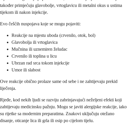
također primjećuju glavobolje, vrtoglavicu ili metalni okus u ustima
tijekom ili nakon injekcije.
Evo češćih nuspojava koje se mogu pojaviti:
Reakcije na mjestu uboda (crvenilo, otok, bol)
Glavobolja ili vrtoglavica
Mučnina ili uznemiren želudac
Crvenilo ili toplina u licu
Ubrzan rad srca tokom injekcije
Umor ili slabost
Ove reakcije obično prolaze same od sebe i ne zahtijevaju prekid
liječenja.
Rjeđe, kod nekih ljudi se razviju zabrinjavajući neželjeni efekti koji
zahtijevaju medicinsku pažnju. Mogu se javiti alergijske reakcije, iako
su rijetke sa modernim preparatima. Znakovi uključuju otežano
disanje, oticanje lica ili grla ili osip po cijelom tijelu.