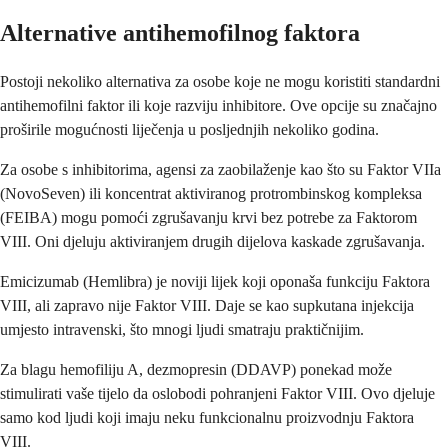
Alternative antihemofilnog faktora
Postoji nekoliko alternativa za osobe koje ne mogu koristiti standardni
antihemofilni faktor ili koje razviju inhibitore. Ove opcije su značajno
proširile mogućnosti liječenja u posljednjih nekoliko godina.
Za osobe s inhibitorima, agensi za zaobilaženje kao što su Faktor VIIa
(NovoSeven) ili koncentrat aktiviranog protrombinskog kompleksa
(FEIBA) mogu pomoći zgrušavanju krvi bez potrebe za Faktorom
VIII. Oni djeluju aktiviranjem drugih dijelova kaskade zgrušavanja.
Emicizumab (Hemlibra) je noviji lijek koji oponaša funkciju Faktora
VIII, ali zapravo nije Faktor VIII. Daje se kao supkutana injekcija
umjesto intravenski, što mnogi ljudi smatraju praktičnijim.
Za blagu hemofiliju A, dezmopresin (DDAVP) ponekad može
stimulirati vaše tijelo da oslobodi pohranjeni Faktor VIII. Ovo djeluje
samo kod ljudi koji imaju neku funkcionalnu proizvodnju Faktora
VIII.