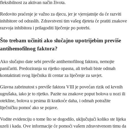
fleksibilnost za aktivan način života.
Redovito praćenje je važno za djecu, jer je vjerojatnije da će razviti
inhibitore od odraslih. Zdravstveni tim vašeg djeteta će pratiti znakove
razvoja inhibitora i prilagoditi liječenje po potrebi.
Što trebam učiniti ako slučajno upotrijebim previše
antihemofilnog faktora?
Ako slučajno date sebi previše antihemofilnog faktora, nemojte
paničariti. Predoziranja su rijetko opasna, ali trebali biste odmah
kontaktirati svog liječnika ili centar za liječenje za savjet.
Glavna zabrinutost s previše faktora VIII je povećan rizik od krvnih
ugrušaka, iako je to rijetko. Pazite na znakove poput bolova u nozi ili
otekline, bolova u prsima ili kratkoće daha, i odmah potražite
liječničku pomoć ako se pojave.
Vodite evidenciju o tome što se dogodilo, uključujući koliko ste lijeka
uzeli i kada. Ove informacije će pomoći vašem zdravstvenom timu da