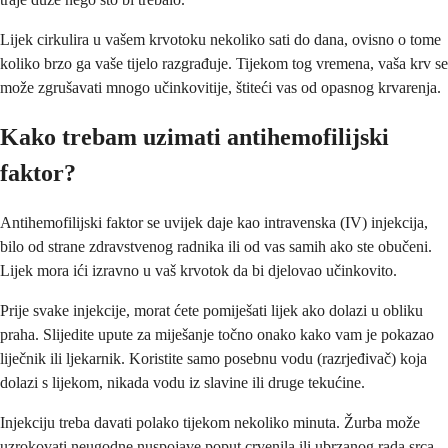
Lijek cirkulira u vašem krvotoku nekoliko sati do dana, ovisno o tome
koliko brzo ga vaše tijelo razgrađuje. Tijekom tog vremena, vaša krv se
može zgrušavati mnogo učinkovitije, štiteći vas od opasnog krvarenja.
Kako trebam uzimati antihemofilijski
faktor?
Antihemofilijski faktor se uvijek daje kao intravenska (IV) injekcija,
bilo od strane zdravstvenog radnika ili od vas samih ako ste obučeni.
Lijek mora ići izravno u vaš krvotok da bi djelovao učinkovito.
Prije svake injekcije, morat ćete pomiješati lijek ako dolazi u obliku
praha. Slijedite upute za miješanje točno onako kako vam je pokazao
liječnik ili ljekarnik. Koristite samo posebnu vodu (razrjeđivač) koja
dolazi s lijekom, nikada vodu iz slavine ili druge tekućine.
Injekciju treba davati polako tijekom nekoliko minuta. Žurba može
uzrokovati neugodne nuspojave poput crvenila ili ubrzanog rada srca.