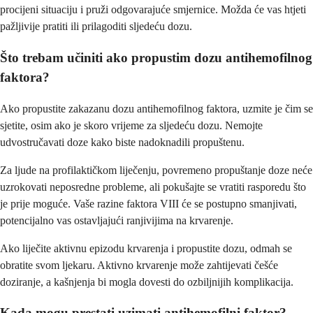
procijeni situaciju i pruži odgovarajuće smjernice. Možda će vas htjeti
pažljivije pratiti ili prilagoditi sljedeću dozu.
Što trebam učiniti ako propustim dozu antihemofilnog
faktora?
Ako propustite zakazanu dozu antihemofilnog faktora, uzmite je čim se
sjetite, osim ako je skoro vrijeme za sljedeću dozu. Nemojte
udvostručavati doze kako biste nadoknadili propuštenu.
Za ljude na profilaktičkom liječenju, povremeno propuštanje doze neće
uzrokovati neposredne probleme, ali pokušajte se vratiti rasporedu što
je prije moguće. Vaše razine faktora VIII će se postupno smanjivati,
potencijalno vas ostavljajući ranjivijima na krvarenje.
Ako liječite aktivnu epizodu krvarenja i propustite dozu, odmah se
obratite svom ljekaru. Aktivno krvarenje može zahtijevati češće
doziranje, a kašnjenja bi mogla dovesti do ozbiljnijih komplikacija.
Kada mogu prestati uzimati antihemofilni faktor?