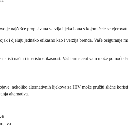
om.
 je najčešće propisivana verzija lijeka i ona s kojom ćete se vjerovatno
stojak i djeluju jednako efikasno kao i verzija brenda. Vaše osiguranje 
je na isti način i ima istu efikasnost. Vaš farmaceut vam može pomoći da 
ave, nekoliko alternativnih lijekova za HIV može pružiti slične koristi. 
anja alternativa.
vit
pojava