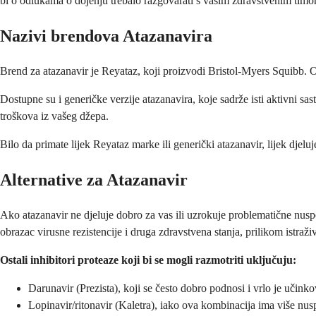
bi o odlukama o dojenju trebalo razgovarati s vašim zdravstvenim tim
Nazivi brendova Atazanavira
Brend za atazanavir je Reyataz, koji proizvodi Bristol-Myers Squibb. Ovo
Dostupne su i generičke verzije atazanavira, koje sadrže isti aktivni sa
troškova iz vašeg džepa.
Bilo da primate lijek Reyataz marke ili generički atazanavir, lijek djelu
Alternative za Atazanavir
Ako atazanavir ne djeluje dobro za vas ili uzrokuje problematične nuspoj
obrazac virusne rezistencije i druga zdravstvena stanja, prilikom istraživ
Ostali inhibitori proteaze koji bi se mogli razmotriti uključuju:
Darunavir (Prezista), koji se često dobro podnosi i vrlo je učinko
Lopinavir/ritonavir (Kaletra), iako ova kombinacija ima više nus