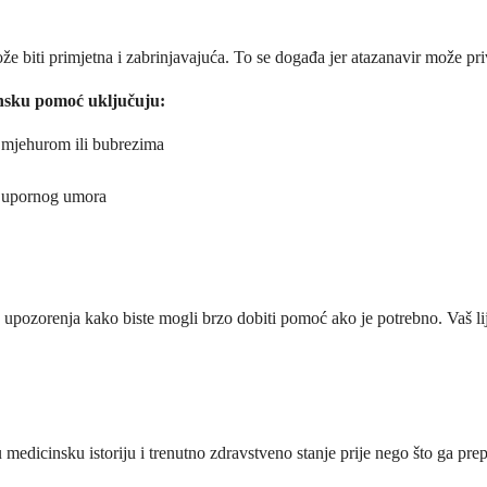
že biti primjetna i zabrinjavajuća. To se događa jer atazanavir može pri
cinsku pomoć uključuju:
m mjehurom ili bubrezima
i upornog umora
ve upozorenja kako biste mogli brzo dobiti pomoć ako je potrebno. Vaš li
u medicinsku istoriju i trenutno zdravstveno stanje prije nego što ga prep