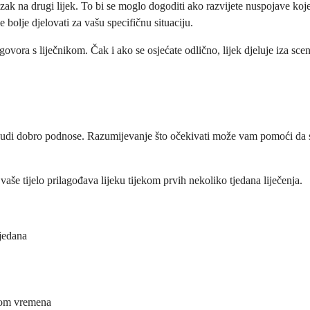
ak na drugi lijek. To bi se moglo dogoditi ako razvijete nuspojave koje 
 bolje djelovati za vašu specifičnu situaciju.
ovora s liječnikom. Čak i ako se osjećate odlično, lijek djeluje iza sce
 ljudi dobro podnose. Razumijevanje što očekivati može vam pomoći da s
še tijelo prilagođava lijeku tijekom prvih nekoliko tjedana liječenja.
tjedana
ekom vremena