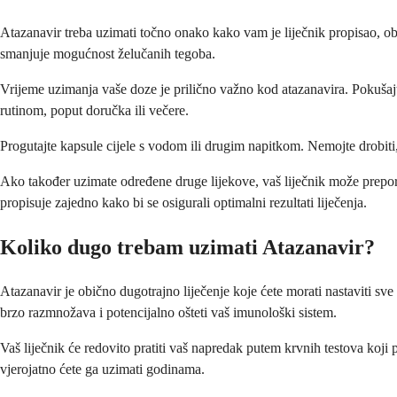
Atazanavir treba uzimati točno onako kako vam je liječnik propisao, 
smanjuje mogućnost želučanih tegoba.
Vrijeme uzimanja vaše doze je prilično važno kod atazanavira. Pokušaj
rutinom, poput doručka ili večere.
Progutajte kapsule cijele s vodom ili drugim napitkom. Nemojte drobiti, ž
Ako također uzimate određene druge lijekove, vaš liječnik može prepor
propisuje zajedno kako bi se osigurali optimalni rezultati liječenja.
Koliko dugo trebam uzimati Atazanavir?
Atazanavir je obično dugotrajno liječenje koje ćete morati nastaviti s
brzo razmnožava i potencijalno ošteti vaš imunološki sistem.
Vaš liječnik će redovito pratiti vaš napredak putem krvnih testova koji
vjerojatno ćete ga uzimati godinama.