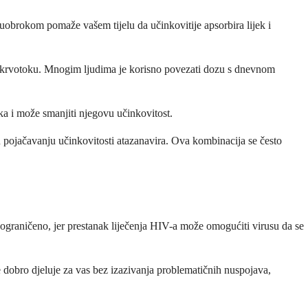
obrokom pomaže vašem tijelu da učinkovitije apsorbira lijek i
o u krvotoku. Mnogim ljudima je korisno povezati dozu s dnevnom
eka i može smanjiti njegovu učinkovitost.
 pojačavanju učinkovitosti atazanavira. Ova kombinacija se često
neograničeno, jer prestanak liječenja HIV-a može omogućiti virusu da se
e dobro djeluje za vas bez izazivanja problematičnih nuspojava,