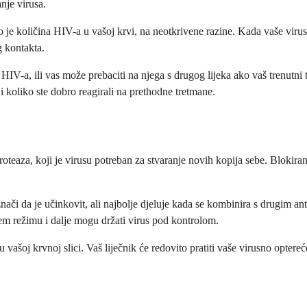
nje virusa.
to je količina HIV-a u vašoj krvi, na neotkrivene razine. Kada vaše viru
g kontakta.
 HIV-a, ili vas može prebaciti na njega s drugog lijeka ako vaš trenutn
 i koliko ste dobro reagirali na prethodne tretmane.
proteaza, koji je virusu potreban za stvaranje novih kopija sebe. Blokir
ači da je učinkovit, ali najbolje djeluje kada se kombinira s drugim an
em režimu i dalje mogu držati virus pod kontrolom.
vašoj krvnoj slici. Vaš liječnik će redovito pratiti vaše virusno optereć