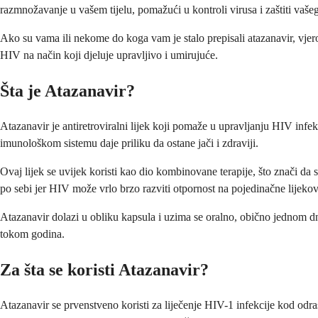
razmnožavanje u vašem tijelu, pomažući u kontroli virusa i zaštiti vaš
Ako su vama ili nekome do koga vam je stalo prepisali atazanavir, vjer
HIV na način koji djeluje upravljivo i umirujuće.
Šta je Atazanavir?
Atazanavir je antiretroviralni lijek koji pomaže u upravljanju HIV in
imunološkom sistemu daje priliku da ostane jači i zdraviji.
Ovaj lijek se uvijek koristi kao dio kombinovane terapije, što znači da
po sebi jer HIV može vrlo brzo razviti otpornost na pojedinačne lijekov
Atazanavir dolazi u obliku kapsula i uzima se oralno, obično jednom d
tokom godina.
Za šta se koristi Atazanavir?
Atazanavir se prvenstveno koristi za liječenje HIV-1 infekcije kod odra