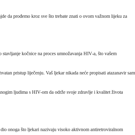
Hajde da prođemo kroz sve što trebate znati o ovom važnom lijeku za
kao stavljanje kočnice na proces umnožavanja HIV-a, što vašem
vatan pristup liječenju. Vaš ljekar nikada neće propisati atazanavir sam
ogim ljudima s HIV-om da održe svoje zdravlje i kvalitet života
n dio onoga što ljekari nazivaju visoko aktivnom antiretroviralnom