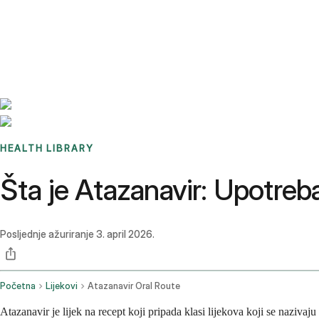
Benchmarks
Stories
FAQ
Sign up / Log in
HEALTH LIBRARY
Šta je Atazanavir: Upotreba
Posljednje ažuriranje
3. april 2026.
Početna
Lijekovi
Atazanavir Oral Route
Atazanavir je lijek na recept koji pripada klasi lijekova koji se naziva