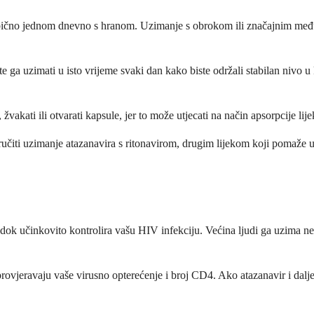
obično jednom dnevno s hranom. Uzimanje s obrokom ili značajnim među
te ga uzimati u isto vrijeme svaki dan kako biste održali stabilan niv
vakati ili otvarati kapsule, jer to može utjecati na način apsorpcije lij
učiti uzimanje atazanavira s ritonavirom, drugim lijekom koji pomaže u
ve dok učinkovito kontrolira vašu HIV infekciju. Većina ljudi ga uzima 
 provjeravaju vaše virusno opterećenje i broj CD4. Ako atazanavir i dalj