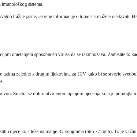
eg imunološkog sistema.
ovatno tražite jasne, iskrene informacije o tome šta možete očekivati. 
fekcijom ometanjem sposobnosti virusa da se razmnožava. Zamislite to 
 se uzima zajedno s drugim lijekovima za HIV kako bi se stvorio sveobuh
e.
nevno. Smatra se dobro utvrđenom opcijom liječenja koja je pomogla mn
slih i djece koja teže najmanje 35 kilograma (oko 77 funti). To je važa