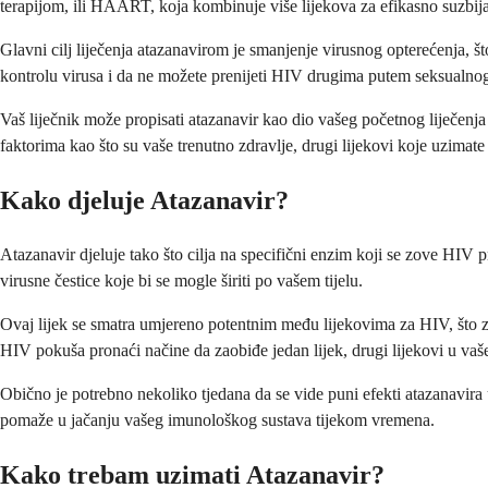
terapijom, ili HAART, koja kombinuje više lijekova za efikasno suzbija
Glavni cilj liječenja atazanavirom je smanjenje virusnog opterećenja, š
kontrolu virusa i da ne možete prenijeti HIV drugima putem seksualno
Vaš liječnik može propisati atazanavir kao dio vašeg početnog liječenja
faktorima kao što su vaše trenutno zdravlje, drugi lijekovi koje uzimate
Kako djeluje Atazanavir?
Atazanavir djeluje tako što cilja na specifični enzim koji se zove HIV 
virusne čestice koje bi se mogle širiti po vašem tijelu.
Ovaj lijek se smatra umjereno potentnim među lijekovima za HIV, što zn
HIV pokuša pronaći načine da zaobiđe jedan lijek, drugi lijekovi u vaš
Obično je potrebno nekoliko tjedana da se vide puni efekti atazanavira u 
pomaže u jačanju vašeg imunološkog sustava tijekom vremena.
Kako trebam uzimati Atazanavir?