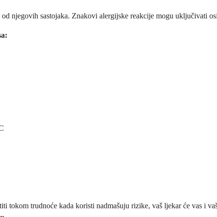
ji od njegovih sastojaka. Znakovi alergijske reakcije mogu uključivati osi
sa:
 C
i tokom trudnoće kada koristi nadmašuju rizike, vaš ljekar će vas i vaš