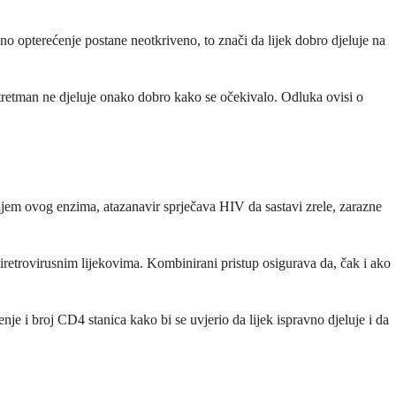
sno opterećenje postane neotkriveno, to znači da lijek dobro djeluje na
i tretman ne djeluje onako dobro kako se očekivalo. Odluka ovisi o
anjem ovog enzima, atazanavir sprječava HIV da sastavi zrele, zarazne
tiretrovirusnim lijekovima. Kombinirani pristup osigurava da, čak i ako
enje i broj CD4 stanica kako bi se uvjerio da lijek ispravno djeluje i da