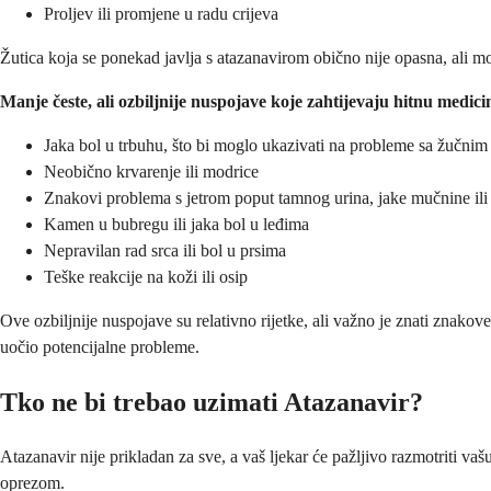
Proljev ili promjene u radu crijeva
Žutica koja se ponekad javlja s atazanavirom obično nije opasna, ali mo
Manje česte, ali ozbiljnije nuspojave koje zahtijevaju hitnu medi
Jaka bol u trbuhu, što bi moglo ukazivati na probleme sa žučni
Neobično krvarenje ili modrice
Znakovi problema s jetrom poput tamnog urina, jake mučnine il
Kamen u bubregu ili jaka bol u leđima
Nepravilan rad srca ili bol u prsima
Teške reakcije na koži ili osip
Ove ozbiljnije nuspojave su relativno rijetke, ali važno je znati znako
uočio potencijalne probleme.
Tko ne bi trebao uzimati Atazanavir?
Atazanavir nije prikladan za sve, a vaš ljekar će pažljivo razmotriti vaš
oprezom.