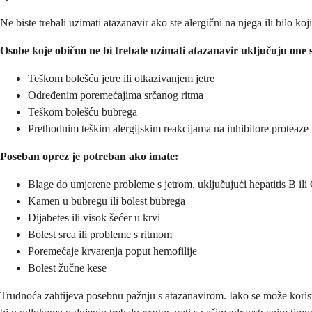
Ne biste trebali uzimati atazanavir ako ste alergični na njega ili bilo ko
Osobe koje obično ne bi trebale uzimati atazanavir uključuju one 
Teškom bolešću jetre ili otkazivanjem jetre
Određenim poremećajima srčanog ritma
Teškom bolešću bubrega
Prethodnim teškim alergijskim reakcijama na inhibitore proteaze
Poseban oprez je potreban ako imate:
Blage do umjerene probleme s jetrom, uključujući hepatitis B ili
Kamen u bubregu ili bolest bubrega
Dijabetes ili visok šećer u krvi
Bolest srca ili probleme s ritmom
Poremećaje krvarenja poput hemofilije
Bolest žučne kese
Trudnoća zahtijeva posebnu pažnju s atazanavirom. Iako se može koristit