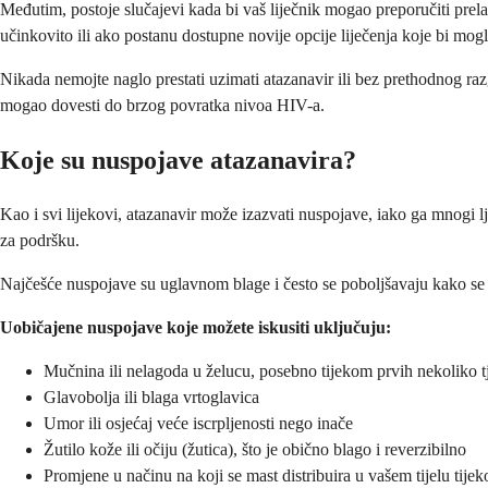
Međutim, postoje slučajevi kada bi vaš liječnik mogao preporučiti prelaz
učinkovito ili ako postanu dostupne novije opcije liječenja koje bi mogle
Nikada nemojte naglo prestati uzimati atazanavir ili bez prethodnog razg
mogao dovesti do brzog povratka nivoa HIV-a.
Koje su nuspojave atazanavira?
Kao i svi lijekovi, atazanavir može izazvati nuspojave, iako ga mnogi
za podršku.
Najčešće nuspojave su uglavnom blage i često se poboljšavaju kako se va
Uobičajene nuspojave koje možete iskusiti uključuju:
Mučnina ili nelagoda u želucu, posebno tijekom prvih nekoliko 
Glavobolja ili blaga vrtoglavica
Umor ili osjećaj veće iscrpljenosti nego inače
Žutilo kože ili očiju (žutica), što je obično blago i reverzibilno
Promjene u načinu na koji se mast distribuira u vašem tijelu tij