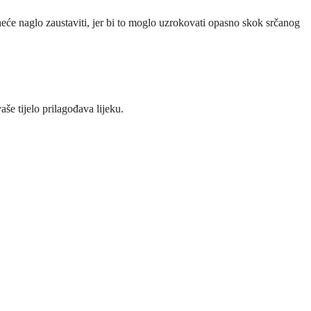
 neće naglo zaustaviti, jer bi to moglo uzrokovati opasno skok srčanog
še tijelo prilagođava lijeku.