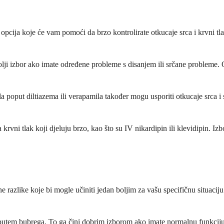
opcija koje će vam pomoći da brzo kontrolirate otkucaje srca i krvni tlak
lji izbor ako imate određene probleme s disanjem ili srčane probleme. O
a poput diltiazema ili verapamila također mogu usporiti otkucaje srca i 
 krvni tlak koji djeluju brzo, kao što su IV nikardipin ili klevidipin. 
ne razlike koje bi mogle učiniti jedan boljim za vašu specifičnu situacij
 putem bubrega. To ga čini dobrim izborom ako imate normalnu funkciju