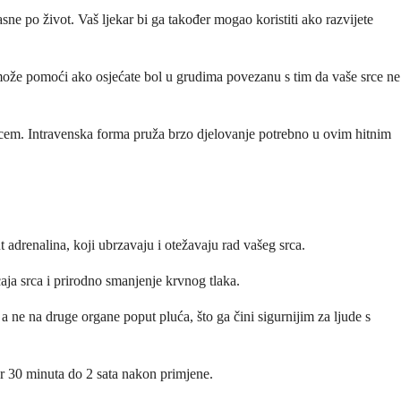
sne po život. Vaš ljekar bi ga također mogao koristiti ako razvijete
r može pomoći ako osjećate bol u grudima povezanu s tim da vaše srce ne
 srcem. Intravenska forma pruža brzo djelovanje potrebno u ovim hitnim
 adrenalina, koji ubrzavaju i otežavaju rad vašeg srca.
aja srca i prirodno smanjenje krvnog tlaka.
a ne na druge organe poput pluća, što ga čini sigurnijim za ljude s
ar 30 minuta do 2 sata nakon primjene.