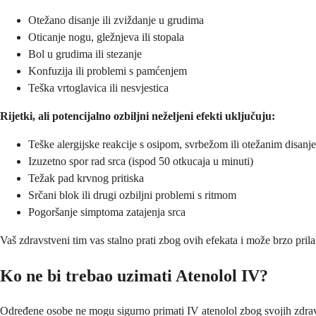
Otežano disanje ili zviždanje u grudima
Oticanje nogu, gležnjeva ili stopala
Bol u grudima ili stezanje
Konfuzija ili problemi s pamćenjem
Teška vrtoglavica ili nesvjestica
Rijetki, ali potencijalno ozbiljni neželjeni efekti uključuju:
Teške alergijske reakcije s osipom, svrbežom ili otežanim disanj
Izuzetno spor rad srca (ispod 50 otkucaja u minuti)
Težak pad krvnog pritiska
Srčani blok ili drugi ozbiljni problemi s ritmom
Pogoršanje simptoma zatajenja srca
Vaš zdravstveni tim vas stalno prati zbog ovih efekata i može brzo prila
Ko ne bi trebao uzimati Atenolol IV?
Određene osobe ne mogu sigurno primati IV atenolol zbog svojih zdravstve