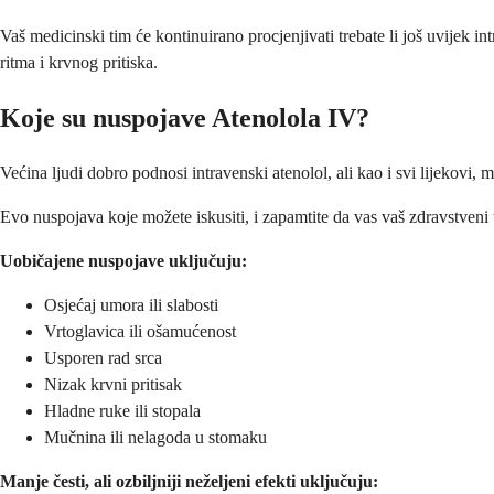
Vaš medicinski tim će kontinuirano procjenjivati trebate li još uvijek i
ritma i krvnog pritiska.
Koje su nuspojave Atenolola IV?
Većina ljudi dobro podnosi intravenski atenolol, ali kao i svi lijekovi,
Evo nuspojava koje možete iskusiti, i zapamtite da vas vaš zdravstveni 
Uobičajene nuspojave uključuju:
Osjećaj umora ili slabosti
Vrtoglavica ili ošamućenost
Usporen rad srca
Nizak krvni pritisak
Hladne ruke ili stopala
Mučnina ili nelagoda u stomaku
Manje česti, ali ozbiljniji neželjeni efekti uključuju: