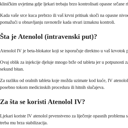
kliničkim uvjetima gdje ljekari trebaju brzo kontrolisati opasne srčane ri
Kada vaše srce kuca prebrzo ili vaš krvni pritisak skoči na opasne nivo
pomažući u obnavljanju ravnoteže kada stvari izmaknu kontroli.
Šta je Atenolol (intravenski put)?
Atenolol IV je beta-blokator koji se isporučuje direktno u vaš krvotok p
Ovaj oblik za injekcije djeluje mnogo brže od tableta jer u potpunosti z
sekund bitan.
Za razliku od oralnih tableta koje možda uzimate kod kuće, IV atenolol 
posebno tokom medicinskih procedura ili hitnih slučajeva.
Za šta se koristi Atenolol IV?
Ljekari koriste IV atenolol prvenstveno za liječenje opasnih problema s
treba mu brza stabilizacija.