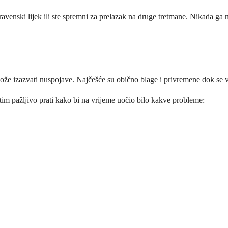
ntravenski lijek ili ste spremni za prelazak na druge tretmane. Nikada ga
 može izazvati nuspojave. Najčešće su obično blage i privremene dok se va
tim pažljivo prati kako bi na vrijeme uočio bilo kakve probleme: