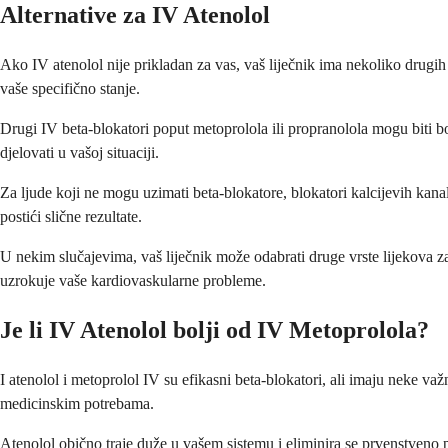
Alternative za IV Atenolol
Ako IV atenolol nije prikladan za vas, vaš liječnik ima nekoliko drugih 
vaše specifično stanje.
Drugi IV beta-blokatori poput metoprolola ili propranolola mogu biti bo
djelovati u vašoj situaciji.
Za ljude koji ne mogu uzimati beta-blokatore, blokatori kalcijevih kanal
postići slične rezultate.
U nekim slučajevima, vaš liječnik može odabrati druge vrste lijekova za
uzrokuje vaše kardiovaskularne probleme.
Je li IV Atenolol bolji od IV Metoprolola?
I atenolol i metoprolol IV su efikasni beta-blokatori, ali imaju neke važ
medicinskim potrebama.
Atenolol obično traje duže u vašem sistemu i eliminira se prvenstveno