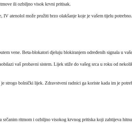
tmove ili ozbiljno visok krvni pritisak.
e, IV atenolol može pružiti brzo olakšanje koje je vašem tijelu potrebn
utem vene. Beta-blokatori djeluju blokiranjem određenih signala u vašem 
aobilazi vaš probavni sistem. Lijek stiže do vašeg srca u roku od nekolik
je strogo bolnički lijek. Zdravstveni radnici ga koriste kada im je potr
a srčanim ritmom i ozbiljno visokog krvnog pritiska koji zahtijeva hitnu