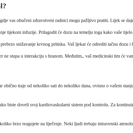
ol?
 gdje vas obučeni zdravstveni radnici mogu pažljivo pratiti. Lijek se daj
sanje tijekom infuzije. Prilagodit će dozu na temelju toga kako vaše tijel
rebrzo snižavanje krvnog pritiska. Vaš ljekar će odrediti tačnu dozu i b
, jer ne stupa u interakciju s hranom. Međutim,, vaš medicinski tim će v
oje obično traje od nekoliko sati do nekoliko dana, ovisno o vašem stanju
kako biste doveli svoj kardiovaskularni sistem pod kontrolu. Za kontinuir
 koliko brzo reagujete na liječenje. Neki ljudi trebaju intravenski aten