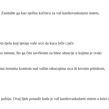
o. Zamislite ga kao nježnu kočnicu za vaš kardiovaskularni sistem,
tijelu koji tjeraju vaše srce da kuca brže i jače.
o minuta, što ga čini savršenim za hitne situacije u kojima je svaki
ebna trenutna kontrola nad vašim otkucajima srca ili krvnim pritiskom,
 pažnju. Ovaj lijek pomaže kada je vaš kardiovaskularni sistem u krizi i