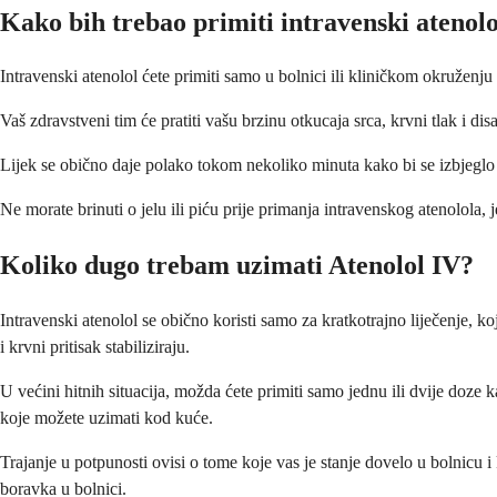
Kako bih trebao primiti intravenski atenol
Intravenski atenolol ćete primiti samo u bolnici ili kliničkom okruženju
Vaš zdravstveni tim će pratiti vašu brzinu otkucaja srca, krvni tlak i di
Lijek se obično daje polako tokom nekoliko minuta kako bi se izbjeglo p
Ne morate brinuti o jelu ili piću prije primanja intravenskog atenolola
Koliko dugo trebam uzimati Atenolol IV?
Intravenski atenolol se obično koristi samo za kratkotrajno liječenje, k
i krvni pritisak stabiliziraju.
U većini hitnih situacija, možda ćete primiti samo jednu ili dvije doze 
koje možete uzimati kod kuće.
Trajanje u potpunosti ovisi o tome koje vas je stanje dovelo u bolnicu i
boravka u bolnici.