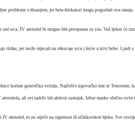
zbiljne probleme s disanjem, jer beta-blokatori mogu pogoršati ova sta
or rad srca, IV atenolol bi mogao biti preopasan za vas. Vaš ljekar će raz
uju rizike, jer može utjecati na otkucaje srca i šećer u krvi bebe. Ljudi
nice koriste generičku verziju. Najčešće trgovačko ime je Tenormin, ko
V atenolola, ali svi sadrže isti aktivni sastojak. Izbor marke obično ovi
IV atenolol, to ne utječe na sigurnost ili učinkovitost lijeka. Sve verzij