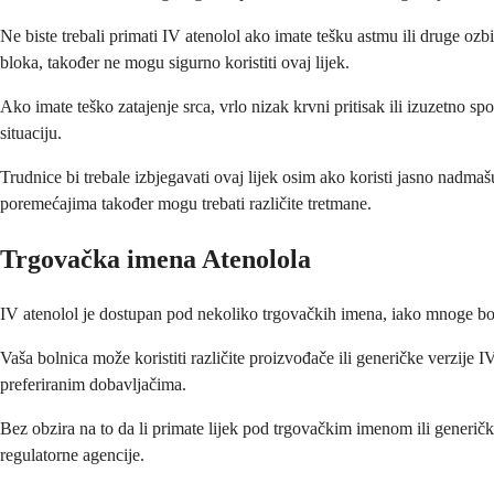
Ne biste trebali primati IV atenolol ako imate tešku astmu ili druge o
bloka, također ne mogu sigurno koristiti ovaj lijek.
Ako imate teško zatajenje srca, vrlo nizak krvni pritisak ili izuzetno sp
situaciju.
Trudnice bi trebale izbjegavati ovaj lijek osim ako koristi jasno nadmaš
poremećajima također mogu trebati različite tretmane.
Trgovačka imena Atenolola
IV atenolol je dostupan pod nekoliko trgovačkih imena, iako mnoge bol
Vaša bolnica može koristiti različite proizvođače ili generičke verzije I
preferiranim dobavljačima.
Bez obzira na to da li primate lijek pod trgovačkim imenom ili generički 
regulatorne agencije.