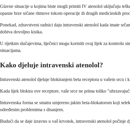
Glavne situacije u kojima biste mogli primiti IV atenolol uključuju teške
opasne brze srčane ritmove tokom operacije ili drugih medicinskih pro
Ponekad, zdravstveni radnici daju intravenski atenolol kada imate srčan
dobiva dovoljno kisika.
U rijetkim slučajevima, liječnici mogu koristiti ovaj lijek za kontrol
situacijama.
Kako djeluje intravenski atenolol?
Intravenski atenolol djeluje blokiranjem beta receptora u vašem srcu i 
Kada lijek blokira ove receptore, vaše srce ne prima toliko "ubrzavaju
Intravenska forma se smatra umjereno jakim beta-blokatorom koji selekti
određenim problemima s disanjem.
Budući da se daje izravno u vaš krvotok, intravenski atenolol počinje d