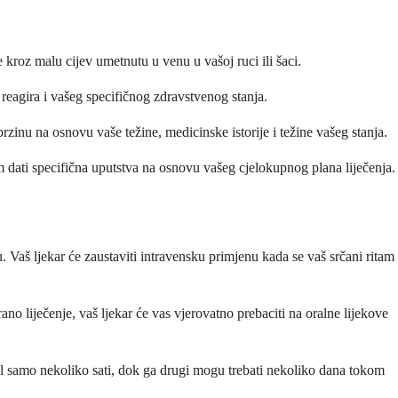
e kroz malu cijev umetnutu u venu u vašoj ruci ili šaci.
o reagira i vašeg specifičnog zdravstvenog stanja.
rzinu na osnovu vaše težine, medicinske istorije i težine vašeg stanja.
am dati specifična uputstva na osnovu vašeg cjelokupnog plana liječenja.
. Vaš ljekar će zaustaviti intravensku primjenu kada se vaš srčani ritam
ano liječenje, vaš ljekar će vas vjerovatno prebaciti na oralne lijekove
olol samo nekoliko sati, dok ga drugi mogu trebati nekoliko dana tokom