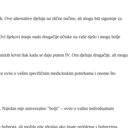
. Ove alternative djeluju na slične načine, ali mogu biti sigurnije za
vi lijekovi imaju malo drugačije učinke na vaše tijelo i mogu bolje
sniziti krvni tlak kada se daju putem IV. Oni djeluju drugačije, ali mogu
Izbor ovisi o vašim specifičnim medicinskim potrebama i onome što
u. Nijedan nije univerzalno "bolji" – ovisi o vašim individualnim
 bubrega, ali možda nije idealan ako imate problema s bubrezima.