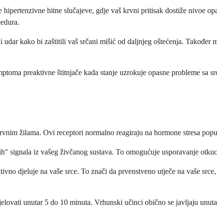
 hipertenzivne hitne slučajeve, gdje vaš krvni pritisak dostiže nivoe opa
cedura.
i udar kako bi zaštitili vaš srčani mišić od daljnjeg oštećenja. Takođe
u simptoma preaktivne štitnjače kada stanje uzrokuje opasne probleme sa
krvnim žilama. Ovi receptori normalno reagiraju na hormone stresa poput
ćih" signala iz vašeg živčanog sustava. To omogućuje usporavanje otkuc
vno djeluje na vaše srce. To znači da prvenstveno utječe na vaše srce, 
jelovati unutar 5 do 10 minuta. Vrhunski učinci obično se javljaju unut