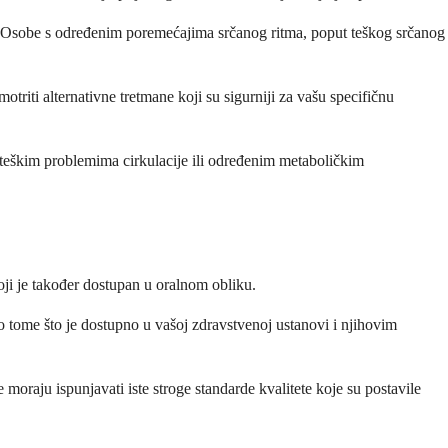
nja. Osobe s određenim poremećajima srčanog ritma, poput teškog srčanog
motriti alternativne tretmane koji su sigurniji za vašu specifičnu
 s teškim problemima cirkulacije ili određenim metaboličkim
ji je također dostupan u oralnom obliku.
si o tome što je dostupno u vašoj zdravstvenoj ustanovi i njihovim
e moraju ispunjavati iste stroge standarde kvalitete koje su postavile