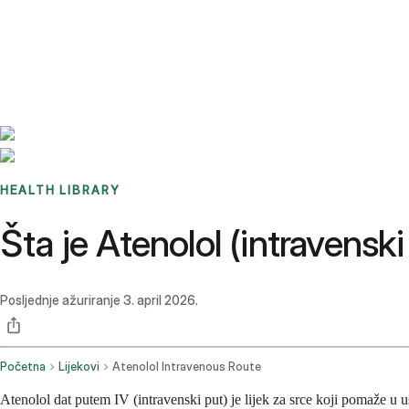
Benchmarks
Stories
FAQ
Sign up / Log in
HEALTH LIBRARY
Šta je Atenolol (intravenski
Posljednje ažuriranje
3. april 2026.
Početna
Lijekovi
Atenolol Intravenous Route
Atenolol dat putem IV (intravenski put) je lijek za srce koji pomaže u 