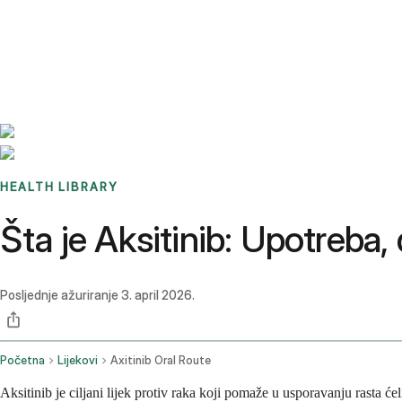
Benchmarks
Stories
FAQ
Sign up / Log in
HEALTH LIBRARY
Šta je Aksitinib: Upotreba, 
Posljednje ažuriranje
3. april 2026.
Početna
Lijekovi
Axitinib Oral Route
Aksitinib je ciljani lijek protiv raka koji pomaže u usporavanju rasta ćel