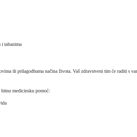
a i tabanima
ovima ili prilagodbama načina života. Vaš zdravstveni tim će raditi s v
aju hitnu medicinsku pomoć:
vida
a