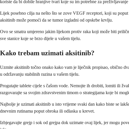
koriste da bi dobile hranjive tvari koje su im potrebne za preživljavanj
Lijek posebno cilja na nešto što se zove VEGF receptori, koji su poput s
aksitinib može pomoći da se tumor izgladni od opskrbe krvlju.
Ovo se smatra umjereno jakim lijekom protiv raka koji može biti priličn
sve stanice koje se brzo dijele u vašem tijelu.
Kako trebam uzimati aksitinib?
Uzmite aksitinib točno onako kako vam je liječnik propisao, obično dva 
u održavanju stabilnih razina u vašem tijelu.
Progutajte tablete cijele s čašom vode. Nemojte ih drobiti, lomiti ili žv
razgovarajte sa svojim zdravstvenim timom o strategijama koje bi mog
Najbolje je uzimati aksitinib u isto vrijeme svaki dan kako biste se lakš
dnevnim rutinama poput obroka ili odlaska u krevet.
Izbjegavajte grejp i sok od grejpa dok uzimate ovaj lijek, jer mogu pove