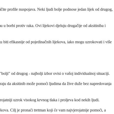
ličite profile nuspojava. Neki ljudi bolje podnose jedan lijek od drugog,
 borbi protiv raka. Ovi lijekovi djeluju drugačije od aksitiniba i
 biti efikasnije od pojedinačnih lijekova, iako mogu uzrokovati i više
"bolji" od drugog - najbolji izbor ovisi o vašoj individualnoj situaciji.
eriraju da aksitinib može pomoći ljudima da žive duže bez napredovanja
jatniji uzrok visokog krvnog tlaka i proljeva kod nekih ljudi.
kova. Cilj je pronaći tretman koji će vam najvjerojatnije pomoći, a