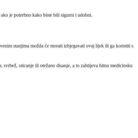
n ako je potrebno kako biste bili sigurni i udobni.
enim stanjima možda će morati izbjegavati ovaj lijek ili ga koristiti s
p, svrbež, oticanje ili otežano disanje, a to zahtijeva hitnu medicinsku