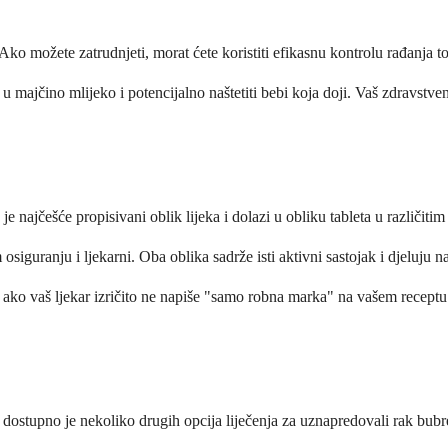
. Ako možete zatrudnjeti, morat ćete koristiti efikasnu kontrolu rađanja 
i u majčino mlijeko i potencijalno naštetiti bebi koja doji. Vaš zdravstv
najčešće propisivani oblik lijeka i dolazi u obliku tableta u različitim
siguranju i ljekarni. Oba oblika sadrže isti aktivni sastojak i djeluju na
m ako vaš ljekar izričito ne napiše "samo robna marka" na vašem recep
 dostupno je nekoliko drugih opcija liječenja za uznapredovali rak bub