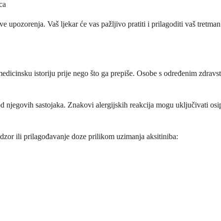
ca
ove upozorenja. Vaš ljekar će vas pažljivo pratiti i prilagoditi vaš tretma
medicinsku istoriju prije nego što ga prepiše. Osobe s određenim zdravstv
i od njegovih sastojaka. Znakovi alergijskih reakcija mogu uključivati osi
or ili prilagođavanje doze prilikom uzimanja aksitiniba: