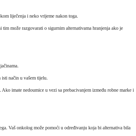
tokom liječenja i neko vrijeme nakon toga.
eni tim može razgovarati o sigurnim alternativama hranjenja ako je
 jačinama.
 isti način u vašem tijelu.
tu. Ako imate nedoumice u vezi sa prebacivanjem između robne marke i
rega. Vaš onkolog može pomoći u određivanju koja bi alternativa bila