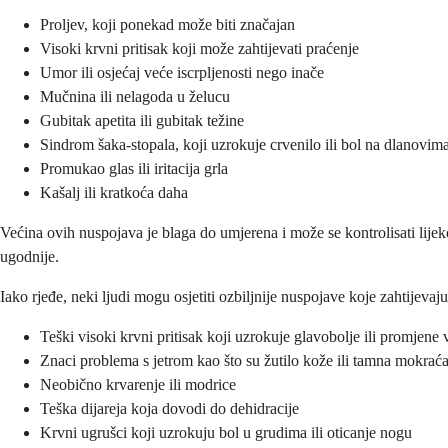
Proljev, koji ponekad može biti značajan
Visoki krvni pritisak koji može zahtijevati praćenje
Umor ili osjećaj veće iscrpljenosti nego inače
Mučnina ili nelagoda u želucu
Gubitak apetita ili gubitak težine
Sindrom šaka-stopala, koji uzrokuje crvenilo ili bol na dlanovim
Promukao glas ili iritacija grla
Kašalj ili kratkoća daha
Većina ovih nuspojava je blaga do umjerena i može se kontrolisati lijek
ugodnije.
Iako rjeđe, neki ljudi mogu osjetiti ozbiljnije nuspojave koje zahtijev
Teški visoki krvni pritisak koji uzrokuje glavobolje ili promjene 
Znaci problema s jetrom kao što su žutilo kože ili tamna mokrać
Neobično krvarenje ili modrice
Teška dijareja koja dovodi do dehidracije
Krvni ugrušci koji uzrokuju bol u grudima ili oticanje nogu