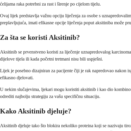
ćelijama raka potrebni za rast i širenje po cijelom tijelu.
Ovaj lijek predstavlja važnu opciju liječenja za osobe s uznapredoval
preplavljujuća, imati efikasne opcije liječenja poput aksitiniba može pr
Za šta se koristi Aksitinib?
Aksitinib se prvenstveno koristi za liječenje uznapredovalog karcinoma b
dijelove tijela ili kada početni tretmani nisu bili uspješni.
Lijek je posebno dizajniran za pacijente čiji je rak napredovao nakon isp
efikasno djelovati.
U nekim slučajevima, ljekari mogu koristiti aksitinib i kao dio kombino
odrediti najbolju strategiju za vašu specifičnu situaciju.
Kako Aksitinib djeluje?
Aksitinib djeluje tako što blokira nekoliko proteina koji se nazivaju ti