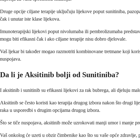
Druge opcije ciljane terapije uključuju lijekove poput sunitiniba, pazopa
čak i unutar iste klase lijekova.
Imunoterapijski lijekovi poput nivolumaba ili pembrolizumaba predstavlj
mogu biti efikasni čak i ako ciljane terapije nisu dobro djelovale.
Vaš ljekar bi također mogao razmotriti kombinovane tretmane koji koris
nuspojava.
Da li je Aksitinib bolji od Sunitiniba?
I aksitinib i sunitinib su efikasni lijekovi za rak bubrega, ali djeluju ma
Aksitinib se često koristi kao terapija drugog izbora nakon što drugi l
raka u usporedbi s drugim opcijama drugog izbora.
Što se tiče nuspojava, aksitinib može uzrokovati manji umor i manje pro
Vaš onkolog će uzeti u obzir čimbenike kao što su vaše opće zdravlje, p