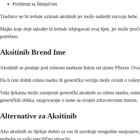
Problemi sa štitnjačom
Trudnice ne bi trebale uzimati aksitinib jer može naštetiti razvoju bebe
Majke koje doje također bi trebale izbjegavati ovaj lijek, jer može proć
potrebno.
Aksitinib Brend Ime
Aksitinib se prodaje pod robnom markom Inlyta od strane Pfizera. Ovo je 
Da li ćete dobiti robnu marku ili generičku verziju može ovisiti o vašem o
Vaša ljekarna može zamijeniti generički aksitinib za robnu marku, osi
generičkih oblika, razgovarajte o tome sa svojim zdravstvenim timom.
Alternative za Aksitinib
Ako aksitinib ne djeluje dobro za vas ili uzrokuje neugodne nuspojave,
najbolja za vašu specifičnu situaciju.