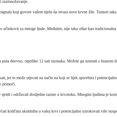
e i razmnožavanje.
ignala koji govore vašem tijelu da stvara nove krvne žile. Tumori raka t
o učinkovit za mnoge ljude. Međutim, nije tako oštar kao tradicionalna k
puta dnevno, otprilike 12 sati razmaka. Možete ga uzimati s hranom ili 
akati, jer to može utjecati na način na koji se lijek apsorbira i potenci
le pomoći.
e sjetili i održavali dosljedne razine u krvotoku. Mnogim ljudima je koris
ćati količinu aksitiniba u vašoj krvi i potencijalno uzrokovati više nus