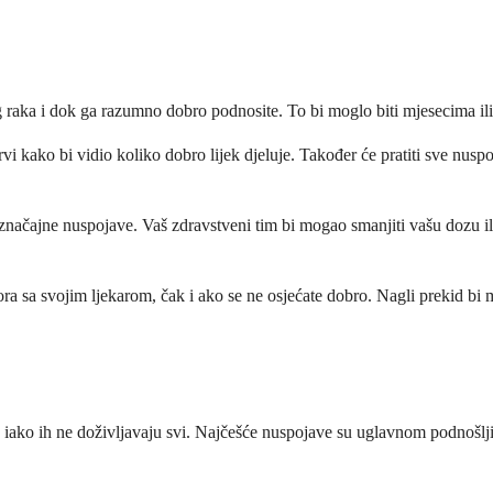
g raka i dok ga razumno dobro podnosite. To bi moglo biti mjesecima ili
rvi kako bi vidio koliko dobro lijek djeluje. Također će pratiti sve nusp
načajne nuspojave. Vaš zdravstveni tim bi mogao smanjiti vašu dozu ili 
ra sa svojim ljekarom, čak i ako se ne osjećate dobro. Nagli prekid bi
e, iako ih ne doživljavaju svi. Najčešće nuspojave su uglavnom podnoš