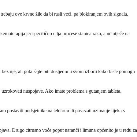
rebaju ove krvne žile da bi rasli veći, pa blokiranjem ovih signala,
emoterapija jer specifično cilja procese stanica raka, a ne utječe na
bez nje, ali pokušajte biti dosljedni u svom izboru kako biste pomogli
jalno uzrokovati nuspojave. Ako imate problema s gutanjem tableta,
no postaviti podsjetnike na telefonu ili povezati uzimanje lijeka s
pojava. Drugo citrusno voće poput naranči i limuna općenito je u redu za