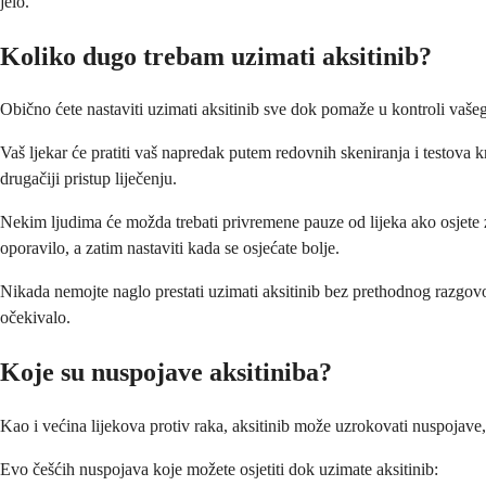
jelo.
Koliko dugo trebam uzimati aksitinib?
Obično ćete nastaviti uzimati aksitinib sve dok pomaže u kontroli vaše
Vaš ljekar će pratiti vaš napredak putem redovnih skeniranja i testova k
drugačiji pristup liječenju.
Nekim ljudima će možda trebati privremene pauze od lijeka ako osjete z
oporavilo, a zatim nastaviti kada se osjećate bolje.
Nikada nemojte naglo prestati uzimati aksitinib bez prethodnog razgovo
očekivalo.
Koje su nuspojave aksitiniba?
Kao i većina lijekova protiv raka, aksitinib može uzrokovati nuspojav
Evo češćih nuspojava koje možete osjetiti dok uzimate aksitinib: