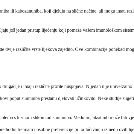
niba ili kabozantiniba, koji djeluju na slične načine, ali mogu imati raz
aju još jedan pristup liječenju koji pomaže vašem imunološkom sistemu u
te dvije različite vrste lijekova zajedno. Ove kombinacije ponekad mogu
lo drugačije i imaju različite profile nuspojava. Nijedan nije univerzalno 
ijekovi poput sunitiniba prestanu djelovati učinkovito. Neke studije sug
blema s krvnom slikom od sunitiniba. Međutim, aksitinib može biti vjero
rethodni tretmani i osobne preferencije pri odlučivanju između ovih lije