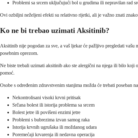
Problemi sa srcem uključujući bol u grudima ili nepravilan rad sr
Ovi ozbiljni neželjeni efekti su relativno rijetki, ali je važno znati znak
Ko ne bi trebao uzimati Aksitinib?
Aksitinib nije pogodan za sve, a vaš ljekar će pažljivo pregledati vašu 
posebnim oprezom.
Ne biste trebali uzimati aksitinib ako ste alergični na njega ili bilo koj
pomoć.
Osobe s određenim zdravstvenim stanjima možda će trebati poseban nadz
Nekontrolisani visoki krvni pritisak
Srčana bolest ili istorija problema sa srcem
Bolest jetre ili povišeni enzimi jetre
Problemi s bubrezima izvan samog raka
Istorija krvnih ugrušaka ili moždanog udara
Poremećaji krvarenja ili nedavna operacija