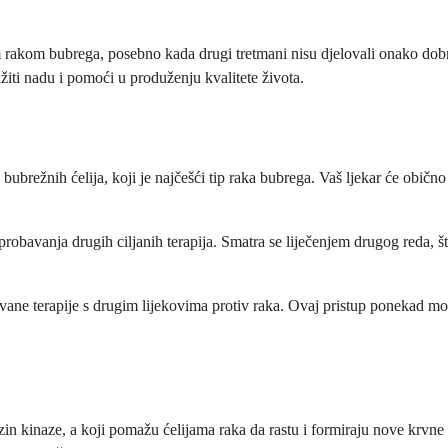
im rakom bubrega, posebno kada drugi tretmani nisu djelovali onako dob
užiti nadu i pomoći u produženju kvalitete života.
ubrežnih ćelija, koji je najčešći tip raka bubrega. Vaš ljekar će obično
robavanja drugih ciljanih terapija. Smatra se liječenjem drugog reda, što
vane terapije s drugim lijekovima protiv raka. Ovaj pristup ponekad mož
rozin kinaze, a koji pomažu ćelijama raka da rastu i formiraju nove krvn