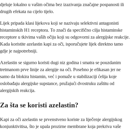
djeluje lokalno u vašim očima bez izazivanja značajne pospanosti ili
drugih efekata na cijelo tijelo.
Lijek pripada klasi lijekova koji se nazivaju selektivni antagonisti
histaminskih H1 receptora. To znači da specifično cilja histaminske
receptore u tkivima vaših očiju koji su odgovorni za alergijske reakcije.
Kada koristite azelastin kapi za oči, isporučujete lijek direktno tamo
gdje je najpotrebniji.
Azelastin se sigurno koristi dugi niz godina i smatra se pouzdanim
tretmanom prve linije za alergije na oči. Posebno je efikasan jer ne
samo da blokira histamin, već i pomaže u stabilizaciji ćelija koje
oslobađaju alergijske supstance, pružajući dvostruku zaštitu od
alergijskih reakcija.
Za šta se koristi azelastin?
Kapi za oči azelastin se prvenstveno koriste za liječenje alergijskog
konjunktivitisa, što je upala prozirne membrane koja prekriva vaše