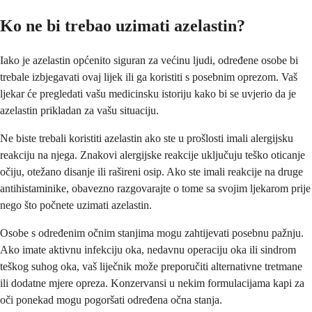
Ko ne bi trebao uzimati azelastin?
Iako je azelastin općenito siguran za većinu ljudi, određene osobe bi
trebale izbjegavati ovaj lijek ili ga koristiti s posebnim oprezom. Vaš
ljekar će pregledati vašu medicinsku istoriju kako bi se uvjerio da je
azelastin prikladan za vašu situaciju.
Ne biste trebali koristiti azelastin ako ste u prošlosti imali alergijsku
reakciju na njega. Znakovi alergijske reakcije uključuju teško oticanje
očiju, otežano disanje ili rašireni osip. Ako ste imali reakcije na druge
antihistaminike, obavezno razgovarajte o tome sa svojim ljekarom prije
nego što počnete uzimati azelastin.
Osobe s određenim očnim stanjima mogu zahtijevati posebnu pažnju.
Ako imate aktivnu infekciju oka, nedavnu operaciju oka ili sindrom
teškog suhog oka, vaš liječnik može preporučiti alternativne tretmane
ili dodatne mjere opreza. Konzervansi u nekim formulacijama kapi za
oči ponekad mogu pogoršati određena očna stanja.