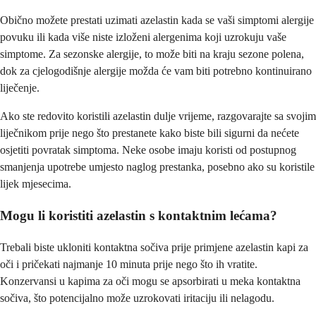
Obično možete prestati uzimati azelastin kada se vaši simptomi alergije
povuku ili kada više niste izloženi alergenima koji uzrokuju vaše
simptome. Za sezonske alergije, to može biti na kraju sezone polena,
dok za cjelogodišnje alergije možda će vam biti potrebno kontinuirano
liječenje.
Ako ste redovito koristili azelastin dulje vrijeme, razgovarajte sa svojim
liječnikom prije nego što prestanete kako biste bili sigurni da nećete
osjetiti povratak simptoma. Neke osobe imaju koristi od postupnog
smanjenja upotrebe umjesto naglog prestanka, posebno ako su koristile
lijek mjesecima.
Mogu li koristiti azelastin s kontaktnim lećama?
Trebali biste ukloniti kontaktna sočiva prije primjene azelastin kapi za
oči i pričekati najmanje 10 minuta prije nego što ih vratite.
Konzervansi u kapima za oči mogu se apsorbirati u meka kontaktna
sočiva, što potencijalno može uzrokovati iritaciju ili nelagodu.