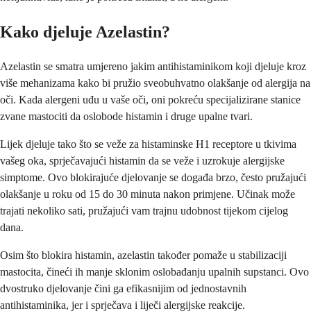
Kako djeluje Azelastin?
Azelastin se smatra umjereno jakim antihistaminikom koji djeluje kroz
više mehanizama kako bi pružio sveobuhvatno olakšanje od alergija na
oči. Kada alergeni uđu u vaše oči, oni pokreću specijalizirane stanice
zvane mastociti da oslobode histamin i druge upalne tvari.
Lijek djeluje tako što se veže za histaminske H1 receptore u tkivima
vašeg oka, sprječavajući histamin da se veže i uzrokuje alergijske
simptome. Ovo blokirajuće djelovanje se događa brzo, često pružajući
olakšanje u roku od 15 do 30 minuta nakon primjene. Učinak može
trajati nekoliko sati, pružajući vam trajnu udobnost tijekom cijelog
dana.
Osim što blokira histamin, azelastin također pomaže u stabilizaciji
mastocita, čineći ih manje sklonim oslobađanju upalnih supstanci. Ovo
dvostruko djelovanje čini ga efikasnijim od jednostavnih
antihistaminika, jer i sprječava i liječi alergijske reakcije.