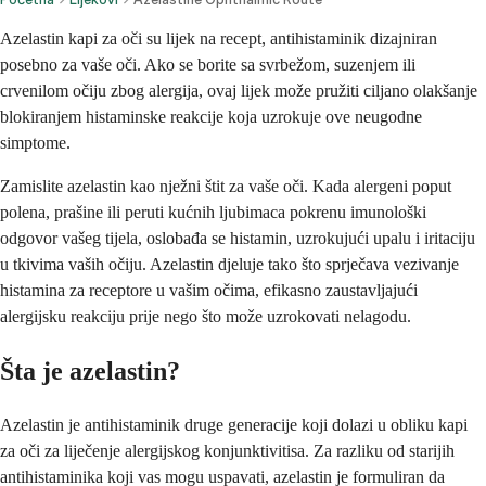
Azelastin kapi za oči su lijek na recept, antihistaminik dizajniran
posebno za vaše oči. Ako se borite sa svrbežom, suzenjem ili
crvenilom očiju zbog alergija, ovaj lijek može pružiti ciljano olakšanje
blokiranjem histaminske reakcije koja uzrokuje ove neugodne
simptome.
Zamislite azelastin kao nježni štit za vaše oči. Kada alergeni poput
polena, prašine ili peruti kućnih ljubimaca pokrenu imunološki
odgovor vašeg tijela, oslobađa se histamin, uzrokujući upalu i iritaciju
u tkivima vaših očiju. Azelastin djeluje tako što sprječava vezivanje
histamina za receptore u vašim očima, efikasno zaustavljajući
alergijsku reakciju prije nego što može uzrokovati nelagodu.
Šta je azelastin?
Azelastin je antihistaminik druge generacije koji dolazi u obliku kapi
za oči za liječenje alergijskog konjunktivitisa. Za razliku od starijih
antihistaminika koji vas mogu uspavati, azelastin je formuliran da