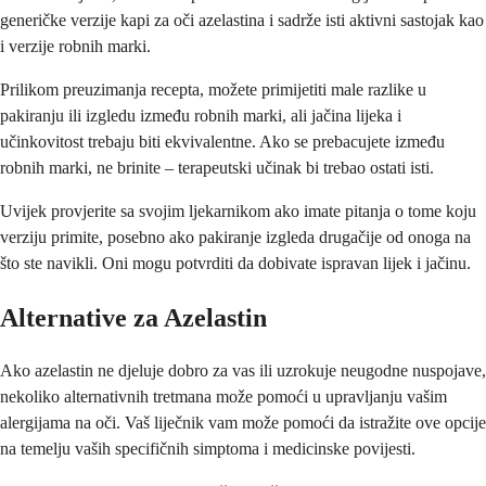
generičke verzije kapi za oči azelastina i sadrže isti aktivni sastojak kao
i verzije robnih marki.
Prilikom preuzimanja recepta, možete primijetiti male razlike u
pakiranju ili izgledu između robnih marki, ali jačina lijeka i
učinkovitost trebaju biti ekvivalentne. Ako se prebacujete između
robnih marki, ne brinite – terapeutski učinak bi trebao ostati isti.
Uvijek provjerite sa svojim ljekarnikom ako imate pitanja o tome koju
verziju primite, posebno ako pakiranje izgleda drugačije od onoga na
što ste navikli. Oni mogu potvrditi da dobivate ispravan lijek i jačinu.
Alternative za Azelastin
Ako azelastin ne djeluje dobro za vas ili uzrokuje neugodne nuspojave,
nekoliko alternativnih tretmana može pomoći u upravljanju vašim
alergijama na oči. Vaš liječnik vam može pomoći da istražite ove opcije
na temelju vaših specifičnih simptoma i medicinske povijesti.