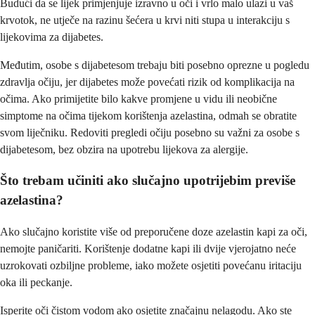
Budući da se lijek primjenjuje izravno u oči i vrlo malo ulazi u vaš
krvotok, ne utječe na razinu šećera u krvi niti stupa u interakciju s
lijekovima za dijabetes.
Međutim, osobe s dijabetesom trebaju biti posebno oprezne u pogledu
zdravlja očiju, jer dijabetes može povećati rizik od komplikacija na
očima. Ako primijetite bilo kakve promjene u vidu ili neobične
simptome na očima tijekom korištenja azelastina, odmah se obratite
svom liječniku. Redoviti pregledi očiju posebno su važni za osobe s
dijabetesom, bez obzira na upotrebu lijekova za alergije.
Što trebam učiniti ako slučajno upotrijebim previše
azelastina?
Ako slučajno koristite više od preporučene doze azelastin kapi za oči,
nemojte paničariti. Korištenje dodatne kapi ili dvije vjerojatno neće
uzrokovati ozbiljne probleme, iako možete osjetiti povećanu iritaciju
oka ili peckanje.
Isperite oči čistom vodom ako osjetite značajnu nelagodu. Ako ste