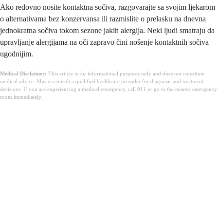
Ako redovno nosite kontaktna sočiva, razgovarajte sa svojim ljekarom
o alternativama bez konzervansa ili razmislite o prelasku na dnevna
jednokratna sočiva tokom sezone jakih alergija. Neki ljudi smatraju da
upravljanje alergijama na oči zapravo čini nošenje kontaktnih sočiva
ugodnijim.
Medical Disclaimer:
This article is for informational purposes only and does not constitute
medical advice. Always consult a qualified healthcare provider for diagnosis and treatment
decisions. If you are experiencing a medical emergency, call 911 or go to the nearest emergency
room immediately.