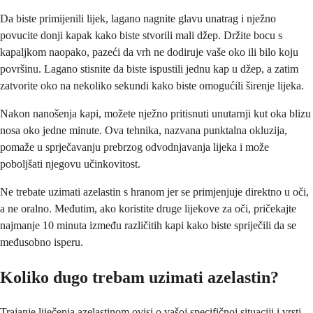
Da biste primijenili lijek, lagano nagnite glavu unatrag i nježno
povucite donji kapak kako biste stvorili mali džep. Držite bocu s
kapaljkom naopako, pazeći da vrh ne dodiruje vaše oko ili bilo koju
površinu. Lagano stisnite da biste ispustili jednu kap u džep, a zatim
zatvorite oko na nekoliko sekundi kako biste omogućili širenje lijeka.
Nakon nanošenja kapi, možete nježno pritisnuti unutarnji kut oka blizu
nosa oko jedne minute. Ova tehnika, nazvana punktalna okluzija,
pomaže u sprječavanju prebrzog odvodnjavanja lijeka i može
poboljšati njegovu učinkovitost.
Ne trebate uzimati azelastin s hranom jer se primjenjuje direktno u oči,
a ne oralno. Međutim, ako koristite druge lijekove za oči, pričekajte
najmanje 10 minuta između različitih kapi kako biste spriječili da se
međusobno isperu.
Koliko dugo trebam uzimati azelastin?
Trajanje liječenja azelastinom ovisi o vašoj specifičnoj situaciji i vrsti