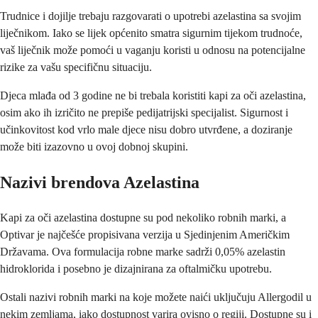
Trudnice i dojilje trebaju razgovarati o upotrebi azelastina sa svojim
liječnikom. Iako se lijek općenito smatra sigurnim tijekom trudnoće,
vaš liječnik može pomoći u vaganju koristi u odnosu na potencijalne
rizike za vašu specifičnu situaciju.
Djeca mlađa od 3 godine ne bi trebala koristiti kapi za oči azelastina,
osim ako ih izričito ne prepiše pedijatrijski specijalist. Sigurnost i
učinkovitost kod vrlo male djece nisu dobro utvrđene, a doziranje
može biti izazovno u ovoj dobnoj skupini.
Nazivi brendova Azelastina
Kapi za oči azelastina dostupne su pod nekoliko robnih marki, a
Optivar je najčešće propisivana verzija u Sjedinjenim Američkim
Državama. Ova formulacija robne marke sadrži 0,05% azelastin
hidroklorida i posebno je dizajnirana za oftalmičku upotrebu.
Ostali nazivi robnih marki na koje možete naići uključuju Allergodil u
nekim zemljama, iako dostupnost varira ovisno o regiji. Dostupne su i