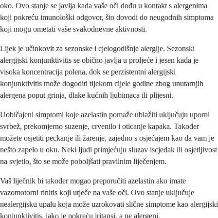
oko. Ovo stanje se javlja kada vaše oči dođu u kontakt s alergenima
koji pokreću imunološki odgovor, što dovodi do neugodnih simptoma
koji mogu ometati vaše svakodnevne aktivnosti.
Lijek je učinkovit za sezonske i cjelogodišnje alergije. Sezonski
alergijski konjunktivitis se obično javlja u proljeće i jesen kada je
visoka koncentracija polena, dok se perzistentni alergijski
konjunktivitis može dogoditi tijekom cijele godine zbog unutarnjih
alergena poput grinja, dlake kućnih ljubimaca ili plijesni.
Uobičajeni simptomi koje azelastin pomaže ublažiti uključuju uporni
svrbež, prekomjerno suzenje, crvenilo i oticanje kapaka. Također
možete osjetiti peckanje ili žarenje, zajedno s osjećajem kao da vam je
nešto zapelo u oku. Neki ljudi primjećuju sluzav iscjedak ili osjetljivost
na svjetlo, što se može poboljšati pravilnim liječenjem.
Vaš liječnik bi također mogao preporučiti azelastin ako imate
vazomotorni rinitis koji utječe na vaše oči. Ovo stanje uključuje
nealergijsku upalu koja može uzrokovati slične simptome kao alergijski
konjunktivitis, iako je pokreću iritansi, a ne alergeni.