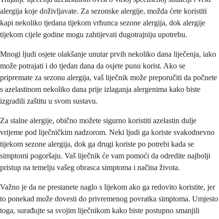
alergija koje doživljavate. Za sezonske alergije, možda ćete koristiti
kapi nekoliko tjedana tijekom vrhunca sezone alergija, dok alergije
tijekom cijele godine mogu zahtijevati dugotrajniju upotrebu.
Mnogi ljudi osjete olakšanje unutar prvih nekoliko dana liječenja, iako
može potrajati i do tjedan dana da osjete punu korist. Ako se
pripremate za sezonu alergija, vaš liječnik može preporučiti da počnete
s azelastinom nekoliko dana prije izlaganja alergenima kako biste
izgradili zaštitu u svom sustavu.
Za stalne alergije, obično možete sigurno koristiti azelastin dulje
vrijeme pod liječničkim nadzorom. Neki ljudi ga koriste svakodnevno
tijekom sezone alergija, dok ga drugi koriste po potrebi kada se
simptomi pogoršaju. Vaš liječnik će vam pomoći da odredite najbolji
pristup na temelju vašeg obrasca simptoma i načina života.
Važno je da ne prestanete naglo s lijekom ako ga redovito koristite, jer
to ponekad može dovesti do privremenog povratka simptoma. Umjesto
toga, surađujte sa svojim liječnikom kako biste postupno smanjili