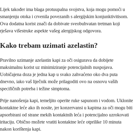
Lijek također ima blaga protuupalna svojstva, koja mogu pomoći u
smanjenju otoka i crvenila povezanih s alergijskim konjunktivitisom.
Ova dodatna korist znači da dobivate sveobuhvatan tretman koji
rješava višestruke aspekte vašeg alergijskog odgovora.
Kako trebam uzimati azelastin?
Pravilno uzimanje azelastin kapi za oči osigurava da dobijete
maksimalnu korist uz minimiziranje potencijalnih nuspojava.
Uobičajena doza je jedna kap u svako zahvaćeno oko dva puta
dnevno, iako vaš liječnik može prilagoditi ovo na osnovu vaših
specifičnih potreba i težine simptoma.
Prije nanošenja kapi, temeljito operite ruke sapunom i vodom. Uklonite
kontaktne leće ako ih nosite, jer konzervansi u kapima za oči mogu biti
apsorbirani od strane mekih kontaktnih leća i potencijalno uzrokovati
iritaciju. Obično možete vratiti kontaktne leće otprilike 10 minuta
nakon korištenja kapi.