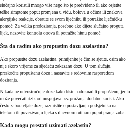
slučajno koristili mnogo više nego što je predviđeno ili ako osjetite
teške simptome poput promjena u vidu, bolova u očima ili znakova
alergijske reakcije, obratite se svom liječniku ili potražite liječničku
pomoć. Za velika predoziranja, posebno ako dijete slučajno proguta
lijek, nazovite kontrolu otrova ili potražite hitnu pomoć.
Šta da radim ako propustim dozu azelastina?
Ako propustite dozu azelastina, primijenite je čim se sjetite, osim ako
nije skoro vrijeme za sljedeću zakazanu dozu. U tom slučaju,
preskočite propuštenu dozu i nastavite s redovnim rasporedom
doziranja.
Nikada ne udvostručujte doze kako biste nadoknadili propuštenu, jer to
može povećati rizik od nuspojava bez pružanja dodatne koristi. Ako
često zaboravljate doze, razmislite o postavljanju podsjetnika na
telefonu ili povezivanju lijeka s dnevnom rutinom poput pranja zuba.
Kada mogu prestati uzimati azelastin?