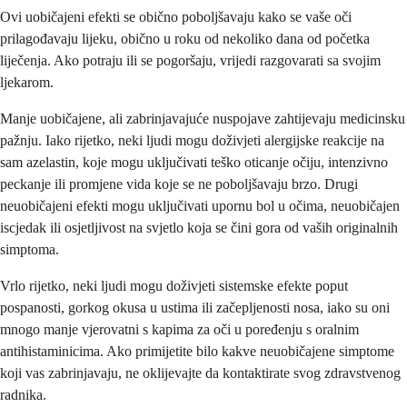
Ovi uobičajeni efekti se obično poboljšavaju kako se vaše oči
prilagođavaju lijeku, obično u roku od nekoliko dana od početka
liječenja. Ako potraju ili se pogoršaju, vrijedi razgovarati sa svojim
ljekarom.
Manje uobičajene, ali zabrinjavajuće nuspojave zahtijevaju medicinsku
pažnju. Iako rijetko, neki ljudi mogu doživjeti alergijske reakcije na
sam azelastin, koje mogu uključivati ​​teško oticanje očiju, intenzivno
peckanje ili promjene vida koje se ne poboljšavaju brzo. Drugi
neuobičajeni efekti mogu uključivati ​​upornu bol u očima, neuobičajen
iscjedak ili osjetljivost na svjetlo koja se čini gora od vaših originalnih
simptoma.
Vrlo rijetko, neki ljudi mogu doživjeti sistemske efekte poput
pospanosti, gorkog okusa u ustima ili začepljenosti nosa, iako su oni
mnogo manje vjerovatni s kapima za oči u poređenju s oralnim
antihistaminicima. Ako primijetite bilo kakve neuobičajene simptome
koji vas zabrinjavaju, ne oklijevajte da kontaktirate svog zdravstvenog
radnika.