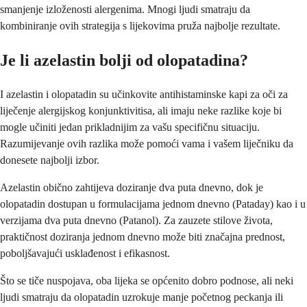
smanjenje izloženosti alergenima. Mnogi ljudi smatraju da
kombiniranje ovih strategija s lijekovima pruža najbolje rezultate.
Je li azelastin bolji od olopatadina?
I azelastin i olopatadin su učinkovite antihistaminske kapi za oči za
liječenje alergijskog konjunktivitisa, ali imaju neke razlike koje bi
mogle učiniti jedan prikladnijim za vašu specifičnu situaciju.
Razumijevanje ovih razlika može pomoći vama i vašem liječniku da
donesete najbolji izbor.
Azelastin obično zahtijeva doziranje dva puta dnevno, dok je
olopatadin dostupan u formulacijama jednom dnevno (Pataday) kao i u
verzijama dva puta dnevno (Patanol). Za zauzete stilove života,
praktičnost doziranja jednom dnevno može biti značajna prednost,
poboljšavajući usklađenost i efikasnost.
Što se tiče nuspojava, oba lijeka se općenito dobro podnose, ali neki
ljudi smatraju da olopatadin uzrokuje manje početnog peckanja ili