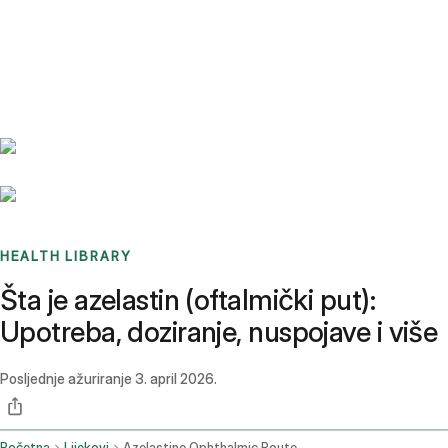
Benchmarks
Stories
FAQ
Sign up / Log in
HEALTH LIBRARY
Šta je azelastin (oftalmički put):
Upotreba, doziranje, nuspojave i više
Posljednje ažuriranje
3. april 2026.
Početna
Lijekovi
Azelastine Ophthalmic Route