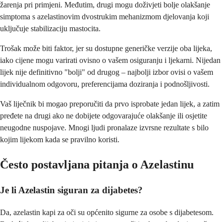
žarenja pri primjeni. Međutim, drugi mogu doživjeti bolje olakšanje
simptoma s azelastinovim dvostrukim mehanizmom djelovanja koji
uključuje stabilizaciju mastocita.
Trošak može biti faktor, jer su dostupne generičke verzije oba lijeka,
iako cijene mogu varirati ovisno o vašem osiguranju i ljekarni. Nijedan
lijek nije definitivno "bolji" od drugog – najbolji izbor ovisi o vašem
individualnom odgovoru, preferencijama doziranja i podnošljivosti.
Vaš liječnik bi mogao preporučiti da prvo isprobate jedan lijek, a zatim
pređete na drugi ako ne dobijete odgovarajuće olakšanje ili osjetite
neugodne nuspojave. Mnogi ljudi pronalaze izvrsne rezultate s bilo
kojim lijekom kada se pravilno koristi.
Često postavljana pitanja o Azelastinu
Je li Azelastin siguran za dijabetes?
Da, azelastin kapi za oči su općenito sigurne za osobe s dijabetesom.