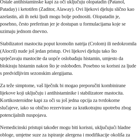
Ostale antihistaminske kapi za oči uključuju olopatadin (Patanol,
Pataday) i ketotifen (Zaditor, Alaway). Ovi lijekovi djeluju slično kao
azelastin, ali ih neki ljudi mogu bolje podnositi. Olopatadin je,
posebno, često preferiran jer je dostupan u formulacijama koje se
uzimaju jednom dnevno.
Stabilizatori mastocita poput kromolin natrija (Crolom) ili nedokromila
(Alocril) nude još jedan pristup. Ovi lijekovi djeluju tako što
sprječavaju mastocite da uopće oslobađaju histamin, umjesto da
blokiraju histamin nakon što je oslobođen. Posebno su korisni za ljude
s predvidljivim sezonskim alergijama.
Za teže simptome, vaš liječnik bi mogao preporučiti kombinirane
lijekove koji uključuju i antihistaminike i stabilizatore mastocita.
Kortikosteroidne kapi za oči su još jedna opcija za tvrdokorne
slučajeve, iako su obično rezervirane za kratkotrajnu upotrebu zbog
potencijalnih nuspojava.
Nemedicinski pristupi također mogu biti korisni, uključujući hladne
obloge, umjetne suze za ispiranje alergena i modifikacije okoliša za