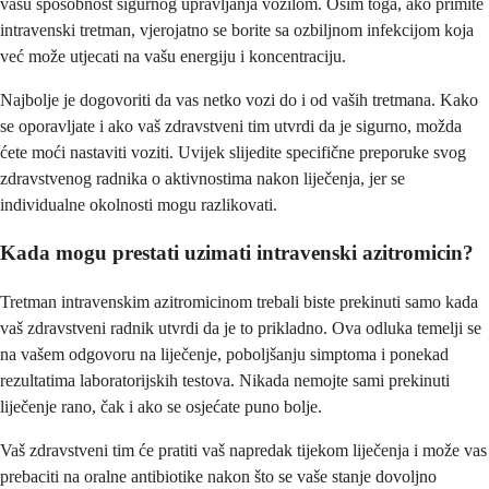
vašu sposobnost sigurnog upravljanja vozilom. Osim toga, ako primite
intravenski tretman, vjerojatno se borite sa ozbiljnom infekcijom koja
već može utjecati na vašu energiju i koncentraciju.
Najbolje je dogovoriti da vas netko vozi do i od vaših tretmana. Kako
se oporavljate i ako vaš zdravstveni tim utvrdi da je sigurno, možda
ćete moći nastaviti voziti. Uvijek slijedite specifične preporuke svog
zdravstvenog radnika o aktivnostima nakon liječenja, jer se
individualne okolnosti mogu razlikovati.
Kada mogu prestati uzimati intravenski azitromicin?
Tretman intravenskim azitromicinom trebali biste prekinuti samo kada
vaš zdravstveni radnik utvrdi da je to prikladno. Ova odluka temelji se
na vašem odgovoru na liječenje, poboljšanju simptoma i ponekad
rezultatima laboratorijskih testova. Nikada nemojte sami prekinuti
liječenje rano, čak i ako se osjećate puno bolje.
Vaš zdravstveni tim će pratiti vaš napredak tijekom liječenja i može vas
prebaciti na oralne antibiotike nakon što se vaše stanje dovoljno