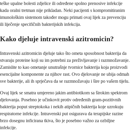
teške upalne bolesti zdjelice ili određene spolno prenosive infekcije
kada oralni tretman nije prikladan. Neki pacijenti s kompromitiranim
imunološkim sistemom također mogu primati ovaj lijek za prevenciju
ili liječenje specifičnih bakterijskih infekcija.
Kako djeluje intravenski azitromicin?
Intravenski azitromicin djeluje tako što ometa sposobnost bakterija da
stvaraju proteine koji su im potrebni za preživljavanje i razmnožavanje.
Zamislite to kao ometanje unutrašnje tvornice bakterija koja proizvodi
esencijalne komponente za njihov rast. Ovo djelovanje ne ubija odmah
sve bakterije, ali ih sprječava da se razmnožavaju i šire po vašem tijelu.
Ovaj lijek se smatra umjereno jakim antibiotikom sa širokim spektrom
djelovanja. Posebno je učinkovit protiv određenih gram-pozitivnih
bakterija poput streptokoka i nekih atipičnih bakterija koje uzrokuju
respiratorne infekcije. Intravenski put osigurava da terapijske razine
brzo dosegnu inficirana tkiva, što je posebno važno za ozbiljne
infekcije.