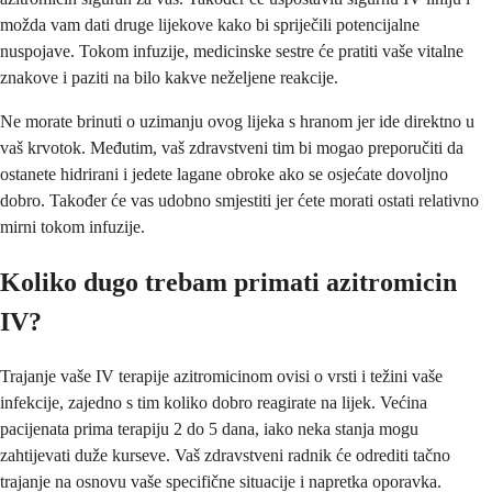
možda vam dati druge lijekove kako bi spriječili potencijalne
nuspojave. Tokom infuzije, medicinske sestre će pratiti vaše vitalne
znakove i paziti na bilo kakve neželjene reakcije.
Ne morate brinuti o uzimanju ovog lijeka s hranom jer ide direktno u
vaš krvotok. Međutim, vaš zdravstveni tim bi mogao preporučiti da
ostanete hidrirani i jedete lagane obroke ako se osjećate dovoljno
dobro. Također će vas udobno smjestiti jer ćete morati ostati relativno
mirni tokom infuzije.
Koliko dugo trebam primati azitromicin
IV?
Trajanje vaše IV terapije azitromicinom ovisi o vrsti i težini vaše
infekcije, zajedno s tim koliko dobro reagirate na lijek. Većina
pacijenata prima terapiju 2 do 5 dana, iako neka stanja mogu
zahtijevati duže kurseve. Vaš zdravstveni radnik će odrediti tačno
trajanje na osnovu vaše specifične situacije i napretka oporavka.