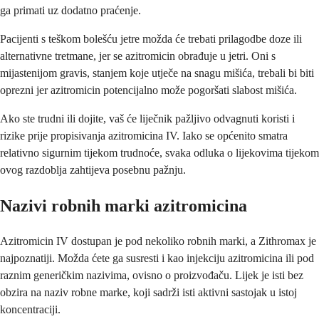
ga primati uz dodatno praćenje.
Pacijenti s teškom bolešću jetre možda će trebati prilagodbe doze ili
alternativne tretmane, jer se azitromicin obrađuje u jetri. Oni s
mijastenijom gravis, stanjem koje utječe na snagu mišića, trebali bi biti
oprezni jer azitromicin potencijalno može pogoršati slabost mišića.
Ako ste trudni ili dojite, vaš će liječnik pažljivo odvagnuti koristi i
rizike prije propisivanja azitromicina IV. Iako se općenito smatra
relativno sigurnim tijekom trudnoće, svaka odluka o lijekovima tijekom
ovog razdoblja zahtijeva posebnu pažnju.
Nazivi robnih marki azitromicina
Azitromicin IV dostupan je pod nekoliko robnih marki, a Zithromax je
najpoznatiji. Možda ćete ga susresti i kao injekciju azitromicina ili pod
raznim generičkim nazivima, ovisno o proizvođaču. Lijek je isti bez
obzira na naziv robne marke, koji sadrži isti aktivni sastojak u istoj
koncentraciji.