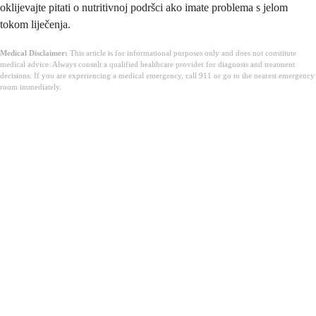
oklijevajte pitati o nutritivnoj podršci ako imate problema s jelom
tokom liječenja.
Medical Disclaimer:
This article is for informational purposes only and does not constitute
medical advice. Always consult a qualified healthcare provider for diagnosis and treatment
decisions. If you are experiencing a medical emergency, call 911 or go to the nearest emergency
room immediately.