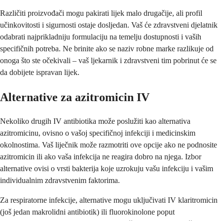
Različiti proizvođači mogu pakirati lijek malo drugačije, ali profil
učinkovitosti i sigurnosti ostaje dosljedan. Vaš će zdravstveni djelatnik
odabrati najprikladniju formulaciju na temelju dostupnosti i vaših
specifičnih potreba. Ne brinite ako se naziv robne marke razlikuje od
onoga što ste očekivali – vaš ljekarnik i zdravstveni tim pobrinut će se
da dobijete ispravan lijek.
Alternative za azitromicin IV
Nekoliko drugih IV antibiotika može poslužiti kao alternativa
azitromicinu, ovisno o vašoj specifičnoj infekciji i medicinskim
okolnostima. Vaš liječnik može razmotriti ove opcije ako ne podnosite
azitromicin ili ako vaša infekcija ne reagira dobro na njega. Izbor
alternative ovisi o vrsti bakterija koje uzrokuju vašu infekciju i vašim
individualnim zdravstvenim faktorima.
Za respiratorne infekcije, alternative mogu uključivati IV klaritromicin
(još jedan makrolidni antibiotik) ili fluorokinolone poput