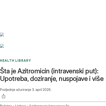
Benchmarks
Stories
FAQ
Sign up / Log in
HEALTH LIBRARY
Šta je Azitromicin (intravenski put):
Upotreba, doziranje, nuspojave i više
Posljednje ažuriranje
3. april 2026.
Početna
Lijekovi
Azithromycin Intravenous Route