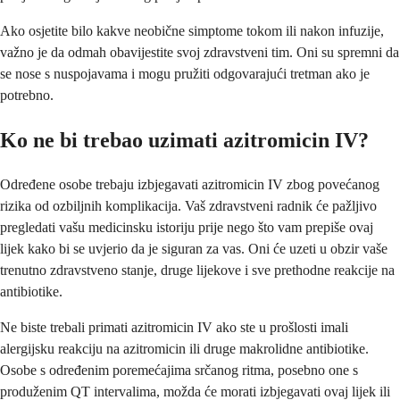
Ako osjetite bilo kakve neobične simptome tokom ili nakon infuzije,
važno je da odmah obavijestite svoj zdravstveni tim. Oni su spremni da
se nose s nuspojavama i mogu pružiti odgovarajući tretman ako je
potrebno.
Ko ne bi trebao uzimati azitromicin IV?
Određene osobe trebaju izbjegavati azitromicin IV zbog povećanog
rizika od ozbiljnih komplikacija. Vaš zdravstveni radnik će pažljivo
pregledati vašu medicinsku istoriju prije nego što vam prepiše ovaj
lijek kako bi se uvjerio da je siguran za vas. Oni će uzeti u obzir vaše
trenutno zdravstveno stanje, druge lijekove i sve prethodne reakcije na
antibiotike.
Ne biste trebali primati azitromicin IV ako ste u prošlosti imali
alergijsku reakciju na azitromicin ili druge makrolidne antibiotike.
Osobe s određenim poremećajima srčanog ritma, posebno one s
produženim QT intervalima, možda će morati izbjegavati ovaj lijek ili