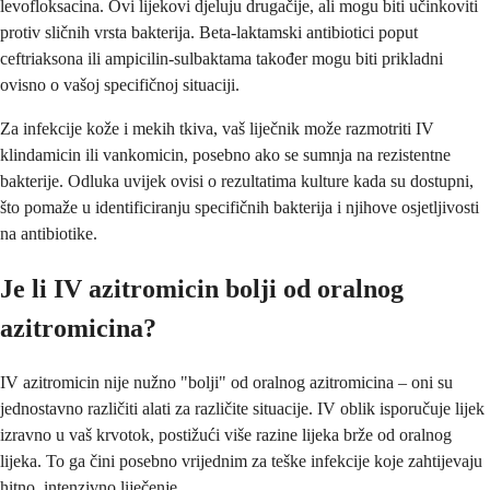
levofloksacina. Ovi lijekovi djeluju drugačije, ali mogu biti učinkoviti
protiv sličnih vrsta bakterija. Beta-laktamski antibiotici poput
ceftriaksona ili ampicilin-sulbaktama također mogu biti prikladni
ovisno o vašoj specifičnoj situaciji.
Za infekcije kože i mekih tkiva, vaš liječnik može razmotriti IV
klindamicin ili vankomicin, posebno ako se sumnja na rezistentne
bakterije. Odluka uvijek ovisi o rezultatima kulture kada su dostupni,
što pomaže u identificiranju specifičnih bakterija i njihove osjetljivosti
na antibiotike.
Je li IV azitromicin bolji od oralnog
azitromicina?
IV azitromicin nije nužno "bolji" od oralnog azitromicina – oni su
jednostavno različiti alati za različite situacije. IV oblik isporučuje lijek
izravno u vaš krvotok, postižući više razine lijeka brže od oralnog
lijeka. To ga čini posebno vrijednim za teške infekcije koje zahtijevaju
hitno, intenzivno liječenje.