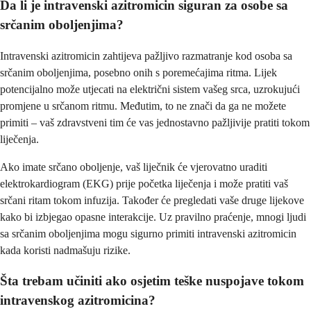
Da li je intravenski azitromicin siguran za osobe sa
srčanim oboljenjima?
Intravenski azitromicin zahtijeva pažljivo razmatranje kod osoba sa
srčanim oboljenjima, posebno onih s poremećajima ritma. Lijek
potencijalno može utjecati na električni sistem vašeg srca, uzrokujući
promjene u srčanom ritmu. Međutim, to ne znači da ga ne možete
primiti – vaš zdravstveni tim će vas jednostavno pažljivije pratiti tokom
liječenja.
Ako imate srčano oboljenje, vaš liječnik će vjerovatno uraditi
elektrokardiogram (EKG) prije početka liječenja i može pratiti vaš
srčani ritam tokom infuzija. Također će pregledati vaše druge lijekove
kako bi izbjegao opasne interakcije. Uz pravilno praćenje, mnogi ljudi
sa srčanim oboljenjima mogu sigurno primiti intravenski azitromicin
kada koristi nadmašuju rizike.
Šta trebam učiniti ako osjetim teške nuspojave tokom
intravenskog azitromicina?