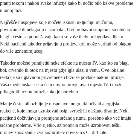
pratiti tokom i nakon svake infuzije kako bi uočio bilo kakve probleme
u ranoj fazi.
Najčešće nuspojave koje možete iskusiti uključuju mučninu,
povraćanje ili nelagodu u stomaku. Ovi probavni simptomi su obično
blagi i često se poboljšavaju kako se vaše tijelo prilagođava lijeku.
Neki pacijenti također prijavljuju proljev, koji može varirati od blagog
do više uznemirujućeg.
Također možete primijetiti neke efekte na mjestu IV, kao što su blagi
bol, crvenilo ili otok na mjestu gdje igla ulazi u venu. Ove lokalne
reakcije su uglavnom privremene i brzo se povlače nakon infuzije.
Vaša medicinska sestra će redovno provjeravati mjesto IV i može
prilagoditi brzinu infuzije ako je potrebno.
Manje česte, ali ozbiljnije nuspojave mogu uključivati alergijske
reakcije, koje mogu uzrokovati osip, svrbež ili otežano disanje. Neki
pacijenti doživljavaju promjene srčanog ritma, posebno ako već imaju
srčane probleme. Vrlo rijetko, azitromicin može uzrokovati teški
proljev zbog stanja zvanog proljev povezan s C. difficile.