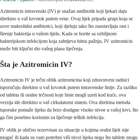
Azitromicin intravenski (IV) je snažan antibiotik koji ljekari daju
direktno u vaš krvotok putem vene. Ovaj lijek pripada grupi koja se
zove makrolidni antibiotici, koji djeluju tako što zaustavljaju rast i
širenje bakterija u vašem tijelu. Kada se borite sa ozbiljnom
bakterijskom infekcijom koja zahtijeva hitnu pažnju, IV azitromicin
može biti ključni dio vašeg plana liječenja.
Šta je Azitromicin IV?
Azitromicin IV je tečni oblik azitromicina koji zdravstveni radnici
isporučuju direktno u vaš krvotok putem intravenske linije. Za razliku
od tableta ili oralne tečnosti koje biste mogli uzeti kod kuće, ova
verzija ide direktno u vaš cirkulatorni sistem. Ova direktna metoda
isporuke pomaže lijeku da brzo dostigne visoke nivoe u vašoj krvi, što
ga čini posebno korisnim za liječenje teških infekcija.
IV oblik je obično rezervisan za situacije u kojima oralni lijek nije
moguć ili kada su vam potrebni viši nivoi lijeka nego što tablete mogu