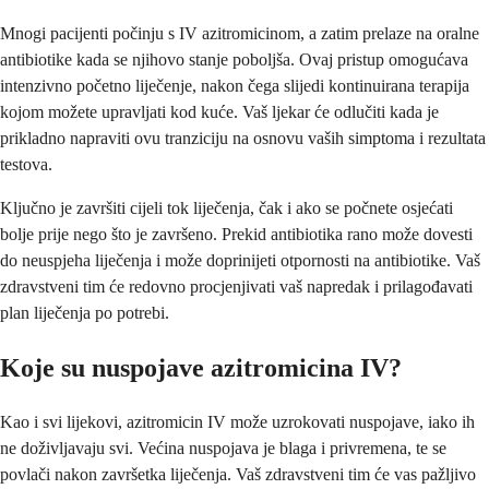
Mnogi pacijenti počinju s IV azitromicinom, a zatim prelaze na oralne
antibiotike kada se njihovo stanje poboljša. Ovaj pristup omogućava
intenzivno početno liječenje, nakon čega slijedi kontinuirana terapija
kojom možete upravljati kod kuće. Vaš ljekar će odlučiti kada je
prikladno napraviti ovu tranziciju na osnovu vaših simptoma i rezultata
testova.
Ključno je završiti cijeli tok liječenja, čak i ako se počnete osjećati
bolje prije nego što je završeno. Prekid antibiotika rano može dovesti
do neuspjeha liječenja i može doprinijeti otpornosti na antibiotike. Vaš
zdravstveni tim će redovno procjenjivati vaš napredak i prilagođavati
plan liječenja po potrebi.
Koje su nuspojave azitromicina IV?
Kao i svi lijekovi, azitromicin IV može uzrokovati nuspojave, iako ih
ne doživljavaju svi. Većina nuspojava je blaga i privremena, te se
povlači nakon završetka liječenja. Vaš zdravstveni tim će vas pažljivo