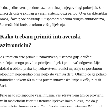
Jedna jedinstvena prednost azitromicina je njegov dugi poluvijek, što
znači da ostaje aktivan u vašem sistemu duži period. Ova karakteristika
omogućava rjeđe doziranje u usporedbi s nekim drugim antibioticima,
što može biti korisno tokom vašeg liječenja.
Kako trebam primiti intravenski
azitromicin?
Azitromicin ćete primiti u zdravstvenoj ustanovi gdje obučeni
stručnjaci mogu pravilno primijeniti lijek i pratiti vaš odgovor. Lijek
dolazi u obliku praha koji zdravstveni radnici miješaju sa posebnom
otopinom neposredno prije nego što vam ga daju. Obično će ga polako
infundirati tokom 60 minuta putem intravenske linije u vašoj ruci ili
šaci.
Prije nego što započne vaša infuzija, vaš zdravstveni tim će provjeriti
vašu medicinsku istoriju i trenutne lijekove kako bi osigurao da je
azitromicin siguran za vas. Također će uspostaviti sigurnu IV liniju i