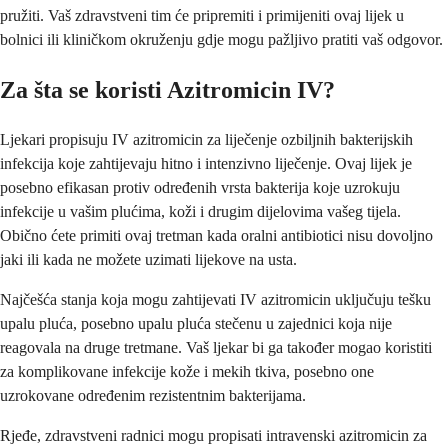
pružiti. Vaš zdravstveni tim će pripremiti i primijeniti ovaj lijek u
bolnici ili kliničkom okruženju gdje mogu pažljivo pratiti vaš odgovor.
Za šta se koristi Azitromicin IV?
Ljekari propisuju IV azitromicin za liječenje ozbiljnih bakterijskih
infekcija koje zahtijevaju hitno i intenzivno liječenje. Ovaj lijek je
posebno efikasan protiv određenih vrsta bakterija koje uzrokuju
infekcije u vašim plućima, koži i drugim dijelovima vašeg tijela.
Obično ćete primiti ovaj tretman kada oralni antibiotici nisu dovoljno
jaki ili kada ne možete uzimati lijekove na usta.
Najčešća stanja koja mogu zahtijevati IV azitromicin uključuju tešku
upalu pluća, posebno upalu pluća stečenu u zajednici koja nije
reagovala na druge tretmane. Vaš ljekar bi ga također mogao koristiti
za komplikovane infekcije kože i mekih tkiva, posebno one
uzrokovane određenim rezistentnim bakterijama.
Rjeđe, zdravstveni radnici mogu propisati intravenski azitromicin za