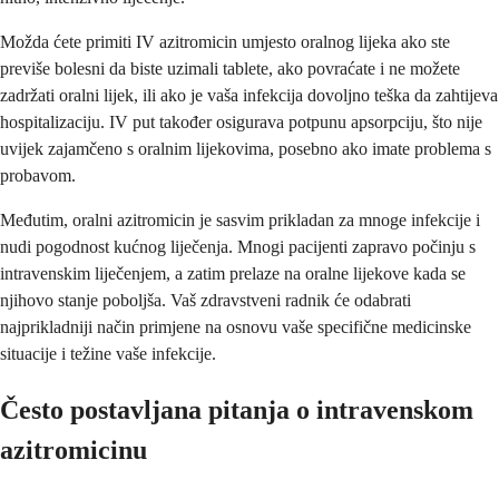
Možda ćete primiti IV azitromicin umjesto oralnog lijeka ako ste
previše bolesni da biste uzimali tablete, ako povraćate i ne možete
zadržati oralni lijek, ili ako je vaša infekcija dovoljno teška da zahtijeva
hospitalizaciju. IV put također osigurava potpunu apsorpciju, što nije
uvijek zajamčeno s oralnim lijekovima, posebno ako imate problema s
probavom.
Međutim, oralni azitromicin je sasvim prikladan za mnoge infekcije i
nudi pogodnost kućnog liječenja. Mnogi pacijenti zapravo počinju s
intravenskim liječenjem, a zatim prelaze na oralne lijekove kada se
njihovo stanje poboljša. Vaš zdravstveni radnik će odabrati
najprikladniji način primjene na osnovu vaše specifične medicinske
situacije i težine vaše infekcije.
Često postavljana pitanja o intravenskom
azitromicinu