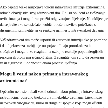
Ako osjetite teške nuspojave tokom intravenske infuzije azitromicina,
odmah obavijestite svoj zdravstveni tim. Oni su obučeni za rješavanje
ovih situacija i mogu brzo pružiti odgovarajuće liječenje. Ne oklijevajte
da se javite ako se osjećate neobično loše, razvijete poteškoće s
disanjem ili primijetite teške reakcije na mjestu intravenskog davanja.
Vaš zdravstveni tim može usporiti ili zaustaviti infuziju ako je potrebno
i dati lijekove za suzbijanje nuspojava. Imaju protokole za hitne
slučajeve i mogu brzo reagirati na ozbiljne reakcije poput alergijskih
reakcija ili promjena srčanog ritma. Zapamtite, oni su tu da osiguraju
vašu sigurnost i udobnost tijekom procesa liječenja.
Mogu li voziti nakon primanja intravenskog
azitromicina?
Općenito ne biste trebali voziti odmah nakon primanja intravenskog
azitromicina, posebno tijekom prvih nekoliko tretmana. Lijek može
uzrokovati vrtoglavicu, umor ili druge nuspojave koje mogu oštetiti