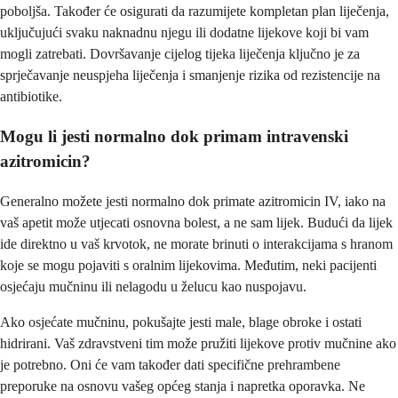
poboljša. Također će osigurati da razumijete kompletan plan liječenja,
uključujući svaku naknadnu njegu ili dodatne lijekove koji bi vam
mogli zatrebati. Dovršavanje cijelog tijeka liječenja ključno je za
sprječavanje neuspjeha liječenja i smanjenje rizika od rezistencije na
antibiotike.
Mogu li jesti normalno dok primam intravenski
azitromicin?
Generalno možete jesti normalno dok primate azitromicin IV, iako na
vaš apetit može utjecati osnovna bolest, a ne sam lijek. Budući da lijek
ide direktno u vaš krvotok, ne morate brinuti o interakcijama s hranom
koje se mogu pojaviti s oralnim lijekovima. Međutim, neki pacijenti
osjećaju mučninu ili nelagodu u želucu kao nuspojavu.
Ako osjećate mučninu, pokušajte jesti male, blage obroke i ostati
hidrirani. Vaš zdravstveni tim može pružiti lijekove protiv mučnine ako
je potrebno. Oni će vam također dati specifične prehrambene
preporuke na osnovu vašeg općeg stanja i napretka oporavka. Ne