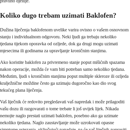
pravilno djeluje.
Koliko dugo trebam uzimati Baklofen?
Dužina liječenja baklofenom uvelike varira ovisno o vašem osnovnom
stanju i individualnom odgovoru. Neki ljudi ga trebaju nekoliko
tjedana tijekom oporavka od ozljede, dok ga drugi mogu uzimati
mjesecima ili godinama za upravljanje kroničnim stanjima.
Ako koristite baklofen za privremeno stanje poput mišićnih spazama
nakon operacije, možda će vam biti potreban samo nekoliko tjedana.
Međutim, ljudi s kroničnim stanjima poput multiple skleroze ili ozljeda
kralježnične moždine često ga uzimaju dugoročno kao dio svog
tekućeg plana liječenja.
Vaš liječnik će redovito pregledavati vaš napredak i može prilagoditi
vašu dozu ili razgovarati o tome trebate li još uvijek lijek. Nikada
nemojte naglo prestati uzimati baklofen, posebno ako ga uzimate
nekoliko tjedana. Naglo zaustavljanje može uzrokovati opasne
simptome ustezanja, uključujući napadaje, pa će vaš liječnik napraviti