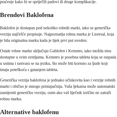
praćenje kako bi se spriječili padovi ili druge komplikacije.
Brendovi Baklofena
Baklofen je dostupan pod nekoliko robnih marki, iako se generička
verzija najčešće propisuje. Najpoznatija robna marka je Lioresal, koja
je bila originalna marka kada je lijek prvi put uveden.
Ostale robne marke uključuju Gablofen i Kemstro, iako možda nisu
dostupne u svim zemljama. Kemstro je posebna tableta koja se raspada
u ustima i rastvara se na jeziku, što može biti korisno za ljude koji
imaju poteškoća s gutanjem tableta.
Generička verzija baklofena je jednako učinkovita kao i verzije robnih
marki i obično je mnogo pristupačnija. Vaša ljekarna može automatski
zamijeniti generičku verziju, osim ako vaš liječnik izričito ne zatraži
robnu marku.
Alternative baklofenu