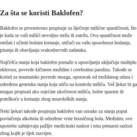
Za šta se koristi Baklofen?
Baklofen se prvenstveno propisuje za liječenje mišićne spastičnosti, što
je kada se vaši mišići nevoljno stežu ili zatežu. Ova spastičnost može
otežati i učiniti bolnim kretanje, utičući na vašu sposobnost hodanja,
pisanja ili obavljanja svakodnevnih zadataka.
Najčešća stanja koja baklofen pomaže u upravljanju uključuju multiplu
sklerozu, povrede kičmene moždine i cerebralnu paralizu. Takođe se
koristi za traumatske povrede mozga, oporavak od moždanog udara i
određena genetska stanja koja utiču na kontrolu mišića. Vaš ljekar bi ga
mogao propisati ako osjećate ukočenost mišića, bolne spazme ili
poteškoće u kretanju zbog neuroloških stanja.
Neki ljekari takođe propisuju baklofen van oznake za stanja poput
povlačenja alkohola ili određene vrste hroničnog bola. Međutim, ove
upotrebe zahtijevaju pažljiv medicinski nadzor i nisu primarni razlozi
zbog kojih je lijek razvijen.