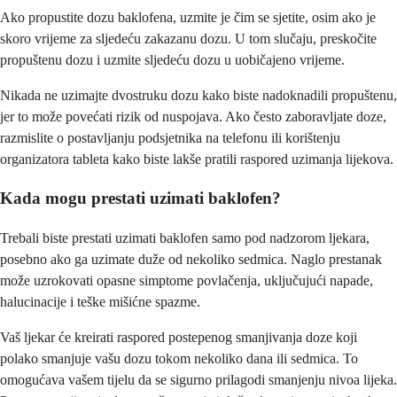
Ako propustite dozu baklofena, uzmite je čim se sjetite, osim ako je
skoro vrijeme za sljedeću zakazanu dozu. U tom slučaju, preskočite
propuštenu dozu i uzmite sljedeću dozu u uobičajeno vrijeme.
Nikada ne uzimajte dvostruku dozu kako biste nadoknadili propuštenu,
jer to može povećati rizik od nuspojava. Ako često zaboravljate doze,
razmislite o postavljanju podsjetnika na telefonu ili korištenju
organizatora tableta kako biste lakše pratili raspored uzimanja lijekova.
Kada mogu prestati uzimati baklofen?
Trebali biste prestati uzimati baklofen samo pod nadzorom ljekara,
posebno ako ga uzimate duže od nekoliko sedmica. Naglo prestanak
može uzrokovati opasne simptome povlačenja, uključujući napade,
halucinacije i teške mišićne spazme.
Vaš ljekar će kreirati raspored postepenog smanjivanja doze koji
polako smanjuje vašu dozu tokom nekoliko dana ili sedmica. To
omogućava vašem tijelu da se sigurno prilagodi smanjenju nivoa lijeka.