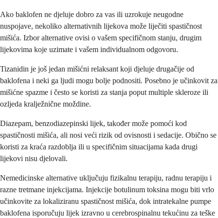
Ako baklofen ne djeluje dobro za vas ili uzrokuje neugodne
nuspojave, nekoliko alternativnih lijekova može liječiti spastičnost
mišića. Izbor alternative ovisi o vašem specifičnom stanju, drugim
lijekovima koje uzimate i vašem individualnom odgovoru.
Tizanidin je još jedan mišićni relaksant koji djeluje drugačije od
baklofena i neki ga ljudi mogu bolje podnositi. Posebno je učinkovit za
mišićne spazme i često se koristi za stanja poput multiple skleroze ili
ozljeda kralježnične moždine.
Diazepam, benzodiazepinski lijek, također može pomoći kod
spastičnosti mišića, ali nosi veći rizik od ovisnosti i sedacije. Obično se
koristi za kraća razdoblja ili u specifičnim situacijama kada drugi
lijekovi nisu djelovali.
Nemedicinske alternative uključuju fizikalnu terapiju, radnu terapiju i
razne tretmane injekcijama. Injekcije botulinum toksina mogu biti vrlo
učinkovite za lokaliziranu spastičnost mišića, dok intratekalne pumpe
baklofena isporučuju lijek izravno u cerebrospinalnu tekućinu za teške