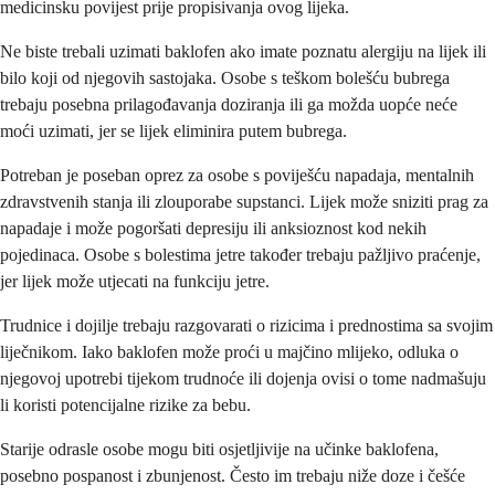
medicinsku povijest prije propisivanja ovog lijeka.
Ne biste trebali uzimati baklofen ako imate poznatu alergiju na lijek ili
bilo koji od njegovih sastojaka. Osobe s teškom bolešću bubrega
trebaju posebna prilagođavanja doziranja ili ga možda uopće neće
moći uzimati, jer se lijek eliminira putem bubrega.
Potreban je poseban oprez za osobe s poviješću napadaja, mentalnih
zdravstvenih stanja ili zlouporabe supstanci. Lijek može sniziti prag za
napadaje i može pogoršati depresiju ili anksioznost kod nekih
pojedinaca. Osobe s bolestima jetre također trebaju pažljivo praćenje,
jer lijek može utjecati na funkciju jetre.
Trudnice i dojilje trebaju razgovarati o rizicima i prednostima sa svojim
liječnikom. Iako baklofen može proći u majčino mlijeko, odluka o
njegovoj upotrebi tijekom trudnoće ili dojenja ovisi o tome nadmašuju
li koristi potencijalne rizike za bebu.
Starije odrasle osobe mogu biti osjetljivije na učinke baklofena,
posebno pospanost i zbunjenost. Često im trebaju niže doze i češće