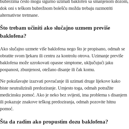
bubrezima često mogu sigurno uzimati baklofen sa smanjenom dozom,
dok oni s teškom bubrežnom bolešću možda trebaju razmotriti
alternativne tretmane.
Što trebam učiniti ako slučajno uzmem previše
baklofena?
Ako slučajno uzmete više baklofena nego što je propisano, odmah se
obratite svom ljekaru ili centru za kontrolu otrova. Uzimanje previše
baklofena može uzrokovati opasne simptome, uključujući jaku
pospanost, zbunjenost, otežano disanje ili čak komu.
Ne pokušavajte izazvati povraćanje ili uzimati druge lijekove kako
biste neutralizirali predoziranje. Umjesto toga, odmah potražite
medicinsku pomoć. Ako je neko bez svijesti, ima problema s disanjem
ili pokazuje znakove teškog predoziranja, odmah pozovite hitnu
pomoć.
Šta da radim ako propustim dozu baklofena?