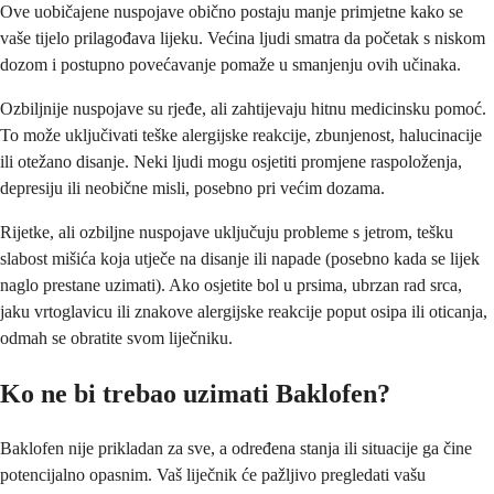
Ove uobičajene nuspojave obično postaju manje primjetne kako se
vaše tijelo prilagođava lijeku. Većina ljudi smatra da početak s niskom
dozom i postupno povećavanje pomaže u smanjenju ovih učinaka.
Ozbiljnije nuspojave su rjeđe, ali zahtijevaju hitnu medicinsku pomoć.
To može uključivati teške alergijske reakcije, zbunjenost, halucinacije
ili otežano disanje. Neki ljudi mogu osjetiti promjene raspoloženja,
depresiju ili neobične misli, posebno pri većim dozama.
Rijetke, ali ozbiljne nuspojave uključuju probleme s jetrom, tešku
slabost mišića koja utječe na disanje ili napade (posebno kada se lijek
naglo prestane uzimati). Ako osjetite bol u prsima, ubrzan rad srca,
jaku vrtoglavicu ili znakove alergijske reakcije poput osipa ili oticanja,
odmah se obratite svom liječniku.
Ko ne bi trebao uzimati Baklofen?
Baklofen nije prikladan za sve, a određena stanja ili situacije ga čine
potencijalno opasnim. Vaš liječnik će pažljivo pregledati vašu