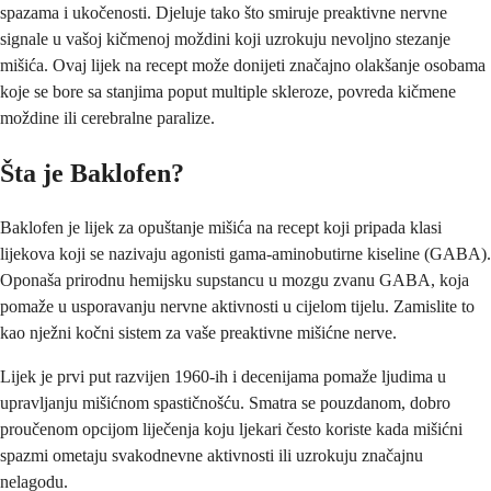
spazama i ukočenosti. Djeluje tako što smiruje preaktivne nervne
signale u vašoj kičmenoj moždini koji uzrokuju nevoljno stezanje
mišića. Ovaj lijek na recept može donijeti značajno olakšanje osobama
koje se bore sa stanjima poput multiple skleroze, povreda kičmene
moždine ili cerebralne paralize.
Šta je Baklofen?
Baklofen je lijek za opuštanje mišića na recept koji pripada klasi
lijekova koji se nazivaju agonisti gama-aminobutirne kiseline (GABA).
Oponaša prirodnu hemijsku supstancu u mozgu zvanu GABA, koja
pomaže u usporavanju nervne aktivnosti u cijelom tijelu. Zamislite to
kao nježni kočni sistem za vaše preaktivne mišićne nerve.
Lijek je prvi put razvijen 1960-ih i decenijama pomaže ljudima u
upravljanju mišićnom spastičnošću. Smatra se pouzdanom, dobro
proučenom opcijom liječenja koju ljekari često koriste kada mišićni
spazmi ometaju svakodnevne aktivnosti ili uzrokuju značajnu
nelagodu.