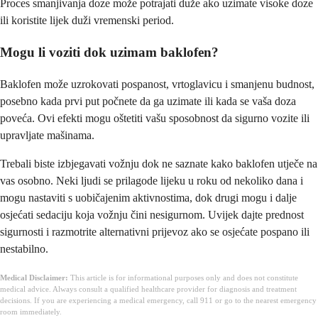
Proces smanjivanja doze može potrajati duže ako uzimate visoke doze
ili koristite lijek duži vremenski period.
Mogu li voziti dok uzimam baklofen?
Baklofen može uzrokovati pospanost, vrtoglavicu i smanjenu budnost,
posebno kada prvi put počnete da ga uzimate ili kada se vaša doza
poveća. Ovi efekti mogu oštetiti vašu sposobnost da sigurno vozite ili
upravljate mašinama.
Trebali biste izbjegavati vožnju dok ne saznate kako baklofen utječe na
vas osobno. Neki ljudi se prilagode lijeku u roku od nekoliko dana i
mogu nastaviti s uobičajenim aktivnostima, dok drugi mogu i dalje
osjećati sedaciju koja vožnju čini nesigurnom. Uvijek dajte prednost
sigurnosti i razmotrite alternativni prijevoz ako se osjećate pospano ili
nestabilno.
Medical Disclaimer:
This article is for informational purposes only and does not constitute
medical advice. Always consult a qualified healthcare provider for diagnosis and treatment
decisions. If you are experiencing a medical emergency, call 911 or go to the nearest emergency
room immediately.