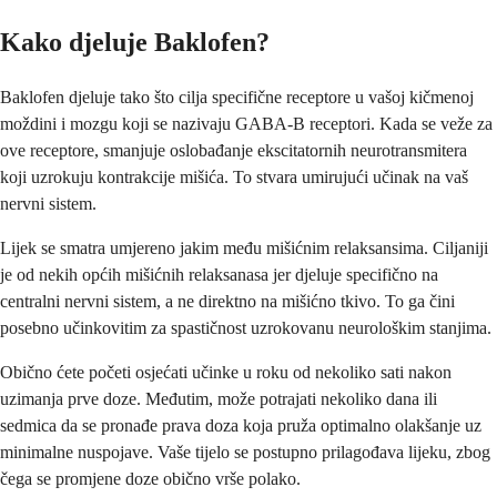
Kako djeluje Baklofen?
Baklofen djeluje tako što cilja specifične receptore u vašoj kičmenoj
moždini i mozgu koji se nazivaju GABA-B receptori. Kada se veže za
ove receptore, smanjuje oslobađanje ekscitatornih neurotransmitera
koji uzrokuju kontrakcije mišića. To stvara umirujući učinak na vaš
nervni sistem.
Lijek se smatra umjereno jakim među mišićnim relaksansima. Ciljaniji
je od nekih općih mišićnih relaksanasa jer djeluje specifično na
centralni nervni sistem, a ne direktno na mišićno tkivo. To ga čini
posebno učinkovitim za spastičnost uzrokovanu neurološkim stanjima.
Obično ćete početi osjećati učinke u roku od nekoliko sati nakon
uzimanja prve doze. Međutim, može potrajati nekoliko dana ili
sedmica da se pronađe prava doza koja pruža optimalno olakšanje uz
minimalne nuspojave. Vaše tijelo se postupno prilagođava lijeku, zbog
čega se promjene doze obično vrše polako.