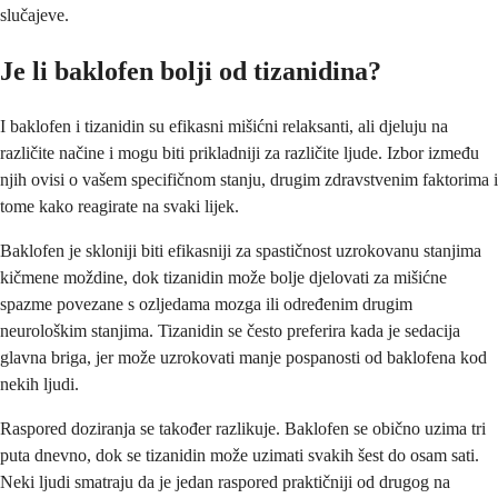
slučajeve.
Je li baklofen bolji od tizanidina?
I baklofen i tizanidin su efikasni mišićni relaksanti, ali djeluju na
različite načine i mogu biti prikladniji za različite ljude. Izbor između
njih ovisi o vašem specifičnom stanju, drugim zdravstvenim faktorima i
tome kako reagirate na svaki lijek.
Baklofen je skloniji biti efikasniji za spastičnost uzrokovanu stanjima
kičmene moždine, dok tizanidin može bolje djelovati za mišićne
spazme povezane s ozljedama mozga ili određenim drugim
neurološkim stanjima. Tizanidin se često preferira kada je sedacija
glavna briga, jer može uzrokovati manje pospanosti od baklofena kod
nekih ljudi.
Raspored doziranja se također razlikuje. Baklofen se obično uzima tri
puta dnevno, dok se tizanidin može uzimati svakih šest do osam sati.
Neki ljudi smatraju da je jedan raspored praktičniji od drugog na