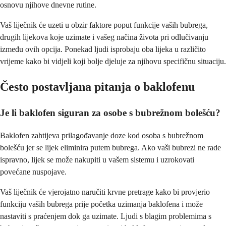
osnovu njihove dnevne rutine.
Vaš liječnik će uzeti u obzir faktore poput funkcije vaših bubrega,
drugih lijekova koje uzimate i vašeg načina života pri odlučivanju
između ovih opcija. Ponekad ljudi isprobaju oba lijeka u različito
vrijeme kako bi vidjeli koji bolje djeluje za njihovu specifičnu situaciju.
Često postavljana pitanja o baklofenu
Je li baklofen siguran za osobe s bubrežnom bolešću?
Baklofen zahtijeva prilagođavanje doze kod osoba s bubrežnom
bolešću jer se lijek eliminira putem bubrega. Ako vaši bubrezi ne rade
ispravno, lijek se može nakupiti u vašem sistemu i uzrokovati
povećane nuspojave.
Vaš liječnik će vjerojatno naručiti krvne pretrage kako bi provjerio
funkciju vaših bubrega prije početka uzimanja baklofena i može
nastaviti s praćenjem dok ga uzimate. Ljudi s blagim problemima s