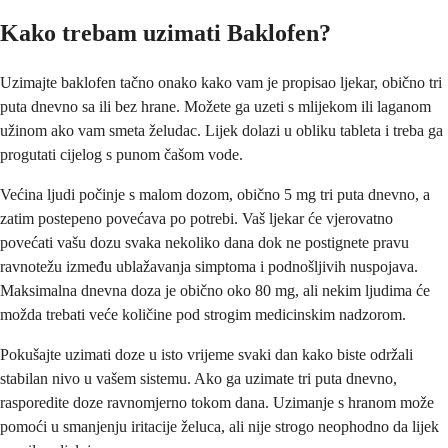
Kako trebam uzimati Baklofen?
Uzimajte baklofen tačno onako kako vam je propisao ljekar, obično tri
puta dnevno sa ili bez hrane. Možete ga uzeti s mlijekom ili laganom
užinom ako vam smeta želudac. Lijek dolazi u obliku tableta i treba ga
progutati cijelog s punom čašom vode.
Većina ljudi počinje s malom dozom, obično 5 mg tri puta dnevno, a
zatim postepeno povećava po potrebi. Vaš ljekar će vjerovatno
povećati vašu dozu svaka nekoliko dana dok ne postignete pravu
ravnotežu između ublažavanja simptoma i podnošljivih nuspojava.
Maksimalna dnevna doza je obično oko 80 mg, ali nekim ljudima će
možda trebati veće količine pod strogim medicinskim nadzorom.
Pokušajte uzimati doze u isto vrijeme svaki dan kako biste održali
stabilan nivo u vašem sistemu. Ako ga uzimate tri puta dnevno,
rasporedite doze ravnomjerno tokom dana. Uzimanje s hranom može
pomoći u smanjenju iritacije želuca, ali nije strogo neophodno da lijek