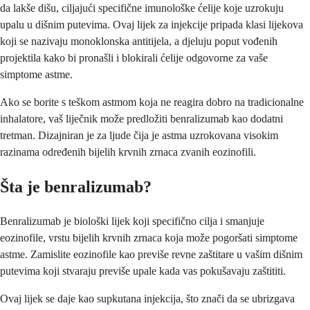
da lakše dišu, ciljajući specifične imunološke ćelije koje uzrokuju
upalu u dišnim putevima. Ovaj lijek za injekcije pripada klasi lijekova
koji se nazivaju monoklonska antitijela, a djeluju poput vođenih
projektila kako bi pronašli i blokirali ćelije odgovorne za vaše
simptome astme.
Ako se borite s teškom astmom koja ne reagira dobro na tradicionalne
inhalatore, vaš liječnik može predložiti benralizumab kao dodatni
tretman. Dizajniran je za ljude čija je astma uzrokovana visokim
razinama određenih bijelih krvnih zrnaca zvanih eozinofili.
Šta je benralizumab?
Benralizumab je biološki lijek koji specifično cilja i smanjuje
eozinofile, vrstu bijelih krvnih zrnaca koja može pogoršati simptome
astme. Zamislite eozinofile kao previše revne zaštitare u vašim dišnim
putevima koji stvaraju previše upale kada vas pokušavaju zaštititi.
Ovaj lijek se daje kao supkutana injekcija, što znači da se ubrizgava