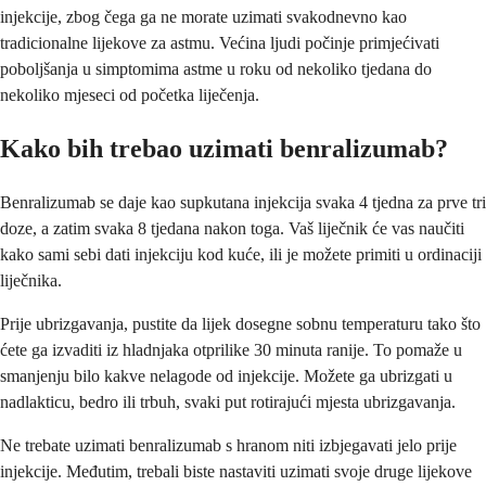
injekcije, zbog čega ga ne morate uzimati svakodnevno kao
tradicionalne lijekove za astmu. Većina ljudi počinje primjećivati
poboljšanja u simptomima astme u roku od nekoliko tjedana do
nekoliko mjeseci od početka liječenja.
Kako bih trebao uzimati benralizumab?
Benralizumab se daje kao supkutana injekcija svaka 4 tjedna za prve tri
doze, a zatim svaka 8 tjedana nakon toga. Vaš liječnik će vas naučiti
kako sami sebi dati injekciju kod kuće, ili je možete primiti u ordinaciji
liječnika.
Prije ubrizgavanja, pustite da lijek dosegne sobnu temperaturu tako što
ćete ga izvaditi iz hladnjaka otprilike 30 minuta ranije. To pomaže u
smanjenju bilo kakve nelagode od injekcije. Možete ga ubrizgati u
nadlakticu, bedro ili trbuh, svaki put rotirajući mjesta ubrizgavanja.
Ne trebate uzimati benralizumab s hranom niti izbjegavati jelo prije
injekcije. Međutim, trebali biste nastaviti uzimati svoje druge lijekove