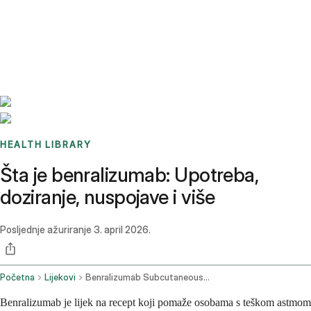
Benchmarks
Stories
FAQ
Sign up / Log in
HEALTH LIBRARY
Šta je benralizumab: Upotreba,
doziranje, nuspojave i više
Posljednje ažuriranje
3. april 2026.
Početna
Lijekovi
Benralizumab Subcutaneous Route
Benralizumab je lijek na recept koji pomaže osobama s teškom astmom