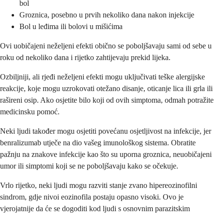
bol
Groznica, posebno u prvih nekoliko dana nakon injekcije
Bol u leđima ili bolovi u mišićima
Ovi uobičajeni neželjeni efekti obično se poboljšavaju sami od sebe u
roku od nekoliko dana i rijetko zahtijevaju prekid lijeka.
Ozbiljniji, ali rjeđi neželjeni efekti mogu uključivati teške alergijske
reakcije, koje mogu uzrokovati otežano disanje, oticanje lica ili grla ili
rašireni osip. Ako osjetite bilo koji od ovih simptoma, odmah potražite
medicinsku pomoć.
Neki ljudi također mogu osjetiti povećanu osjetljivost na infekcije, jer
benralizumab utječe na dio vašeg imunološkog sistema. Obratite
pažnju na znakove infekcije kao što su uporna groznica, neuobičajeni
umor ili simptomi koji se ne poboljšavaju kako se očekuje.
Vrlo rijetko, neki ljudi mogu razviti stanje zvano hipereozinofilni
sindrom, gdje nivoi eozinofila postaju opasno visoki. Ovo je
vjerojatnije da će se dogoditi kod ljudi s osnovnim parazitskim