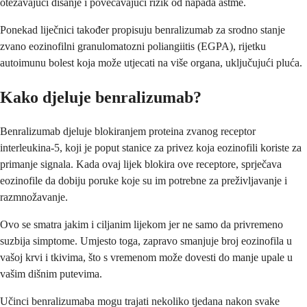
otežavajući disanje i povećavajući rizik od napada astme.
Ponekad liječnici također propisuju benralizumab za srodno stanje
zvano eozinofilni granulomatozni poliangiitis (EGPA), rijetku
autoimunu bolest koja može utjecati na više organa, uključujući pluća.
Kako djeluje benralizumab?
Benralizumab djeluje blokiranjem proteina zvanog receptor
interleukina-5, koji je poput stanice za privez koja eozinofili koriste za
primanje signala. Kada ovaj lijek blokira ove receptore, sprječava
eozinofile da dobiju poruke koje su im potrebne za preživljavanje i
razmnožavanje.
Ovo se smatra jakim i ciljanim lijekom jer ne samo da privremeno
suzbija simptome. Umjesto toga, zapravo smanjuje broj eozinofila u
vašoj krvi i tkivima, što s vremenom može dovesti do manje upale u
vašim dišnim putevima.
Učinci benralizumaba mogu trajati nekoliko tjedana nakon svake