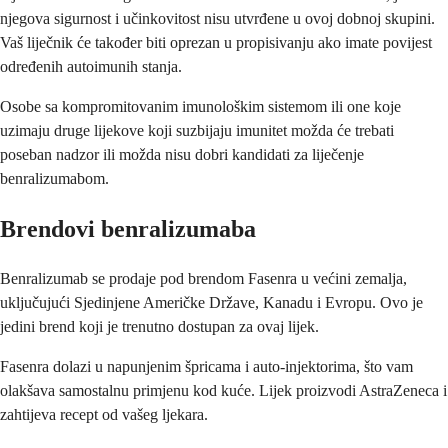
njegova sigurnost i učinkovitost nisu utvrđene u ovoj dobnoj skupini.
Vaš liječnik će također biti oprezan u propisivanju ako imate povijest
određenih autoimunih stanja.
Osobe sa kompromitovanim imunološkim sistemom ili one koje
uzimaju druge lijekove koji suzbijaju imunitet možda će trebati
poseban nadzor ili možda nisu dobri kandidati za liječenje
benralizumabom.
Brendovi benralizumaba
Benralizumab se prodaje pod brendom Fasenra u većini zemalja,
uključujući Sjedinjene Američke Države, Kanadu i Evropu. Ovo je
jedini brend koji je trenutno dostupan za ovaj lijek.
Fasenra dolazi u napunjenim špricama i auto-injektorima, što vam
olakšava samostalnu primjenu kod kuće. Lijek proizvodi AstraZeneca i
zahtijeva recept od vašeg ljekara.