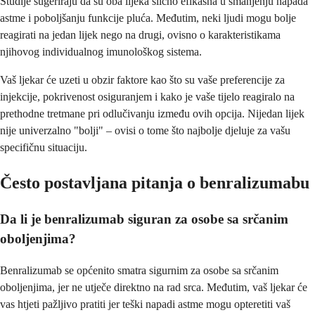
Studije sugeriraju da su oba lijeka slično efikasna u smanjenju napada
astme i poboljšanju funkcije pluća. Međutim, neki ljudi mogu bolje
reagirati na jedan lijek nego na drugi, ovisno o karakteristikama
njihovog individualnog imunološkog sistema.
Vaš ljekar će uzeti u obzir faktore kao što su vaše preferencije za
injekcije, pokrivenost osiguranjem i kako je vaše tijelo reagiralo na
prethodne tretmane pri odlučivanju između ovih opcija. Nijedan lijek
nije univerzalno "bolji" – ovisi o tome što najbolje djeluje za vašu
specifičnu situaciju.
Često postavljana pitanja o benralizumabu
Da li je benralizumab siguran za osobe sa srčanim
oboljenjima?
Benralizumab se općenito smatra sigurnim za osobe sa srčanim
oboljenjima, jer ne utječe direktno na rad srca. Međutim, vaš ljekar će
vas htjeti pažljivo pratiti jer teški napadi astme mogu opteretiti vaš