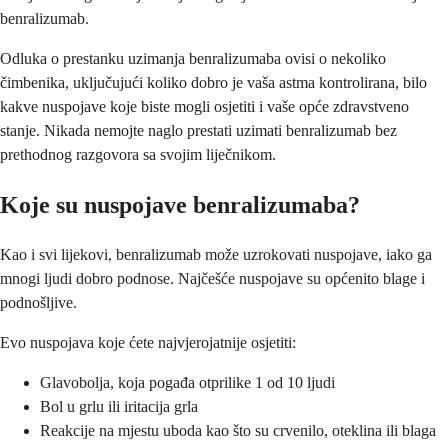
benralizumab.
Odluka o prestanku uzimanja benralizumaba ovisi o nekoliko
čimbenika, uključujući koliko dobro je vaša astma kontrolirana, bilo
kakve nuspojave koje biste mogli osjetiti i vaše opće zdravstveno
stanje. Nikada nemojte naglo prestati uzimati benralizumab bez
prethodnog razgovora sa svojim liječnikom.
Koje su nuspojave benralizumaba?
Kao i svi lijekovi, benralizumab može uzrokovati nuspojave, iako ga
mnogi ljudi dobro podnose. Najčešće nuspojave su općenito blage i
podnošljive.
Evo nuspojava koje ćete najvjerojatnije osjetiti:
Glavobolja, koja pogađa otprilike 1 od 10 ljudi
Bol u grlu ili iritacija grla
Reakcije na mjestu uboda kao što su crvenilo, oteklina ili blaga