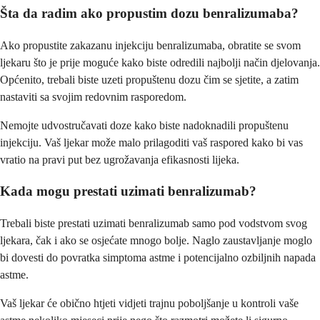
Šta da radim ako propustim dozu benralizumaba?
Ako propustite zakazanu injekciju benralizumaba, obratite se svom
ljekaru što je prije moguće kako biste odredili najbolji način djelovanja.
Općenito, trebali biste uzeti propuštenu dozu čim se sjetite, a zatim
nastaviti sa svojim redovnim rasporedom.
Nemojte udvostručavati doze kako biste nadoknadili propuštenu
injekciju. Vaš ljekar može malo prilagoditi vaš raspored kako bi vas
vratio na pravi put bez ugrožavanja efikasnosti lijeka.
Kada mogu prestati uzimati benralizumab?
Trebali biste prestati uzimati benralizumab samo pod vodstvom svog
ljekara, čak i ako se osjećate mnogo bolje. Naglo zaustavljanje moglo
bi dovesti do povratka simptoma astme i potencijalno ozbiljnih napada
astme.
Vaš ljekar će obično htjeti vidjeti trajnu poboljšanje u kontroli vaše