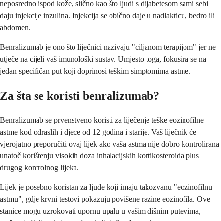
neposredno ispod kože, slično kao što ljudi s dijabetesom sami sebi
daju injekcije inzulina. Injekcija se obično daje u nadlakticu, bedro ili
abdomen.
Benralizumab je ono što liječnici nazivaju "ciljanom terapijom" jer ne
utječe na cijeli vaš imunološki sustav. Umjesto toga, fokusira se na
jedan specifičan put koji doprinosi teškim simptomima astme.
Za šta se koristi benralizumab?
Benralizumab se prvenstveno koristi za liječenje teške eozinofilne
astme kod odraslih i djece od 12 godina i starije. Vaš liječnik će
vjerojatno preporučiti ovaj lijek ako vaša astma nije dobro kontrolirana
unatoč korištenju visokih doza inhalacijskih kortikosteroida plus
drugog kontrolnog lijeka.
Lijek je posebno koristan za ljude koji imaju takozvanu "eozinofilnu
astmu", gdje krvni testovi pokazuju povišene razine eozinofila. Ove
stanice mogu uzrokovati upornu upalu u vašim dišnim putevima,