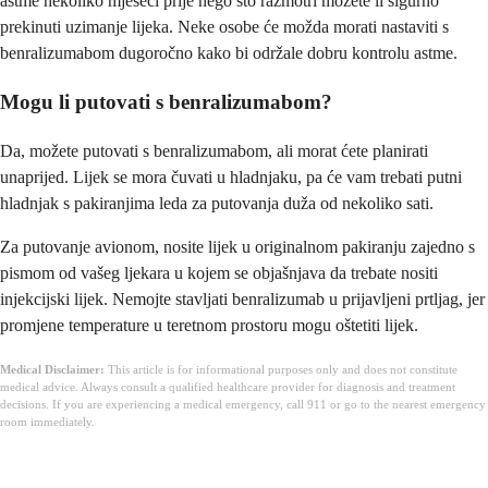
astme nekoliko mjeseci prije nego što razmotri možete li sigurno
prekinuti uzimanje lijeka. Neke osobe će možda morati nastaviti s
benralizumabom dugoročno kako bi održale dobru kontrolu astme.
Mogu li putovati s benralizumabom?
Da, možete putovati s benralizumabom, ali morat ćete planirati
unaprijed. Lijek se mora čuvati u hladnjaku, pa će vam trebati putni
hladnjak s pakiranjima leda za putovanja duža od nekoliko sati.
Za putovanje avionom, nosite lijek u originalnom pakiranju zajedno s
pismom od vašeg ljekara u kojem se objašnjava da trebate nositi
injekcijski lijek. Nemojte stavljati benralizumab u prijavljeni prtljag, jer
promjene temperature u teretnom prostoru mogu oštetiti lijek.
Medical Disclaimer:
This article is for informational purposes only and does not constitute
medical advice. Always consult a qualified healthcare provider for diagnosis and treatment
decisions. If you are experiencing a medical emergency, call 911 or go to the nearest emergency
room immediately.