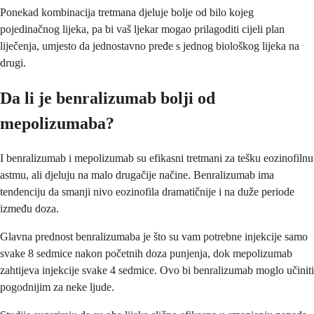
Ponekad kombinacija tretmana djeluje bolje od bilo kojeg
pojedinačnog lijeka, pa bi vaš ljekar mogao prilagoditi cijeli plan
liječenja, umjesto da jednostavno pređe s jednog biološkog lijeka na
drugi.
Da li je benralizumab bolji od
mepolizumaba?
I benralizumab i mepolizumab su efikasni tretmani za tešku eozinofilnu
astmu, ali djeluju na malo drugačije načine. Benralizumab ima
tendenciju da smanji nivo eozinofila dramatičnije i na duže periode
između doza.
Glavna prednost benralizumaba je što su vam potrebne injekcije samo
svake 8 sedmice nakon početnih doza punjenja, dok mepolizumab
zahtijeva injekcije svake 4 sedmice. Ovo bi benralizumab moglo učiniti
pogodnijim za neke ljude.