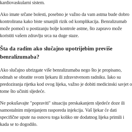
kardiovaskularni sistem.
Ako imate srčane bolesti, posebno je važno da vam astma bude dobro
kontrolirana kako biste smanjili rizik od komplikacija. Benralizumab
može pomoći u postizanju bolje kontrole astme, što zapravo može
koristiti vašem zdravlju srca na duge staze.
Šta da radim ako slučajno upotrijebim previše
benralizumaba?
Ako slučajno ubrizgate više benralizumaba nego što je propisano,
odmah se obratite svom ljekaru ili zdravstvenom radniku. Iako su
predoziranja rijetka kod ovog lijeka, važno je dobiti medicinski savjet o
tome što učiniti sljedeće.
Ne pokušavajte "popraviti" situaciju preskakanjem sljedeće doze ili
samostalnim mijenjanjem rasporeda injekcija. Vaš ljekar će dati
specifične upute na osnovu toga koliko ste dodatnog lijeka primili i
kada se to dogodilo.