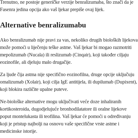
Trenutno, ne postoje generičke verzije benralizumaba, što znači da je
Fasenra jedina opcija ako vaš ljekar prepiše ovaj lijek.
Alternative benralizumabu
Ako benralizumab nije pravi za vas, nekoliko drugih bioloških lijekova
može pomoći u liječenju teške astme. Vaš ljekar bi mogao razmotriti
mepolizumab (Nucala) ili reslizumab (Cinqair), koji također ciljaju
eozinofile, ali djeluju malo drugačije.
Za ljude čija astma nije specifično eozinofilna, druge opcije uključuju
omalizumab (Xolair), koji cilja IgE antitijela, ili dupilumab (Dupixent),
koji blokira različite upalne puteve.
Ne-biološke alternative mogu uključivati veće doze inhaliranih
kortikosteroida, dugodjelujuće bronhodilatatore ili oralne lijekove
poput montelukasta ili teofilina. Vaš ljekar će pomoći u određivanju
koji je pristup najbolji na osnovu vaše specifične vrste astme i
medicinske istorije.