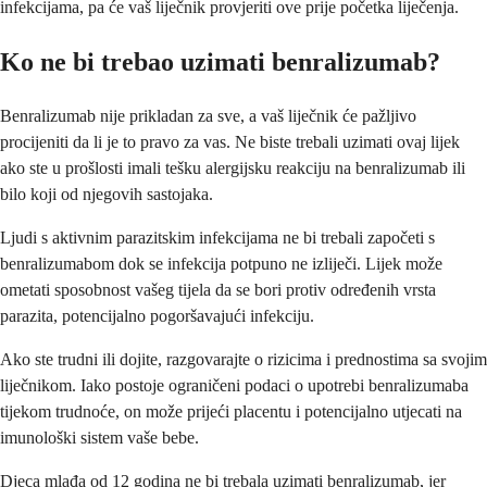
infekcijama, pa će vaš liječnik provjeriti ove prije početka liječenja.
Ko ne bi trebao uzimati benralizumab?
Benralizumab nije prikladan za sve, a vaš liječnik će pažljivo
procijeniti da li je to pravo za vas. Ne biste trebali uzimati ovaj lijek
ako ste u prošlosti imali tešku alergijsku reakciju na benralizumab ili
bilo koji od njegovih sastojaka.
Ljudi s aktivnim parazitskim infekcijama ne bi trebali započeti s
benralizumabom dok se infekcija potpuno ne izliječi. Lijek može
ometati sposobnost vašeg tijela da se bori protiv određenih vrsta
parazita, potencijalno pogoršavajući infekciju.
Ako ste trudni ili dojite, razgovarajte o rizicima i prednostima sa svojim
liječnikom. Iako postoje ograničeni podaci o upotrebi benralizumaba
tijekom trudnoće, on može prijeći placentu i potencijalno utjecati na
imunološki sistem vaše bebe.
Djeca mlađa od 12 godina ne bi trebala uzimati benralizumab, jer