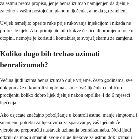
za astmu prema propisu, jer je benralizumab namijenjen da djeluje
zajedno s vašim postojećim planom liječenja, a ne da ga zamijeni.
Uvijek temeljito operite ruke prije rukovanja injekcijom i nikada ne
protresite lijek. Ako primijetite bilo kakve čestice ili promjenu boje u
otopini, nemojte je koristiti i kontaktirajte svoju ljekarnu za zamjenu.
Koliko dugo bih trebao uzimati
benralizumab?
Većina ljudi uzima benralizumab dulje vrijeme, često godinama, sve
dok pomaže u kontroli simptoma astme. Vaš liječnik će obično
procijeniti koliko dobro lijek djeluje nakon otprilike 4 do 6 mjeseci
liječenja.
Ako osjećate značajno poboljšanje u kontroli astme, manje simptoma i
smanjenu potrebu za lijekovima za spašavanje, vaš liječnik će
vjerojatno preporučiti nastavak uzimanja benralizumaba. Neki ljudi
otkriju da mogu smanjiti svoje druge lijekove za astmu dok uzimaju