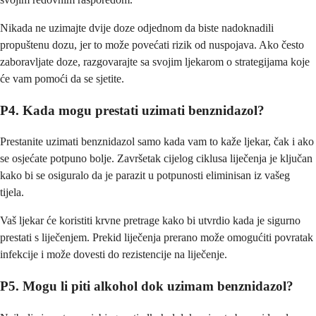
Nikada ne uzimajte dvije doze odjednom da biste nadoknadili
propuštenu dozu, jer to može povećati rizik od nuspojava. Ako često
zaboravljate doze, razgovarajte sa svojim ljekarom o strategijama koje
će vam pomoći da se sjetite.
P4. Kada mogu prestati uzimati benznidazol?
Prestanite uzimati benznidazol samo kada vam to kaže ljekar, čak i ako
se osjećate potpuno bolje. Završetak cijelog ciklusa liječenja je ključan
kako bi se osiguralo da je parazit u potpunosti eliminisan iz vašeg
tijela.
Vaš ljekar će koristiti krvne pretrage kako bi utvrdio kada je sigurno
prestati s liječenjem. Prekid liječenja prerano može omogućiti povratak
infekcije i može dovesti do rezistencije na liječenje.
P5. Mogu li piti alkohol dok uzimam benznidazol?