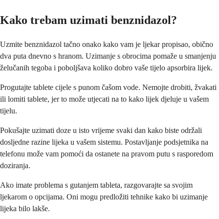
Kako trebam uzimati benznidazol?
Uzmite benznidazol tačno onako kako vam je ljekar propisao, obično
dva puta dnevno s hranom. Uzimanje s obrocima pomaže u smanjenju
želučanih tegoba i poboljšava koliko dobro vaše tijelo apsorbira lijek.
Progutajte tablete cijele s punom čašom vode. Nemojte drobiti, žvakati
ili lomiti tablete, jer to može utjecati na to kako lijek djeluje u vašem
tijelu.
Pokušajte uzimati doze u isto vrijeme svaki dan kako biste održali
dosljedne razine lijeka u vašem sistemu. Postavljanje podsjetnika na
telefonu može vam pomoći da ostanete na pravom putu s rasporedom
doziranja.
Ako imate problema s gutanjem tableta, razgovarajte sa svojim
ljekarom o opcijama. Oni mogu predložiti tehnike kako bi uzimanje
lijeka bilo lakše.