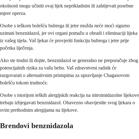
okolnosti mogu učiniti ovaj lijek neprikladnim ili zahtijevati posebne
mjere opreza.
Osobe s teškom bolešću bubrega ili jetre možda neće moći sigurno
uzimati benznidazol, jer ovi organi pomažu u obradi i eliminaciji lijeka
iz vašeg tijela. Vaš ljekar će provjeriti funkciju bubrega i jetre prije
početka liječenja.
Ako ste trudni ili dojite, benznidazol se generalno ne preporučuje zbog
potencijalnih rizika za vašu bebu. Vaš zdravstveni radnik će
razgovarati o alternativnim pristupima za upravljanje Chagasovom
bolešću tokom trudnoće.
Osobe s istorijom teških alergijskih reakcija na nitroimidazolne lijekove
trebaju izbjegavati benznidazol. Obavezno obavijestite svog ljekara o
svim prethodnim alergijama na lijekove.
Brendovi benznidazola