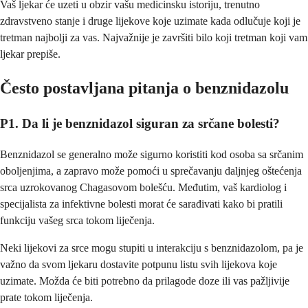
Vaš ljekar će uzeti u obzir vašu medicinsku istoriju, trenutno
zdravstveno stanje i druge lijekove koje uzimate kada odlučuje koji je
tretman najbolji za vas. Najvažnije je završiti bilo koji tretman koji vam
ljekar prepiše.
Često postavljana pitanja o benznidazolu
P1. Da li je benznidazol siguran za srčane bolesti?
Benznidazol se generalno može sigurno koristiti kod osoba sa srčanim
oboljenjima, a zapravo može pomoći u sprečavanju daljnjeg oštećenja
srca uzrokovanog Chagasovom bolešću. Međutim, vaš kardiolog i
specijalista za infektivne bolesti morat će sarađivati kako bi pratili
funkciju vašeg srca tokom liječenja.
Neki lijekovi za srce mogu stupiti u interakciju s benznidazolom, pa je
važno da svom ljekaru dostavite potpunu listu svih lijekova koje
uzimate. Možda će biti potrebno da prilagode doze ili vas pažljivije
prate tokom liječenja.