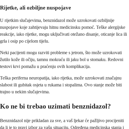
Rijetke, ali ozbiljne nuspojave
U rijetkim slučajevima, benznidazol može uzrokovati ozbiljnije
nuspojave koje zahtijevaju hitnu medicinsku pomoć. Teške alergijske
reakcije, iako rijetke, mogu uključivati otežano disanje, oticanje lica ili
grla i osip po cijelom tijelu.
Neki pacijenti mogu razviti probleme s jetrom, što može uzrokovati
žutilo kože ili očiju, tamnu mokraću ili jaku bol u stomaku. Redovni
testovi krvi pomažu u praćenju ovih komplikacija.
Teška periferna neuropatija, iako rijetka, može uzrokovati značajnu
slabost ili gubitak osjeta u rukama i stopalima. Ovo stanje može biti
trajno u nekim slučajevima.
Ko ne bi trebao uzimati benznidazol?
Benznidazol nije prikladan za sve, a vaš ljekar će pažljivo procijeniti
da li je to pravi izbor za vašu situaciju. Određena medicinska stanja i