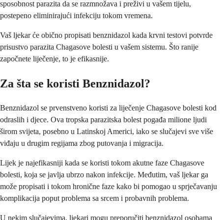
sposobnost parazita da se razmnožava i preživi u vašem tijelu,
postepeno eliminirajući infekciju tokom vremena.
Vaš ljekar će obično propisati benznidazol kada krvni testovi potvrde
prisustvo parazita Chagasove bolesti u vašem sistemu. Što ranije
započnete liječenje, to je efikasnije.
Za šta se koristi Benznidazol?
Benznidazol se prvenstveno koristi za liječenje Chagasove bolesti kod
odraslih i djece. Ova tropska parazitska bolest pogađa milione ljudi
širom svijeta, posebno u Latinskoj Americi, iako se slučajevi sve više
viđaju u drugim regijama zbog putovanja i migracija.
Lijek je najefikasniji kada se koristi tokom akutne faze Chagasove
bolesti, koja se javlja ubrzo nakon infekcije. Međutim, vaš ljekar ga
može propisati i tokom hronične faze kako bi pomogao u sprječavanju
komplikacija poput problema sa srcem i probavnih problema.
U nekim slučajevima, ljekari mogu preporučiti benznidazol osobama