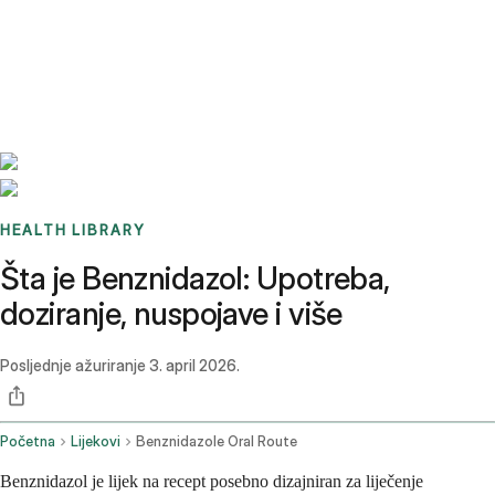
Benchmarks
Stories
FAQ
Sign up / Log in
HEALTH LIBRARY
Šta je Benznidazol: Upotreba,
doziranje, nuspojave i više
Posljednje ažuriranje
3. april 2026.
Početna
Lijekovi
Benznidazole Oral Route
Benznidazol je lijek na recept posebno dizajniran za liječenje