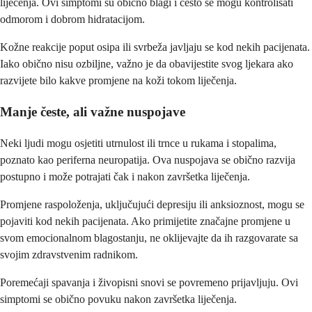
liječenja. Ovi simptomi su obično blagi i često se mogu kontrolisati
odmorom i dobrom hidratacijom.
Kožne reakcije poput osipa ili svrbeža javljaju se kod nekih pacijenata.
Iako obično nisu ozbiljne, važno je da obavijestite svog ljekara ako
razvijete bilo kakve promjene na koži tokom liječenja.
Manje česte, ali važne nuspojave
Neki ljudi mogu osjetiti utrnulost ili trnce u rukama i stopalima,
poznato kao periferna neuropatija. Ova nuspojava se obično razvija
postupno i može potrajati čak i nakon završetka liječenja.
Promjene raspoloženja, uključujući depresiju ili anksioznost, mogu se
pojaviti kod nekih pacijenata. Ako primijetite značajne promjene u
svom emocionalnom blagostanju, ne oklijevajte da ih razgovarate sa
svojim zdravstvenim radnikom.
Poremećaji spavanja i živopisni snovi se povremeno prijavljuju. Ovi
simptomi se obično povuku nakon završetka liječenja.