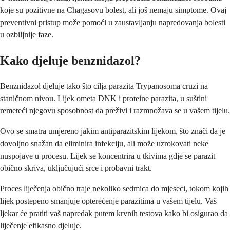
koje su pozitivne na Chagasovu bolest, ali još nemaju simptome. Ovaj
preventivni pristup može pomoći u zaustavljanju napredovanja bolesti
u ozbiljnije faze.
Kako djeluje benznidazol?
Benznidazol djeluje tako što cilja parazita Trypanosoma cruzi na
staničnom nivou. Lijek ometa DNK i proteine parazita, u suštini
remeteći njegovu sposobnost da preživi i razmnožava se u vašem tijelu.
Ovo se smatra umjereno jakim antiparazitskim lijekom, što znači da je
dovoljno snažan da eliminira infekciju, ali može uzrokovati neke
nuspojave u procesu. Lijek se koncentrira u tkivima gdje se parazit
obično skriva, uključujući srce i probavni trakt.
Proces liječenja obično traje nekoliko sedmica do mjeseci, tokom kojih
lijek postepeno smanjuje opterećenje parazitima u vašem tijelu. Vaš
ljekar će pratiti vaš napredak putem krvnih testova kako bi osigurao da
liječenje efikasno djeluje.