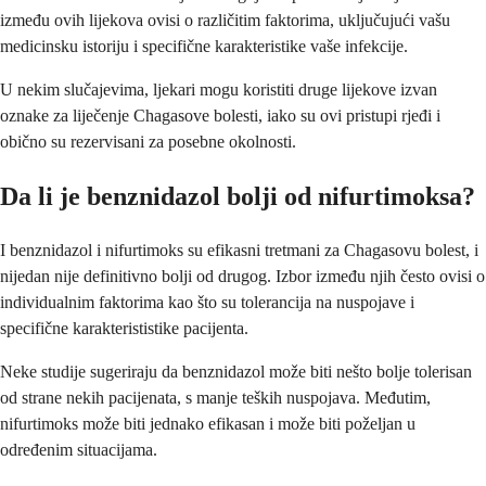
između ovih lijekova ovisi o različitim faktorima, uključujući vašu
medicinsku istoriju i specifične karakteristike vaše infekcije.
U nekim slučajevima, ljekari mogu koristiti druge lijekove izvan
oznake za liječenje Chagasove bolesti, iako su ovi pristupi rjeđi i
obično su rezervisani za posebne okolnosti.
Da li je benznidazol bolji od nifurtimoksa?
I benznidazol i nifurtimoks su efikasni tretmani za Chagasovu bolest, i
nijedan nije definitivno bolji od drugog. Izbor između njih često ovisi o
individualnim faktorima kao što su tolerancija na nuspojave i
specifične karakterististike pacijenta.
Neke studije sugeriraju da benznidazol može biti nešto bolje tolerisan
od strane nekih pacijenata, s manje teških nuspojava. Međutim,
nifurtimoks može biti jednako efikasan i može biti poželjan u
određenim situacijama.