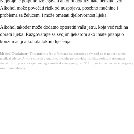
Najbolje je potpuno izbjegavati alkohol dok uzimate benznidazol.
Alkohol može povećati rizik od nuspojava, posebno mučnine i
problema sa želucem, i može ometati djelotvornost lijeka.
Alkohol također može dodatno opteretiti vašu jetru, koja već radi na
obradi lijeka. Razgovarajte sa svojim ljekarom ako imate pitanja o
konzumaciji alkohola tokom liječenja.
Medical Disclaimer:
This article is for informational purposes only and does not constitute
medical advice. Always consult a qualified healthcare provider for diagnosis and treatment
decisions. If you are experiencing a medical emergency, call 911 or go to the nearest emergency
room immediately.