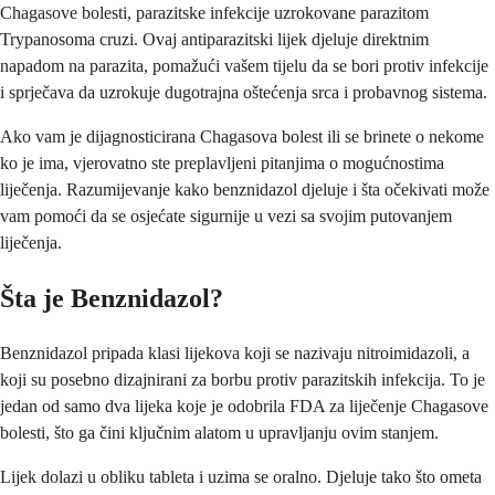
Chagasove bolesti, parazitske infekcije uzrokovane parazitom
Trypanosoma cruzi. Ovaj antiparazitski lijek djeluje direktnim
napadom na parazita, pomažući vašem tijelu da se bori protiv infekcije
i sprječava da uzrokuje dugotrajna oštećenja srca i probavnog sistema.
Ako vam je dijagnosticirana Chagasova bolest ili se brinete o nekome
ko je ima, vjerovatno ste preplavljeni pitanjima o mogućnostima
liječenja. Razumijevanje kako benznidazol djeluje i šta očekivati može
vam pomoći da se osjećate sigurnije u vezi sa svojim putovanjem
liječenja.
Šta je Benznidazol?
Benznidazol pripada klasi lijekova koji se nazivaju nitroimidazoli, a
koji su posebno dizajnirani za borbu protiv parazitskih infekcija. To je
jedan od samo dva lijeka koje je odobrila FDA za liječenje Chagasove
bolesti, što ga čini ključnim alatom u upravljanju ovim stanjem.
Lijek dolazi u obliku tableta i uzima se oralno. Djeluje tako što ometa