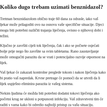
Koliko dugo trebam uzimati benznidazol?
Tretman benznidazolom obično traje 60 dana za odrasle, iako vaš
ljekar može prilagoditi ovo na osnovu vaše specifične situacije. Djeci
mogu biti potrebni različiti trajanja liječenja, ovisno o njihovoj dobi i
težini.
Ključno je završiti cijeli tok liječenja, čak i ako se počnete osjećati
bolje prije nego što završite sa svim tabletama. Rano zaustavljanje
može omogućiti parazitu da se vrati i potencijalno razvije otpornost na
lijek.
Vaš ljekar će zakazati kontrolne preglede tokom i nakon liječenja kako
bi pratio vaš napredak. Krvne pretrage će pomoći da se utvrdi da li
lijek uspješno eliminira parazita iz vašeg sistema.
Nekim ljudima će možda biti potrebni dodatni tokovi liječenja ako
početni krug ne ukloni u potpunosti infekciju. Vaš zdravstveni tim će
raditi s vama kako bi odredio najbolji pristup za vašu situaciju.