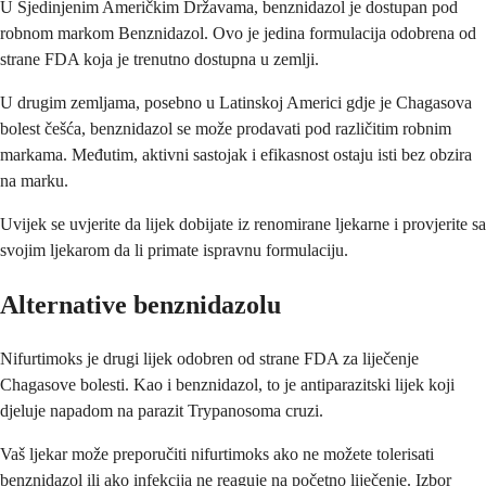
U Sjedinjenim Američkim Državama, benznidazol je dostupan pod
robnom markom Benznidazol. Ovo je jedina formulacija odobrena od
strane FDA koja je trenutno dostupna u zemlji.
U drugim zemljama, posebno u Latinskoj Americi gdje je Chagasova
bolest češća, benznidazol se može prodavati pod različitim robnim
markama. Međutim, aktivni sastojak i efikasnost ostaju isti bez obzira
na marku.
Uvijek se uvjerite da lijek dobijate iz renomirane ljekarne i provjerite sa
svojim ljekarom da li primate ispravnu formulaciju.
Alternative benznidazolu
Nifurtimoks je drugi lijek odobren od strane FDA za liječenje
Chagasove bolesti. Kao i benznidazol, to je antiparazitski lijek koji
djeluje napadom na parazit Trypanosoma cruzi.
Vaš ljekar može preporučiti nifurtimoks ako ne možete tolerisati
benznidazol ili ako infekcija ne reaguje na početno liječenje. Izbor