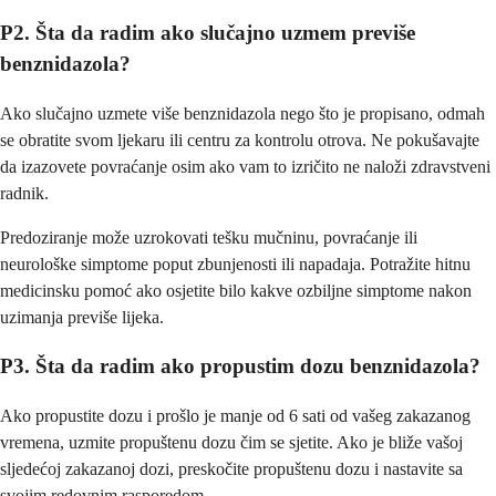
P2. Šta da radim ako slučajno uzmem previše
benznidazola?
Ako slučajno uzmete više benznidazola nego što je propisano, odmah
se obratite svom ljekaru ili centru za kontrolu otrova. Ne pokušavajte
da izazovete povraćanje osim ako vam to izričito ne naloži zdravstveni
radnik.
Predoziranje može uzrokovati tešku mučninu, povraćanje ili
neurološke simptome poput zbunjenosti ili napadaja. Potražite hitnu
medicinsku pomoć ako osjetite bilo kakve ozbiljne simptome nakon
uzimanja previše lijeka.
P3. Šta da radim ako propustim dozu benznidazola?
Ako propustite dozu i prošlo je manje od 6 sati od vašeg zakazanog
vremena, uzmite propuštenu dozu čim se sjetite. Ako je bliže vašoj
sljedećoj zakazanoj dozi, preskočite propuštenu dozu i nastavite sa
svojim redovnim rasporedom.