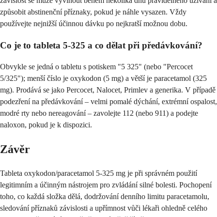
závislost se může vyvinout během několika dnů pravidelného užívání a
způsobit abstinenční příznaky, pokud je náhle vysazen. Vždy
používejte nejnižší účinnou dávku po nejkratší možnou dobu.
Co je to tableta 5-325 a co dělat při předávkování?
Obvykle se jedná o tabletu s potiskem "5 325" (nebo "Percocet
5/325"); menší číslo je oxykodon (5 mg) a větší je paracetamol (325
mg). Prodává se jako Percocet, Nalocet, Primlev a generika. V případě
podezření na předávkování – velmi pomalé dýchání, extrémní ospalost,
modré rty nebo nereagování – zavolejte 112 (nebo 911) a podejte
naloxon, pokud je k dispozici.
Závěr
Tableta oxykodon/paracetamol 5-325 mg je při správném použití
legitimním a účinným nástrojem pro zvládání silné bolesti. Pochopení
toho, co každá složka dělá, dodržování denního limitu paracetamolu,
sledování příznaků závislosti a upřímnost vůči lékaři ohledně celého