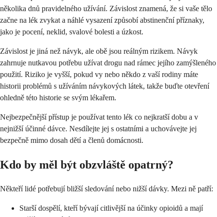
několika dnů pravidelného užívání. Závislost znamená, že si vaše tělo
začne na lék zvykat a náhlé vysazení způsobí abstinenční příznaky,
jako je pocení, neklid, svalové bolesti a úzkost.
Závislost je jiná než návyk, ale obě jsou reálným rizikem. Návyk
zahrnuje nutkavou potřebu užívat drogu nad rámec jejího zamýšleného
použití. Riziko je vyšší, pokud vy nebo někdo z vaší rodiny máte
historii problémů s užíváním návykových látek, takže buďte otevření
ohledně této historie se svým lékařem.
Nejbezpečnější přístup je používat tento lék co nejkratší dobu a v
nejnižší účinné dávce. Nesdílejte jej s ostatními a uchovávejte jej
bezpečně mimo dosah dětí a členů domácnosti.
Kdo by měl být obzvláště opatrný?
Někteří lidé potřebují bližší sledování nebo nižší dávky. Mezi ně patří:
Starší dospělí, kteří bývají citlivější na účinky opioidů a mají