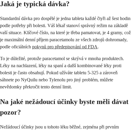
Jaká je typická dávka?
Standardní dávka pro dospělé je jedna tableta každé čtyři až šest hodin
podle potřeby při bolesti. Váš lékař stanoví správný režim na základě
vaší situace. Klíčové číslo, na které je třeba pamatovat, je 4 gramy, což
je maximální denní příjem paracetamolu ze všech zdrojů dohromady,
podle oficiálních
pokynů pro předepisování od FDA
.
To je důležité, protože paracetamol se skrývá v mnoha produktech.
Léky na nachlazení, léky na spaní a další kombinované léky proti
bolesti je často obsahují. Pokud užíváte tabletu 5-325 a zároveň
sáhnete po NyQuilu nebo Tylenolu pro jiný problém, můžete
nevědomky překročit tento denní limit.
Na jaké nežádoucí účinky byste měli dávat
pozor?
Nežádoucí účinky jsou u tohoto léku běžné, zejména při prvním