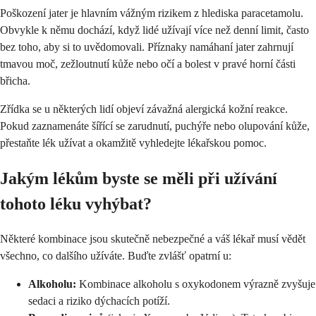
Poškození jater je hlavním vážným rizikem z hlediska paracetamolu.
Obvykle k němu dochází, když lidé užívají více než denní limit, často
bez toho, aby si to uvědomovali. Příznaky namáhaní jater zahrnují
tmavou moč, zežloutnutí kůže nebo očí a bolest v pravé horní části
břicha.
Zřídka se u některých lidí objeví závažná alergická kožní reakce.
Pokud zaznamenáte šířící se zarudnutí, puchýře nebo olupování kůže,
přestaňte lék užívat a okamžitě vyhledejte lékařskou pomoc.
Jakým lékům byste se měli při užívání
tohoto léku vyhýbat?
Některé kombinace jsou skutečně nebezpečné a váš lékař musí vědět
všechno, co dalšího užíváte. Buďte zvlášť opatrní u:
Alkoholu:
Kombinace alkoholu s oxykodonem výrazně zvyšuje
sedaci a riziko dýchacích potíží.