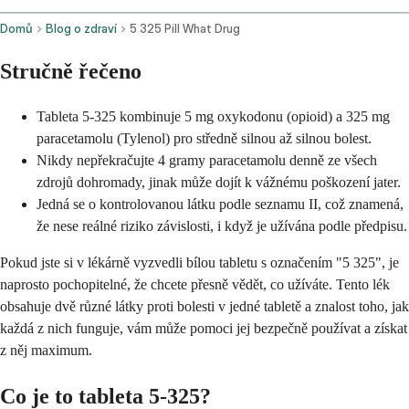
Domů
Blog o zdraví
5 325 Pill What Drug
Stručně řečeno
Tableta 5-325 kombinuje 5 mg oxykodonu (opioid) a 325 mg
paracetamolu (Tylenol) pro středně silnou až silnou bolest.
Nikdy nepřekračujte 4 gramy paracetamolu denně ze všech
zdrojů dohromady, jinak může dojít k vážnému poškození jater.
Jedná se o kontrolovanou látku podle seznamu II, což znamená,
že nese reálné riziko závislosti, i když je užívána podle předpisu.
Pokud jste si v lékárně vyzvedli bílou tabletu s označením "5 325", je
naprosto pochopitelné, že chcete přesně vědět, co užíváte. Tento lék
obsahuje dvě různé látky proti bolesti v jedné tabletě a znalost toho, jak
každá z nich funguje, vám může pomoci jej bezpečně používat a získat
z něj maximum.
Co je to tableta 5-325?