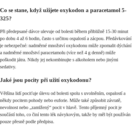
Co se stane, když užijete oxykodon a paracetamol 5-
325?
Při předepsané dávce ulevuje od bolesti během přibližně 15-30 minut
po dobu 4 až 6 hodin, často s určitou ospalostí a zácpou. Předávkování
je nebezpečné: nadměrné množství oxykodonu může zpomalit dýchání
a nadměrné množství paracetamolu (více než 4 g denně) může
poškodit játra. Nikdy jej nekombinujte s alkoholem nebo jinými
sedativy.
Jaké jsou pocity při užití oxykodonu?
Většina lidí pociťuje úlevu od bolesti spolu s uvolněním, ospalostí a
někdy pocitem pohody nebo euforie. Může také způsobit závratě,
nevolnost nebo „zamlžený“ pocit v hlavě. Tento příjemný pocit je
součástí toho, co činí tento lék návykovým, takže by měl být používán
pouze přesně podle předpisu.