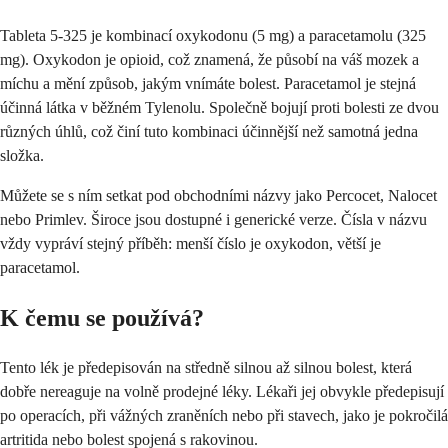
Tableta 5-325 je kombinací oxykodonu (5 mg) a paracetamolu (325
mg). Oxykodon je opioid, což znamená, že působí na váš mozek a
míchu a mění způsob, jakým vnímáte bolest. Paracetamol je stejná
účinná látka v běžném Tylenolu. Společně bojují proti bolesti ze dvou
různých úhlů, což činí tuto kombinaci účinnější než samotná jedna
složka.
Můžete se s ním setkat pod obchodními názvy jako Percocet, Nalocet
nebo Primlev. Široce jsou dostupné i generické verze. Čísla v názvu
vždy vypráví stejný příběh: menší číslo je oxykodon, větší je
paracetamol.
K čemu se používá?
Tento lék je předepisován na středně silnou až silnou bolest, která
dobře nereaguje na volně prodejné léky. Lékaři jej obvykle předepisují
po operacích, při vážných zraněních nebo při stavech, jako je pokročilá
artritida nebo bolest spojená s rakovinou.