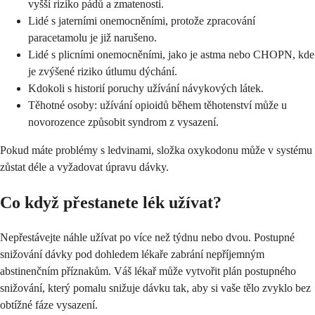
vyšší riziko pádů a zmatenosti.
Lidé s jaterními onemocněními, protože zpracování
paracetamolu je již narušeno.
Lidé s plicními onemocněními, jako je astma nebo CHOPN, kde
je zvýšené riziko útlumu dýchání.
Kdokoli s historií poruchy užívání návykových látek.
Těhotné osoby: užívání opioidů během těhotenství může u
novorozence způsobit syndrom z vysazení.
Pokud máte problémy s ledvinami, složka oxykodonu může v systému
zůstat déle a vyžadovat úpravu dávky.
Co když přestanete lék užívat?
Nepřestávejte náhle užívat po více než týdnu nebo dvou. Postupné
snižování dávky pod dohledem lékaře zabrání nepříjemným
abstinenčním příznakům. Váš lékař může vytvořit plán postupného
snižování, který pomalu snižuje dávku tak, aby si vaše tělo zvyklo bez
obtížné fáze vysazení.