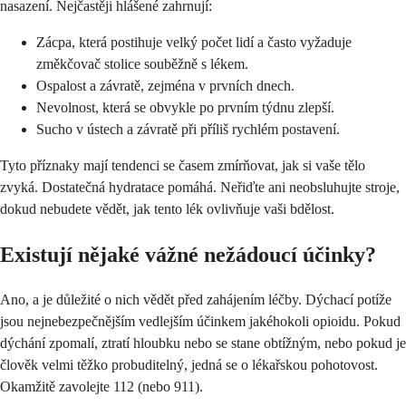
nasazení. Nejčastěji hlášené zahrnují:
Zácpa, která postihuje velký počet lidí a často vyžaduje
změkčovač stolice souběžně s lékem.
Ospalost a závratě, zejména v prvních dnech.
Nevolnost, která se obvykle po prvním týdnu zlepší.
Sucho v ústech a závratě při příliš rychlém postavení.
Tyto příznaky mají tendenci se časem zmírňovat, jak si vaše tělo
zvyká. Dostatečná hydratace pomáhá. Neřiďte ani neobsluhujte stroje,
dokud nebudete vědět, jak tento lék ovlivňuje vaši bdělost.
Existují nějaké vážné nežádoucí účinky?
Ano, a je důležité o nich vědět před zahájením léčby. Dýchací potíže
jsou nejnebezpečnějším vedlejším účinkem jakéhokoli opioidu. Pokud
dýchání zpomalí, ztratí hloubku nebo se stane obtížným, nebo pokud je
člověk velmi těžko probuditelný, jedná se o lékařskou pohotovost.
Okamžitě zavolejte 112 (nebo 911).