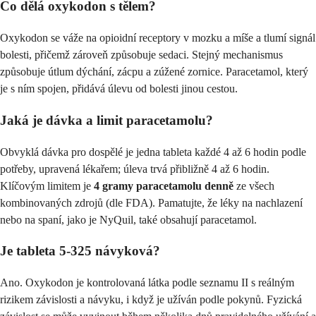
Co dělá oxykodon s tělem?
Oxykodon se váže na opioidní receptory v mozku a míše a tlumí signál
bolesti, přičemž zároveň způsobuje sedaci. Stejný mechanismus
způsobuje útlum dýchání, zácpu a zúžené zornice. Paracetamol, který
je s ním spojen, přidává úlevu od bolesti jinou cestou.
Jaká je dávka a limit paracetamolu?
Obvyklá dávka pro dospělé je jedna tableta každé 4 až 6 hodin podle
potřeby, upravená lékařem; úleva trvá přibližně 4 až 6 hodin.
Klíčovým limitem je
4 gramy paracetamolu denně
ze všech
kombinovaných zdrojů (dle FDA). Pamatujte, že léky na nachlazení
nebo na spaní, jako je NyQuil, také obsahují paracetamol.
Je tableta 5-325 návyková?
Ano. Oxykodon je kontrolovaná látka podle seznamu II s reálným
rizikem závislosti a návyku, i když je užíván podle pokynů. Fyzická