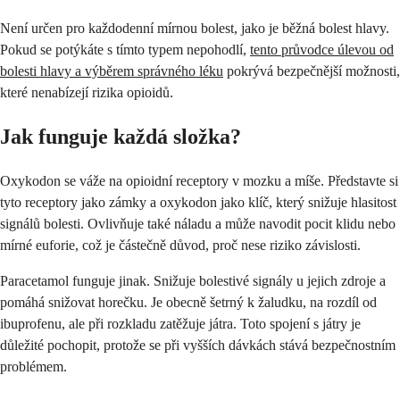
Není určen pro každodenní mírnou bolest, jako je běžná bolest hlavy.
Pokud se potýkáte s tímto typem nepohodlí,
tento průvodce úlevou od
bolesti hlavy a výběrem správného léku
pokrývá bezpečnější možnosti,
které nenabízejí rizika opioidů.
Jak funguje každá složka?
Oxykodon se váže na opioidní receptory v mozku a míše. Představte si
tyto receptory jako zámky a oxykodon jako klíč, který snižuje hlasitost
signálů bolesti. Ovlivňuje také náladu a může navodit pocit klidu nebo
mírné euforie, což je částečně důvod, proč nese riziko závislosti.
Paracetamol funguje jinak. Snižuje bolestivé signály u jejich zdroje a
pomáhá snižovat horečku. Je obecně šetrný k žaludku, na rozdíl od
ibuprofenu, ale při rozkladu zatěžuje játra. Toto spojení s játry je
důležité pochopit, protože se při vyšších dávkách stává bezpečnostním
problémem.