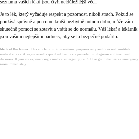
seznamu vašich léků jsou čtyři nejdůležitější věci.
Je to lék, který vyžaduje respekt a pozornost, nikoli strach. Pokud se
používá správně a po co nejkratší nezbytně nutnou dobu, může vám
skutečně pomoci se zotavit a vrátit se do normálu. Váš lékař a lékárník
jsou vašimi nejlepšími partnery, aby se to bezpečně podařilo.
Medical Disclaimer:
This article is for informational purposes only and does not constitute
medical advice. Always consult a qualified healthcare provider for diagnosis and treatment
decisions. If you are experiencing a medical emergency, call 911 or go to the nearest emergency
room immediately.