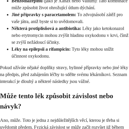
Benzodiazepinů
(jako je Xanax nebo Valium): Tato kombinace
může způsobit život ohrožující útlum dýchání.
Jiné přípravky s paracetamolem:
To zdvojnásobí zátěž pro
vaše játra, aniž byste si to uvědomovali.
Některá protiplísňová a antibiotika:
Léky jako ketokonazol
nebo erytromycin mohou zvýšit hladinu oxykodonu v krvi, čímž
se zvýší nežádoucí účinky.
Léky na epilepsii a rifampicin:
Tyto léky mohou snížit
účinnost oxykodonu.
Pokud užíváte nějaké doplňky stravy, bylinné přípravky nebo jiné léky
na předpis, před zahájením léčby to sdělte svému lékárníkovi. Seznam
interakcí je dlouhý a některé následky jsou vážné.
Může tento lék způsobit závislost nebo
návyk?
Ano, může. Toto je jedna z nejdůležitějších věcí, kterou je třeba si
uvědomit předem. Fyzická závislost se může začít rozvíjet již během