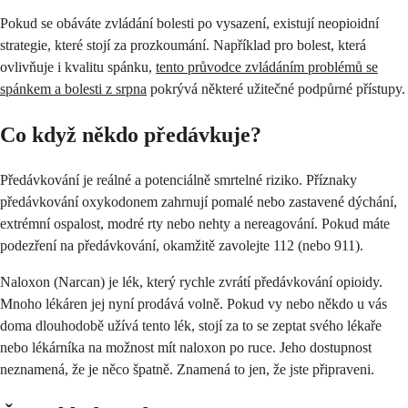
Pokud se obáváte zvládání bolesti po vysazení, existují neopioidní
strategie, které stojí za prozkoumání. Například pro bolest, která
ovlivňuje i kvalitu spánku,
tento průvodce zvládáním problémů se
spánkem a bolesti z srpna
pokrývá některé užitečné podpůrné přístupy.
Co když někdo předávkuje?
Předávkování je reálné a potenciálně smrtelné riziko. Příznaky
předávkování oxykodonem zahrnují pomalé nebo zastavené dýchání,
extrémní ospalost, modré rty nebo nehty a nereagování. Pokud máte
podezření na předávkování, okamžitě zavolejte 112 (nebo 911).
Naloxon (Narcan) je lék, který rychle zvrátí předávkování opioidy.
Mnoho lékáren jej nyní prodává volně. Pokud vy nebo někdo u vás
doma dlouhodobě užívá tento lék, stojí za to se zeptat svého lékaře
nebo lékárníka na možnost mít naloxon po ruce. Jeho dostupnost
neznamená, že je něco špatně. Znamená to jen, že jste připraveni.