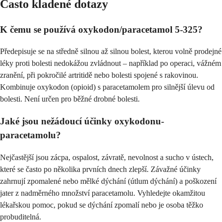
Často kladené dotazy
K čemu se používá oxykodon/paracetamol 5-325?
Předepisuje se na středně silnou až silnou bolest, kterou volně prodejné
léky proti bolesti nedokážou zvládnout – například po operaci, vážném
zranění, při pokročilé artritidě nebo bolesti spojené s rakovinou.
Kombinuje oxykodon (opioid) s paracetamolem pro silnější úlevu od
bolesti. Není určen pro běžné drobné bolesti.
Jaké jsou nežádoucí účinky oxykodonu-
paracetamolu?
Nejčastější jsou zácpa, ospalost, závratě, nevolnost a sucho v ústech,
které se často po několika prvních dnech zlepší. Závažné účinky
zahrnují zpomalené nebo mělké dýchání (útlum dýchání) a poškození
jater z nadměrného množství paracetamolu. Vyhledejte okamžitou
lékařskou pomoc, pokud se dýchání zpomalí nebo je osoba těžko
probuditelná.