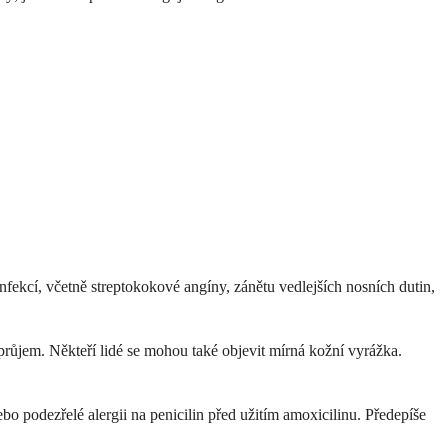
fekcí, včetně streptokokové angíny, zánětu vedlejších nosních dutin,
a průjem. Někteří lidé se mohou také objevit mírná kožní vyrážka.
o podezřelé alergii na penicilin před užitím amoxicilinu. Předepíše