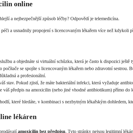
ilin online
ychlejší a nejbezpečnější způsob léčby? Odpovědí je telemedicína.
péči a usnadnily propojení s licencovaným lékařem více než kdykoli p
bu a objednáte si virtuální schůzku, která je často k dispozici ještě t
počítače se spojíte s licencovaným lékařem nebo zdravotní sestrou. Bud
důkladná a profesionální.
š stav. Pokud zjistí, že máte bakteriální infekci, která vyžaduje antibi
e váš předpis na amoxicilin (nebo jiné vhodné antibiotikum) přímo do 
ohodlí, které hledáte, v kombinaci s nezbytným lékařským dohledem, kte
line lékáren
 prodávají
amoxicilin bez předpisu
. Tyto stránky nejsou legitimní léká