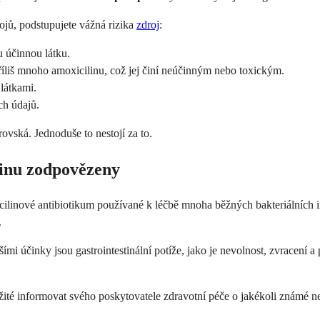
ojů, podstupujete vážná rizika
zdroj
:
u účinnou látku.
íliš mnoho amoxicilinu, což jej činí neúčinným nebo toxickým.
látkami.
ch údajů.
vská. Jednoduše to nestojí za to.
linu zodpovězeny
cilinové antibiotikum používané k léčbě mnoha běžných bakteriálních in
.
šími účinky jsou gastrointestinální potíže, jako je nevolnost, zvracení 
ité informovat svého poskytovatele zdravotní péče o jakékoli známé neb