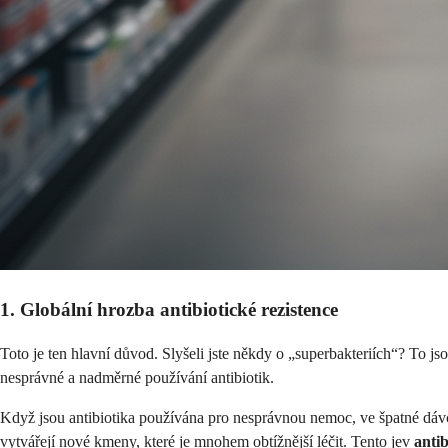
1. Globální hrozba antibiotické rezistence
Toto je ten hlavní důvod. Slyšeli jste někdy o „superbakteriích“? To js
nesprávné a nadměrné používání antibiotik.
Když jsou antibiotika používána pro nesprávnou nemoc, ve špatné dávce,
vytvářejí nové kmeny, které je mnohem obtížnější léčit. Tento jev
antib