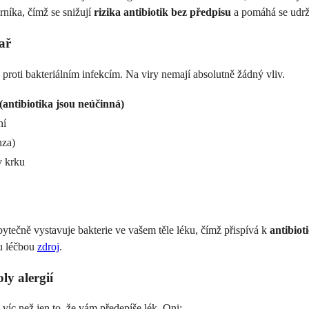
rníka, čímž se snižují
rizika antibiotik bez předpisu
a pomáhá se udrže
ař
e proti bakteriálním infekcím. Na viry nemají absolutně žádný vliv.
(antibiotika jsou neúčinná)
ní
nza)
v krku
ytečně vystavuje bakterie ve vašem těle léku, čímž přispívá k
antibiot
ou léčbou
zdroj
.
ly alergií
víc než jen to, že vám předepíše lék. Oni: