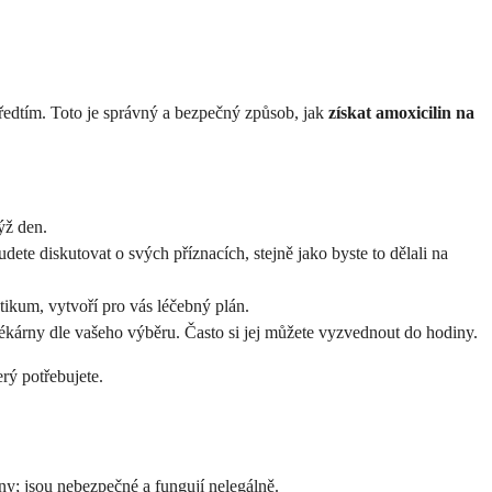
ředtím. Toto je správný a bezpečný způsob, jak
získat amoxicilin na
ýž den.
ete diskutovat o svých příznacích, stejně jako byste to dělali na
otikum, vytvoří pro vás léčebný plán.
lékárny dle vašeho výběru. Často si jej můžete vyzvednout do hodiny.
rý potřebujete.
rny; jsou nebezpečné a fungují nelegálně.