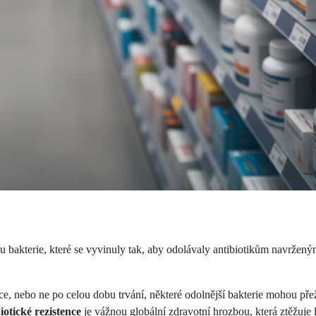
ou bakterie, které se vyvinuly tak, aby odolávaly antibiotikům navržený
 nebo ne po celou dobu trvání, některé odolnější bakterie mohou přežít.
iotické rezistence
je vážnou globální zdravotní hrozbou, která ztěžuje 