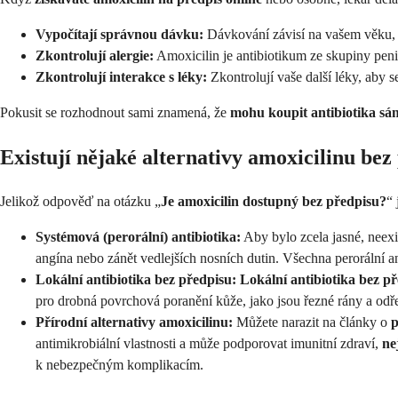
Vypočítají správnou dávku:
Dávkování závisí na vašem věku, h
Zkontrolují alergie:
Amoxicilin je antibiotikum ze skupiny penic
Zkontrolují interakce s léky:
Zkontrolují vaše další léky, aby s
Pokusit se rozhodnout sami znamená, že
mohu koupit antibiotika sá
Existují nějaké alternativy amoxicilinu bez
Jelikož odpověď na otázku „
Je amoxicilin dostupný bez předpisu?
“ 
Systémová (perorální) antibiotika:
Aby bylo zcela jasné, neex
angína nebo zánět vedlejších nosních dutin. Všechna perorální an
Lokální antibiotika bez předpisu:
Lokální antibiotika bez p
pro drobná povrchová poranění kůže, jako jsou řezné rány a odřen
Přírodní alternativy amoxicilinu:
Můžete narazit na články o
p
antimikrobiální vlastnosti a může podporovat imunitní zdraví,
ne
k nebezpečným komplikacím.