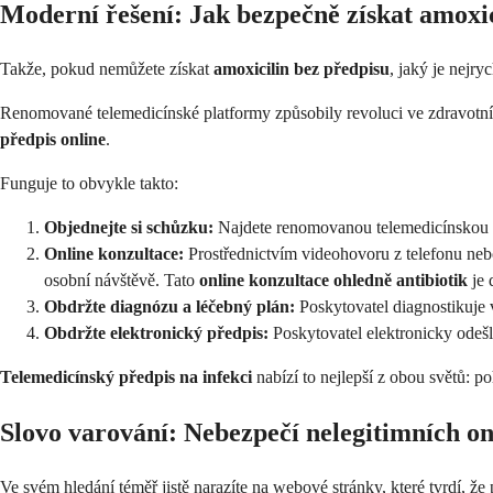
Moderní řešení: Jak bezpečně získat amoxic
Takže, pokud nemůžete získat
amoxicilin bez předpisu
, jaký je nejr
Renomované telemedicínské platformy způsobily revoluci ve zdravotní 
předpis online
.
Funguje to obvykle takto:
Objednejte si schůzku:
Najdete renomovanou telemedicínskou služ
Online konzultace:
Prostřednictvím videohovoru z telefonu nebo 
osobní návštěvě. Tato
online konzultace ohledně antibiotik
je 
Obdržte diagnózu a léčebný plán:
Poskytovatel diagnostikuje vá
Obdržte elektronický předpis:
Poskytovatel elektronicky odešl
Telemedicínský předpis na infekci
nabízí to nejlepší z obou světů: p
Slovo varování: Nebezpečí nelegitimních on
Ve svém hledání téměř jistě narazíte na webové stránky, které tvrdí, že