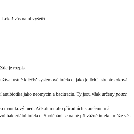
 Lékař vás na ni vyšetří.
Zde je rozpis.
 užívat ústně k léčbě systémové infekce, jako je IMC, streptokoková
 antibiotika jako neomycin a bacitracin. Ty jsou však určeny
pouze
nebo manukový med. Ačkoli mnoho přírodních sloučenin má
vní bakteriální infekce. Spoléhání se na ně při vážné infekci může vést