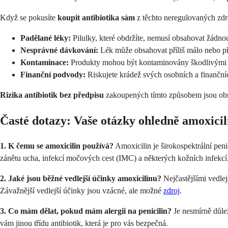
Když se pokusíte
koupit antibiotika sám
z těchto neregulovaných zdr
Padělané léky:
Pilulky, které obdržíte, nemusí obsahovat žádno
Nesprávné dávkování:
Lék může obsahovat příliš málo nebo př
Kontaminace:
Produkty mohou být kontaminovány škodlivými 
Finanční podvody:
Riskujete krádež svých osobních a finanční
Rizika antibiotik bez předpisu
zakoupených tímto způsobem jsou obro
Časté dotazy: Vaše otázky ohledně amoxici
1. K čemu se amoxicilin používá?
Amoxicilin je širokospektrální peni
zánětu ucha, infekcí močových cest (IMC) a některých kožních infekcí
2. Jaké jsou běžné vedlejší účinky amoxicilinu?
Nejčastějšími vedlej
Závažnější vedlejší účinky jsou vzácné, ale možné
zdroj
.
3. Co mám dělat, pokud mám alergii na penicilin?
Je nesmírně důlež
vám jinou třídu antibiotik, která je pro vás bezpečná.