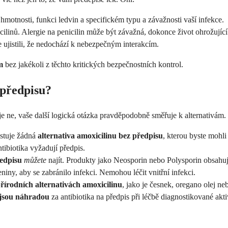
motnosti, funkci ledvin a specifickém typu a závažnosti vaší infekce.
ilinů. Alergie na penicilin může být závažná, dokonce život ohrožující.
e ujistili, že nedochází k nebezpečným interakcím.
m
bez jakékoli z těchto kritických bezpečnostních kontrol.
 předpisu?
je ne, vaše další logická otázka pravděpodobně směřuje k alternativám. 
istuje žádná
alternativa amoxicilinu bez předpisu
, kterou byste mohli
tibiotika vyžadují předpis.
ředpisu
můžete
najít. Produkty jako Neosporin nebo Polysporin obsahují
iny, aby se zabránilo infekci. Nemohou léčit vnitřní infekci.
řírodních alternativách amoxicilinu
, jako je česnek, oregano olej 
jsou náhradou
za antibiotika na předpis při léčbě diagnostikované akti