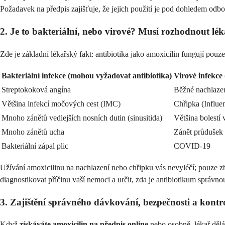
Požadavek na předpis zajišťuje, že jejich použití je pod dohledem odbo
2. Je to bakteriální, nebo virové? Musí rozhodnout lék
Zde je základní lékařský fakt: antibiotika jako amoxicilin fungují pouz
Bakteriální infekce (mohou vyžadovat antibiotika)
Virové infekce 
Streptokoková angína
Běžné nachlaze
Většina infekcí močových cest (IMC)
Chřipka (Influe
Mnoho zánětů vedlejších nosních dutin (sinusitida)
Většina bolestí 
Mnoho zánětů ucha
Zánět průdušek
Bakteriální zápal plic
COVID-19
Užívání amoxicilinu na nachlazení nebo chřipku vás nevyléčí; pouze zb
diagnostikovat příčinu vaší nemoci a určit, zda je antibiotikum správn
3. Zajištění správného dávkování, bezpečnosti a kontro
Když
získáváte amoxicilin na předpis online
nebo osobně, lékař dělá 