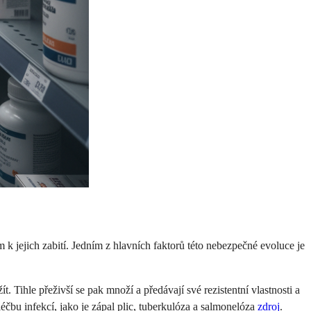
m k jejich zabití. Jedním z hlavních faktorů této nebezpečné evoluce je
 Tihle přeživší se pak množí a předávají své rezistentní vlastnosti a
léčbu infekcí, jako je zápal plic, tuberkulóza a salmonelóza
zdroj
.