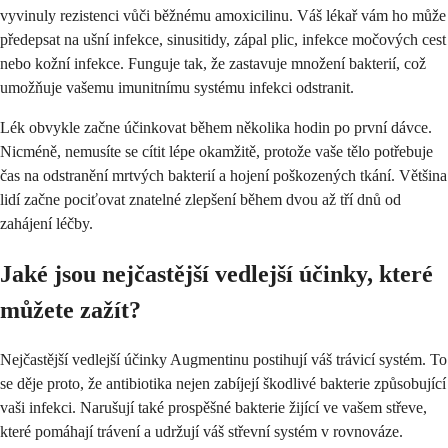
vyvinuly rezistenci vůči běžnému amoxicilinu. Váš lékař vám ho může
předepsat na ušní infekce, sinusitidy, zápal plic, infekce močových cest
nebo kožní infekce. Funguje tak, že zastavuje množení bakterií, což
umožňuje vašemu imunitnímu systému infekci odstranit.
Lék obvykle začne účinkovat během několika hodin po první dávce.
Nicméně, nemusíte se cítit lépe okamžitě, protože vaše tělo potřebuje
čas na odstranění mrtvých bakterií a hojení poškozených tkání. Většina
lidí začne pociťovat znatelné zlepšení během dvou až tří dnů od
zahájení léčby.
Jaké jsou nejčastější vedlejší účinky, které
můžete zažít?
Nejčastější vedlejší účinky Augmentinu postihují váš trávicí systém. To
se děje proto, že antibiotika nejen zabíjejí škodlivé bakterie způsobující
vaši infekci. Narušují také prospěšné bakterie žijící ve vašem střeve,
které pomáhají trávení a udržují váš střevní systém v rovnováze.