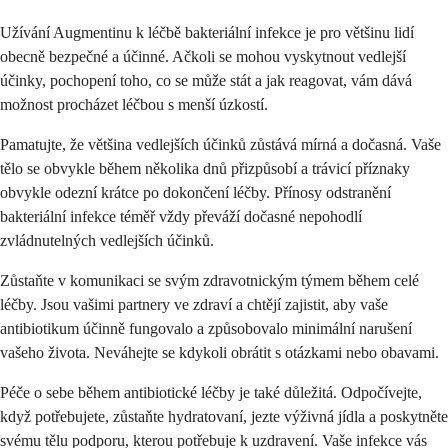
Užívání Augmentinu k léčbě bakteriální infekce je pro většinu lidí
obecně bezpečné a účinné. Ačkoli se mohou vyskytnout vedlejší
účinky, pochopení toho, co se může stát a jak reagovat, vám dává
možnost procházet léčbou s menší úzkostí.
Pamatujte, že většina vedlejších účinků zůstává mírná a dočasná. Vaše
tělo se obvykle během několika dnů přizpůsobí a trávicí příznaky
obvykle odezní krátce po dokončení léčby. Přínosy odstranění
bakteriální infekce téměř vždy převáží dočasné nepohodlí
zvládnutelných vedlejších účinků.
Zůstaňte v komunikaci se svým zdravotnickým týmem během celé
léčby. Jsou vašimi partnery ve zdraví a chtějí zajistit, aby vaše
antibiotikum účinně fungovalo a způsobovalo minimální narušení
vašeho života. Neváhejte se kdykoli obrátit s otázkami nebo obavami.
Péče o sebe během antibiotické léčby je také důležitá. Odpočívejte,
když potřebujete, zůstaňte hydratovaní, jezte výživná jídla a poskytněte
svému tělu podporu, kterou potřebuje k uzdravení. Vaše infekce vás