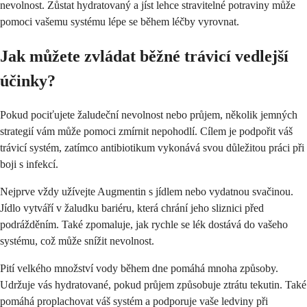
nevolnost. Zůstat hydratovaný a jíst lehce stravitelné potraviny může
pomoci vašemu systému lépe se během léčby vyrovnat.
Jak můžete zvládat běžné trávicí vedlejší
účinky?
Pokud pociťujete žaludeční nevolnost nebo průjem, několik jemných
strategií vám může pomoci zmírnit nepohodlí. Cílem je podpořit váš
trávicí systém, zatímco antibiotikum vykonává svou důležitou práci při
boji s infekcí.
Nejprve vždy užívejte Augmentin s jídlem nebo vydatnou svačinou.
Jídlo vytváří v žaludku bariéru, která chrání jeho sliznici před
podrážděním. Také zpomaluje, jak rychle se lék dostává do vašeho
systému, což může snížit nevolnost.
Pití velkého množství vody během dne pomáhá mnoha způsoby.
Udržuje vás hydratované, pokud průjem způsobuje ztrátu tekutin. Také
pomáhá proplachovat váš systém a podporuje vaše ledviny při