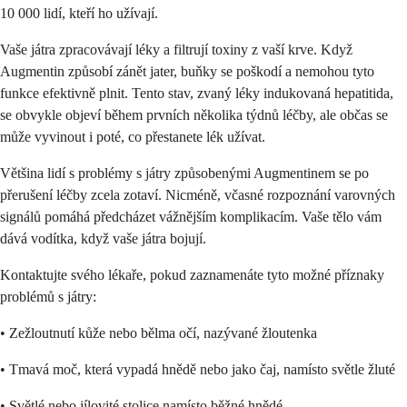
10 000 lidí, kteří ho užívají.
Vaše játra zpracovávají léky a filtrují toxiny z vaší krve. Když
Augmentin způsobí zánět jater, buňky se poškodí a nemohou tyto
funkce efektivně plnit. Tento stav, zvaný léky indukovaná hepatitida,
se obvykle objeví během prvních několika týdnů léčby, ale občas se
může vyvinout i poté, co přestanete lék užívat.
Většina lidí s problémy s játry způsobenými Augmentinem se po
přerušení léčby zcela zotaví. Nicméně, včasné rozpoznání varovných
signálů pomáhá předcházet vážnějším komplikacím. Vaše tělo vám
dává vodítka, když vaše játra bojují.
Kontaktujte svého lékaře, pokud zaznamenáte tyto možné příznaky
problémů s játry:
• Zežloutnutí kůže nebo bělma očí, nazývané žloutenka
• Tmavá moč, která vypadá hnědě nebo jako čaj, namísto světle žluté
• Světlé nebo jílovité stolice namísto běžné hnědé