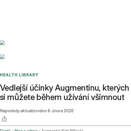
Benchmarks
Stories
FAQ
Sign up / Log in
HEALTH LIBRARY
Vedlejší účinky Augmentinu, kterých
si můžete během užívání všimnout
Naposledy aktualizováno
8. února 2026
Domů
Blog o zdraví
Augmentin Side Effects