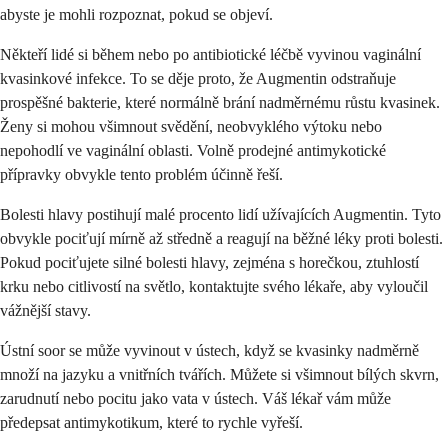
abyste je mohli rozpoznat, pokud se objeví.
Někteří lidé si během nebo po antibiotické léčbě vyvinou vaginální
kvasinkové infekce. To se děje proto, že Augmentin odstraňuje
prospěšné bakterie, které normálně brání nadměrnému růstu kvasinek.
Ženy si mohou všimnout svědění, neobvyklého výtoku nebo
nepohodlí ve vaginální oblasti. Volně prodejné antimykotické
přípravky obvykle tento problém účinně řeší.
Bolesti hlavy postihují malé procento lidí užívajících Augmentin. Tyto
obvykle pociťují mírně až středně a reagují na běžné léky proti bolesti.
Pokud pociťujete silné bolesti hlavy, zejména s horečkou, ztuhlostí
krku nebo citlivostí na světlo, kontaktujte svého lékaře, aby vyloučil
vážnější stavy.
Ústní soor se může vyvinout v ústech, když se kvasinky nadměrně
množí na jazyku a vnitřních tvářích. Můžete si všimnout bílých skvrn,
zarudnutí nebo pocitu jako vata v ústech. Váš lékař vám může
předepsat antimykotikum, které to rychle vyřeší.