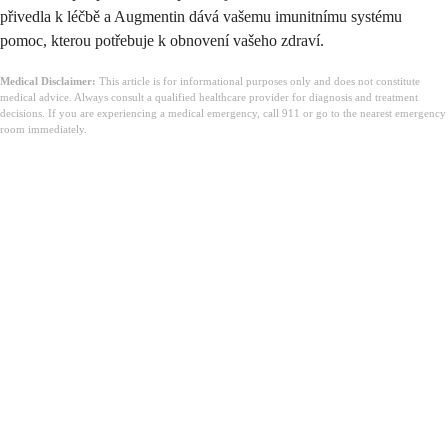
přivedla k léčbě a Augmentin dává vašemu imunitnímu systému
pomoc, kterou potřebuje k obnovení vašeho zdraví.
Medical Disclaimer:
This article is for informational purposes only and does not constitute
medical advice. Always consult a qualified healthcare provider for diagnosis and treatment
decisions. If you are experiencing a medical emergency, call 911 or go to the nearest emergency
room immediately.