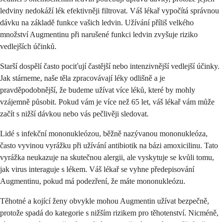
ledviny nedokáží lék efektivněji filtrovat. Váš lékař vypočítá správnou
dávku na základě funkce vašich ledvin. Užívání příliš velkého
množství Augmentinu při narušené funkci ledvin zvyšuje riziko
vedlejších účinků.
Starší dospělí často pociťují častější nebo intenzivnější vedlejší účinky.
Jak stárneme, naše těla zpracovávají léky odlišně a je
pravděpodobnější, že budeme užívat více léků, které by mohly
vzájemně působit. Pokud vám je více než 65 let, váš lékař vám může
začít s nižší dávkou nebo vás pečlivěji sledovat.
Lidé s infekční mononukleózou, běžně nazývanou mononukleóza,
často vyvinou vyrážku při užívání antibiotik na bázi amoxicilinu. Tato
vyrážka neukazuje na skutečnou alergii, ale vyskytuje se kvůli tomu,
jak virus interaguje s lékem. Váš lékař se vyhne předepisování
Augmentinu, pokud má podezření, že máte mononukleózu.
Těhotné a kojící ženy obvykle mohou Augmentin užívat bezpečně,
protože spadá do kategorie s nižším rizikem pro těhotenství. Nicméně,