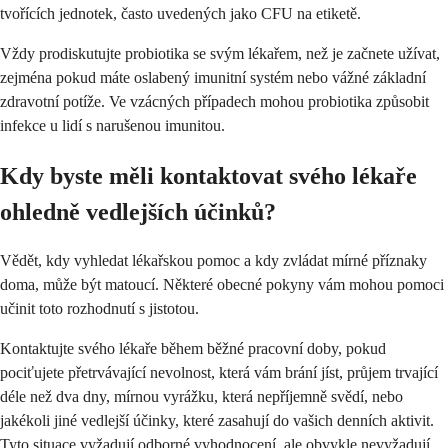
tvořících jednotek, často uvedených jako CFU na etiketě.
Vždy prodiskutujte probiotika se svým lékařem, než je začnete užívat,
zejména pokud máte oslabený imunitní systém nebo vážné základní
zdravotní potíže. Ve vzácných případech mohou probiotika způsobit
infekce u lidí s narušenou imunitou.
Kdy byste měli kontaktovat svého lékaře
ohledně vedlejších účinků?
Vědět, kdy vyhledat lékařskou pomoc a kdy zvládat mírné příznaky
doma, může být matoucí. Některé obecné pokyny vám mohou pomoci
učinit toto rozhodnutí s jistotou.
Kontaktujte svého lékaře během běžné pracovní doby, pokud
pociťujete přetrvávající nevolnost, která vám brání jíst, průjem trvající
déle než dva dny, mírnou vyrážku, která nepříjemně svědí, nebo
jakékoli jiné vedlejší účinky, které zasahují do vašich denních aktivit.
Tyto situace vyžadují odborné vyhodnocení, ale obvykle nevyžadují