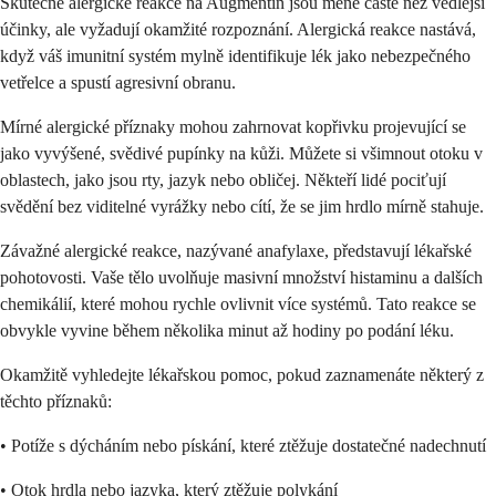
Skutečné alergické reakce na Augmentin jsou méně časté než vedlejší
účinky, ale vyžadují okamžité rozpoznání. Alergická reakce nastává,
když váš imunitní systém mylně identifikuje lék jako nebezpečného
vetřelce a spustí agresivní obranu.
Mírné alergické příznaky mohou zahrnovat kopřivku projevující se
jako vyvýšené, svědivé pupínky na kůži. Můžete si všimnout otoku v
oblastech, jako jsou rty, jazyk nebo obličej. Někteří lidé pociťují
svědění bez viditelné vyrážky nebo cítí, že se jim hrdlo mírně stahuje.
Závažné alergické reakce, nazývané anafylaxe, představují lékařské
pohotovosti. Vaše tělo uvolňuje masivní množství histaminu a dalších
chemikálií, které mohou rychle ovlivnit více systémů. Tato reakce se
obvykle vyvine během několika minut až hodiny po podání léku.
Okamžitě vyhledejte lékařskou pomoc, pokud zaznamenáte některý z
těchto příznaků:
• Potíže s dýcháním nebo pískání, které ztěžuje dostatečné nadechnutí
• Otok hrdla nebo jazyka, který ztěžuje polykání