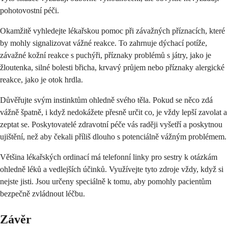
pohotovostní péči.
Okamžitě vyhledejte lékařskou pomoc při závažných příznacích, které
by mohly signalizovat vážné reakce. To zahrnuje dýchací potíže,
závažné kožní reakce s puchýři, příznaky problémů s játry, jako je
žloutenka, silné bolesti břicha, krvavý průjem nebo příznaky alergické
reakce, jako je otok hrdla.
Důvěřujte svým instinktům ohledně svého těla. Pokud se něco zdá
vážně špatně, i když nedokážete přesně určit co, je vždy lepší zavolat a
zeptat se. Poskytovatelé zdravotní péče vás raději vyšetří a poskytnou
ujištění, než aby čekali příliš dlouho s potenciálně vážným problémem.
Většina lékařských ordinací má telefonní linky pro sestry k otázkám
ohledně léků a vedlejších účinků. Využívejte tyto zdroje vždy, když si
nejste jisti. Jsou určeny speciálně k tomu, aby pomohly pacientům
bezpečně zvládnout léčbu.
Závěr