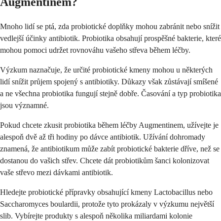
Augmentinem?
Mnoho lidí se ptá, zda probiotické doplňky mohou zabránit nebo snížit
vedlejší účinky antibiotik. Probiotika obsahují prospěšné bakterie, které
mohou pomoci udržet rovnováhu vašeho střeva během léčby.
Výzkum naznačuje, že určité probiotické kmeny mohou u některých
lidí snížit průjem spojený s antibiotiky. Důkazy však zůstávají smíšené
a ne všechna probiotika fungují stejně dobře. Časování a typ probiotika
jsou významné.
Pokud chcete zkusit probiotika během léčby Augmentinem, užívejte je
alespoň dvě až tři hodiny po dávce antibiotik. Užívání dohromady
znamená, že antibiotikum může zabít probiotické bakterie dříve, než se
dostanou do vašich střev. Chcete dát probiotikům šanci kolonizovat
vaše střevo mezi dávkami antibiotik.
Hledejte probiotické přípravky obsahující kmeny Lactobacillus nebo
Saccharomyces boulardii, protože tyto prokázaly v výzkumu největší
slib. Vybírejte produkty s alespoň několika miliardami kolonie