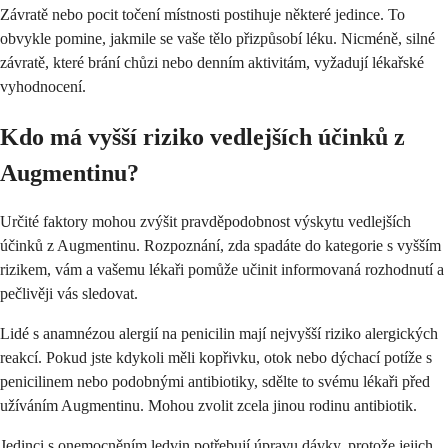
Závratě nebo pocit točení místnosti postihuje některé jedince. To
obvykle pomine, jakmile se vaše tělo přizpůsobí léku. Nicméně, silné
závratě, které brání chůzi nebo denním aktivitám, vyžadují lékařské
vyhodnocení.
Kdo má vyšší riziko vedlejších účinků z
Augmentinu?
Určité faktory mohou zvýšit pravděpodobnost výskytu vedlejších
účinků z Augmentinu. Rozpoznání, zda spadáte do kategorie s vyšším
rizikem, vám a vašemu lékaři pomůže učinit informovaná rozhodnutí a
pečlivěji vás sledovat.
Lidé s anamnézou alergií na penicilin mají nejvyšší riziko alergických
reakcí. Pokud jste kdykoli měli kopřivku, otok nebo dýchací potíže s
penicilinem nebo podobnými antibiotiky, sdělte to svému lékaři před
užíváním Augmentinu. Mohou zvolit zcela jinou rodinu antibiotik.
Jedinci s onemocněním ledvin potřebují úpravu dávky, protože jejich