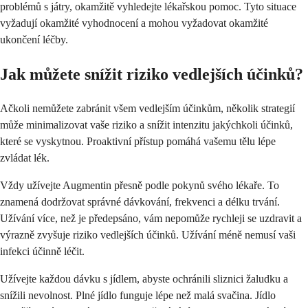
problémů s játry, okamžitě vyhledejte lékařskou pomoc. Tyto situace
vyžadují okamžité vyhodnocení a mohou vyžadovat okamžité
ukončení léčby.
Jak můžete snížit riziko vedlejších účinků?
Ačkoli nemůžete zabránit všem vedlejším účinkům, několik strategií
může minimalizovat vaše riziko a snížit intenzitu jakýchkoli účinků,
které se vyskytnou. Proaktivní přístup pomáhá vašemu tělu lépe
zvládat lék.
Vždy užívejte Augmentin přesně podle pokynů svého lékaře. To
znamená dodržovat správné dávkování, frekvenci a délku trvání.
Užívání více, než je předepsáno, vám nepomůže rychleji se uzdravit a
výrazně zvyšuje riziko vedlejších účinků. Užívání méně nemusí vaši
infekci účinně léčit.
Užívejte každou dávku s jídlem, abyste ochránili sliznici žaludku a
snížili nevolnost. Plné jídlo funguje lépe než malá svačina. Jídlo