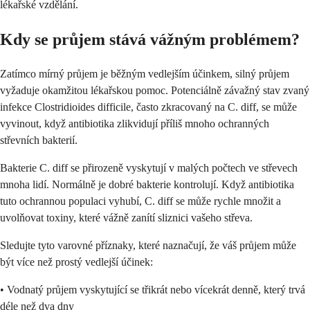
lékařské vzdělání.
Kdy se průjem stává vážným problémem?
Zatímco mírný průjem je běžným vedlejším účinkem, silný průjem
vyžaduje okamžitou lékařskou pomoc. Potenciálně závažný stav zvaný
infekce Clostridioides difficile, často zkracovaný na C. diff, se může
vyvinout, když antibiotika zlikvidují příliš mnoho ochranných
střevních bakterií.
Bakterie C. diff se přirozeně vyskytují v malých počtech ve střevech
mnoha lidí. Normálně je dobré bakterie kontrolují. Když antibiotika
tuto ochrannou populaci vyhubí, C. diff se může rychle množit a
uvolňovat toxiny, které vážně zanítí sliznici vašeho střeva.
Sledujte tyto varovné příznaky, které naznačují, že váš průjem může
být více než prostý vedlejší účinek:
• Vodnatý průjem vyskytující se třikrát nebo vícekrát denně, který trvá
déle než dva dny