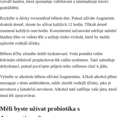
vytváří bariéru, která zpomaluje vstřebávání a minimalizuje trávicí
podráždění.
Rozložte si dávky rovnoměrně během dne. Pokud užíváte Augmentin
dvakrát denně, zkuste ho užívat každých 12 hodin. Třikrát denně
znamená každých osm hodin. Konzistentní načasování udržuje stabilní
hladinu léku ve vašem těle a snižuje riziko vrcholů, které by mohly
způsobit vedlejší účinky.
Během léčby zůstaňte dobře hydratovaní. Voda pomáhá vašim
ledvinám efektivně proplachovat lék vaším systémem. Také zabraňuje
dehydrataci, pokud pociťujete průjem nebo sníženou chuť k jídlu.
Vyhněte se alkoholu během užívání Augmentinu. Ačkoli alkohol přímo
nereaguje s tímto antibiotikem, může zhoršit vedlejší účinky, jako je
nevolnost a žaludeční nevolnost. Alkohol také zatěžuje vaše játra, která
musí lék zpracovávat.
Měli byste užívat probiotika s