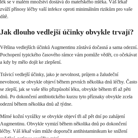
lék se v malém množství dostává do mateřského mléka. Váš lékař
zváží přínosy léčby vaší infekce oproti minimálním rizikům pro vaše
dítě.
Jak dlouho vedlejší účinky obvykle trvají?
Většina vedlejších účinků Augmentinu zůstává dočasná a sama odezní.
Pochopení typického časového rámce vám pomůže vědět, co očekávat
a kdy by mělo dojít ke zlepšení.
Trávicí vedlejší účinky, jako je nevolnost, průjem a žaludeční
nevolnost, se obvykle objeví během prvních několika dnů léčby. Často
se zlepší, jak se vaše tělo přizpůsobí léku, obvykle během tří až pěti
dnů. Po dokončení antibiotického kurzu tyto příznaky obvykle zcela
odezní během několika dnů až týdne.
Mírné kožní vyrážky se obvykle objeví tři až pět dní po zahájení
Augmentinu. Obvykle vymizí během několika dnů po dokončení
léčby. Váš lékař vám může doporučit antihistaminikum ke snížení