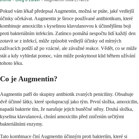
Pokud vám lékař předepsal Augmentin, možná se ptáte, jaké vedlejší
účinky očekávat. Augmentin je široce používané antibiotikum, které
kombinuje amoxicilin s kyselinou klavulanovou k účinnějšímu boji
proti bakteriálním infekcím. Zatímco pomáhá nespočtu lidí každý den
zotavit se z infekcí, může způsobit vedlejší účinky od mírných
zažívacích potíží až po vzácné, ale závažné reakce. Vědět, co se může
stát a kdy vyhledat pomoc, vám může poskytnout klid během užívání
tohoto léku.
Co je Augmentin?
Augmentin patří do skupiny antibiotik zvaných peniciliny. Obsahuje
dvě účinné látky, které spolupracují jako tým. První složka, amoxicilin,
napadá bakterie tím, že narušuje jejich buněčné stěny. Druhá složka,
kyselina klavulanová, chrání amoxicilin před zničením určitými
bakteriálními enzymy.
Tato kombinace činí Augmentin účinným proti bakteriím, které si