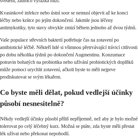
svědění, zatímco vyrážka mizí.
Kvasinkové infekce nebo ústní soor se nemusí objevit až ke konci
léčby nebo krátce po jejím dokončení. Jakmile jsou léčeny
antimykotiky, tyto stavy obvykle zmizí během jednoho až dvou týdnů.
Vaše populace střevních bakterií potřebuje čas na zotavení po
antibiotické léčbě. Někteří lidé si všimnou přetrvávající trávicí citlivosti
po dobu několika týdnů po dokončení Augmentinu. Konzumace
potravin bohatých na probiotika nebo užívání probiotických doplňků
může pomoci urychlit zotavení, ačkoli byste to měli nejprve
prodiskutovat se svým lékařem.
Co byste měli dělat, pokud vedlejší účinky
působí nesnesitelně?
Někdy vedlejší účinky působí příliš nepříjemně, než aby je bylo možné
tolerovat po celý léčebný kurz. Možná se ptáte, zda byste měli přestat
lék užívat nebo překonat nepohodlí.