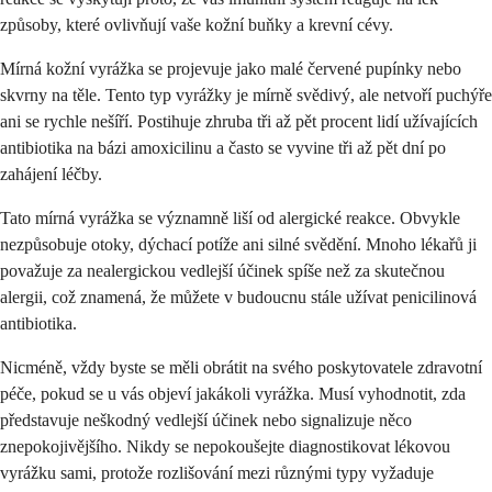
způsoby, které ovlivňují vaše kožní buňky a krevní cévy.
Mírná kožní vyrážka se projevuje jako malé červené pupínky nebo
skvrny na těle. Tento typ vyrážky je mírně svědivý, ale netvoří puchýře
ani se rychle nešíří. Postihuje zhruba tři až pět procent lidí užívajících
antibiotika na bázi amoxicilinu a často se vyvine tři až pět dní po
zahájení léčby.
Tato mírná vyrážka se významně liší od alergické reakce. Obvykle
nezpůsobuje otoky, dýchací potíže ani silné svědění. Mnoho lékařů ji
považuje za nealergickou vedlejší účinek spíše než za skutečnou
alergii, což znamená, že můžete v budoucnu stále užívat penicilinová
antibiotika.
Nicméně, vždy byste se měli obrátit na svého poskytovatele zdravotní
péče, pokud se u vás objeví jakákoli vyrážka. Musí vyhodnotit, zda
představuje neškodný vedlejší účinek nebo signalizuje něco
znepokojivějšího. Nikdy se nepokoušejte diagnostikovat lékovou
vyrážku sami, protože rozlišování mezi různými typy vyžaduje