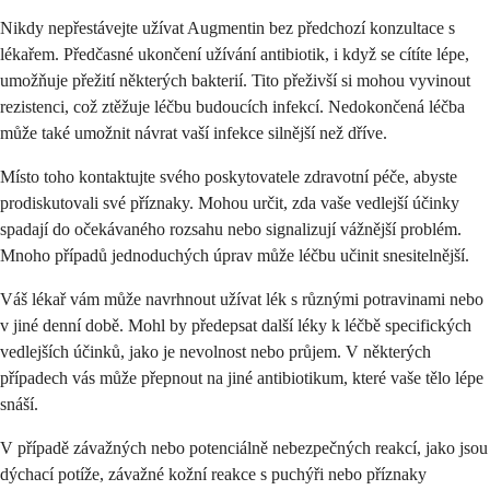
Nikdy nepřestávejte užívat Augmentin bez předchozí konzultace s
lékařem. Předčasné ukončení užívání antibiotik, i když se cítíte lépe,
umožňuje přežití některých bakterií. Tito přeživší si mohou vyvinout
rezistenci, což ztěžuje léčbu budoucích infekcí. Nedokončená léčba
může také umožnit návrat vaší infekce silnější než dříve.
Místo toho kontaktujte svého poskytovatele zdravotní péče, abyste
prodiskutovali své příznaky. Mohou určit, zda vaše vedlejší účinky
spadají do očekávaného rozsahu nebo signalizují vážnější problém.
Mnoho případů jednoduchých úprav může léčbu učinit snesitelnější.
Váš lékař vám může navrhnout užívat lék s různými potravinami nebo
v jiné denní době. Mohl by předepsat další léky k léčbě specifických
vedlejších účinků, jako je nevolnost nebo průjem. V některých
případech vás může přepnout na jiné antibiotikum, které vaše tělo lépe
snáší.
V případě závažných nebo potenciálně nebezpečných reakcí, jako jsou
dýchací potíže, závažné kožní reakce s puchýři nebo příznaky