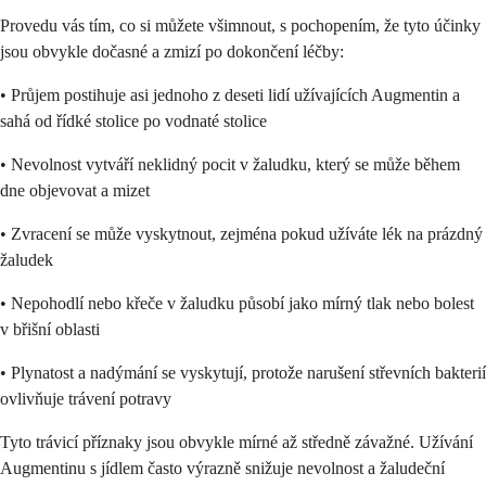
Provedu vás tím, co si můžete všimnout, s pochopením, že tyto účinky
jsou obvykle dočasné a zmizí po dokončení léčby:
• Průjem postihuje asi jednoho z deseti lidí užívajících Augmentin a
sahá od řídké stolice po vodnaté stolice
• Nevolnost vytváří neklidný pocit v žaludku, který se může během
dne objevovat a mizet
• Zvracení se může vyskytnout, zejména pokud užíváte lék na prázdný
žaludek
• Nepohodlí nebo křeče v žaludku působí jako mírný tlak nebo bolest
v břišní oblasti
• Plynatost a nadýmání se vyskytují, protože narušení střevních bakterií
ovlivňuje trávení potravy
Tyto trávicí příznaky jsou obvykle mírné až středně závažné. Užívání
Augmentinu s jídlem často výrazně snižuje nevolnost a žaludeční