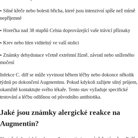
• Silné křeče nebo bolesti břicha, které jsou intenzivní spíše než mírně
nepříjemné
• Horečka nad 38 stupňů Celsia doprovázející vaše trávicí příznaky
• Krev nebo hlen viditelný ve vaší stolici
• Známky dehydratace včetně extrémní žízně, závratí nebo sníženého
močení
Infekce C. diff se může vyvinout během léčby nebo dokonce několik
týdnů po dokončení Augmentinu. Pokud kdykoli zažijete silný průjem,
okamžitě kontaktujte svého lékaře. Tento stav vyžaduje specifické
testování a léčbu odlišnou od původního antibiotika.
Jaké jsou známky alergické reakce na
Augmentin?