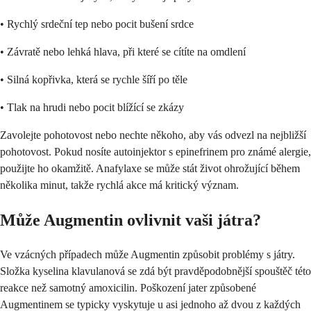
• Rychlý srdeční tep nebo pocit bušení srdce
• Závratě nebo lehká hlava, při které se cítíte na omdlení
• Silná kopřivka, která se rychle šíří po těle
• Tlak na hrudi nebo pocit blížící se zkázy
Zavolejte pohotovost nebo nechte někoho, aby vás odvezl na nejbližší
pohotovost. Pokud nosíte autoinjektor s epinefrinem pro známé alergie,
použijte ho okamžitě. Anafylaxe se může stát život ohrožující během
několika minut, takže rychlá akce má kritický význam.
Může Augmentin ovlivnit vaši játra?
Ve vzácných případech může Augmentin způsobit problémy s játry.
Složka kyselina klavulanová se zdá být pravděpodobnější spouštěč této
reakce než samotný amoxicilin. Poškození jater způsobené
Augmentinem se typicky vyskytuje u asi jednoho až dvou z každých