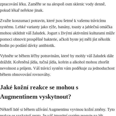
zpracování léku. Zaměřte se na alespoň osm sklenic vody denně,
pokud lékař neřekne jinak.
Zvažte konzumaci potravin, které jsou šetrné k vašemu trávicímu
systému. Lehké varianty jako rýže, banány, toasty a jablečná omáčka
mohou uklidnit váš žaludek. Jogurt s živými aktivními kulturami může
pomoci obnovit prospěšné bakterie, ačkoli byste jej měli jíst několik
hodin po podání dávky antibiotik.
Vyhněte se během léčby potravinám, které by mohly váš žaludek dále
dráždit. Kořeněná jídla, tučná jídla, kofein a alkohol mohou zhoršit
nevolnost a průjem. Váš trávicí systém vám poděkuje za jednoduchost
během obnovování rovnováhy.
Jaké kožní reakce se mohou s
Augmentinem vyskytnout?
Někteří lidé si během užívání Augmentinu vyvinou kožní změny. Tyto
reakce se vyskytují proto, že váš imunitní systém reaguje na lék