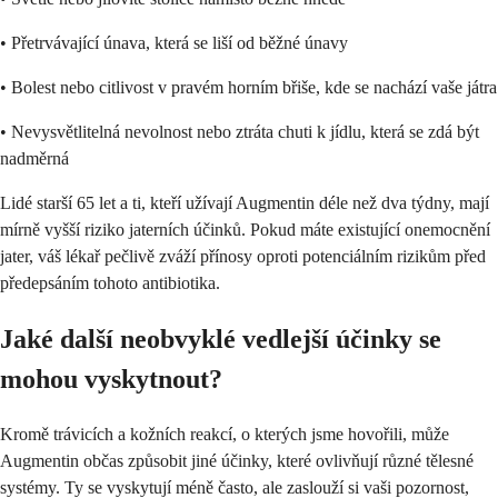
• Přetrvávající únava, která se liší od běžné únavy
• Bolest nebo citlivost v pravém horním břiše, kde se nachází vaše játra
• Nevysvětlitelná nevolnost nebo ztráta chuti k jídlu, která se zdá být
nadměrná
Lidé starší 65 let a ti, kteří užívají Augmentin déle než dva týdny, mají
mírně vyšší riziko jaterních účinků. Pokud máte existující onemocnění
jater, váš lékař pečlivě zváží přínosy oproti potenciálním rizikům před
předepsáním tohoto antibiotika.
Jaké další neobvyklé vedlejší účinky se
mohou vyskytnout?
Kromě trávicích a kožních reakcí, o kterých jsme hovořili, může
Augmentin občas způsobit jiné účinky, které ovlivňují různé tělesné
systémy. Ty se vyskytují méně často, ale zaslouží si vaši pozornost,