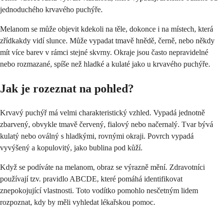
jednoduchého krvavého puchýře.
Melanom se může objevit kdekoli na těle, dokonce i na místech, která
zřídkakdy vidí slunce. Může vypadat tmavě hnědě, černě, nebo někdy
mít více barev v rámci stejné skvrny. Okraje jsou často nepravidelné
nebo rozmazané, spíše než hladké a kulaté jako u krvavého puchýře.
Jak je rozeznat na pohled?
Krvavý puchýř má velmi charakteristický vzhled. Vypadá jednotně
zbarvený, obvykle tmavě červený, fialový nebo načernalý. Tvar bývá
kulatý nebo oválný s hladkými, rovnými okraji. Povrch vypadá
vyvýšený a kopulovitý, jako bublina pod kůží.
Když se podíváte na melanom, obraz se výrazně mění. Zdravotníci
používají tzv. pravidlo ABCDE, které pomáhá identifikovat
znepokojující vlastnosti. Toto vodítko pomohlo nesčetným lidem
rozpoznat, kdy by měli vyhledat lékařskou pomoc.