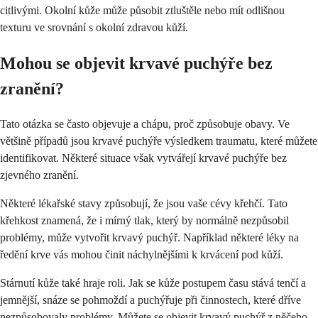
citlivými. Okolní kůže může působit ztluštěle nebo mít odlišnou
texturu ve srovnání s okolní zdravou kůží.
Mohou se objevit krvavé puchýře bez
zranění?
Tato otázka se často objevuje a chápu, proč způsobuje obavy. Ve
většině případů jsou krvavé puchýře výsledkem traumatu, které můžete
identifikovat. Některé situace však vytvářejí krvavé puchýře bez
zjevného zranění.
Některé lékařské stavy způsobují, že jsou vaše cévy křehčí. Tato
křehkost znamená, že i mírný tlak, který by normálně nezpůsobil
problémy, může vytvořit krvavý puchýř. Například některé léky na
ředění krve vás mohou činit náchylnějšími k krvácení pod kůží.
Stárnutí kůže také hraje roli. Jak se kůže postupem času stává tenčí a
jemnější, snáze se pohmoždí a puchýřuje při činnostech, které dříve
nezpůsobovaly problémy. Můžete se objevit krvavý puchýř z něčeho