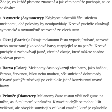
Zde je, co každé písmeno znamená a jak vám pomůže pochopit, na co
se díváte:
•
Asymetrie (Asymmetry):
Kdybyste nakreslili čáru středem
melanomu, obě poloviny by neodpovídaly. Krvavé puchýře zůstávají
symetrické a rovnoměrně tvarované ze všech stran.
•
Okraj (Border):
Okraje melanomu často vypadají zubaté, nerovné
nebo rozmazané jako vodové barvy rozpíjející se na papíře. Krvavé
puchýře si zachovávají jasné, zřetelné okraje, které můžete snadno
sledovat prstem.
•
Barva (Color):
Melanomy často vykazují více barev, jako hnědou,
černou, červenou, bílou nebo modrou, vše smíchané dohromady.
Krvavé puchýře zůstávají po celé ploše jedné konzistentní tmavé
barvy.
•
Průměr (Diameter):
Melanomy často rostou větší než guma na
tužce, asi 6 milimetrů v průměru. Krvavé puchýře se mohou lišit
velikostí, ale obvykle souvisejí s velikostí zranění, které je způsobilo.