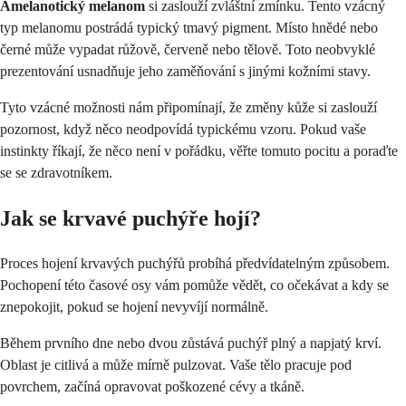
Amelanotický melanom
si zaslouží zvláštní zmínku. Tento vzácný
typ melanomu postrádá typický tmavý pigment. Místo hnědé nebo
černé může vypadat růžově, červeně nebo tělově. Toto neobvyklé
prezentování usnadňuje jeho zaměňování s jinými kožními stavy.
Tyto vzácné možnosti nám připomínají, že změny kůže si zaslouží
pozornost, když něco neodpovídá typickému vzoru. Pokud vaše
instinkty říkají, že něco není v pořádku, věřte tomuto pocitu a poraďte
se se zdravotníkem.
Jak se krvavé puchýře hojí?
Proces hojení krvavých puchýřů probíhá předvídatelným způsobem.
Pochopení této časové osy vám pomůže vědět, co očekávat a kdy se
znepokojit, pokud se hojení nevyvíjí normálně.
Během prvního dne nebo dvou zůstává puchýř plný a napjatý krví.
Oblast je citlivá a může mírně pulzovat. Vaše tělo pracuje pod
povrchem, začíná opravovat poškozené cévy a tkáně.