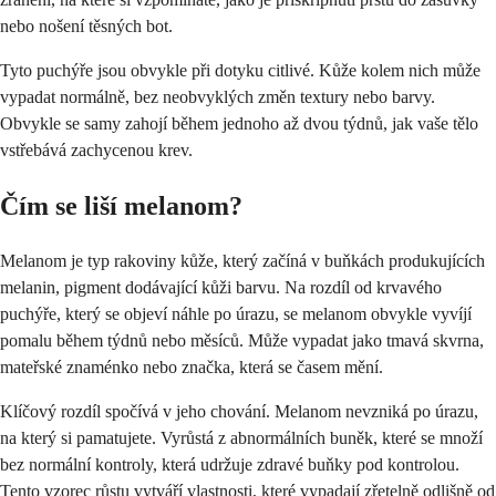
nebo nošení těsných bot.
Tyto puchýře jsou obvykle při dotyku citlivé. Kůže kolem nich může
vypadat normálně, bez neobvyklých změn textury nebo barvy.
Obvykle se samy zahojí během jednoho až dvou týdnů, jak vaše tělo
vstřebává zachycenou krev.
Čím se liší melanom?
Melanom je typ rakoviny kůže, který začíná v buňkách produkujících
melanin, pigment dodávající kůži barvu. Na rozdíl od krvavého
puchýře, který se objeví náhle po úrazu, se melanom obvykle vyvíjí
pomalu během týdnů nebo měsíců. Může vypadat jako tmavá skvrna,
mateřské znaménko nebo značka, která se časem mění.
Klíčový rozdíl spočívá v jeho chování. Melanom nevzniká po úrazu,
na který si pamatujete. Vyrůstá z abnormálních buněk, které se množí
bez normální kontroly, která udržuje zdravé buňky pod kontrolou.
Tento vzorec růstu vytváří vlastnosti, které vypadají zřetelně odlišně od