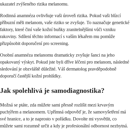
ukazatel zvýšeného rizika melanomu.
Rodinná anamnéza ovlivňuje vaši úroveň rizika. Pokud vaši blízcí
příbuzní měli melanom, vaše riziko se zvyšuje. To naznačuje genetické
faktory, které činí vaše kožní buňky zranitelnějšími vůči vzniku
rakoviny. Sdílení těchto informací s vaším lékařem mu pomůže
přizpůsobit doporučení pro screening.
Osobní anamnéza melanomu dramaticky zvyšuje šanci na jeho
opakovaný výskyt. Pokud jste byli dříve léčeni pro melanom, následné
sledování je obzvláště důležité. Váš dermatolog pravděpodobně
doporučí častější kožní prohlídky.
Jak spolehlivá je samodiagnostika?
Možná se ptáte, zda můžete sami přesně rozlišit mezi krvavým
puchýřem a melanomem. Upřímná odpověď je, že samovyšetření má
své hranice, a to je naprosto v pořádku. Dovolte mi vysvětlit, co
můžete sami rozumně určit a kdy je profesionální odbornost nezbytná.