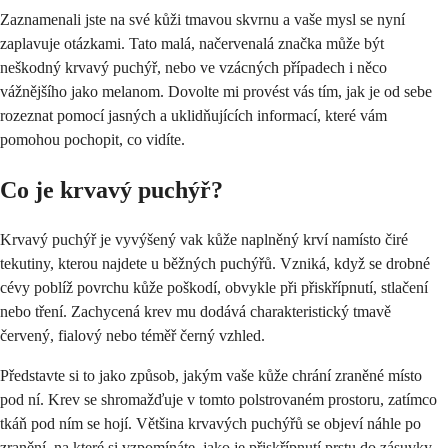
Zaznamenali jste na své kůži tmavou skvrnu a vaše mysl se nyní
zaplavuje otázkami. Tato malá, načervenalá značka může být
neškodný krvavý puchýř, nebo ve vzácných případech i něco
vážnějšího jako melanom. Dovolte mi provést vás tím, jak je od sebe
rozeznat pomocí jasných a uklidňujících informací, které vám
pomohou pochopit, co vidíte.
Co je krvavý puchýř?
Krvavý puchýř je vyvýšený vak kůže naplněný krví namísto čiré
tekutiny, kterou najdete u běžných puchýřů. Vzniká, když se drobné
cévy poblíž povrchu kůže poškodí, obvykle při přiskřípnutí, stlačení
nebo tření. Zachycená krev mu dodává charakteristický tmavě
červený, fialový nebo téměř černý vzhled.
Představte si to jako způsob, jakým vaše kůže chrání zraněné místo
pod ní. Krev se shromažďuje v tomto polstrovaném prostoru, zatímco
tkáň pod ním se hojí. Většina krvavých puchýřů se objeví náhle po
zranění, na které si vzpomínáte, jako je přiskřípnutí prstu do zásuvky