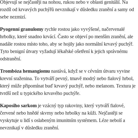
Objevují se nejčastěji na nohou, rukou nebo v oblasti genitálií. Na
rozdíl od krvavých puchýřů nevznikají v důsledku zranění a samy od
sebe nezmizí.
Pyogenní granulomy
rychle rostou jako vyvýšené, načervenalé
hrbolky, které snadno krvácí. Často se objeví po menším zranění, ale
nadále rostou místo toho, aby se hojily jako normální krvavý puchýř.
Tyto benigní útvary vyžadují lékařské ošetření k jejich správnému
odstranění.
Trombóza hemangiomu
nastává, když se v cévním útvaru vyvine
krevní sraženina. To vytváří pevný, tmavě modrý nebo fialový hrbol,
který může připomínat buď krvavý puchýř, nebo melanom. Textura je
tvrdší než u typického krvavého puchýře.
Kaposiho sarkom
je vzácný typ rakoviny, který vytváří fialové,
červené nebo hnědé skvrny nebo hrbolky na kůži. Nejčastěji se
vyskytuje u lidí s oslabeným imunitním systémem. Léze nebolí a
nevznikají v důsledku zranění.