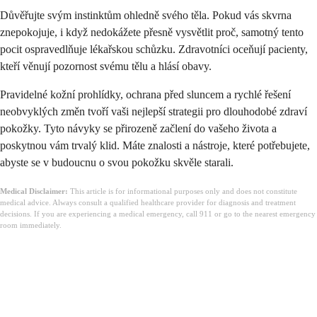
Důvěřujte svým instinktům ohledně svého těla. Pokud vás skvrna
znepokojuje, i když nedokážete přesně vysvětlit proč, samotný tento
pocit ospravedlňuje lékařskou schůzku. Zdravotníci oceňují pacienty,
kteří věnují pozornost svému tělu a hlásí obavy.
Pravidelné kožní prohlídky, ochrana před sluncem a rychlé řešení
neobvyklých změn tvoří vaši nejlepší strategii pro dlouhodobé zdraví
pokožky. Tyto návyky se přirozeně začlení do vašeho života a
poskytnou vám trvalý klid. Máte znalosti a nástroje, které potřebujete,
abyste se v budoucnu o svou pokožku skvěle starali.
Medical Disclaimer:
This article is for informational purposes only and does not constitute
medical advice. Always consult a qualified healthcare provider for diagnosis and treatment
decisions. If you are experiencing a medical emergency, call 911 or go to the nearest emergency
room immediately.