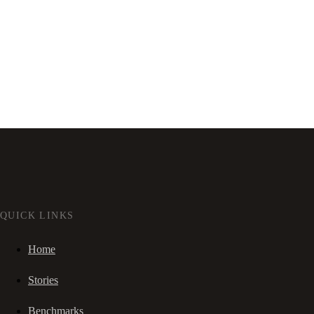
QUICK LINKS
Home
Stories
Benchmarks