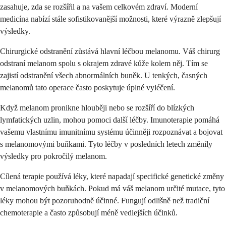
zasahuje, zda se rozšířil a na vašem celkovém zdraví. Moderní
medicína nabízí stále sofistikovanější možnosti, které výrazně zlepšují
výsledky.
Chirurgické odstranění zůstává hlavní léčbou melanomu. Váš chirurg
odstraní melanom spolu s okrajem zdravé kůže kolem něj. Tím se
zajistí odstranění všech abnormálních buněk. U tenkých, časných
melanomů tato operace často poskytuje úplné vyléčení.
Když melanom pronikne hlouběji nebo se rozšíří do blízkých
lymfatických uzlin, mohou pomoci další léčby. Imunoterapie pomáhá
vašemu vlastnímu imunitnímu systému účinněji rozpoznávat a bojovat
s melanomovými buňkami. Tyto léčby v posledních letech změnily
výsledky pro pokročilý melanom.
Cílená terapie používá léky, které napadají specifické genetické změny
v melanomových buňkách. Pokud má váš melanom určité mutace, tyto
léky mohou být pozoruhodně účinné. Fungují odlišně než tradiční
chemoterapie a často způsobují méně vedlejších účinků.