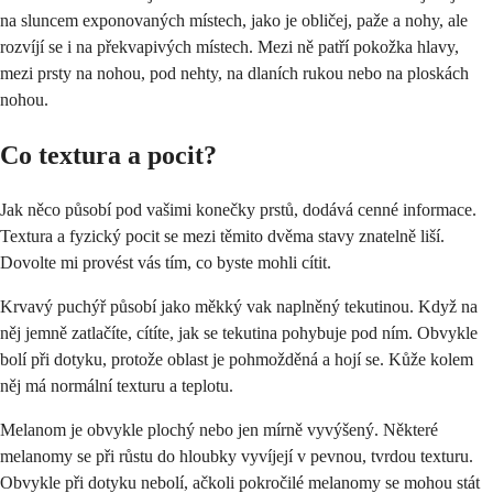
na sluncem exponovaných místech, jako je obličej, paže a nohy, ale
rozvíjí se i na překvapivých místech. Mezi ně patří pokožka hlavy,
mezi prsty na nohou, pod nehty, na dlaních rukou nebo na ploskách
nohou.
Co textura a pocit?
Jak něco působí pod vašimi konečky prstů, dodává cenné informace.
Textura a fyzický pocit se mezi těmito dvěma stavy znatelně liší.
Dovolte mi provést vás tím, co byste mohli cítit.
Krvavý puchýř působí jako měkký vak naplněný tekutinou. Když na
něj jemně zatlačíte, cítíte, jak se tekutina pohybuje pod ním. Obvykle
bolí při dotyku, protože oblast je pohmožděná a hojí se. Kůže kolem
něj má normální texturu a teplotu.
Melanom je obvykle plochý nebo jen mírně vyvýšený. Některé
melanomy se při růstu do hloubky vyvíjejí v pevnou, tvrdou texturu.
Obvykle při dotyku nebolí, ačkoli pokročilé melanomy se mohou stát