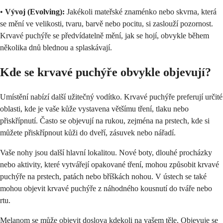
•
Vývoj (Evolving):
Jakékoli mateřské znaménko nebo skvrna, která
se mění ve velikosti, tvaru, barvě nebo pocitu, si zaslouží pozornost.
Krvavé puchýře se předvídatelně mění, jak se hojí, obvykle během
několika dnů blednou a splaskávají.
Kde se krvavé puchýře obvykle objevují?
Umístění nabízí další užitečný vodítko. Krvavé puchýře preferují určité
oblasti, kde je vaše kůže vystavena většímu tření, tlaku nebo
přiskřípnutí. Často se objevují na rukou, zejména na prstech, kde si
můžete přiskřípnout kůži do dveří, zásuvek nebo nářadí.
Vaše nohy jsou další hlavní lokalitou. Nové boty, dlouhé procházky
nebo aktivity, které vytvářejí opakované tření, mohou způsobit krvavé
puchýře na prstech, patách nebo bříškách nohou. V ústech se také
mohou objevit krvavé puchýře z náhodného kousnutí do tváře nebo
rtu.
Melanom se může objevit doslova kdekoli na vašem těle. Objevuje se