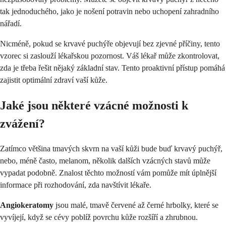
tak jednoduchého, jako je nošení potravin nebo uchopení zahradního
nářadí.
Nicméně, pokud se krvavé puchýře objevují bez zjevné příčiny, tento
vzorec si zaslouží lékařskou pozornost. Váš lékař může zkontrolovat,
zda je třeba řešit nějaký základní stav. Tento proaktivní přístup pomáhá
zajistit optimální zdraví vaší kůže.
Jaké jsou některé vzácné možnosti k
zvážení?
Zatímco většina tmavých skvrn na vaší kůži bude buď krvavý puchýř,
nebo, méně často, melanom, několik dalších vzácných stavů může
vypadat podobně. Znalost těchto možností vám pomůže mít úplnější
informace při rozhodování, zda navštívit lékaře.
Angiokeratomy
jsou malé, tmavě červené až černé hrbolky, které se
vyvíjejí, když se cévy poblíž povrchu kůže rozšíří a zhrubnou.