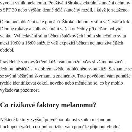
vyvolat vznik melanomu. Používání širokospektrální sluneční ochrany
s SPF 30 nebo vyšším denně dělá skutečný rozdíl, i když je zataženo.
Ochranné oblečení také pomáhá. Široké klobouky stíní vaši tvář a krk.
Dlouhé rukávy a kalhoty chrání vaše končetiny při delším pobytu
venku. Vyhledávání stínu během špičkových hodin slunečního svitu
mezi 10:00 a 16:00 snižuje vaši expozici během nejintenzivnějších
období.
Pravidelné samovyšetření kůže vám umožní včas si všimnout změn.
Jednou měsíčně si v dobrém světle prohlédněte svou kůži. Seznamte se
se svými běžnými skvrnami a znaménky. Toto povědomí vám pomůže
rychle identifikovat cokoli nového nebo měnícího se, co by mohlo
vyžadovat pozornost.
Co rizikové faktory melanomu?
Některé faktory zvyšují pravděpodobnost vzniku melanomu.
Pochopení vašeho osobního rizika vám pomůže přijmout vhodná