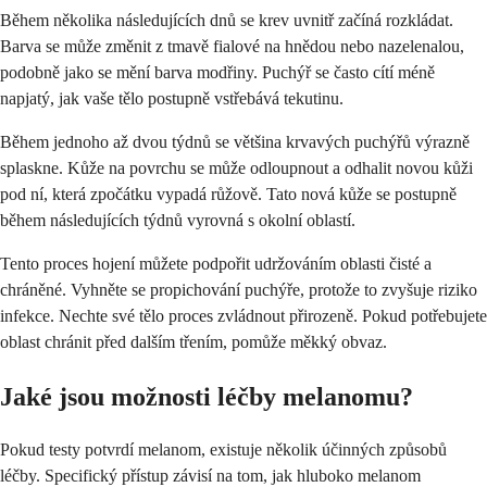
Během několika následujících dnů se krev uvnitř začíná rozkládat.
Barva se může změnit z tmavě fialové na hnědou nebo nazelenalou,
podobně jako se mění barva modřiny. Puchýř se často cítí méně
napjatý, jak vaše tělo postupně vstřebává tekutinu.
Během jednoho až dvou týdnů se většina krvavých puchýřů výrazně
splaskne. Kůže na povrchu se může odloupnout a odhalit novou kůži
pod ní, která zpočátku vypadá růžově. Tato nová kůže se postupně
během následujících týdnů vyrovná s okolní oblastí.
Tento proces hojení můžete podpořit udržováním oblasti čisté a
chráněné. Vyhněte se propichování puchýře, protože to zvyšuje riziko
infekce. Nechte své tělo proces zvládnout přirozeně. Pokud potřebujete
oblast chránit před dalším třením, pomůže měkký obvaz.
Jaké jsou možnosti léčby melanomu?
Pokud testy potvrdí melanom, existuje několik účinných způsobů
léčby. Specifický přístup závisí na tom, jak hluboko melanom