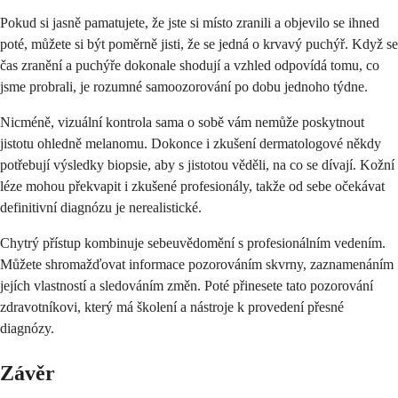
Pokud si jasně pamatujete, že jste si místo zranili a objevilo se ihned
poté, můžete si být poměrně jisti, že se jedná o krvavý puchýř. Když se
čas zranění a puchýře dokonale shodují a vzhled odpovídá tomu, co
jsme probrali, je rozumné samoozorování po dobu jednoho týdne.
Nicméně, vizuální kontrola sama o sobě vám nemůže poskytnout
jistotu ohledně melanomu. Dokonce i zkušení dermatologové někdy
potřebují výsledky biopsie, aby s jistotou věděli, na co se dívají. Kožní
léze mohou překvapit i zkušené profesionály, takže od sebe očekávat
definitivní diagnózu je nerealistické.
Chytrý přístup kombinuje sebeuvědomění s profesionálním vedením.
Můžete shromažďovat informace pozorováním skvrny, zaznamenáním
jejích vlastností a sledováním změn. Poté přinesete tato pozorování
zdravotníkovi, který má školení a nástroje k provedení přesné
diagnózy.
Závěr