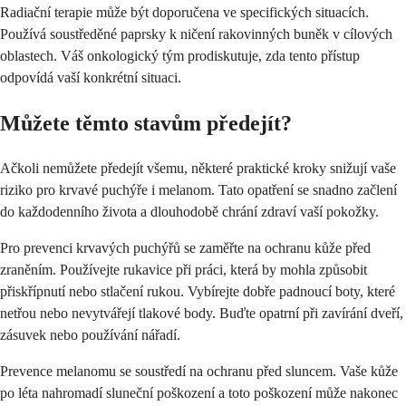
Radiační terapie může být doporučena ve specifických situacích.
Používá soustředěné paprsky k ničení rakovinných buněk v cílových
oblastech. Váš onkologický tým prodiskutuje, zda tento přístup
odpovídá vaší konkrétní situaci.
Můžete těmto stavům předejít?
Ačkoli nemůžete předejít všemu, některé praktické kroky snižují vaše
riziko pro krvavé puchýře i melanom. Tato opatření se snadno začlení
do každodenního života a dlouhodobě chrání zdraví vaší pokožky.
Pro prevenci krvavých puchýřů se zaměřte na ochranu kůže před
zraněním. Používejte rukavice při práci, která by mohla způsobit
přiskřípnutí nebo stlačení rukou. Vybírejte dobře padnoucí boty, které
netřou nebo nevytvářejí tlakové body. Buďte opatrní při zavírání dveří,
zásuvek nebo používání nářadí.
Prevence melanomu se soustředí na ochranu před sluncem. Vaše kůže
po léta nahromadí sluneční poškození a toto poškození může nakonec