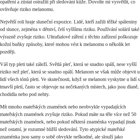
opatření a zůstat ostražití při sledování kůže. Dovolte mi vysvětlit, co
ovlivňuje riziko melanomu.
Největší roli hraje sluneční expozice. Lidé, kteří zažili těžké spáleniny
od slunce, zejména v dětství, čelí vyššímu riziku. Používání solárií také
výrazně zvyšuje riziko. Ultrafialové záření z těchto zařízení poškozuje
kožní buňky způsoby, které mohou vést k melanomu o několik let
později.
Váš typ pleti také záleží. Světlá pleť, která se snadno spálí, nese vyšší
riziko než pleť, která se snadno opálí. Melanom se však může objevit u
lidí všech tónů pleti. Ve skutečnosti, když se melanom vyskytne u lidí s
tmavší pletí, často se objevuje na nečekaných místech, jako jsou dlaně,
chodidla nebo pod nehty.
Mít mnoho mateřských znamének nebo neobvykle vypadajících
mateřských znamének zvyšuje riziko. Pokud máte na těle více než 50
mateřských znamének, nebo pokud některá znaménka vypadají jinak
než ostatní, je rozumné bližší sledování. Tyto atypické mateřské
znaménka jsou samy o sobě obvykle neškodné, ale slouží jako