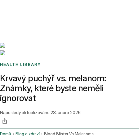
Benchmarks
Stories
FAQ
Sign up / Log in
HEALTH LIBRARY
Krvavý puchýř vs. melanom:
Známky, které byste neměli
ignorovat
Naposledy aktualizováno
23. února 2026
Domů
Blog o zdraví
Blood Blister Vs Melanoma