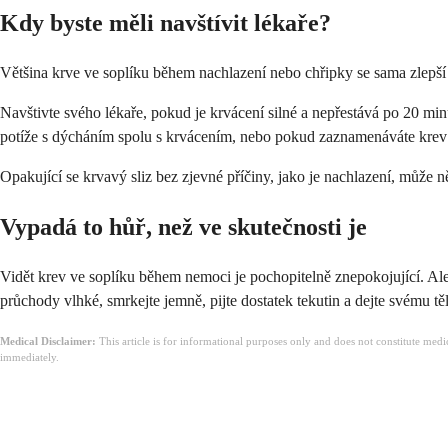
Kdy byste měli navštívit lékaře?
Většina krve ve soplíku během nachlazení nebo chřipky se sama zlepší
Navštivte svého lékaře, pokud je krvácení silné a nepřestává po 20 minu
potíže s dýcháním spolu s krvácením, nebo pokud zaznamenáváte krev v
Opakující se krvavý sliz bez zjevné příčiny, jako je nachlazení, může 
Vypadá to hůř, než ve skutečnosti je
Vidět krev ve soplíku během nemoci je pochopitelně znepokojující. Ale
průchody vlhké, smrkejte jemně, pijte dostatek tekutin a dejte svému t
Medical Disclaimer:
This article is for informational purposes only and does not constitute med
immediately.