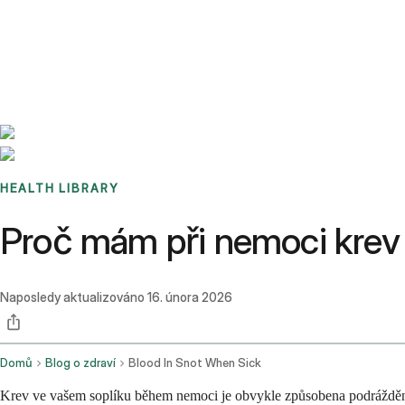
Benchmarks
Stories
FAQ
Sign up / Log in
HEALTH LIBRARY
Proč mám při nemoci krev 
Naposledy aktualizováno
16. února 2026
Domů
Blog o zdraví
Blood In Snot When Sick
Krev ve vašem soplíku během nemoci je obvykle způsobena podrážděným