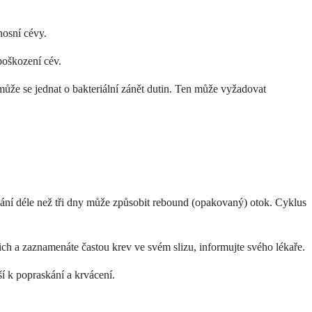
nosní cévy.
 poškození cév.
, může se jednat o bakteriální zánět dutin. Ten může vyžadovat
žívání déle než tři dny může způsobit rebound (opakovaný) otok. Cyklus
 nich a zaznamenáte častou krev ve svém slizu, informujte svého lékaře.
í k popraskání a krvácení.