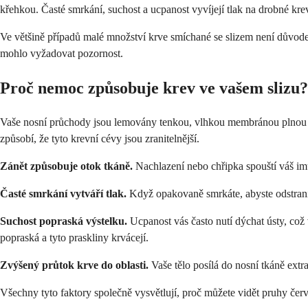
křehkou. Časté smrkání, suchost a ucpanost vyvíjejí tlak na drobné kr
Ve většině případů malé množství krve smíchané se slizem není důvode
mohlo vyžadovat pozornost.
Proč nemoc způsobuje krev ve vašem slizu?
Vaše nosní průchody jsou lemovány tenkou, vlhkou membránou plnou dro
způsobí, že tyto krevní cévy jsou zranitelnější.
Zánět způsobuje otok tkáně.
Nachlazení nebo chřipka spouští váš imu
Časté smrkání vytváří tlak.
Když opakovaně smrkáte, abyste odstranili 
Suchost popraská výstelku.
Ucpanost vás často nutí dýchat ústy, což
popraská a tyto praskliny krvácejí.
Zvýšený průtok krve do oblasti.
Vaše tělo posílá do nosní tkáně extr
Všechny tyto faktory společně vysvětlují, proč můžete vidět pruhy če