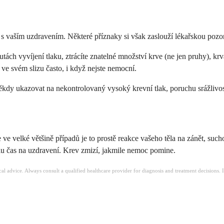
 s vaším uzdravením. Některé příznaky si však zaslouží lékařskou pozo
tách vyvíjení tlaku, ztrácíte znatelné množství krve (ne jen pruhy), kr
e svém slizu často, i když nejste nemocní.
někdy ukazovat na nekontrolovaný vysoký krevní tlak, poruchu srážlivos
 ve velké většině případů je to prostě reakce vašeho těla na zánět, su
ělu čas na uzdravení. Krev zmizí, jakmile nemoc pomine.
ical advice. Always consult a qualified healthcare provider for diagnosis and treatment decisions