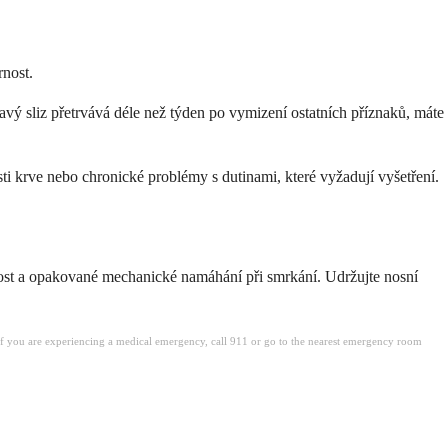
rnost.
vavý sliz přetrvává déle než týden po vymizení ostatních příznaků, máte
ti krve nebo chronické problémy s dutinami, které vyžadují vyšetření.
chost a opakované mechanické namáhání při smrkání. Udržujte nosní
. If you are experiencing a medical emergency, call 911 or go to the nearest emergency room