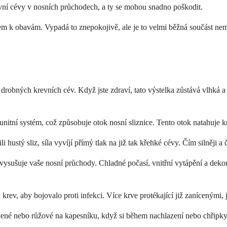
evní cévy v nosních průchodech, a ty se mohou snadno poškodit.
m k obavám. Vypadá to znepokojivě, ale je to velmi běžná součást nem
bných krevních cév. Když jste zdraví, tato výstelka zůstává vlhká a 
nitní systém, což způsobuje otok nosní sliznice. Tento otok natahuje k
hustý sliz, síla vyvíjí přímý tlak na již tak křehké cévy. Čím silněji 
 vysušuje vaše nosní průchody. Chladné počasí, vnitřní vytápění a deko
a krev, aby bojovalo proti infekci. Více krve protékající již zaníceným
rvené nebo růžové na kapesníku, když si během nachlazení nebo chřipky