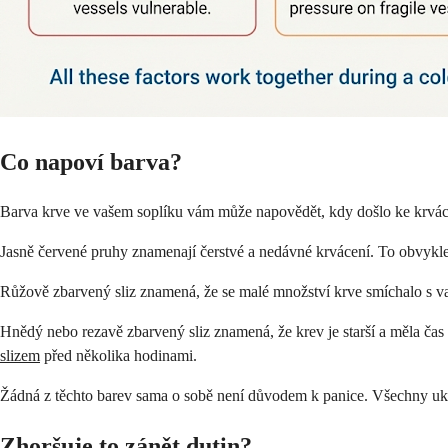
Co napoví barva?
Barva krve ve vašem soplíku vám může napovědět, kdy došlo ke krvác
Jasně červené pruhy znamenají čerstvé a nedávné krvácení. To obvykl
Růžově zbarvený sliz znamená, že se malé množství krve smíchalo s va
Hnědý nebo rezavě zbarvený sliz znamená, že krev je starší a měla čas
slizem
před několika hodinami.
Žádná z těchto barev sama o sobě není důvodem k panice. Všechny uka
Zhoršuje to zánět dutin?