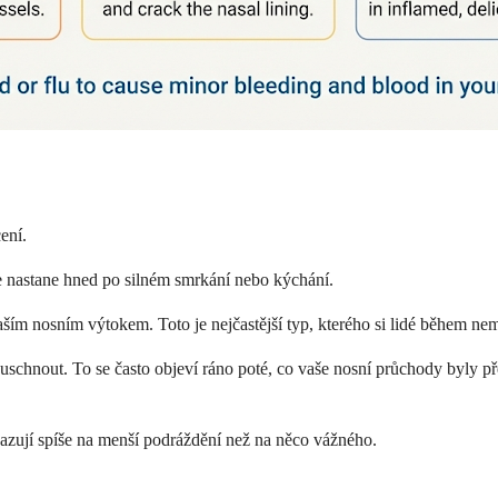
ení.
e nastane hned po silném smrkání nebo kýchání.
ším nosním výtokem. Toto je nejčastější typ, kterého si lidé během ne
 uschnout. To se často objeví ráno poté, co vaše nosní průchody byly p
zují spíše na menší podráždění než na něco vážného.