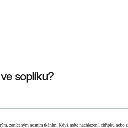
ve soplíku?
, zaníceným nosním tkáním. Když máte nachlazení, chřipku nebo zánět