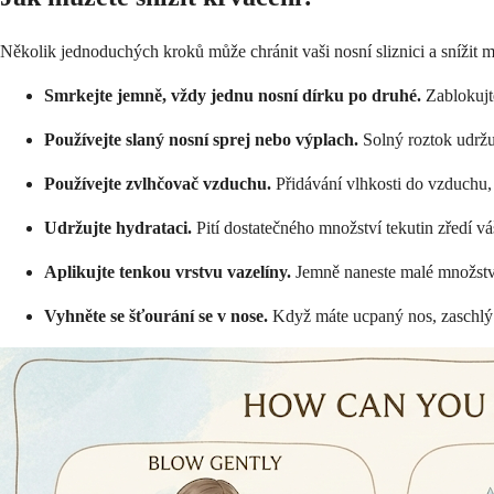
Několik jednoduchých kroků může chránit vaši nosní sliznici a snížit m
Smrkejte jemně, vždy jednu nosní dírku po druhé.
Zablokujte
Používejte slaný nosní sprej nebo výplach.
Solný roztok udržuj
Používejte zvlhčovač vzduchu.
Přidávání vlhkosti do vzduchu,
Udržujte hydrataci.
Pití dostatečného množství tekutin zředí váš
Aplikujte tenkou vrstvu vazelíny.
Jemně naneste malé množství
Vyhněte se šťourání se v nose.
Když máte ucpaný nos, zaschlý s