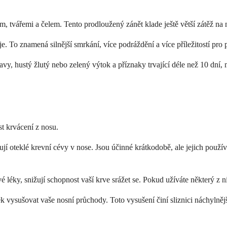
m, tvářemi a čelem. Tento prodloužený zánět klade ještě větší zátěž na 
uje. To znamená silnější smrkání, více podráždění a více příležitostí pro
hlavy, hustý žlutý nebo zelený výtok a příznaky trvající déle než 10 dní
 krvácení z nosu.
ahují oteklé krevní cévy v nose. Jsou účinné krátkodobě, ale jejich pou
ivé léky, snižují schopnost vaší krve srážet se. Pokud užíváte některý z
 vysušovat vaše nosní průchody. Toto vysušení činí sliznici náchylnějš