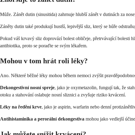
Může. Zánět dutin (sinusitida) zahrnuje hlubší zánět v dutinách za nose
Záněty dutin také produkují hustší, lepivější sliz, který se hůře odstraň
Pokud váš krvavý sliz doprovází bolest obličeje, přetrvávající bolesti 
antibiotika, proto se poraďte se svým lékařem.
Mohou v tom hrát roli léky?
Ano. Některé běžné léky mohou během nemoci zvýšit pravděpodobnost
Dekongestivní nosní spreje
, jako je oxymetazolin, fungují tak, že st
otoku a stahování oslabuje nosní sliznici a zvyšuje riziko krvácení.
Léky na ředění krve
, jako je aspirin, warfarin nebo denní protizánětl
Antihistaminika a perorální dekongestiva
mohou jako vedlejší účinek
Jak můžete snížit krvácení?