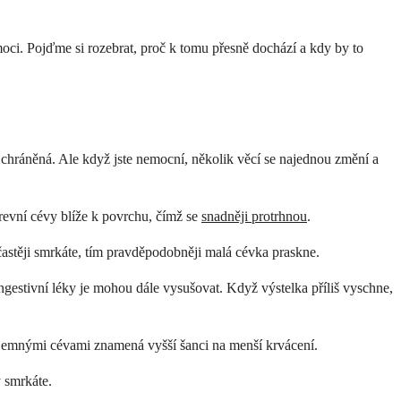
oci. Pojďme si rozebrat, proč k tomu přesně dochází a kdy by to
chráněná. Ale když jste nemocní, několik věcí se najednou změní a
revní cévy blíže k povrchu, čímž se
snadněji protrhnou
.
a častěji smrkáte, tím pravděpodobněji malá cévka praskne.
ngestivní léky je mohou dále vysušovat. Když výstelka příliš vyschne,
i, jemnými cévami znamená vyšší šanci na menší krvácení.
 smrkáte.