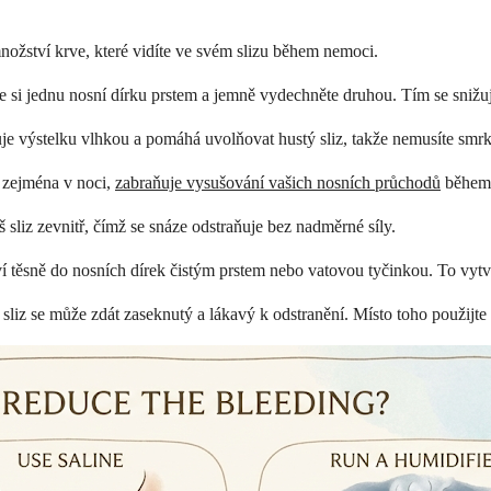
nožství krve, které vidíte ve svém slizu během nemoci.
 si jednu nosní dírku prstem a jemně vydechněte druhou. Tím se snižuj
e výstelku vlhkou a pomáhá uvolňovat hustý sliz, takže nemusíte smrkat
 zejména v noci,
zabraňuje vysušování vašich nosních průchodů
během 
 sliz zevnitř, čímž se snáze odstraňuje bez nadměrné síly.
 těsně do nosních dírek čistým prstem nebo vatovou tyčinkou. To vytv
liz se může zdát zaseknutý a lákavý k odstranění. Místo toho použijte 