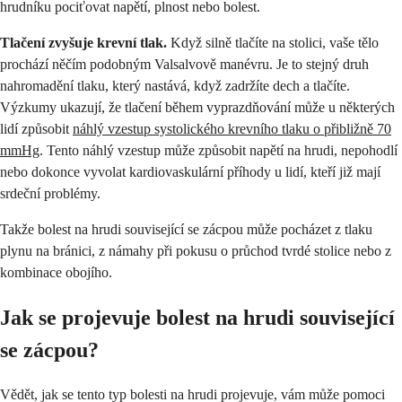
hrudníku pociťovat napětí, plnost nebo bolest.
Tlačení zvyšuje krevní tlak.
Když silně tlačíte na stolici, vaše tělo
prochází něčím podobným Valsalvově manévru. Je to stejný druh
nahromadění tlaku, který nastává, když zadržíte dech a tlačíte.
Výzkumy ukazují, že tlačení během vyprazdňování může u některých
lidí způsobit
náhlý vzestup systolického krevního tlaku o přibližně 70
mmHg
. Tento náhlý vzestup může způsobit napětí na hrudi, nepohodlí
nebo dokonce vyvolat kardiovaskulární příhody u lidí, kteří již mají
srdeční problémy.
Takže bolest na hrudi související se zácpou může pocházet z tlaku
plynu na bránici, z námahy při pokusu o průchod tvrdé stolice nebo z
kombinace obojího.
Jak se projevuje bolest na hrudi související
se zácpou?
Vědět, jak se tento typ bolesti na hrudi projevuje, vám může pomoci