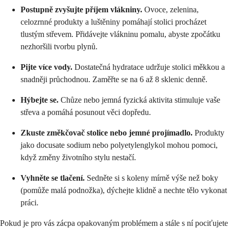
Postupně zvyšujte příjem vlákniny.
Ovoce, zelenina,
celozrnné produkty a luštěniny pomáhají stolici procházet
tlustým střevem. Přidávejte vlákninu pomalu, abyste zpočátku
nezhoršili tvorbu plynů.
Pijte více vody.
Dostatečná hydratace udržuje stolici měkkou a
snadněji průchodnou. Zaměřte se na 6 až 8 sklenic denně.
Hýbejte se.
Chůze nebo jemná fyzická aktivita stimuluje vaše
střeva a pomáhá posunout věci dopředu.
Zkuste změkčovač stolice nebo jemné projímadlo.
Produkty
jako docusate sodium nebo polyetylenglykol mohou pomoci,
když změny životního stylu nestačí.
Vyhněte se tlačení.
Sedněte si s koleny mírně výše než boky
(pomůže malá podnožka), dýchejte klidně a nechte tělo vykonat
práci.
Pokud je pro vás zácpa opakovaným problémem a stále s ní pociťujete