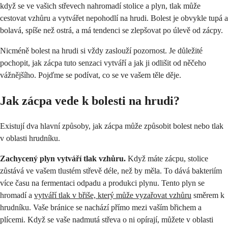
když se ve vašich střevech nahromadí stolice a plyn, tlak může
cestovat vzhůru a vytvářet nepohodlí na hrudi. Bolest je obvykle tupá a
bolavá, spíše než ostrá, a má tendenci se zlepšovat po úlevě od zácpy.
Nicméně bolest na hrudi si vždy zaslouží pozornost. Je důležité
pochopit, jak zácpa tuto senzaci vytváří a jak ji odlišit od něčeho
vážnějšího. Pojďme se podívat, co se ve vašem těle děje.
Jak zácpa vede k bolesti na hrudi?
Existují dva hlavní způsoby, jak zácpa může způsobit bolest nebo tlak
v oblasti hrudníku.
Zachycený plyn vytváří tlak vzhůru.
Když máte zácpu, stolice
zůstává ve vašem tlustém střevě déle, než by měla. To dává bakteriím
více času na fermentaci odpadu a produkci plynu. Tento plyn se
hromadí a
vytváří tlak v břiše, který může vyzařovat vzhůru
směrem k
hrudníku. Vaše bránice se nachází přímo mezi vaším břichem a
plícemi. Když se vaše nadmutá střeva o ni opírají, můžete v oblasti