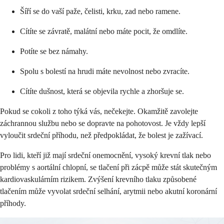
Šíří se do vaší paže, čelisti, krku, zad nebo ramene.
Cítíte se závratě, malátní nebo máte pocit, že omdlíte.
Potíte se bez námahy.
Spolu s bolestí na hrudi máte nevolnost nebo zvracíte.
Cítíte dušnost, která se objevila rychle a zhoršuje se.
Pokud se cokoli z toho týká vás, nečekejte. Okamžitě zavolejte
záchrannou službu nebo se dopravte na pohotovost. Je vždy lepší
vyloučit srdeční příhodu, než předpokládat, že bolest je zažívací.
Pro lidi, kteří již mají srdeční onemocnění, vysoký krevní tlak nebo
problémy s aortální chlopní, se tlačení při zácpě může stát skutečným
kardiovaskulárním rizikem. Zvýšení krevního tlaku způsobené
tlačením může vyvolat srdeční selhání, arytmii nebo akutní koronární
příhody.