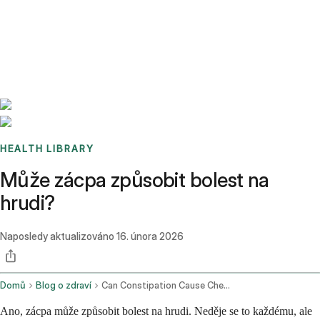
Benchmarks
Stories
FAQ
Sign up / Log in
HEALTH LIBRARY
Může zácpa způsobit bolest na
hrudi?
Naposledy aktualizováno
16. února 2026
Domů
Blog o zdraví
Can Constipation Cause Chest Pain
Ano, zácpa může způsobit bolest na hrudi. Neděje se to každému, ale