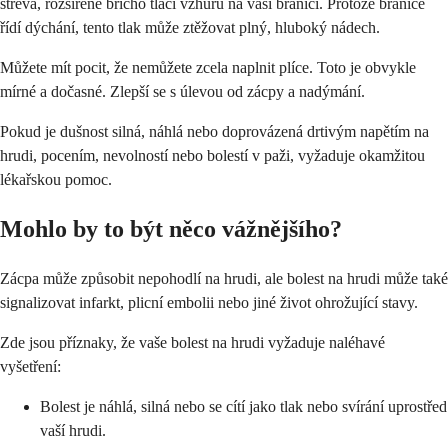
střeva, rozšířené břicho tlačí vzhůru na vaši bránici. Protože bránice
řídí dýchání, tento tlak může ztěžovat plný, hluboký nádech.
Můžete mít pocit, že nemůžete zcela naplnit plíce. Toto je obvykle
mírné a dočasné. Zlepší se s úlevou od zácpy a nadýmání.
Pokud je dušnost silná, náhlá nebo doprovázená drtivým napětím na
hrudi, pocením, nevolností nebo bolestí v paži, vyžaduje okamžitou
lékařskou pomoc.
Mohlo by to být něco vážnějšího?
Zácpa může způsobit nepohodlí na hrudi, ale bolest na hrudi může také
signalizovat infarkt, plicní embolii nebo jiné život ohrožující stavy.
Zde jsou příznaky, že vaše bolest na hrudi vyžaduje naléhavé
vyšetření:
Bolest je náhlá, silná nebo se cítí jako tlak nebo svírání uprostřed
vaší hrudi.