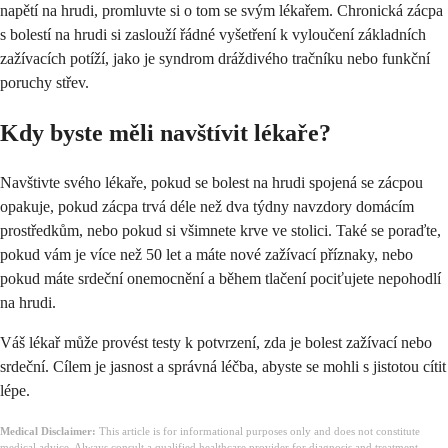
napětí na hrudi, promluvte si o tom se svým lékařem. Chronická zácpa
s bolestí na hrudi si zaslouží řádné vyšetření k vyloučení základních
zažívacích potíží, jako je syndrom dráždivého tračníku nebo funkční
poruchy střev.
Kdy byste měli navštívit lékaře?
Navštivte svého lékaře, pokud se bolest na hrudi spojená se zácpou
opakuje, pokud zácpa trvá déle než dva týdny navzdory domácím
prostředkům, nebo pokud si všimnete krve ve stolici. Také se poraďte,
pokud vám je více než 50 let a máte nové zažívací příznaky, nebo
pokud máte srdeční onemocnění a během tlačení pociťujete nepohodlí
na hrudi.
Váš lékař může provést testy k potvrzení, zda je bolest zažívací nebo
srdeční. Cílem je jasnost a správná léčba, abyste se mohli s jistotou cítit
lépe.
Medical Disclaimer:
This article is for informational purposes only and does not constitute
medical advice. Always consult a qualified healthcare provider for diagnosis and treatment