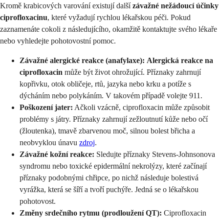
Kromě krabicových varování existují další
závažné nežádoucí účinky
ciprofloxacinu
, které vyžadují rychlou lékařskou péči. Pokud
zaznamenáte cokoli z následujícího, okamžitě kontaktujte svého lékaře
nebo vyhledejte pohotovostní pomoc.
Závažné alergické reakce (anafylaxe):
Alergická reakce na
ciprofloxacin
může být život ohrožující. Příznaky zahrnují
kopřivku, otok obličeje, rtů, jazyka nebo krku a potíže s
dýcháním nebo polykáním. V takovém případě volejte 911.
Poškození jater:
Ačkoli vzácně, ciprofloxacin může způsobit
problémy s játry. Příznaky zahrnují zežloutnutí kůže nebo očí
(žloutenka), tmavě zbarvenou moč, silnou bolest břicha a
neobvyklou únavu
zdroj
.
Závažné kožní reakce:
Sledujte příznaky Stevens-Johnsonova
syndromu nebo toxické epidermální nekrolýzy, které začínají
příznaky podobnými chřipce, po nichž následuje bolestivá
vyrážka, která se šíří a tvoří puchýře. Jedná se o lékařskou
pohotovost.
Změny srdečního rytmu (prodloužení QT):
Ciprofloxacin