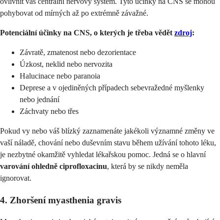
ovlivnit váš centrální nervový systém. Tyto účinky na CNS se mohou
pohybovat od mírných až po extrémně závažné.
Potenciální účinky na CNS, o kterých je třeba vědět
zdroj
:
Závratě, zmatenost nebo dezorientace
Úzkost, neklid nebo nervozita
Halucinace nebo paranoia
Deprese a v ojediněných případech sebevražedné myšlenky
nebo jednání
Záchvaty nebo třes
Pokud vy nebo váš blízký zaznamenáte jakékoli významné změny ve
vaší náladě, chování nebo duševním stavu během užívání tohoto léku,
je nezbytné okamžitě vyhledat lékařskou pomoc. Jedná se o hlavní
varování ohledně ciprofloxacinu
, která by se nikdy neměla
ignorovat.
4. Zhoršení myasthenia gravis