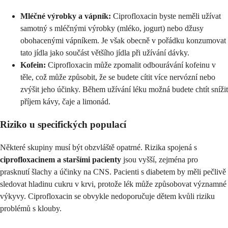
Mléčné výrobky a vápník:
Ciprofloxacin byste neměli užívat
samotný s mléčnými výrobky (mléko, jogurt) nebo džusy
obohacenými vápníkem. Je však obecně v pořádku konzumovat
tato jídla jako součást většího jídla při užívání dávky.
Kofein:
Ciprofloxacin může zpomalit odbourávání kofeinu v
těle, což může způsobit, že se budete cítit více nervózní nebo
zvýšit jeho účinky. Během užívání léku možná budete chtít snížit
příjem kávy, čaje a limonád.
Riziko u specifických populací
Některé skupiny musí být obzvláště opatrné. Rizika spojená s
ciprofloxacinem a staršími pacienty
jsou vyšší, zejména pro
prasknutí šlachy a účinky na CNS. Pacienti s diabetem by měli pečlivě
sledovat hladinu cukru v krvi, protože lék může způsobovat významné
výkyvy. Ciprofloxacin se obvykle nedoporučuje dětem kvůli riziku
problémů s klouby.