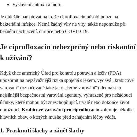
Vystavení antraxu a moru
Je důležité pamatovat na to, že ciprofloxacin působí pouze na
bakteriální infekce. Nemá žádný vliv na viry, takže nepomůže při
běžném nachlazení, chřipce nebo COVID-19.
Je ciprofloxacin nebezpečný nebo riskantní
k užívání?
Když chce americký Úřad pro kontrolu potravin a léčiv (FDA)
upozornit na nejzávažnější rizika spojená s lékem, vydává „krabicové
varování“ (označované také jako „černé varování“). Jedná se o
nejsilnější bezpečnostní varování agentury, vyhrazené pro nežádoucí
účinky, které mohou být zneschopňující, trvalé nebo dokonce život
ohrožující.
Krabicové varování pro ciprofloxacin
zahrnuje několik
hlavních obav, o kterých musíte před zahájením léčby vědět.
1. Prasknutí šlachy a zánět šlachy