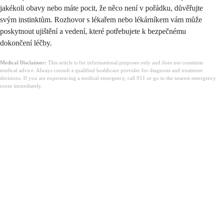
jakékoli obavy nebo máte pocit, že něco není v pořádku, důvěřujte
svým instinktům. Rozhovor s lékařem nebo lékárníkem vám může
poskytnout ujištění a vedení, které potřebujete k bezpečnému
dokončení léčby.
Medical Disclaimer:
This article is for informational purposes only and does not constitute
medical advice. Always consult a qualified healthcare provider for diagnosis and treatment
decisions. If you are experiencing a medical emergency, call 911 or go to the nearest emergency
room immediately.