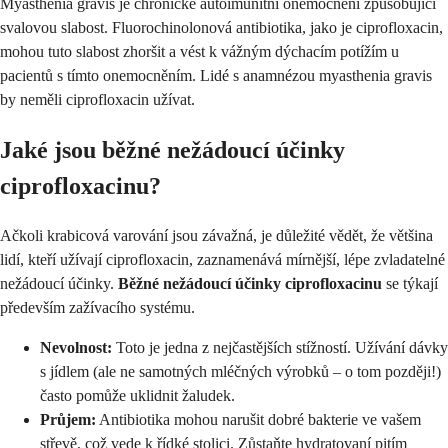
Myasthenia gravis je chronické autoimunitní onemocnění způsobující
svalovou slabost. Fluorochinolonová antibiotika, jako je ciprofloxacin,
mohou tuto slabost zhoršit a vést k vážným dýchacím potížím u
pacientů s tímto onemocněním. Lidé s anamnézou myasthenia gravis
by neměli ciprofloxacin užívat.
Jaké jsou běžné nežádoucí účinky
ciprofloxacinu?
Ačkoli krabicová varování jsou závažná, je důležité vědět, že většina
lidí, kteří užívají ciprofloxacin, zaznamenává mírnější, lépe zvladatelné
nežádoucí účinky.
Běžné nežádoucí účinky ciprofloxacinu
se týkají
především zažívacího systému.
Nevolnost:
Toto je jedna z nejčastějších stížností. Užívání dávky
s jídlem (ale ne samotných mléčných výrobků – o tom později!)
často pomůže uklidnit žaludek.
Průjem:
Antibiotika mohou narušit dobré bakterie ve vašem
střevě, což vede k řídké stolici. Zůstaňte hydratovaní pitím