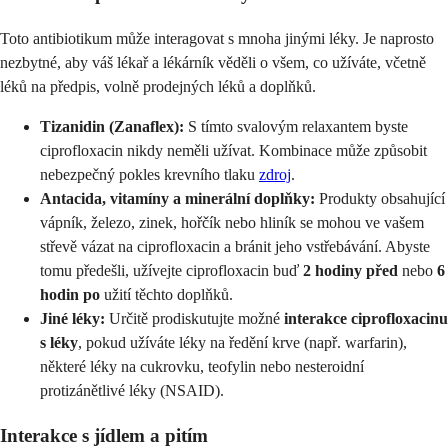
Toto antibiotikum může interagovat s mnoha jinými léky. Je naprosto
nezbytné, aby váš lékař a lékárník věděli o všem, co užíváte, včetně
léků na předpis, volně prodejných léků a doplňků.
Tizanidin (Zanaflex):
S tímto svalovým relaxantem byste
ciprofloxacin nikdy neměli užívat. Kombinace může způsobit
nebezpečný pokles krevního tlaku
zdroj
.
Antacida, vitamíny a minerální doplňky:
Produkty obsahující
vápník, železo, zinek, hořčík nebo hliník se mohou ve vašem
střevě vázat na ciprofloxacin a bránit jeho vstřebávání. Abyste
tomu předešli, užívejte ciprofloxacin buď
2 hodiny před
nebo
6
hodin po
užití těchto doplňků.
Jiné léky:
Určitě prodiskutujte možné
interakce ciprofloxacinu
s léky
, pokud užíváte léky na ředění krve (např. warfarin),
některé léky na cukrovku, teofylin nebo nesteroidní
protizánětlivé léky (NSAID).
Interakce s jídlem a pitím