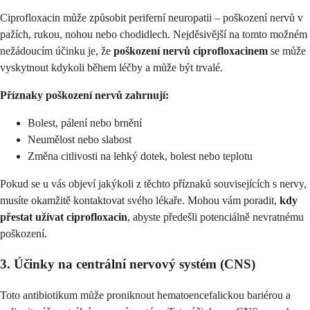
Ciprofloxacin může způsobit periferní neuropatii – poškození nervů v
pažích, rukou, nohou nebo chodidlech. Nejděsivější na tomto možném
nežádoucím účinku je, že
poškození nervů ciprofloxacinem
se může
vyskytnout kdykoli během léčby a může být trvalé.
Příznaky poškození nervů zahrnují:
Bolest, pálení nebo brnění
Neumělost nebo slabost
Změna citlivosti na lehký dotek, bolest nebo teplotu
Pokud se u vás objeví jakýkoli z těchto příznaků souvisejících s nervy,
musíte okamžitě kontaktovat svého lékaře. Mohou vám poradit,
kdy
přestat užívat ciprofloxacin
, abyste předešli potenciálně nevratnému
poškození.
3. Účinky na centrální nervový systém (CNS)
Toto antibiotikum může proniknout hematoencefalickou bariérou a