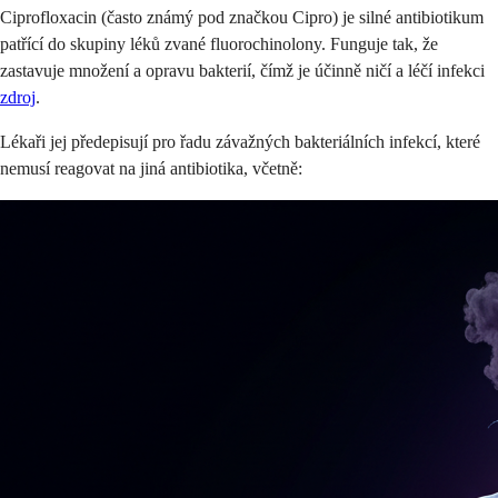
Ciprofloxacin (často známý pod značkou Cipro) je silné antibiotikum
patřící do skupiny léků zvané fluorochinolony. Funguje tak, že
zastavuje množení a opravu bakterií, čímž je účinně ničí a léčí infekci
zdroj
.
Lékaři jej předepisují pro řadu závažných bakteriálních infekcí, které
nemusí reagovat na jiná antibiotika, včetně: