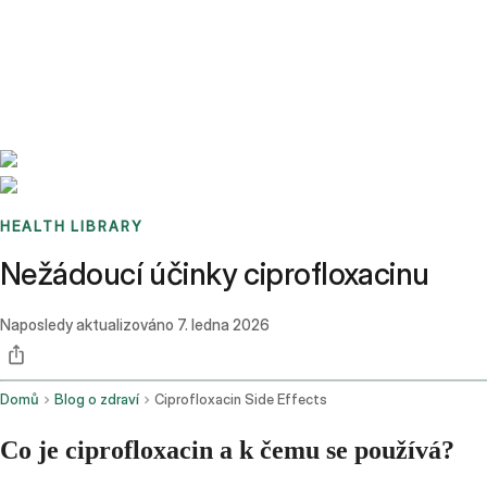
Benchmarks
Stories
FAQ
Sign up / Log in
HEALTH LIBRARY
Nežádoucí účinky ciprofloxacinu
Naposledy aktualizováno
7. ledna 2026
Domů
Blog o zdraví
Ciprofloxacin Side Effects
Co je ciprofloxacin a k čemu se používá?