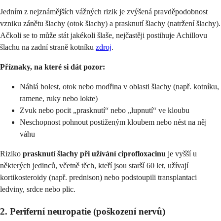
Jedním z nejznámějších vážných rizik je zvýšená pravděpodobnost
vzniku zánětu šlachy (otok šlachy) a prasknutí šlachy (natržení šlachy).
Ačkoli se to může stát jakékoli šlaše, nejčastěji postihuje Achillovu
šlachu na zadní straně kotníku
zdroj
.
Příznaky, na které si dát pozor:
Náhlá bolest, otok nebo modřina v oblasti šlachy (např. kotníku,
ramene, ruky nebo lokte)
Zvuk nebo pocit „prasknutí“ nebo „lupnutí“ ve kloubu
Neschopnost pohnout postiženým kloubem nebo nést na něj
váhu
Riziko
prasknutí šlachy při užívání ciprofloxacinu
je vyšší u
některých jedinců, včetně těch, kteří jsou starší 60 let, užívají
kortikosteroidy (např. prednison) nebo podstoupili transplantaci
ledviny, srdce nebo plic.
2. Periferní neuropatie (poškození nervů)