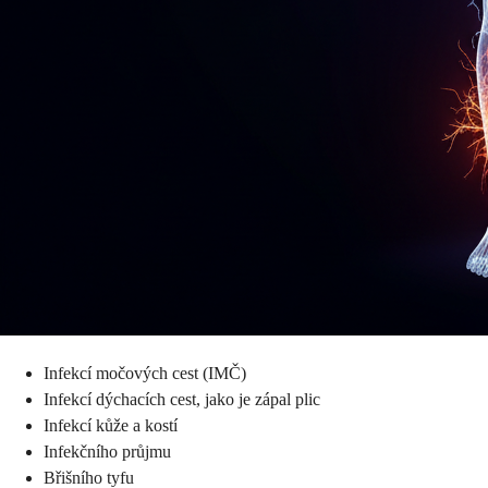
Infekcí močových cest (IMČ)
Infekcí dýchacích cest, jako je zápal plic
Infekcí kůže a kostí
Infekčního průjmu
Břišního tyfu