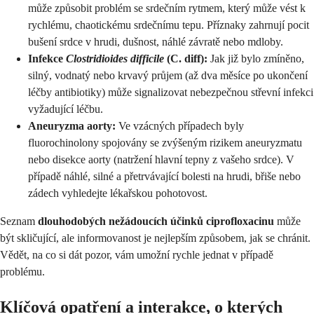
může způsobit problém se srdečním rytmem, který může vést k
rychlému, chaotickému srdečnímu tepu. Příznaky zahrnují pocit
bušení srdce v hrudi, dušnost, náhlé závratě nebo mdloby.
Infekce
Clostridioides difficile
(C. diff):
Jak již bylo zmíněno,
silný, vodnatý nebo krvavý průjem (až dva měsíce po ukončení
léčby antibiotiky) může signalizovat nebezpečnou střevní infekci
vyžadující léčbu.
Aneuryzma aorty:
Ve vzácných případech byly
fluorochinolony spojovány se zvýšeným rizikem aneuryzmatu
nebo disekce aorty (natržení hlavní tepny z vašeho srdce). V
případě náhlé, silné a přetrvávající bolesti na hrudi, břiše nebo
zádech vyhledejte lékařskou pohotovost.
Seznam
dlouhodobých nežádoucích účinků ciprofloxacinu
může
být skličující, ale informovanost je nejlepším způsobem, jak se chránit.
Vědět, na co si dát pozor, vám umožní rychle jednat v případě
problému.
Klíčová opatření a interakce, o kterých