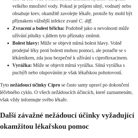
velkého množství vody. Pokud je průjem silný, vodnatý nebo
obsahuje krev, okamžitě zavolejte lékaře, protože by mohl být
příznakem vážnější infekce zvané
C. diff
.
Zvracení a bolest břicha:
Podobně jako u nevolnosti může
užívání pilulky s jídlem tyto příznaky zmírnit.
Bolest hlavy:
Může se objevit mírná bolest hlavy. Volně
prodejné léky proti bolesti mohou pomoci, ale poraďte se s
lékárníkem, zda jsou bezpečné k užívání s ciprofloxacinem.
Vyrážka:
Může se objevit mírná vyrážka. Silná vyrážka s
puchýři nebo olupováním je však lékařskou pohotovostí.
Tyto
nežádoucí účinky Cipro
se často samy upraví po dokončení
léčebného cyklu. O všech nežádoucích účincích, které zaznamenáte,
však vždy informujte svého lékaře.
Další závažné nežádoucí účinky vyžadující
okamžitou lékařskou pomoc