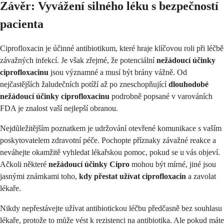
Závěr: Vyvážení silného léku s bezpečností
pacienta
Ciprofloxacin je účinné antibiotikum, které hraje klíčovou roli při léčbě
závažných infekcí. Je však zřejmé, že potenciální
nežádoucí účinky
ciprofloxacinu
jsou významné a musí být brány vážně. Od
nejčastějších žaludečních potíží až po zneschopňující
dlouhodobé
nežádoucí účinky ciprofloxacinu
podrobně popsané v varováních
FDA je znalost vaší nejlepší obranou.
Nejdůležitějším poznatkem je udržování otevřené komunikace s vaším
poskytovatelem zdravotní péče. Pochopte příznaky závažné reakce a
neváhejte okamžitě vyhledat lékařskou pomoc, pokud se u vás objeví.
Ačkoli některé
nežádoucí účinky Cipro
mohou být mírné, jiné jsou
jasnými známkami toho,
kdy přestat užívat ciprofloxacin
a zavolat
lékaře.
Nikdy nepřestávejte užívat antibiotickou léčbu předčasně bez souhlasu
lékaře, protože to může vést k rezistenci na antibiotika. Ale pokud máte