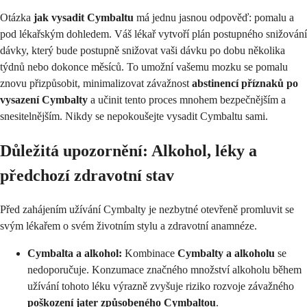
Otázka
jak vysadit Cymbaltu
má jednu jasnou odpověď: pomalu a
pod lékařským dohledem. Váš lékař vytvoří plán postupného snižování
dávky, který bude postupně snižovat vaši dávku po dobu několika
týdnů nebo dokonce měsíců. To umožní vašemu mozku se pomalu
znovu přizpůsobit, minimalizovat závažnost
abstinencí příznaků po
vysazení Cymbalty
a učinit tento proces mnohem bezpečnějším a
snesitelnějším. Nikdy se nepokoušejte vysadit Cymbaltu sami.
Důležitá upozornění: Alkohol, léky a
předchozí zdravotní stav
Před zahájením užívání Cymbalty je nezbytné otevřeně promluvit se
svým lékařem o svém životním stylu a zdravotní anamnéze.
Cymbalta a alkohol:
Kombinace
Cymbalty a alkoholu
se
nedoporučuje. Konzumace značného množství alkoholu během
užívání tohoto léku výrazně zvyšuje riziko rozvoje závažného
poškození jater způsobeného Cymbaltou
.