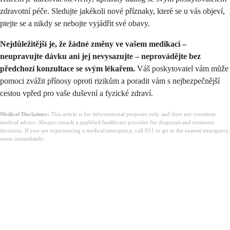
zdravotní péče. Sledujte jakékoli nové příznaky, které se u vás objeví,
ptejte se a nikdy se nebojte vyjádřit své obavy.
Nejdůležitější je, že žádné změny ve vašem medikaci –
neupravujte dávku ani jej nevysazujte – neprovádějte bez
předchozí konzultace se svým lékařem.
Váš poskytovatel vám může
pomoci zvážit přínosy oproti rizikům a poradit vám s nejbezpečnější
cestou vpřed pro vaše duševní a fyzické zdraví.
Medical Disclaimer:
This article is for informational purposes only and does not constitute
medical advice. Always consult a qualified healthcare provider for diagnosis and treatment
decisions. If you are experiencing a medical emergency, call 911 or go to the nearest emergency
room immediately.