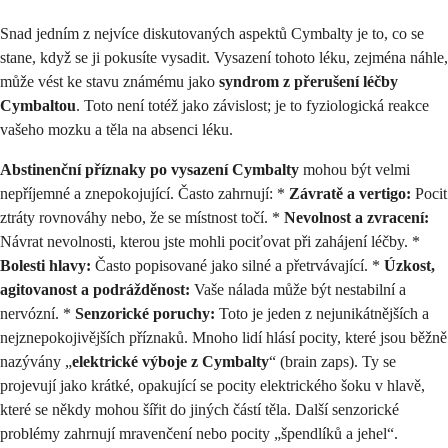
Snad jedním z nejvíce diskutovaných aspektů Cymbalty je to, co se
stane, když se ji pokusíte vysadit. Vysazení tohoto léku, zejména náhle,
může vést ke stavu známému jako
syndrom z přerušení léčby
Cymbaltou
. Toto není totéž jako závislost; je to fyziologická reakce
vašeho mozku a těla na absenci léku.
Abstinenční příznaky po vysazení Cymbalty
mohou být velmi
nepříjemné a znepokojující. Často zahrnují: *
Závratě a vertigo:
Pocit
ztráty rovnováhy nebo, že se místnost točí. *
Nevolnost a zvracení:
Návrat nevolnosti, kterou jste mohli pociťovat při zahájení léčby. *
Bolesti hlavy:
Často popisované jako silné a přetrvávající. *
Úzkost,
agitovanost a podrážděnost:
Vaše nálada může být nestabilní a
nervózní. *
Senzorické poruchy:
Toto je jeden z nejunikátnějších a
nejznepokojivějších příznaků. Mnoho lidí hlásí pocity, které jsou běžně
nazývány „
elektrické výboje z Cymbalty
“ (brain zaps). Ty se
projevují jako krátké, opakující se pocity elektrického šoku v hlavě,
které se někdy mohou šířit do jiných částí těla. Další senzorické
problémy zahrnují mravenčení nebo pocity „špendlíků a jehel“.