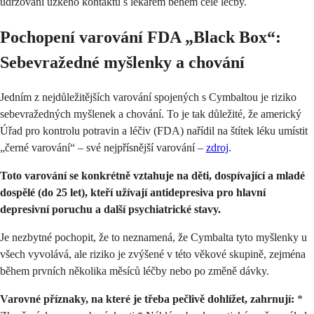
udržování úzkého kontaktu s lékařem během celé léčby.
Pochopení varování FDA „Black Box“:
Sebevražedné myšlenky a chování
Jedním z nejdůležitějších varování spojených s Cymbaltou je riziko
sebevražedných myšlenek a chování. To je tak důležité, že americký
Úřad pro kontrolu potravin a léčiv (FDA) nařídil na štítek léku umístit
„černé varování“ – své nejpřísnější varování –
zdroj
.
Toto varování se konkrétně vztahuje na děti, dospívající a mladé
dospělé (do 25 let), kteří užívají antidepresiva pro hlavní
depresivní poruchu a další psychiatrické stavy.
Je nezbytné pochopit, že to neznamená, že Cymbalta tyto myšlenky u
všech vyvolává, ale riziko je zvýšené v této věkové skupině, zejména
během prvních několika měsíců léčby nebo po změně dávky.
Varovné příznaky, na které je třeba pečlivě dohlížet, zahrnují:
*