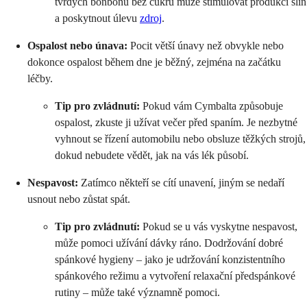
tvrdých bonbónů bez cukru může stimulovat produkci slin
a poskytnout úlevu
zdroj
.
Ospalost nebo únava:
Pocit větší únavy než obvykle nebo
dokonce ospalost během dne je běžný, zejména na začátku
léčby.
Tip pro zvládnutí:
Pokud vám Cymbalta způsobuje
ospalost, zkuste ji užívat večer před spaním. Je nezbytné
vyhnout se řízení automobilu nebo obsluze těžkých strojů,
dokud nebudete vědět, jak na vás lék působí.
Nespavost:
Zatímco někteří se cítí unavení, jiným se nedaří
usnout nebo zůstat spát.
Tip pro zvládnutí:
Pokud se u vás vyskytne nespavost,
může pomoci užívání dávky ráno. Dodržování dobré
spánkové hygieny – jako je udržování konzistentního
spánkového režimu a vytvoření relaxační předspánkové
rutiny – může také významně pomoci.