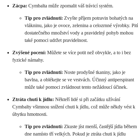
Zácpa:
Cymbalta může zpomalit váš trávicí systém.
Tip pro zvládnutí:
Zvyšte příjem potravin bohatých na
vlákninu, jako je ovoce, zelenina a celozrnné výrobky. Pití
dostatečného množství vody a pravidelný pohyb mohou
také pomoci udržet pravidelnost.
Zvýšené pocení:
Můžete se více potit než obvykle, a to i bez
fyzické námahy.
Tip pro zvládnutí:
Noste prodyšné tkaniny, jako je
bavlna, a oblékejte se ve vrstvách. Účinný antiperspirant
může také pomoci zvládnout tento nežádoucí účinek.
Ztráta chuti k jídlu:
Někteří lidé si při začátku užívání
Cymbalty všimnou snížení chuti k jídlu, což může někdy vést k
úbytku hmotnosti.
Tip pro zvládnutí:
Zkuste jíst menší, častější jídla během
dne namísto tří velkých. Pokud je ztráta chuti k jídlu