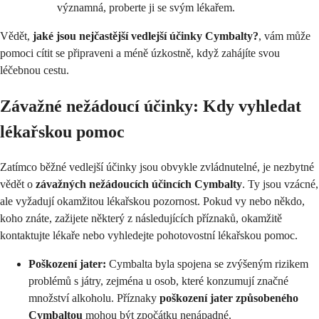
významná, proberte ji se svým lékařem.
Vědět,
jaké jsou nejčastější vedlejší účinky Cymbalty?
, vám může
pomoci cítit se připraveni a méně úzkostně, když zahájíte svou
léčebnou cestu.
Závažné nežádoucí účinky: Kdy vyhledat
lékařskou pomoc
Zatímco běžné vedlejší účinky jsou obvykle zvládnutelné, je nezbytné
vědět o
závažných nežádoucích účincích Cymbalty
. Ty jsou vzácné,
ale vyžadují okamžitou lékařskou pozornost. Pokud vy nebo někdo,
koho znáte, zažijete některý z následujících příznaků, okamžitě
kontaktujte lékaře nebo vyhledejte pohotovostní lékařskou pomoc.
Poškození jater:
Cymbalta byla spojena se zvýšeným rizikem
problémů s játry, zejména u osob, které konzumují značné
množství alkoholu. Příznaky
poškození jater způsobeného
Cymbaltou
mohou být zpočátku nenápadné.