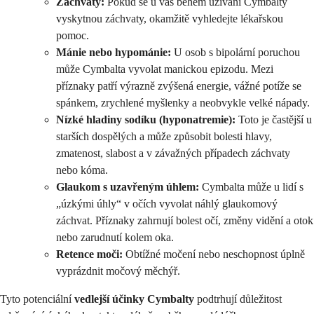
Záchvaty:
Pokud se u vás během užívání Cymbalty
vyskytnou záchvaty, okamžitě vyhledejte lékařskou
pomoc.
Mánie nebo hypománie:
U osob s bipolární poruchou
může Cymbalta vyvolat manickou epizodu. Mezi
příznaky patří výrazně zvýšená energie, vážné potíže se
spánkem, zrychlené myšlenky a neobvykle velké nápady.
Nízké hladiny sodíku (hyponatremie):
Toto je častější u
starších dospělých a může způsobit bolesti hlavy,
zmatenost, slabost a v závažných případech záchvaty
nebo kóma.
Glaukom s uzavřeným úhlem:
Cymbalta může u lidí s
„úzkými úhly“ v očích vyvolat náhlý glaukomový
záchvat. Příznaky zahrnují bolest očí, změny vidění a otok
nebo zarudnutí kolem oka.
Retence moči:
Obtížné močení nebo neschopnost úplně
vyprázdnit močový měchýř.
Tyto potenciální
vedlejší účinky Cymbalty
podtrhují důležitost