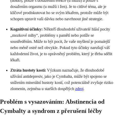
(libido), potíže s dosažením erekce (u mužů) a potíže s
dosažením orgasmu (u mužů i žen). Je to citlivé téma, ale je
klíčové prodiskutovat ho se svým lékařem, protože může být
schopen upravit vaši dávku nebo navrhnout jiné strategie.
Kognitivní účinky:
Někteří dlouhodobí uživatelé hlásí pocity
„mozkové mlhy“, problémy s pamětí nebo potíže se
soustředěním. Může to být pocit, že vaše myšlení je pomalejší
nebo méně ostré než obvykle. Pokud tyto účinky narušují váš
každodenní život, je to oprávněný problém, který je třeba sdělit
lékaři.
Ztráta hustoty kostí:
Výzkum naznačuje, že dlouhodobé
užívání antidepresiv, jako je Cymbalta, může být spojeno se
snížením minerální hustoty kostí, což potenciálně zvyšuje riziko
zlomenin, zejména u starších dospělých
zdroj
.
Problém s vysazováním: Abstinencia od
Cymbalty a syndrom z přerušení léčby