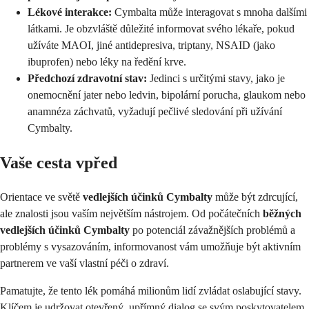
Lékové interakce:
Cymbalta může interagovat s mnoha dalšími
látkami. Je obzvláště důležité informovat svého lékaře, pokud
užíváte MAOI, jiné antidepresiva, triptany, NSAID (jako
ibuprofen) nebo léky na ředění krve.
Předchozí zdravotní stav:
Jedinci s určitými stavy, jako je
onemocnění jater nebo ledvin, bipolární porucha, glaukom nebo
anamnéza záchvatů, vyžadují pečlivé sledování při užívání
Cymbalty.
Vaše cesta vpřed
Orientace ve světě
vedlejších účinků Cymbalty
může být zdrcující,
ale znalosti jsou vaším největším nástrojem. Od počátečních
běžných
vedlejších účinků Cymbalty
po potenciál závažnějších problémů a
problémy s vysazováním, informovanost vám umožňuje být aktivním
partnerem ve vaší vlastní péči o zdraví.
Pamatujte, že tento lék pomáhá milionům lidí zvládat oslabující stavy.
Klíčem je udržovat otevřený, upřímný dialog se svým poskytovatelem