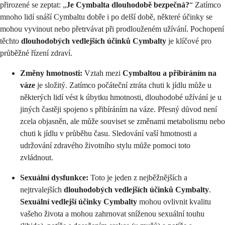
přirozené se zeptat: „
Je Cymbalta dlouhodobě bezpečná?
“ Zatímco
mnoho lidí snáší Cymbaltu dobře i po delší době, některé účinky se
mohou vyvinout nebo přetrvávat při prodlouženém užívání. Pochopení
těchto
dlouhodobých vedlejších účinků Cymbalty
je klíčové pro
průběžné řízení zdraví.
Změny hmotnosti:
Vztah mezi
Cymbaltou a přibíráním na
váze
je složitý. Zatímco počáteční ztráta chuti k jídlu může u
některých lidí vést k úbytku hmotnosti, dlouhodobé užívání je u
jiných častěji spojeno s přibíráním na váze. Přesný důvod není
zcela objasněn, ale může souviset se změnami metabolismu nebo
chuti k jídlu v průběhu času. Sledování vaší hmotnosti a
udržování zdravého životního stylu může pomoci toto
zvládnout.
Sexuální dysfunkce:
Toto je jeden z nejběžnějších a
nejtrvalejších
dlouhodobých vedlejších účinků Cymbalty
.
Sexuální vedlejší účinky Cymbalty
mohou ovlivnit kvalitu
vašeho života a mohou zahrnovat sníženou sexuální touhu