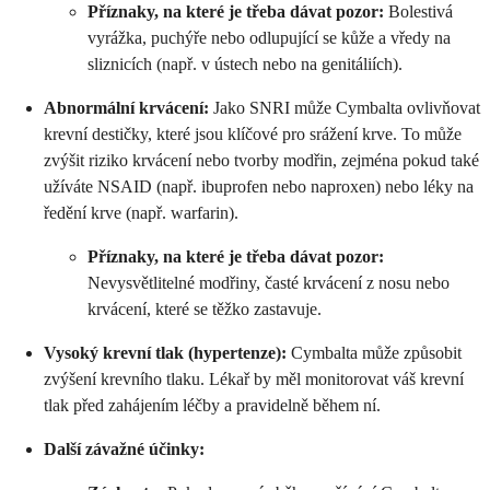
Příznaky, na které je třeba dávat pozor:
Bolestivá
vyrážka, puchýře nebo odlupující se kůže a vředy na
sliznicích (např. v ústech nebo na genitáliích).
Abnormální krvácení:
Jako SNRI může Cymbalta ovlivňovat
krevní destičky, které jsou klíčové pro srážení krve. To může
zvýšit riziko krvácení nebo tvorby modřin, zejména pokud také
užíváte NSAID (např. ibuprofen nebo naproxen) nebo léky na
ředění krve (např. warfarin).
Příznaky, na které je třeba dávat pozor:
Nevysvětlitelné modřiny, časté krvácení z nosu nebo
krvácení, které se těžko zastavuje.
Vysoký krevní tlak (hypertenze):
Cymbalta může způsobit
zvýšení krevního tlaku. Lékař by měl monitorovat váš krevní
tlak před zahájením léčby a pravidelně během ní.
Další závažné účinky: