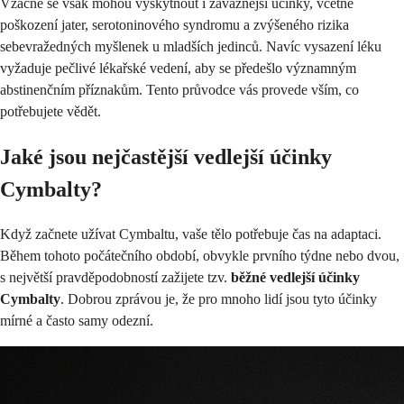
Vzácně se však mohou vyskytnout i závažnější účinky, včetně
poškození jater, serotoninového syndromu a zvýšeného rizika
sebevražedných myšlenek u mladších jedinců. Navíc vysazení léku
vyžaduje pečlivé lékařské vedení, aby se předešlo významným
abstinenčním příznakům. Tento průvodce vás provede vším, co
potřebujete vědět.
Jaké jsou nejčastější vedlejší účinky
Cymbalty?
Když začnete užívat Cymbaltu, vaše tělo potřebuje čas na adaptaci.
Během tohoto počátečního období, obvykle prvního týdne nebo dvou,
s největší pravděpodobností zažijete tzv.
běžné vedlejší účinky
Cymbalty
. Dobrou zprávou je, že pro mnoho lidí jsou tyto účinky
mírné a často samy odezní.