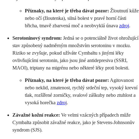
Příznaky, na které je třeba dávat pozor:
Žloutnutí kůže
nebo očí (žloutenka), silná bolest v pravé horní části
břicha, tmavě zbarvená moč a neobvyklá únava
zdroj
.
Serotoninový syndrom:
Jedná se o potenciálně život ohrožující
stav způsobený nadměrným množstvím serotoninu v mozku.
Riziko se zvyšuje, pokud užíváte Cymbaltu s jinými léky
ovlivňujícími serotonin, jako jsou jiné antidepresiva (SSRI,
MAOI), triptany na migrénu nebo některé léky proti bolesti.
Příznaky, na které je třeba dávat pozor:
Agitovanost
nebo neklid, zmatenost, rychlý srdeční tep, vysoký krevní
tlak, rozšířené zorničky, svalové záškuby nebo ztuhlost a
vysoká horečka
zdroj
.
Závažné kožní reakce:
Ve velmi vzácných případech může
Cymbalta způsobit závažné reakce, jako je Stevens-Johnsonův
syndrom (SJS).