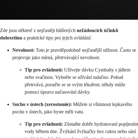
Zde jsou některé z nejčastěji hlášených
nežádoucích účinků
duloxetinu
a praktické tipy pro jejich zvládání:
Nevolnost:
Toto je pravděpodobně nejčastější stížnost. Často se
projevuje jako mírná, přetrvávající nevolnost.
Tip pro zvládnutí:
Užívejte dávku Cymbalty s jídlem
nebo svačinou. Vyhněte se užívání nalačno. Pokud
přetrvává, poraďte se se svým lékařem; někdy může
pomoci úprava načasování dávky.
Sucho v ústech (xerostomie):
Můžete si všimnout lepkavého
pocitu v ústech, jako byste měli vatu.
Tip pro zvládnutí:
Zůstaňte dobře hydratovaní popíjením
vody během dne. Žvýkání žvýkačky bez cukru nebo sání