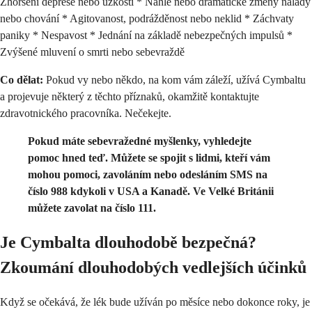
Zhoršení deprese nebo úzkosti * Náhlé nebo dramatické změny nálady
nebo chování * Agitovanost, podrážděnost nebo neklid * Záchvaty
paniky * Nespavost * Jednání na základě nebezpečných impulsů *
Zvýšené mluvení o smrti nebo sebevraždě
Co dělat:
Pokud vy nebo někdo, na kom vám záleží, užívá Cymbaltu
a projevuje některý z těchto příznaků, okamžitě kontaktujte
zdravotnického pracovníka. Nečekejte.
Pokud máte sebevražedné myšlenky, vyhledejte
pomoc hned teď. Můžete se spojit s lidmi, kteří vám
mohou pomoci, zavoláním nebo odesláním SMS na
číslo 988 kdykoli v USA a Kanadě. Ve Velké Británii
můžete zavolat na číslo 111.
Je Cymbalta dlouhodobě bezpečná?
Zkoumání dlouhodobých vedlejších účinků
Když se očekává, že lék bude užíván po měsíce nebo dokonce roky, je