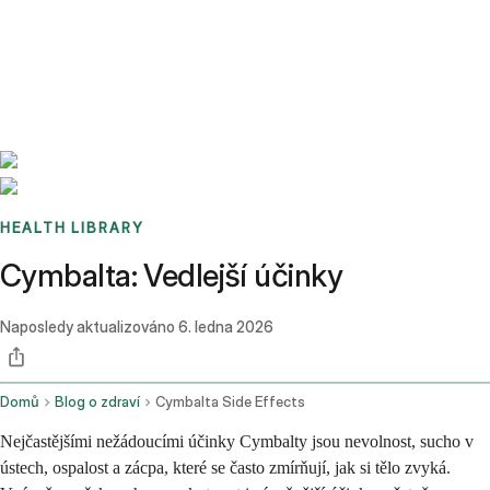
Benchmarks
Stories
FAQ
Sign up / Log in
HEALTH LIBRARY
Cymbalta: Vedlejší účinky
Naposledy aktualizováno
6. ledna 2026
Domů
Blog o zdraví
Cymbalta Side Effects
Nejčastějšími nežádoucími účinky Cymbalty jsou nevolnost, sucho v
ústech, ospalost a zácpa, které se často zmírňují, jak si tělo zvyká.