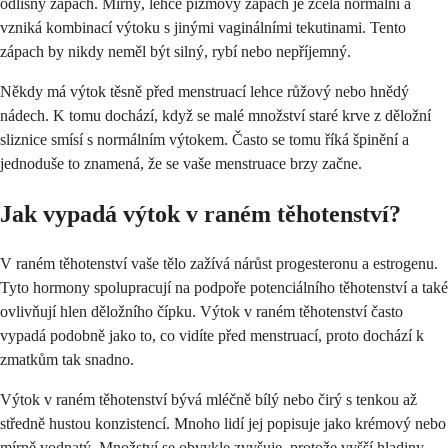
odlišný zápach. Mírný, lehce pižmový zápach je zcela normální a
vzniká kombinací výtoku s jinými vaginálními tekutinami. Tento
zápach by nikdy neměl být silný, rybí nebo nepříjemný.
Někdy má výtok těsně před menstruací lehce růžový nebo hnědý
nádech. K tomu dochází, když se malé množství staré krve z děložní
sliznice smísí s normálním výtokem. Často se tomu říká špinění a
jednoduše to znamená, že se vaše menstruace brzy začne.
Jak vypadá výtok v raném těhotenství?
V raném těhotenství vaše tělo zažívá nárůst progesteronu a estrogenu.
Tyto hormony spolupracují na podpoře potenciálního těhotenství a také
ovlivňují hlen děložního čípku. Výtok v raném těhotenství často
vypadá podobně jako to, co vidíte před menstruací, proto dochází k
zmatkům tak snadno.
Výtok v raném těhotenství bývá mléčně bílý nebo čirý s tenkou až
středně hustou konzistencí. Mnoho lidí jej popisuje jako krémový nebo
mírně vodnatý. Množství se obvykle zvyšuje, protože vyšší hladiny