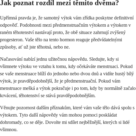
Jak poznat rozdíl mezi těmito dvěma?
Upřímná pravda je, že samotný výtok vám zřídka poskytne definitivní
odpověď. Podobnosti mezi předmenstruačním výtokem a výtokem v
raném těhotenství nastávají proto, že obě situace zahrnují zvýšený
progesteron. Vaše tělo na tento hormon reaguje předvídatelnými
způsoby, ať už jste těhotná, nebo ne.
Načasování nabízí jednu užitečnou nápovědu. Sledujte, kdy si
všimnete výtoku ve vztahu k tomu, kdy očekáváte menstruaci. Pokud
se vaše menstruace blíží do jednoho nebo dvou dnů a vidíte hustý bílý
výtok, je pravděpodobnější, že je předmenstruační. Pokud vám
menstruace mešká a výtok pokračuje i po tom, kdy by normálně začalo
krvácení, těhotenství se stává pravděpodobnějším.
Věnujte pozornost dalším příznakům, které vám vaše tělo dává spolu s
výtokem. Tyto další nápovědy vám mohou pomoci poskládat
dohromady, co se děje. Dovolte mi sdílet nejběžnější, kterých si lidé
všimnou.