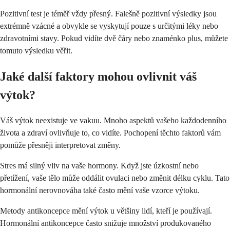
Pozitivní test je téměř vždy přesný. Falešně pozitivní výsledky jsou
extrémně vzácné a obvykle se vyskytují pouze s určitými léky nebo
zdravotními stavy. Pokud vidíte dvě čáry nebo znaménko plus, můžete
tomuto výsledku věřit.
Jaké další faktory mohou ovlivnit váš
výtok?
Váš výtok neexistuje ve vakuu. Mnoho aspektů vašeho každodenního
života a zdraví ovlivňuje to, co vidíte. Pochopení těchto faktorů vám
pomůže přesněji interpretovat změny.
Stres má silný vliv na vaše hormony. Když jste úzkostní nebo
přetížení, vaše tělo může oddálit ovulaci nebo změnit délku cyklu. Tato
hormonální nerovnováha také často mění vaše vzorce výtoku.
Metody antikoncepce mění výtok u většiny lidí, kteří je používají.
Hormonální antikoncepce často snižuje množství produkovaného