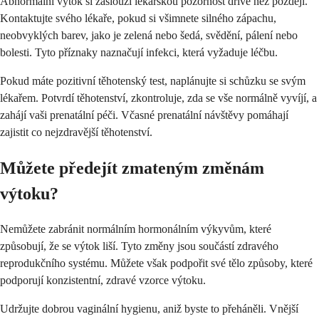
Abnormální výtok si zaslouží lékařskou pozornost dříve než později.
Kontaktujte svého lékaře, pokud si všimnete silného zápachu,
neobvyklých barev, jako je zelená nebo šedá, svědění, pálení nebo
bolesti. Tyto příznaky naznačují infekci, která vyžaduje léčbu.
Pokud máte pozitivní těhotenský test, naplánujte si schůzku se svým
lékařem. Potvrdí těhotenství, zkontroluje, zda se vše normálně vyvíjí, a
zahájí vaši prenatální péči. Včasné prenatální návštěvy pomáhají
zajistit co nejzdravější těhotenství.
Můžete předejít zmateným změnám
výtoku?
Nemůžete zabránit normálním hormonálním výkyvům, které
způsobují, že se výtok liší. Tyto změny jsou součástí zdravého
reprodukčního systému. Můžete však podpořit své tělo způsoby, které
podporují konzistentní, zdravé vzorce výtoku.
Udržujte dobrou vaginální hygienu, aniž byste to přeháněli. Vnější