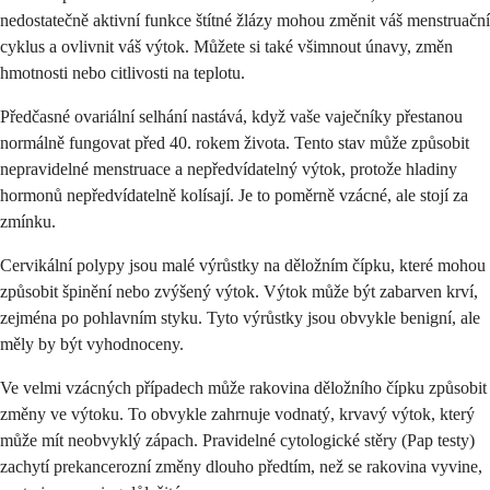
nedostatečně aktivní funkce štítné žlázy mohou změnit váš menstruační
cyklus a ovlivnit váš výtok. Můžete si také všimnout únavy, změn
hmotnosti nebo citlivosti na teplotu.
Předčasné ovariální selhání nastává, když vaše vaječníky přestanou
normálně fungovat před 40. rokem života. Tento stav může způsobit
nepravidelné menstruace a nepředvídatelný výtok, protože hladiny
hormonů nepředvídatelně kolísají. Je to poměrně vzácné, ale stojí za
zmínku.
Cervikální polypy jsou malé výrůstky na děložním čípku, které mohou
způsobit špinění nebo zvýšený výtok. Výtok může být zabarven krví,
zejména po pohlavním styku. Tyto výrůstky jsou obvykle benigní, ale
měly by být vyhodnoceny.
Ve velmi vzácných případech může rakovina děložního čípku způsobit
změny ve výtoku. To obvykle zahrnuje vodnatý, krvavý výtok, který
může mít neobvyklý zápach. Pravidelné cytologické stěry (Pap testy)
zachytí prekancerozní změny dlouho předtím, než se rakovina vyvine,