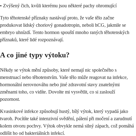
• Zvýšený čich, kvůli kterému jsou některé pachy ohromující
Tyto těhotenské příznaky nastávají proto, že vaše tělo začne
produkovat lidský choriový gonadotropin, neboli hCG, jakmile se
embryo uhnízdí. Tento hormon spouští mnoho raných těhotenských
příznaků, které lidé rozpoznávají.
A co jiné typy výtoku?
Někdy se výtok mění způsoby, které nemají nic společného s
menstruací nebo těhotenstvím. Vaše tělo může reagovat na infekce,
hormonální nerovnováhu nebo jiné zdravotní stavy znatelnými
změnami toho, co vidíte. Dovolte mi vysvětlit, co si zaslouží
pozornost.
Kvasinkové infekce způsobují hustý, bílý výtok, který vypadá jako
tvaroh. Pocítíte také intenzivní svědění, pálení při močení a zarudnutí
kolem otvoru pochvy. Výtok obvykle nemá silný zápach, což pomáhá
odlišit ho od bakteriálních infekcí.