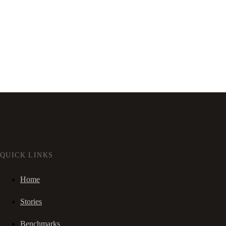
QUICK LINKS
Home
Stories
Benchmarks