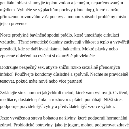
genitální oblast si umyjte teplou vodou a jemným, neparfémovaným
mýdlem. Vyhněte se výplachům pochvy (douching), které narušují
přirozenou rovnováhu vaší pochvy a mohou způsobit problémy místo
jejich prevence.
Noste prodyšné bavlněné spodní prádlo, které umožňuje cirkulaci
vzduchu. Těsné syntetické tkaniny zachycují vlhkost a teplo a vytvářejí
prostředí, kde se daří kvasinkám a bakteriím. Mokré plavky nebo
zpocené oblečení na cvičení si okamžitě převlékněte.
Dodržujte bezpečný sex, abyste snížili riziko sexuálně přenosných
infekcí. Používejte kondomy důsledně a správně. Nechte se pravidelně
testovat, pokud máte nové nebo více partnerů.
Zvládejte stres pomocí jakýchkoli metod, které vám vyhovují. Cvičení,
meditace, dostatek spánku a rozhovor s přáteli pomáhají. Nižší stres
podporuje pravidelnější cykly a předvídatelnější vzorce výtoku.
Jezte vyváženou stravu bohatou na živiny, které podporují hormonální
zdraví. Probiotické potraviny, jako je jogurt, mohou podporovat zdravé