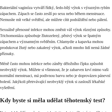
Bakteriální vaginóza vytváří řídký, šedo-bílý výtok s výrazným rybím
zápachem. Zápach se často zesílí po sexu nebo během menstruace.
Nemusíte mít velké svědění, ale můžete cítit podráždění nebo pálení.
Sexuálně přenosné infekce mohou změnit váš výtok různými způsoby.
Trichomoniáza způsobuje žlutozelený, pěnivý výtok se špatným
zápachem a významným svěděním. Chlamydie a kapavka mohou
produkovat žlutý nebo zakalený výtok, ačkoli mnoho lidí nemá žádné
příznaky.
Méně často mohou infekce nebo záněty děložního čípku způsobit
neobvyklý výtok. Můžete si všimnout, že je zabarven krví mimo vaši
normální menstruaci, má podivnou barvu nebo je doprovázen pánevní
bolestí. Jakýkoli přetrvávající neobvyklý výtok si zaslouží lékařské
vyšetření.
Kdy byste si měla udělat těhotenský test?