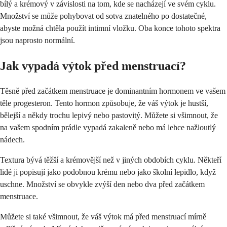
bílý a krémový v závislosti na tom, kde se nacházejí ve svém cyklu.
Množství se může pohybovat od sotva znatelného po dostatečné,
abyste možná chtěla použít intimní vložku. Oba konce tohoto spektra
jsou naprosto normální.
Jak vypadá výtok před menstruací?
Těsně před začátkem menstruace je dominantním hormonem ve vašem
těle progesteron. Tento hormon způsobuje, že váš výtok je hustší,
bělejší a někdy trochu lepivý nebo pastovitý. Můžete si všimnout, že
na vašem spodním prádle vypadá zakaleně nebo má lehce nažloutlý
nádech.
Textura bývá těžší a krémovější než v jiných obdobích cyklu. Někteří
lidé ji popisují jako podobnou krému nebo jako školní lepidlo, když
uschne. Množství se obvykle zvýší den nebo dva před začátkem
menstruace.
Můžete si také všimnout, že váš výtok má před menstruací mírně