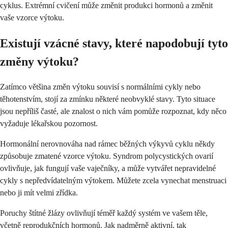
cyklus. Extrémní cvičení může změnit produkci hormonů a změnit
vaše vzorce výtoku.
Existují vzácné stavy, které napodobují tyto
změny výtoku?
Zatímco většina změn výtoku souvisí s normálními cykly nebo
těhotenstvím, stojí za zmínku některé neobvyklé stavy. Tyto situace
jsou nepříliš časté, ale znalost o nich vám pomůže rozpoznat, kdy něco
vyžaduje lékařskou pozornost.
Hormonální nerovnováha nad rámec běžných výkyvů cyklu někdy
způsobuje zmatené vzorce výtoku. Syndrom polycystických ovarií
ovlivňuje, jak fungují vaše vaječníky, a může vytvářet nepravidelné
cykly s nepředvídatelným výtokem. Můžete zcela vynechat menstruaci
nebo ji mít velmi zřídka.
Poruchy štítné žlázy ovlivňují téměř každý systém ve vašem těle,
včetně reprodukčních hormonů. Jak nadměrně aktivní, tak