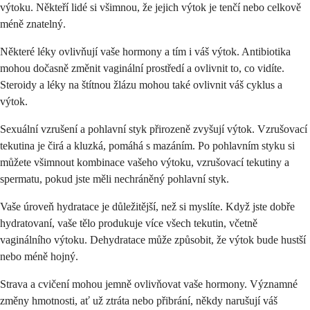
výtoku. Někteří lidé si všimnou, že jejich výtok je tenčí nebo celkově
méně znatelný.
Některé léky ovlivňují vaše hormony a tím i váš výtok. Antibiotika
mohou dočasně změnit vaginální prostředí a ovlivnit to, co vidíte.
Steroidy a léky na štítnou žlázu mohou také ovlivnit váš cyklus a
výtok.
Sexuální vzrušení a pohlavní styk přirozeně zvyšují výtok. Vzrušovací
tekutina je čirá a kluzká, pomáhá s mazáním. Po pohlavním styku si
můžete všimnout kombinace vašeho výtoku, vzrušovací tekutiny a
spermatu, pokud jste měli nechráněný pohlavní styk.
Vaše úroveň hydratace je důležitější, než si myslíte. Když jste dobře
hydratovaní, vaše tělo produkuje více všech tekutin, včetně
vaginálního výtoku. Dehydratace může způsobit, že výtok bude hustší
nebo méně hojný.
Strava a cvičení mohou jemně ovlivňovat vaše hormony. Významné
změny hmotnosti, ať už ztráta nebo přibrání, někdy narušují váš