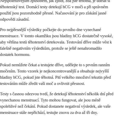
Nejspolehlivějším způsobem, jak zjistit, zda jste těhotná, je udělat si
těhotenský test. Domácí testy detekují hCG v moči a při správném
použití jsou pozoruhodně přesné. Načasování je pro získání jasné
odpovědi zásadní.
Pro nejpřesnější výsledky počkejte do prvního dne vynechané
menstruace. V tomto okamžiku jsou hladiny hCG dostatečně vysoké,
aby většina testů těhotenství detekovala. Testování dříve může vést k
falešně negativním výsledkům, protože se ještě nenahromadilo
dostatek hormonu.
Pokud nemůžete čekat a testujete dříve, udělejte to s prvním ranním
močením. Tento vzorek je nejkoncentrovanější a obsahuje nejvyšší
hladiny hCG, pokud jste těhotná. Pití velkého množství tekutin před
testováním může zředit vaši moč a ovlivnit přesnost.
Testy s časnou odezvou tvrdí, že detekují těhotenství několik dní před
vynechanou menstruací. Tyto mohou fungovat, ale jsou méně
spolehlivé než čekání. Pokud dostanete negativní výsledek, ale vaše
menstruace stále nepřichází, testujte znovu za dva až tři dny.