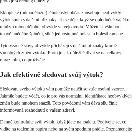
proto je screening důležitý.
Ektopické (mimoděložní) těhotenství občas způsobuje neobvyklý
výtok spolu s dalšími příznaky. To se děje, když se oplodněné vajíčko
uhnízdí mimo dělohu, obvykle ve vejcovodu. Můžete si všimnout
tmavě hnědého špinění, silné jednostranné bolesti a bolesti ramene.
Tyto vzácné stavy obvykle přicházejí s dalšími příznaky kromě
samotných změn výtoku. Proto je tak důležité dívat se na celkový
obraz toho, co prožíváte.
Jak efektivně sledovat svůj výtok?
Sledování svého výtoku vám pomůže naučit se vaše osobní vzorce.
Jakmile budete vědět, co je pro vás normální, identifikace neobvyklých
změn bude mnohem snazší. Toto povědomí vám dává sílu činit
informovaná rozhodnutí o vašem zdraví.
Denně kontrolujte svůj výtok, když jdete na toaletu. Podívejte se, co
vidíte na toaletním papíru nebo na svém spodním prádle. Poznamenejte