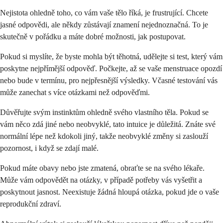
Nejistota ohledně toho, co vám vaše tělo říká, je frustrující. Chcete
jasné odpovědi, ale někdy zůstávají znamení nejednoznačná. To je
skutečně v pořádku a máte dobré možnosti, jak postupovat.
Pokud si myslíte, že byste mohla být těhotná, udělejte si test, který vám
poskytne nejpřímější odpověď. Počkejte, až se vaše menstruace opozdí
nebo bude v termínu, pro nejpřesnější výsledky. Včasné testování vás
může zanechat s více otázkami než odpověďmi.
Důvěřujte svým instinktům ohledně svého vlastního těla. Pokud se
vám něco zdá jiné nebo neobvyklé, tato intuice je důležitá. Znáte své
normální lépe než kdokoli jiný, takže neobvyklé změny si zaslouží
pozornost, i když se zdají malé.
Pokud máte obavy nebo jste zmatená, obraťte se na svého lékaře.
Může vám odpovědět na otázky, v případě potřeby vás vyšetřit a
poskytnout jasnost. Neexistuje žádná hloupá otázka, pokud jde o vaše
reprodukční zdraví.