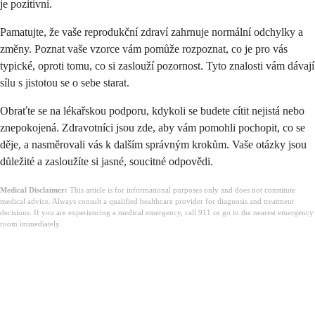
je pozitivní.
Pamatujte, že vaše reprodukční zdraví zahrnuje normální odchylky a
změny. Poznat vaše vzorce vám pomůže rozpoznat, co je pro vás
typické, oproti tomu, co si zaslouží pozornost. Tyto znalosti vám dávají
sílu s jistotou se o sebe starat.
Obraťte se na lékařskou podporu, kdykoli se budete cítit nejistá nebo
znepokojená. Zdravotníci jsou zde, aby vám pomohli pochopit, co se
děje, a nasměrovali vás k dalším správným krokům. Vaše otázky jsou
důležité a zasloužíte si jasné, soucitné odpovědi.
Medical Disclaimer:
This article is for informational purposes only and does not constitute
medical advice. Always consult a qualified healthcare provider for diagnosis and treatment
decisions. If you are experiencing a medical emergency, call 911 or go to the nearest emergency
room immediately.