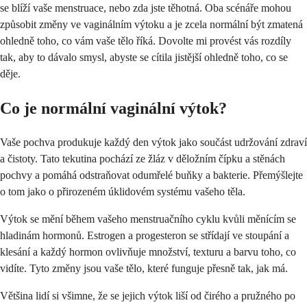
se blíží vaše menstruace, nebo zda jste těhotná. Oba scénáře mohou
způsobit změny ve vaginálním výtoku a je zcela normální být zmatená
ohledně toho, co vám vaše tělo říká. Dovolte mi provést vás rozdíly
tak, aby to dávalo smysl, abyste se cítila jistější ohledně toho, co se
děje.
Co je normální vaginální výtok?
Vaše pochva produkuje každý den výtok jako součást udržování zdraví
a čistoty. Tato tekutina pochází ze žláz v děložním čípku a stěnách
pochvy a pomáhá odstraňovat odumřelé buňky a bakterie. Přemýšlejte
o tom jako o přirozeném úklidovém systému vašeho těla.
Výtok se mění během vašeho menstruačního cyklu kvůli měnícím se
hladinám hormonů. Estrogen a progesteron se střídají ve stoupání a
klesání a každý hormon ovlivňuje množství, texturu a barvu toho, co
vidíte. Tyto změny jsou vaše tělo, které funguje přesně tak, jak má.
Většina lidí si všimne, že se jejich výtok liší od čirého a pružného po