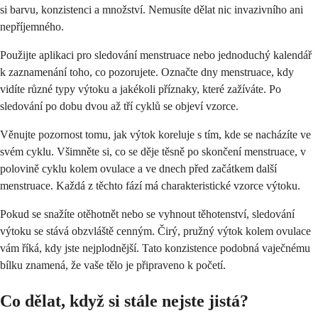
si barvu, konzistenci a množství. Nemusíte dělat nic invazivního ani
nepříjemného.
Použijte aplikaci pro sledování menstruace nebo jednoduchý kalendář
k zaznamenání toho, co pozorujete. Označte dny menstruace, kdy
vidíte různé typy výtoku a jakékoli příznaky, které zažíváte. Po
sledování po dobu dvou až tří cyklů se objeví vzorce.
Věnujte pozornost tomu, jak výtok koreluje s tím, kde se nacházíte ve
svém cyklu. Všimněte si, co se děje těsně po skončení menstruace, v
polovině cyklu kolem ovulace a ve dnech před začátkem další
menstruace. Každá z těchto fází má charakteristické vzorce výtoku.
Pokud se snažíte otěhotnět nebo se vyhnout těhotenství, sledování
výtoku se stává obzvláště cenným. Čirý, pružný výtok kolem ovulace
vám říká, kdy jste nejplodnější. Tato konzistence podobná vaječnému
bílku znamená, že vaše tělo je připraveno k početí.
Co dělat, když si stále nejste jistá?