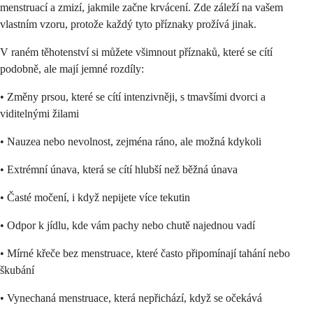
menstruací a zmizí, jakmile začne krvácení. Zde záleží na vašem
vlastním vzoru, protože každý tyto příznaky prožívá jinak.
V raném těhotenství si můžete všimnout příznaků, které se cítí
podobně, ale mají jemné rozdíly:
• Změny prsou, které se cítí intenzivněji, s tmavšími dvorci a
viditelnými žilami
• Nauzea nebo nevolnost, zejména ráno, ale možná kdykoli
• Extrémní únava, která se cítí hlubší než běžná únava
• Časté močení, i když nepijete více tekutin
• Odpor k jídlu, kde vám pachy nebo chutě najednou vadí
• Mírné křeče bez menstruace, které často připomínají tahání nebo
škubání
• Vynechaná menstruace, která nepřichází, když se očekává