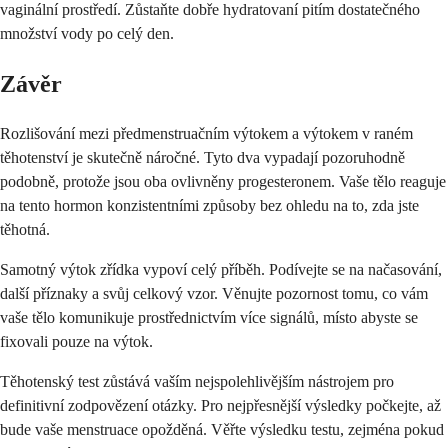
vaginální prostředí. Zůstaňte dobře hydratovaní pitím dostatečného
množství vody po celý den.
Závěr
Rozlišování mezi předmenstruačním výtokem a výtokem v raném
těhotenství je skutečně náročné. Tyto dva vypadají pozoruhodně
podobně, protože jsou oba ovlivněny progesteronem. Vaše tělo reaguje
na tento hormon konzistentními způsoby bez ohledu na to, zda jste
těhotná.
Samotný výtok zřídka vypoví celý příběh. Podívejte se na načasování,
další příznaky a svůj celkový vzor. Věnujte pozornost tomu, co vám
vaše tělo komunikuje prostřednictvím více signálů, místo abyste se
fixovali pouze na výtok.
Těhotenský test zůstává vaším nejspolehlivějším nástrojem pro
definitivní zodpovězení otázky. Pro nejpřesnější výsledky počkejte, až
bude vaše menstruace opožděná. Věřte výsledku testu, zejména pokud