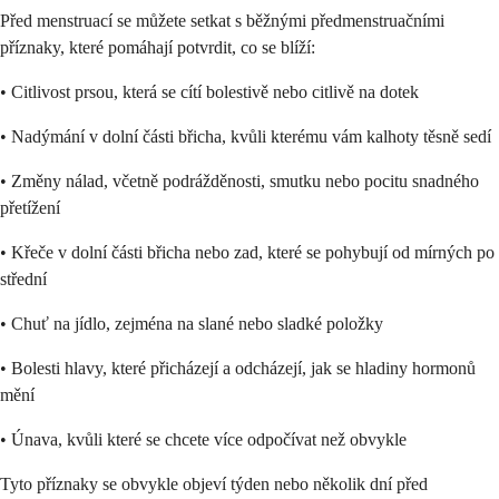
Před menstruací se můžete setkat s běžnými předmenstruačními
příznaky, které pomáhají potvrdit, co se blíží:
• Citlivost prsou, která se cítí bolestivě nebo citlivě na dotek
• Nadýmání v dolní části břicha, kvůli kterému vám kalhoty těsně sedí
• Změny nálad, včetně podrážděnosti, smutku nebo pocitu snadného
přetížení
• Křeče v dolní části břicha nebo zad, které se pohybují od mírných po
střední
• Chuť na jídlo, zejména na slané nebo sladké položky
• Bolesti hlavy, které přicházejí a odcházejí, jak se hladiny hormonů
mění
• Únava, kvůli které se chcete více odpočívat než obvykle
Tyto příznaky se obvykle objeví týden nebo několik dní před