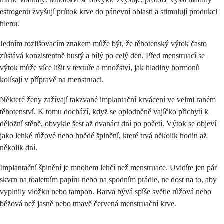
estrogenu zvyšují průtok krve do pánevní oblasti a stimulují produkci
hlenu.
Jedním rozlišovacím znakem může být, že těhotenský výtok často
zůstává konzistentně hustý a bílý po celý den. Před menstruací se
výtok může více lišit v textuře a množství, jak hladiny hormonů
kolísají v přípravě na menstruaci.
Některé ženy zažívají takzvané implantační krvácení ve velmi raném
těhotenství. K tomu dochází, když se oplodněné vajíčko přichytí k
děložní stěně, obvykle šest až dvanáct dní po početí. Výtok se objeví
jako lehké růžové nebo hnědé špinění, které trvá několik hodin až
několik dní.
Implantační špinění je mnohem lehčí než menstruace. Uvidíte jen pár
skvrn na toaletním papíru nebo na spodním prádle, ne dost na to, aby
vyplnily vložku nebo tampon. Barva bývá spíše světle růžová nebo
béžová než jasně nebo tmavě červená menstruační krve.