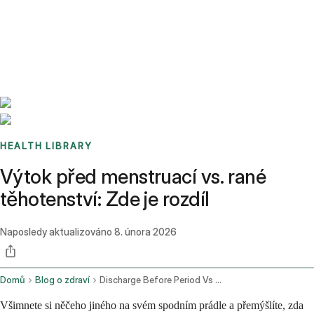
Benchmarks
Stories
FAQ
Sign up / Log in
HEALTH LIBRARY
Výtok před menstruací vs. rané
těhotenství: Zde je rozdíl
Naposledy aktualizováno
8. února 2026
Domů
Blog o zdraví
Discharge Before Period Vs Early Pregnancy
Všimnete si něčeho jiného na svém spodním prádle a přemýšlíte, zda