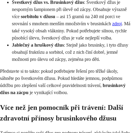
Švestkový džus vs. Brusinkový džus
: Švestkový džus je
nesporným šampionem při úlevě od zácpy. Obsahuje výrazně
více
sorbitolu v džusu
– asi 15 gramů na 240 ml porci ve
srovnání s mnohem menším množstvím v brusinkách
zdroj
. Má
také vysoký obsah vlákniny. Pokud potřebujete silnou, rychle
působící úlevu, švestkový džus je vaše nejlepší volba.
Jablečný a hruškový džus
: Stejně jako brusinky, i tyto džusy
obsahují fruktózu a sorbitol, což z nich činí dobré, jemné
možnosti pro úlevu od zácpy, zejména pro děti.
Představte si to takto: pokud potřebujete řešení pro těžké úkoly,
sáhněte po švestkovém džusu. Pokud hledáte jemnou, podpůrnou
údržbu pro zlepšení vaší celkové pravidelnosti trávení,
brusinkový
džus na zácpu
je vynikající volbou.
Více než jen pomocník při trávení: Další
zdravotní přínosy brusinkového džusu
Zatímco si popíjíte svůj džus pro podporu trávení, získáváte také řadu