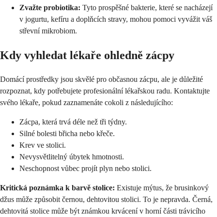
Zvažte probiotika:
Tyto prospěšné bakterie, které se nacházejí
v jogurtu, kefíru a doplňcích stravy, mohou pomoci vyvážit váš
střevní mikrobiom.
Kdy vyhledat lékaře ohledně zácpy
Domácí prostředky jsou skvělé pro občasnou zácpu, ale je důležité
rozpoznat, kdy potřebujete profesionální lékařskou radu. Kontaktujte
svého lékaře, pokud zaznamenáte cokoli z následujícího:
Zácpa, která trvá déle než tři týdny.
Silné bolesti břicha nebo křeče.
Krev ve stolici.
Nevysvětlitelný úbytek hmotnosti.
Neschopnost vůbec projít plyn nebo stolici.
Kritická poznámka k barvě stolice:
Existuje mýtus, že brusinkový
džus může způsobit černou, dehtovitou stolici. To je nepravda. Černá,
dehtovitá stolice může být známkou krvácení v horní části trávicího