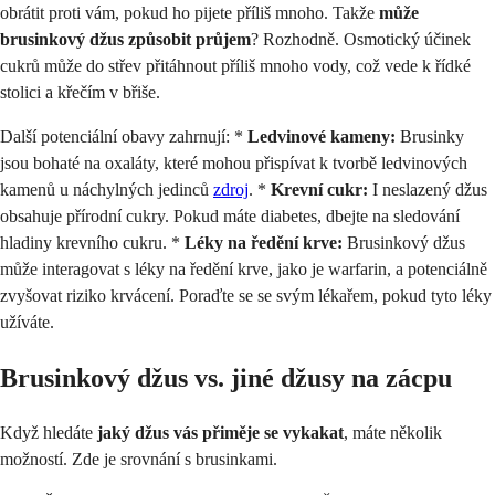
obrátit proti vám, pokud ho pijete příliš mnoho. Takže
může
brusinkový džus způsobit průjem
? Rozhodně. Osmotický účinek
cukrů může do střev přitáhnout příliš mnoho vody, což vede k řídké
stolici a křečím v břiše.
Další potenciální obavy zahrnují: *
Ledvinové kameny:
Brusinky
jsou bohaté na oxaláty, které mohou přispívat k tvorbě ledvinových
kamenů u náchylných jedinců
zdroj
. *
Krevní cukr:
I neslazený džus
obsahuje přírodní cukry. Pokud máte diabetes, dbejte na sledování
hladiny krevního cukru. *
Léky na ředění krve:
Brusinkový džus
může interagovat s léky na ředění krve, jako je warfarin, a potenciálně
zvyšovat riziko krvácení. Poraďte se se svým lékařem, pokud tyto léky
užíváte.
Brusinkový džus vs. jiné džusy na zácpu
Když hledáte
jaký džus vás přiměje se vykakat
, máte několik
možností. Zde je srovnání s brusinkami.