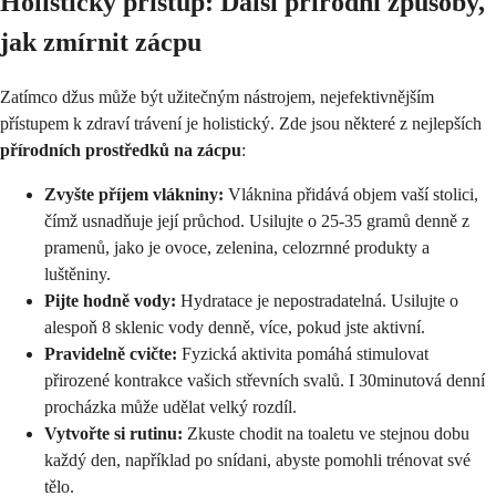
Holistický přístup: Další přírodní způsoby,
jak zmírnit zácpu
Zatímco džus může být užitečným nástrojem, nejefektivnějším
přístupem k zdraví trávení je holistický. Zde jsou některé z nejlepších
přírodních prostředků na zácpu
:
Zvyšte příjem vlákniny:
Vláknina přidává objem vaší stolici,
čímž usnadňuje její průchod. Usilujte o 25-35 gramů denně z
pramenů, jako je ovoce, zelenina, celozrnné produkty a
luštěniny.
Pijte hodně vody:
Hydratace je nepostradatelná. Usilujte o
alespoň 8 sklenic vody denně, více, pokud jste aktivní.
Pravidelně cvičte:
Fyzická aktivita pomáhá stimulovat
přirozené kontrakce vašich střevních svalů. I 30minutová denní
procházka může udělat velký rozdíl.
Vytvořte si rutinu:
Zkuste chodit na toaletu ve stejnou dobu
každý den, například po snídani, abyste pomohli trénovat své
tělo.