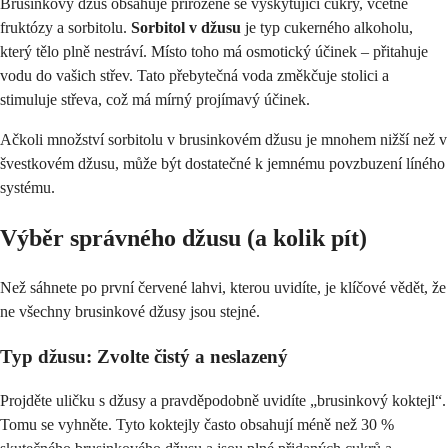
Brusinkový džus obsahuje přirozeně se vyskytující cukry, včetně
fruktózy a sorbitolu.
Sorbitol v džusu
je typ cukerného alkoholu,
který tělo plně nestráví. Místo toho má osmotický účinek – přitahuje
vodu do vašich střev. Tato přebytečná voda změkčuje stolici a
stimuluje střeva, což má mírný projímavý účinek.
Ačkoli množství sorbitolu v brusinkovém džusu je mnohem nižší než v
švestkovém džusu, může být dostatečné k jemnému povzbuzení líného
systému.
Výběr správného džusu (a kolik pít)
Než sáhnete po první červené lahvi, kterou uvidíte, je klíčové vědět, že
ne všechny brusinkové džusy jsou stejné.
Typ džusu: Zvolte čistý a neslazený
Projděte uličku s džusy a pravděpodobně uvidíte „brusinkový koktejl“.
Tomu se vyhněte. Tyto koktejly často obsahují méně než 30 %