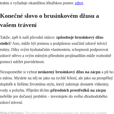
traktu a vyžaduje okamžitou lékařskou pomoc
zdroj
.
Konečné slovo o brusinkovém džusu a
vašem trávení
Takže, zpět k naší původní otázce:
způsobuje brusinkový džus
stolici
? Ano, může být jemnou a podpůrnou součástí zdravé trávicí
rutiny. Díky svým hydratačním vlastnostem, schopnosti podporovat
zdravé střevo a svým mírným přírodním projímadlům může rozhodně
pomoci udržet pravidelnost.
Nezapomeňte si vybrat
neslazený brusinkový džus na zácpu
a pít ho
s mírou. Myslete na něj ne jako na rychlé řešení, ale jako na prospěšný
doplněk k širšímu životnímu stylu, který zahrnuje dostatek vlákniny,
vody a pohybu. Přijetím těchto
přírodních prostředků na zácpu
neřešíte jen dočasný problém – investujete do svého dlouhodobého
zdraví trávení.
Medical Disclaimer:
This article is for informational purposes only and does not constitute