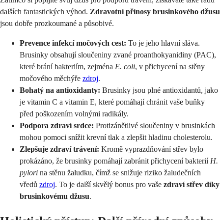
dalších fantastických výhod.
Zdravotní přínosy brusinkového džusu
jsou dobře prozkoumané a působivé.
Prevence infekcí močových cest:
To je jeho hlavní sláva.
Brusinky obsahují sloučeniny zvané proanthokyanidiny (PAC),
které brání bakteriím, zejména
E. coli
, v přichycení na stěny
močového měchýře
zdroj
.
Bohatý na antioxidanty:
Brusinky jsou plné antioxidantů, jako
je vitamin C a vitamin E, které pomáhají chránit vaše buňky
před poškozením volnými radikály.
Podpora zdraví srdce:
Protizánětlivé sloučeniny v brusinkách
mohou pomoci snížit krevní tlak a zlepšit hladinu cholesterolu.
Zlepšuje zdraví trávení:
Kromě vyprazdňování střev bylo
prokázáno, že brusinky pomáhají zabránit přichycení bakterií
H.
pylori
na stěnu žaludku, čímž se snižuje riziko žaludečních
vředů
zdroj
. To je další skvělý bonus pro vaše
zdraví střev díky
brusinkovému džusu
.