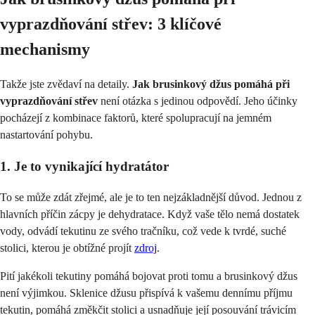
vyprazdňování střev: 3 klíčové
mechanismy
Takže jste zvědaví na detaily.
Jak brusinkový džus pomáhá při
vyprazdňování střev
není otázka s jedinou odpovědí. Jeho účinky
pocházejí z kombinace faktorů, které spolupracují na jemném
nastartování pohybu.
1. Je to vynikající hydratátor
To se může zdát zřejmé, ale je to ten nejzákladnější důvod. Jednou z
hlavních příčin zácpy je dehydratace. Když vaše tělo nemá dostatek
vody, odvádí tekutinu ze svého tračníku, což vede k tvrdé, suché
stolici, kterou je obtížné projít
zdroj
.
Pití jakékoli tekutiny pomáhá bojovat proti tomu a brusinkový džus
není výjimkou. Sklenice džusu přispívá k vašemu dennímu příjmu
tekutin, pomáhá změkčit stolici a usnadňuje její posouvání trávicím