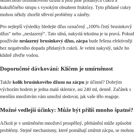
skutečného brusinkového džusu a jsou plné přidaných cukrů a
kukuřičného sirupu s vysokým obsahem fruktózy. Tyto přidané cukry
mohou někdy zhoršit střevní problémy a záněty.
Pro nejlepší výsledky hledejte džus označený „100% čistý brusinkový
džus“ nebo „neslazený“. Tato silná, nakyslá tekutina je ta pravá. Pokud
používáte
neslazený brusinkový džus, zácpa
bude řešena efektivněji
bez negativního dopadu přidaných cukrů. Je velmi nakyslý, takže ho
klidně zřeďte vodou.
Doporučené dávkování: Klíčem je umírněnost
Takže
kolik brusinkového džusu na zácpu
je účinné? Dobrým
výchozím bodem je jedna malá sklenice, asi 240 ml, denně. Začátek s
menším množstvím vám umožní sledovat, jak vaše tělo reaguje.
Možné vedlejší účinky: Může být příliš mnoho špatné?
Ačkoli je v umírněném množství prospěšný, přehánění může způsobit
problémy. Stejné mechanismy, které pomáhají zmírnit zácpu, se mohou