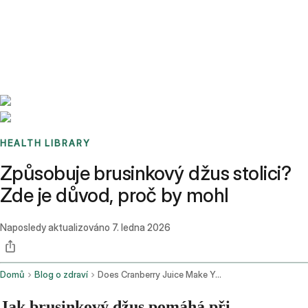
Benchmarks
Stories
FAQ
Sign up / Log in
HEALTH LIBRARY
Způsobuje brusinkový džus stolici?
Zde je důvod, proč by mohl
Naposledy aktualizováno
7. ledna 2026
Domů
Blog o zdraví
Does Cranberry Juice Make You Poop
Jak brusinkový džus pomáhá při