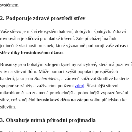
systémem.
2. Podporuje zdravé prostředí střev
Vaše střevo je rušná ekosystém bakterií, dobrých i špatných. Zdravá
rovnováha je klíčová pro hladké trávení. Zde přicházejí na řadu
jedinečné vlastnosti brusinek, které významně podporují vaše
zdraví
střev díky brusinkovému džusu
.
Brusinky jsou bohatým zdrojem kyseliny salicylové, která má pozitivní
vliv na střevní flóru. Může pomoci zvýšit populaci prospěšných
bakterií, jako jsou
Bacteroidetes
, a zároveň snižovat škodlivé bakterie
spojené se záněty a zažívacími potížemi
zdroj
. Šťastnější střevní
mikrobiom často znamená pravidelnější a pohodlnější vyprazdňování
střev, což z něj činí
brusinkový džus na zácpu
volbu přátelskou ke
střevům.
3. Obsahuje mírná přírodní projímadla